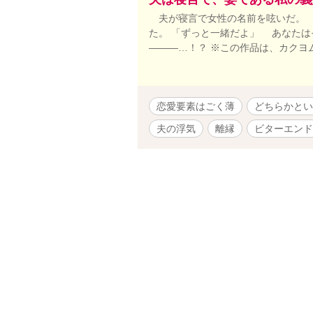
夫が寝言で女性の名前を呟いだ。 
た。 「ずっと一緒だよ」 あなた
―――…！？ ※この作品は、カクヨ
恋愛要素はごく薄
どちらかとい
夫の浮気
離縁
ビターエンド