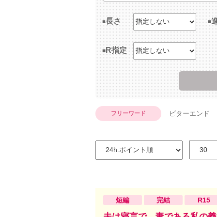
長さ
R指定
ビターエンド
フリーワード
短編
完結
R15
夫は寝言で、妻である私の義