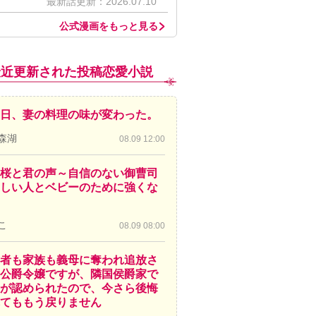
最新話更新：2026.07.10
公式漫画をもっと見る
最近更新された投稿恋愛小説
日、妻の料理の味が変わった。
森湖
08.09 12:00
桜と君の声～自信のない御曹司
しい人とベビーのために強くな
こ
08.09 08:00
者も家族も義母に奪われ追放さ
公爵令嬢ですが、隣国侯爵家で
が認められたので、今さら後悔
てももう戻りません