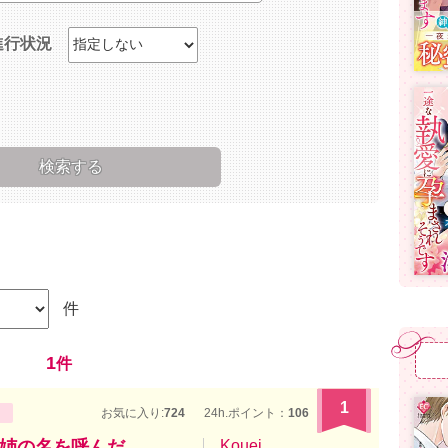
進行状況
件
1
件
1
お気に入り:
724
24h.ポイント：
106
姉の名を呼んだ
Kouei