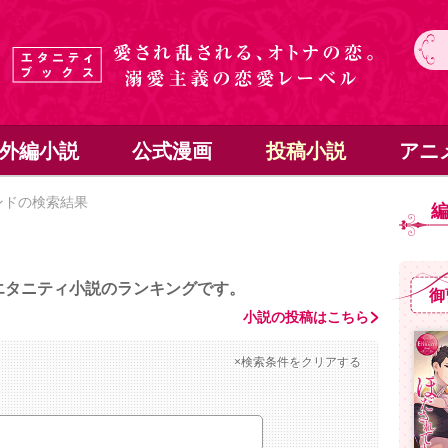
外編小説
公式漫画
投稿小説
アニ
ンドの検索結果
エタニティ小説のランキングです。
御
小説の投稿はこちら
×検索条件をクリアする