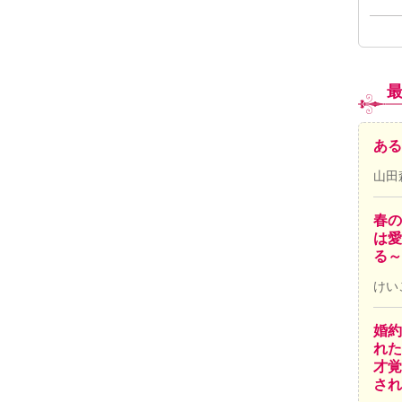
ある
山田
春の
は愛
る～
けい
婚約
れた
才覚
され