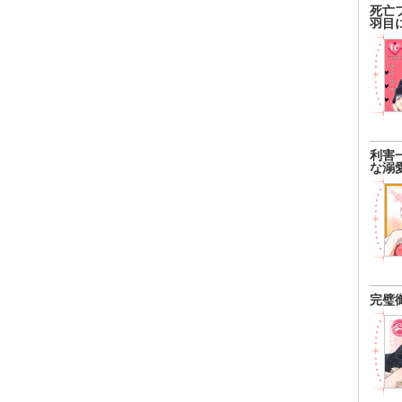
死亡
羽目
利害
な溺
完璧