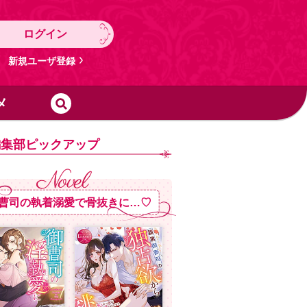
ログイン
新規ユーザ登録
メ
編集部ピックアップ
曹司の執着溺愛で骨抜きに…♡