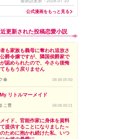
最新話更新：2026.07.10
公式漫画をもっと見る
最近更新された投稿恋愛小説
者も家族も義母に奪われ追放さ
公爵令嬢ですが、隣国侯爵家で
が認められたので、今さら後悔
てももう戻りません
ク傘
08.08 05:50
! My リトルマーメイド
まこ豊
08.08 00:21
メイド、官能作家に身体を資料
て提供することになりました～
のために抱かれ続けた私、いつ