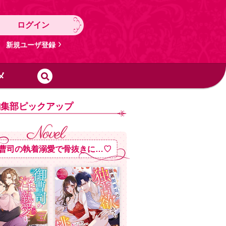
ログイン
新規ユーザ登録
メ
編集部ピックアップ
曹司の執着溺愛で骨抜きに…♡