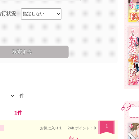
進行状況
件
1
件
1
お気に入り:
1
24h.ポイント：
0
あい