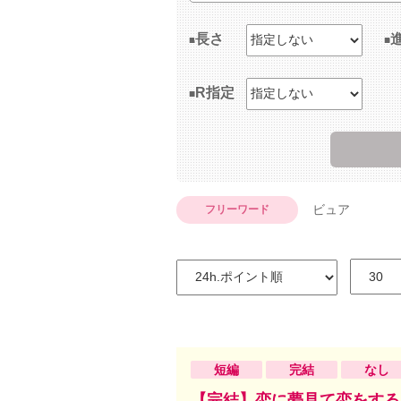
長さ
R指定
ビュア
フリーワード
短編
完結
なし
【完結】恋に夢見て恋をする