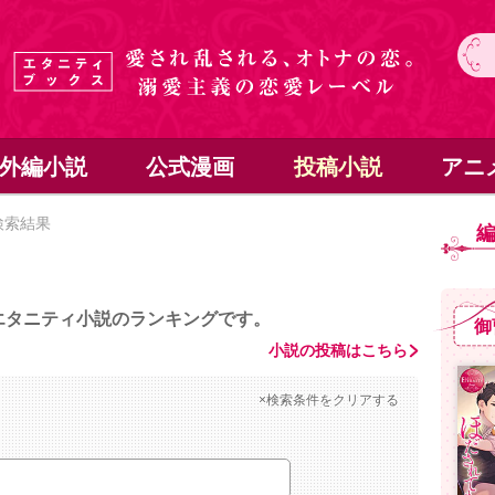
外編小説
公式漫画
投稿小説
アニ
検索結果
エタニティ小説のランキングです。
御
小説の投稿はこちら
×検索条件をクリアする