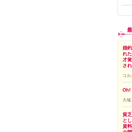
婚約
れた
才覚
され
コル
Oh
大城
貧乏
とし
資料