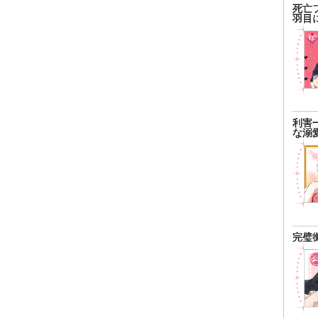
死亡
羽目
利害
な溺
完璧