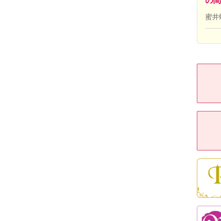
の間
蜜井