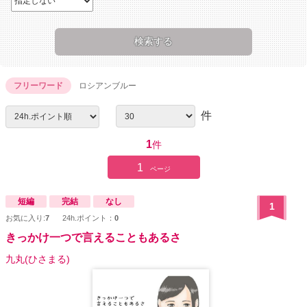
フリーワード
ロシアンブルー
件
1
件
1
ページ
短編
完結
なし
1
お気に入り:
7
24h.ポイント：
0
きっかけ一つで言えることもあるさ
九丸(ひさまる)