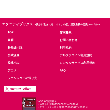
エタニティブックス
〜愛され乱される、オトナの恋。溺愛主義の恋愛レーベル〜
TOP
作家募集
書籍
お問い合わせ
番外編小説
利用規約
公式漫画
アルファコイン利用規約
投稿小説
レンタルサービス利用規約
アニメ
FAQ
ファンレターの送り先
JASRAC許諾番号
《通常版》第9025660001Y45040号
《デラックス♡版》第9025660002Y45038号