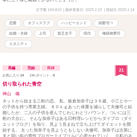
文字数 104,810
| 最終更新日 2025.2.22
| 登録日 2025.1.14
恋愛
オフィスラブ
ハッピーエンド
溺愛/甘々
結婚・夫婦
上司
貧乏女子
現代
俺様御曹司
エタニティ
長編
完結
R18
21
お気に入り:
14
24h.ポイント：
0
切り取られた青空
神山 備
ネットから始まる三桁の恋。 私、板倉加奈子は３６歳、小三と小一
の子供を持つ専業主婦。 ８０ｋｇあった体重を減らして夫修司と結
婚したが、二人の子供を産んでじわじわとリバウンド。ついには三
桁の大台に。 そんな加奈子はある日料理レシピからダイブロ（ダイ
エットブログ）を知り、見よう見まねで立ち上げてダイエットを開
始する。 太った加奈子を見ようともしない夫修司。加奈子は次第に
夫と同い年の男性ブロガーエイプリルに心惹かれていく。 ※私のネ