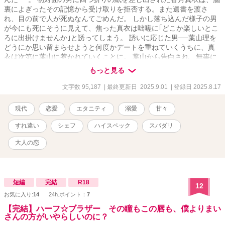
裏によぎったその記憶から受け取りを拒否する。また遺書を渡さ
れ、目の前で人が死ぬなんてごめんだ。 しかし落ち込んだ様子の男
が今にも死にそうに見えて、焦った真衣は咄嗟に｢どこか楽しいとこ
ろに出掛けませんか｣と誘ってしまう。 誘いに応じた男──葉山理を
どうにか思い留まらせようと何度かデートを重ねていくうちに、真
衣は次第に葉山に惹かれていくことに。 葉山から告白され、無事に
付き合うことになったが、彼が青山の人気フレンチ〈シャルメラン
もっと見る
ジュ〉のオーナーシェフで、“料理界のプリンス”と評される程の男だ
ということを真衣は後から知ることになった。 早々に同棲を提案さ
文字数 95,187
| 最終更新日 2025.9.01
| 登録日 2025.8.17
れ、帰宅すれば夕食が用意される毎日。甘やかされ尽くされるほど
に、なぜ自分なのかという不安が募っていく。 「弱っていた時に優
現代
恋愛
エタニティ
溺愛
甘々
しくされたから、私のことを好きだと思い込んでるだけなんだ」 胃
袋から掴む甘やかし執着男×メンタルケアのつもりが負い目を感じて
すれ違い
シェフ
ハイスペック
スパダリ
悩む包容力女子のすれ違いラブストーリー ※他のサイトにも投稿し
ています
大人の恋
短編
完結
R18
12
お気に入り:
14
24h.ポイント：
7
【完結】ハーフ☆ブラザー その瞳もこの唇も、僕よりまい
さんの方がいやらしいのに？