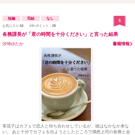
短編
完結
なし
5
お気に入り:
62
24h.ポイント：
28
各務課長が「君の時間を十分ください」と言った結果
汐埼ゆたか
書籍情報
実花子はカフェで恋人と待ち合わせしているが、彼はなかなか来な
い。 あと十分でカフェを出ようとしたところで偶然上司の各務と会