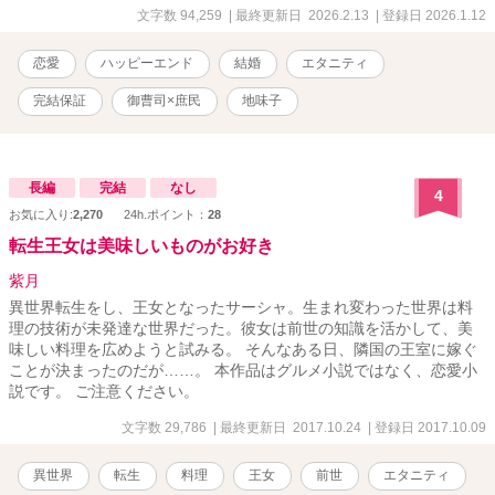
諭の咲山翠は 御更木グループの御曹司と 幼い頃に知り合い、 彼の祖
文字数 94,259
| 最終更新日 2026.2.13
| 登録日 2026.1.12
父に気に入られて許嫁となる だが、大人になった彼は ベンチャー企
業の経営で忙しく すれ違いが続いていた ある日、蒼也が迎えに来
恋愛
ハッピーエンド
結婚
エタニティ
て、 余命宣告された祖父のために すぐに偽装結婚をしてくれと頼ま
れる お世話になったおじいさまのためにと了承して 形式的に夫婦に
完結保証
御曹司×庶民
地味子
なっただけなのに なぜか蒼也の愛は深く甘くなる一方で ところが、
蒼也の会社が株取引のトラブルに巻き込まれ、 絶体絶命のピンチに
みたいなお話しです
長編
完結
なし
4
お気に入り:
2,270
24h.ポイント：
28
転生王女は美味しいものがお好き
紫月
異世界転生をし、王女となったサーシャ。生まれ変わった世界は料
理の技術が未発達な世界だった。彼女は前世の知識を活かして、美
味しい料理を広めようと試みる。 そんなある日、隣国の王室に嫁ぐ
ことが決まったのだが……。 本作品はグルメ小説ではなく、恋愛小
説です。 ご注意ください。
文字数 29,786
| 最終更新日 2017.10.24
| 登録日 2017.10.09
異世界
転生
料理
王女
前世
エタニティ