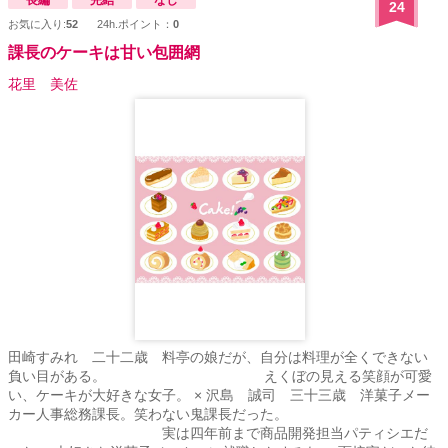
24
お気に入り:
52
24h.ポイント：
0
課長のケーキは甘い包囲網
花里 美佐
田崎すみれ 二十二歳 料亭の娘だが、自分は料理が全くできない
負い目がある。 えくぼの見える笑顔が可愛
い、ケーキが大好きな女子。 × 沢島 誠司 三十三歳 洋菓子メー
カー人事総務課長。笑わない鬼課長だった。
実は四年前まで商品開発担当パティシエだ