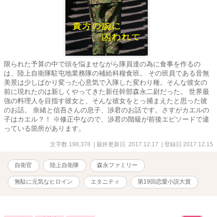
限られた予算の中で頭を悩ませながら隊員達の為に食事を作るの
は、陸上自衛隊駐屯地業務隊の補給科糧食班。 その班員である音無
美景は少しばかり変った心意気で入隊した変わり種。そんな彼女の
前に現れたのは新しくやってきた新任幹部森永二尉だった。 世界最
強の料理人を目指す彼女と、そんな彼女をとっ捕まえたと思った彼
のお話。 奈緒と信吾さんの息子、渉君のお話です。さすがカエルの
子はカエル？！ ※修正中なので、渉君の階級が前後エピソードで違
っている箇所があります。
文字数 198,378
| 最終更新日 2017.12.17
| 登録日 2017.12.15
自衛官
陸上自衛隊
森永ファミリー
無駄に元気なヒロイン
エタニティ
第19回恋愛小説大賞