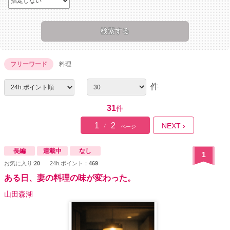
フリーワード
料理
件
31
件
1
2
NEXT ›
/
ページ
長編
連載中
なし
1
お気に入り:
20
24h.ポイント：
469
ある日、妻の料理の味が変わった。
山田森湖