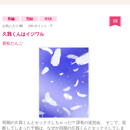
長編
完結
R18
15
お気に入り:
43
24h.ポイント：
7
久我くんはイジワル
若松だんご
同期の久我くんとセックスしちゃった!? 課長の送別会。 そこで、泥
酔してしまった千鶴は、なぜか同期の久我くんとセックスしてしま