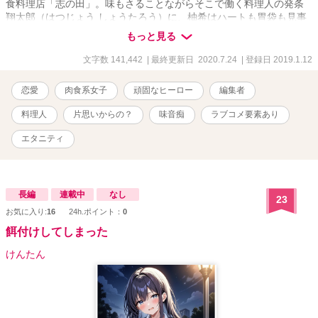
食料理店「志の田」。味もさることながらそこで働く料理人の発条
翔太郎（はつじょう しょうたろう）に、柚希はハートも胃袋も見事
に打ち抜かれ……。 味音痴なグルメ雑誌編集者でポジティブアラサ
もっと見る
ー女の、恋と仕事を一生懸命頑張るお話。
文字数 141,442
| 最終更新日 2020.7.24
| 登録日 2019.1.12
恋愛
肉食系女子
頑固なヒーロー
編集者
料理人
片思いからの？
味音痴
ラブコメ要素あり
エタニティ
長編
連載中
なし
23
お気に入り:
16
24h.ポイント：
0
餌付けしてしまった
けんたん