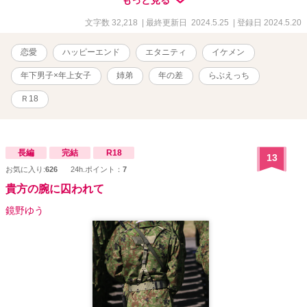
い。 ❖森下(もりした) 多香子(たかこ)23歳 舞美の勤める洋菓子店
の店員。小柄で可愛らしい容姿。あけすけない言動が多い。 【表紙
文字数 32,218
| 最終更新日 2024.5.25
| 登録日 2024.5.20
絵はＡＩイラストです】
恋愛
ハッピーエンド
エタニティ
イケメン
年下男子×年上女子
姉弟
年の差
らぶえっち
Ｒ18
長編
完結
R18
13
お気に入り:
626
24h.ポイント：
7
貴方の腕に囚われて
鏡野ゆう