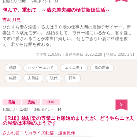
お気に入り:
102
24h.ポイント：
14
包んで、重ねて ～歳の差夫婦の極甘新婚生活～
吉沢 月見
ひたすら妻を溺愛する夫は５０歳の仕事人間の服飾デザイナー、新
妻は２３歳元モデル。 結婚をして、毎日一緒にいるから、君を愛し
て君に愛されることが本当に嬉しい。 何もできない妻に料理を教
え、君からは愛を教わる。
文字数 116,598
| 最終更新日 2025.2.28
| 登録日 2025.1.31
恋愛
ハッピーエンド
エタニティ
歳の差婚
結婚
夫目線
現代
日常
長編
完結
R18
9
お気に入り:
1,424
24h.ポイント：
14
【R18】幼馴染の専業ニセ嫁始めましたが、どうやらニセ夫
の溺愛は本物のようです
さぶれ@コミカライズ配信・漫画原作