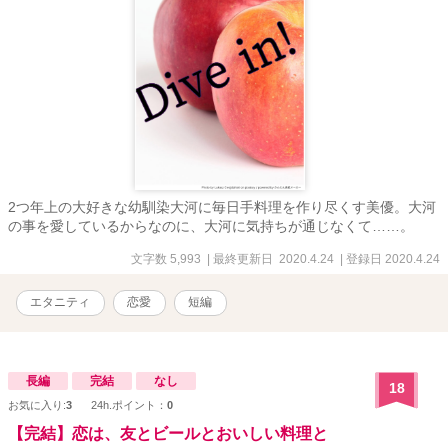
2つ年上の大好きな幼馴染大河に毎日手料理を作り尽くす美優。大河
の事を愛しているからなのに、大河に気持ちが通じなくて……。
文字数 5,993
| 最終更新日 2020.4.24
| 登録日 2020.4.24
エタニティ
恋愛
短編
長編
完結
なし
18
お気に入り:
3
24h.ポイント：
0
【完結】恋は、友とビールとおいしい料理と