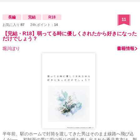
長編
完結
R18
11
お気に入り:
87
24h.ポイント：
14
【完結・R18】弱ってる時に優しくされたから好きになった
だけでしょう？
堀川ぼり
書籍情報
半年前、駅のホームで封筒を渡してきた男はそのまま線路へ飛び込
んだ──。 初対面の男に四つ折りの紙を差し出された香月真衣は、脳