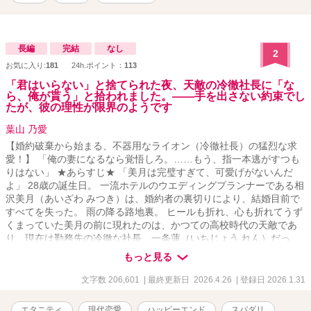
長編
完結
なし
2
お気に入り:
181
24h.ポイント：
113
「君はいらない」と捨てられた夜、天敵の冷徹社長に「な
ら、俺が貰う」と拾われました。――手を出さない約束でし
たが、彼の理性が限界のようです
葉山 乃愛
【婚約破棄から始まる、不器用なライオン（冷徹社長）の猛烈な求
愛！】 「俺の妻になるなら覚悟しろ。……もう、指一本逃がすつも
りはない」 ★あらすじ★ 「美月は完璧すぎて、可愛げがないんだ
よ」 28歳の誕生日。 一流ホテルのウエディングプランナーである相
沢美月（あいざわ みつき）は、婚約者の裏切りにより、結婚目前で
すべてを失った。 雨の降る路地裏。 ヒールも折れ、心も折れてうず
くまっていた美月の前に現れたのは、かつての高校時代の天敵であ
り、現在は勤務先の冷徹な社長 一条蓮（いちじょう れん）だっ
た。 「捨て猫以下だな」 そう憎まれ口を叩きながらも、彼は泥だら
もっと見る
けの美月を躊躇なく抱き上げ、最高級ペントハウスへと連れ帰る。
そして、彼が突きつけたのは、あまりにも強引な提案だった。 「住
文字数 206,601
| 最終更新日 2026.4.26
| 登録日 2026.1.31
む場所がないなら、俺の家に来い。その代わり――俺の『婚約者』
役を演じろ」 利害の一致した契約関係。 条件は「お互いに干渉しな
エタニティ
現代恋愛
ハッピーエンド
スパダリ