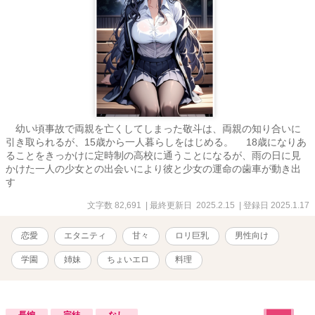
幼い頃事故で両親を亡くしてしまった敬斗は、両親の知り合いに
引き取られるが、15歳から一人暮らしをはじめる。 18歳になりあ
ることをきっかけに定時制の高校に通うことになるが、雨の日に見
かけた一人の少女との出会いにより彼と少女の運命の歯車が動き出
す
文字数 82,691
| 最終更新日 2025.2.15
| 登録日 2025.1.17
恋愛
エタニティ
甘々
ロリ巨乳
男性向け
学園
姉妹
ちょいエロ
料理
長編
完結
なし