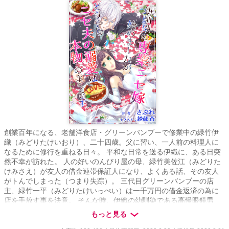
創業百年になる、老舗洋食店・グリーンバンブーで修業中の緑竹伊
織（みどりたけいおり）、二十四歳。父に習い、一人前の料理人に
なるために修行を重ねる日々。 平和な日常を送る伊織に、ある日突
然不幸が訪れた。 人の好いのんびり屋の母、緑竹美佐江（みどりた
けみさえ）が友人の借金連帯保証人になり、よくある話、その友人
がトんでしまった（つまり失踪）。 三代目グリーンバンブーの店
主、緑竹一平（みどりたけいっぺい）は一千万円の借金返済の為に
店を手放す事を決意。 そんな時、伊織の幼馴染である高慢眼鏡男
――三成一矢（みつなりいちや）が現れた。 「私が助けてやっても
もっと見る
いいぞ」 相変わらず偉そうな男！ 「ただし、条件がある」 幼馴染の