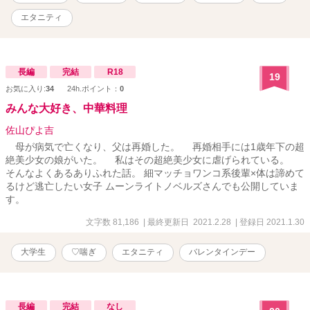
エタニティ
長編
完結
R18
19
お気に入り:
34
24h.ポイント：
0
みんな大好き、中華料理
佐山ぴよ吉
母が病気で亡くなり、父は再婚した。 再婚相手には1歳年下の超
絶美少女の娘がいた。 私はその超絶美少女に虐げられている。
そんなよくあるありふれた話。 細マッチョワンコ系後輩×体は諦めて
るけど逃亡したい女子 ムーンライトノベルズさんでも公開していま
す。
文字数 81,186
| 最終更新日 2021.2.28
| 登録日 2021.1.30
大学生
♡喘ぎ
エタニティ
バレンタインデー
長編
完結
なし