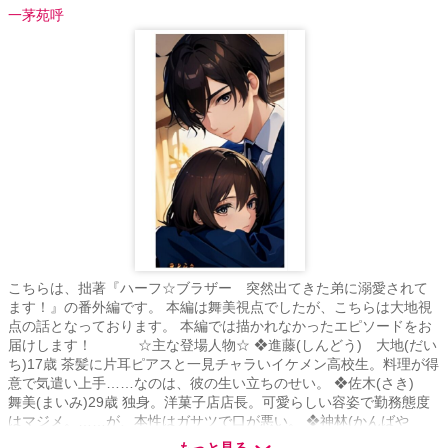
一茅苑呼
こちらは、拙著『ハーフ☆ブラザー 突然出てきた弟に溺愛されて
ます！』の番外編です。 本編は舞美視点でしたが、こちらは大地視
点の話となっております。 本編では描かれなかったエピソードをお
届けします！ ☆主な登場人物☆ ❖進藤(しんどう) 大地(だい
ち)17歳 茶髪に片耳ピアスと一見チャラいイケメン高校生。料理が得
意で気遣い上手……なのは、彼の生い立ちのせい。 ❖佐木(さき)
舞美(まいみ)29歳 独身。洋菓子店店長。可愛らしい容姿で勤務態度
はマジメ。……が、本性はガサツで口が悪い。 ❖神林(かんばや
し) 透(とおる)21歳 パッと見は半グレ風情だが、大地の兄貴分らし
もっと見る