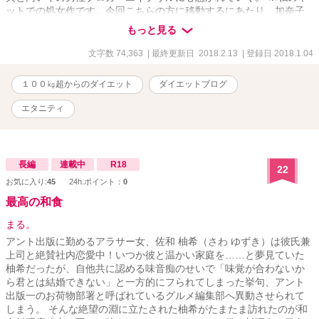
ットでの処女作です。今回こちらの方に移動するにあたり、加奈子
編と亮平編を章立てで一つにまとめることにしました。
もっと見る
文字数 74,363
| 最終更新日 2018.2.13
| 登録日 2018.1.04
１００㎏超からのダイエット
ダイエットブログ
エタニティ
長編
連載中
R18
22
お気に入り:
45
24h.ポイント：
0
最高の和食
まる。
アント出版に勤めるアラサー女、佐和 柚希（さわ ゆずき）は彼氏兼
上司と絶賛社内恋愛中！いつか彼と温かい家庭を……と夢見ていた
柚希だったが、自他共に認める味音痴のせいで「味覚が合わないか
ら君とは結婚できない」と一方的にフられてしまった挙句、アント
出版一のお荷物部署と呼ばれているグルメ編集部へ異動させられて
しまう。 そんな絶望の淵に立たされた柚希がたまたま訪れたのが和