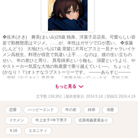
あれ☆彡 表紙絵・紗蔵蒼様
❖佐木(さき) 舞美(まいみ)29歳 独身。洋菓子店店長。可愛らしい容
姿で勤務態度はマジメ。……が、本性はガサツで口が悪い。 ❖進藤
(しんどう) 大地(だいち)17歳 茶髪に片耳ピアスと一見チャラいイケ
メン高校生。料理が得意で気遣い上手……なのは、彼の生い立ちの
せい。 年の差ひと周り。 異母姉弟という枷も。 溺愛というより、や
やストーカー気質な大地の執着愛で乗り越えていく──。 ちょっと
(かなり！？)オトナなラブストーリーです。 ────あらすじ────
突然《出てきた》異母弟。 「進藤大地っていいます。高校２年、
17歳です」 あまりにも、人懐っこくて、さわやかで。 「だった
もっと見る
ら、僕を……僕自身を嫌いだって、言ってよ」 なのに、私には理
解し難い《マイルール》をもっていて。 「あの人は、そういう女(ひ
文字数 136,952
| 最終更新日 2024.5.18
| 登録日 2024.4.19
と)、だったんだ……」 そして、告げられる悲しい過去……。
半分だけ血の繋がった弟は、私の心も身体も惑わせていく───。
恋愛
ハッピーエンド
年の差
姉弟
溺愛
※※※表紙絵はＡＩイラストです※※※
イケメン
年上女子×年下男子
近親相姦要素あり
Ｒ18
エタニティ