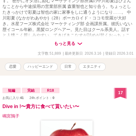
す。 密かにオタ活に励むマーケティング部所属の中川彩夏はひょん
なことから中途採用の営業部所属 森重智也と知り合う。ちょっとし
たきっかけで彩夏は智也の家に家事をしに通うようになり……。 中
川彩夏 (なかがわあやか)（28）ボーカロイド・ココモ世羅が大好
き。水星フーズ株式会社 マーケティング部 企画課所属。彼氏いない
歴イコール年齢。黒髪ロングヘアー。見た目はクール系美人。話す
と人懐こく親しみやすい。てきぱきこなすが詰めが甘くおっちょこ
ちょい。ちょっと天然。色恋沙汰に関してはかなりずれている。家
もっと見る
事・掃除大好き女子。好きな食べ物はチョコレート。163cm、52
㎏。 森重智也 (もりしげともや)（27）水星フーズ株式会社 営業部
文字数 51,889
| 最終更新日 2026.3.16
| 登録日 2026.3.01
第二営業課。中途採用1年目。ドライブと飲み会と一人キャンプが趣
味。今時ツーブロックの犬顔系男子。営業部ゆえ人当たりがよく人
恋愛
ハッピーエンド
日常
エタニティ
の懐に入るのがうまい。オンとオフの落差が激しい。休日は二日酔
いで寝ているか外出しがちで家が汚い。掃除できない男子。好きな
食べ物は肉料理。175cm、68kg。 *ついているところがR18です。
よろしくお願いします。
短編
完結
R18
17
お気に入り:
41
24h.ポイント：
0
Dive in !〜貴方に食べて貰いたい〜
鳴宮鶉子