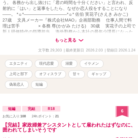
う。 各務から出し抜けに「君の時間を十分ください」と言われ、反
射的に「はい」と返事をしたら、なぜか恋人役をすることになり
――。 *☼*――――――――――*☼* 佐伯 実花子(さえき みかこ)
27歳 文具メーカー『株式会社MAO』企画部勤務 仕事人間で料
理は苦手 × 各務 尊(かがみ たける) 30歳 実花子の上司で
新人研修時代の指導担当 海外勤務から本社の最年少課長になった
エリート *☼*――――――――――*☼* 『十分』が実花子の運命を思
もっと見る
わぬ方向へ変えていく。 ―――――――――― ※他サイトからの転
載 ※※この物語はフィクションです。登場する人物・団体・名称等
文字数 29,303
| 最終更新日 2026.2.03
| 登録日 2026.1.24
は架空であり、実在のものとは関係ありません。 ※無断転載禁止。
エタニティ
現代恋愛
溺愛
イケメン
上司と部下
オフィスラブ
甘々
ギャップ
偽装恋人
短編
短編
完結
R18
6
お気に入り:
108
24h.ポイント：
21
【完結】家政婦兼アシスタントとして雇われたはずなのに、
囲われてしまいそうです