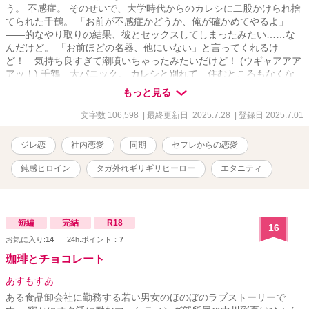
う。 不感症。 そのせいで、大学時代からのカレシに二股かけられ捨
てられた千鶴。 「お前が不感症かどうか、俺が確かめてやるよ」
――的なやり取りの結果、彼とセックスしてしまったみたい……な
んだけど。 「お前ほどの名器、他にいない」と言ってくれるけ
ど！ 気持ち良すぎて潮噴いちゃったみたいだけど！ (ウギャアアア
アッ！) 千鶴、大パニック。 カレシと別れて、住むところもなくな
った千鶴に、久我くんは「セフレとして同居」を提案してくれて。
もっと見る
その提案に乗った千鶴だけど。 (全然、手を出してこない) なん
で？ 泥酔してたわたしを抱くぐらいなんだから、久我くん、絶倫
文字数 106,598
| 最終更新日 2025.7.28
| 登録日 2025.7.01
ヤリチンなんじゃないの？ 元カレにけなされた千鶴の料理を喜んで
くれたり。千鶴から料理を学ぼうとしてくれたり。 久我くんとの生
ジレ恋
社内恋愛
同期
セフレからの恋愛
活は、楽しいのだけれど。 セフレなのに、セックスさせられること
は一度もなくて。 (でも、これでいいのかもしれない) 一度はセック
鈍感ヒロイン
タガ外れギリギリヒーロー
エタニティ
スしちゃったけど、恋人同士でもないんだから。そう簡単に体繋げ
ちゃダメでしょ。 そう理性は考えるのだけど、体は言うことをきか
なくて？ (久我くんは、どういうつもりで同居を提案したんだろ) わ
からない彼の考えに、モヤモヤする心と体。 セックスしないのな
短編
完結
R18
16
ら、どうして同居を提案したの？ 鈍感ヒロインが、理性のタガが外
お気に入り:
14
24h.ポイント：
7
れそうで必死ヒーローに溺愛されていることに気づくまでの物語。
珈琲とチョコレート
あすもすあ
ある食品卸会社に勤務する若い男女のほのぼのラブストーリーで