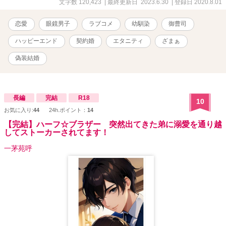
一矢は、上流階級のお坊ちゃま。本家（実家）が裕福なのは勿論の
文字数 120,423
| 最終更新日 2023.6.30
| 登録日 2020.8.01
こと、自身が創業したコンサルティング会社も大ヒット。メディア
への露出もあり、結婚したい男ランキングは有名人と肩を並べるほ
恋愛
眼鏡男子
ラブコメ
幼馴染
御曹司
どで、今や飛ぶ鳥を落とす勢いの大成功者で時のスター。 「伊織、
私の専用になれ」 専用って何よ？ 「――つまり、嫁になれという事
ハッピーエンド
契約婚
エタニティ
ざまぁ
だ。私と結婚すればいい。お前の借金は、私が肩代わりしてやる」
よ、嫁!? 結婚!? 話が急すぎて、ついて行けない！ 「安心しろ。
偽装結婚
結婚と言っても、偽装だ。ぎ・そ・う。どうしようもなくモテる私
に、縁談が毎日押し寄せて困っているのだ。幼馴染のよしみで伊
織、お前が助けろ。その代わり私がお前の窮地を助けてやろうじゃ
ないか。どうだ？ ナイスアイディアだろう。流石私だ」 ドヤ顔で
長編
完結
R18
10
言われた。ふっ、ふざけるなあっ！ 「大丈夫だ。調査によればこれ
お気に入り:
44
24h.ポイント：
14
は今流行りの契約婚というやつで、何も問題は無い」 知らなかっ
【完結】ハーフ☆ブラザー 突然出てきた弟に溺愛を通り越
た！ 契約婚って流行っているの!? なんだかんだと一矢に上手く言
してストーカーされてます！
いくるめられた上に両親の大賛成も手伝い、背に腹は代えられず彼
の申し出を受ける伊織。 しかし、ひとつ問題があった。 それは彼が
一茅苑呼
有名人だからとか、お金持ちだからとか、俺様で性格難アリとか、
そういう類の問題ではない。 彼女は幼い頃から、一矢の事が大好き
だったのだ！ 一矢のお嫁さんなんて････ずっとなりたかったわよぉ
おおぉ――！ それなのに契約婚＝いずれ離婚が決定なんて、拗れま
くった初恋に未来ナシじゃないのよぉおぉ――――!! でも、いざニセ
嫁を始めてみると、一矢の溺愛は止まらなくて････!? ジーザス！
私の恋の行方は、一体どうなっちゃうの!? ラブコメを書かせたら最
強無敵、大魔神さぶれが贈る、溺愛系ラブコメ見参！ とくとご賞味