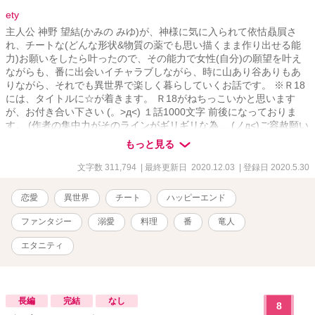
ety
主人公 神野 望結(かみの みゆ)が、神様に気に入られて依怙贔屓さ
れ、チートな(どんな形状&物質の薬でも思い描くまま作り出せる能
力)お願いをしたら叶ったので、その能力で女性(自分)の願望を叶え
ながらも、番に出会いイチャラブしながら、時に山あり谷ありもあ
りながら、それでも異世界で楽しく暮らしていくお話です。 ※Ｒ18
には、タイトルに☆が着きます。 Ｒ18がねちっこいかと思います
が、お付き合い下さい (。>д<) １話1000文字 前後になっておりま
す。 (作者の集中力がそのラインがギリギリな為… (ノд<)ご容赦願い
ます。)
もっと見る
文字数 311,794
| 最終更新日 2020.12.03
| 登録日 2020.5.30
恋愛
異世界
チート
ハッピーエンド
ファンタジー
溺愛
料理
番
竜人
エタニティ
長編
完結
なし
8