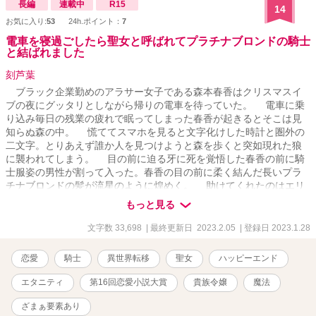
長編
連載中
R15
14
お気に入り:
53
24h.ポイント：
7
電車を寝過ごしたら聖女と呼ばれてプラチナブロンドの騎士
と結ばれました
刻芦葉
ブラック企業勤めのアラサー女子である森本春香はクリスマスイ
ブの夜にグッタリとしながら帰りの電車を待っていた。 電車に乗
り込み毎日の残業の疲れで眠ってしまった春香が起きるとそこは見
知らぬ森の中。 慌ててスマホを見ると文字化けした時計と圏外の
二文字。とりあえず誰か人を見つけようと森を歩くと突如現れた狼
に襲われてしまう。 目の前に迫る牙に死を覚悟した春香の前に騎
士服姿の男性が割って入った。春香の目の前に柔く結んだ長いプラ
チナブロンドの髪が流星のように煌めく。 助けてくれたのはエリ
アスという名の甘いマスクのイケメンで。彼はどうやら竜と共に街
もっと見る
を守る竜騎士のようで。 エリアスに連れられ街へ行くと馬車に轢
かれて重体の少女を目撃する。その子を助けたいと願っていきなり
文字数 33,698
| 最終更新日 2023.2.05
| 登録日 2023.1.28
回復魔法を使った春香はそのまま倒れてしまう。 そして目を覚ま
すとなぜか春香は黒の聖女と呼ばれていた。 これは突然異世界へ
恋愛
騎士
異世界転移
聖女
ハッピーエンド
と迷い込んだアラサー女子が権力者達に気に入られたり、治療院で
患者を治したり、お料理をして喜ばれたり、見た目王子様な癖して
エタニティ
第16回恋愛小説大賞
貴族令嬢
魔法
初心な竜騎士と恋愛したりするお話です。
ざまぁ要素あり