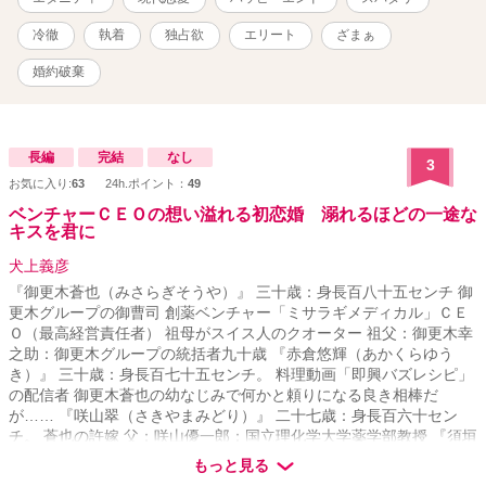
いこと」、そして「決して手を出さないこと」。 ……のはずだった
のに。 「髪、濡れたままだと風邪を引く」 「あんな男のために泣く
冷徹
執着
独占欲
エリート
ざまぁ
な。顔が台無しだ」 同居生活で見えてきたのは、冷徹な仮面の下に
隠された、不器用すぎるほどの優しさと独占欲。 美月が作った手料
婚約破棄
理を誰よりも美味しそうに食べ、元婚約者が復縁を迫ってくれば
「俺の女に触れるな」と徹底的に排除する。 天敵だったはずの彼に
守られ、凍っていた美月の心は次第に溶かされていく。 しかし、あ
る雷雨の夜。 美月が不用意に彼に触れた瞬間、一条の理性のタガが
長編
完結
なし
3
外れてしまい――。 「……手を出さない約束？ 撤回だ」 「そんな無
お気に入り:
63
24h.ポイント：
49
防備な顔で見つめて、何もしないでいられるほど、俺は聖人君子じ
ベンチャーＣＥＯの想い溢れる初恋婚 溺れるほどの一途な
ゃない」 10年越しの片思いをこじらせたハイスペック社長 × 仕事熱
キスを君に
心で恋愛に臆病なプランナー。 契約から始まった二人の関係が、本
物の愛（溺愛）に変わるまで。 元婚約者への痛快な「ざまぁ」も収
犬上義彦
録した、極上の大人のシンデレラストーリー！ 【登場人物】 ◆相沢
『御更木蒼也（みさらぎそうや）』 三十歳：身長百八十五センチ 御
美月（28） ホテルの敏腕ウエディングプランナー。真面目でお人好
更木グループの御曹司 創薬ベンチャー「ミサラギメディカル」ＣＥ
しな性格が災いし、「つまらない女」と婚約破棄される。実は家事
Ｏ（最高経営責任者） 祖母がスイス人のクオーター 祖父：御更木幸
万能で、酔うと少しだけ甘えん坊になる（本人は無自覚）。 ◆一条
之助：御更木グループの統括者九十歳 『赤倉悠輝（あかくらゆう
蓮（28） ホテルグループの社長。美貌と才覚を併せ持つが、他人に
き）』 三十歳：身長百七十五センチ。 料理動画「即興バズレシピ」
興味を示さないため「氷の貴公子」と呼ばれる。実は高校時代から
の配信者 御更木蒼也の幼なじみで何かと頼りになる良き相棒だ
美月を一途に想い続けており、彼女のこととなると冷静さを失う。
が…… 『咲山翠（さきやまみどり）』 二十七歳：身長百六十セン
チ。 蒼也の許嫁 父：咲山優一郎：国立理化学大学薬学部教授 『須垣
陸（すがきりく）』 三十四歳：百億円の資金を動かすネット投資家
もっと見る
＊＊＊＊＊＊＊＊＊＊＊＊＊＊＊＊＊＊＊＊＊＊＊＊＊＊ 幼稚園教