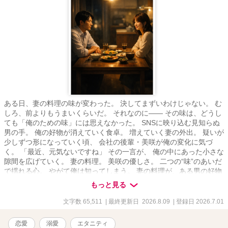
ある日、妻の料理の味が変わった。 決してまずいわけじゃない。 む
しろ、前よりもうまいくらいだ。 それなのに―― その味は、どうし
ても「俺のための味」には思えなかった。 SNSに映り込む見知らぬ
男の手。 俺の好物が消えていく食卓。 増えていく妻の外出。 疑いが
少しずつ形になっていく頃、 会社の後輩・美咲が俺の変化に気づ
く。 「最近、元気ないですね」 その一言が、 俺の中にあった小さな
隙間を広げていく。 妻の料理。 美咲の優しさ。 二つの“味”のあいだ
で揺れる心。 やがて俺は知ってしまう。 妻の料理が、ある男の好物
と完全に一致していることを。 そして気づく。 秘密を抱えているの
もっと見る
は、妻だけではないということに――。 互いに何も言わないまま、
それでも同じ食卓に座り続ける夫婦。 これは、 真実を語らないまま
文字数 65,511
| 最終更新日 2026.8.09
| 登録日 2026.7.01
微笑む二人の物語。
恋愛
溺愛
エタニティ