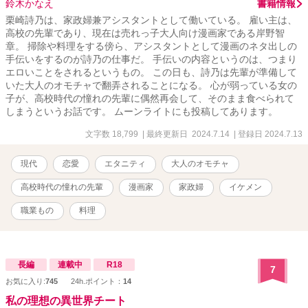
鈴木かなえ
書籍情報
栗崎詩乃は、家政婦兼アシスタントとして働いている。 雇い主は、
高校の先輩であり、現在は売れっ子大人向け漫画家である岸野智
章。 掃除や料理をする傍ら、アシスタントとして漫画のネタ出しの
手伝いをするのが詩乃の仕事だ。 手伝いの内容というのは、つまり
エロいことをされるというもの。 この日も、詩乃は先輩が準備して
いた大人のオモチャで翻弄されることになる。 心が弱っている女の
子が、高校時代の憧れの先輩に偶然再会して、そのまま食べられて
しまうというお話です。 ムーンライトにも投稿してあります。
文字数 18,799
| 最終更新日 2024.7.14
| 登録日 2024.7.13
現代
恋愛
エタニティ
大人のオモチャ
高校時代の憧れの先輩
漫画家
家政婦
イケメン
職業もの
料理
長編
連載中
R18
7
お気に入り:
745
24h.ポイント：
14
私の理想の異世界チート