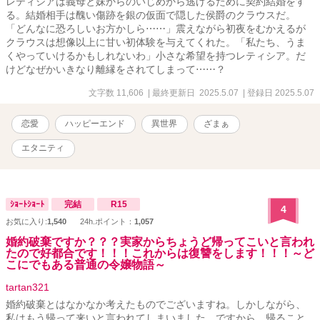
レティシアは義母と妹からのいじめから逃げるために契約結婚をす
る。結婚相手は醜い傷跡を銀の仮面で隠した侯爵のクラウスだ。
「どんなに恐ろしいお方かしら⋯⋯」震えながら初夜をむかえるが
クラウスは想像以上に甘い初体験を与えてくれた。「私たち、うま
くやっていけるかもしれないわ」小さな希望を持つレティシア。だ
けどなぜかいきなり離縁をされてしまって⋯⋯？
文字数 11,606
| 最終更新日 2025.5.07
| 登録日 2025.5.07
恋愛
ハッピーエンド
異世界
ざまぁ
エタニティ
ｼｮｰﾄｼｮｰﾄ
完結
R15
4
お気に入り:
1,540
24h.ポイント：
1,057
婚約破棄ですか？？？実家からちょうど帰ってこいと言われ
たので好都合です！！！これからは復讐をします！！！～ど
こにでもある普通の令嬢物語～
tartan321
婚約破棄とはなかなか考えたものでございますね。しかしながら、
私はもう帰って来いと言われてしまいました。ですから、帰ること