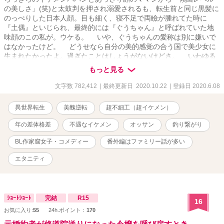
の美しさ」(笑)と太鼓判を押され溺愛されるも、転生前と同じ黒髪に
のっぺりした日本人顔。目も細く、寝不足で両瞼が腫れてた時に
『土偶』といじられ、最終的には『ぐうちゃん』と呼ばれていた地
味顔のこの私が。ウケる。 いや、ぐうちゃんの愛称は別に嫌いで
はなかったけど。 どうせなら自分の美的感覚の合う国で美少女に
生まれたかったよ。過ぎたことはしょうがないけどさ。 いわゆる
美醜が逆転してる世界で自分史上最大のモテ期。 釣り好きなＢＬ
もっと見る
作家の元腐女子伯爵令嬢と、３２歳の不憫系な騎士団隊長との恋物
語。 【本編完結】追加予定のなかったＲ18部分と新婚生活含めた番
文字数 782,412
| 最終更新日 2020.10.22
| 登録日 2020.6.08
外編を連載中です。（33話でいったん完結してるので、34話でググ
っと話が巻き戻っておりますがご了承願います） 本編読んでる方
異世界転生
美醜逆転
超不細工（超イケメン）
は34話からどうぞ。読んでない方は１話から読まれた方がキャラが
分かりやすいかと思います。宜しければm(_ _)m ムーンライトとエ
年の差体格差
不遇なイケメン
オッサン
釣り繋がり
ブリスタにも掲載しております。
BL作家腐女子・コメディー
番外編はファミリー話が多い
エタニティ
ｼｮｰﾄｼｮｰﾄ
完結
R15
16
お気に入り:
55
24h.ポイント：
170