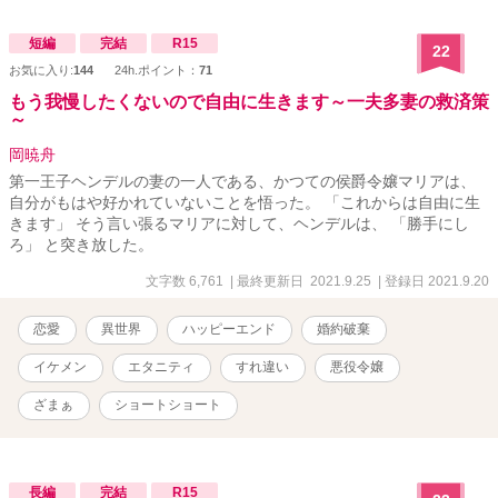
短編
完結
R15
22
お気に入り:
144
24h.ポイント：
71
もう我慢したくないので自由に生きます～一夫多妻の救済策
～
岡暁舟
第一王子ヘンデルの妻の一人である、かつての侯爵令嬢マリアは、
自分がもはや好かれていないことを悟った。 「これからは自由に生
きます」 そう言い張るマリアに対して、ヘンデルは、 「勝手にし
ろ」 と突き放した。
文字数 6,761
| 最終更新日 2021.9.25
| 登録日 2021.9.20
恋愛
異世界
ハッピーエンド
婚約破棄
イケメン
エタニティ
すれ違い
悪役令嬢
ざまぁ
ショートショート
長編
完結
R15