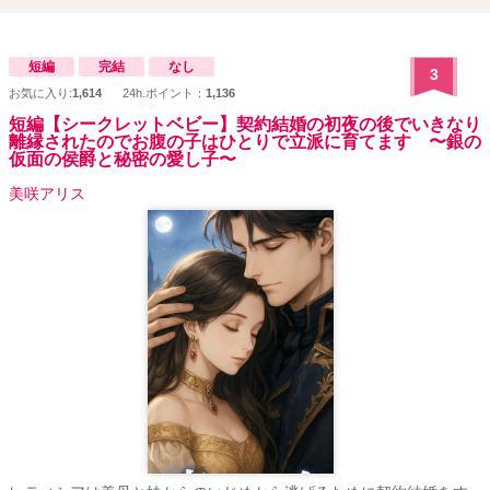
短編
完結
なし
3
お気に入り:
1,614
24h.ポイント：
1,136
短編【シークレットベビー】契約結婚の初夜の後でいきなり
離縁されたのでお腹の子はひとりで立派に育てます 〜銀の
仮面の侯爵と秘密の愛し子〜
美咲アリス