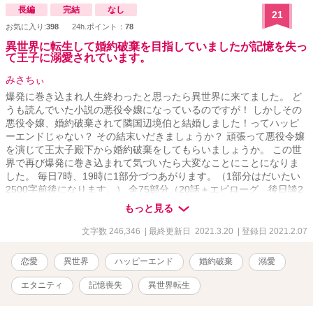
長編
完結
なし
21
お気に入り:
398
24h.ポイント：
78
異世界に転生して婚約破棄を目指していましたが記憶を失っ
て王子に溺愛されています。
みさちぃ
爆発に巻き込まれ人生終わったと思ったら異世界に来てました。 ど
うも読んでいた小説の悪役令嬢になっているのですが！ しかしその
悪役令嬢、婚約破棄されて隣国辺境伯と結婚しました！ってハッピ
ーエンドじゃない？ その結末いだきましょうか？ 頑張って悪役令嬢
を演じて王太子殿下から婚約破棄をしてもらいましょうか。 この世
界で再び爆発に巻き込まれて気づいたら大変なことにことになりま
した。 毎日7時、19時に1部分づつあがります。（1部分はだいたい
2500字前後になります。） 全75部分（20話＋エピローグ、後日談2
話で完結する予定です。 ＊なろう様で先行して掲載しております。
もっと見る
文字数 246,346
| 最終更新日 2021.3.20
| 登録日 2021.2.07
恋愛
異世界
ハッピーエンド
婚約破棄
溺愛
エタニティ
記憶喪失
異世界転生