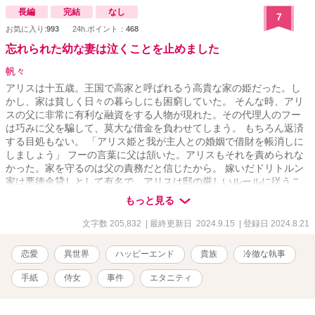
長編
完結
なし
7
お気に入り:
993
24h.ポイント：
468
忘れられた幼な妻は泣くことを止めました
帆々
アリスは十五歳。王国で高家と呼ばれるう高貴な家の姫だった。し
かし、家は貧しく日々の暮らしにも困窮していた。 そんな時、アリ
スの父に非常に有利な融資をする人物が現れた。その代理人のフー
は巧みに父を騙して、莫大な借金を負わせてしまう。 もちろん返済
する目処もない。 「アリス姫と我が主人との婚姻で借財を帳消しに
しましょう」 フーの言葉に父は頷いた。アリスもそれを責められな
かった。家を守るのは父の責務だと信じたから。 嫁いだドリトルン
家は悪徳金貸しとして有名で、アリスは邸の厳しいルールに従うこ
とになる。フーは彼女を監視し自由を許さない。そんな中、夫の愛
もっと見る
人が邸に迎え入れることを知る。彼女は庭の隅の離れ住まいを強い
られているのに。アリスは嘆き悲しむが、フーに強く諌められてう
文字数 205,832
| 最終更新日 2024.9.15
| 登録日 2024.8.21
なだれて受け入れた。 「ご実家への援助はご心配なく。ここでの悪
くないお暮らしも保証しましょう」 そういう経緯を仲良しのはとこ
恋愛
異世界
ハッピーエンド
貴族
冷徹な執事
に打ち明けた。晩餐に招かれ、久しぶりに心の落ち着く時間を過ご
した。その席にははとこ夫妻の友人のロエルもいて、彼女に彼の掘
手紙
侍女
事件
エタニティ
った珍しい鉱石を見せてくれた。しかし迎えに現れたフーが、和や
かな夜をぶち壊してしまう。彼女を庇うはとこを咎め、フーの無礼