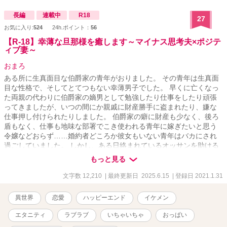
長編
連載中
R18
27
お気に入り:
524
24h.ポイント：
56
【R-18】幸薄な旦那様を癒します～マイナス思考夫×ポジテ
ィブ妻～
おまろ
ある所に生真面目な伯爵家の青年がおりました。 その青年は生真面
目な性格で、そしてとてつもない幸薄男子でした。 早くに亡くなっ
た両親の代わりに伯爵家の嫡男として勉強したり仕事をしたり頑張
ってきましたが、いつの間にか親戚に財産勝手に盗まれたり、嫌な
仕事押し付けられたりしました。 伯爵家の癖に財産も少なく、後ろ
盾もなく、仕事も地味な部署でこき使われる青年に嫁ぎたいと思う
令嬢などおらず……婚約者どころか彼女もいない青年はバカにされ
過ごしていました。 しかし、ある日絡まれているオッサンを助ける
と、なんと男爵でお礼に自慢の娘を青年にあげるというのです。 ど
もっと見る
うせ伯爵家の財産やブランド目当てだろう、と愛のない結婚になる
と思っていた青年ですが────家にやってきた男爵令嬢は、それはそ
文字数 12,210
| 最終更新日 2025.6.15
| 登録日 2021.1.31
れは美しく……そして心優しい女性でした。 そして何より────お
っぱいが、大きかったのです。 「旦那様！今日もいっぱいお疲れ様
異世界
恋愛
ハッピーエンド
イケメン
です！…元気ないですね？おっぱい揉みますか？」 これは社畜な幸
薄青年が男の理想を詰めに詰めて育てられた美女に癒されながら、
エタニティ
ラブラブ
いちゃいちゃ
おっぱい
徐々に幸せになっていくちょっとスケベなラブコメ物語である。 ※