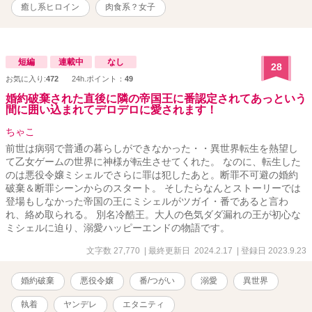
本番行為のある話には「*」がついています。 エロ度：★★★☆☆
癒し系ヒロイン
肉食系？女子
短編
連載中
なし
28
お気に入り:
472
24h.ポイント：
49
婚約破棄された直後に隣の帝国王に番認定されてあっという
間に囲い込まれてデロデロに愛されます！
ちゃこ
前世は病弱で普通の暮らしができなかった・・異世界転生を熱望し
て乙女ゲームの世界に神様が転生させてくれた。 なのに、転生した
のは悪役令嬢ミシェルでさらに罪は犯したあと。断罪不可避の婚約
破棄＆断罪シーンからのスタート。 そしたらなんとストーリーでは
登場もしなかった帝国の王にミシェルがツガイ・番であると言わ
れ、絡め取られる。 別名冷酷王。大人の色気ダダ漏れの王が初心な
ミシェルに迫り、溺愛ハッピーエンドの物語です。
文字数 27,770
| 最終更新日 2024.2.17
| 登録日 2023.9.23
婚約破棄
悪役令嬢
番/つがい
溺愛
異世界
執着
ヤンデレ
エタニティ