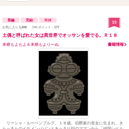
長編
完結
R18
15
お気に入り:
1,506
24h.ポイント：
177
土偶と呼ばれた女は異世界でオッサンを愛でる。Ｒ１８
来栖もよもよ＆来栖もよりーぬ
書籍情報
リーシャ・ルーベンブルグ、１８歳。伯爵家の長女に生まれ、き
らっきらのイケメンパパンとあっさり顔のママンから「傾国レベル