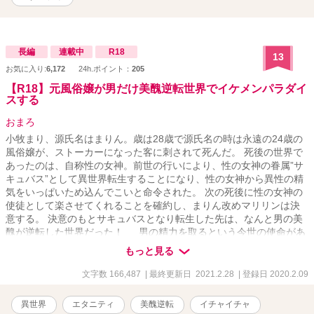
長編
連載中
R18
13
お気に入り:
6,172
24h.ポイント：
205
【R18】元風俗嬢が男だけ美醜逆転世界でイケメンパラダイ
スする
おまろ
小牧まり、源氏名はまりん。歳は28歳で源氏名の時は永遠の24歳の
風俗嬢が、ストーカーになった客に刺されて死んだ。 死後の世界で
あったのは、自称性の女神。前世の行いにより、性の女神の眷属”サ
キュバス”として異世界転生することになり、性の女神から異性の精
気をいっぱいため込んでこいと命令された。 次の死後に性の女神の
使徒として楽させてくれることを確約し、まりん改めマリリンは決
意する。 決意のもとサキュバスとなり転生した先は、なんと男の美
醜が逆転した世界だった！ 男の精力を取るという今世の使命があ
るマリリンは、異世界のブス（イケメン）達を天国にイカせる！ 重
もっと見る
婚が認められる世界で、まりんは何人と結婚するのか、はたまた全
員セフレで終わらせるのか！夜のスポ根恋愛物語！ ※本番行為の
文字数 166,487
| 最終更新日 2021.2.28
| 登録日 2020.2.09
ある話には「*」がついています。 （「*」がついていないからR-18
展開がないとは言っていない） ※ムーンライトノベルさんにも掲載
異世界
エタニティ
美醜逆転
イチャイチャ
してます。 エロ度：★★★★★