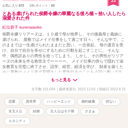
23
お気に入り:
672
24h.ポイント：
63
とある虐げられた侯爵令嬢の華麗なる後ろ楯～拾い人したら
溺愛された件
紅位碧子 kurenaiaoko
侯爵令嬢リリアーヌは、１０歳で母が他界し、その後義母と義妹に
虐げられ、 屋敷ではメイド仕事をして過ごす日々。 そんな中で、こ
のままでは一生虐げられたままだと思い、一念発起。 母の遺言を受
け、自分で自分を幸せにするために行動を起こすことに。 そんな
中、偶然訳ありの男性を拾ってしまう。 しかし、その男性がリリア
ーヌの未来を作る救世主でーーーー。 メイド仕事の傍らで隠れて淑
女教育を完璧に終了させ、語学、経営、経済を学び、 財産を築くた
めに屋敷のメイド姿で見聞きした貴族社会のことを小説に書いて出
版し、それが大ヒット御礼！ 学んだことを生かし、商会を設立。 孤
もっと見る
児院から人材を引き取り育成もスタート。 出版部門、観劇部門、版
権部門、商品部門など次々と商いを展開。 そこに隣国の王子も参戦
文字数 101,054
| 最終更新日 2022.12.03
| 登録日 2022.8.31
してきて？！ 本作品は虐げられた環境の中でも懸命に前を向いて頑
張る とある侯爵令嬢が幸せを掴むまでの溺愛×サクセスストーリーで
恋愛
異世界
ハッピーエンド
婚約破棄
切ない
す♡ ＊誤字脱字多数あるかと思います。 ＊初心者につき表現稚拙で
すので温かく見守ってくださいませ ＊ゆるふわ設定です
女主人公
結婚
主人公はモテ期
ざまぁ
エタニティ