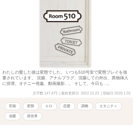
わたしの愛した彼は変態でした。 いつも510号室で変態プレイを強
要されています。 浣腸、アナルプラグ、浣腸しての外出、異物挿入
に排泄。オナニー視姦、動画撮影…。 そして、今日も…。
文字数 147,475
| 最終更新日 2022.12.23
| 登録日 2020.1.02
官能
変態
エロ
恋愛
調教
エタニティ
溺愛
異世界