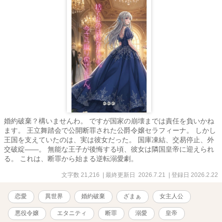
婚約破棄？構いませんわ。 ですが国家の崩壊までは責任を負いかね
ます。 王立舞踏会で公開断罪された公爵令嬢セラフィーナ。 しかし
王国を支えていたのは、実は彼女だった。 国庫凍結、交易停止、外
交破綻——。 無能な王子が後悔する頃、彼女は隣国皇帝に迎えられ
る。 これは、断罪から始まる逆転溺愛劇。
文字数 21,216
| 最終更新日 2026.7.21
| 登録日 2026.2.22
恋愛
異世界
婚約破棄
ざまぁ
女主人公
悪役令嬢
エタニティ
断罪
溺愛
皇帝