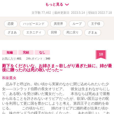
います。
もっと見る
文字数 77,462
| 最終更新日 2023.5.14
| 登録日 2022.7.18
恋愛
ハッピーエンド
異世界
ループ
王子様
ざまあ
エタニティ
回帰
死に戻り
ざまぁ
短編
完結
なし
10
お気に入り:
401
24h.ポイント：
340
殿下をくださいな、お姉さま～欲しがり過ぎた妹に、姉が最
後に贈ったのは死の呪いだった～
和泉鷹央
忌み子と呼ばれ、幼い頃から実家のなかに閉じ込められたいた少
女――コンラッド伯爵の長女オリビア。 彼女は生まれながらにし
て、ある呪いを受け継いだ魔女だった。 本当ならば死ぬまで屋敷
から出ることを許されないオリビアだったが、欲深い国王はその呪
いを利用して更に国を豊かにしようと考え、第四王子との婚約を命
じる。 この頃からだ。 姉のオリビアに婚約者が出来た頃か
ら、妹のサンドラの様子がおかしくなった。 あれが欲しい、これ