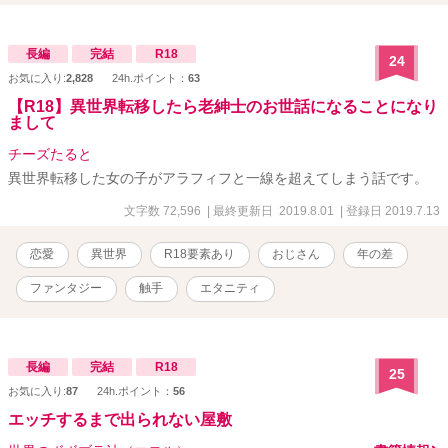
長編
完結
R18
24
お気に入り:
2,828
24h.ポイント：
63
【R18】異世界転移したら老紳士のお世話になることになり
まして
チーズたると
異世界転移した女の子がアラフィフと一線を超えてしまう話です。
文字数 72,596
| 最終更新日 2019.8.01
| 登録日 2019.7.13
恋愛
異世界
R18要素あり
おじさん
年の差
ファンタジー
触手
エタニティ
長編
完結
R18
25
お気に入り:
87
24h.ポイント：
56
エッチするまで出られない屋敷