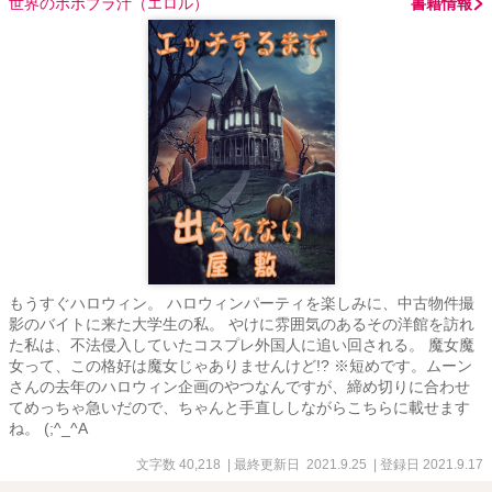
世界のボボブラ汁（エロル）
書籍情報
もうすぐハロウィン。 ハロウィンパーティを楽しみに、中古物件撮
影のバイトに来た大学生の私。 やけに雰囲気のあるその洋館を訪れ
た私は、不法侵入していたコスプレ外国人に追い回される。 魔女魔
女って、この格好は魔女じゃありませんけど!? ※短めです。ムーン
さんの去年のハロウィン企画のやつなんですが、締め切りに合わせ
てめっちゃ急いだので、ちゃんと手直ししながらこちらに載せます
ね。 (;^_^A
文字数 40,218
| 最終更新日 2021.9.25
| 登録日 2021.9.17