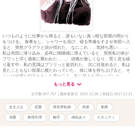
いつものように仕事から帰ると、誰もいない真っ暗な部屋の明かり
をつける。 食事をし、シャワーを浴び、寝る準備をすませ布団へ入
ると、突然グラグラと頭が揺れた。 なにこれ……気持ち悪い……。
私は布団に潜り込み、必死に嗚咽感に堪えていると、突然私の体が
フワッと浮く感覚に襲われた……。 頭痛が激しくなり、荒く息を繰
り返す中、私の意識はプツリっと途切れた。 次に目覚めると、私は
見たこともない部屋に横たわっていた。 徐に体を持ち上げると、そ
こには綺麗な顔立ちをした男が二人、私に笑みを浮かべていた。
********************* ※27話で第一章完結致します。 ※84話で第二章完
もっと見る
結致します。 ※162話で第三章完結致します。 ※181話で第四章完
結致します。 ※356話で第五章完結致します。 《イラストは
文字数 807,787
| 最終更新日 2021.12.26
| 登録日 2017.12.21
@tamagokikaku様(Twitter)より提供して頂きました》 短編で投稿し
ておりました、〇〇×私の連載版となります。 (俺様王子×私・ドS魔
女主人公
恋愛
異世界転移
拘束
束縛
導士×私・ヤンデレ騎士×私・年上医師×私) 短編を読んでいない方に
もわかるようになっておりますので、ご安心下さい。 それでは宜し
溺愛
無理矢理
触手
挿絵あり
エタニティ
くお願いいたします。 ※無理矢理な描写があります、苦手な方はご
注意下さい。 ※R１８の描写がある場合はタイトルに※印をつけて
おります。