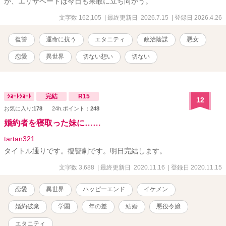
が、エリザベートは今日も果敢に立ち向かう。
文字数 162,105
| 最終更新日 2026.7.15
| 登録日 2026.4.26
復讐
運命に抗う
エタニティ
政治陰謀
悪女
恋愛
異世界
切ない想い
切ない
ｼｮｰﾄｼｮｰﾄ
完結
R15
12
お気に入り:
178
24h.ポイント：
248
婚約者を寝取った妹に……
tartan321
タイトル通りです。復讐劇です。明日完結します。
文字数 3,688
| 最終更新日 2020.11.16
| 登録日 2020.11.15
恋愛
異世界
ハッピーエンド
イケメン
婚約破棄
学園
年の差
結婚
悪役令嬢
エタニティ