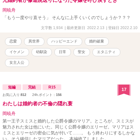
元婚約者が修道院送りになった令嬢を呼び戻すとき
岡暁舟
「もう一度やり直そう」 そんなに上手くいくのでしょうか？？？
文字数 1,934
| 最終更新日 2022.2.13
| 登録日 2022.2.10
恋愛
異世界
ハッピーエンド
婚約破棄
イケメン
幼馴染
日常
聖女
エタニティ
女主人公
短編
完結
R15
17
お気に入り:
812
24h.ポイント：
156
わたしは婚約者の不倫の隠れ蓑
岡暁舟
第一王子スミスと婚約した公爵令嬢のマリア。ところが、スミスが
魅力された女は他にいた。同じく公爵令嬢のエリーゼ。マリアはス
ミスとエリーゼの密会に気が付いて……。 もう終わりにするしかな
い。そう確信したマリアだった。 本編終了しました。