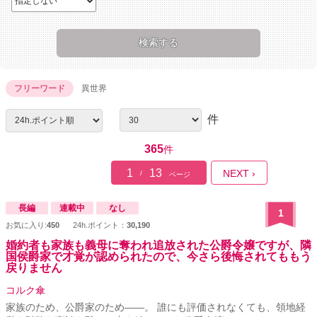
フリーワード
異世界
件
365
件
1
13
NEXT ›
/
ページ
長編
連載中
なし
1
お気に入り:
450
24h.ポイント：
30,190
婚約者も家族も義母に奪われ追放された公爵令嬢ですが、隣
国侯爵家で才覚が認められたので、今さら後悔されてももう
戻りません
コルク傘
家族のため、公爵家のため――。 誰にも評価されなくても、領地経