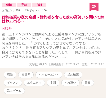
短編
完結
R15
20
お気に入り:
476
24h.ポイント：
106
婚約破棄の夜の余韻～婚約者を奪った妹の高笑いを聞いて姉
は旅に出る～
岡暁舟
第一王子アンカロンは婚約者である公爵令嬢アンナの妹アリシアを
陰で溺愛していた。そして、そのことに気が付いたアンナは二人の
関係を糾弾した。 「ばれてしまっては仕方がないですわ
ね？？？？？」 開き直るアリシアの姿を見て、アンナはこれ以上、
自分には何もできないことを悟った。そして……何か目的を見つけ
たアンナはそのまま旅に出るのだった……。
文字数 20,177
| 最終更新日 2021.9.22
| 登録日 2021.9.17
恋愛
異世界
ハッピーエンド
婚約破棄
イケメン
エタニティ
学園
すれ違い
青春
乙女ゲーム