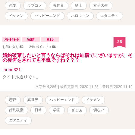
恋愛
ラブコメ
異世界
騎士
女子大生
イケメン
ハッピーエンド
ハロウィン
エタニティ
ｼｮｰﾄｼｮｰﾄ
完結
R15
26
お気に入り:
52
24h.ポイント：
56
婚約破棄したいと言うならばそれは結構でございますが、そ
の後何をされても平気ですね？？？
tartan321
タイトル通りです。
文字数 4,286
| 最終更新日 2020.11.25
| 登録日 2020.11.19
恋愛
異世界
ハッピーエンド
イケメン
婚約破棄
日常
学園
ざまぁ
切ない
エタニティ