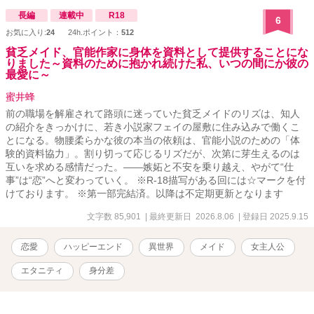
長編
連載中
R18
6
お気に入り:
24
24h.ポイント：
512
貧乏メイド、官能作家に身体を資料として提供することにな
りました～資料のために抱かれ続けた私、いつの間にか彼の
最愛に～
蜜井蜂
前の職場を解雇されて路頭に迷っていた貧乏メイドのリズは、知人
の紹介をきっかけに、若き小説家フェイの屋敷に住み込みで働くこ
とになる。物腰柔らかな彼の本当の依頼は、官能小説のための「体
験的資料協力」。割り切って応じるリズだが、次第に芽生えるのは
互いを求める感情だった。――嫉妬と不安を乗り越え、やがて“仕
事”は“恋”へと変わっていく。 ※R-18描写がある回には☆マークを付
けております。 ※第一部完結済。以降は不定期更新となります
文字数 85,901
| 最終更新日 2026.8.06
| 登録日 2025.9.15
恋愛
ハッピーエンド
異世界
メイド
女主人公
エタニティ
身分差