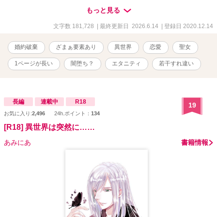
す。 【書庫の幽霊王妃は、貴方を愛することができない。】 という
もっと見る
作品も同時に書いているので、この作品が気に入りましたら是非読
んでみてください。
文字数 181,728
| 最終更新日 2026.6.14
| 登録日 2020.12.14
婚約破棄
ざまぁ要素あり
異世界
恋愛
聖女
1ページが長い
闇堕ち？
エタニティ
若干すれ違い
長編
連載中
R18
19
お気に入り:
2,496
24h.ポイント：
134
[R18] 異世界は突然に……
あみにあ
書籍情報