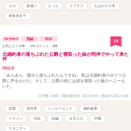
エロ
勘違い
えっち
ラブラブ
もはやエロ本
肉食系女子
ｼｮｰﾄｼｮｰﾄ
完結
R15
14
お気に入り:
178
24h.ポイント：
191
元婚約者の落ちぶれた公爵と寝取った妹が同伴でやって来た
件
岡暁舟
「あらあら、随分と落ちぶれたんですね」 私は元婚約者のポイツ公
爵に声をかけた。そして、公爵の傍には彼を寝取った妹のペニーも
いた。
文字数 1,984
| 最終更新日 2022.6.06
| 登録日 2022.6.06
恋愛
異世界
ハッピーエンド
婚約破棄
イケメン
完結
短編
女主人公
学園
エタニティ