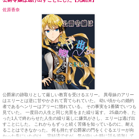
佐原香奈
公爵家の跡取りとして厳しい教育を受けるエリー。 異母妹のアリー
はエリーとは逆に甘やかされて育てられていた。 幼い頃からの婚約
者であるヘンリーはアリーに惚れている。 その事実を1番隣でいつも
見ていた。 一度目の人生と同じ光景をまた繰り返す。 25歳の冬、た
った1人で終わらせた人生の繰り返しに嫌気がさし、エリーは逃げ出
すことにした。 これからもずっと続く苦痛を知っているのに、耐え
ることはできなかった。 何も持たず公爵家の門をくぐるエリーが向
かった先にいたのは… 完結済ですが、気が向いた時に話を追加して