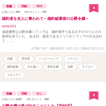
を責めたロエルにまで痛烈な侮蔑を吐き捨てた。 厳しい婚家のルー
ルに縛られ、アリスは外出もままならない。 それから五年の月日が
短編
完結
R15
8
流れ、ひょんなことからロエルに再会することになった。金髪の端
お気に入り:
350
24h.ポイント：
397
正な紳士の彼は、彼女に問いかけた。 「お幸せですか？」 アリスは
それに答えられずにそのまま別れた。しかし、その言葉が彼の優し
婚約者を友人に奪われて～婚約破棄後の公爵令嬢～
かった印象と共に尾を引いて、彼女の中に残っていく＿＿＿＿＿＿
tartan321
＿。 世間知らずの高貴な姫とやや強引な公爵家の子息のじれじれな
ラブストーリーです。 古風な恋愛物語をお好きな方にお読みいただ
成績優秀な公爵令嬢ソフィアは、婚約相手である王子のカリエスの
けますと幸いです。 ハッピーエンドを心がけております。読後感の
面倒を見ていた。 ある日、級友であるリリーがソフィアの元を訪れ
いい物語を努めます。 ※小説家になろう様にも投稿させていただい
て……。
ております。
文字数 7,607
| 最終更新日 2021.2.23
| 登録日 2021.2.21
恋愛
異世界
ハッピーエンド
イケメン
婚約破棄
すれ違い
悪役令嬢
溺愛
ラブコメ
エタニティ
短編
完結
なし
9
お気に入り:
4,357
24h.ポイント：
390
公爵令嬢は逃げ出すことにした【完結済】