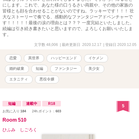
にします。これで、あなた様の口うるさい両親や、その他の家族の
皆様とも顔を合わせることがないのですね。ラッキーです！！！ 壮
大なストーリーで奏でる、感動的なファンタジーアドベンチャーで
す！！！！！最後の涙の理由とは？？？ 一度完結といたしました。
続編は引き続き書きたいと思いますので、よろしくお願いいたしま
す。
文字数 48,006
| 最終更新日 2020.12.17
| 登録日 2020.12.05
恋愛
異世界
ハッピーエンド
イケメン
婚約破棄
短編
ファンタジー
美少女
エタニティ
悪役令嬢
短編
連載中
R18
5
お気に入り:
184
24h.ポイント：
603
Room 510
ひふみ しごろく