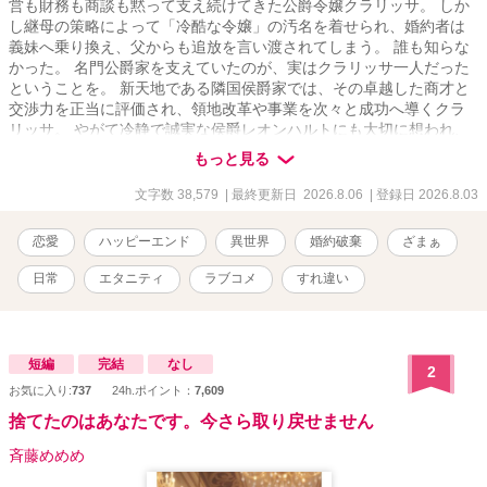
営も財務も商談も黙って支え続けてきた公爵令嬢クラリッサ。 しか
し継母の策略によって「冷酷な令嬢」の汚名を着せられ、婚約者は
義妹へ乗り換え、父からも追放を言い渡されてしまう。 誰も知らな
かった。 名門公爵家を支えていたのが、実はクラリッサ一人だった
ということを。 新天地である隣国侯爵家では、その卓越した商才と
交渉力を正当に評価され、領地改革や事業を次々と成功へ導くクラ
リッサ。 やがて冷静で誠実な侯爵レオンハルトにも大切に想われ、
初めて「必要とされる幸せ」を知っていく。 一方、彼女を失った公
もっと見る
爵家では経営も人心も崩壊。 義母は社交界から見放され、義妹は栄
光を失い、元婚約者はようやく自分が捨てたものの大きさに気づく
文字数 38,579
| 最終更新日 2026.8.06
| 登録日 2026.8.03
が――。 「あなたが必要だったのは、私ではなく私の仕事でしょ
う？」 もう遅い。 これは、すべてを奪われた令嬢が、自らの教養・
恋愛
ハッピーエンド
異世界
婚約破棄
ざまぁ
商才・人脈だけで幸せを掴み、彼女を見下した者たちが"後悔"という
最大のざまぁを味わう、痛快異世界恋愛ストーリー。
日常
エタニティ
ラブコメ
すれ違い
短編
完結
なし
2
お気に入り:
737
24h.ポイント：
7,609
捨てたのはあなたです。今さら取り戻せません
斉藤めめめ