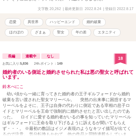
文字数 20,262
| 最終更新日 2022.8.24
| 登録日 2022.8.17
恋愛
異世界
ハッピーエンド
婚約破棄
ほのぼの
ざまぁ
聖女
年の差
エタニティ
長編
連載中
なし
18
お気に入り:
5,836
24h.ポイント：
149
婚約者のいる側近と婚約させられた私は悪の聖女と呼ばれて
います。
鈴木べにこ
幼い頃から一緒に育ってきた婚約者の王子ギルフォードから婚約
破棄を言い渡された聖女マリーベル。 突然の出来事に困惑するマ
リーベルをよそに、王子は自身の代わりに側近である宰相の息子ロ
イドとマリーベルを王命で強制的に婚約させたと言い出したのであ
った。 ロイドに愛する婚約者がいるの事を知っていたマリーベル
はギルフォードに王命を取り下げるように訴えるが聞いてもらえ
ず・・・。 ※最初の数話はイジメ表現のようなキツイ描写が出てく
るので注意。 気分転換もかねて、他の作品と同時連載をしていま