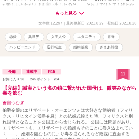
が欲しいとわがままを言い出したのだ。 それまではとても物わか
りのよい子だったのに。 半年後――。 オリビアと婚約者、王太
もっと見る
子ジョシュアの結婚式が間近に迫ったある日。 サンドラは呆れた
ことに、王太子が欲しいと言い出した。 オリビアの我慢はとうと
文字数 12,297
| 最終更新日 2021.8.29
| 登録日 2021.8.28
う限界に達してしまい…… 最後はハッピーエンドです。 別の投
稿サイトでも掲載しています。
恋愛
異世界
女主人公
エタニティ
青春
ハッピーエンド
逆行転生
婚約破棄
ざまあ報復
長編
連載中
R15
11
お気に入り:
96
24h.ポイント：
284
【完結】誠実という名の鎖に繋がれた国母は、微笑みながら
毒を飲む
蒼宙つむぎ
伯爵令嬢のエリザベート・オーエンツォは大好きな婚約者（フィリ
クス・リヒタイン侯爵令息）との結婚式控えた時、フィリクスと別
れ国母となることを公国王から命じられる。 公国には問題があり、
エリザベートも、エリザベートの婚姻もそのことに巻き込まれてい
く――。 婚姻を阻むものにより毒を盛られるなど陰謀に直面する