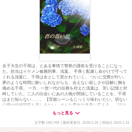
女子大生の千尋は、とある事情で警察の護衛を受けることになっ
た。担当はイケメン敏腕刑事、浅葉。 手厚く配慮し命がけで守って
くれる浅葉に、千尋は女として惹かれていく。 ついに交際が叶い、
夢のような時間に酔いしれながらも、会えない寂しさや誤解に胸を
痛める千尋。 一方、一世一代の任務を控えた浅葉は、苦い記憶と対
峙していた。二人の出会いにあの人物が関係していることを、千尋
はまだ知らない……。 【官能シーンもじっくり味わいたい。切ない
心情や伏線回収も楽しみたい。そんな貴女の本音に応える、「泣け
るオカズ」という新ジャンルの長編。ムーンライトノベルズ、カク
もっと見る
ヨムにも掲載。】
文字数 166,709
| 最終更新日 2020.2.16
| 登録日 2020.1.31