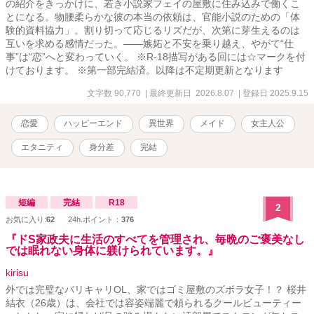
の紹介をきっかけに、若き小説家フェイの屋敷に住み込みで働くこ
とになる。物腰柔らかな彼の本当の依頼は、官能小説のための「体
験的資料協力」。割り切って応じるリズだが、次第に芽生えるのは
互いを求める感情だった。――嫉妬と不安を乗り越え、やがて“仕
事”は“恋”へと変わっていく。 ※R-18描写がある回には☆マークを付
けております。 ※第一部完結済。以降は不定期更新となります
文字数 90,770
| 最終更新日 2026.8.07
| 登録日 2025.9.15
恋愛
ハッピーエンド
異世界
メイド
女主人公
エタニティ
身分差
完結
短編
完結
R18
2
お気に入り:
62
24h.ポイント：
376
『ドS家政夫に生活のすべてを管理され、毎晩のご褒美なし
では眠れない身体に躾けられています。』
kirisu
外では完璧なバリキャリOL、家ではゴミ屋敷のズボラ女子！？ 桜井
結衣（26歳）は、会社では容姿端麗で頼られるクールビューティー