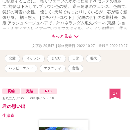
に移動することに。 軽くウェーブのかかった肩下20センチの長さ
で､前髪は下ろして､ブラウン色の髪。 逆三角形のフェンス、色白で､
笑顔の可愛い女性。 優しく､天然でおっとりしているが、芯が強く頑
張り屋。 橘＝悠人 [タチバナ=ユウト］ 父親の会社の次期社長 26
歳 アッシュベージュヘアで、外ハネランダム毛先パーマ､束感､ショ
ートミディアムレイアーで､ウルフスタイル。イケメン御曹司。 柔ら
かい感じの包み込むような雰囲気で、優しい人。 明香と悠人は高校
もっと見る
時代からの幼馴染で､高校の先輩後輩。家が近所だった。 ※過激なシ
ーンもあると思います。見たくない時は､飛ばして先を読んでくださ
文字数 29,547
| 最終更新日 2022.10.27
| 登録日 2022.10.27
い。
恋愛
イケメン
切ない
日常
現代
ハッピーエンド
エタニティ
官能
長編
完結
R18
17
お気に入り:
122
24h.ポイント：
0
君の思い出
生津直