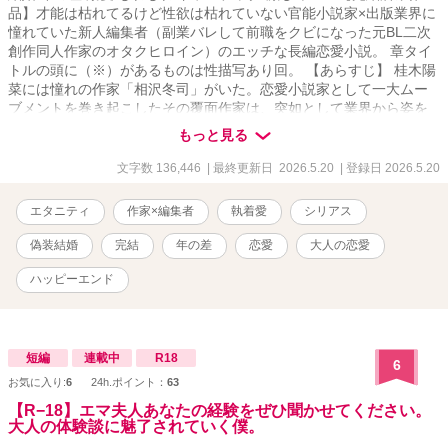
品】才能は枯れてるけど性欲は枯れていない官能小説家×出版業界に
憧れていた新人編集者（副業バレして前職をクビになった元BL二次
創作同人作家のオタクヒロイン）のエッチな長編恋愛小説。 章タイ
トルの頭に（※）があるものは性描写あり回。 【あらすじ】 桂木陽
菜には憧れの作家「相沢冬司」がいた。恋愛小説家として一大ムー
ブメントを巻き起こしたその覆面作家は、突如として業界から姿を
消した。時は過ぎ、陽菜は立派なオタク女子へ成長を遂げていた。
もっと見る
己のミスのせいで職場でオタバレ、同人作家バレのWパンチを喰ら
った陽菜は退職を余儀なくされる。 しかし友人のアシストのおかげ
文字数 136,446
| 最終更新日 2026.5.20
| 登録日 2026.5.20
で、かつて憧れていた出版業界に飛び込むことに成功。結果オーラ
イと思いきや…？ 陽菜に待っていたのは、「官能小説部門の新人編
エタニティ
作家×編集者
執着愛
シリアス
集者」という、処女の彼女にとって知らないことだらけの淫靡で未
知な洗礼だった。 しかも担当作家として紹介された「相楽あおい」
偽装結婚
完結
年の差
恋愛
大人の恋愛
という官能小説家は数日前に出会ったデリカシーのない軽率なオト
コで――！？ もうずっと作品を書いていない才能の枯れた官能小説
ハッピーエンド
家が陽菜に提案したのは、「作品のために契約（同棲）をしない
か」という信じられないものだった。 「……そうだな。あえて官能
小説家らしく言うなら、無垢な蕾が花開く過程ってやつを知りた
い。それも、より詳細に。新作の参考にしたいんだよ。つまり俺と
短編
連載中
R18
6
しては、これは同意の上であり、れっきとした仕事。ＷＩＮ-ＷＩＮ
お気に入り:
6
24h.ポイント：
63
の提案だと思うんだが……どうだい？ お嬢さんよ」 ≪作品のため
【R−18】エマ夫人あなたの経験をぜひ聞かせてください。
ってそれって…それってまさか、この男にすべてを捧げるって
大人の体験談に魅了されていく僕。
事！？≫ ギブ・アンド・テイクの秘密の同棲生活は、同時に不埒な