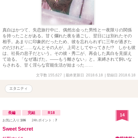
真白はかつて、失恋旅行中に、偶然出会った男性と一夜限りの関係
を持ったことがある。甘く爛れた夜を過ごし、翌日には別れたその
相手。あまりに印象的だったため、彼を忘れられずに三年が過ぎた
のだけれど……なんとその人が、上司としてやってきた!? しかも彼
は、社長の息子だという。その彼・秀二が、再会した真白を見据え
て迫る。「なぜ逃げた。――もう離さない」と。束縛されて飼いな
らされる、甘く淫らな官能生活が始まった……
文字数 155,627
| 最終更新日 2018.6.18
| 登録日 2018.6.18
エタニティ
長編
完結
R18
14
お気に入り:
106
24h.ポイント：
7
Sweet Secret