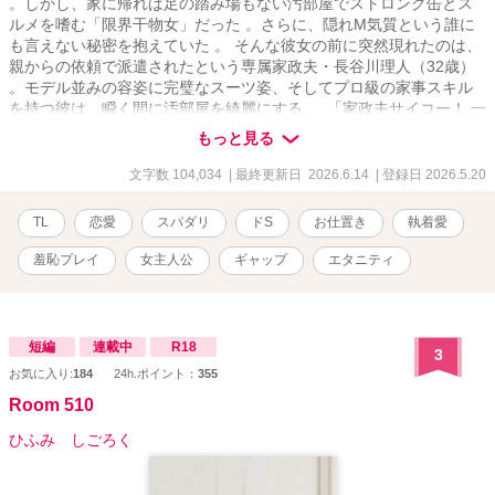
。しかし、家に帰れば足の踏み場もない汚部屋でストロング缶とス
ルメを嗜む「限界干物女」だった 。さらに、隠れM気質という誰に
も言えない秘密を抱えていた 。 そんな彼女の前に突然現れたのは、
親からの依頼で派遣されたという専属家政夫・長谷川理人（32歳）
。モデル並みの容姿に完璧なスーツ姿、そしてプロ級の家事スキル
を持つ彼は、瞬く間に汚部屋を綺麗にする 。 「家政夫サイコー！ 一
生養ってほしい」とすっかり気を抜いた結衣だったが、理人の手に
もっと見る
よってベッドの下に隠していた『ピンク色のローター』や『マニア
ックなSM官能本』が発掘されてしまう 。 顔から火が出るほど羞恥
文字数 104,034
| 最終更新日 2026.6.14
| 登録日 2026.5.20
に震える結衣に対し、理人は冷徹な敬語で『３つの生活ルール』を
突きつける 。「ルールを破った悪い子には……そのおもちゃで『躾
TL
恋愛
スパダリ
ドS
お仕置き
執着愛
（お仕置き）』をさせていただきます」 靴下を脱ぎっぱなしにした
罰として、理人の長い脚の上にうつ伏せに乗せられ、自らの手で下
羞恥プレイ
女主人公
ギャップ
エタニティ
着を下ろさせられる屈辱的なお尻ペンペン 。腸に溜まった悪いもの
を洗い流すという名目で、逃げ場のない羞恥心と排泄感をコントロ
ールされる「浄化の儀式（浣腸）」 。厳しすぎるお仕置きのあと
は、「よくできました」と別人のように甘く抱きしめられ、発掘さ
短編
連載中
R18
3
れたおもちゃで極上の絶頂を与えられるご褒美タイム 。 理人の与え
お気に入り:
184
24h.ポイント：
355
る「飴と鞭」に、結衣の心と身体は彼なしでは生きられないほど依
存していく 。 しかし、この完璧な家政夫には、結衣の知らない“裏
Room 510
の顔”があった――。 なぜ彼は、結衣のすべてをそこまで知り尽くし
ひふみ しごろく
ているのか？ 時折見せる、ただの家政夫とは思えないほどの狂気的
な執着愛と独占欲。そして、会社に新しく就任した若き敏腕社長と
の奇妙な共通点……。 冷徹な仮面の下に隠された彼の本当の目的と