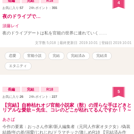
短編
完結
R18
4
お気に入り:
57
24h.ポイント：
355
夜のドライブで…
須藤レイ
夜のドライブデートは私を官能の世界に連れていく……
文字数 5,018
| 最終更新日 2019.10.01
| 登録日 2019.10.01
恋愛
官能小説
完結
完結済み
完結済
エタニティ
長編
完結
R18
5
お気に入り:
26
24h.ポイント：
227
【完結】自称枯れオジ官能小説家（獣）の淫らな手ほどきと
リアルな愛欲～先生、コレのどこが枯れてるんですか！？～
あさば
今作の要素：おっさん作家/新人編集者（元同人作家オタク女）/偽装
結婚/年の差/溺愛/じれじれ/ドラマチック/激しめR18 【完結済み作