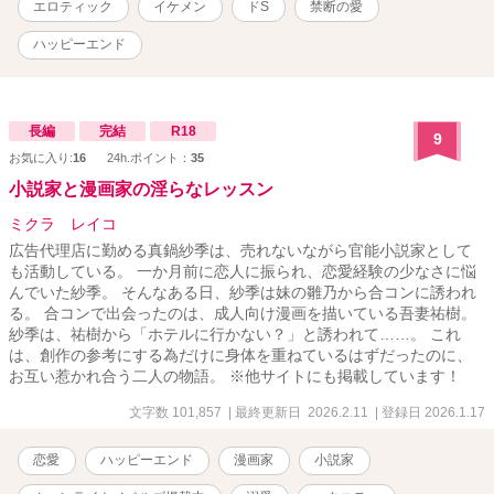
エロティック
イケメン
ドS
禁断の愛
ハッピーエンド
長編
完結
R18
9
お気に入り:
16
24h.ポイント：
35
小説家と漫画家の淫らなレッスン
ミクラ レイコ
広告代理店に勤める真鍋紗季は、売れないながら官能小説家として
も活動している。 一か月前に恋人に振られ、恋愛経験の少なさに悩
んでいた紗季。 そんなある日、紗季は妹の雛乃から合コンに誘われ
る。 合コンで出会ったのは、成人向け漫画を描いている吾妻祐樹。
紗季は、祐樹から「ホテルに行かない？」と誘われて……。 これ
は、創作の参考にする為だけに身体を重ねているはずだったのに、
お互い惹かれ合う二人の物語。 ※他サイトにも掲載しています！
文字数 101,857
| 最終更新日 2026.2.11
| 登録日 2026.1.17
恋愛
ハッピーエンド
漫画家
小説家