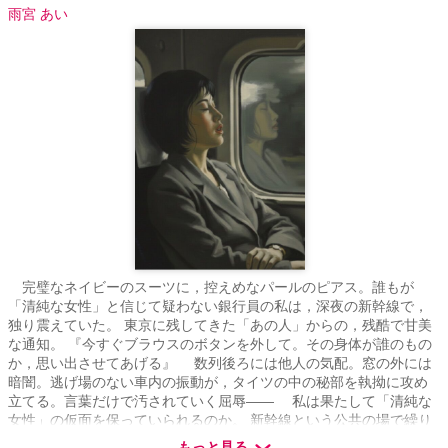
雨宮 あい
完璧なネイビーのスーツに，控えめなパールのピアス。誰もが
「清純な女性」と信じて疑わない銀行員の私は，深夜の新幹線で，
独り震えていた。 東京に残してきた「あの人」からの，残酷で甘美
な通知。 『今すぐブラウスのボタンを外して。その身体が誰のもの
か，思い出させてあげる』 数列後ろには他人の気配。窓の外には
暗闇。逃げ場のない車内の振動が，タイツの中の秘部を執拗に攻め
立てる。言葉だけで汚されていく屈辱—— 私は果たして「清純な
女性」の仮面を保っていられるのか。 新幹線という公共の場で繰り
広げられる，静かなる絶頂の記録。
もっと見る