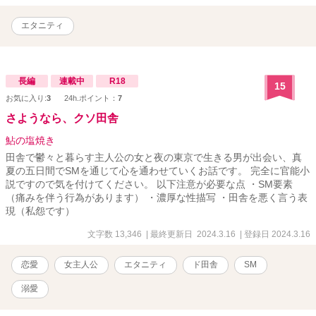
エタニティ
長編
連載中
R18
15
お気に入り:
3
24h.ポイント：
7
さようなら、クソ田舎
鮎の塩焼き
田舎で鬱々と暮らす主人公の女と夜の東京で生きる男が出会い、真
夏の五日間でSMを通じて心を通わせていくお話です。 完全に官能小
説ですので気を付けてください。 以下注意が必要な点 ・SM要素
（痛みを伴う行為があります） ・濃厚な性描写 ・田舎を悪く言う表
現（私怨です）
文字数 13,346
| 最終更新日 2024.3.16
| 登録日 2024.3.16
恋愛
女主人公
エタニティ
ド田舎
SM
溺愛