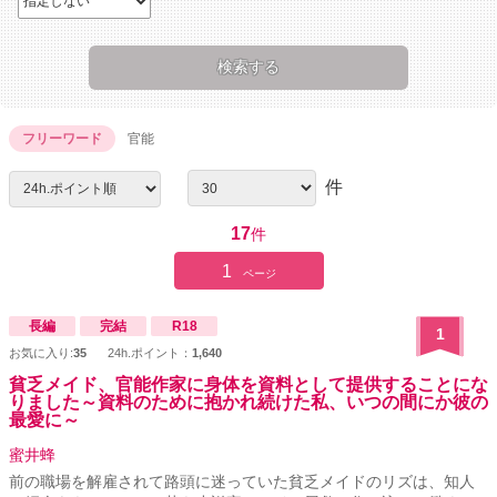
フリーワード
官能
件
17
件
1
ページ
長編
完結
R18
1
お気に入り:
35
24h.ポイント：
1,640
貧乏メイド、官能作家に身体を資料として提供することにな
りました～資料のために抱かれ続けた私、いつの間にか彼の
最愛に～
蜜井蜂
前の職場を解雇されて路頭に迷っていた貧乏メイドのリズは、知人