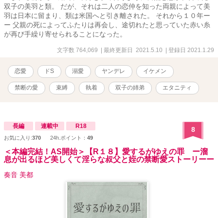
双子の美羽と類。 だが、それは二人の恋仲を知った両親によって美
羽は日本に留まり、類は米国へと引き離された。 それから１０年ー
ー 父親の死によってふたりは再会し、途切れたと思っていた赤い糸
が再び手繰り寄せられることになった。
文字数 764,069
| 最終更新日 2021.5.10
| 登録日 2021.1.29
恋愛
ドS
溺愛
ヤンデレ
イケメン
禁断の愛
束縛
執着
双子の姉弟
エタニティ
長編
連載中
R18
8
お気に入り:
370
24h.ポイント：
49
＜本編完結！AS開始＞【R１８】愛するがゆえの罪 ー溜
息が出るほど美しくて淫らな叔父と姪の禁断愛ストーリーー
奏音 美都