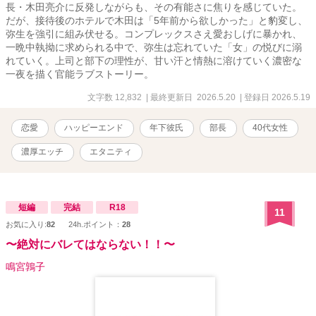
長・木田亮介に反発しながらも、その有能さに焦りを感じていた。
だが、接待後のホテルで木田は「5年前から欲しかった」と豹変し、
弥生を強引に組み伏せる。コンプレックスさえ愛おしげに暴かれ、
一晩中執拗に求められる中で、弥生は忘れていた「女」の悦びに溺
れていく。上司と部下の理性が、甘い汗と情熱に溶けていく濃密な
一夜を描く官能ラブストーリー。
文字数 12,832
| 最終更新日 2026.5.20
| 登録日 2026.5.19
恋愛
ハッピーエンド
年下彼氏
部長
40代女性
濃厚エッチ
エタニティ
短編
完結
R18
11
お気に入り:
82
24h.ポイント：
28
〜絶対にバレてはならない！！〜
鳴宮鶉子