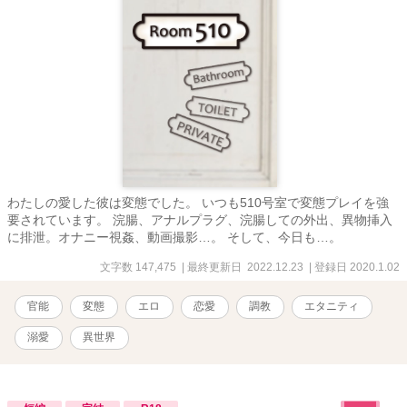
は！？ 愛が重すぎる謎のスパダリによる、逃げ場のない極上溺愛調
教ライフが幕を開ける！
わたしの愛した彼は変態でした。 いつも510号室で変態プレイを強
要されています。 浣腸、アナルプラグ、浣腸しての外出、異物挿入
に排泄。オナニー視姦、動画撮影…。 そして、今日も…。
文字数 147,475
| 最終更新日 2022.12.23
| 登録日 2020.1.02
官能
変態
エロ
恋愛
調教
エタニティ
溺愛
異世界