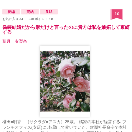
長編
完結
R18
16
お気に入り:
33
24h.ポイント：
0
偽装結婚だから形だけと言ったのに貴方は私を嫉妬して束縛
する
葉月 友梨奈
櫻田=明香 ［サクラダ=アスカ］25歳。 橘家の本社が経営する､ブ
ランチオフィス(支店)に､転勤して働いていた。次期社長命令で本社