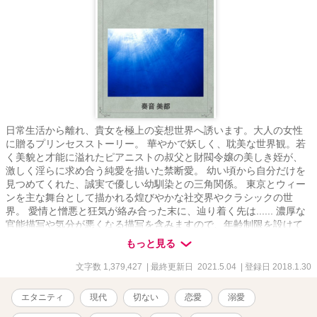
日常生活から離れ、貴女を極上の妄想世界へ誘います。大人の女性
に贈るプリンセスストーリー。 華やかで妖しく、耽美な世界観。若
く美貌と才能に溢れたピアニストの叔父と財閥令嬢の美しき姪が、
激しく淫らに求め合う純愛を描いた禁断愛。 幼い頃から自分だけを
見つめてくれた、誠実で優しい幼馴染との三角関係。 東京とウィー
ンを主な舞台として描かれる煌びやかな社交界やクラシックの世
界。 愛情と憎悪と狂気が絡み合った末に、辿り着く先は...... 濃厚な
官能描写や気分が悪くなる描写を含みますので、年齢制限を設けて
いますが、それ以外にも不快に思う方は読まないで下さい。 殆どの
もっと見る
メインキャラが美男美女という、現実には有り得ない世界観で描い
ておりますので、それを受け入れられない方にはお勧めいたしませ
文字数 1,379,427
| 最終更新日 2021.5.04
| 登録日 2018.1.30
ん。 ※この物語はフィクションです。実在の人物、団体、事件など
には一切関係ありません。 また、法律・法令に反する行為を容
エタニティ
現代
切ない
恋愛
溺愛
認・推奨するものではありません。