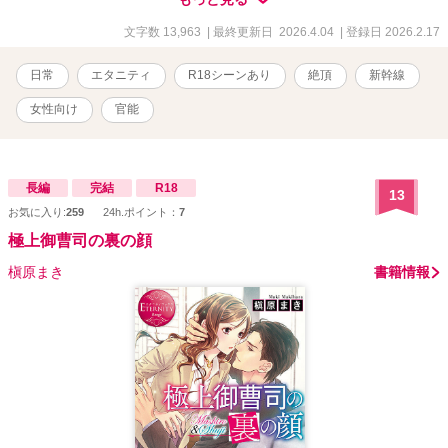
文字数 13,963
| 最終更新日 2026.4.04
| 登録日 2026.2.17
日常
エタニティ
R18シーンあり
絶頂
新幹線
女性向け
官能
長編
完結
R18
13
お気に入り:
259
24h.ポイント：
7
極上御曹司の裏の顔
槇原まき
書籍情報