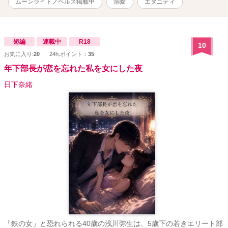
ムーンライトノベルズ掲載中
溺愛
エタニティ
短編
連載中
R18
10
お気に入り:
20
24h.ポイント：
35
年下部長が恋を忘れた私を女にした夜
日下奈緒
「鉄の女」と恐れられる40歳の浅川弥生は、5歳下の若きエリート部