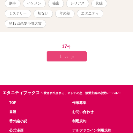
刑事
イケメン
秘密
シリアス
伏線
ミステリー
切ない
年の差
エタニティ
第13回恋愛小説大賞
17
件
1
ページ
エタニティブックス
〜愛され乱される、オトナの恋。溺愛主義の恋愛レーベル〜
TOP
作家募集
書籍
お問い合わせ
番外編小説
利用規約
公式漫画
アルファコイン利用規約