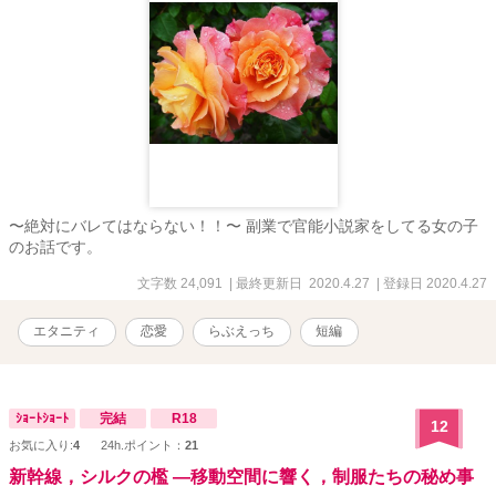
〜絶対にバレてはならない！！〜 副業で官能小説家をしてる女の子
のお話です。
文字数 24,091
| 最終更新日 2020.4.27
| 登録日 2020.4.27
エタニティ
恋愛
らぶえっち
短編
ｼｮｰﾄｼｮｰﾄ
完結
R18
12
お気に入り:
4
24h.ポイント：
21
新幹線，シルクの檻 ―移動空間に響く，制服たちの秘め事