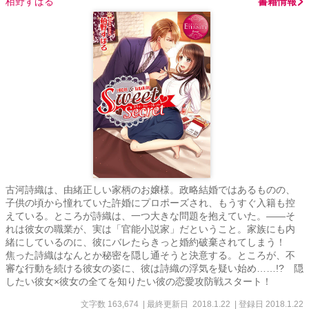
栢野すばる
書籍情報
古河詩織は、由緒正しい家柄のお嬢様。政略結婚ではあるものの、
子供の頃から憧れていた許婚にプロポーズされ、もうすぐ入籍も控
えている。ところが詩織は、一つ大きな問題を抱えていた。――そ
れは彼女の職業が、実は「官能小説家」だということ。家族にも内
緒にしているのに、彼にバレたらきっと婚約破棄されてしまう！
焦った詩織はなんとか秘密を隠し通そうと決意する。ところが、不
審な行動を続ける彼女の姿に、彼は詩織の浮気を疑い始め……!? 隠
したい彼女×彼女の全てを知りたい彼の恋愛攻防戦スタート！
文字数 163,674
| 最終更新日 2018.1.22
| 登録日 2018.1.22