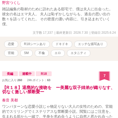
男の手によって開発される日々のはじまりを意味していた。果たし
野宮つくし
て、陽菜の運命は…！？ 【投稿経緯】 ・第17回 らぶドロップス恋
雑誌編集の取材のために訪れたある邸宅で、僕は夫人に出会った。
愛小説コンテスト様の予選通過作品→最終選考で落選。 自分が最初
彼女の名はエマ夫人。 夫人は恥ずかしながらも、過去の思い出の
に書いたTL作品なので、キャラクターへの愛着が特に強く、 勿体な
数々を語ってくれた。 その密度の濃い内容に、引き込まれていく
いのでR18シーンを中心に改稿しこちらで連載→完結済み
僕。
文字数 17,337
| 最終更新日 2026.7.30
| 登録日 2025.6.24
恋愛
R18シーンあり
ドキドキ
エッチな描写あり
官能
SM
不倫
エロ
エタニティ
長編
連載中
R18
7
お気に入り:
260
24h.ポイント：
63
【R１８】退廃的な接吻を ー美麗な双子姉弟が織りなす、
切なく激しい禁断愛ー
奏音 美都
ワンパターンな恋愛小説じゃ物足りない大人の女性のための、官能
的でスリリングでミステリアスな禁断愛小説。閲覧にはご注意を。
生まれる前から一緒で、半身を求め合うように自然と惹かれ合った