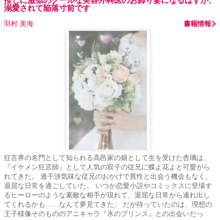
推しに激似のクールな美容外科医のお飾り妻になるはずが、
溺愛されて陥落寸前です
羽村 美海
書籍情報
狂言界の名門として知られる高邑家の娘として生を受けた杏璃は、
『イケメン狂言師』として人気の双子の従兄に蝶よ花よと可愛がら
れてきた。 過干渉気味な従兄のおかげで異性と出会う機会もなく、
退屈な日常を過ごしていた。 いつか恋愛小説やコミックスに登場す
るヒーローのような素敵な相手が現れて、退屈な日常から連れ出し
てくれるかも……なんて夢見てきた。 だが待っていたのは、理想の
王子様像そのもののアニキャラ『氷のプリンス』との出会いだっ