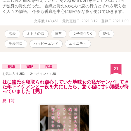
に悲しみと痛みを抱えていた。そんな彼女の心を開いたのはバツイ
チ独身の貴史だった。 香織と貴史の大人の恋の行方とそれを取り巻
く人々の物語。 今夜も香織を中心に賑やかな夜が更けてゆきます。
文字数 143,451
| 最終更新日 2021.3.12
| 登録日 2021.1.09
恋愛
オトナの恋
日常
女子高生/JK
現代
溺愛甘口
ハッピーエンド
エタニティ
長編
完結
R18
21
お気に入り:
252
24h.ポイント：
28
妹に彼氏を寝取られ傷心していた地味女の私がナンパしてき
た年下イケメンと一夜を共にしたら、驚く程に甘い溺愛が待
っていました【完】
夏目萌