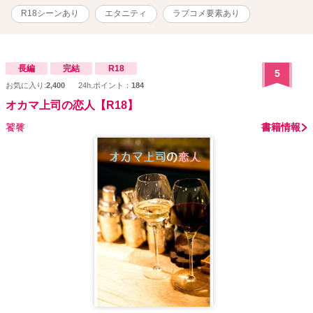
R18シーンあり
エタニティ
ラブコメ要素あり
長編
完結
R18
5
お気に入り:
2,400
24h.ポイント：
184
オカマ上司の恋人【R18】
饕餮
書籍情報