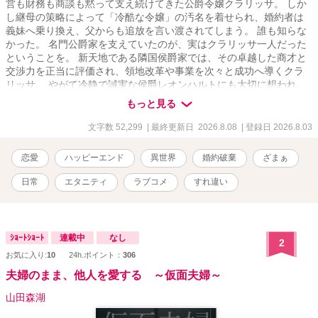
営も財務も商談も黙って支え続けてきた公爵令嬢クラリッサ。 しか
し継母の策略によって「冷酷な令嬢」の汚名を着せられ、婚約者は
義妹へ乗り換え、父からも追放を言い渡されてしまう。 誰も知らな
かった。 名門公爵家を支えていたのが、実はクラリッサ一人だった
ということを。 新天地である隣国侯爵家では、その卓越した商才と
交渉力を正当に評価され、領地改革や事業を次々と成功へ導くクラ
リッサ。 やがて冷静で誠実な侯爵レオンハルトにも大切に想われ、
初めて「必要とされる幸せ」を知っていく。 一方、彼女を失った公
もっと見る
爵家では経営も人心も崩壊。 義母は社交界から見放され、義妹は栄
光を失い、元婚約者はようやく自分が捨てたものの大きさに気づく
文字数 52,299
| 最終更新日 2026.8.08
| 登録日 2026.8.03
が――。 「あなたが必要だったのは、私ではなく私の仕事でしょ
う？」 もう遅い。 これは、すべてを奪われた令嬢が、自らの教養・
恋愛
ハッピーエンド
異世界
婚約破棄
ざまぁ
商才・人脈だけで幸せを掴み、彼女を見下した者たちが"後悔"という
最大のざまぁを味わう、痛快異世界恋愛ストーリー。
日常
エタニティ
ラブコメ
すれ違い
ｼｮｰﾄｼｮｰﾄ
連載中
なし
2
お気に入り:
10
24h.ポイント：
306
夫婦のまま、他人を愛する ～仮面夫婦～
山田森湖