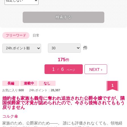
フリーワード
日常
件
175
件
1
6
NEXT ›
/
ページ
長編
連載中
なし
1
お気に入り:
600
24h.ポイント：
28,387
婚約者も家族も義母に奪われ追放された公爵令嬢ですが、隣
国侯爵家で才覚が認められたので、今さら後悔されてももう
戻りません
コルク傘
家族のため、公爵家のため――。 誰にも評価されなくても、領地経