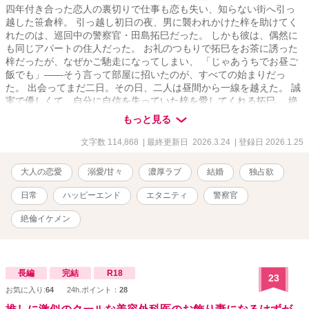
四年付き合った恋人の裏切りで仕事も恋も失い、知らない街へ引っ
越した笹倉梓。 引っ越し初日の夜、男に襲われかけた梓を助けてく
れたのは、巡回中の警察官・田島拓巳だった。 しかも彼は、偶然に
も同じアパートの住人だった。 お礼のつもりで拓巳をお茶に誘った
梓だったが、なぜかご馳走になってしまい、 「じゃあうちでお昼ご
飯でも」――そう言って部屋に招いたのが、すべての始まりだっ
た。 出会ってまだ二日。その日、二人は昼間から一線を越えた。 誠
実で優しくて、自分に自信を失っていた梓を愛してくれる拓巳。 絶
倫気味な拓巳に愛されるうち、梓も自分の欲望に目覚めていく。 気
もっと見る
づけば週の半分以上を一緒に過ごし、 いつの間にか、拓巳のいない
生活には戻れなくなっていた。 これは、身体から始まった関係が、
文字数 114,868
| 最終更新日 2026.3.24
| 登録日 2026.1.25
一緒に食事をして、同じ部屋で眠って、生活を重ねるうちに、 やが
て結婚へと続いていく話。 ――大人の溺愛生活恋愛。 ムーンライト
大人の恋愛
溺愛/甘々
濃厚ラブ
結婚
独占欲
ノベルズにも改稿しながら投稿しています。 そちらのほうは、R18
濃度高めにしていく予定です。 【R18表現が入る回には※表記があ
日常
ハッピーエンド
エタニティ
警察官
ります】 表紙画像は作者自作のAI画像です。
絶倫イケメン
長編
完結
R18
23
お気に入り:
64
24h.ポイント：
28