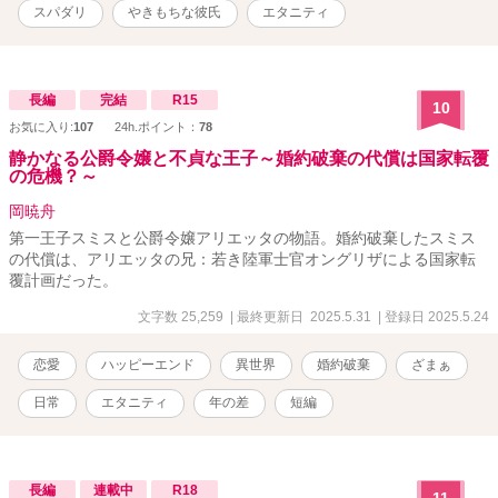
スパダリ
やきもちな彼氏
エタニティ
長編
完結
R15
10
お気に入り:
107
24h.ポイント：
78
静かなる公爵令嬢と不貞な王子～婚約破棄の代償は国家転覆
の危機？～
岡暁舟
第一王子スミスと公爵令嬢アリエッタの物語。婚約破棄したスミス
の代償は、アリエッタの兄：若き陸軍士官オングリザによる国家転
覆計画だった。
文字数 25,259
| 最終更新日 2025.5.31
| 登録日 2025.5.24
恋愛
ハッピーエンド
異世界
婚約破棄
ざまぁ
日常
エタニティ
年の差
短編
長編
連載中
R18