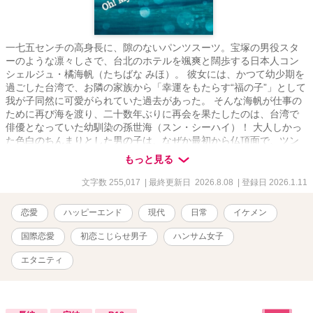
一七五センチの高身長に、隙のないパンツスーツ。宝塚の男役スタ
ーのような凛々しさで、台北のホテルを颯爽と闊歩する日本人コン
シェルジュ・橘海帆（たちばな みほ）。 彼女には、かつて幼少期を
過ごした台湾で、お隣の家族から「幸運をもたらす“福の子”」として
我が子同然に可愛がられていた過去があった。 そんな海帆が仕事の
ために再び海を渡り、二十数年ぶりに再会を果たしたのは、台湾で
俳優となっていた幼馴染の孫世海（スン・シーハイ）！ 大人しかっ
た色白のちんまりとした男の子は、なぜか最初から仏頂面で、ツン
ツンと意地を張るばかり。 高身長ハンサム女子と、素直になれない
もっと見る
ツンデレ俳優。台湾の心地よい風が運ぶ、ちぐはぐで、愛おしい、
20年越しの再会ラブ（？）ストーリー！
文字数 255,017
| 最終更新日 2026.8.08
| 登録日 2026.1.11
恋愛
ハッピーエンド
現代
日常
イケメン
国際恋愛
初恋こじらせ男子
ハンサム女子
エタニティ