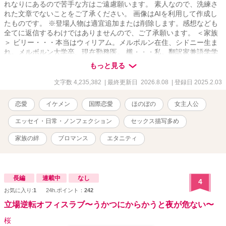
れなりにあるので苦手な方はご遠慮願います。 素人なので、洗練さ
れた文章でないことをご了承ください。 画像はAIを利用して作成し
たものです。 ※登場人物は適宜追加または削除します。感想なども
全てに返信するわけではありませんので、ご了承願います。 ＜家族
＞ ビリー・・・本当はウィリアム。メルボルン在住、シドニー生ま
れ。メルボルン大学卒、現在勤務医。 楓・・・私。翻訳家兼語学学
校の事務員。ビリーの家族とか知り合いは「カエ」って呼ぶ。 グウ
もっと見る
ェン・・・ビリーのお母さん。ブティック経営者。 メーガン・・・
ビリーの妹。教師。サーフィン大好き。ブリスベン在住。 ノエ
文字数 4,235,382
| 最終更新日 2026.8.08
| 登録日 2025.2.03
ル・・・ビリーのお兄さん。ビリーより3つ年上。カンタス航空の航
空エンジニア。 父と母・・・名前は「ジュン」と「ミカ」。横浜に
恋愛
イケメン
国際恋愛
ほのぼの
女主人公
住んでいる。 ザンダー・・・ビリーの甥。 メイ・・・私とビリーの
娘。 ＜病院関係者＞ フレッド・・・コリンの後輩の整形外科医。私
エッセイ・日常・ノンフェクション
セックス描写多め
のお友達。 コリン・・・整形外科医。私のお友達。 アダム・・・ビ
リーの同僚で大学時代からの大親友。今では私の親友みたいな人。
家族の絆
ブロマンス
エタニティ
デニー・・・産婦人科医。テッドと交際しているお姉さんがいる。
ネイト・・・ビリーの友人の消化器内科医。レイチェルが奥さん。
仲の良いお友達。 ダニエル”ダニー”・・・ネイトの弟。 テッ
ド・・・ビリーの上司。美しいバラ庭園を持っている。 ジェ
長編
連載中
なし
4
イ・・・ビリーの後輩。息子はマーティン。 フィン・・・ビリーと
お気に入り:
1
24h.ポイント：
242
ネイトの秘書。不整脈持ち。 ＜その他＞ ライル・・・翻訳エージェ
立場逆転オフィスラブ〜うかつにからかうと夜が危ない〜
ントで仲の良いお友達。その後同僚になる。 クラリッサ・・・ライ
ルの彼女。ビリーが勤務する内科の看護師。 スティーブン・・・バ
桜
イト先の同僚。同僚っていうよりいいお友達。 ジェイミー・・・バ