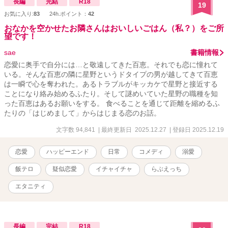
長編
完結
R18
19
お気に入り:
83
24h.ポイント：
42
おなかを空かせたお隣さんはおいしいごはん（私？）をご所
望です！
sae
書籍情報
恋愛に奥手で自分には…と敬遠してきた百恵。それでも恋に憧れて
いる。そんな百恵の隣に星野というドタイプの男が越してきて百恵
は一瞬で心を奪われた。あるトラブルがキッカケで星野と接近する
ことになり絡み始めるふたり。そして謎めいていた星野の職種を知
った百恵はあるお願いをする。 食べることを通じて距離を縮めるふ
たりの「はじめまして」からはじまる恋のお話。
文字数 94,841
| 最終更新日 2025.12.27
| 登録日 2025.12.19
恋愛
ハッピーエンド
日常
コメディ
溺愛
飯テロ
疑似恋愛
イチャイチャ
らぶえっち
エタニティ
長編
完結
R18