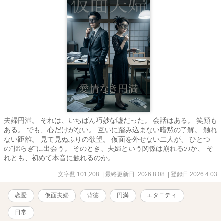
夫婦円満。 それは、いちばん巧妙な嘘だった。 会話はある。 笑顔も
ある。 でも、心だけがない。 互いに踏み込まない暗黙の了解。 触れ
ない距離。 見て見ぬふりの欲望。 仮面を外せない二人が、 ひとつ
の“揺らぎ”に出会う。 そのとき、夫婦という関係は崩れるのか、 そ
れとも、初めて本音に触れるのか。
文字数 101,208
| 最終更新日 2026.8.08
| 登録日 2026.4.03
恋愛
仮面夫婦
背徳
円満
エタニティ
日常