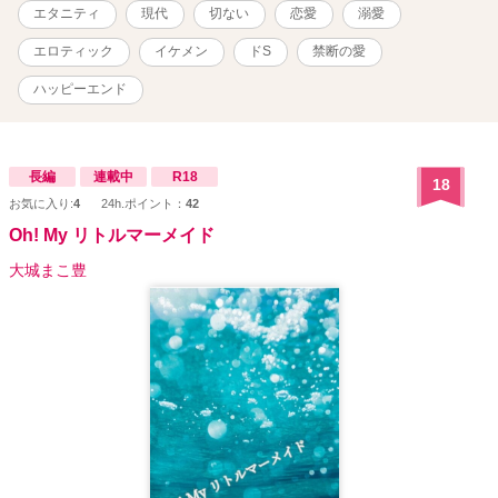
には一切関係ありません。 また、法律・法令に反する行為を容
エタニティ
現代
切ない
恋愛
溺愛
認・推奨するものではありません。
エロティック
イケメン
ドS
禁断の愛
ハッピーエンド
長編
連載中
R18
18
お気に入り:
4
24h.ポイント：
42
Oh! My リトルマーメイド
大城まこ豊