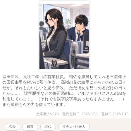
イト先の同僚。息子・ティモシーとリンっていうケータリング業を
しているパートナーがいる。 ケビン・・・バイト先の同僚。アメリ
カ人。 愛ちゃん・・・私が翻訳コースに通っていた時に知り合った
日本人の女の子。スティーブンと交際している。 美咲ちゃん・・・
ヨガのレッスンで知り合った日本人のお友達。旅行会社に勤務して
翻訳コース合格を目指している。 久美さん・・・ライルの会社の翻
訳パーティーで知り合った人。
宗田伊吹、入社二年目の営業社員。 補佐を担当してくれる三歳年上
の田辺由里を密かに慕う伊吹。 高嶺の花の由里にからかわれる日々
だが、それもおいしいと思う伊吹。 ただ彼女を見つめるだけの日々
だが……。 誤字脱字なとの修正添削は、アルファポリスさんのAIを
利用しています。 （それでも誤字脱字等あったらすみません……）
また挿絵もAIの力を借りています。
文字数 66,023
| 最終更新日 2026.8.08
| 登録日 2026.7.19
恋愛
日常
現代
社会人×社会人