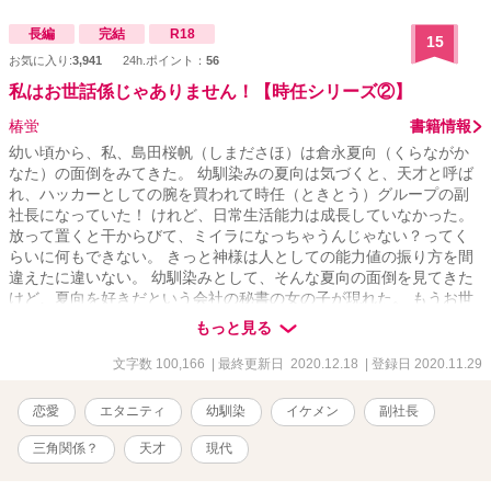
長編
完結
R18
15
お気に入り:
3,941
24h.ポイント：
56
私はお世話係じゃありません！【時任シリーズ②】
椿蛍
書籍情報
幼い頃から、私、島田桜帆（しまださほ）は倉永夏向（くらながか
なた）の面倒をみてきた。 幼馴染みの夏向は気づくと、天才と呼ば
れ、ハッカーとしての腕を買われて時任（ときとう）グループの副
社長になっていた！ けれど、日常生活能力は成長していなかった。
放って置くと干からびて、ミイラになっちゃうんじゃない？ってく
らいに何もできない。 きっと神様は人としての能力値の振り方を間
違えたに違いない。 幼馴染みとして、そんな夏向の面倒を見てきた
けど、夏向を好きだという会社の秘書の女の子が現れた。 もうお世
話係はおしまいよね？ ★視点切り替えあります。 ★R－１８には
もっと見る
※R－１８をつけます。 ★飛ばして読むことも可能です。 ★時任シ
リーズ第２弾
文字数 100,166
| 最終更新日 2020.12.18
| 登録日 2020.11.29
恋愛
エタニティ
幼馴染
イケメン
副社長
三角関係？
天才
現代