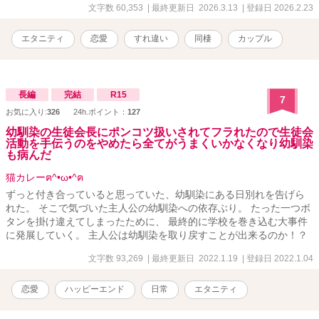
いるふたりの未来。 このまま時間に流されるだけの恋なのか、 それ
文字数 60,353
| 最終更新日 2026.3.13
| 登録日 2026.2.23
とも、家族へと歩き出せる恋なのか——。 彼の寝息を聞きながら、
彼女は初めて「涙が出そうな夜」を迎えていた。
エタニティ
恋愛
すれ違い
同棲
カップル
長編
完結
R15
7
お気に入り:
326
24h.ポイント：
127
幼馴染の生徒会長にポンコツ扱いされてフラれたので生徒会
活動を手伝うのをやめたら全てがうまくいかなくなり幼馴染
も病んだ
猫カレーฅ^•ω•^ฅ
ずっと付き合っていると思っていた、幼馴染にある日別れを告げら
れた。 そこで気づいた主人公の幼馴染への依存ぶり。 たった一つボ
タンを掛け違えてしまったために、 最終的に学校を巻き込む大事件
に発展していく。 主人公は幼馴染を取り戻すことが出来るのか！？
文字数 93,269
| 最終更新日 2022.1.19
| 登録日 2022.1.04
恋愛
ハッピーエンド
日常
エタニティ