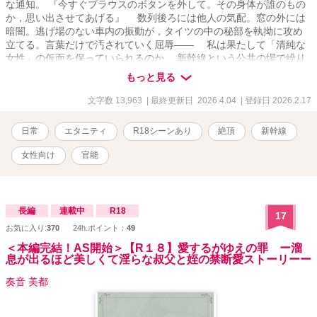
な通知。 『今すぐブラウスのボタンを外して。その身体が誰のもの
か，思い出させてあげる』 数列後ろには他人の気配。窓の外には
暗闇。逃げ場のない車内の振動が，タイツの中の秘部を執拗に攻め
立てる。言葉だけで汚されていく屈辱—— 私は果たして「清純な
女性」の仮面を保っていられるのか。 新幹線という公共の場で繰り
広げられる，静かなる絶頂の記録。
もっと見る
文字数 13,963
| 最終更新日 2026.4.04
| 登録日 2026.2.17
日常
エタニティ
R18シーンあり
絶頂
新幹線
女性向け
官能
長編
連載中
R18
17
お気に入り:
370
24h.ポイント：
49
＜本編完結！AS開始＞【R１８】愛するがゆえの罪 ー溜
息が出るほど美しくて淫らな叔父と姪の禁断愛ストーリーー
奏音 美都