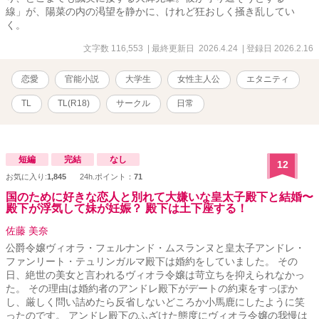
線」が、陽菜の内の渇望を静かに、けれど狂おしく掻き乱してい
く。
文字数 116,553
| 最終更新日 2026.4.24
| 登録日 2026.2.16
恋愛
官能小説
大学生
女性主人公
エタニティ
TL
TL(R18)
サークル
日常
短編
完結
なし
12
お気に入り:
1,845
24h.ポイント：
71
国のために好きな恋人と別れて大嫌いな皇太子殿下と結婚〜
殿下が浮気して妹が妊娠？ 殿下は土下座する！
佐藤 美奈
公爵令嬢ヴィオラ・フェルナンド・ムスランヌと皇太子アンドレ・
ファンリート・テュリンガルマ殿下は婚約をしていました。 その
日、絶世の美女と言われるヴィオラ令嬢は苛立ちを抑えられなかっ
た。 その理由は婚約者のアンドレ殿下がデートの約束をすっぽか
し、厳しく問い詰めたら反省しないどころか小馬鹿にしたように笑
ったのです。 アンドレ殿下のふざけた態度にヴィオラ令嬢の我慢は