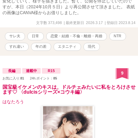
変化していく、様子を描きました。暫く、公開を停止していたので
すが、本日（2024年10月５日）より再公開させて頂きました。 表紙
の画像はCANVA様からお借りしました。
文字数 373,498
| 最終更新日 2026.3.17
| 登録日 2023.8.14
サレ夫
日常
恋愛・結婚・不倫・離婚・再婚
NTR
すれ違い
年の差
エタニティ
現代
長編
連載中
R15
9
お気に入り:
81
24h.ポイント：
85
国宝級イケメンのキスは、ドルチェみたいに私をとろけさせ
ます♡ 〈dulcisシリーズ×コウキ編〉
はなたろう