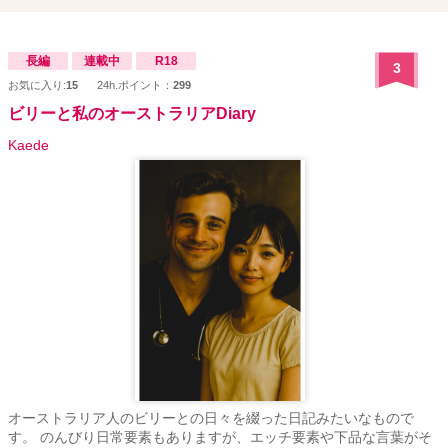
長編
連載中
R18
3
お気に入り:
15
24h.ポイント：
299
ビリーと私のオーストラリアDiary
Kaede
オーストラリア人のビリーとの日々を綴った日記みたいなもので
す。 のんびり日常要素もありますが、エッチ要素や下品な言葉がそ