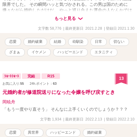
限界でした。 その瞬間ハッと気づかされる。この男は国のために
嫌々ながら婚約しただけだ。 やっと巡り合えた運命の人なんかでは
決してないと―― ヴィオラ令嬢はアンドレ殿下が不貞を働いている
もっと見る
のが分かり、婚約破棄をすると心に固く誓ったら直ぐに胸のつかえ
が取れる。 これから美しく気高いヴィオラ令嬢の逆襲が始まった。
文字数 58,776
| 最終更新日 2021.2.28
| 登録日 2021.1.30
恋愛
婚約破棄
結婚
幼馴染
日常
切ない
ざまぁ
イケメン
ハッピーエンド
エタニティ
ｼｮｰﾄｼｮｰﾄ
完結
R15
13
お気に入り:
55
24h.ポイント：
63
元婚約者が修道院送りになった令嬢を呼び戻すとき
岡暁舟
「もう一度やり直そう」 そんなに上手くいくのでしょうか？？？
文字数 1,934
| 最終更新日 2022.2.13
| 登録日 2022.2.10
恋愛
異世界
ハッピーエンド
婚約破棄