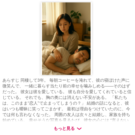
あらすじ 同棲して3年。 毎朝コーヒーを淹れて、彼の寝ぼけた声に
微笑んで、 一緒に暮らす当たり前の幸せを噛みしめる——そのはず
だった。 彼女は彼を愛している。 彼も自分を愛してくれていると信
じている。 それでも、胸の奥には消えない不安がある。 「私たち
は、このまま“恋人”で止まってしまうの？」 結婚の話になると、彼
はいつも曖昧に笑ってごまかす。 最初は理由をつけていたのに、今
では何も言わなくなった。 周囲の友人は次々と結婚し、家族を持ち
始めている。 幸せそうな写真を見るたび、彼女の心には “言えない
言葉”だけが増えていく。 愛している。 でも、それだけでは前に進
もっと見る
めない。 同棲という甘い日常の裏で、 少しずつ、確かにズレ始めて