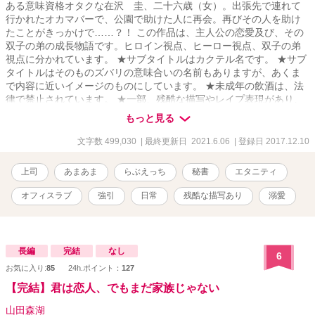
ある意味資格オタクな在沢 圭、二十六歳（女）。出張先で連れて
行かれたオカマバーで、公園で助けた人に再会。再びその人を助け
たことがきっかけで……？！ この作品は、主人公の恋愛及び、その
双子の弟の成長物語です。ヒロイン視点、ヒーロー視点、双子の弟
視点に分かれています。 ★サブタイトルはカクテル名です。 ★サブ
タイトルはそのものズバリの意味合いの名前もありますが、あくま
で内容に近いイメージのものにしています。 ★未成年の飲酒は、法
律で禁止されています。 ★一部、残酷な描写やレイプ表現があり、
サブタイの後ろに★印をつけています。苦手な方はご注意くださ
もっと見る
い。 ★この物語はフィクションです。実在の人物及び団体等とは一
切関係ありません。 ★ｉｆ作品 もしも、あの時◯◯だったら。そう
文字数 499,030
| 最終更新日 2021.6.06
| 登録日 2017.12.10
いう思いで書いた作品ですので、「相手が本編の二人じゃないと
嫌！」という方は、そのままバックでお願いします。 もちろん条件
上司
あまあま
らぶえっち
秘書
エタニティ
付きです。 ★条件１ 圭が泪と出会う前であること。 ★条件２ 出会
っていても、泪に恋愛感情がないこと。 などです。 一部近親相姦が
オフィスラブ
強引
日常
残酷な描写あり
溺愛
あります。苦手な方はご注意ください。
長編
完結
なし
6
お気に入り:
85
24h.ポイント：
127
【完結】君は恋人、でもまだ家族じゃない
山田森湖