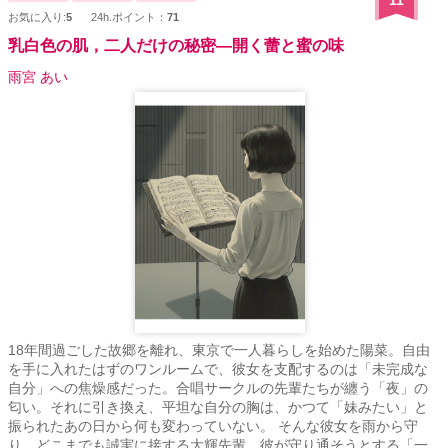
11
お気に入り:
5
24h.ポイント：
71
乳白色の肌，二人だけの秘密―開く蕾と蜜の味
雨宮 あい
18年間過ごした故郷を離れ、東京で一人暮らしを始めた陽菜。自由
を手に入れたはずのワンルームで、彼女を支配するのは「未完成な
自分」への焦燥感だった。合唱サークルの先輩たちが纏う「夜」の
匂い。それに引き換え、平坦な自分の胸は、かつて「妹みたい」と
振られたあの日から何も変わっていない。 そんな彼女を雨から守
り、どこまでも誠実に接する大輝先輩。彼が守り通そうとする「一