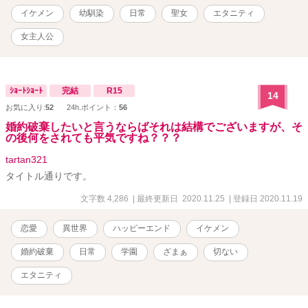
イケメン
幼馴染
日常
聖女
エタニティ
女主人公
ｼｮｰﾄｼｮｰﾄ
完結
R15
14
お気に入り:
52
24h.ポイント：
56
婚約破棄したいと言うならばそれは結構でございますが、そ
の後何をされても平気ですね？？？
tartan321
タイトル通りです。
文字数 4,286
| 最終更新日 2020.11.25
| 登録日 2020.11.19
恋愛
異世界
ハッピーエンド
イケメン
婚約破棄
日常
学園
ざまぁ
切ない
エタニティ