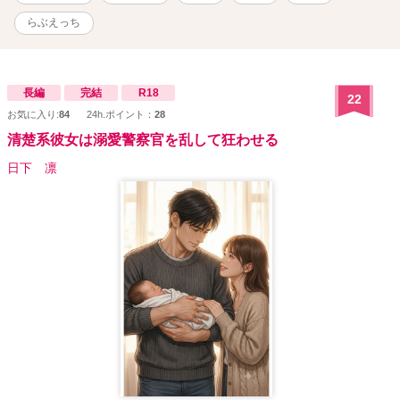
らぶえっち
長編
完結
R18
22
お気に入り:
84
24h.ポイント：
28
清楚系彼女は溺愛警察官を乱して狂わせる
日下 凛