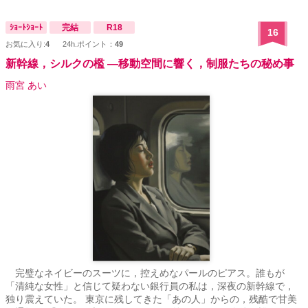
ｼｮｰﾄｼｮｰﾄ
完結
R18
16
お気に入り:
4
24h.ポイント：
49
新幹線，シルクの檻 ―移動空間に響く，制服たちの秘め事
雨宮 あい
完璧なネイビーのスーツに，控えめなパールのピアス。誰もが
「清純な女性」と信じて疑わない銀行員の私は，深夜の新幹線で，
独り震えていた。 東京に残してきた「あの人」からの，残酷で甘美