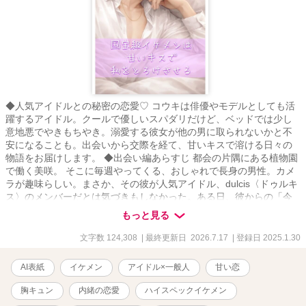
◆人気アイドルとの秘密の恋愛♡ コウキは俳優やモデルとしても活
躍するアイドル。クールで優しいスパダリだけど、ベッドでは少し
意地悪でやきもちやき。溺愛する彼女が他の男に取られないかと不
安になることも。出会いから交際を経て、甘いキスで溶ける日々の
物語をお届けします。 ◆出会い編あらすじ 都会の片隅にある植物園
で働く美咲。 そこに毎週やってくる、おしゃれで長身の男性。カメ
ラが趣味らしい。まさか、その彼が人気アイドル、dulcis〈ドゥルキ
ス〉のメンバーだとは気づきもしなかった。ある日、彼からの「今
夜会いたい」と突然のお誘い。 毎日同じだと思っていた日常、つい
もっと見る
に変わるときがきた。 【作者より】 ・章ごとに完結しているので、
長編ですがお好きな章から読んでいただいてOKです ・みなさまの心
文字数 124,308
| 最終更新日 2026.7.17
| 登録日 2025.1.30
にいる、推しを思いながら読んでください… ・dulcis〈ドゥルキス〉
は5人組アイドル。他のメンバーの物語も合わせてご覧ください
AI表紙
イケメン
アイドル×一般人
甘い恋
※2026年3月より改稿していきます。 一時的に非公開の章になるこ
とがあります。内容が大きく変わることはありませんがご了承くだ
胸キュン
内緒の恋愛
ハイスペックイケメン
さい。