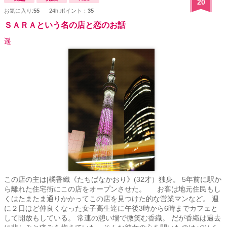
20
お気に入り:
55
24h.ポイント：
35
ＳＡＲＡという名の店と恋のお話
遥
この店の主は|橘香織《たちばなかおり》(32才）独身。 5年前に駅か
ら離れた住宅街にこの店をオープンさせた。 お客は地元住民もし
くはたまたま通りかかってこの店を見つけた的な営業マンなど。 週
に２日ほど仲良くなった女子高生達に午後3時から6時までカフェと
して開放もしている。 常連の憩い場で微笑む香織。 だが香織は過去