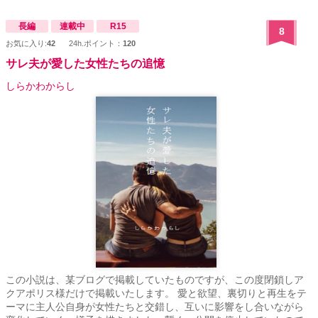
長編
連載中
R15
8
お気に入り:
42
24h.ポイント：
120
サレ夫が愛した女性たちの追憶
しらかわからし
この小説は、某ブログで掲載していたものですが、この度閉鎖しア
クアポリス様だけで掲載いたします。 愛と欲望、裏切りと再生をテ
ーマに主人公自身が女性たちと交錯し、互いに影響をし合いながら