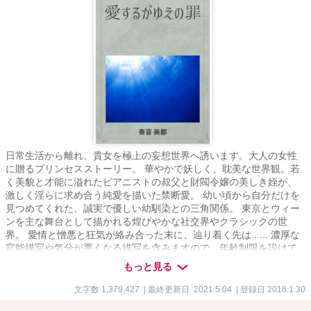
日常生活から離れ、貴女を極上の妄想世界へ誘います。大人の女性
に贈るプリンセスストーリー。 華やかで妖しく、耽美な世界観。若
く美貌と才能に溢れたピアニストの叔父と財閥令嬢の美しき姪が、
激しく淫らに求め合う純愛を描いた禁断愛。 幼い頃から自分だけを
見つめてくれた、誠実で優しい幼馴染との三角関係。 東京とウィー
ンを主な舞台として描かれる煌びやかな社交界やクラシックの世
界。 愛情と憎悪と狂気が絡み合った末に、辿り着く先は...... 濃厚な
官能描写や気分が悪くなる描写を含みますので、年齢制限を設けて
いますが、それ以外にも不快に思う方は読まないで下さい。 殆どの
もっと見る
メインキャラが美男美女という、現実には有り得ない世界観で描い
ておりますので、それを受け入れられない方にはお勧めいたしませ
文字数 1,379,427
| 最終更新日 2021.5.04
| 登録日 2018.1.30
ん。 ※この物語はフィクションです。実在の人物、団体、事件など