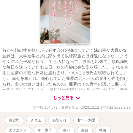
昔から姉の物を欲しがり必ず自分の物にしていく妹の事が大嫌いな
亜夢は、大学進学と共に家を出て以降家族とは疎遠になった。 よう
やく訪れた平穏な日々。 社会人になって、彼氏も出来て、順風満帆
な毎日を送っていたある日、妹の有紗は突如姿を現した。 それを合
図に亜夢の平穏な日常は崩れ去り、ついには彼氏を寝取られてしま
う。 幸せを奪われ、傷心していた亜夢の元へ一人の青年が声を掛け
られ、多少の迷いはあったものの、亜夢はその青年の誘いに乗って
一夜を共にしてしまう。 当初は一夜限りだと思っていたのに、自分
を見てくれる彼に惹かれてしまった亜夢は告白を受けてそのまま交
もっと見る
際に発展するのだけど…… 実は、この出来事は全て、ある人物によ
って仕組まれていた事だった――。 ※他サイトにも掲載
文字数 154,572
| 最終更新日 2023.12.12
| 登録日 2023.9.28
御曹司
ざまぁ
寝取られ
甘々・溺愛
エタニティ
年下男子
強引
束縛
執着