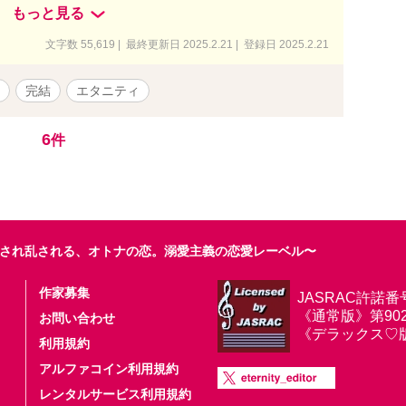
もっと見る
文字数 55,619 | 最終更新日 2025.2.21 | 登録日 2025.2.21
完結
エタニティ
6
件
され乱される、オトナの恋。溺愛主義の恋愛レーベル〜
作家募集
JASRAC許諾番
《通常版》第9025
お問い合わせ
《デラックス♡版》第
利用規約
アルファコイン利用規約
レンタルサービス利用規約