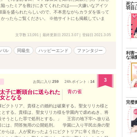
死亡
に陥ったミアを救けにきてくれたのは――大嫌いなアイツ
羽目
媚薬を盛られたらしいので、不本意ながらカラダを張って
かったらご覧ください。 ※他サイトにも掲載していま
文字数 13,091 | 最終更新日 2021.3.07 | 登録日 2021.3.05
バル
同級生
ハッピーエンド
ファンタジー
利害
な溺
3
お気に入り:
259
24h.ポイント：
14
太子に断頭台に送られた
青の雀
女となる
完璧
ビクトリア、貴様との婚約は破棄する。聖女リリカ様と
ととする。貴様は、聖女リリカ様を学園内で虐めぬき、将
殺そうとした罪で処刑とする。」 王宮の地下牢へ放り込
日には、問答無用の公開処刑。 学園に入り平民出身の聖
てからは、人が変わったようにビクトリアに辛く当たっ