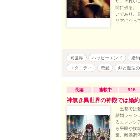
た。きれい
問に残る。
いであり、
リアになっ
力的な聖女
す。
異世界
ハッピーエンド
婚約
エタニティ
恋愛
剣と魔法の
長編
連載中
R15
神無き異世界の神殿では婚約
王都では若
結婚ラッシ
るエレンシ
ら平民や奴
棄、離婚調