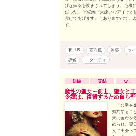
げな媚薬を飲まされてしまう。危機
だった。 ※続編『大嫌いなアイツが
救けてあげます』もありますので、よ
す。
異世界
西洋風
媚薬
ライ
恋愛
エタニティ
短編
完結
なし
魔性の聖女～前世、聖女と王
令嬢は、復讐するため自ら聖
「公爵令嬢
婚約するこ
来の国母を
められ、翌
女に出会っ