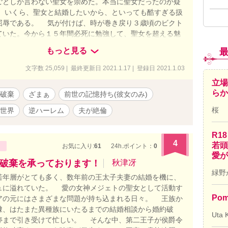
ごとしか言わない聖女を崇めた。本当に聖女だったのか疑
 いくら、聖女と結婚したいから、といっても酷すぎる扱
屈辱である。 気が付けば、時が巻き戻り３歳頃のビクト
ていた。今から１５年間必死に勉強して、聖女を超える魅
になって、仕返ししてやる……というお話にする予定で
もっと見る
文字数 25,059 | 最終更新日 2021.1.17 | 登録日 2021.1.03
立場
ら
破棄
ざまぁ
前世の記憶持ち(彼女のみ)
桜
世界
逆ハーレム
夫が絶倫
R1
4
若頭
お気に入り:
61
24h.ポイント：
0
愛が
破棄を承っております！
秋津冴
緑野
年層がとても多く、数年前の王太子夫妻の結婚を機に、
ュに溢れていた。 愛の女神メジェトの聖女として活動す
Pom
アの元にはさまざまな問題が持ち込まれる日々。 王族か
隷、はたまた異種族にいたるまでの結婚相談から婚約破
Uta 
停まで引き受けて忙しい。 そんな中、第二王子が侯爵令