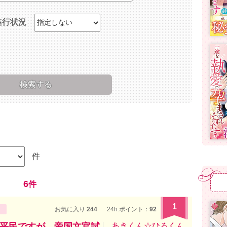
進行状況
件
6
件
1
お気に入り:
244
24h.ポイント：
92
平民ですが、帝国文官試
あきくん☆ひろくん