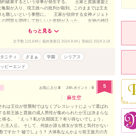
婚約破棄するという珍事が発生する。 王家と貴族連盟と
な亀裂が入り、現王政への批判が殺到、このままでは王太
承も難しいという事態に。 王家が信仰する女神メジェト
この問題を調停して欲しいと依頼が入った。 女神の神託
第二王子の婚約破棄も正当化できると王家は考えたのだ。
もっと見る
レンシアは知っていた。 この世界にもはや信仰すべき
ジェトは存在していないことを。 聖女は「神託」という
文字数 115,648 | 最終更新日 2024.9.04 | 登録日 2024.3.18
用いずに、第二王子カップルの離縁を成立させる任務を負
。 だが、婚約破棄の裏には王太子妃と第二王子の秘密の
タニティ
ざまぁ
学園
シリアス
ていて――。 他の投稿サイトにも掲載しています。
ッピーエンド
5
お気に入り:
8
24h.ポイント：
0
麻生空
それは王位が世襲制ではなくブレスレットによって選ばれ
する前王族と貴族の成人男性が集められたが王は決まらな
と移る。 「えっ？私が次期国王？有り得ないでしょう」
た主人公。 そして、何故か誰も彼女が女性と気付かない
複数ですか？ 嘘でしょう？ 大体私なんかより前王族方の方