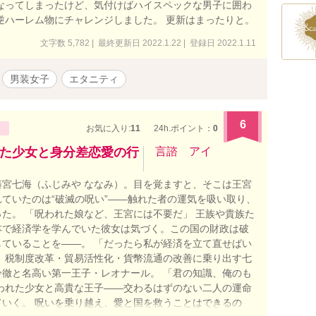
なってしまったけど、気付けばハイスペックな男子に囲わ
逆ハーレム物にチャレンジしました。 更新はまったりと。
文字数 5,782 | 最終更新日 2022.1.22 | 登録日 2022.1.11
男装女子
エタニティ
6
お気に入り:
11
24h.ポイント：
0
た少女と身分差恋愛の行
言諮 アイ
宮七海（ふじみや ななみ）。目を覚ますと、そこは王宮
ていたのは“破滅の呪い”――触れた者の運気を吸い取り、
た。 「呪われた娘など、王宮には不要だ」 王族や貴族た
本で経済学を学んでいた彼女は気づく。この国の財政は破
ていることを――。 「だったら私が経済を立て直せばい
、税制度改革・貿易活性化・貨幣流通の改善に乗り出す七
徹と名高い第一王子・レオナール。 「君の知識、俺のも
われた少女と高貴な王子――交わるはずのない二人の運命
いく。 呪いを乗り越え、愛と国を救うことはできるの