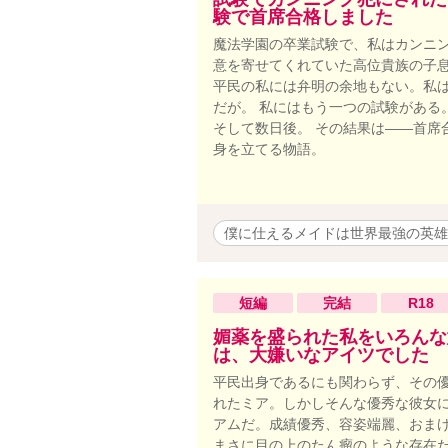
験で首席合格しました
魔法学園の卒業試験で、私はカンニン
意を寄せてくれていた高位貴族の子
平民の私には弁明の余地もない。私は
だが。 私にはもう一つの試験がある
そして数日後。 その結果は――首席
身を立てる物語。
僕に仕えるメイドは世界最強の英雄
短編
完結
R18
媚薬を盛られた私をいろんな
は、大嫌いなアイツでした
平民出身であるにも関わらず、その
れたミア。しかしそんな優秀な彼女
アムだ。成績優秀、容姿端麗、おま
まさに目の上のたん瘤のような存在だ