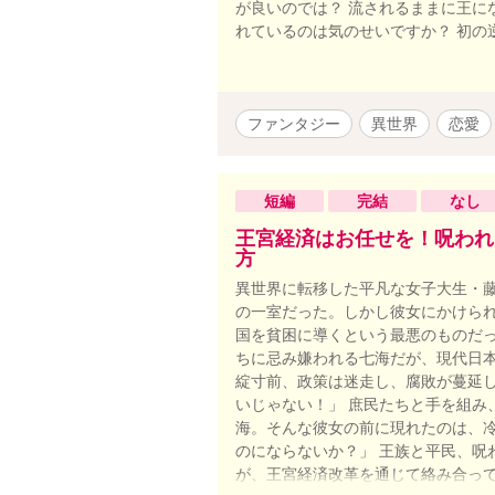
が良いのでは？ 流されるままに王に
れているのは気のせいですか？ 初の
ファンタジー
異世界
恋愛
短編
完結
なし
王宮経済はお任せを！呪われ
方
異世界に転移した平凡な女子大生・藤
の一室だった。しかし彼女にかけられ
国を貧困に導くという最悪のものだっ
ちに忌み嫌われる七海だが、現代日
綻寸前、政策は迷走し、腐敗が蔓延し
いじゃない！」 庶民たちと手を組み
海。そんな彼女の前に現れたのは、冷
のにならないか？」 王族と平民、呪
が、王宮経済改革を通じて絡み合って