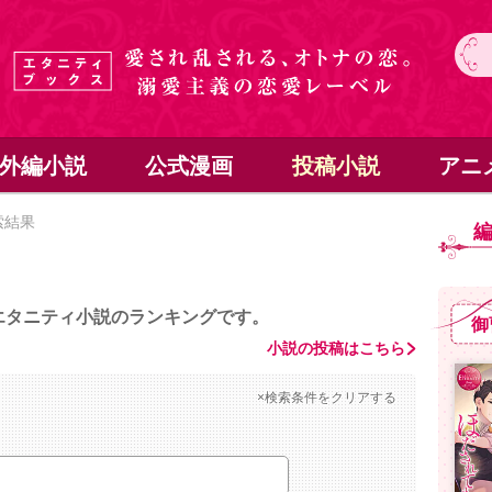
外編小説
公式漫画
投稿小説
アニ
索結果
エタニティ小説のランキングです。
御
小説の投稿はこちら
×検索条件をクリアする