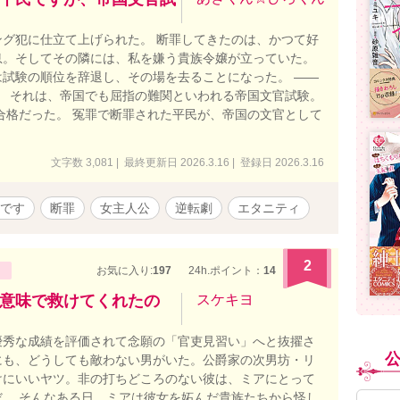
グ犯に仕立て上げられた。 断罪してきたのは、かつて好
息。そしてその隣には、私を嫌う貴族令嬢が立っていた。
試験の順位を辞退し、その場を去ることになった。 ――
。 それは、帝国でも屈指の難関といわれる帝国文官試験。
合格だった。 冤罪で断罪された平民が、帝国の文官として
文字数 3,081 | 最終更新日 2026.3.16 | 登録日 2026.3.16
です
断罪
女主人公
逆転劇
エタニティ
2
お気に入り:
197
24h.ポイント：
14
意味で救けてくれたの
スケキヨ
優秀な成績を評価されて念願の「官吏見習い」へと抜擢さ
にも、どうしても敵わない男がいた。公爵家の次男坊・リ
けにいいヤツ。非の打ちどころのない彼は、ミアにとって
。 そんなある日、ミアは彼女を妬んだ貴族たちから怪し