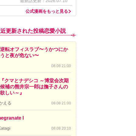
最新話更新：2026.07.10
公式漫画をもっと見る
最近更新された投稿恋愛小説
逆転オフィスラブ〜うかつにか
かうと夜が危ない〜
08.08 21:00
8『クマとナデシコ ～博堂会次期
候補の熊井宗一郎は撫子さんの
欲しい～』
かえる
08.08 21:00
egranate I
Katagi
08.08 20:10