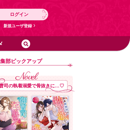
ログイン
新規ユーザ登録
メ
編集部ピックアップ
曹司の執着溺愛で骨抜きに…♡