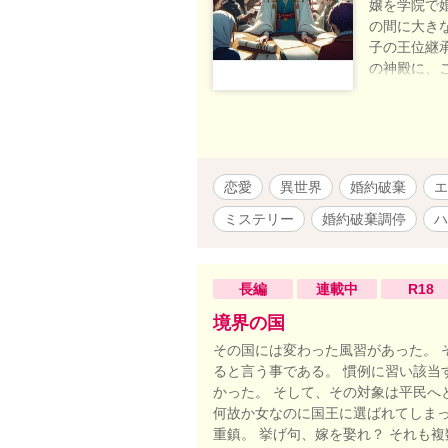
嬢を学院で
の間に大き
子の王位継
の神殿に、
があれば、
しかし、エ
主、女神メ
最終兵器を
ってしまう
恋愛
異世界
婚約破棄
エ
愛が隠され
ミステリー
婚約破棄調停
ハ
長編
連載中
R18
境界の国
その国には変わった風習があった。 
ると言う事である。 慣例に習い該当
かった。 そして、その対象は平民へ
何故か女なのに国王に選ばれてしまっ
重鎮。 挙げ句、嫁を娶れ？ それも