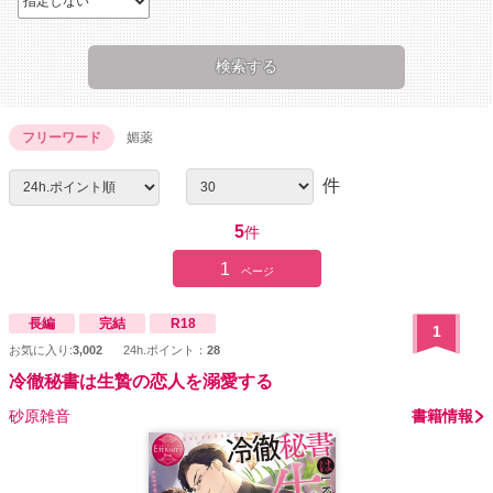
フリーワード
媚薬
件
5
件
1
ページ
長編
完結
R18
1
お気に入り:
3,002
24h.ポイント：
28
冷徹秘書は生贄の恋人を溺愛する
砂原雑音
書籍情報