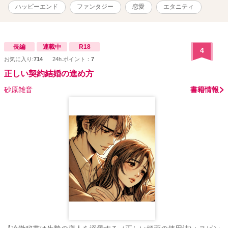
ハッピーエンド
ファンタジー
恋愛
エタニティ
長編
連載中
R18
4
お気に入り:
714
24h.ポイント：
7
正しい契約結婚の進め方
砂原雑音
書籍情報