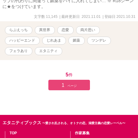
ップの代わりに間違って媚薬をパイに入れてしまい… ※ R18シーン
に★をつけています。
文字数 11,145
| 最終更新日 2021.11.01
| 登録日 2021.10.31
らぶえっち
異世界
恋愛
両片思い
ハッピーエンド
じれあま
媚薬
ツンデレ
フェラあり
エタニティ
5
件
1
ページ
エタニティブックス
〜愛され乱される、オトナの恋。溺愛主義の恋愛レーベル〜
TOP
作家募集