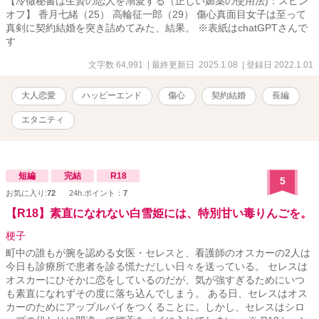
【冷徹秘書は生贄の恋人を溺愛する（正しい媚薬の使用法)：スピン
オフ】 香月七緒（25） 高輪征一郎（29） 傷心真面目女子は至って
真剣に契約結婚を突き詰めてみた、結果。 ※表紙はchatGPTさんで
す
文字数 64,991
| 最終更新日 2025.1.08
| 登録日 2022.1.01
大人恋愛
ハッピーエンド
傷心
契約結婚
長編
エタニティ
短編
完結
R18
5
お気に入り:
72
24h.ポイント：
7
【R18】素直になれない白雪姫には、特別甘い毒りんごを。
梗子
町中の誰もが腕を認める女医・セレスと、看護師のオスカーの2人は
今日も診療所で患者を診る慌ただしい日々を送っている。 セレスは
オスカーにひそかに恋をしているのだが、気が強すぎるためにいつ
も素直になれずその度に落ち込んでしまう。 ある日、セレスはオス
カーのためにアップルパイをつくることに。しかし、セレスはシロ