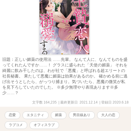
旧題：正しい媚薬の使用法 ……先輩。 なんて人に、なんてものを盛
ってくれたんですか……！ グラスに盛られた「天使の媚薬」 それを
綺麗に飲み干したのは、わが社で「悪魔」と呼ばれる超エリートの
社長秘書。 果たして悪魔に媚薬は効果があるのか。 確かめる前に逃
げ出そうとしたら、がっつり捕まり。気づいたら、悪魔の微笑が私
を見下ろしていたのでした。 ※多少無理やり表現あります※多
少……？
文字数 164,235
| 最終更新日 2021.12.14
| 登録日 2020.6.18
恋愛
エタニティ
媚薬
男目線あり
大人の恋
ラブコメ
オフィスラブ