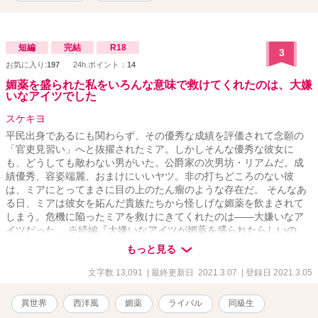
短編
完結
R18
3
お気に入り:
197
24h.ポイント：
14
媚薬を盛られた私をいろんな意味で救けてくれたのは、大嫌
いなアイツでした
スケキヨ
平民出身であるにも関わらず、その優秀な成績を評価されて念願の
「官吏見習い」へと抜擢されたミア。しかしそんな優秀な彼女に
も、どうしても敵わない男がいた。公爵家の次男坊・リアムだ。成
績優秀、容姿端麗、おまけにいいヤツ。非の打ちどころのない彼
は、ミアにとってまさに目の上のたん瘤のような存在だ。 そんなあ
る日、ミアは彼女を妬んだ貴族たちから怪しげな媚薬を飲まされて
しまう。危機に陥ったミアを救けにきてくれたのは――大嫌いなア
イツだった。 ※続編『大嫌いなアイツが媚薬を盛られたらしいの
で、不本意ながらカラダを張って救けてあげます』もありますの
もっと見る
で、よかったらご覧ください。 ※他サイトにも掲載しています。
文字数 13,091
| 最終更新日 2021.3.07
| 登録日 2021.3.05
異世界
西洋風
媚薬
ライバル
同級生