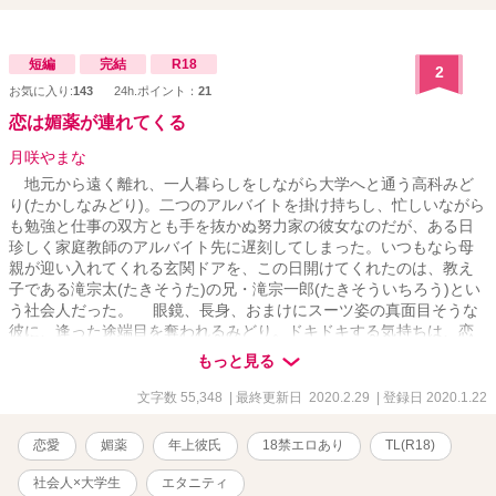
短編
完結
R18
2
お気に入り:
143
24h.ポイント：
21
恋は媚薬が連れてくる
月咲やまな
地元から遠く離れ、一人暮らしをしながら大学へと通う高科みど
り(たかしなみどり)。二つのアルバイトを掛け持ちし、忙しいながら
も勉強と仕事の双方とも手を抜かぬ努力家の彼女なのだが、ある日
珍しく家庭教師のアルバイト先に遅刻してしまった。いつもなら母
親が迎い入れてくれる玄関ドアを、この日開けてくれたのは、教え
子である滝宗太(たきそうた)の兄・滝宗一郎(たきそういちろう)とい
う社会人だった。 眼鏡、長身、おまけにスーツ姿の真面目そうな
彼に、逢った途端目を奪われるみどり。ドキドキする気持ちは、恋
なのか、それとも彼の暗躍が原因か—— ○一目惚れ・軽い三角関
もっと見る
係・媚薬とが絡んだ、社会人×大学生のTL小説です。 【R18】作品
ですのでご注意下さい。 【関連していなくもない作品】 『伝えぬ
文字数 55,348
| 最終更新日 2020.2.29
| 登録日 2020.1.22
想い』に登場してきた方々が少し登場します。 【第13回恋愛小説大
賞 エントリー作品】
恋愛
媚薬
年上彼氏
18禁エロあり
TL(R18)
社会人×大学生
エタニティ