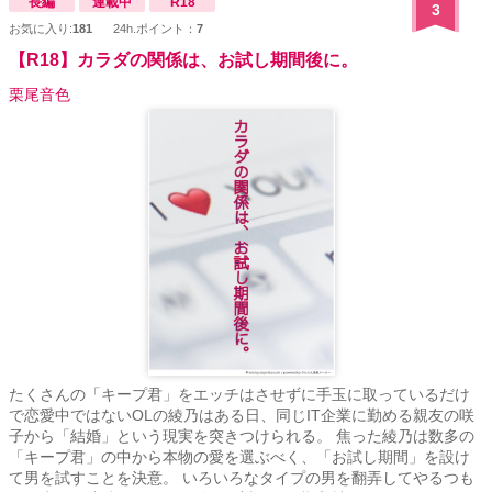
長編
連載中
R18
3
お気に入り:
181
24h.ポイント：
7
【R18】カラダの関係は、お試し期間後に。
栗尾音色
たくさんの「キープ君」をエッチはさせずに手玉に取っているだけ
で恋愛中ではないOLの綾乃はある日、同じIT企業に勤める親友の咲
子から「結婚」という現実を突きつけられる。 焦った綾乃は数多の
「キープ君」の中から本物の愛を選ぶべく、「お試し期間」を設け
て男を試すことを決意。 いろいろなタイプの男を翻弄してやるつも