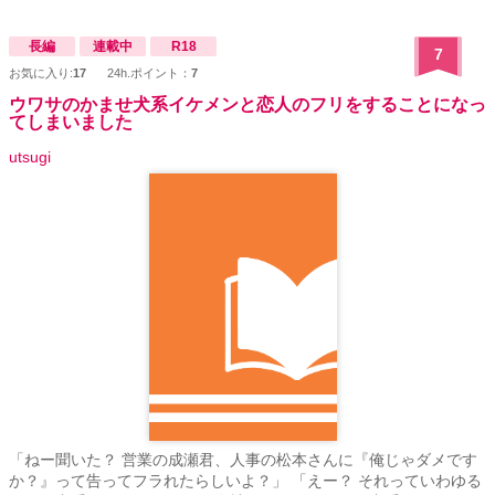
長編
連載中
R18
7
お気に入り:
17
24h.ポイント：
7
ウワサのかませ犬系イケメンと恋人のフリをすることになっ
てしまいました
utsugi
「ねー聞いた？ 営業の成瀬君、人事の松本さんに『俺じゃダメです
か？』って告ってフラれたらしいよ？」 「えー？ それっていわゆる