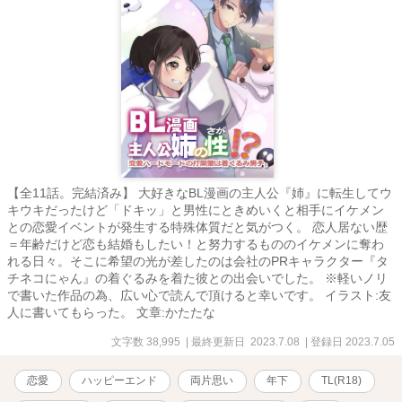
【全11話。完結済み】 大好きなBL漫画の主人公『姉』に転生してウ
キウキだったけど「ドキッ」と男性にときめいくと相手にイケメン
との恋愛イベントが発生する特殊体質だと気がつく。 恋人居ない歴
＝年齢だけど恋も結婚もしたい！と努力するもののイケメンに奪わ
れる日々。そこに希望の光が差したのは会社のPRキャラクター『タ
チネコにゃん』の着ぐるみを着た彼との出会いでした。 ※軽いノリ
で書いた作品の為、広い心で読んで頂けると幸いです。 イラスト:友
人に書いてもらった。 文章:かたたな
文字数 38,995
| 最終更新日 2023.7.08
| 登録日 2023.7.05
恋愛
ハッピーエンド
両片思い
年下
TL(R18)