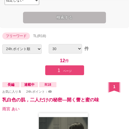
フリーワード
TL(R18)
件
12
件
1
ページ
長編
連載中
R18
1
お気に入り:
5
24h.ポイント：
49
乳白色の肌，二人だけの秘密―開く蕾と蜜の味
雨宮 あい