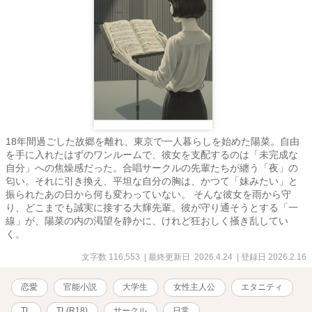
18年間過ごした故郷を離れ、東京で一人暮らしを始めた陽菜。自由
を手に入れたはずのワンルームで、彼女を支配するのは「未完成な
自分」への焦燥感だった。合唱サークルの先輩たちが纏う「夜」の
匂い。それに引き換え、平坦な自分の胸は、かつて「妹みたい」と
振られたあの日から何も変わっていない。 そんな彼女を雨から守
り、どこまでも誠実に接する大輝先輩。彼が守り通そうとする「一
線」が、陽菜の内の渇望を静かに、けれど狂おしく掻き乱してい
く。
文字数 116,553
| 最終更新日 2026.4.24
| 登録日 2026.2.16
恋愛
官能小説
大学生
女性主人公
エタニティ
TL
TL(R18)
サークル
日常