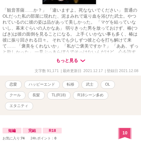
「観音菩薩……か？」 「違いますよ。死なないでください」 普通の
OLだった私の部屋に現れた、泥まみれで返り血を浴びた武士。やつ
れているのに彼の姿は品があって美しかった。 「マゲを結っていな
いし、幕末ぐらいの人かなあ」 弱りきった男を放っておけず、椿(つ
ばき)は彼の面倒を見ることになる。 上手くいかない事も多く、椿は
彼に振り回される日々。 それでも少しずつ彼と心を打ち解けて来
て…… 「褒美をくれないか」 「私がご褒美ですか？」 「ああ、ずっ
と欲しかった」 一見ぶっきらぼうでそっけないんだけど、心を許す
と実は……な彼です。 ☟Twitter https://twitter.com/Kuzyoichi
もっと見る
文字数 91,171
| 最終更新日 2021.12.17
| 登録日 2021.12.08
恋愛
ハッピーエンド
転移
武士
OL
クール
長髪
TL(R18)
R18シーン多め
エタニティ
短編
完結
R18
10
お気に入り:
74
24h.ポイント：
0