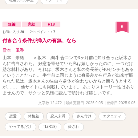
社会人×大学生
エタニティ
短編
完結
R18
6
お気に入り:
29
24h.ポイント：
7
付き合う条件が挿入の有無、なら
雪本 風香
山本 奈緒 × 坂木 絢斗 合コンで3ヶ月前に知り合った坂木さ
んに告白された。 好意を寄せていた私は嬉しかったのに、一つだけ
懸念材料があり。 それは、坂木さんと私の身長差が40センチもある
ということだった。 半年前に同じように身長差から行為が出来ず振
られた私は、坂木さんの告白を身体が合わないからと断ろうとする
が……。 他サイトにも掲載しています。 あまりストーリー性はあり
ませんので、サクッと気軽に読んで頂ければ嬉しいです。
文字数 12,472
| 最終更新日 2025.9.05
| 登録日 2025.9.05
恋愛
体格差
恋人未満
さん付け
エタニティ
やってるだけ
TL(R18)
愛され