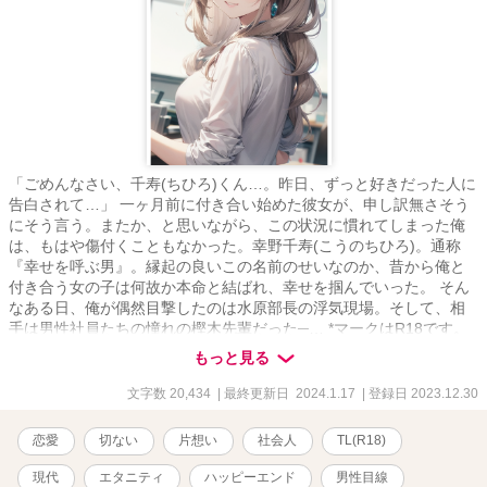
「ごめんなさい、千寿(ちひろ)くん…。昨日、ずっと好きだった人に
告白されて…」 一ヶ月前に付き合い始めた彼女が、申し訳無さそう
にそう言う。またか、と思いながら、この状況に慣れてしまった俺
は、もはや傷付くこともなかった。幸野千寿(こうのちひろ)。通称
『幸せを呼ぶ男』。縁起の良いこの名前のせいなのか、昔から俺と
付き合う女の子は何故か本命と結ばれ、幸せを掴んでいった。 そん
なある日、俺が偶然目撃したのは水原部長の浮気現場。そして、相
手は男性社員たちの憧れの樫木先輩だった─… *マークはR18です。
表紙にAIを利用しています。
もっと見る
文字数 20,434
| 最終更新日 2024.1.17
| 登録日 2023.12.30
恋愛
切ない
片想い
社会人
TL(R18)
現代
エタニティ
ハッピーエンド
男性目線