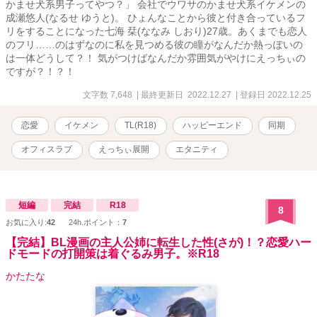
かませ犬系男子ってやつ？」 会社でウワサのかませ犬系イケメンの
成瀬悠人(なるせ ゆうと)。 ひょんなことから彼と付き合っているフ
リをすることになった七海 栞(ななみ しおり)27歳。あくまでも恋人
のフリ……のはずなのに私を見つめる彼の瞳がなんだか熱っぽいの
は一体どうして？！ 気がつけばなんだか雰囲気がやけにえっちぃの
ですが？！？！
文字数 7,648
| 最終更新日 2022.12.27
| 登録日 2022.12.25
恋愛
イケメン
TL(R18)
ハッピーエンド
同期
オフィスラブ
えっちぃ展開
エタニティ
短編
完結
R18
8
お気に入り:
42
24h.ポイント：
7
【完結】BL漫画の主人公姉に転生した性(さが)！？恋愛ハー
ドモードの打開策は着ぐるみ男子。※R18
かたたな