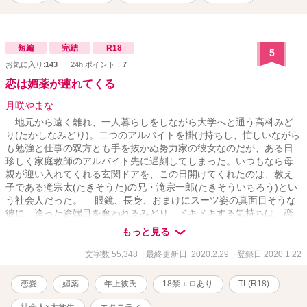
短編
完結
R18
5
お気に入り:
143
24h.ポイント：
7
恋は媚薬が連れてくる
月咲やまな
地元から遠く離れ、一人暮らしをしながら大学へと通う高科みど
り(たかしなみどり)。二つのアルバイトを掛け持ちし、忙しいながら
も勉強と仕事の双方とも手を抜かぬ努力家の彼女なのだが、ある日
珍しく家庭教師のアルバイト先に遅刻してしまった。いつもなら母
親が迎い入れてくれる玄関ドアを、この日開けてくれたのは、教え
子である滝宗太(たきそうた)の兄・滝宗一郎(たきそういちろう)とい
う社会人だった。 眼鏡、長身、おまけにスーツ姿の真面目そうな
彼に、逢った途端目を奪われるみどり。ドキドキする気持ちは、恋
なのか、それとも彼の暗躍が原因か—— ○一目惚れ・軽い三角関
もっと見る
係・媚薬とが絡んだ、社会人×大学生のTL小説です。 【R18】作品
ですのでご注意下さい。 【関連していなくもない作品】 『伝えぬ
文字数 55,348
| 最終更新日 2020.2.29
| 登録日 2020.1.22
想い』に登場してきた方々が少し登場します。 【第13回恋愛小説大
賞 エントリー作品】
恋愛
媚薬
年上彼氏
18禁エロあり
TL(R18)