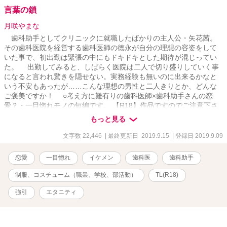
言葉の鎖
月咲やまな
歯科助手としてクリニックに就職したばかりの主人公・矢花茜。
その歯科医院を経営する歯科医師の徳永が自分の理想の容姿をして
いた事で、初出勤は緊張の中にもドキドキとした期待が混じってい
た。 出勤してみると、しばらく医院は二人で切り盛りしていく事
になると言われ驚きを隠せない。実務経験も無いのに出来るかなと
いう不安もあったが……こんな理想の男性と二人きりとか、どんな
ご褒美ですか！ ○考え方に難有りの歯科医師×歯科助手さんの恋
愛？・一目惚れモノの短編です。 【R18】作品ですのでご注意下さ
い。 【関連作品】 完結済作品の短編集『童話に対して思うこと…
もっと見る
作品ミックス・一話完結・徳永×茜の場合』
文字数 22,446
| 最終更新日 2019.9.15
| 登録日 2019.9.09
恋愛
一目惚れ
イケメン
歯科医
歯科助手
制服、コスチューム（職業、学校、部活動）
TL(R18)
強引
エタニティ