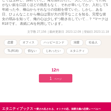
しては玉砕し、諦めていた。俺も惚れかけた一人だったが、その気
がない奴を口説くほどの熱意もなく、それが幸いしてか、入社して5
年経った今、檜山からそれなりの信頼を得ていた。しかし、ある
日、ひょんなことから檜山は雷が大の苦手なことを知る。完璧な彼
女の弱みを知って、俺の心は少しずつ動き出していて…？ *マークは
R18です。 表紙にAIを利用しています。
文字数 27,156
| 最終更新日 2023.12.09
| 登録日 2023.11.18
恋愛
オフィス
ハッピーエンド
溺愛
社会人
TL(R18)
切ない
じれったい
エタニティ
12
件
1
ページ
エタニティブックス
〜愛され乱される、オトナの恋。溺愛主義の恋愛レーベル〜