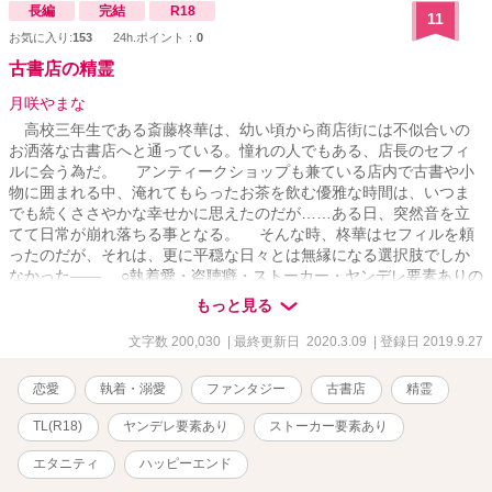
長編
完結
R18
11
お気に入り:
153
24h.ポイント：
0
古書店の精霊
月咲やまな
高校三年生である斎藤柊華は、幼い頃から商店街には不似合いの
お洒落な古書店へと通っている。憧れの人でもある、店長のセフィ
ルに会う為だ。 アンティークショップも兼ている店内で古書や小
物に囲まれる中、淹れてもらったお茶を飲む優雅な時間は、いつま
でも続くささやかな幸せかに思えたのだが……ある日、突然音を立
てて日常が崩れ落ちる事となる。 そんな時、柊華はセフィルを頼
ったのだが、それは、更に平穏な日々とは無縁になる選択肢でしか
なかった—— ○執着愛・盗聴癖・ストーカー・ヤンデレ要素ありの
困った精霊と、女子高生のお話です。 【R18】作品ですのでご注意
もっと見る
下さい。 【関連作品】 『インバーション・カース 〜異世界へ飛
ばされた僕が獣人彼氏に堕ちるまでの話〜』 【第13回恋愛小説大
文字数 200,030
| 最終更新日 2020.3.09
| 登録日 2019.9.27
賞 エントリー作品】
恋愛
執着・溺愛
ファンタジー
古書店
精霊
TL(R18)
ヤンデレ要素あり
ストーカー要素あり
エタニティ
ハッピーエンド