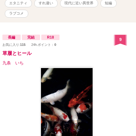
エタニティ
すれ違い
現代に近い異世界
短編
ラブコメ
長編
完結
R18
9
お気に入り:
115
24h.ポイント：
0
草履とヒール
九条 いち