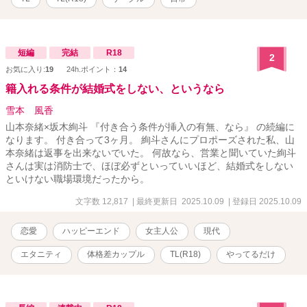
短編
完結
R18
2
お気に入り:
19
24h.ポイント：
14
籍入れる条件が結婚式をしない、というなら
雪本 風香
山本奈緒×坂木絢斗 『付き合う条件が挿入の有無、なら』 の続編に
なります。 付き合って3ヶ月。 絢斗さんにプロポーズされた私、山
本奈緒は返事を出来ないでいた。 何故なら、営業と聞いていた絢斗
さんは実は消防士で、ほぼ必ずといっていいほど、結婚式をしない
といけない職場環境だったから。
文字数 12,817
| 最終更新日 2025.10.09
| 登録日 2025.10.09
恋愛
ハッピーエンド
女主人公
現代
エタニティ
体格差カップル
TL(R18)
やってるだけ