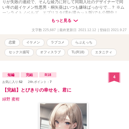
りが失敗の連続で、そんな綾乃に対して同期入社のデザイナーで同
い年の超イケメン性悪男・桐矢葵はいつも嫌味ばっかりで…？ ※ム
ーンライトノベルズ、エブリスタ(濡れ場カット版)でも公開中！
※R-18指定 性描写が含まれる話数には、「※♡」をつけています。
もっと見る
主人公の恋人は、誰もが目を奪われるようなイケメン。 意地悪だが
口がうまく、主人公以外の女性に対してはまったく嫌味のない爽や
文字数 225,687
| 最終更新日 2021.12.12
| 登録日 2021.9.27
かさを売りにしている超モテ男。 ＨではドSまではいかないS寄りで
すが、たまに攻められると受けに徹して喘ぎます。…が、最終的に
恋愛
イケメン
ラブコメ
らぶえっち
はやはり倍返しという展開がオチ。 テクニシャンで言葉責めを多用
して女を翻弄するタイプ。 苦痛系や、暴力的な描写は一切ありませ
セックス描写
オフィスラブ
TL(R18)
エタニティ
ん。 あくまで『甘い攻め』だと思って、暖かい目で見てもらえると
ありがたいです。 基本的にセリフが多めなので、喘ぎや言葉攻めが
好きな方は楽しめるかもしれません♡ また、言葉攻めありきのクン
ニシーン多めですので、お好きな方はご自由にご堪能ください。
短編
完結
R18
4
（笑） ※比喩的な文章はあまり使いません。 よって、あからさまな
お気に入り:
52
24h.ポイント：
7
性器の名称なども描写していますので、そういったものが苦手な方
は閲覧をお控え下さい。
【完結】とびきりの幸せを、君に
緑野 蜜柑