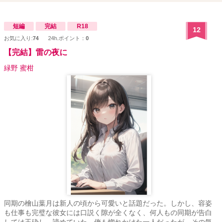
短編
完結
R18
12
お気に入り:
74
24h.ポイント：
0
【完結】雷の夜に
緑野 蜜柑
同期の檜山葉月は新人の頃から可愛いと話題だった。しかし、容姿
も仕事も完璧な彼女には口説く隙が全くなく、何人もの同期が告白