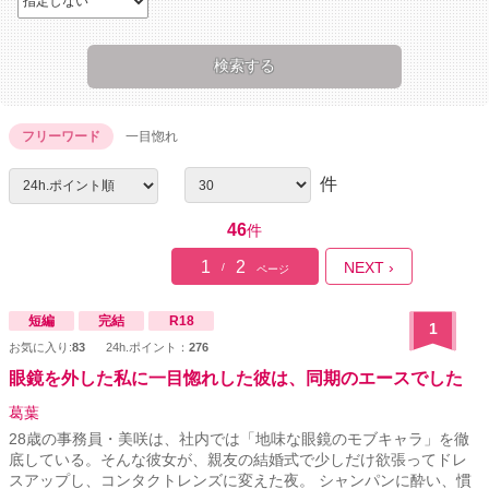
フリーワード
一目惚れ
件
46
件
1
2
NEXT ›
/
ページ
短編
完結
R18
1
お気に入り:
83
24h.ポイント：
276
眼鏡を外した私に一目惚れした彼は、同期のエースでした
葛葉
28歳の事務員・美咲は、社内では「地味な眼鏡のモブキャラ」を徹
底している。そんな彼女が、親友の結婚式で少しだけ欲張ってドレ
スアップし、コンタクトレンズに変えた夜。 シャンパンに酔い、慣