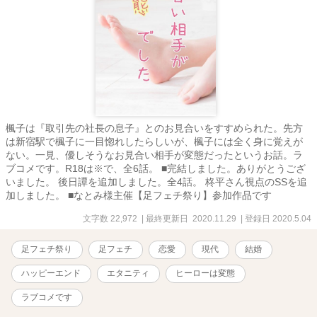
楓子は『取引先の社長の息子』とのお見合いをすすめられた。先方
は新宿駅で楓子に一目惚れしたらしいが、楓子には全く身に覚えが
ない。一見、優しそうなお見合い相手が変態だったというお話。ラ
ブコメです。R18は※で、全6話。 ■完結しました。ありがとうござ
いました。 後日譚を追加しました。全4話。 柊平さん視点のSSを追
加しました。 ■なとみ様主催【足フェチ祭り】参加作品です
文字数 22,972
| 最終更新日 2020.11.29
| 登録日 2020.5.04
足フェチ祭り
足フェチ
恋愛
現代
結婚
ハッピーエンド
エタニティ
ヒーローは変態
ラブコメです