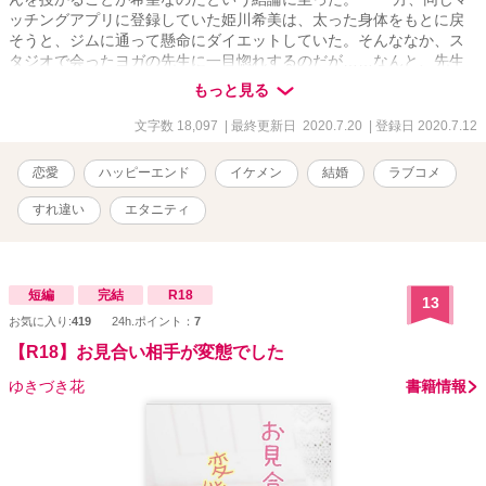
ッチングアプリに登録していた姫川希美は、太った身体をもとに戻
そうと、ジムに通って懸命にダイエットしていた。そんななか、ス
タジオで会ったヨガの先生に一目惚れするのだが……なんと、先生
とはマッチングアプリのなかでつながっていた！ この物語は、
もっと見る
仮想現実で知り合った男と女の、絶望から始まるラブストーリーで
ある。
文字数 18,097
| 最終更新日 2020.7.20
| 登録日 2020.7.12
恋愛
ハッピーエンド
イケメン
結婚
ラブコメ
すれ違い
エタニティ
短編
完結
R18
13
お気に入り:
419
24h.ポイント：
7
【R18】お見合い相手が変態でした
ゆきづき花
書籍情報