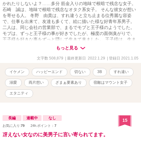
かれたりしないよ？……多分 筋金入りの地味で根暗で残念な女子。
石崎 誠は、地味で根暗で残念なオタク系女子。 そんな彼女が想い
を寄せる人。 冬野 由貴は、すれ違うと立ち止まる位秀麗な容姿
で、仕事も出来て、友達も多くて、絵に描いた様な好青年系男子。
二人は、同じ会社の営業部で、まるでモブと王子様のようでした。
モブは、ずっと王子様の事が好きでしたが、極度の面倒臭がりで、
王子様を好きな事をずっと隠して生きて来ました。 王子様は、生ま
れて初めて好きになった女性がモブでしたが、自分から女性に告白
もっと見る
した事のない彼は、モブに好きと言う以外何も出来ずにいました。
そんな二人は、同じ会社に3年勤めていたのですが、ある日、王子様
文字数 508,879
| 最終更新日 2022.1.29
| 登録日 2021.1.05
は会社を辞めてしまいモブと王子様は会社と言う唯一の接点を失っ
てしまいました。 もう、二度と会うことがないなら、いっそのこと
イケメン
ハッピーエンド
切ない
3B
すれ違い
『無かった事にしてしまえば良い』。 モブは、潔く王子様の事をあ
きらめて、一生地味で根暗で残念な一生を送りました。 モブは、み
溺愛
両片想い
ざまぁ要素あり
宿敵はマウント女子
んなの前でそう語りました。 「これは、これでめでたしめでたしだ
よ」 満面の笑みで、一縷の迷いもなく、それはそれは、晴れやかな
エタニティ
表情でした。 「ばっかじゃないの。姉ちゃん」 モブは、妹に叱られ
ました。 妹は、王子様がモブの事が好きだとわかっていたからで
す。 そして、我が姉だけに、彼女の考える事が手に取る様に分かる
のです。 モブが王子様と面倒臭さを天秤にかけて、面号臭さが勝っ
長編
連載中
なし
15
たんだと思い、ドン引きでした。 「えっ、石崎さん。正気ですか？
お気に入り:
79
24h.ポイント：
7
なんで告白しないんですか？」 モブは、新人教育をした後輩女性社
冴えない女なのに美男子に言い寄られてます。
員に突っ込まれました。 後輩は、王子様がモブに会いたくて、毎日