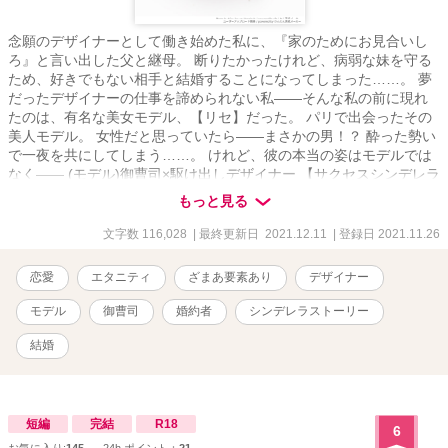
念願のデザイナーとして働き始めた私に、『家のためにお見合いし
ろ』と言い出した父と継母。 断りたかったけれど、病弱な妹を守る
ため、好きでもない相手と結婚することになってしまった……。 夢
だったデザイナーの仕事を諦められない私――そんな私の前に現れ
たのは、有名な美女モデル、【リセ】だった。 パリで出会ったその
美人モデル。 女性だと思っていたら――まさかの男！？ 酔った勢い
で一夜を共にしてしまう……。 けれど、彼の本当の姿はモデルでは
なく―― (モデル)御曹司×駆け出しデザイナー 【サクセスシンデレラ
ストーリー！】 清中琉永（きよなかるな）新人デザイナー 麻王理世
もっと見る
（あさおりせ）麻王グループ御曹司(モデル） 初出2021.11.26 改稿
2023.10
文字数 116,028
| 最終更新日 2021.12.11
| 登録日 2021.11.26
恋愛
エタニティ
ざまあ要素あり
デザイナー
モデル
御曹司
婚約者
シンデレラストーリー
結婚
短編
完結
R18
6