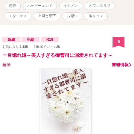
恋愛
ハッピーエンド
イケメン
オフィスラブ
エタニティ
上司と部下
片思い
胸キュン
短編
完結
R18
5
お気に入り:
1,185
24h.ポイント：
28
一目惚れ婚～美人すぎる御曹司に溺愛されてます～
椿蛍
書籍情報