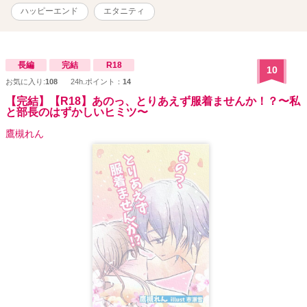
ハッピーエンド
エタニティ
長編
完結
R18
10
お気に入り:
108
24h.ポイント：
14
【完結】【R18】あのっ、とりあえず服着ませんか！？〜私
と部長のはずかしいヒミツ〜
鷹槻れん