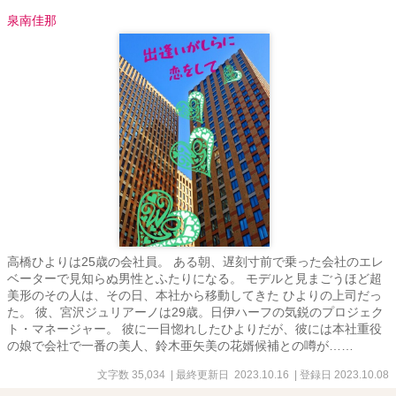
泉南佳那
高橋ひよりは25歳の会社員。 ある朝、遅刻寸前で乗った会社のエレ
ベーターで見知らぬ男性とふたりになる。 モデルと見まごうほど超
美形のその人は、その日、本社から移動してきた ひよりの上司だっ
た。 彼、宮沢ジュリアーノは29歳。日伊ハーフの気鋭のプロジェク
ト・マネージャー。 彼に一目惚れしたひよりだが、彼には本社重役
の娘で会社で一番の美人、鈴木亜矢美の花婿候補との噂が……
文字数 35,034
| 最終更新日 2023.10.16
| 登録日 2023.10.08