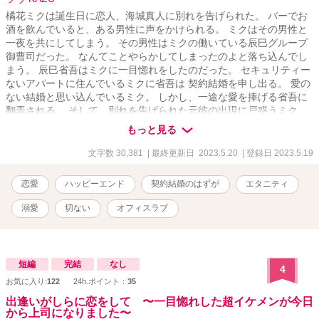
橘花ミクは誕生日に恋人、海城真人に別れを告げられた。 バーでお
酒を飲んでいると、ある男性に声をかけられる。 ミクはその男性と
一夜を共にしてしまう。 その男性はミクの働いている辰巳グループ
御曹司だった。 なんてことやらかしてしまったのよと落ち込んでし
まう。 辰巳省吾はミクに一目惚れをしたのだった。 セキュリティー
ないアパートに住んでいるミクに省吾は 契約結婚を申し出る。 愛の
ない結婚と思い込んでいるミク。 しかし、一途な愛を捧げる省吾に
翻弄される。 そして、別れを告げられた元彼の出現に戸惑うミク。
省吾とミクはすれ違う気持ちを乗り越えていけるのだろうか。
もっと見る
文字数 30,381
| 最終更新日 2023.5.20
| 登録日 2023.5.19
恋愛
ハッピーエンド
契約結婚のはずが
エタニティ
溺愛
切ない
オフィスラブ
短編
完結
なし
4
お気に入り:
122
24h.ポイント：
35
出逢いがしらに恋をして 〜一目惚れした超イケメンが今日
から上司になりました〜