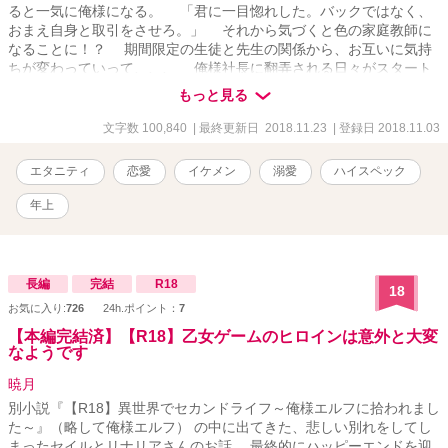
ると一気に俺様になる。 「君に一目惚れした。バックではなく、
おまえ自身と取引をさせろ。」 それから気づくと色の家庭教師に
なることに！？ 期間限定の生徒と先生の関係から、お互いに気持
ちが変わっていって、、、 俺様社長に翻弄される日々がスタート
した。
もっと見る
文字数 100,840
| 最終更新日 2018.11.23
| 登録日 2018.11.03
エタニティ
恋愛
イケメン
溺愛
ハイスペック
年上
長編
完結
R18
18
お気に入り:
726
24h.ポイント：
7
【本編完結済】【R18】乙女ゲームのヒロインは意外と大変
なようです
暁月
別小説『【R18】異世界でセカンドライフ～俺様エルフに拾われまし
た～』（略して俺様エルフ） の中に出てきた、悲しい別れをしてし
まったセイルとリナリアさんのお話。 最終的にハッピーエンドを迎