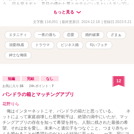
う。 目を覚ますと、見目の優れた男とホテルにいるというテンプレ
展開が待ち受けていたばかりか、紳士だとばかり思っていた男から
もっと見る
の予期せぬ変態発言により思いもよらない事態に……！ 数ヶ月後、
心機一転転職した穂乃香は、どういうわけか社長の第二秘書に抜擢
文字数 118,051
| 最終更新日 2024.12.18
| 登録日 2023.5.21
される。 驚きを隠せない穂乃香の前に社長として現れたのは、なん
と一夜を共にした、あの変態男だった。 しかも、穂乃香の醸し出す
エタニティ
一夜の過ち
恋愛
婚約破棄
ざまぁ
香りに一目惚れならぬ〝一嗅ぎ惚れ〟をしたという社長から、いき
なりプロポーズされて、〝業務の一環としてのビジネス婚〟に仕方
溺愛/執着
トラウマ
ビジネス婚
匂いフェチ
なく応じたはずが……､驚くほどの誠実さと優しさで頑なだった心を
蕩かされ、甘い美声と香りに惑わされ、時折みせるギャップと強引
紳士な俺様
さで熱く激しく翻弄されてーー 嗅覚に優れた紳士な俺様社長と男性
不信な生真面目秘書の遺伝子レベルで惹かれ合う極上のラブロマン
ス！ .。.:*・゜＋.。.:*・゜＋.。.:*・゜＋.。.:*・゜ ＊竹野内奏（タケ
ノウチカナタ）３２歳・働きたい企業ランキングトップを独占する
短編
完結
なし
12
大手総合電機メーカー「竹野内グループ」の社長・海外帰りの超絶
お気に入り:
15
24h.ポイント：
7
ハイスペックなイケメン御曹司・優れた嗅覚の持ち主 ＊葛城穂乃香
パンドラの箱とマッチングアプリ
（カツラギホノカ）２７歳・男性不信の生真面目秘書・過去のトラ
ウマから地味な装いを徹底している .。.:*・゜＋.。.:*・゜
花野りら
＋.。.:*・゜＋.。.:*・゜ ※この作品はフィクションです。実在の人
俺はインターネットこそ、パンドラの箱だと思っている。 ネ
物・団体とは一切関係ありません .｡.:*･ﾟ＋.｡.:*･ﾟ＋.｡.:*･ﾟ＋.｡.:*･ﾟ ✧
ットによって家庭崩壊した星野航平は、絶望の渦中にいたが、マッ
エブリスタ様にて初公開23.1.9✧
チングアプリの存在を知って希望を持ち、人類に残された最後の希
望、それは女を愛し、未来へと遺伝子をつなぐこと。つまり赤ちゃ
んを授かることが希望なのだという結論に至った。 一方、同じマ