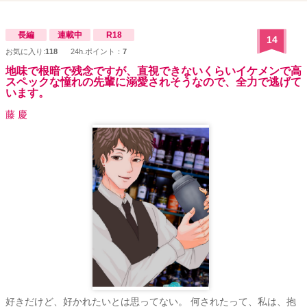
長編
連載中
R18
14
お気に入り:
118
24h.ポイント：
7
地味で根暗で残念ですが、直視できないくらいイケメンで高
スペックな憧れの先輩に溺愛されそうなので、全力で逃げて
います。
藤 慶
好きだけど、好かれたいとは思ってない。 何されたって、私は、抱