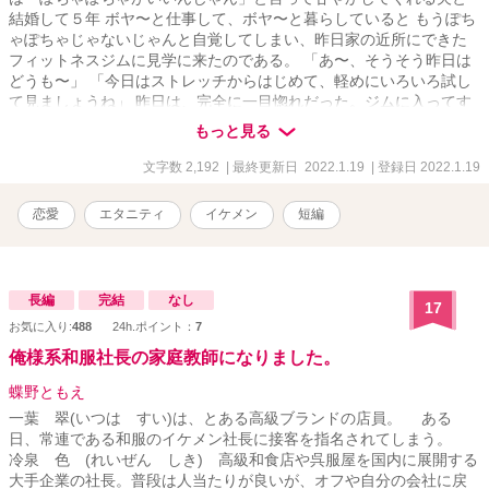
結婚して５年 ボヤ〜と仕事して、ボヤ〜と暮らしていると もうぽち
ゃぽちゃじゃないじゃんと自覚してしまい、昨日家の近所にできた
フィットネスジムに見学に来たのである。 「あ〜、そうそう昨日は
どうも〜」 「今日はストレッチからはじめて、軽めにいろいろ試し
て見ましょうね」 昨日は、完全に一目惚れだった。ジムに入ってす
ぐの受付でにこにこと出迎えてくれた彼は、少し年下で、色白で細
もっと見る
身だけど胸板から腕まわりが明らかにがっちりしていてアスリート
ですと体がアピールしていた。 正直なところ彼と話した記憶はほと
文字数 2,192
| 最終更新日 2022.1.19
| 登録日 2022.1.19
んどないけど、彼の胸板を見つめながら入会手続き＆個人レッスン
の申込書を書いた記憶はうっすらある。 「じゃあ、はじめましょ
恋愛
エタニティ
イケメン
短編
う」 「はい、よろしくお願いします」 しかし、今日のインストラク
ターさんは入会手続きをしてくれた彼の隣にいた人。 いや、よく見
ると顔立ちはとても整っているし笑顔も爽やかなんだけど…… なん
というか、この笑顔には下心があるような気がする。 このジムに入
長編
完結
なし
17
会した目的はもちろんダイエットのためだけれど、あわよくば彼と
お気に入り:
488
24h.ポイント：
7
イチャイチャトレーニング？！なんて思っていたのだ。 でも、私み
たいな女を相手にしないよねぇ……。 そんなことを考えているうち
俺様系和服社長の家庭教師になりました。
に、あっという間に1時間が経過していた。 「はい、では今日はこの
くらいにしておきますか」 「ありがとうございました！」 「あの、
蝶野ともえ
明日も個人レッスンを受けに来てもいいですか？」 「はい、もちろ
一葉 翠(いつは すい)は、とある高級ブランドの店員。 ある
んですよ」 「じゃあ、明日もよろしくお願いします！」 「こちらこ
日、常連である和服のイケメン社長に接客を指名されてしまう。
そ」 あの昨日隣にいた彼はトレーナーさんですか？彼にお願いでき
冷泉 色 (れいぜん しき) 高級和食店や呉服屋を国内に展開する
ますか？とは聞けなかった。
大手企業の社長。普段は人当たりが良いが、オフや自分の会社に戻