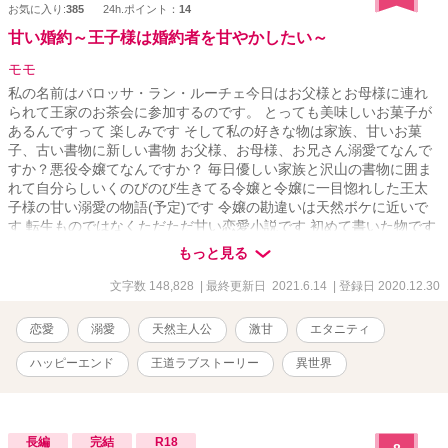
お気に入り:
385
24h.ポイント：
14
甘い婚約～王子様は婚約者を甘やかしたい～
モモ
私の名前はバロッサ・ラン・ルーチェ今日はお父様とお母様に連れ
られて王家のお茶会に参加するのです。 とっても美味しいお菓子が
あるんですって 楽しみです そして私の好きな物は家族、甘いお菓
子、古い書物に新しい書物 お父様、お母様、お兄さん溺愛てなんで
すか？悪役令嬢てなんですか？ 毎日優しい家族と沢山の書物に囲ま
れて自分らしいくのびのび生きてる令嬢と令嬢に一目惚れした王太
子様の甘い溺愛の物語(予定)です 令嬢の勘違いは天然ボケに近いで
す 転生ものではなくただただ甘い恋愛小説です 初めて書いた物です
最後までお付き合いして頂けたら幸いです。 完結をいたしました。
もっと見る
文字数 148,828
| 最終更新日 2021.6.14
| 登録日 2020.12.30
恋愛
溺愛
天然主人公
激甘
エタニティ
ハッピーエンド
王道ラブストーリー
異世界
長編
完結
R18