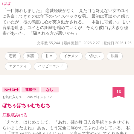
彼女のデスクに通っていうと思っていたからです。 この人、変り者
ぽぽ
だと思っていたけど、誰かハリセン持ってきて！！と、息をのみま
「一目惚れしました」 恋愛経験がなく、見た目も冴えない女のユイ
した 「ふ～ん。じゃぁ、次は僕との事をちゃんとしてくれます
に告白してきたのは年下のハイスペックな男。 最初は冗談かと感じ
か？ 酔っ払って僕に何したと思ってるんですか。あいつ、あきら
ていたが、彼の態度に心が突き動かされる。 「本当に可愛い」 甘い
めるんなら、責任取って僕と付き合って貰いますからね」 モブは、
言葉を吐き、ユイとの距離を縮めていくが、そんな彼には大きな秘
唯一仲の良い、男性後輩社員と人には言えない秘密の過去がありま
密があった。 「騙される方が悪いから」
した。 彼はモブが王子様を好きな事を唯一知る人間でした。 一目惚
れで好きになったモブに初対面で、王子様が好きな事を告白され、
文字数 55,244
| 最終更新日 2026.2.27
| 登録日 2026.1.25
モブが王子様を好きな事を知りました。 告白とは、好きな相手にす
るもので、自分を好きな別な相手にするものではない。 彼は、その
恋愛
溺愛
甘々
イケメン
切ない
執着
時そう思っても、口には出せませんでした。 この物語は、変わり者
のモブが、王子様から全力で逃げる。強制シンデレラストーリー全
エタニティ
ハッピーエンド
力回避系ラブストーリーです。
ｼｮｰﾄｼｮｰﾄ
連載中
なし
16
お気に入り:
1
24h.ポイント：
7
ぽちゃぽちゃむちむち
底根蔵みはる
「え〜と、はじめまして」 「あれ、確か昨日入会手続きをさせても
らいましたよね」 あぁ、もう完全に浮かれてふわふわしている。 私
は「ぽちゃぽちゃがいいんじゃん」と言って甘やかしてくれる夫と