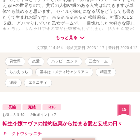
えるIFの世界なので、共通の人物や縁のある人物は出てきますが単
体でも読めると思います。 セイルが幸せになる話をどうしても書き
たくて生まれお話です← ※※※※※※※※ 松崎莉奈。社畜のOL２
５歳。 どハマりしていた乙女ゲームで、一目惚れした大好きな隠し
キャラルートをクリアする直前に寝落ちしてしまい、起きたら家が
火事ですでに逃げ場がない状態だった。 大好きな彼とのエンディン
もっと見る
グを迎えられなかったことだけが心残りだった莉奈は、ふと目が覚
めると直前までプレイしていた乙女ゲームのヒロインに転生してい
文字数 114,464
| 最終更新日 2023.1.17
| 登録日 2020.4.12
た。 幼少期の記憶があり生活を続けるのに困らなかった莉奈は、エ
ンディングを迎えられなかった隠しキャラ攻略ルートを今度こそ目
異世界
恋愛
ハッピーエンド
乙女ゲーム
指そうと一途に頑張りますが、なんかいろいろゲームと違う？！ ゲ
ームになかった設定やキャラの登場で、自分が知っている物語から
らぶえっち
基本はコメディ時々シリアス
精霊王
どんどんかけ離れていくのに、本編通りに進むこともあったりなか
ったり・・・。 これで本当に大好きなあの人とハッピーエンドを迎
溺愛
エタニティ
えられるのか？！ ・・・と思ってたらとあるお仕事中にまさかの初
体験？？ 前向きで一直線で体当たりなヒロインが、周りに翻弄され
ながらも楽しく一生懸命ツッコみながら頑張りるお話です。
【2021/03/25追記】 ・ムーンライトノベルズで掲載するにあたり、
長編
完結
R18
19
大筋は変更してませんが文章を加筆修正しています。 ・本編は完結
お気に入り:
60
24h.ポイント：
7
していますが、番外編やアフターストーリーを不定期に更新予定。 -
転生令嬢エヴァの婚約破棄から始まる愛と妄想の日々
------------------------------------- ※後半になりますが、R-18要素のある
話には「*」がついています。 ご注意ください。
キョクトウシラニチ