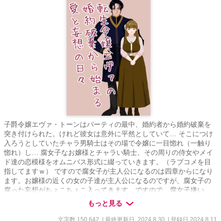
子爵令嬢エヴァ・トーンはパーティの最中、婚約者から婚約破棄を
突き付けられた。けれど彼女は意外に平然としていて… そこにつけ
入ろうとしていたチャラ男騎士はその場で令嬢に一目惚れ（一触り
惚れ）し… 腐女子なお嬢様とチャラい騎士、その周りの侍女やメイ
ド達の恋模様をオムニバス形式に綴っていきます。（ラブコメを目
指してますｗ） ですので腐女子が主人公になるのは四章からになり
ます。お嬢様の近くの女の子達が主人公になるのですが、腐女子の
腐った妄想がちょこちょこ入ってきます。ですので、腐女子嫌い、
BL嫌いの方はご遠慮下さい。 舞台はどこかの小説の中、ナーロッパ
もっと見る
な異世界に転生した腐女子と周りの人々のエロロマンスですｗ 一章
は侍女のラウラ 二章はメイドのアナ 三章は悪役令嬢ナンシー 四章は
文字数 150,642
| 最終更新日 2024.8.30
| 登録日 2024.8.11