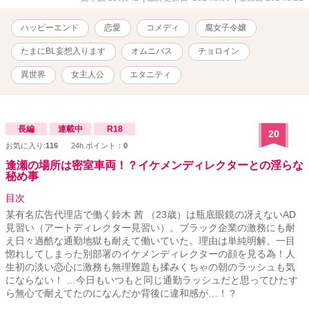
白豚転生令嬢エヴァ BL妄想・ヤンデレ・執着系・無表情・ドS・チ
ャラ男・腐女子の要素があります。基本的に女子はチョロインで
ハッピーエンド
恋愛
コメディ
腐女子令嬢
す。男子はややこしいのばかりです。 コメディにしたいのですが、
腐女子要素でもうコメディかな…とｗ こちらはムーンライトノベル
たまにBL妄想入ります
オムニバス
チョロイン
様にて連載してました過去作です。
異世界
女主人公
エタニティ
長編
連載中
R18
20
お気に入り:
116
24h.ポイント：
0
逢瀬の場所は密室車両！？イケメンディレクターとの淫らな
秘め事
目次
某有名広告代理店で働く鈴木 茜 （23歳）は瓶底眼鏡の冴えないAD
見習い（アートディレクター見習い）。ブラック企業の激務にも耐
え日々過酷な通勤地獄も耐えて働いていた。理由は単純明解。一目
惚れしてしまった別部署のイケメンディレクターの顔を見る為！人
生初の淡い恋心に激務も無理難題も揉みくちゃの朝のラッシュも気
にならない！ …今日もいつもと同じ通勤ラッシュだと思ってひたす
ら無心で耐えてたのになんだか背後に違和感が…！？