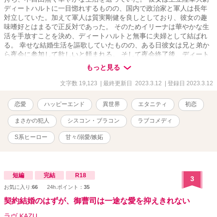
ディートハルトに一目惚れするものの、国内で政治家と軍人は長年
対立していた。加えて軍人は質実剛健を良しとしており、彼女の趣
味嗜好とはまるで正反対であった。 そのためイリーナは華やかな生
活を手放すことを決め、ディートハルトと無事に夫婦として結ばれ
る。 幸せな結婚生活を謳歌していたものの、ある日彼女は兄と弟か
ら夜会に参加して欲しいと頼まれる。 そして夜会終了後、ディート
ハルトに華美な装いをしているところを見られてしまって……？
もっと見る
文字数 19,123
| 最終更新日 2023.3.12
| 登録日 2023.3.12
恋愛
ハッピーエンド
異世界
エタニティ
初恋
まさかの犯人
シスコン・ブラコン
ラブコメディ
S系ヒーロー
甘々/溺愛/嫉妬
短編
完結
R18
3
お気に入り:
66
24h.ポイント：
35
契約結婚のはずが、御曹司は一途な愛を抑えきれない
ラヴ KAZU