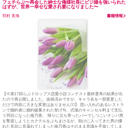
フェチらぶ〜再会した紳士な俺様社長にビジ婚を強いられた
はずが、世界一幸せな愛され妻になりました〜
羽村 美海
書籍情報
【※第17回らぶドロップス恋愛小説コンテスト最終選考の結果が出
たので再公開しました。改稿済みですが、キャラ名を一部変更した
だけで内容に大きな変更はありません🙇‍♀️】 思い入れのあるレストラ
ンで婚約者に婚約破棄された挙げ句、式場のキャンセル料まで支払
う羽目になった穂乃香。 帰りに立ち寄ったバーでしつこいナンパ男
を撃退しようとカクテルをぶちまけるが、助けに入ってきた男の優
れた見目に見蕩れてしまった穂乃香はそのまま意識を手放してしま