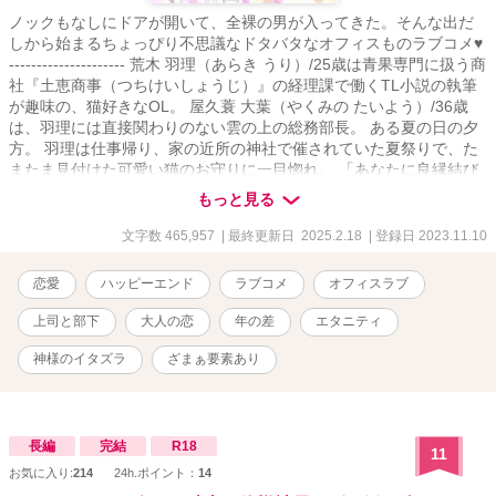
ノックもなしにドアが開いて、全裸の男が入ってきた。そんな出だ
しから始まるちょっぴり不思議なドタバタなオフィスものラブコメ♥
--------------------- 荒木 羽理（あらき うり）/25歳は青果専門に扱う商
社『土恵商事（つちけいしょうじ）』の経理課で働くTL小説の執筆
が趣味の、猫好きなOL。 屋久蓑 大葉（やくみの たいよう）/36歳
は、羽理には直接関わりのない雲の上の総務部長。 ある夏の日の夕
方。 羽理は仕事帰り、家の近所の神社で催されていた夏祭りで、た
またま見付けた可愛い猫のお守りに一目惚れ。 「あなたに良縁結び
ますニャ！」と書かれたパッケージを見て、軽い気持ちで「お願い
もっと見る
しますニャ！」と願掛けしたのだけれど――。 ※ちょっぴり不思議
な現代モノオフィスラブ！？ ※BL的な雰囲気がちらほら。 ※レーテ
文字数 465,957
| 最終更新日 2025.2.18
| 登録日 2023.11.10
ィングはお守り程度です。（本編はR15程度ですが、短編にR18があ
るため、設定はそちらにしてあります） （執筆期間：2022/06/25〜
恋愛
ハッピーエンド
ラブコメ
オフィスラブ
2025/01/27） --------------------- ○表紙絵は市瀬雪ちゃん
（https://x.com/yukiyukisnow7?
上司と部下
大人の恋
年の差
エタニティ
s=21&t=QMTHZgxLmWb6bE3RZSSmJA）に依頼しました♥（作品
シェア以外での無断転載など固くお断りします） ○公開後に加筆修正
神様のイタズラ
ざまぁ要素あり
する場合がございます。 ○素人が趣味で書いている無料小説です。ヒ
ーローとヒロインにはそれなりに思い入れがあります。どうか優し
い気持ちで見守ってやって下さい♥ ---------------------
長編
完結
R18
11
お気に入り:
214
24h.ポイント：
14