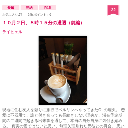
長編
完結
R15
22
お気に入り:
74
24h.ポイント：
0
１０月２日、８時１５分の遭遇（前編）
ライヒェル
現地に住む友人を頼りに旅行でベルリンへやってきたOLの理央。 恋
愛に不器用で、誰と付き合っても長続きしない理央が、滞在予定期
間の二週間で起きる出来事を通して、本当の自分自身に気付き始め
る。 真実の愛ではないと思い、無理矢理別れた元彼との再会。 思い