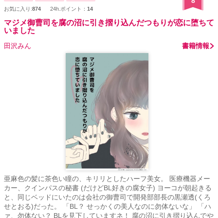
8
お気に入り:
874
24h.ポイント：
14
マジメ御曹司を腐の沼に引き摺り込んだつもりが恋に堕ちて
いました
田沢みん
書籍情報
亜麻色の髪に茶色い瞳の、キリリとしたハーフ美女。 医療機器メー
カー、クインパスの秘書 (だけどBL好きの腐女子) ヨーコが朝起きる
と、同じベッドにいたのは会社の御曹司で開発部部長の黒瀬透(くろ
せとおる)だった。 「BL？ せっかくの美人なのに勿体ないな」 「ハ
ァ、勿体ない？ BLを見下していますネ！ 腐の沼に引き摺り込んでや