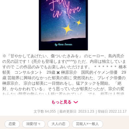
※『甘やかしてあげたい、傷ついたきみを』 のヒーロー、島内亮介
の兄の話です！ (亮介も登場します(*^^*)) ただ、内容は独立していま
すので この作品のみでもお楽しみいただけます。 ＊＊＊＊＊＊ 橋本
郁美 コンサルタント 29歳 ✖️ 榊原宗介 国民的イケメン俳優 29
歳 芸能界に興味のなかった郁美の前に 突然現れた、ブレイク俳優の
榊原宗介。 宗介は郁美に一目惚れをし、猛アタックを開始。 「絶
対、からかわれている」 そう思っていたが郁美だったが、宗介の変
わらない態度や飾らない人柄に惹かれていく。 でも、相手は人気絶
頂の芸能人。 そう思って、二の足を踏む郁美だったけれど…… ＊＊
もっと見る
＊＊＊＊ 大人な、 でもピュアなふたりの恋の行方、 どうぞお楽しみ
ください(*^o^*)
文字数 64,055
| 最終更新日 2023.1.23
| 登録日 2022.11.17
恋愛
溺愛/甘々
大人の恋
芸能人×一般人