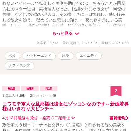
れないハイヒールで転倒した美咲を助けたのは、あろうことか同期
入社のスター社員・高橋理人だった。眼鏡を外した彼女が「同僚の
美咲」だと気づかない理人は、その美しさに一目惚れし、熱い眼差
しで彼女を誘う。 秘めていた恋心に負け、一夜の夢を共にする美
咲。しかし、朝の光が差し込む時、現実が彼女を襲う。「正体がバ
レて幻滅されるのが怖い」――。彼女は理人が眠る傍らに数枚の万
もっと見る
札と「忘れてください」というメモを残し、再び地味な眼鏡をかけ
て逃げ出すようにホテルを後にする。 しかし彼女は知らなかった。
文字数 18,546
| 最終更新日 2026.5.05
| 登録日 2026.4.30
理人が残されたメモを見つめ、不敵な笑みを浮かべていたことを。
**「……逃がさないよ、美咲」** 月曜日のオフィスから始まる、甘く
恋愛
ハッピーエンド
溺愛
エタニティ
危険な追走劇。 ※最終話まで予約投稿済みです。
オフィスラブ
短編
完結
R18
2
お気に入り:
298
24h.ポイント：
49
コワモテ軍人な旦那様は彼女にゾッコンなのです～新婚若奥
様はいきなり大ピンチ～
4月13日離縁を覚悟～発売♡二階堂まや
書籍情報
政治家の令嬢イリーナは社交界の《白薔薇》と称される程の美貌を
持ち、不自由無く華やかな生活を送っていた。 彼女は王立陸軍大尉