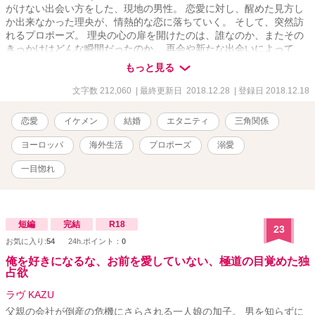
がけない出会い方をした、現地の男性。 恋愛に対し、醒めた見方し
か出来なかった理央が、情熱的な恋に落ちていく。 そして、突然訪
れるプロポーズ。 理央の心の扉を開けたのは、誰なのか、またその
きっかけはどんな瞬間だったのか。 再会や新たな出会いによって、
日々変化してく彼女の日常と、その先へ続く未来を追うラブストー
もっと見る
リー。
文字数 212,060
| 最終更新日 2018.12.28
| 登録日 2018.12.18
恋愛
イケメン
結婚
エタニティ
三角関係
ヨーロッパ
海外生活
プロポーズ
溺愛
一目惚れ
短編
完結
R18
23
お気に入り:
54
24h.ポイント：
0
俺を好きになるな、お前を愛していない、極道の目覚めた独
占欲
ラヴ KAZU
父親の会社が倒産の危機にさらされる一人娘の加子。 男を知らずに