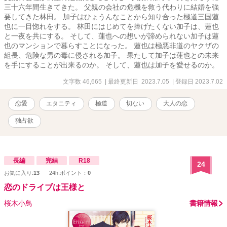
三十六年間生きてきた。 父親の会社の危機を救う代わりに結婚を強
要してきた林田。 加子はひょうんなことから知り合った極道三国蓮
也に一目惚れをする。 林田にはじめてを捧げたくない加子は、蓮也
と一夜を共にする。 そして、蓮也への想いが諦められない加子は蓮
也のマンションで暮らすことになった。 蓮也は極悪非道のヤクザの
組長、危険な男の毒に侵される加子。 果たして加子は蓮也との未来
を手にすることが出来るのか。 そして、蓮也は加子を愛せるのか。
文字数 46,665
| 最終更新日 2023.7.05
| 登録日 2023.7.02
恋愛
エタニティ
極道
切ない
大人の恋
独占欲
長編
完結
R18
24
お気に入り:
13
24h.ポイント：
0
恋のドライブは王様と
桜木小鳥
書籍情報