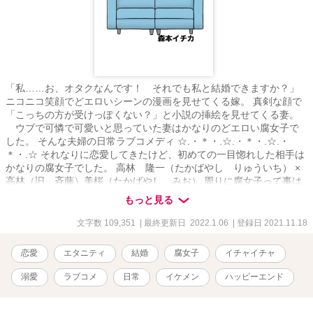
「私……お、オタクなんです！ それでも私と結婚できますか？」
ニコニコ笑顔でどエロいシーンの漫画を見せてくる嫁。 真剣な顔で
「こっちの方が受けっぽくない？」と小説の挿絵を見せてくる妻。
ウブで可憐で可愛いと思っていた妻はかなりのどエロい腐女子で
した。 そんな夫婦の日常ラブコメディ ☆.・＊・.☆.・＊・.☆.・
＊・.☆ それなりに恋愛してきたけど、初めての一目惚れした相手は
かなりの腐女子でした。 高林 隆一（たかばやし りゅういち） ×
高林（旧 斉藤）美桜（たかばやし みお） 周りに腐女子って事は
見事に隠して生きてきました。 少女、少年、TL、BL 漫画と小説が
もっと見る
大好き ☆.・＊・.☆.・＊・.☆.・＊・.☆ ♡は性描写シーンがありま
す。 苦手な方は飛ばして下さい(´ｰ｀)
文字数 109,351
| 最終更新日 2022.1.06
| 登録日 2021.11.18
恋愛
エタニティ
結婚
腐女子
イチャイチャ
溺愛
ラブコメ
日常
イケメン
ハッピーエンド