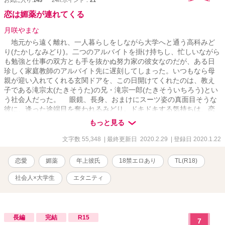
お気に入り:
145
24h.ポイント：
21
恋は媚薬が連れてくる
月咲やまな
地元から遠く離れ、一人暮らしをしながら大学へと通う高科みど
り(たかしなみどり)。二つのアルバイトを掛け持ちし、忙しいながら
も勉強と仕事の双方とも手を抜かぬ努力家の彼女なのだが、ある日
珍しく家庭教師のアルバイト先に遅刻してしまった。いつもなら母
親が迎い入れてくれる玄関ドアを、この日開けてくれたのは、教え
子である滝宗太(たきそうた)の兄・滝宗一郎(たきそういちろう)とい
う社会人だった。 眼鏡、長身、おまけにスーツ姿の真面目そうな
彼に、逢った途端目を奪われるみどり。ドキドキする気持ちは、恋
なのか、それとも彼の暗躍が原因か—— ○一目惚れ・軽い三角関
もっと見る
係・媚薬とが絡んだ、社会人×大学生のTL小説です。 【R18】作品
ですのでご注意下さい。 【関連していなくもない作品】 『伝えぬ
文字数 55,348
| 最終更新日 2020.2.29
| 登録日 2020.1.22
想い』に登場してきた方々が少し登場します。 【第13回恋愛小説大
賞 エントリー作品】
恋愛
媚薬
年上彼氏
18禁エロあり
TL(R18)
社会人×大学生
エタニティ
長編
完結
R15
7