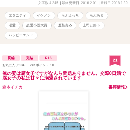
文字数 4,245
| 最終更新日 2018.2.01
| 登録日 2018.1.30
エタニティ
イケメン
らぶえっち
らぶあま
溺愛
恋愛小説大賞
羞恥責め
上司と部下
ハッピーエンド
長編
完結
R18
21
お気に入り:
134
24h.ポイント：
0
俺の妻は腐女子ですがなんら問題ありません。交際0日婚で
腐女子の私は甘々に溺愛されています
森本イチカ
書籍情報