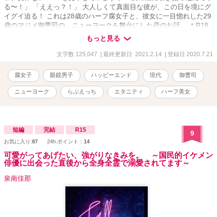
る〜！」 「ええっ？！」 大人しくて真面目な彼が、この日を境にグ
イグイ迫る！ これは28歳のハーフ腐女子と、彼女に一目惚れした29
歳のマジメ御曹司の、ニューヨークを舞台にした恋のお話。 ＊R18
です。該当シーンのあるお話には＊が付きます。 ＊イラストはミカ
もっと見る
スケ様です。
文字数 125,047
| 最終更新日 2021.2.14
| 登録日 2020.7.21
腐女子
眼鏡男子
ハッピーエンド
現代
御曹司
ニューヨーク
らぶえっち
エタニティ
ハーフ美女
短編
完結
R15
9
お気に入り:
87
24h.ポイント：
14
可愛がってあげたい、強がりなきみを。 ～国民的イケメン
俳優に出会った直後から全身全霊で溺愛されてます～
泉南佳那