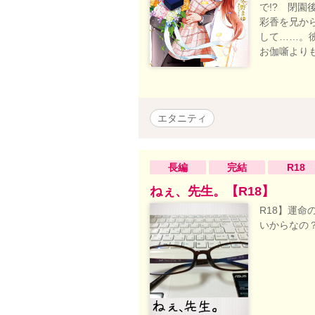
で!? 閉
彩香を兄か
して……。
お伽噺より
エタニティ
長編
完結
R18
ねぇ、先生。【R18】
R18】運
いからなの