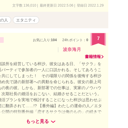
文字数 136,010 | 最終更新日 2022.5.06 | 登録日 2022.1.29
の人
エタニティ
7
お気に入り:
104
24h.ポイント：
0
波奈海月
書籍情報
相談所を経営している梓沙。彼女はある日、「サクラ」を
活パーティで参加者の一人に口説かれる。そしてあろうこ
を共にしてしまった！ その場限りの関係を後悔する梓沙
勤め先で謎の新部署への異動を命じられる。彼女の新上司
あの夜の彼。しかも、新部署での仕事は、実家のノウハウ
、次期社長の婚活をおこない、結婚させることだという。
婚活プランを実地で検討することになった梓沙は思わせぶ
度に翻弄されて……!? 【番外編】わたしの運命の人／エタ
ト公開の特別番外編「恋するサクラは俺のもの」の続きで
ト嫉妬してイジワル命令だって、らぶあまモードで応えちゃ
もっと見る
と裕典、久しぶりに一緒に過ごす甘く蕩ける一夜です。