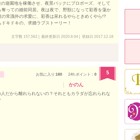
園後の遊園地を稼働させ、夜景バックにプロポーズ、そして
ら奪っての婚前同居。夜は夜で、野獣になって彩香を蕩か
彼の常識外の求愛に、彩香は呆れるやらときめくやら!?
もドキドキの、求婚ラブストーリー！
文字数 157,562 | 最終更新日 2020.8.04 | 登録日 2017.12.18
5
お気に入り:
180
24h.ポイント：
0
かのん
命の人だから離れられないの？それともカラダが忘れられな
？