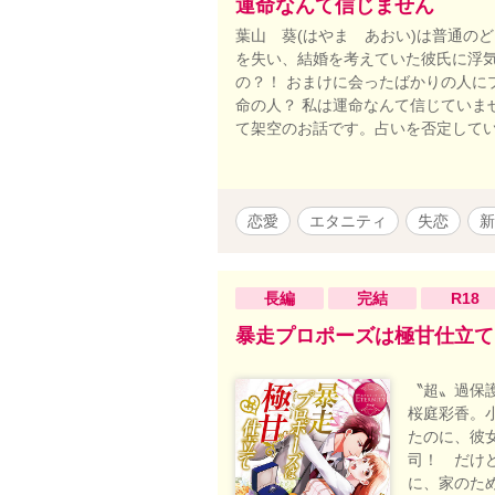
運命なんて信じません
葉山 葵(はやま あおい)は普通の
を失い、結婚を考えていた彼氏に浮気
の？！ おまけに会ったばかりの人に
命の人？ 私は運命なんて信じていま
て架空のお話です。占いを否定して
恋愛
エタニティ
失恋
新
長編
完結
R18
暴走プロポーズは極甘仕立て
〝超〟過保
桜庭彩香。
たのに、彼
司！ だけ
に、家のた