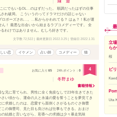
縁 遊
どこにでもいるOL…のはずだった。 順調だったはずの仕事
され破局。 こういうのってドラマだけの話じゃない
プロポーズされ…。…私からかわれてる？ はぁ？！私が運
せん！ 最悪な出会いから始まるラブコメディーです。 全
いるわけではありません。むしろ好きです。
文字数 72,522 | 最終更新日 2022.3.25 | 登録日 2022.1.31
立場
ら
しい恋
イケメン
占い師
コメディー
猫
桜
4
ビリ
お気に入り:
65
24h.ポイント：
0
Kae
冬野まゆ
書籍情報
Pom
護な兄に育てられ、男性に全く免疫なしで23年生きてきた
小さい頃から、運命の人と永遠の愛を誓うことを夢見てき
Uta 
女に求婚したのは、恋愛すら面倒くさがるものぐさ御曹
どこの御曹司、見た目も良ければ仕事もできる。おまけ
めの結婚と言いながら、彩香への求婚は少々暴走気味