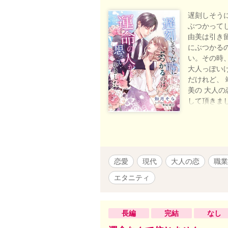
遅刻しそう
ぶつかって
由美は引き
にぶつかる
い。その時
大人っぽいけ
だけれど、 
美の 大人
して頂きま
体・名称等
恋愛
現代
大人の恋
職業
エタニティ
長編
完結
なし