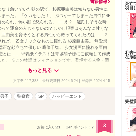
書籍情報
死亡
羽目
になり急いでいた朝の駅で、杉原亜由美は知らない男性に
しまった。 「ケガをした！」 ぶつかってしまった男性に亜
留められ、怖い顔で怒られる。 ──え？ 遅刻しそうな時
のって運命の人じゃないの!? しかし現実はそんなに甘くな
、亜由美を脅そうとする男性から救ってくれたのは……？
れど、 乙女チックなものに憧れる 杉原亜由美。 無愛想
端正な顔立ちで優しい 鷹條千智。 少女漫画に憧れる亜由
利害
の恋とは…… ※表紙イラストは青城硝子様にご依頼して作成
な溺
した。 ※この物語はフィクションです。登場する人物・団
は実在のものとは関係ありません。
もっと見る
文字数 117,388 | 最終更新日 2024.6.24 | 登録日 2024.4.15
男子
警察官
SP
ハッピーエンド
完璧
3
お気に入り:
21
24h.ポイント：
7