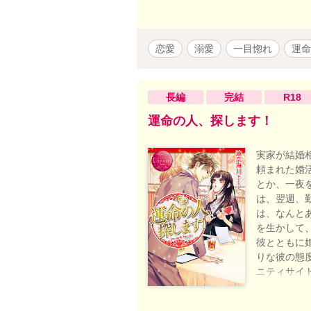
恋愛
溺愛
一目惚れ
運命
長編
完結
R18
運命の人、探します！
実家が結婚
頼まれた婚
とか、一夜
は、翌週、
は、なんと
を生かして
彼とともに
りな彼の態
ニティサイ
す チョッ
う。 梓沙