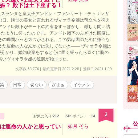
娠？ 殿下は土下座する！
ムスランヌと皇太子アンドレ・ファンリート・テュリンガ
の日、絶世の美女と言われるヴィオラ令嬢は苛立ちを抑え
アンドレ殿下がデートの約束をすっぽかし、厳しく問い詰
たように笑ったのです。 アンドレ殿下のふざけた態度に
その瞬間ハッと気づかされる。この男は国のために嫌々な
えた運命の人なんかでは決してないと―― ヴィオラ令嬢は
が分かり、婚約破棄をすると心に固く誓ったら直ぐに胸の
高いヴィオラ令嬢の逆襲が始まった。
文字数 58,776 | 最終更新日 2021.2.28 | 登録日 2021.1.30
染
日常
切ない
ざまぁ
イケメン
2
お気に入り:
212
24h.ポイント：
14
は運命の人かと思ってい
如月 そら