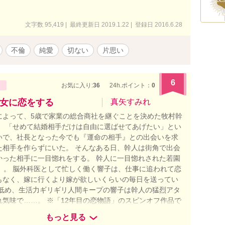
文字数 95,419 | 最終更新日 2019.1.22 | 登録日 2016.6.28
不倫
純愛
切ない
片思い
6
お気に入り:
36
24h.ポイント：
0
女に恋をする
真矢すみれ
によって、5歳で家業の総合商社を継ぐことを決めた牧村幹
）。 「せめて結婚相手だけは自由に選ばせてあげたい」とい
いで、社長となった今でも『運命の相手』との出会いを求
た相手を作らずにいた。 そんなある日、幹人は街角で出会
かった相手に一目惚れをする。 幹人に一目惚れされた若園
歳）。 脳外科医として忙しく働く響子は、仕事に追われて恋
もなく、嫁に行くより嫁が欲しいくらいの毎日を送ってい
力低め、生活力ギリギリ人間キープの響子は幹人の猛烈アタ
れ気味で……。 ※「12年目の恋物語」のスピンオフ作品で
で問題なく読めます）
もっと見る