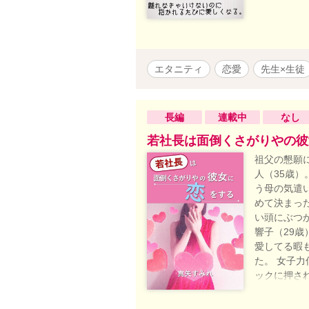
エタニティ
恋愛
先生×生徒
長編
連載中
なし
若社長は面倒くさがりやの彼
祖父の懇願
人（35歳
う母の気遣
めて決まっ
い頭にぶつ
響子（29
愛してる暇
た。 女子
ックに押さ
す。（単独