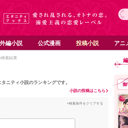
外編小説
公式漫画
投稿小説
アニ
の検索結果
エタニティ小説のランキングです。
御
小説の投稿はこちら
×検索条件をクリアする