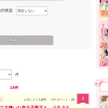
進行状況
件
14
件
1
お気に入り:
1,845
24h.ポイント：
28
て大嫌いな皇太子殿下と
佐藤 美奈