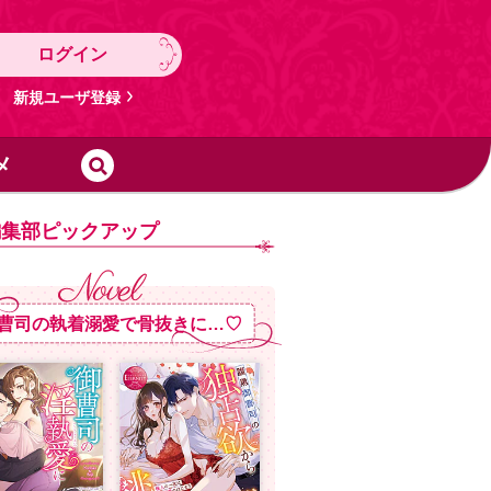
ログイン
新規ユーザ登録
メ
編集部ピックアップ
曹司の執着溺愛で骨抜きに…♡