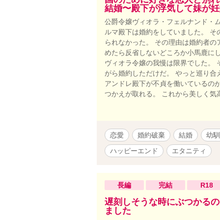
結婚〜殿下が浮気して妹が妊
公爵令嬢ヴィオラ・フェルナンド・
ルマ殿下は婚約をしていました。 そ
られなかった。 その理由は婚約者の
めたら反省しないどころか小馬鹿にし
ヴィオラ令嬢の我慢は限界でした。 
がら婚約しただけだ。 やっと巡り合
アンドレ殿下が不貞を働いているの
つかえが取れる。 これから美しく気
恋愛
婚約破棄
結婚
幼馴
ハッピーエンド
エタニティ
長編
完結
R18
遅刻しそうな時にぶつかるの
ました