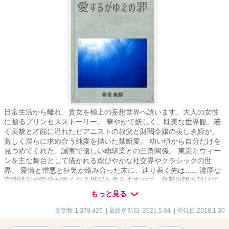
日常生活から離れ、貴女を極上の妄想世界へ誘います。大人の女性
に贈るプリンセスストーリー。 華やかで妖しく、耽美な世界観。若
く美貌と才能に溢れたピアニストの叔父と財閥令嬢の美しき姪が、
激しく淫らに求め合う純愛を描いた禁断愛。 幼い頃から自分だけを
見つめてくれた、誠実で優しい幼馴染との三角関係。 東京とウィー
ンを主な舞台として描かれる煌びやかな社交界やクラシックの世
界。 愛情と憎悪と狂気が絡み合った末に、辿り着く先は...... 濃厚な
官能描写や気分が悪くなる描写を含みますので、年齢制限を設けて
いますが、それ以外にも不快に思う方は読まないで下さい。 殆どの
もっと見る
メインキャラが美男美女という、現実には有り得ない世界観で描い
ておりますので、それを受け入れられない方にはお勧めいたしませ
文字数 1,379,427
| 最終更新日 2021.5.04
| 登録日 2018.1.30
ん。 ※この物語はフィクションです。実在の人物、団体、事件など
には一切関係ありません。 また、法律・法令に反する行為を容