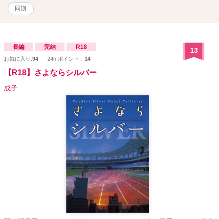
同期
長編
完結
R18
13
お気に入り:
94
24h.ポイント：
14
【R18】さよならシルバー
成子