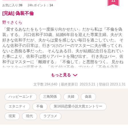
11
お気に入り:
39
24h.ポイント：
14
[完結] 偽装不倫
野々さくら
「愛するあなたをもう一度振り向かせたい」だから私は『不倫を偽
装』する。 川口佐和子33歳、結婚6年目を迎えた専業主婦。夫が大
好きな佐和子だが、夫からは愛を感じない毎日を過ごしていた。 そ
んな佐和子の日常は、行きつけのバーのマスターに夫が構ってくれ
ないと愚痴る事だった。 そんなある日、夫が結婚記念日を忘れてい
た事により、佐和子は怒りアパートを飛び出す。 行き先はバー、佐
和子はマスターに「離婚する」「不倫して」と悪態をつく。 見かね
たマスターは提案する。「当て付け不倫」ではなく「不倫を偽装」
して夫の反応を見たら良いと……。 夫の事が大好きな妻は自身への
もっと見る
愛を確かめる為に危険な『偽装不倫』を企てる。 下手したら離婚問
題に発展するかもしれない人生最大の賭けに出た妻はどうなるの
文字数 284,640
| 最終更新日 2023.5.21
| 登録日 2023.1.31
か？ 夫は、妻が不倫しているかもしれないと気付いた時どのような
反応をするのか？ 一組の夫婦と、それを協力する男の物語が今始ま
ハッピーエンド
三角関係
夫婦
偽装
る。 ※1話毎あらすじがあります。あらすじ読み、ながら読み歓迎で
す。 ───────────────────────────── ライト文芸で
エタニティ
不倫
第16回恋愛小説大賞エントリー
「天使がくれた259日の時間」を投稿しています。 テーマは「死
産」と「新たな命」です。よければあらすじだけでも読んで下さ
現実
現代
ラブコメ
い。 子供が亡くなる話なので苦手な方は読まないで下さい。