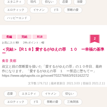
エタニティ
現代
切ない
恋愛
溺愛
認・推奨するものではありません。
エロティック
イケメン
ドS
禁断の愛
ハッピーエンド
長編
完結
R18
2
お気に入り:
93
24h.ポイント：
42
＜完結＞【R１８】愛するがゆえの罪 １０ ー幸福の基準
ー
奏音 美都
叔父と姪の禁断愛を描いた「愛するがゆえの罪」の１０作目、最終
作になります。 「愛するがゆえの罪 １ ー禁忌に堕ちてー」
https://www.alphapolis.co.jp/novel/702276663/915162272
文字数 179,712
| 最終更新日 2021.3.03
| 登録日 2021.2.11
恋愛
エタニティ
イケメン
切ない
エロティック
ドS
禁断の愛
三角関係