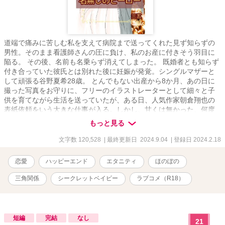
道端で痛みに苦しむ私を支えて病院まで送ってくれた見ず知らずの
男性。そのまま看護師さんの圧に負け、私のお産に付きそう羽目に
陥る。 その後、名前も名乗らず消えてしまった。 既婚者とも知らず
付き合っていた彼氏とは別れた後に妊娠が発覚。シングルマザーと
して頑張る谷野夏希28歳。 とんでもない出産から8か月、あの日に
撮った写真をお守りに、フリーのイラストレーターとして細々と子
供を育てながら生活を送っていたが、ある日、人気作家朝倉翔也の
表紙依頼をいう大きな仕事が入る。しかし、甘くは無かった、何度
もリテイクをだされプロの仕事の厳しさを知る。朝倉翔也との仕事
もっと見る
の打ち合わせの最中、子育てで疲弊していた谷野夏希はオモチャに
足を引っかけ悲鳴と共に転んで携帯電話を壊してしまう。心配して
文字数 120,528
| 最終更新日 2024.9.04
| 登録日 2024.2.18
駆けつけた朝倉は、携帯電話が置かれていたチェストの上の写真立
てに自分の写った写真を見つける。その時初めてお互いにあの日の
恋愛
ハッピーエンド
エタニティ
ほのぼの
妊婦である事。あの日救ってくれた人であることを知る事となる。
仕事相手から憧れの人へ、そして、好きな人に変わるのに時間はか
三角関係
シークレットベイビー
ラブコメ（R18）
からなかった。 やがて、その想いが募った頃に、子供の父親でもあ
る将嗣が現れる。 二人の男性に想いを寄せられ、恋に仕事に子育て
に大忙し。 シングルマザーのハートフルなお話です。
短編
完結
なし
21