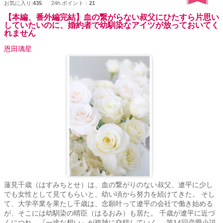
お気に入り:
435
24h.ポイント：
21
【本編、番外編完結】血の繋がらない叔父にひたすら片思い
していたいのに、婚約者で幼馴染なアイツが放っておいてく
れません
恩田璃星
蓮見千歳（はすみちとせ）は、血の繋がりのない叔父、遼平に少し
でも女性として見てもらいと、幼い頃から努力を続けてきた。 そし
て、大学卒業を果たし千歳は、念願叶って遼平の会社で働き始める
が、そこには幼馴染の晴臣（はるおみ）も居た。 千歳が遼平に近づ
くにつれ、『一途な想い』が複雑に交錯していく。 第14回恋愛小説