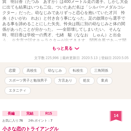
巽 明日香（たつみ あすか）は400メートル走の選手。しかし大会
に出ても結果はいつも二位。ついたあだ名は「シルバーメダルコレ
クター」だった。幼なじみでありずっと恋心を抱いていた才川 怜
央（さいがわ れお）と付き合う事になった。足の故障から選手で
ある事を諦めることにした矢先、怜央は既に別の幼なじみと体の関
係があったことが分かった。 ──全部壊してしまいたい。 そんな
時、明日香は学校一の秀才、七緖 駿（ななお しゅん）と出会
う。 ※方言で話すキャラクターが出てきます。関西弁風であって関
西弁ではありません。 ※R18は物語の後半になります。 ※ムーンラ
もっと見る
イトノベルズに掲載しているものの転載です。
文字数 225,996
| 最終更新日 2020.5.13
| 登録日 2020.5.05
恋愛
高校生
幼なじみ
転校生
三角関係
スポーツ男子と勉強男子
方言あり
処女
童貞
エタニティ
長編
完結
R15
14
お気に入り:
76
24h.ポイント：
7
小さな恋のトライアングル