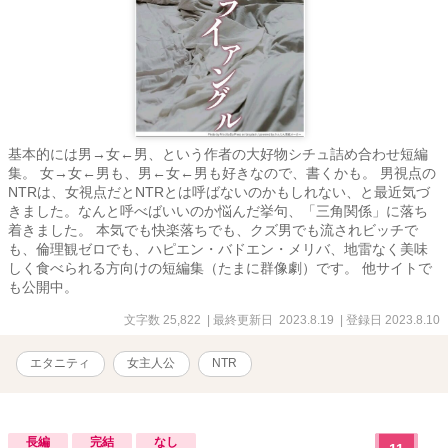
基本的には男→女←男、という作者の大好物シチュ詰め合わせ短編
集。 女→女←男も、男←女←男も好きなので、書くかも。 男視点の
NTRは、女視点だとNTRとは呼ばないのかもしれない、と最近気づ
きました。なんと呼べばいいのか悩んだ挙句、「三角関係」に落ち
着きました。 本気でも快楽落ちでも、クズ男でも流されビッチで
も、倫理観ゼロでも、ハピエン・バドエン・メリバ、地雷なく美味
しく食べられる方向けの短編集（たまに群像劇）です。 他サイトで
も公開中。
文字数 25,822
| 最終更新日 2023.8.19
| 登録日 2023.8.10
エタニティ
女主人公
NTR
長編
完結
なし