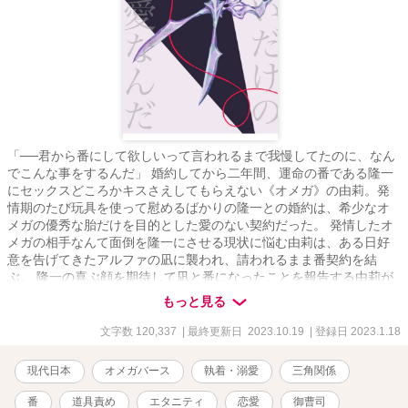
「──君から番にして欲しいって言われるまで我慢してたのに、なん
でこんな事をするんだ」 婚約してから二年間、運命の番である隆一
にセックスどころかキスさえしてもらえない《オメガ》の由莉。発
情期のたび玩具を使って慰めるばかりの隆一との婚約は、希少なオ
メガの優秀な胎だけを目的とした愛のない契約だった。 発情したオ
メガの相手なんて面倒を隆一にさせる現状に悩む由莉は、ある日好
意を告げてきたアルファの凪に襲われ、請われるまま番契約を結
ぶ。 隆一の喜ぶ顔を期待して凪と番になったことを報告する由莉が
目にしたのは、自身に興味などないと思っていた婚約者の異常なほ
もっと見る
どの執着と底無しの愛憎だった。 ぼろぼろ泣きながら由莉を手酷く
抱く隆一は、何度も何度も項を噛む。 「──俺の方がずっと愛して
文字数 120,337
| 最終更新日 2023.10.19
| 登録日 2023.1.18
る」 ※毎日20時に一話ずつ更新します ※ムーンライトノベルズでも
投稿しております ※第16回恋愛小説大賞にエントリーしておりま
現代日本
オメガバース
執着・溺愛
三角関係
す。よろしくお願いします。→奨励賞をいただきました！たくさん
の応援や投票、ありがとうございました！
番
道具責め
エタニティ
恋愛
御曹司