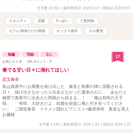
文字数 16,501
| 最終更新日 2020.5.14
| 登録日 2020.5.07
エタニティ
恋愛
Sっぽい
三角関係
セフレ/身体だけの関係
セックス描写
エロ重視
短編
完結
なし
17
お気に入り:
4
24h.ポイント：
7
奏でる甘い日々に溺れてほしい
恋文春奈
私は真夜中にお屋敷を抜け出した 奏音と執事の律に溺愛される
日々 抜け出さなかったら出会えなかった運命の人に… あなたと
秘密で真夜中に出会えた関係から始まる…！ 「俺は有咲の王子
様」 「有咲、大好きだよ…結婚を前提に俺と付き合ってくださ
い」 二階堂奏音 イケメン隠れピアニスト×藤原有咲 素直な美人
お嬢様
文字数 4,546
| 最終更新日 2026.1.25
| 登録日 2026.1.25