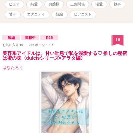
ピュア
純愛
お嬢様
三角関係
溺愛
執事
甘々
エタニティ
短編
ピアニスト
短編
連載中
R15
18
お気に入り:
19
24h.ポイント：
7
美容系アイドルは、甘い吐息で私を溺愛する♡ 推しの秘密
は蜜の味〈dulcisシリーズ×アラタ編〉
はなたろう