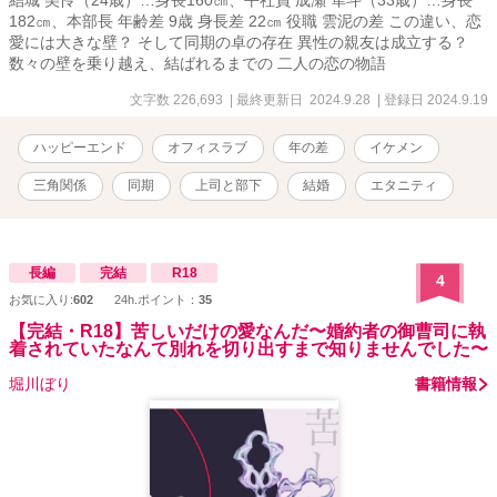
結城 美怜（24歳）…身長160㎝、平社員 成瀬 隼斗（33歳）…身長
182㎝、本部長 年齢差 9歳 身長差 22㎝ 役職 雲泥の差 この違い、恋
愛には大きな壁？ そして同期の卓の存在 異性の親友は成立する？
数々の壁を乗り越え、結ばれるまでの 二人の恋の物語
文字数 226,693
| 最終更新日 2024.9.28
| 登録日 2024.9.19
ハッピーエンド
オフィスラブ
年の差
イケメン
三角関係
同期
上司と部下
結婚
エタニティ
長編
完結
R18
4
お気に入り:
602
24h.ポイント：
35
【完結・R18】苦しいだけの愛なんだ〜婚約者の御曹司に執
着されていたなんて別れを切り出すまで知りませんでした〜
堀川ぼり
書籍情報