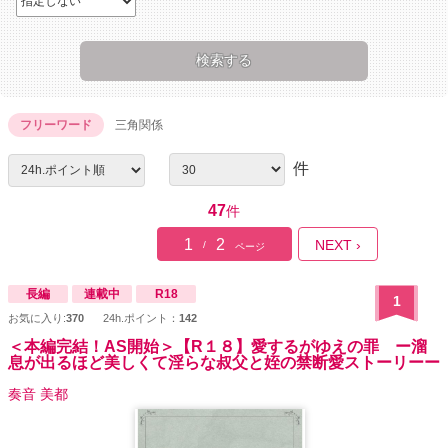
フリーワード
三角関係
件
47
件
1
2
NEXT ›
/
ページ
長編
連載中
R18
1
お気に入り:
370
24h.ポイント：
142
＜本編完結！AS開始＞【R１８】愛するがゆえの罪 ー溜
息が出るほど美しくて淫らな叔父と姪の禁断愛ストーリーー
奏音 美都