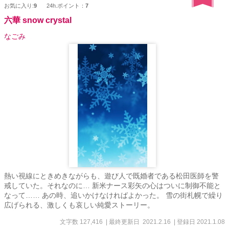
お気に入り:
9
24h.ポイント：
7
六華 snow crystal
なごみ
熱い視線にときめきながらも、遊び人で既婚者である松田医師を警
戒していた。それなのに… 新米ナース彩矢の心はついに制御不能と
なって…… あの時、追いかけなければよかった。 雪の街札幌で繰り
広げられる、激しくも哀しい純愛ストーリー。
文字数 127,416
| 最終更新日 2021.2.16
| 登録日 2021.1.08