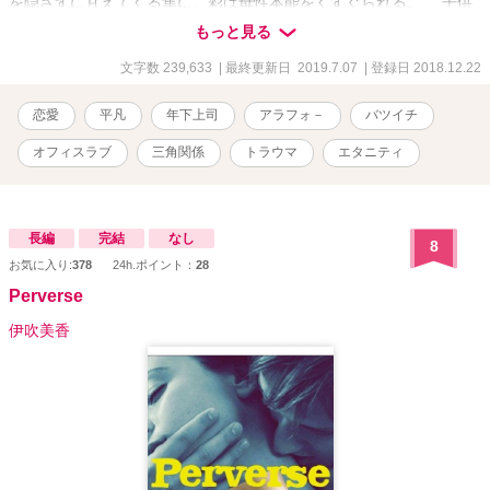
を隠さずに甘えてくる隼に、彩は母性本能をくすぐられる。 子供
がいれば幸せだと思っていた。 子供の幸せが自分の幸せだと思っ
もっと見る
ていた。 けれど、二人の年下上司に愛されて、自分が『女』であ
ることを思いだしてしまった。 愛されたい。愛したい。もう一
文字数 239,633
| 最終更新日 2019.7.07
| 登録日 2018.12.22
度……。 バツイチで、母親で、四十歳間近の私でも、もう一度
『恋』してもいいですか＿＿？
恋愛
平凡
年下上司
アラフォ－
バツイチ
オフィスラブ
三角関係
トラウマ
エタニティ
長編
完結
なし
8
お気に入り:
378
24h.ポイント：
28
Perverse
伊吹美香