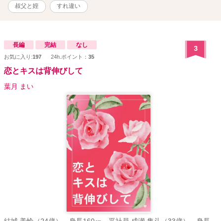
叔父と姪
すれ違い
長編
完結
なし
3
お気に入り:
197
24h.ポイント：
35
恋とキスは背伸びして
葉月 まい