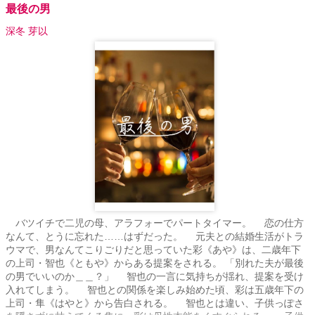
最後の男
深冬 芽以
バツイチで二児の母、アラフォーでパートタイマー。 恋の仕方
なんて、とうに忘れた……はずだった。 元夫との結婚生活がトラ
ウマで、男なんてこりごりだと思っていた彩《あや》は、二歳年下
の上司・智也《ともや》からある提案をされる。 「別れた夫が最後
の男でいいのか＿＿？」 智也の一言に気持ちが揺れ、提案を受け
入れてしまう。 智也との関係を楽しみ始めた頃、彩は五歳年下の
上司・隼《はやと》から告白される。 智也とは違い、子供っぽさ