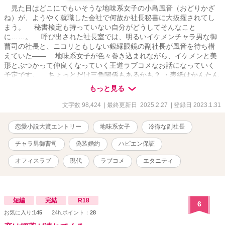
見た目はどこにでもいそうな地味系女子の小鳥風音（おどりかざ
ね）が、ようやく就職した会社で何故か社長秘書に大抜擢されてし
まう。 秘書検定も持っていない自分がどうしてそんなこと
に……。 呼び出された社長室では、明るいイケメンチャラ男な御
曹司の社長と、ニコリともしない銀縁眼鏡の副社長が風音を待ち構
えていた―― 地味系女子が色々巻き込まれながら、イケメンと美
形とぶつかって仲良くなっていく王道ラブコメなお話になっていく
予定です。 ちょっとだけ三角関係もあるかも？ ・表紙はかんたん
表紙メーカーで作成しています。 ・毎日11時に投稿予定です。 ・勢
もっと見る
いで書いてます。誤字脱字等チェックしてますが、不備があるかも
しれません。 ・公開済のお話も加筆訂正する場合があります。
文字数 98,424
| 最終更新日 2025.2.27
| 登録日 2023.1.31
恋愛小説大賞エントリー
地味系女子
冷徹な副社長
チャラ男御曹司
偽装婚約
ハピエン保証
オフィスラブ
現代
ラブコメ
エタニティ
短編
完結
R18
6
お気に入り:
145
24h.ポイント：
28