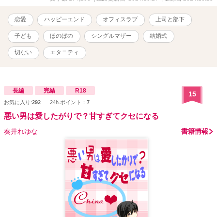
恋愛
ハッピーエンド
オフィスラブ
上司と部下
子ども
ほのぼの
シングルマザー
結婚式
切ない
エタニティ
長編
完結
R18
15
お気に入り:
292
24h.ポイント：
7
悪い男は愛したがりで？甘すぎてクセになる
奏井れゆな
書籍情報