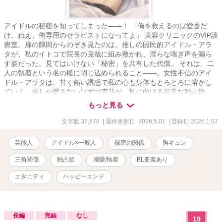
アイドルの秘密を知ってしまった――！ 「俺を救えるのは愛香だ
け。ねえ、俺専用のセラピストになってよ」 美容クリニックのVIP診
療室。扉の隙間からのぞき見たのは、推しの国民的アイドル・アラ
タが、私のイトコで院長の克哉に組み敷かれ、淫らな喘ぎ声を漏ら
す姿だった。 ​見てはいけない「秘密」を共有した代償。 それは、二
人の執着という名の檻に閉じ込められること――。 ​ 女性不信のアイ
ドル・アラタは、甘く熱い誘惑で私の心も身体もとろとろに溶かし
ていく。 ​ 男しか愛さないはずの克哉が、私に向ける異常な独占欲。
その執着は、私を「完璧な作品」として飼い慣らすための冷徹な
もっと見る
罠。 「僕が抱いた男が、僕が抱けない女を抱く。最高に興奮する
ね」 ​推しの甘い溺愛の檻か、イトコの執着の檻か。 アラタがプロデ
文字数 37,878
| 最終更新日 2026.5.01
| 登録日 2026.1.07
ュースした「愛の香り」に包まれた診察室で、私は二人の背徳的な
愛に溺れていく――。 ※2026.4続編追加したので、完結から連載中
芸能人
アイドル×一般人
秘密の関係
胸キュン
にステータス変更しました ※画像はAI作成です
三角関係
独占欲
溺愛/執着
BL要素あり
エタニティ
ハッピーエンド
長編
完結
なし
19