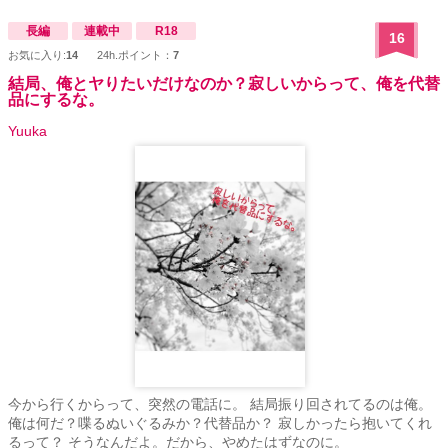
長編
連載中
R18
16
お気に入り:
14
24h.ポイント：
7
結局、俺とヤりたいだけなのか？寂しいからって、俺を代替
品にするな。
Yuuka
今から行くからって、突然の電話に。 結局振り回されてるのは俺。
俺は何だ？喋るぬいぐるみか？代替品か？ 寂しかったら抱いてくれ
るって？ そうなんだよ。だから、やめたはずなのに。