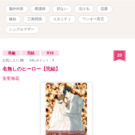
脳外科医
看護師
切ない
泣ける
恋愛
嫁姑
三角関係
エタニティ
ワンオペ育児
シングルマザー
長編
完結
R18
20
お気に入り:
29
24h.ポイント：
7
名無しのヒーロー【完結】
安里海花