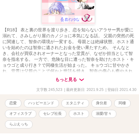
【R18】 表と裏の世界を渡り歩き、恋を知らないアラサー男が愛に
溺れて、さみしがり屋のカノジョに本気になる話。 父親の突然の死
に関連して、智奈の環境が一変する。 母親とは絶縁状態、ホスト通
いを始めたのは智奈に遺されたお金を使い果たすため。 そんなと
き、会社が買収されオーナーとなった堂貫が、なぜか担当として智
奈を指名する。 一方で、危険な目に遭った智奈を助けたホスト・キ
ョウゴと成り行き？で同棲生活が始まった。 キョウゴに甘やかさ
れ、堂貫は父親のことで何かと世話を焼き、智奈の傷心も癒やされ
ていく。 ただ、”二人”と出会ったのは偶然ではなく… key：現代恋
もっと見る
愛、裏社会、身分差、秘密、三角関係、溺愛、甘め、らぶえっち、
オフィスラブ、スパダリ Illustration：錦木さま
文字数 245,523
| 最終更新日 2021.9.25
| 登録日 2021.4.30
恋愛
ハッピーエンド
エタニティ
身分差
同棲
オフィスラブ
セレブ社長
ホスト
溺愛/甘々
らぶえっち