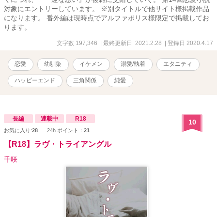
対象にエントリーしています。 ※別タイトルで他サイト様掲載作品
になります。 番外編は現時点でアルファポリス様限定で掲載してお
ります。
文字数 197,346
| 最終更新日 2021.2.28
| 登録日 2020.4.17
恋愛
幼馴染
イケメン
溺愛/執着
エタニティ
ハッピーエンド
三角関係
純愛
長編
連載中
R18
10
お気に入り:
28
24h.ポイント：
21
【R18】ラヴ・トライアングル
千咲