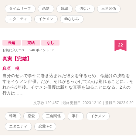
タイムリープ
恋愛
短編
切ない
三角関係
エタニティ
イケメン
幼なじみ
長編
完結
なし
22
お気に入り:
13
24h.ポイント：
0
真実【完結】
真凛 桃
自分のせいで事件に巻き込まれた彼女を守るため、命懸けの決断を
するイケメン俳優。だが、それがきっかけで2人は別れることに… そ
れから3年後。イケメン俳優は新たな真実を知ることになる。2人の
行方は……
文字数 129,457
| 最終更新日 2023.12.10
| 登録日 2023.9.29
韓流
恋愛
三角関係
事件
イケメン
エタニティ
恋愛＋α