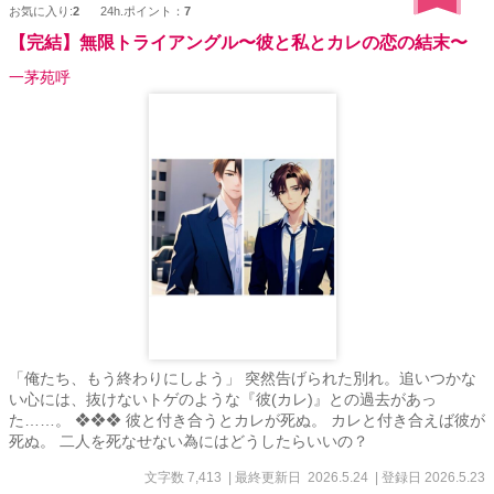
お気に入り:
2
24h.ポイント：
7
【完結】無限トライアングル〜彼と私とカレの恋の結末〜
一茅苑呼
「俺たち、もう終わりにしよう」 突然告げられた別れ。追いつかな
い心には、抜けないトゲのような『彼(カレ)』との過去があっ
た……。 ❖❖❖ 彼と付き合うとカレが死ぬ。 カレと付き合えば彼が
死ぬ。 二人を死なせない為にはどうしたらいいの？
文字数 7,413
| 最終更新日 2026.5.24
| 登録日 2026.5.23