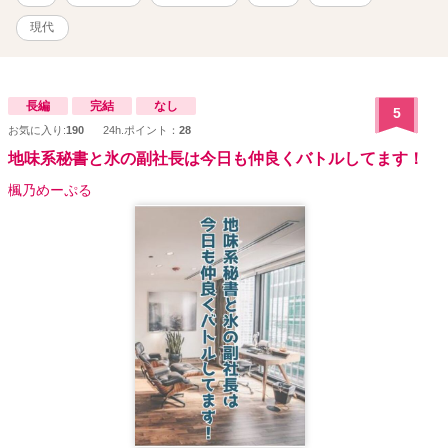
現代
長編
完結
なし
5
お気に入り:
190
24h.ポイント：
28
地味系秘書と氷の副社長は今日も仲良くバトルしてます！
楓乃めーぷる