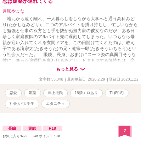
恋は媚薬が連れてくる
月咲やまな
地元から遠く離れ、一人暮らしをしながら大学へと通う高科みど
り(たかしなみどり)。二つのアルバイトを掛け持ちし、忙しいながら
も勉強と仕事の双方とも手を抜かぬ努力家の彼女なのだが、ある日
珍しく家庭教師のアルバイト先に遅刻してしまった。いつもなら母
親が迎い入れてくれる玄関ドアを、この日開けてくれたのは、教え
子である滝宗太(たきそうた)の兄・滝宗一郎(たきそういちろう)とい
う社会人だった。 眼鏡、長身、おまけにスーツ姿の真面目そうな
彼に、逢った途端目を奪われるみどり。ドキドキする気持ちは、恋
なのか、それとも彼の暗躍が原因か—— ○一目惚れ・軽い三角関
もっと見る
係・媚薬とが絡んだ、社会人×大学生のTL小説です。 【R18】作品
ですのでご注意下さい。 【関連していなくもない作品】 『伝えぬ
文字数 55,348
| 最終更新日 2020.2.29
| 登録日 2020.1.22
想い』に登場してきた方々が少し登場します。 【第13回恋愛小説大
賞 エントリー作品】
恋愛
媚薬
年上彼氏
18禁エロあり
TL(R18)
社会人×大学生
エタニティ
長編
完結
R18
7
お気に入り:
463
24h.ポイント：
28