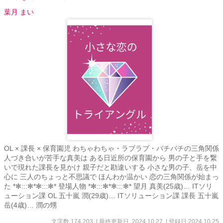
葉月 まい
OL × 課長 × 保育園児 わちゃわちゃ・ラブラブ・バチバチの三角関係
人づき合いが苦手な真美は ある日近所の保育園から 男の子と手を繋
いで現れた課長を見かけ 親子だと勘違いする 小さな男の子、岳を中
心に 三人のちょっと不思議で ほんわか温かい 恋の三角関係が始まっ
た *✻:::✻*✻:::✻* 登場人物 *✻:::✻*✻:::✻* 望月 真美(25歳)… ITソリ
ューション課 OL 五十嵐 潤(29歳)… ITソリューション課 課長 五十嵐
岳(4歳)… 潤の甥
文字数 174,203
| 最終更新日 2024.10.27
| 登録日 2024.10.25