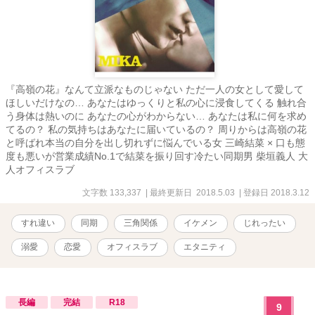
『高嶺の花』なんて立派なものじゃない ただ一人の女として愛して
ほしいだけなの… あなたはゆっくりと私の心に浸食してくる 触れ合
う身体は熱いのに あなたの心がわからない… あなたは私に何を求め
てるの？ 私の気持ちはあなたに届いているの？ 周りからは高嶺の花
と呼ばれ本当の自分を出し切れずに悩んでいる女 三崎結菜 × 口も態
度も悪いが営業成績No.1で結菜を振り回す冷たい同期男 柴垣義人 大
人オフィスラブ
文字数 133,337
| 最終更新日 2018.5.03
| 登録日 2018.3.12
すれ違い
同期
三角関係
イケメン
じれったい
溺愛
恋愛
オフィスラブ
エタニティ
長編
完結
R18
9