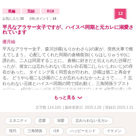
長編
完結
R18
12
お気に入り:
33
24h.ポイント：
14
平凡なアラサー女子ですが、ハイスペ同期と元カレに溺愛さ
れています
優月紬
平凡なアラサー女子、森川沙羅(もりかわさら)の家が、突然火事で燃
えてしまう。 心配してくれた同期の倉橋龍弥(くらはしりゅうや)に
誘われ、二人は同居することに。 倉橋に好きだと伝えられた沙羅だ
ったが、彼女には忘れられない元カレ白石嶺二(しらいしれいじ)の存
在があった。 タイミング良く同窓会が行われ、沙羅は嶺二と再会す
る。 どうやら嶺二も沙羅のことが忘れられなかったようで……？ 忘
れられない元彼とハイスペ同期の間で揺れ動く、三角関係ラブスト
ーリー。 ♦︎R18シーンがある話には※を付けています ♦︎地雷が多い方
はお気をつけください
もっと見る
文字数 114,183
| 最終更新日 2025.2.28
| 登録日 2025.1.31
エタニティ
恋愛
溺愛
忘れられない元カレ
現代
三角関係
r18
ハッピーエンド
イケメン