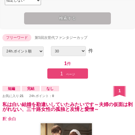
フリーワード
第5回次世代ファンタジーカップ
件
1
件
1
ページ
短編
完結
なし
1
お気に入り:
21
24h.ポイント：
0
私は白い結婚を勘違いしていたみたいです～夫婦の仮面は剥
がれない、三十路女性の孤独と友情と愛憎～
釈 余白