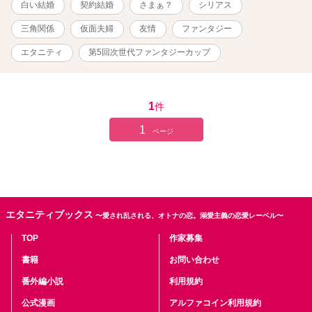
白い結婚
契約結婚
さまぁ？
シリアス
た。退職までずっと仲良くしていた彼女に思い切って現在の結婚生
活を打ち明けてしまったのだ。しかしこれは大失敗だった。 この
三角関係
仮面夫婦
友情
ファンタジー
ことを知ったグラムエルに、他人へ夫婦のことを打ち明けるのは恥
ずべきことだと言われてしまう。とうとう感情を爆発させたバーバ
エタニティ
第5回次世代ファンタジーカップ
ラは、グラムエルと夫婦生活への不満をぶちまけた。それを聞いた
グラムエルはバーバラを心配してくれ家庭内の改善を約束した。
翌日、夫婦生活の改善のためにと二人の家に加えられたのは、新た
な同居人である友人のカトリーヌだった。
1
件
1
ページ
エタニティブックス
〜愛され乱される、オトナの恋。溺愛主義の恋愛レーベル〜
TOP
作家募集
書籍
お問い合わせ
番外編小説
利用規約
公式漫画
アルファコイン利用規約