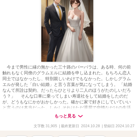
今まで男性に縁の無かった三十路のバーバラは、ある時、何の前
触れもなく同僚のグラムエルに結婚を申し込まれた。もちろん恋人
同士ではなかったし、特別親しいわけでもなかった。しかしグラム
エルが発した「白い結婚」と言う言葉が気になってしまう。 「結婚
なんて所詮は契約、だったらひとりより二人のほうがたのしいだろ
う？」 そんな口車に乗ってしまい寿退社をして結婚をしたのだ
が、どうもなにかがおかしかった。確かに家で好きにしていていい
と言うのは本当だった。しかしそれはただ退屈で怠惰なだけの生活
である。 一体グラムエルは何を望んでいるのか、お互いに何かメ
もっと見る
リットがあるのだろうかと考え込んでしまうバーバラ。誰にも言え
ない結婚生活の秘密を抱えながら、表面上は完璧な妻を演じなくて
文字数 31,905
| 最終更新日 2024.10.28
| 登録日 2024.10.27
はならない苦悩。かと言って今突然一人になることには恐怖や抵抗
があるのだった。 そんな時、元同僚のカトリーヌと偶然出会っ