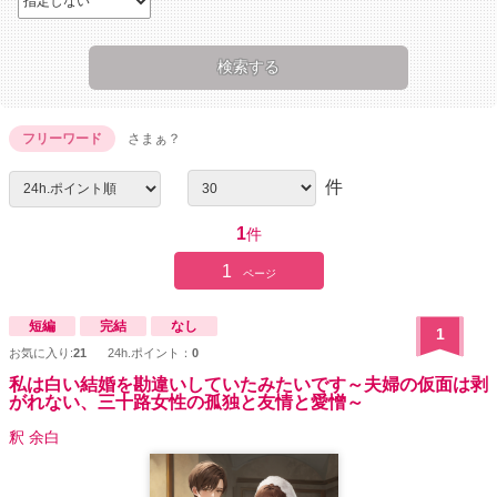
フリーワード
さまぁ？
件
1
件
1
ページ
短編
完結
なし
1
お気に入り:
21
24h.ポイント：
0
私は白い結婚を勘違いしていたみたいです～夫婦の仮面は剥
がれない、三十路女性の孤独と友情と愛憎～
釈 余白