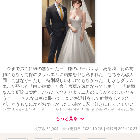
今まで男性に縁の無かった三十路のバーバラは、ある時、何の前
触れもなく同僚のグラムエルに結婚を申し込まれた。もちろん恋人
同士ではなかったし、特別親しいわけでもなかった。しかしグラム
エルが発した「白い結婚」と言う言葉が気になってしまう。 「結婚
なんて所詮は契約、だったらひとりより二人のほうがたのしいだろ
う？」 そんな口車に乗ってしまい寿退社をして結婚をしたのだ
が、どうもなにかがおかしかった。確かに家で好きにしていていい
と言うのは本当だった。しかしそれはただ退屈で怠惰なだけの生活
である。 一体グラムエルは何を望んでいるのか、お互いに何かメ
もっと見る
リットがあるのだろうかと考え込んでしまうバーバラ。誰にも言え
ない結婚生活の秘密を抱えながら、表面上は完璧な妻を演じなくて
文字数 31,905
| 最終更新日 2024.10.28
| 登録日 2024.10.27
はならない苦悩。かと言って今突然一人になることには恐怖や抵抗
があるのだった。 そんな時、元同僚のカトリーヌと偶然出会っ