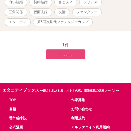
白い結婚
契約結婚
さまぁ？
シリアス
た。退職までずっと仲良くしていた彼女に思い切って現在の結婚生
活を打ち明けてしまったのだ。しかしこれは大失敗だった。 この
三角関係
仮面夫婦
友情
ファンタジー
ことを知ったグラムエルに、他人へ夫婦のことを打ち明けるのは恥
ずべきことだと言われてしまう。とうとう感情を爆発させたバーバ
エタニティ
第5回次世代ファンタジーカップ
ラは、グラムエルと夫婦生活への不満をぶちまけた。それを聞いた
グラムエルはバーバラを心配してくれ家庭内の改善を約束した。
翌日、夫婦生活の改善のためにと二人の家に加えられたのは、新た
な同居人である友人のカトリーヌだった。
1
件
1
ページ
エタニティブックス
〜愛され乱される、オトナの恋。溺愛主義の恋愛レーベル〜
TOP
作家募集
書籍
お問い合わせ
番外編小説
利用規約
公式漫画
アルファコイン利用規約