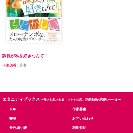
課長が私を好きなんて！
伊東悠香
/ 著者
エタニティブックス
〜愛され乱される、オトナの恋。溺愛主義の恋愛レーベル〜
TOP
作家募集
書籍
お問い合わせ
番外編小説
利用規約