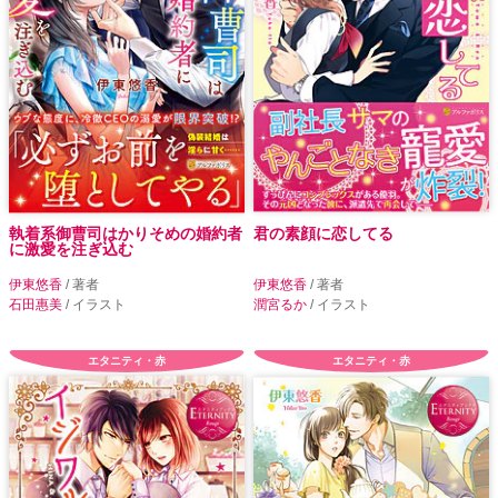
執着系御曹司はかりそめの婚約者
君の素顔に恋してる
に激愛を注ぎ込む
伊東悠香
/ 著者
伊東悠香
/ 著者
石田惠美
/ イラスト
潤宮るか
/ イラスト
エタニティ・赤
エタニティ・赤