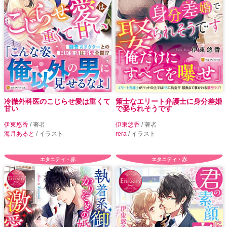
冷徹外科医のこじらせ愛は重くて
策士なエリート弁護士に身分差婚
甘い
で娶られそうです
伊東悠香
/ 著者
伊東悠香
/ 著者
海月あると
/ イラスト
rera
/ イラスト
エタニティ・赤
エタニティ・赤