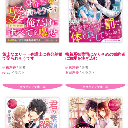
策士なエリート弁護士に身分差婚
執着系御曹司はかりそめの婚約者
で娶られそうです
に激愛を注ぎ込む
伊東悠香
/ 著者
伊東悠香
/ 著者
rera
/ イラスト
石田惠美
/ イラスト
エタニティ文庫・赤
エタニティ文庫・赤