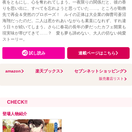
夜をともにし、心を奪われてしまう。一夜限りの関係だと、彼の香
りを思い出に、すべてを忘れようと思っていた……。ところが勤務
先で再会＆突然のプロポーズ！ ルイの正体は大企業の御曹司蒼沼
海翔だったのだ。二人は惹かれあいながらも素直になれず、すれ違
う日々が続いてしまう。さらに春花の長年の夢だったカフェ開業も
現実味が帯びてきて……？ 愛も夢も諦めない、大人の切ない純愛
ストーリー。
試し読み
連載ページはこちら
amazon
楽天ブックス
セブンネットショッピング
販売書店リスト
CHECK!!
登場人物紹介