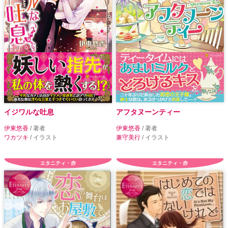
イジワルな吐息
アフタヌーンティー
伊東悠香
/ 著者
伊東悠香
/ 著者
ワカツキ
/ イラスト
兼守美行
/ イラスト
エタニティ・赤
エタニティ・赤