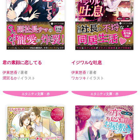
君の素顔に恋してる
イジワルな吐息
伊東悠香
/ 著者
伊東悠香
/ 著者
潤宮るか
/ イラスト
ワカツキ
/ イラスト
エタニティ文庫・赤
エタニティ文庫・赤