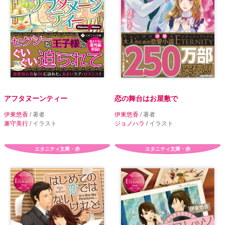
アフタヌーンティー
恋の舞台はお屋敷で
伊東悠香
/ 著者
伊東悠香
/ 著者
兼守美行
/ イラスト
ジョノハラ
/ イラスト
エタニティ文庫・赤
エタニティ文庫・赤