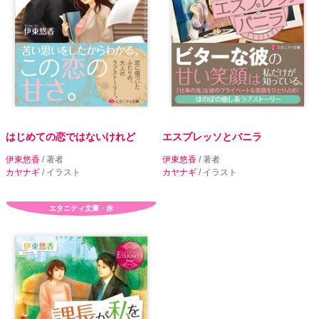
はじめての恋ではないけれど
エスプレッソとバニラ
伊東悠香
/ 著者
伊東悠香
/ 著者
カヤナギ
/ イラスト
カヤナギ
/ イラスト
エタニティ文庫・赤