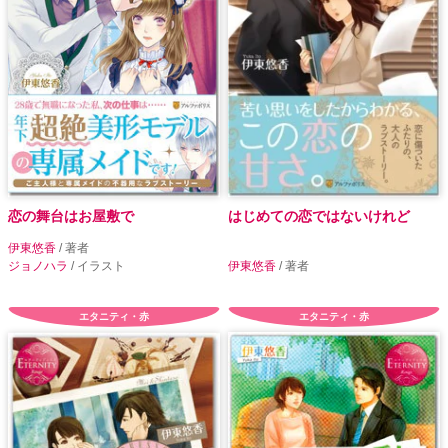
恋の舞台はお屋敷で
はじめての恋ではないけれど
伊東悠香
/ 著者
ジョノハラ
/ イラスト
伊東悠香
/ 著者
エタニティ・赤
エタニティ・赤