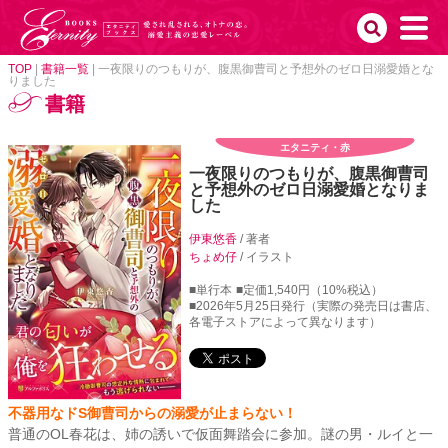
TOP
|
書籍一覧
|
一夜限りのつもりが、腹黒御曹司と予想外のゼロ日溺愛婚とな
りました
書籍
エタニティ・赤
一夜限りのつもりが、腹黒御曹司
と予想外のゼロ日溺愛婚となりま
した
伊東悠香
/ 著者
ちょめ仔
/ イラスト
■単行本
■定価1,540円（10%税込）
■2026年5月25日発行（実際の発売日は書店、
各電子ストアによって異なります）
不器用なドS御曹司からの溺愛が止まらない！
普通のOL春花は、姉の誘いで仮面舞踏会に参加。謎の男・ルイと一