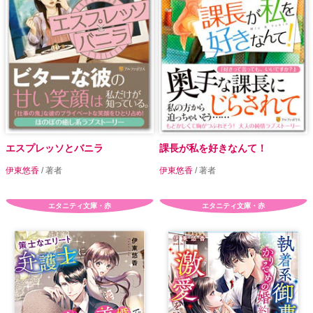
エスプレッソとバニラ
課長が私を好きなんて！
伊東悠香
/ 著者
伊東悠香
/ 著者
エタニティ文庫・赤
エタニティ文庫・赤