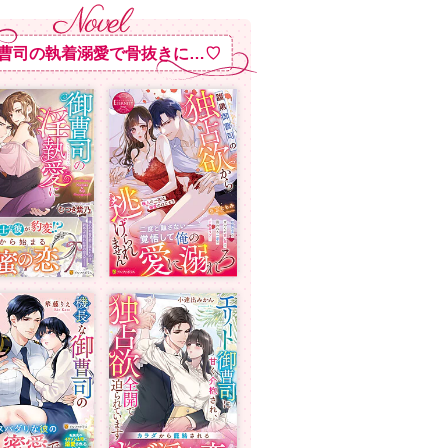
曹司の執着溺愛で骨抜きに…♡