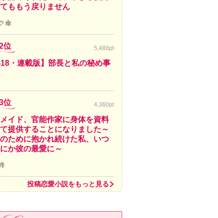
てももう戻りません
ク傘
2位
5,488pt
-18・連載版】部長と私の秘め事
3位
4,360pt
メイド、官能作家に身体を資料
て提供することになりました～
のために抱かれ続けた私、いつ
にか彼の最愛に～
蜂
投稿恋愛小説をもっと見る