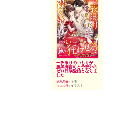
一夜限りのつもりが、
腹黒御曹司と予想外の
ゼロ日溺愛婚となりま
した
伊東悠香
/ 著者
ちょめ仔
/ イラスト