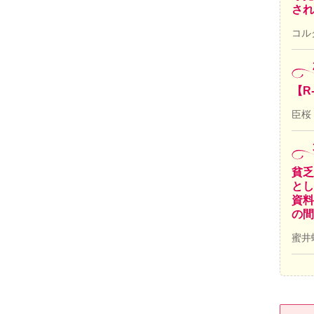
され
コル
【R
臣桜
貧乏
とし
資料
の間
蜜井