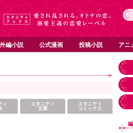
外編小説
公式漫画
投稿小説
アニ
ティ
エタニティ
エタニティ
本
文庫
コミックス