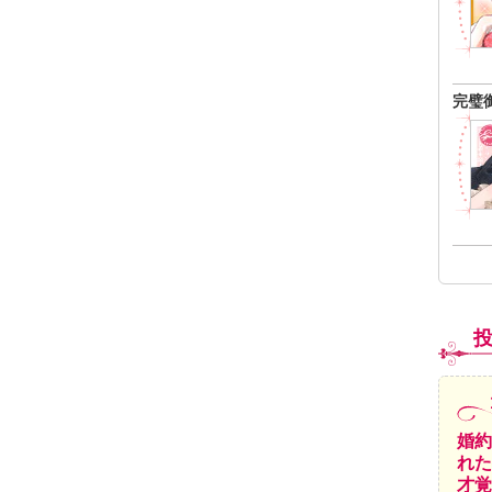
完璧
婚約
れた
才覚