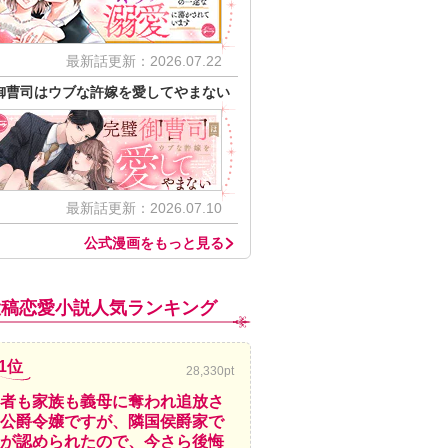
最新話更新：2026.07.22
御曹司はウブな許嫁を愛してやまない
最新話更新：2026.07.10
公式漫画をもっと見る
投稿恋愛小説人気ランキング
1位
28,330pt
者も家族も義母に奪われ追放さ
公爵令嬢ですが、隣国侯爵家で
が認められたので、今さら後悔