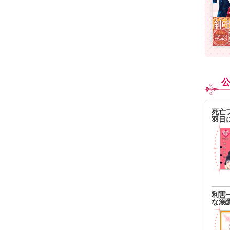
死亡
羽目
利害
な溺