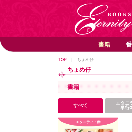
書籍
番
TOP
|
ちょめ仔
ちょめ仔
書籍
エタニ
すべて
単行
エタニティ・赤