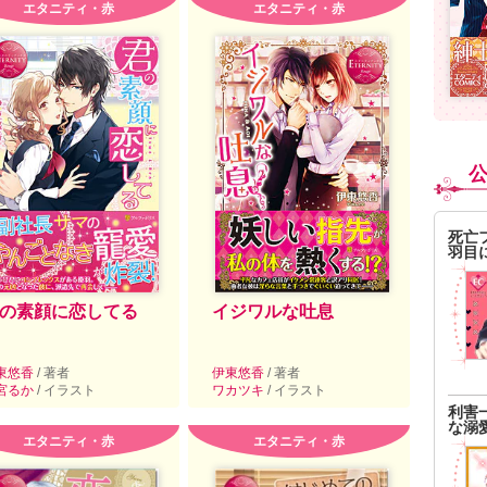
エタニティ・赤
エタニティ・赤
死亡
羽目
の素顔に恋してる
イジワルな吐息
東悠香
/ 著者
伊東悠香
/ 著者
宮るか
/ イラスト
ワカツキ
/ イラスト
利害
な溺
エタニティ・赤
エタニティ・赤