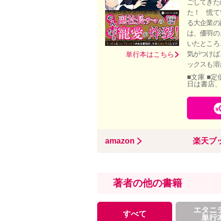
ごしてきた
た！ 慌て
る大企業の
は、優羽の
いたところ
気がつけば
単行本はこちら
ックスも溶
■文庫 ■定
日は書店
amazon
楽天ブ
著者の他の書籍
エタニ
すべて
単行