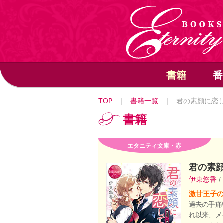
書籍
番
TOP
|
書籍一覧
|
君の素顔に恋
書籍
エタニティ文庫・赤
君の素
伊東悠香
/
激甘王子の
過去の手痛
れ以来、メ