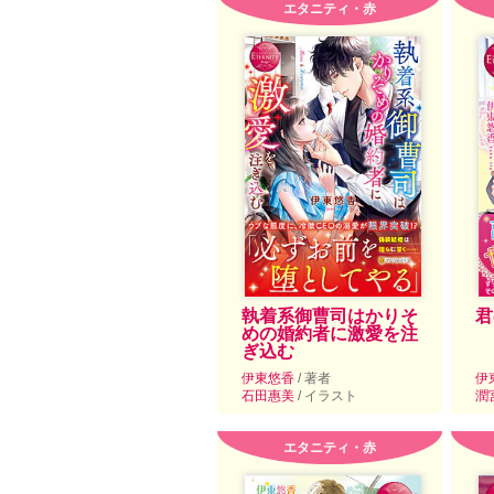
エタニティ・赤
執着系御曹司はかりそ
君
めの婚約者に激愛を注
ぎ込む
伊東悠香
/ 著者
伊
石田惠美
/ イラスト
潤
エタニティ・赤