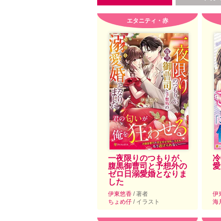
エタニティ・赤
一夜限りのつもりが、
冷
腹黒御曹司と予想外の
愛
ゼロ日溺愛婚となりま
した
伊東悠香
/ 著者
伊
ちょめ仔
/ イラスト
海