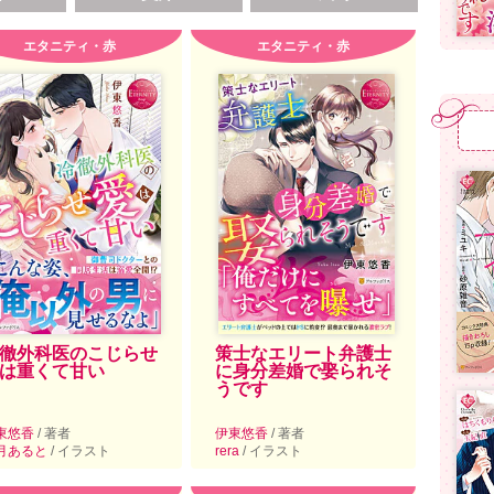
エタニティ・赤
エタニティ・赤
徹外科医のこじらせ
策士なエリート弁護士
は重くて甘い
に身分差婚で娶られそ
うです
東悠香
/ 著者
伊東悠香
/ 著者
月あると
/ イラスト
rera
/ イラスト