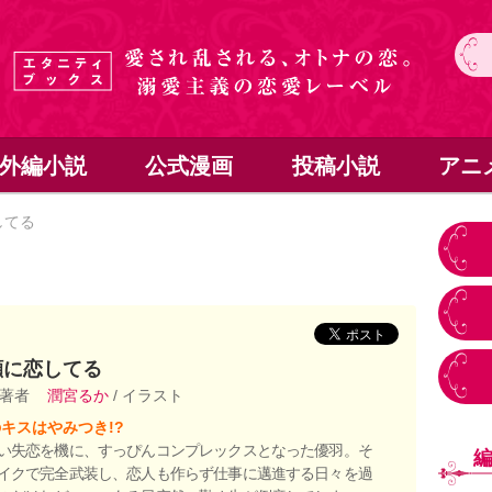
外編小説
公式漫画
投稿小説
アニ
してる
顔に恋してる
 著者
潤宮るか
/ イラスト
キスはやみつき!?
い失恋を機に、すっぴんコンプレックスとなった優羽。そ
イクで完全武装し、恋人も作らず仕事に邁進する日々を過