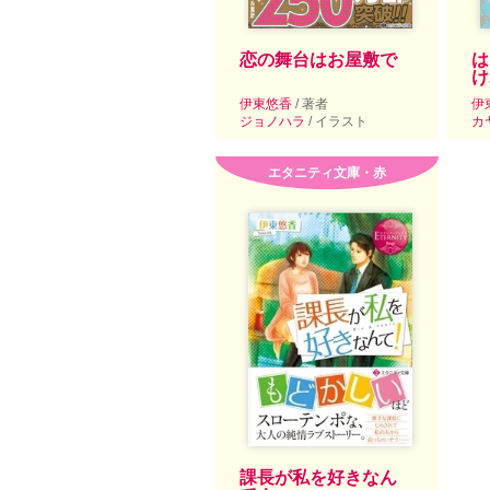
恋の舞台はお屋敷で
は
け
伊東悠香
/ 著者
伊
ジョノハラ
/ イラスト
カ
エタニティ文庫・赤
課長が私を好きなん