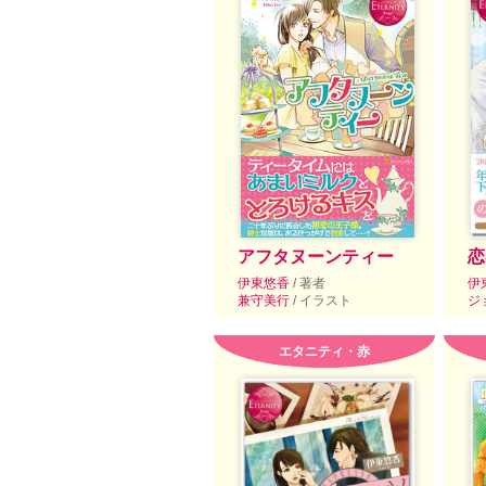
アフタヌーンティー
恋
伊東悠香
/ 著者
伊
兼守美行
/ イラスト
ジ
エタニティ・赤