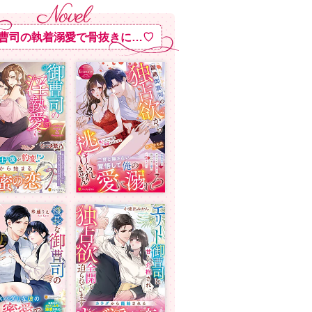
曹司の執着溺愛で骨抜きに…♡