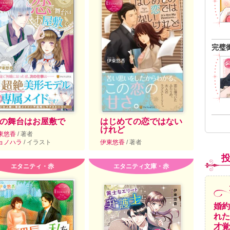
完璧
の舞台はお屋敷で
はじめての恋ではない
けれど
東悠香
/ 著者
ョノハラ
/ イラスト
伊東悠香
/ 著者
エタニティ・赤
エタニティ文庫・赤
婚約
れた
才覚