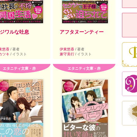
ジワルな吐息
アフタヌーンティー
東悠香
/ 著者
伊東悠香
/ 著者
カツキ
/ イラスト
兼守美行
/ イラスト
エタニティ文庫・赤
エタニティ文庫・赤