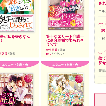
され
コル
【R
長が私を好きなん
策士なエリート弁護士
臣桜
！
に身分差婚で娶られそ
うです
伊東悠香
/ 著者
東悠香
/ 著者
rera
/ イラスト
捨て
戻せ
エタニティ文庫・赤
エタニティ文庫・赤
斉藤