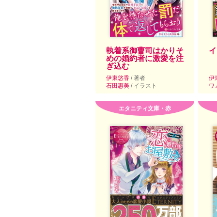
執着系御曹司はかりそ
イ
めの婚約者に激愛を注
ぎ込む
伊東悠香
/ 著者
伊
石田惠美
/ イラスト
ワ
エタニティ文庫・赤