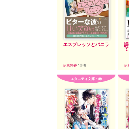
エスプレッソとバニラ
課
て
伊東悠香
/ 著者
伊
エタニティ文庫・赤