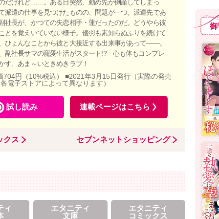
のだけれど……。ある日突然、勤め先が倒産してしまっ
て派遣の仕事を見つけたものの、問題が一つ。派遣先であ
副社長が、かつての失恋相手・蓮だったのだ。どうやら彼
御
ことを覚えいていない様子。優羽も素知らぬふりを続けて
、ひょんなことから彼と大接近する出来事があって――。
、副社長サマの寵愛生活がスタート!? 心も体もコンプレ
かす、あま～いときめきラブ！
価704円（10%税込） ■2021年3月15日発行（実際の発売
、各電子ストアによって異なります）
試し読み
連載ページはこちら
ックス
セブンネットショッピング
ティ
エタニティ
エタニティ
本
文庫
コミックス