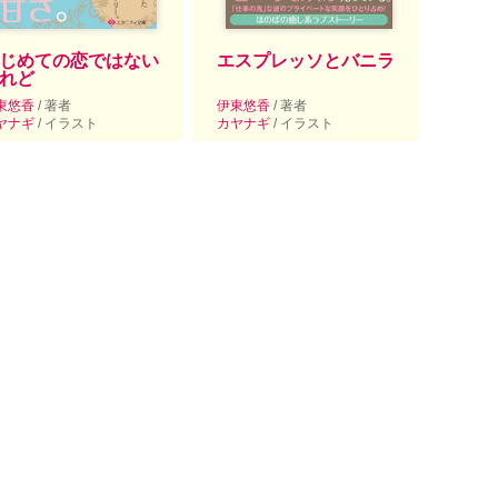
じめての恋ではない
エスプレッソとバニラ
れど
東悠香
/ 著者
伊東悠香
/ 著者
ヤナギ
/ イラスト
カヤナギ
/ イラスト