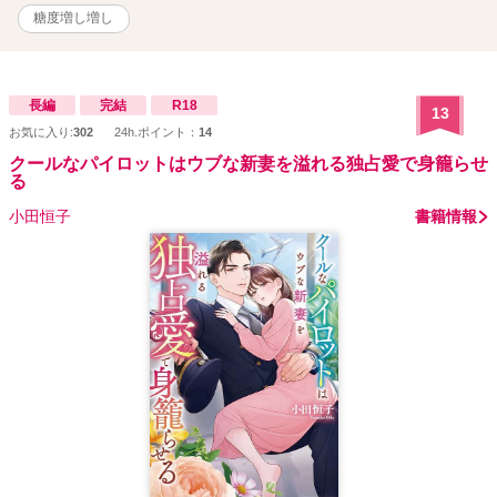
糖度増し増し
長編
完結
R18
13
お気に入り:
302
24h.ポイント：
14
クールなパイロットはウブな新妻を溢れる独占愛で身籠らせ
る
小田恒子
書籍情報