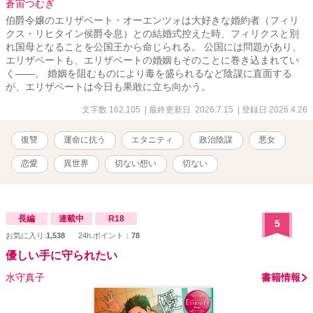
蒼宙つむぎ
伯爵令嬢のエリザベート・オーエンツォは大好きな婚約者（フィリ
クス・リヒタイン侯爵令息）との結婚式控えた時、フィリクスと別
れ国母となることを公国王から命じられる。 公国には問題があり、
エリザベートも、エリザベートの婚姻もそのことに巻き込まれてい
く――。 婚姻を阻むものにより毒を盛られるなど陰謀に直面する
が、エリザベートは今日も果敢に立ち向かう。
文字数 162,105
| 最終更新日 2026.7.15
| 登録日 2026.4.26
復讐
運命に抗う
エタニティ
政治陰謀
悪女
恋愛
異世界
切ない想い
切ない
長編
連載中
R18
5
お気に入り:
1,538
24h.ポイント：
78
優しい手に守られたい
水守真子
書籍情報