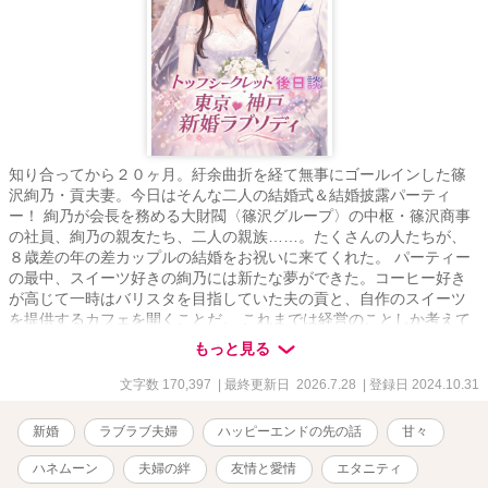
知り合ってから２０ヶ月。紆余曲折を経て無事にゴールインした篠
沢絢乃・貢夫妻。今日はそんな二人の結婚式＆結婚披露パーティ
ー！ 絢乃が会長を務める大財閥〈篠沢グループ〉の中枢・篠沢商事
の社員、絢乃の親友たち、二人の親族……。たくさんの人たちが、
８歳差の年の差カップルの結婚をお祝いに来てくれた。 パーティー
の最中、スイーツ好きの絢乃には新たな夢ができた。コーヒー好き
が高じて一時はバリスタを目指していた夫の貢と、自作のスイーツ
を提供するカフェを開くことだ。 これまでは経営のことしか考えて
いなかったけれど、会長は名誉職。だから将来的にはパティシエー
もっと見る
ルになる勉強を本格的に始めよう――。最愛の人に背中を押しても
らった彼女はそう決意した。 結婚披露パーティーが終わり、二人は
文字数 170,397
| 最終更新日 2026.7.28
| 登録日 2024.10.31
四泊五日の新婚旅行へ。行先は海外ではなく、兵庫県の神戸・淡路
島方面。 彼女たちはそこで、一年前に出張で訊ねた神戸支社の川元
新婚
ラブラブ夫婦
ハッピーエンドの先の話
甘々
支社長と再会。 旅先では仕事のことを忘れ、毎日イチャイチャする
二人なのだった……。 ※※エッチなシーンが登場するエピソードに
ハネムーン
夫婦の絆
友情と愛情
エタニティ
は「♡」マークをつけてます。※※