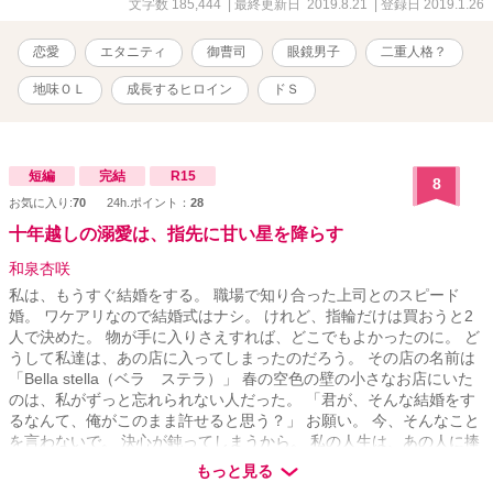
帰りからの、囲い込み生活が始まる？ 『許婚』？ そんな話、親
文字数 185,444
| 最終更新日 2019.8.21
| 登録日 2019.1.26
からも聞いた事もないし……絶対裏があるはずだからっ！ と言っ
ている間に気づけば、半年後に予定されている結婚式。えええ……
恋愛
エタニティ
御曹司
眼鏡男子
二重人格？
本当に結婚しちゃうの、私達？ ＊＊＊ ※ 感想コメントありがと
うございます！ 筆者が不慣れなため、ネタバレ含むものを普通に
地味ＯＬ
成長するヒロイン
ドＳ
出してしまったり、逆もまたあったりします。大きなネタバレはコ
メントをしてくださった方が配慮してくださっているのでないとは
思いますが、気にされる方はご注意ください。
短編
完結
R15
8
お気に入り:
70
24h.ポイント：
28
十年越しの溺愛は、指先に甘い星を降らす
和泉杏咲
私は、もうすぐ結婚をする。 職場で知り合った上司とのスピード
婚。 ワケアリなので結婚式はナシ。 けれど、指輪だけは買おうと2
人で決めた。 物が手に入りさえすれば、どこでもよかったのに。 ど
うして私達は、あの店に入ってしまったのだろう。 その店の名前は
「Bella stella（ベラ ステラ）」 春の空色の壁の小さなお店にいた
のは、私がずっと忘れられない人だった。 「君が、そんな結婚をす
るなんて、俺がこのまま許せると思う？」 お願い。 今、そんなこと
を言わないで。 決心が鈍ってしまうから。 私の人生は、あの人に捧
げると決めてしまったのだから。 ⌒＊｡*ﾟ＊⌒＊ﾟ*｡＊⌒＊｡*ﾟ＊⌒＊
もっと見る
ﾟ*｡＊⌒＊｡*ﾟ 東雲美空（28） 会社員 × 如月理玖（28） 有名ジュ