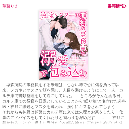
華藤りえ
書籍情報
塚森病院の事務員をする朱理は、心ない噂で心に傷を負って以
来、メガネとマスクで顔を隠し、人目を避けるようにして一人、カ
ルテ庫で書類整理をして過ごしていた。 ところがそんなある日、
カルテ庫での昼寝を日課としていることから“眠り姫”と名付けた外科
医・神野に眼鏡とマスクを奪われ、強引にキスをされてしまう。
それからも神野は頻繁にカルテ庫に来ては朱理とお茶をしたり、仕
事のアドバイスをしてくれたりと関わりを深めだす……。 神野に
惹かれることで、過去に受けた心の傷を徐々に忘れはじめていた朱
理。 だが二人に思いもかけない事件が起きて――。 ※大人ドクタ