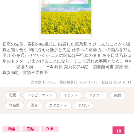
初恋の先輩、春樹の結婚式に 出席した菜乃花は ひょんなことから颯
真と知り合う 胸に抱えた挫折と失恋 仕事への葛藤 互いの悩みを打ち
明け 心を通わせていくが 二人の関係は平行線のまま ある日菜乃花は
別のドクターと出かけることになり、そこで思わぬ事態となる… ✼••
┈┈┈ 登場人物 ┈┈┈••✼ 鈴原 菜乃花(24歳)…図書館司書 宮瀬 颯
真(28歳)…救急科専攻医
文字数 100,461
| 最終更新日 2024.10.11
| 登録日 2024.10.11
恋愛
ハッピーエンド
イケメン
ドクター
結婚
救命医
医者
エタニティ
切ない
長編
完結
R18
18