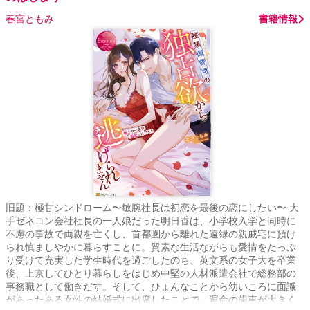
春宮ともみ
書籍情報
旧題：極甘シンドローム〜敏腕社長は初恋を最後の恋にしたい〜 大
手ゼネコン会社社長の一人娘だった明日香は、小学校入学と同時に
不慮の事故で両親を亡くし、首都圏から離れた遠縁の親戚宅に預け
られ慎ましやかに暮らすことに。質素な生活ながらも愛情をたっぷ
り受けて充実した学生時代を過ごしたのち、英文系の女子大を卒業
後、上京してひとり暮らしをはじめ中堅の人材派遣会社で総務部の
事務職として働きだす。そして、ひょんなことから幼いころに面識
があったある女性の結婚式に出席したことで、運命の歯車が大きく