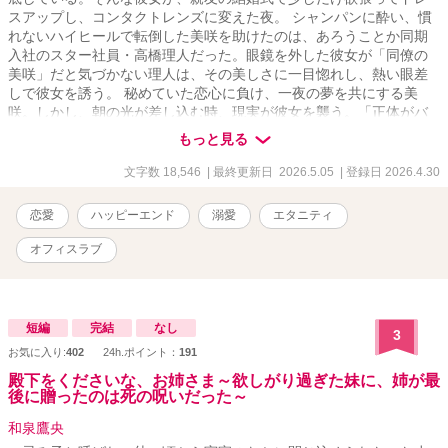
スアップし、コンタクトレンズに変えた夜。 シャンパンに酔い、慣
れないハイヒールで転倒した美咲を助けたのは、あろうことか同期
入社のスター社員・高橋理人だった。眼鏡を外した彼女が「同僚の
美咲」だと気づかない理人は、その美しさに一目惚れし、熱い眼差
しで彼女を誘う。 秘めていた恋心に負け、一夜の夢を共にする美
咲。しかし、朝の光が差し込む時、現実が彼女を襲う。「正体がバ
レて幻滅されるのが怖い」――。彼女は理人が眠る傍らに数枚の万
もっと見る
札と「忘れてください」というメモを残し、再び地味な眼鏡をかけ
て逃げ出すようにホテルを後にする。 しかし彼女は知らなかった。
文字数 18,546
| 最終更新日 2026.5.05
| 登録日 2026.4.30
理人が残されたメモを見つめ、不敵な笑みを浮かべていたことを。
**「……逃がさないよ、美咲」** 月曜日のオフィスから始まる、甘く
恋愛
ハッピーエンド
溺愛
エタニティ
危険な追走劇。 ※最終話まで予約投稿済みです。
オフィスラブ
短編
完結
なし
3
お気に入り:
402
24h.ポイント：
191
殿下をくださいな、お姉さま～欲しがり過ぎた妹に、姉が最
後に贈ったのは死の呪いだった～
和泉鷹央