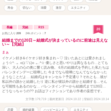
再会
切ない
溺愛
激甘
エタニティ
長編
完結
R15
20
お気に入り:
209
24h.ポイント：
7
結婚までの120日～結婚式が決まっているのに前途は見えな
い～【完結】
まぁ
イケメン好き&イケオジ好き集まれ～♡ 泣いたあとには愛されまし
ょう☆*: .｡. o(≧▽≦)o .｡.:*☆ 優しさと思いやりは異なるもの…とても
深い、大人の心の奥に響く読み物。 6月の結婚式を予約した私たちは
バレンタインデーに喧嘩した 今までなら喧嘩になんてならなかった
ようなことだよ… 結婚式はキャンセル？予定通り？それとも…彼が
私以外の誰かと結婚したり 逆に私が彼以外の誰かと結婚する…そん
な可能性もあるのかな… バレンタインデーから結婚式まで120日…
どうなっちゃうの?? お話はフィクションであり作者の妄想です。
文字数 179,719
| 最終更新日 2024.10.22
| 登録日 2024.10.14
恋愛
婚約破棄
ハッピーエンド
エタニティ