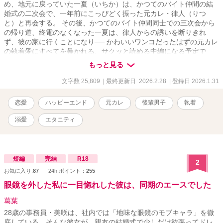
め、地元に戻っていた一夏（いちか）は、かつてのバイト仲間の結
婚式の二次会で、一年前にこっぴどく振った元カレ・律人（りつ
と）と再会する。 その後、かつてのバイト仲間同士での三次会から
の帰り道、終電のなくなった一夏は、律人からの誘いを断りきれ
ず、彼の家に行くことになり── かわいいワンコだったはずの元カレ
の執着愛にすべてを暴かれる、サクッと読める中編になる予定で
す。
もっと見る
文字数 25,809
| 最終更新日 2026.2.28
| 登録日 2026.1.31
恋愛
ハッピーエンド
元カレ
後輩男子
執着
溺愛
エタニティ
短編
完結
R18
2
お気に入り:
87
24h.ポイント：
255
眼鏡を外した私に一目惚れした彼は、同期のエースでした
葛葉
28歳の事務員・美咲は、社内では「地味な眼鏡のモブキャラ」を徹
底している。そんな彼女が、親友の結婚式で少しだけ欲張ってドレ