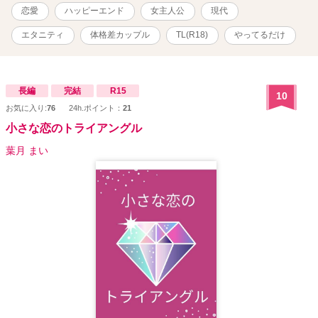
恋愛
ハッピーエンド
女主人公
現代
エタニティ
体格差カップル
TL(R18)
やってるだけ
長編
完結
R15
10
お気に入り:
76
24h.ポイント：
21
小さな恋のトライアングル
葉月 まい