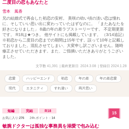
二度目の恋もあなたと
雪本 風香
兄の結婚式で再会した初恋の安村。 美咲の幼い頃の淡い恋は憧れ
に、そしていい思い出に変わっていたはずなのに。 「またあなたを
好きになりました」 8歳の年の差ラブストーリーです。 不定期更新
です。 R18は★つき。 他サイトにも掲載しています。 （3/14追記）
※初恋から二度目の恋までの期間は15年です。誤って10年と記載し
ておりました。混乱させてしまい、大変申し訳ございません。随時
修正させていただきます。また、ご指摘いただきありがとうござい
ました。
文字数 41,391
| 最終更新日 2024.3.08
| 登録日 2024.1.28
恋愛
ハッピーエンド
初恋
年の差
年の差恋愛
現代
エタニティ
すれ違い
両片思い
短編
完結
R18
15
お気に入り:
276
24h.ポイント：
14
敏腕ドクターは孤独な事務員を溺愛で包み込む