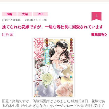
長編
完結
R18
6
お気に入り:
605
24h.ポイント：
28
捨てられた花嫁ですが、一途な若社長に溺愛されています
紺乃 藍
書籍情報
旧題：突然ですが、偽装溺愛婚はじめました 結婚式当日、花嫁であ
る柏木七海（かしわぎななみ）をバージンロードの先で待ち受けて