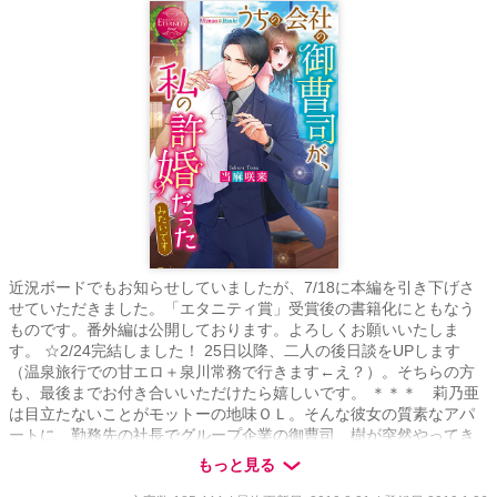
近況ボードでもお知らせしていましたが、7/18に本編を引き下げさ
せていただきました。「エタニティ賞」受賞後の書籍化にともなう
ものです。番外編は公開しております。よろしくお願いいたしま
す。 ☆2/24完結しました！ 25日以降、二人の後日談をUPします
（温泉旅行での甘エロ＋泉川常務で行きます←え？）。そちらの方
も、最後までお付き合いいただけたら嬉しいです。 ＊＊＊ 莉乃亜
は目立たないことがモットーの地味ＯＬ。そんな彼女の質素なアパ
ートに、勤務先の社長でグループ企業の御曹司、樹が突然やってき
て「私は貴女の許婚です、今日から私達は一緒に生活しなければな
もっと見る
りません」と告げた。そのまま彼の自宅＠高級マンションへお持ち