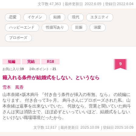
エリー作家 ⌒＊｡*ﾟ＊⌒＊ﾟ*｡＊⌒＊｡*ﾟ＊⌒＊ ﾟ*｡＊⌒＊｡*ﾟ
文字数 47,363
| 最終更新日 2022.6.05
| 登録日 2022.6.04
恋愛
イケメン
結婚
現代
エタニティ
ハッピーエンド
性描写あり
妊娠
溺愛
プロポーズ
短編
完結
R18
9
お気に入り:
19
24h.ポイント：
21
籍入れる条件が結婚式をしない、というなら
雪本 風香
山本奈緒×坂木絢斗 『付き合う条件が挿入の有無、なら』 の続編に
なります。 付き合って3ヶ月。 絢斗さんにプロポーズされた私、山
本奈緒は返事を出来ないでいた。 何故なら、営業と聞いていた絢斗
さんは実は消防士で、ほぼ必ずといっていいほど、結婚式をしない
といけない職場環境だったから。
文字数 12,817
| 最終更新日 2025.10.09
| 登録日 2025.10.09