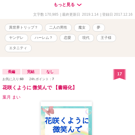
とは別に、更に雛子を困惑させる奇妙な出来事があり…？ 毎夜の夢
もっと見る
の中、美しい王子様に愛を捧げられるのは、愛らしいお姫様…では
なくて、「ゴスロリドレス（アダム○ファミリー仕様）の魔女
文字数 170,985
| 最終更新日 2019.1.14
| 登録日 2017.12.16
様」！？ ちょっとまって。どこへ行ったの私の平和！！！ 逃げ癖が
ついた現代大人女子の、夢の中まで逃げられない日々の始まり
異世界トリップ？
二人の男性
魔女
夢
―――。
ヤンデレ
ハーレム？
恋愛
現代
王子様
エタニティ
長編
完結
なし
17
お気に入り:
60
24h.ポイント：
7
花咲くように 微笑んで 【書籍化】
葉月 まい