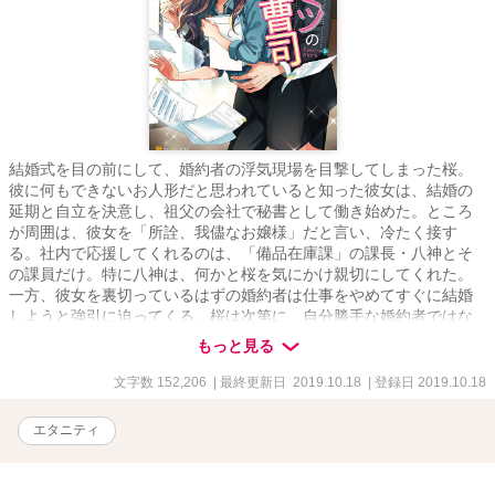
結婚式を目の前にして、婚約者の浮気現場を目撃してしまった桜。
彼に何もできないお人形だと思われていると知った彼女は、結婚の
延期と自立を決意し、祖父の会社で秘書として働き始めた。ところ
が周囲は、彼女を「所詮、我儘なお嬢様」だと言い、冷たく接す
る。社内で応援してくれるのは、「備品在庫課」の課長・八神とそ
の課員だけ。特に八神は、何かと桜を気にかけ親切にしてくれた。
一方、彼女を裏切っているはずの婚約者は仕事をやめてすぐに結婚
しようと強引に迫ってくる。桜は次第に、自分勝手な婚約者ではな
く優しい八神に惹かれていき――!?
もっと見る
文字数 152,206
| 最終更新日 2019.10.18
| 登録日 2019.10.18
エタニティ