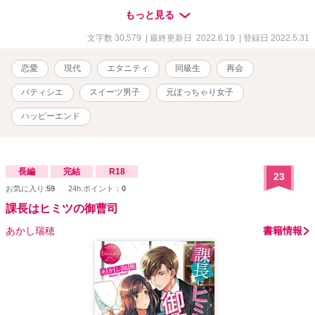
た回は閲覧時周囲背後にお気をつけてください。 表紙はかんたん表
もっと見る
紙メーカーを使用、画像はぱくたそ様のフリー素材をお借りしてお
ります。 作品の無断転載はご遠慮ください。
文字数 30,579
| 最終更新日 2022.6.19
| 登録日 2022.5.31
恋愛
現代
エタニティ
同級生
再会
パティシエ
スイーツ男子
元ぽっちゃり女子
ハッピーエンド
長編
完結
R18
23
お気に入り:
59
24h.ポイント：
0
課長はヒミツの御曹司
あかし瑞穂
書籍情報