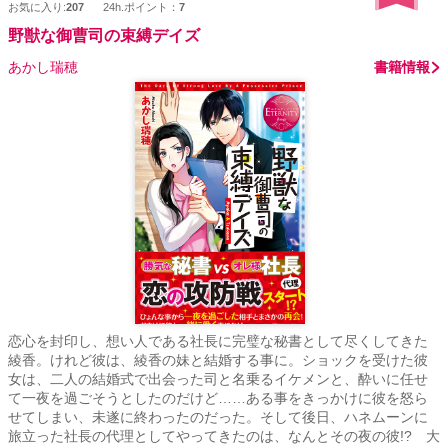
お気に入り:
207
24h.ポイント：
7
野獣な御曹司の束縛デイズ
あかし瑞穂
書籍情報
恋心を封印し、想い人である社長に完璧な秘書として尽くしてきた
綾香。けれど彼は、綾香の妹と結婚する事に。ショックを受けた彼
女は、二人の結婚式で出会った司と名乗るイケメンと、酔いに任せ
て一夜を過ごそうとしたのだけど……ある事をきっかけに彼を怒ら
せてしまい、未遂に終わったのだった。そして後日、ハネムーンに
旅立った社長の代理としてやってきたのは、なんとその夜の彼!? 大