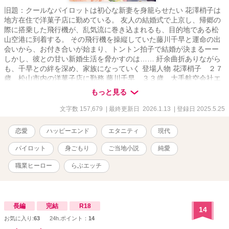
旧題：クールなパイロットは初心な新妻を身籠らせたい 花澤梢子は
地方在住で洋菓子店に勤めている。 友人の結婚式で上京し、帰郷の
際に搭乗した飛行機が、乱気流に巻き込まれるも、目的地である松
山空港に到着する。 その飛行機を操縦していた藤川千早と運命の出
会いから、お付き合いが始まり、トントン拍子で結婚が決まるーー
しかし、彼との甘い新婚生活を脅かすのは…… 紆余曲折ありながら
も、千早との絆を深め、家族になっていく 登場人物 花澤梢子 ２７
歳 松山市内の洋菓子店に勤務 藤川千早 ３３歳 大手航空会社エ
アラインジャパン（通称ＡＬＪ）の操縦士 ご当地ものの物語です。
もっと見る
実在する地名などが出てきますが、物語はフィクションです。 架空
の航空会社につき、物語上で就航している便も実際には就航してお
文字数 157,679
| 最終更新日 2026.1.13
| 登録日 2025.5.25
りません。 連載開始日 2025/05/25 完結日 2025/06/29 完結まで
毎日６時、１２時、２０時更新予定です。 ＊2025/06/04 ベリーズカ
恋愛
ハッピーエンド
エタニティ
現代
フェさんのサイトでも連載を開始しました。 作品の無断転載はご遠
慮ください。
パイロット
身ごもり
ご当地小説
純愛
職業ヒーロー
らぶエッチ
長編
完結
R18
14
お気に入り:
63
24h.ポイント：
14