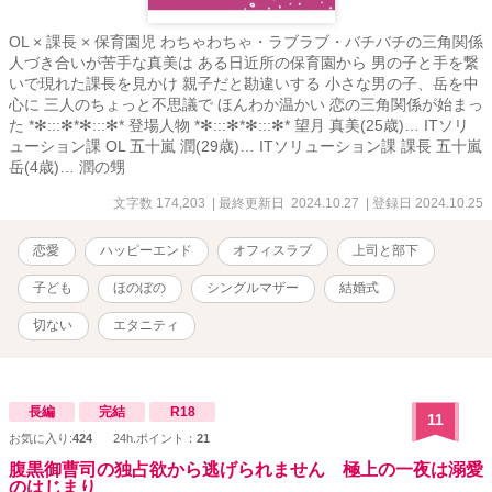
OL × 課長 × 保育園児 わちゃわちゃ・ラブラブ・バチバチの三角関係
人づき合いが苦手な真美は ある日近所の保育園から 男の子と手を繋
いで現れた課長を見かけ 親子だと勘違いする 小さな男の子、岳を中
心に 三人のちょっと不思議で ほんわか温かい 恋の三角関係が始まっ
た *✻:::✻*✻:::✻* 登場人物 *✻:::✻*✻:::✻* 望月 真美(25歳)… ITソリ
ューション課 OL 五十嵐 潤(29歳)… ITソリューション課 課長 五十嵐
岳(4歳)… 潤の甥
文字数 174,203
| 最終更新日 2024.10.27
| 登録日 2024.10.25
恋愛
ハッピーエンド
オフィスラブ
上司と部下
子ども
ほのぼの
シングルマザー
結婚式
切ない
エタニティ
長編
完結
R18
11
お気に入り:
424
24h.ポイント：
21
腹黒御曹司の独占欲から逃げられません 極上の一夜は溺愛
のはじまり