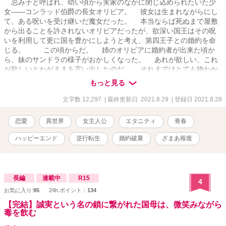
忌み子と呼ばれ、幼い頃から実家のなかに閉じ込められたいた少
女――コンラッド伯爵の長女オリビア。 彼女は生まれながらにし
て、ある呪いを受け継いだ魔女だった。 本当ならば死ぬまで屋敷
から出ることを許されないオリビアだったが、欲深い国王はその呪
いを利用して更に国を豊かにしようと考え、第四王子との婚約を命
じる。 この頃からだ。 姉のオリビアに婚約者が出来た頃か
ら、妹のサンドラの様子がおかしくなった。 あれが欲しい、これ
が欲しいとわがままを言い出したのだ。 それまではとても物わか
りのよい子だったのに。 半年後――。 オリビアと婚約者、王太
もっと見る
子ジョシュアの結婚式が間近に迫ったある日。 サンドラは呆れた
ことに、王太子が欲しいと言い出した。 オリビアの我慢はとうと
文字数 12,297
| 最終更新日 2021.8.29
| 登録日 2021.8.28
う限界に達してしまい…… 最後はハッピーエンドです。 別の投
稿サイトでも掲載しています。
恋愛
異世界
女主人公
エタニティ
青春
ハッピーエンド
逆行転生
婚約破棄
ざまあ報復
長編
連載中
R15
4
お気に入り:
95
24h.ポイント：
134
【完結】誠実という名の鎖に繋がれた国母は、微笑みながら
毒を飲む