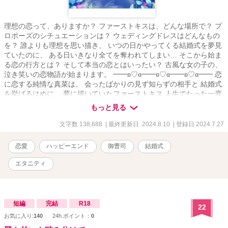
理想の恋って、ありますか？ ファーストキスは、どんな場所で？ プ
ロポーズのシチュエーションは？ ウェディングドレスはどんなもの
を？ 誰よりも理想を思い描き、 いつの日かやってくる結婚式を夢見
ていたのに、 ある日いきなり全てを奪われてしまい… そこから始ま
る恋の行方とは？ そして本当の恋とはいったい？ 古風な女の子の、
泣き笑いの恋物語が始まります。 ━━ʚ♡ɞ━━ʚ♡ɞ━━ʚ♡ɞ━━ 恋
に恋する純情な真菜は、 会ったばかりの見ず知らずの相手と 結婚式
を挙げるはめに… 夢に描いていたファーストキス 人生でたった一度
の結婚式 憧れていたウェディングドレス 全ての理想を奪われて、落
もっと見る
ち込む真菜に 果たして本当の恋はやってくるのか？
文字数 138,688
| 最終更新日 2024.8.10
| 登録日 2024.7.27
恋愛
ハッピーエンド
御曹司
結婚式
エタニティ
短編
完結
R18
22
お気に入り:
140
24h.ポイント：
0