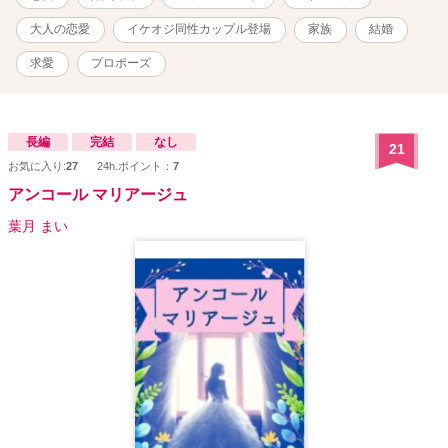
大人の恋愛
イケオジ同性カップル登場
家族
結婚
求愛
プロポーズ
長編
完結
なし
21
お気に入り:
27
24h.ポイント：
7
アンコール マリアージュ
葉月 まい