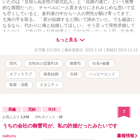
いたのは『見知らぬ女性の挙式乱入』と『花婿の逃亡』という衝撃
的な展開だった。 チャペルに一人置き去りにされみじめな思いで立
ち尽くしていると、参列者の中から一人の男性が駆け寄ってきて、
七海の手を取る。 「君が結婚すると聞いて諦めていた。でも破談に
なるなら、代わりに俺と結婚してほしい」 そう言って突然求婚して
きたのは、七海が日々社長秘書として付き従っている上司・支倉将
斗（はせくらまさと）だった。 最初は拒否する七海だったが、会社
もっと見る
の外聞と父の体裁を盾に押し切られ、結局は期限付きの〝偽装溺愛
婚〟に応じることに。 しかし長年ビジネスパートナーとして苦楽を
文字数 222,801
| 最終更新日 2025.1.14
| 登録日 2023.12.13
共にしてきた二人は、アッチもコッチも偽装とは思えないほどに相
性抜群で…!? ◇ 2025.1.14. エタニティブックスさまより書籍化し
現代
女性向け恋愛R18
御曹司
社長×秘書
ました ◇ Ｒ18表現のある番外編には「◆」マークがついています
◇ 設定はすべてフィクションです。実際の人物・企業・団体には一
オフィスラブ
偽装結婚
夫婦
ハッピーエンド
切関係ございません ◇ エブリスタ・ムーンライトノベルズにも掲載
していました（2024.12.引き下げ済み）
執着・溺愛
エタニティ
長編
完結
R18
7
お気に入り:
1,938
24h.ポイント：
28
うちの会社の御曹司が、私の許婚だったみたいです
sakuru
書籍情報