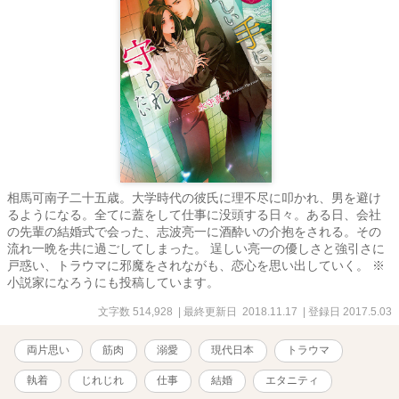
相馬可南子二十五歳。大学時代の彼氏に理不尽に叩かれ、男を避け
るようになる。全てに蓋をして仕事に没頭する日々。ある日、会社
の先輩の結婚式で会った、志波亮一に酒酔いの介抱をされる。その
流れ一晩を共に過ごしてしまった。 逞しい亮一の優しさと強引さに
戸惑い、トラウマに邪魔をされながも、恋心を思い出していく。 ※
小説家になろうにも投稿しています。
文字数 514,928
| 最終更新日 2018.11.17
| 登録日 2017.5.03
両片思い
筋肉
溺愛
現代日本
トラウマ
執着
じれじれ
仕事
結婚
エタニティ