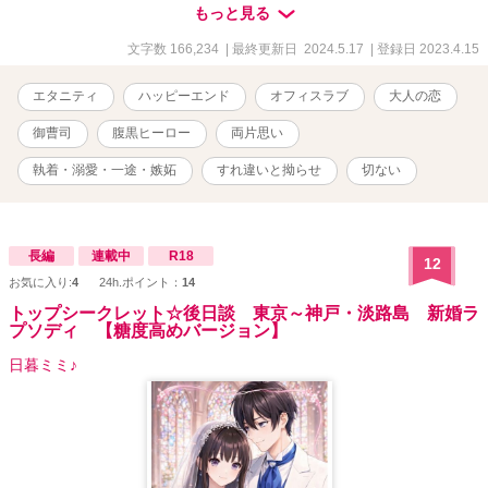
動きだしてしまい――？ ＊＊＊ ドＳで策士な腹黒御曹司×元令嬢
もっと見る
OLが紡ぐ、甘酸っぱい初恋ロマンス ＊＊＊ ◎作中に出てくる企
業名、施設・地域名、登場人物が持つ知識等は創作上のフィクショ
文字数 166,234
| 最終更新日 2024.5.17
| 登録日 2023.4.15
ンです ◆アルファポリス様のみの掲載(今後も他サイトへの転載は予
定していません) ※著者既作「(エタニティブックス)俺様エリートは
エタニティ
ハッピーエンド
オフィスラブ
大人の恋
独占欲全開で愛と快楽に溺れさせる」のサブキャラクター、
「【R18】音のない夜に」のヒーローがそれぞれ名前だけ登場します
御曹司
腹黒ヒーロー
両片思い
が、もちろんこちら単体のみでもお楽しみいただけます。彼らをご
存知の方はくすっとしていただけたら嬉しいです ※著者が読みたい
執着・溺愛・一途・嫉妬
すれ違いと拗らせ
切ない
だけの性癖を詰め込んだ三人称一元視点習作です
長編
連載中
R18
12
お気に入り:
4
24h.ポイント：
14
トップシークレット☆後日談 東京～神戸・淡路島 新婚ラ
プソディ 【糖度高めバージョン】
日暮ミミ♪