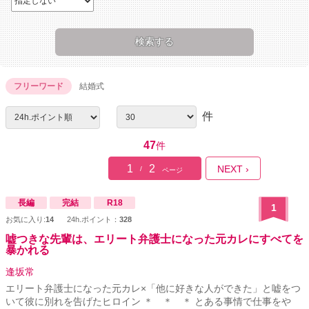
フリーワード
結婚式
件
47
件
1
2
NEXT ›
/
ページ
長編
完結
R18
1
お気に入り:
14
24h.ポイント：
328
嘘つきな先輩は、エリート弁護士になった元カレにすべてを
暴かれる
逢坂常
エリート弁護士になった元カレ×「他に好きな人ができた」と嘘をつ
いて彼に別れを告げたヒロイン ＊ ＊ ＊ とある事情で仕事をや