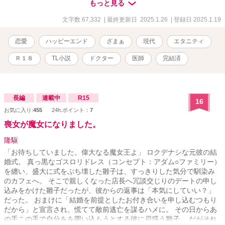
もっと見る
ーと真面目事務員の恋愛です🌟 ※Ｒ18シーン有 ※全話投稿予約済
※2018.07.01 にLUNA文庫様より出版していた「眠りの森のドクタ
文字数 67,332
| 最終更新日 2025.1.26
| 登録日 2025.1.19
ーは堅物魔女を恋に堕とす」の改稿版です。 ※現在の版権は華藤り
えにあります。 💕💕💕神野視点と結婚式を追加してます💕💕💕 ※イ
恋愛
ハッピーエンド
ざまぁ
現代
エタニティ
ラスト：名残みちる（https://x.com/___NAGORI）様 デザイン：
まお（https://x.com/MAO034626） 様 にお願いいたしました🌟
Ｒ１８
TL小説
ドクター
医師
完結済
長編
連載中
R15
16
お気に入り:
455
24h.ポイント：
7
喪女が魔女になりました。
隆駆
「お待ちしていました。偉大なる魔女王よ」 ロクデナシな元彼の結
婚式。 真っ黒なゴスロリドレス（コンセプト：アダム○ファミリー）
を纏い、盛大に式をぶち壊した雛子は、すっきりした気分で馴染み
のカフェへ。 そこで親しくなった店長へ冗談交じりのデートの申し
込みをかけた雛子だったが、彼からの返事は「本気にしていい？」
だった。 おまけに「結婚を前提としたお付き合いを申し込むつもり
だから」と宣言され、慌てて敵前逃亡を謀るハメに。 その日からあ
の手この手で自分をを囲い込もうとする彼に戸惑う雛子。 だがそれ