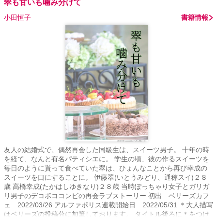
翠も甘いも噛み分けて
小田恒子
書籍情報
友人の結婚式で、偶然再会した同級生は、スイーツ男子。 十年の時
を経て、なんと有名パティシエに。 学生の頃、彼の作るスイーツを
毎日のように貰って食べていた翠は、ひょんなことから再び幸成の
スイーツを口にすることに。 伊藤翠(いとうみどり、通称スイ)２８
歳 高橋幸成(たかはしゆきなり)２８歳 当時ぽっちゃり女子とガリガ
リ男子のデコボココンビの再会ラブストーリー 初出 ベリーズカフ
ェ 2022/03/26 アルファポリス連載開始日 2022/05/31 ＊大人描写
はベリーズの投稿分に加筆しております。 タイトル後ろに＊をつけ