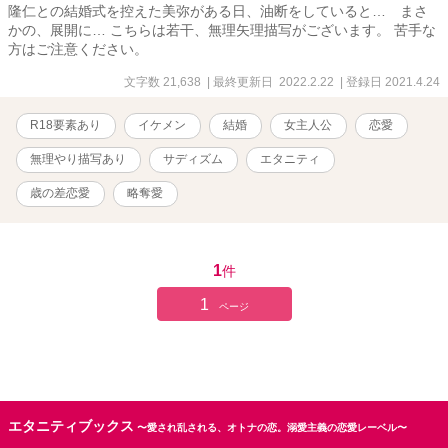
隆仁との結婚式を控えた美弥がある日、油断をしていると… まさ
かの、展開に… こちらは若干、無理矢理描写がございます。 苦手な
方はご注意ください。
文字数 21,638
| 最終更新日 2022.2.22
| 登録日 2021.4.24
R18要素あり
イケメン
結婚
女主人公
恋愛
無理やり描写あり
サディズム
エタニティ
歳の差恋愛
略奪愛
1
件
1
ページ
エタニティブックス
〜愛され乱される、オトナの恋。溺愛主義の恋愛レーベル〜