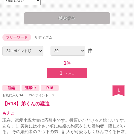
フリーワード
サディズム
件
1
件
1
ページ
短編
連載中
R18
1
お気に入り:
44
24h.ポイント：
0
【R18】弟くんの猛進
もえこ
現在、恋愛小説大賞に応募中です。投票いただけると嬉しいです。
あらすじ 美弥には小さい頃に結婚の約束をした婚約者、隆仁がい
る。 その婚約者の７つ下の弟、計人が可愛らしく絡んでくる日常。