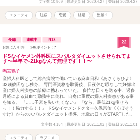
文字数 10,969
| 最終更新日 2020.4.27
| 登録日 2020.4.27
エタニティ
妊娠
恋愛
結婚
監禁？
長編
連載中
R18
22
お気に入り:
89
24h.ポイント：
7
ドSなイケメン外科医にスパルタダイエットさせられてま
す〜半年で−21kgなんて無理です！！〜
鳴宮鶉子
産婦人科医として総合病院で働いている麻倉日和《あさくらひよ》
32歳彼氏なし独身。 専門医資格を取得後、日夜休む暇なしで妊娠出
産に婦人科疾患の診療に携わっていた。 多忙な日々を送る中、過多
月経による貧血で勤務中に倒れ、自身に重度の婦人科疾患がある事
を知る。 『……子宮を失いたくない』 『なら、最低21kg痩せろ
っ！！協力する！！』 ドSなイケメンドクター久保宗佑《くぼそう
すけ》からのスパルタダイエット指導、地獄の日々がSTARTした。
文字数 4,184
| 最終更新日 2021.1.02
| 登録日 2021.1.01
エタニティ
ラブコメ