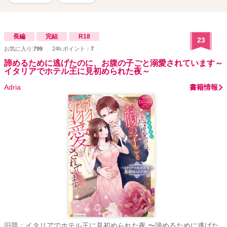
長編
完結
R18
23
お気に入り:
799
24h.ポイント：
7
諦めるために逃げたのに、お腹の子ごと溺愛されています～
イタリアでホテル王に見初められた夜～
Adria
書籍情報
旧題：イタリアでホテル王に見初められた夜 〜諦めるために逃げた