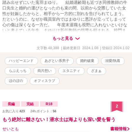
踏み出せずにいた兎羽まゆり。 結婚適齢期も近づき同僚教師の牛
口先生と婚約の運びとなったのも束の間、以前から交際していた女
性が妊娠したからと、相手から一方的に別れを告げられてしまう。
だというのに、なぜか職員室内ではまゆりに悪評が立ってしまって
心の傷は深くなる一方だ。 年度末退職も視野に入れないといけな
いと考えている矢先、まゆりは新任教師の指導を頼まれる。校門ま
で迎えに行くと、そこにいたのは大人になった大牙で――？ 裏切
もっと見る
られた心の傷が深くて次の恋に踏み込めないと思っていた兎羽まゆ
り×ワケあって彼女のそばを離れなければならなくなった龍ヶ崎大
文字数 48,388
| 最終更新日 2024.1.08
| 登録日 2024.1.02
牙、再会した二人が悪い噂と10年来の秘密を乗り超えて幸せになる
物語。 ※R15〜R18に※、R18に※※ ※現実世界に疎い作者による
ハッピーエンド
あざとい系男子
婚約破棄
溺愛/執着
現代TLなのでご容赦くださいましたら幸いです。 ※ヒーローはワン
コ系？ニャンコ系？甘えん坊系？ヤンデレ？腹黒？あざとい系男子
らぶえっち
両片想い
エタニティ
ざまぁ
です。 ※36000字数完結。+大牙side5000字数。 ※1/7おまけの学校
R書いてます。そこまで書いたら完結します。
ほのぼの
オフィスラブ
長編
完結
R18
2
お気に入り:
423
24h.ポイント：
56
もう絶対に離さない！潜水士は海よりも深い愛を誓う
せいとも
書籍情報