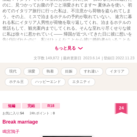
のに、見つかってお腹の子ごと溺愛されてます〜 夏休みを使い、初
めてのイタリア旅行に行った私は、不注意から荷物を盗られてしま
う。その上、ミスで泊まるホテルの予約が取れていない。 途方に暮
れる私にイタリア人男性が荷物を取り返してくれ、泊まるホテルの
世話もして、観光案内までしてくれる。そんな至れり尽くせりな彼
に私は徐々に惹かれていく―― 帰国が近づいてきた日に彼に想いを
告げ結ばれたのに、私はひょんなことから彼に婚約者がいることを
知る。 彼の邪魔にならないように、辛いけど諦めようと心に決め、
もっと見る
私は彼が眠っているうちに逃げるようにホテルをあとにした。 けれ
ど、帰国してしばらく経ったころに妊娠していることに気づいた私
文字数 149,872
| 最終更新日 2023.6.14
| 登録日 2022.11.23
は一人で産んで育てようと心に決める。 でもその矢先、彼が目の前
に現れた―― 戸惑う私を「もう絶対に離さない」と力強く抱き締
現代
溺愛
執着
妊娠
すれ違い
イタリア
め、離れていた時間を埋めるように絶えず愛を注いでくれる彼に身
も心も落ちていく。
ホテル王
ハッピーエンド
エタニティ
短編
完結
R18
24
お気に入り:
54
24h.ポイント：
0
Break marriage
鳴宮鶉子