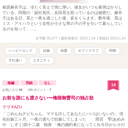
相原麻衣子は、冷たく見えて情に厚い。彼女がいつも衝突ばかりし
ている、同期の「副社長氏」反田晃を想っているのは秘密だ。麻衣
子はある日、晃と一夜を過ごした後、姿をくらます。数年後、晃は
ミス・アイハラという女性が小さな男の子の手を引いて暮らしてい
るのを知って……。
文字数 30,377
| 最終更新日 2023.1.14
| 登録日 2023.1.14
ハッピーエンド
妊娠
純愛
オフィスラブ
同期
すれ違い
エタニティ
短編
完結
なし
19
お気に入り:
44
24h.ポイント：
7
お前を誰にも渡さない〜俺様御曹司の独占欲
ラヴ KAZU
「ごめんねチビちゃん、ママを許してあなたにパパはいないの」 現
在妊娠三ヶ月、一夜の過ちで妊娠してしまった 雨宮 雫(あめみ
や しずく)四十二歳 独身 「俺の婚約者になってくれ今日からその