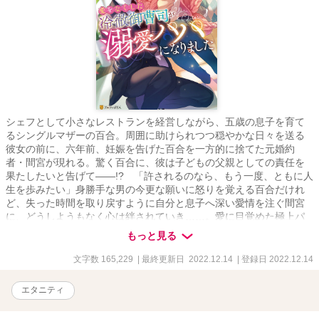
シェフとして小さなレストランを経営しながら、五歳の息子を育て
るシングルマザーの百合。周囲に助けられつつ穏やかな日々を送る
彼女の前に、六年前、妊娠を告げた百合を一方的に捨てた元婚約
者・間宮が現れる。驚く百合に、彼は子どもの父親としての責任を
果たしたいと告げて――!? 「許されるのなら、もう一度、ともに人
生を歩みたい」身勝手な男の今更な願いに怒りを覚える百合だけれ
ど、失った時間を取り戻すように自分と息子へ深い愛情を注ぐ間宮
に、どうしようもなく心は絆されていき……。愛に目覚めた極上パ
パの傲慢なほど一途な想いに囚われる、最高のやり直しロマンス！
もっと見る
文字数 165,229
| 最終更新日 2022.12.14
| 登録日 2022.12.14
エタニティ