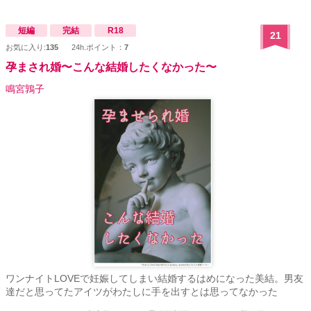
短編
完結
R18
21
お気に入り:
135
24h.ポイント：
7
孕まされ婚〜こんな結婚したくなかった〜
鳴宮鶉子
ワンナイトLOVEで妊娠してしまい結婚するはめになった美結。男友
達だと思ってたアイツがわたしに手を出すとは思ってなかった