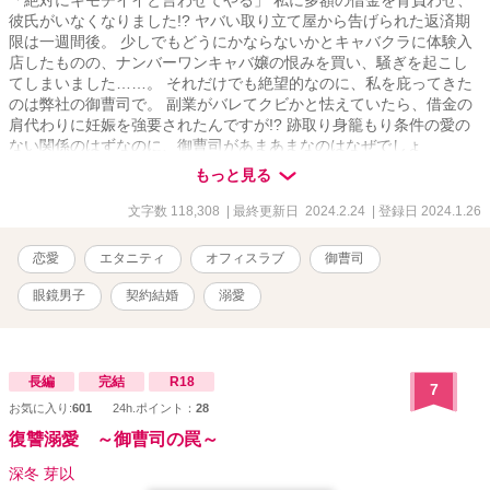
「絶対にキモチイイと言わせてやる」 私に多額の借金を背負わせ、
彼氏がいなくなりました!? ヤバい取り立て屋から告げられた返済期
限は一週間後。 少しでもどうにかならないかとキャバクラに体験入
店したものの、ナンバーワンキャバ嬢の恨みを買い、騒ぎを起こし
てしまいました……。 それだけでも絶望的なのに、私を庇ってきた
のは弊社の御曹司で。 副業がバレてクビかと怯えていたら、借金の
肩代わりに妊娠を強要されたんですが!? 跡取り身籠もり条件の愛の
ない関係のはずなのに、御曹司があまあまなのはなぜでしょ
う……？ 坂下花音 さかしたかのん 28歳 不動産会社『マグネイト
もっと見る
エステート』一般社員 真面目が服を着て歩いているような子 見た目
も真面目そのもの 恋に関しては夢を見がちで、そのせいで男に騙さ
文字数 118,308
| 最終更新日 2024.2.24
| 登録日 2024.1.26
れた × 盛重海星 もりしげかいせい 32歳 不動産会社『マグネイトエ
ステート』開発本部長で御曹司 長男だけどなにやら訳ありであまり
恋愛
エタニティ
オフィスラブ
御曹司
跡取りとして望まれていない 人当たりがよくていい人 だけど本当は
強引!?
眼鏡男子
契約結婚
溺愛
長編
完結
R18
7
お気に入り:
601
24h.ポイント：
28
復讐溺愛 ～御曹司の罠～
深冬 芽以