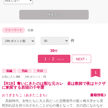
フリーワード
妊娠
件
39
件
1
2
NEXT ›
/
ページ
短編
完結
R18
1
お気に入り:
391
24h.ポイント：
71
【R18】奪いにきたのは獣な元カレ 昼は教師で夜はヤクザ
に豹変する若頭の十年愛
おうぎまちこ（あきたこまち）
書籍情報
高校時代、女性たちに大人気だった交際相手の龍ヶ崎大牙から突
然別れ話を切り出されたことが心の傷となって、次の恋になかなか