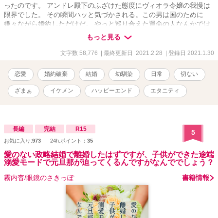
ったのです。 アンドレ殿下のふざけた態度にヴィオラ令嬢の我慢は
限界でした。 その瞬間ハッと気づかされる。この男は国のために
嫌々ながら婚約しただけだ。 やっと巡り合えた運命の人なんかでは
決してないと―― ヴィオラ令嬢はアンドレ殿下が不貞を働いている
もっと見る
のが分かり、婚約破棄をすると心に固く誓ったら直ぐに胸のつかえ
が取れる。 これから美しく気高いヴィオラ令嬢の逆襲が始まった。
文字数 58,776
| 最終更新日 2021.2.28
| 登録日 2021.1.30
恋愛
婚約破棄
結婚
幼馴染
日常
切ない
ざまぁ
イケメン
ハッピーエンド
エタニティ
長編
完結
R15
5
お気に入り:
973
24h.ポイント：
35
愛のない政略結婚で離婚したはずですが、子供ができた途端
溺愛モードで元旦那が迫ってくるんですがなんででしょう？
霧内杳/眼鏡のさきっぽ
書籍情報