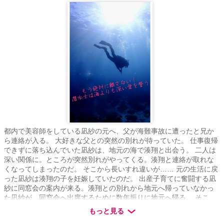
都内で美容師をしている凪紗の元へ、父が海難事故に遭ったと兄か
ら連絡が入る。 大好きな父との突然の別れが待っていた。 仕事復帰
できずに落ち込んでいた凪紗は、地元の海で湊翔と出会う。 二人は
深い関係に。ところが突然別れがやってくる。湊翔と連絡が取れな
くなってしまったのだ。 そこから長いすれ違いが…… 元の生活に戻
った凪紗は湊翔の子を妊娠していたのだ。 出産子育てに奮闘する凪
紗に同窓会の案内が来る。湊翔との別れから地元へ帰っていなかっ
た凪紗が、同窓会へ出席するために数年振りに地元へ帰る。 そこ
で、湊翔と再会することになる。 すれ違った二人の幸せな結婚まで
もっと見る
のラブストーリー