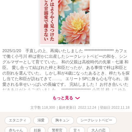
2025/1/20 手直しの上、再掲いたしました ******************** カフェ
で働く小弓川 梓は密かに出産したシークレットベビーの和を、シン
グルマザーとして育てていた。 和の父親は高校時代の先輩・七瀬 和
臣。 愛し合って結ばれた梓と和臣だったが、ある事情で梓は和臣と
の別れを選んでいた。 しかし和が4歳になったあるとき、梓たちを探
し当てた和臣が訪ねてきて……。 エリートSPに身も心も守られ、溺
愛される幸せいっぱいの長編です。 完結しました！ お付き合いいた
だきありがとうございました。 ******************** 小弓川 梓（こゆみ
かわ あずさ）（24歳） カフェで働くシングルマザー。 娘の和を大
もっと見る
切に育てている。 七瀬 和臣（ななせ かずおみ）（26歳） 梓の高校
時代の先輩。 当時の生徒会長。 大学卒業後、警察に入り、SPとして
文字数 118,300
| 最終更新日 2022.12.24
| 登録日 2022.11.18
活躍中。 和（のどか）（4歳） 2人の娘。 活発で社交的な性格。 ※
設定年齢は初登場時のものです（時系列により前後あり）
エタニティ
溺愛
胸キュン
シークレットベビー
赤ちゃん
妊娠
警察官
甘々
大人の恋