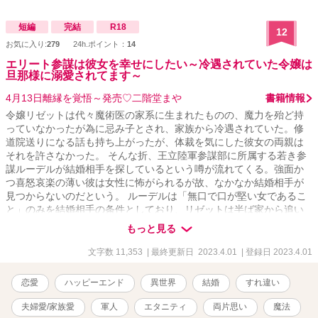
短編
完結
R18
12
お気に入り:
279
24h.ポイント：
14
エリート参謀は彼女を幸せにしたい～冷遇されていた令嬢は
旦那様に溺愛されてます～
4月13日離縁を覚悟～発売♡二階堂まや
書籍情報
令嬢リゼットは代々魔術医の家系に生まれたものの、魔力を殆ど持
っていなかったが為に忌み子とされ、家族から冷遇されていた。修
道院送りになる話も持ち上がったが、体裁を気にした彼女の両親は
それを許さなかった。 そんな折、王立陸軍参謀部に所属する若き参
謀ルーデルが結婚相手を探しているという噂が流れてくる。強面か
つ喜怒哀楽の薄い彼は女性に怖がられるが故、なかなか結婚相手が
見つからないのだという。 ルーデルは「無口で口が堅い女であるこ
と」のみを結婚相手の条件としており、リゼットは半ば家から追い
出される形で彼に嫁ぐこととなる。そして彼と交流を重ねたことに
もっと見る
より、リゼットは彼への思いを募らせていった。 結婚後数ヶ月経っ
たある日、ルーデルはリゼットに大事な話があるから部屋で待って
文字数 11,353
| 最終更新日 2023.4.01
| 登録日 2023.4.01
いるようにと命じる。彼女はまだ妊娠の兆候が見られないため離婚
話をされると身構えるが、彼が持ってきたのは離婚届ではなく大き
恋愛
ハッピーエンド
異世界
結婚
すれ違い
な薔薇の花束であった。 リゼットが彼を深く愛しているように、彼
もまたリゼットを深く愛していたのである。
夫婦愛/家族愛
軍人
エタニティ
両片思い
魔法