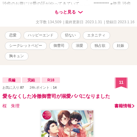
沙也のお腹には愛の証がやってきていて……。 ********** ●伊月 沙也
（いつき さや） 24歳、普通のOL ●香々見 清登（かがみ せいと） 26
もっと見る
歳、昔、沙也の近所に住んでいた幼馴染。 実家は大企業で、御曹司
という立場。 ●洋斗（ひろと） 1歳半、2人の息子 ********** 完結しま
文字数 134,509
| 最終更新日 2023.1.31
| 登録日 2023.1.16
した！
恋愛
ハッピーエンド
切ない
エタニティ
シークレットベビー
御曹司
溺愛
独占欲
妊娠
胸キュン
長編
完結
R18
11
お気に入り:
87
24h.ポイント：
14
愛をなくした冷徹御曹司が溺愛パパになりました
桜 朱理
書籍情報