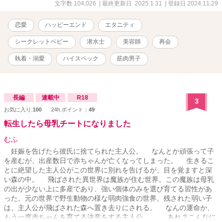
文字数 104,026
| 最終更新日 2025.1.31
| 登録日 2024.11.29
恋愛
ハッピーエンド
エタニティ
シークレットベビー
潜水士
美容師
再会
執着・溺愛
ハイスペック
筋肉男子
長編
連載中
R18
3
お気に入り:
100
24h.ポイント：
49
転生したら母乳チートになりました
むふ
妊娠を告げたら彼氏に捨てられた主人公。 なんとか頑張って子
を産むが、出産数日で赤ちゃんが亡くなってしまった。 生きるこ
とに絶望した主人公がこの世界に別れを告げるが、目を覚ますと深
い森の中。 飛ばされた異世界は魔族が住む世界。この魔族は母乳
の出が少ない上に多産であり、強い個体のみを選び育てる習性があ
った。元の世界で野生動物の様な弱肉強食の世界。残された弱い子
は、主人公が飛ばされた森へ置き去りにされる。 なんの運命か、
もう一度赤ちゃんを育てる決意をする主人公。 あれ？こんなに