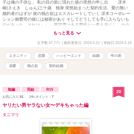
子は俺の子供な」 私の目の前に現れた彼の突然の申し出 冴木
峻(さえき しゅん)三十歳 独身 突然始まった契約生活、愛の無い
婚約者のはずが 彼の独占欲はエスカレートしていく 冴木コーポレー
ション御曹司の彼には秘密があり そしてどうしても手に入らないも
のがあった、それは・・・ 雨宮雫はある男性と一夜を共にし、その
場を逃げ出した、暫くして妊娠に気づく。 そんなある日雫の前に冴
もっと見る
木コーポレーション御曹司、冴木峻が現れ、「俺の婚約者になって
くれ、今日からその子は俺の子供な」突然の申し出に困惑する雫。
文字数 47,771
| 最終更新日 2024.5.22
| 登録日 2024.5.19
だが仕事も無い妊婦の雫にとってありがたい申し出に契約婚約者を
引き受ける事になった。 愛の無い生活のはずが峻の独占欲はエスカ
エタニティ
恋愛
ハッピーエンド
結婚
年の差
レートしていく。そんな彼には実は秘密があった。
溺愛
独占欲
契約結婚
短編
完結
R15
20
お気に入り:
51
24h.ポイント：
7
ヤリたい男ヤラない女〜デキちゃった編
タニマリ