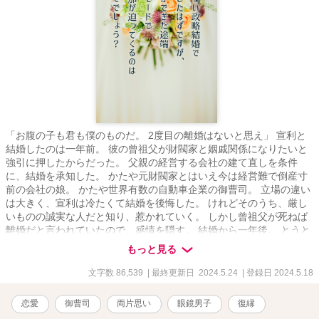
「お腹の子も君も僕のものだ。 2度目の離婚はないと思え」 宣利と
結婚したのは一年前。 彼の曾祖父が財閥家と姻戚関係になりたいと
強引に押したからだった。 父親の経営する会社の建て直しを条件
に、結婚を承知した。 かたや元財閥家とはいえ今は経営難で倒産寸
前の会社の娘。 かたや世界有数の自動車企業の御曹司。 立場の違い
は大きく、宣利は冷たくて結婚を後悔した。 けれどそのうち、厳し
いものの誠実な人だと知り、惹かれていく。 しかし曾祖父が死ねば
離婚だと言われていたので、感情を隠す。 結婚から一年後。 とうと
う曾祖父が亡くなる。 当然、宣利から離婚を切り出された。 未練は
もっと見る
あったが困らせるのは嫌で、承知する。 最後に抱きたいと言われ、
最初で最後、宣利に身体を預ける。 離婚後、妊娠に気づいた。 それ
文字数 86,539
| 最終更新日 2024.5.24
| 登録日 2024.5.18
を宣利に知られ、復縁を求められるまではまあいい。 でも、離婚前
が嘘みたいに、溺愛してくるのはなんでですか!? 羽島花琳 はじ
恋愛
御曹司
両片思い
眼鏡男子
復縁
ま かりん 26歳 外食産業チェーン『エールダンジュ』グループご令