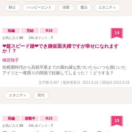
あるのではないかというくらい溺愛されて逆に困ったことに──？ ✩︎
設定ゆるめです ✩魔法が存在する世界観です ✩サクッと読めるよう
騎士
ハッピーエンド
溺愛
魔法
エタニティ
に1話を短めにしています。 ★2021年6月19日、ホットランキング4
位ランクインしました！皆様のおかげです！ありがとうございま
す。！ ★しっかり長編が読みたい！という方は、【異世界でナース
始めました。】も是非お読みください！異世界転移×魔法×恋愛のフ
短編
完結
R18
14
ァンタジー小説です！ ★更新がゆっくりめで申し訳ありません。お
お気に入り:
59
24h.ポイント：
7
待ち頂いてる方々にとても感謝しております！いつもありがとうご
ざいます！
❤︎超スピード婚❤︎でき婚仮面夫婦ですが幸せになれます
か！？
鳴宮鶉子
幼稚園時代から高校卒業までの腐れ縁な気づいたらいつも側にいた
アイツと一夜限りの関係で妊娠してしまった！！どうする？
文字数 9,307
| 最終更新日 2021.6.16
| 登録日 2021.6.16
エタニティ
現代
長編
連載中
R15
15
お気に入り:
33
24h.ポイント：
7