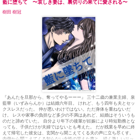
藍に堕ちて 〜哀しき妻は、裏切りの果てに愛される〜
樹田 樹冠
『あんたを旦那から、奪ってやるーーー』 三十二歳の兼業主婦、泉
藍華（いずみらんか）は結婚六年目。 けれど、もう四年も夫とセッ
クスレスだった。 仲が悪いわけではない。ただ身体を重ねないだ
け。 レスや家事の負担など多少の不満はあれど、結婚はそういうも
のだと諦めていた。 自分より年下の後輩が妊娠により時短勤務とな
っても、子供だけが夫婦ではないとも考えた。 だが残業を早めに終
えて帰宅した彼女は、玄関から聞こえてくる夫の声に立ち尽くす。
内側から聞こえてくる知らない女性の甘えた声と、続く激しいリッ