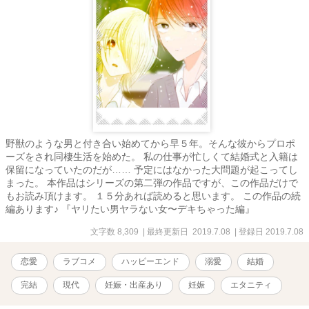
野獣のような男と付き合い始めてから早５年。そんな彼からプロポ
ーズをされ同棲生活を始めた。 私の仕事が忙しくて結婚式と入籍は
保留になっていたのだが…… 予定にはなかった大問題が起こってし
まった。 本作品はシリーズの第二弾の作品ですが、この作品だけで
もお読み頂けます。 １５分あれば読めると思います。 この作品の続
編あります♪ 『ヤリたい男ヤラない女〜デキちゃった編』
文字数 8,309
| 最終更新日 2019.7.08
| 登録日 2019.7.08
恋愛
ラブコメ
ハッピーエンド
溺愛
結婚
完結
現代
妊娠・出産あり
妊娠
エタニティ