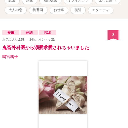
恋愛
溺愛
婚約破棄
オフィスラブ
上司と部下
大人の恋
御曹司
お仕事
復讐
エタニティ
短編
完結
R18
8
お気に入り:
235
24h.ポイント：
21
鬼畜外科医から溺愛求愛されちゃいました
鳴宮鶉子