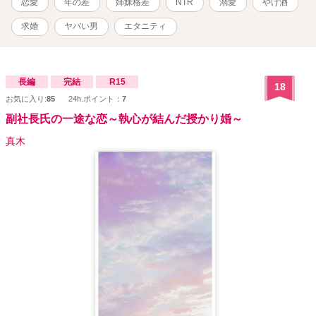
恋愛
年の差
姉妹格差
NTR
溺愛
やけ酒
求婚
ヤバい男
エタニティ
長編
完結
R15
18
お気に入り:
85
24h.ポイント：
7
副社長氏の一途な恋～執心が結んだ授かり婚～
真木