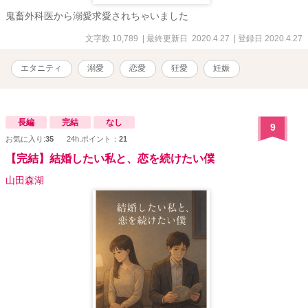
鬼畜外科医から溺愛求愛されちゃいました
文字数 10,789
| 最終更新日 2020.4.27
| 登録日 2020.4.27
エタニティ
溺愛
恋愛
狂愛
妊娠
長編
完結
なし
9
お気に入り:
35
24h.ポイント：
21
【完結】結婚したい私と、恋を続けたい僕
山田森湖