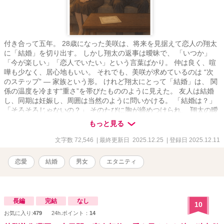
付き合って五年。 28歳になった美咲は、将来を見据えて恋人の翔太
に「結婚」を切り出す。 しかし翔太の返事は曖昧で、 「いつか」
「今が楽しい」「恋人でいたい」という言葉ばかり。 仲は良く、喧
嘩も少なく、居心地もいい。 それでも、美咲が求めているのは “次
のステップ” ― 家族という形。 けれど翔太にとって「結婚」は、 関
係の温度を冷ます“重さ”を帯びたもののように見えた。 友人は結婚
し、同期は妊娠し、周囲は当然のように問いかける。 「結婚は？」
「そろそろじゃないの？」 そのたびに胸が締めつけられ、 翔太の曖
昧さがより浮かび上がる。 愛している。 一緒にいたい。 でも――
もっと見る
このまま“恋人”のままで、時間だけが過ぎていくのだろうか。 五年
目にして初めて、美咲は気づく。 二人の“未来への温度”が、静かに
文字数 72,546
| 最終更新日 2025.12.25
| 登録日 2025.12.11
ズレ始めていることに。
恋愛
結婚
男女
エタニティ
長編
完結
なし
10
お気に入り:
479
24h.ポイント：
14