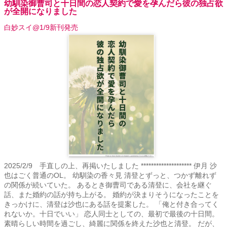
幼馴染御曹司と十日間の恋人契約で愛を孕んだら彼の独占欲
が全開になりました
白妙スイ@1/9新刊発売
2025/2/9 手直しの上、再掲いたしました ******************** 伊月 沙
也はごく普通のOL。 幼馴染の香々見 清登とずっと、つかず離れず
の関係が続いていた。 あるとき御曹司である清登に、会社を継ぐ
話、また婚約の話が持ち上がる。 婚約が決まりそうになったことを
きっかけに、清登は沙也にある話を提案した。 「俺と付き合ってく
れないか。十日でいい」 恋人同士としての、最初で最後の十日間。
素晴らしい時間を過ごし、綺麗に関係を終えた沙也と清登。 だが、