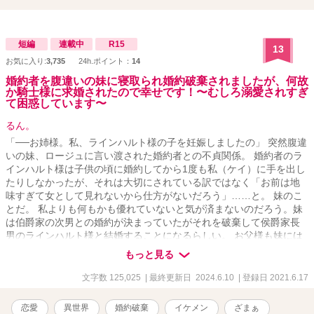
短編
連載中
R15
13
お気に入り:
3,735
24h.ポイント：
14
婚約者を腹違いの妹に寝取られ婚約破棄されましたが、何故
か騎士様に求婚されたので幸せです！〜むしろ溺愛されすぎ
て困惑しています〜
るん。
「──お姉様。私、ラインハルト様の子を妊娠しましたの」 突然腹違
いの妹、ロージュに言い渡された婚約者との不貞関係。 婚約者のラ
インハルト様は子供の頃に婚約してから1度も私（ケイ）に手を出し
たりしなかったが、それは大切にされている訳ではなく「お前は地
味すぎて女として見れないから仕方がないだろう」……と。 妹のこ
とだ。 私よりも何もかも優れていないと気が済まないのだろう。妹
は伯爵家の次男との婚約が決まっていたがそれを破棄して侯爵家長
男のラインハルト様と結婚することになるらしい。 お父様も妹には
激甘で「今回のことは水に流してあげなさい。お前は姉なのだか
もっと見る
ら」とのこと。 女としてのプライドを傷つけられ、デキ婚という複
雑な形で例えモラハラ気質な相手だとしても婚約者を奪われた私は
文字数 125,025
| 最終更新日 2024.6.10
| 登録日 2021.6.17
絶望していた……が。 婚約者破棄が正式に発表されるや否や、侯爵
家の子息で有能だと名が知れている騎士様に求婚を受け、何か裏が
恋愛
異世界
婚約破棄
イケメン
ざまぁ