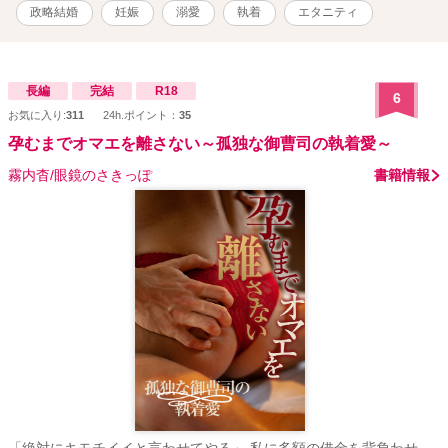
嬢 自身は普通に会社員をしている 明るく朗らか あまり物事には執着
政略結婚
妊娠
溺愛
執着
エタニティ
しない 若干(?)天然 × 倉森宣利 くらもり たかとし 32歳 世界有数
の自動車企業『TAIGA』グループ御曹司 自身は核企業『TAIGA自動
車』専務 冷酷で厳しそうに見られがちだが、誠実な人 心を開いた人
間にはとことん甘い顔を見せる なんで私、子供ができた途端に復縁
長編
完結
R18
6
を迫られてるんですかね……？
お気に入り:
311
24h.ポイント：
35
孕むまでオマエを離さない～孤独な御曹司の執着愛～
霧内杳/眼鏡のさきっぽ
書籍情報