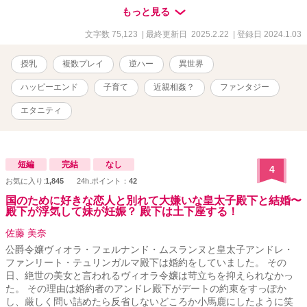
母乳でるんだ？ あれ？赤ちゃんってこんなに早くハイハイする
もっと見る
の？ 転生したら母乳チートになった主人公。 「育ててくれてあ
りがとう。僕と結婚してください」 「いや、俺が今までの分幸せ
文字数 75,123
| 最終更新日 2025.2.22
| 登録日 2024.1.03
にする！」 えー？！魔族ってこんなに早く育つの？！イケメンだ
けど、私一応お母さんです！困りますー！ 育てた子ども達に
授乳
複数プレイ
逆ハー
異世界
愛されるお話。 ※注意※ ・胸糞表現、最初に出てくる恋人の男
性がクズ ・妊娠、出産に対して本来取るべき対応ができていない
ハッピーエンド
子育て
近親相姦？
ファンタジー
表現があり ・赤ちゃんが亡くなる表現あり ・赤ちゃんが捨てら
れる表現あり ・残酷、可哀想な表現あり ・モロ語あり ・血は
エタニティ
繋がって無いが、母と子の性行為描写あり
短編
完結
なし
4
お気に入り:
1,845
24h.ポイント：
42
国のために好きな恋人と別れて大嫌いな皇太子殿下と結婚〜
殿下が浮気して妹が妊娠？ 殿下は土下座する！
佐藤 美奈
公爵令嬢ヴィオラ・フェルナンド・ムスランヌと皇太子アンドレ・
ファンリート・テュリンガルマ殿下は婚約をしていました。 その
日、絶世の美女と言われるヴィオラ令嬢は苛立ちを抑えられなかっ
た。 その理由は婚約者のアンドレ殿下がデートの約束をすっぽか
し、厳しく問い詰めたら反省しないどころか小馬鹿にしたように笑