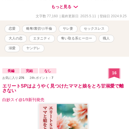
プ音。 あんなキスを夫としたのはいつだろうか……。 夫に拒否され
もっと見る
裏切られた藍華は女としてのプライドも、抱いていた愛情さえも傷
つけられ泣いた。 そんな折、同僚に誘われた彼女は徳島県へと旅行
文字数 77,160
| 最終更新日 2025.5.11
| 登録日 2024.9.25
することに。 同僚に案内された染工房で出会ったのは、顔に火傷の
痕がある職人、蔵色蒅（くらしきすくも）。 藍染体験がきっかけで
恋愛
略奪/裏切り/不倫
サレ妻
セックスレス
知り合った二人は、反発し合いながらも互いの傷に触れ、惹かれ合
っていく。 薄い色ならまだ、引き返せた。 けれどもう、色は濃く深
大人の恋
エタニティ
奪い取る系ヒーロー
職人
くなってしまって…… セックスレス、実家の問題、義母との関係、
出産、仕事……現代女性を取り巻くさまざまな難題の中、誰にも心
溺愛
ヤンデレ
を癒してもらえなかった女性は、ただ一人の手に堕ちる。 藍がめに
布が沈むように、深く濃く染まりながら、堕ちていく――― 人は誰
しも、愛されたいのだ。 これを不倫と呼ぶか、純愛と呼ぶかはあな
た次第。 ※この作品には挿絵が入ります。 ※要はサレ妻が心も身体
長編
完結
なし
16
もイケメンに奪われて幸せになるお話です。（身も蓋もない） ※作
お気に入り:
276
24h.ポイント：
7
者は不倫を推奨しているわけではありません。お話のテーマに『略
エリートSPはようやく見つけたママと娘をとろ甘溺愛で離
奪』があるため、こういった設定となっております。 （作者個人と
さない
しては浮気・不倫した人は去勢されてしまえ、という考えです。た
だ不遇な人は報われてほしいな、とも思います。一途な女性を裏切
白妙スイ@1/9新刊発売
る奴ぁ地獄に落ちろってね！）