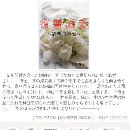
２年間付き合った婚約者・直《なお》に裏切られた梓《あず
さ》。 直と、直の浮気相手で梓の部下でもあるきらりと向き合う
梓は、寄り添う２人に妊娠の可能性を匂わせる。 居合わせた上司
の皇丞《おうすけ》に、梓は「直を愛していた」と涙する。 「俺を
使って復讐してやればいい」 梓を慰め、庇い、甘やかす皇丞の好
意に揺れる梓は裏切られた怒りや悲しみからその手を取ってしま
う。 「あの２人が羨むほど幸せになりたい――――」
文字数 278,049
| 最終更新日 2023.9.11
| 登録日 2022.11.10