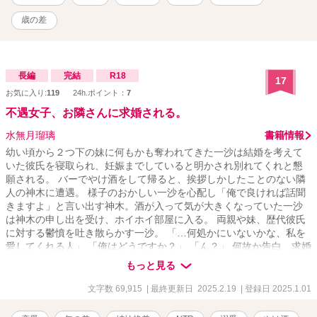
歳の差
長編
完結
R18
17
お気に入り:
119
24h.ポイント：
7
不遇女子、お隣さんに求婚される。
水無月瑠璃
書籍情報
幼い頃から２つ下の妹に何もかも奪われてきた一沙は結婚を考えて
いた彼氏を寝取られ、妊娠までしていると明かされ別れてくれと懇
願される。 バーでやけ酒をして帰ると、挨拶しかしたことのない隣
人の神木に遭遇。 様子のおかしい一沙を心配し「俺で良ければ話聞
きますよ」と言い出す神木。酒が入って気が大きくなっていた一沙
は神木の申し出を受け、ホイホイ部屋に入る。 両親や妹、歴代彼氏
に対する鬱憤を吐き散らかす一沙。 「…何処かにいないかな、私を
愛してくれる人」 「俺はどうですか？」 「ん？」 何故か告白、求婚
してくる神木。やさぐれ女子の行く末は？ 愛情に飢えてる不遇女子×
もっと見る
謎多き隣人
文字数 69,915
| 最終更新日 2025.2.19
| 登録日 2025.1.01