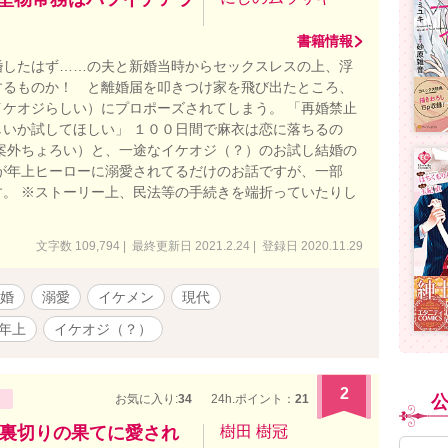
書籍情報
婚したはず……の夫と新婚当時からセックスレスの上、浮
するものか！ と離婚届を叩きつけ家を飛び出たところ、
ケオジらしい）にプロポーズされてしまう。 「再婚禁止
いか試してほしい」 １００日間で麻衣は恋に落ちるの
案外ちょろい）と、一途なイケオジ（？）のお試し結婚の
が年上ヒーローに溺愛されてるだけのお話ですが、一部
。 ※ストーリー上、民法等の手続きを端折っていたりし
文字数 109,794 | 最終更新日 2021.2.24 | 登録日 2020.11.29
婚
溺愛
イケメン
現代
年上
イケオジ（？）
2
お気に入り:
34
24h.ポイント：
21
裏切りの果てに愛され
樹田 樹冠