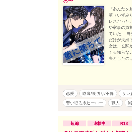
る〜
『あんたを
華（いずみ
レスだった
や家事の負
ていた。 
だけが夫婦
女は、玄関
くる知らな
夫としたの
してのプラ
折、同僚に
れた染工房
しきすくも
ながらも互
恋愛
略奪/裏切り/不倫
サレ
返せた。 
ス、実家の
奪い取る系ヒーロー
職人
溺
さまざまな
一人の手に
ら、堕ちて
短編
連載中
R18
ぶか、純愛