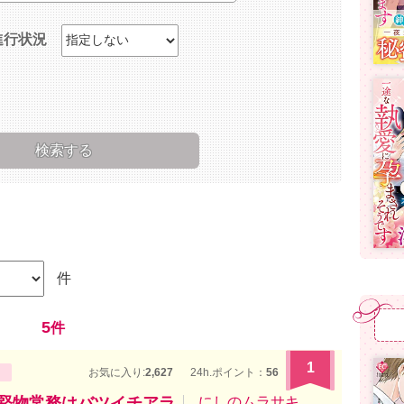
進行状況
件
5
件
1
お気に入り:
2,627
24h.ポイント：
56
〜堅物常務はバツイチアラ
にしのムラサキ