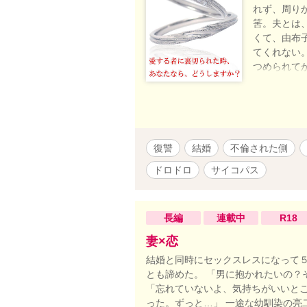
れず、周り
筈。夫とは
くて、由布
てくれない
つめられて
見てもらえ
もらえない
布子の元へ
してみたら
――ね、抜
復讐
結婚
不倫された側
真を見せら
組んでホテ
ドロドロ
サイコパス
さない？ 
を。 そし
たを待って
長編
連載中
R18
妻×恋
結婚と同時にセックスレスになって５
とも諦めた。 「男に抱かれたいの？
「忘れていないよ、気持ちがいいとこ
った。ずっと…」 一途な幼馴染の亮