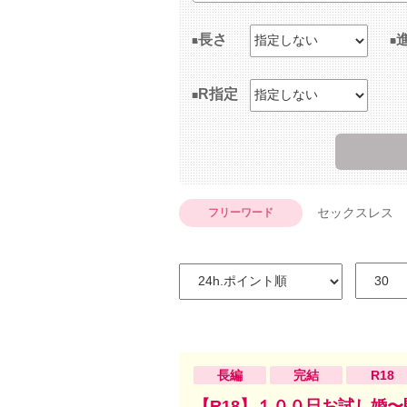
長さ
R指定
セックスレス
フリーワード
長編
完結
R18
【R18】１００日お試し婚