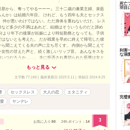
死亡
羽目
旦那から、奪ってやるーーー』 三十二歳の兼業主婦、泉藍
らんか）は結婚六年目。 けれど、もう四年も夫とセックス
。 仲が悪いわけではない。ただ身体を重ねないだけ。 レス
担など多少の不満はあれど、結婚はそういうものだと諦め
自分より年下の後輩が妊娠により時短勤務となっても、子供
ではないとも考えた。 だが残業を早めに終えて帰宅した彼
から聞こえてくる夫の声に立ち尽くす。 内側から聞こえて
利害
い女性の甘えた声と、続く激しいリップ音。 あんなキスを
な溺
はいつだろうか……。 夫に拒否され裏切られた藍華は女と
イドも、抱いていた愛情さえも傷つけられ泣いた。 そんな
もっと見る
誘われた彼女は徳島県へと旅行することに。 同僚に案内さ
で出会ったのは、顔に火傷の痕がある職人、蔵色蒅（くら
文字数 77,160 | 最終更新日 2025.5.11 | 登録日 2024.9.25
）。 藍染体験がきっかけで知り合った二人は、反発し合い
いの傷に触れ、惹かれ合っていく。 薄い色ならまだ、引き
妻
セックスレス
大人の恋
エタニティ
けれどもう、色は濃く深くなってしまって…… セックスレ
完璧
問題、義母との関係、出産、仕事……現代女性を取り巻く
愛
ヤンデレ
難題の中、誰にも心を癒してもらえなかった女性は、ただ
堕ちる。 藍がめに布が沈むように、深く濃く染まりなが
いく――― 人は誰しも、愛されたいのだ。 これを不倫と呼
3
お気に入り:
60
24h.ポイント：
14
と呼ぶかはあなた次第。 ※この作品には挿絵が入ります。