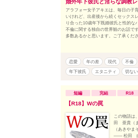
※要はサレ
婚外年下彼氏と淫らな調教レ
（身も蓋も
アラフォー女子アキエは、毎日の子育
お話のテー
いけれど、出産後から続くセックスレ
す。 （作
り合った10歳年下既婚彼氏と性的な
う考えです
不倫に関する独自の世界観のお話です
な女性を裏
多数あるかと思います。ご了承くだ
恋愛
年の差
現代
不倫
年下彼氏
エタニティ
切ない
短編
完結
R18
【R18】Wの罠
この物語は
田 亜貴（
（あきやま
―― 松田