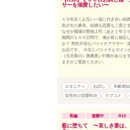
サーを溺愛したい〜
１０年近くお互い一途に付き合い結
気された麻衣。結婚も恋愛も二度と
なぜか職場の堅物上司（あと１年でイ
期間の１００日間で、俺が君に相応し
か？ 男性不信なバツイチアラサー（
お話です。 ※主にバツイチヒロイン
（元旦那の）胸糞悪い行動があります
ますがご寛恕ください。
エタニティ
お試し
年齢差結
女性向け恋愛R18
ラブコメ
長編
連載中
R15
藍に堕ちて 〜哀しき妻は、