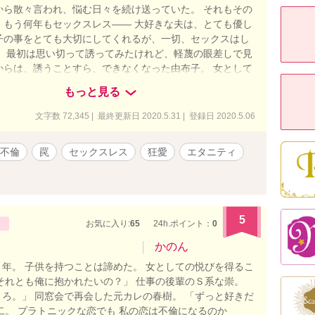
から散々言われ、悩む日々を続け送っていた。 それもその
、もう何年もセックスレス―― 大好きな夫は、とても優し
子の事をとても大切にしてくれるが、一切、セックスはし
。 最初は思い切って誘ってみたけれど、軽蔑の眼差しで見
からは、誘うことすら、できなくなった由布子。 女として
なくなったことが、こんなにも辛い。でも、夫には解って
もっと見る
。 このまま、女が枯れていくだけなの？ 一人思い悩む由
、ある日、同窓会の知らせが届く。 気分を変える為に参加
文字数 72,345 | 最終更新日 2020.5.31 | 登録日 2020.5.06
、そこで、同じクラスメイトだった秋山壮太に出逢う。
けちゃおっか。 壮太と行った飲みの席で、彼に衝撃的な写
不倫
罠
セックスレス
狂愛
エタニティ
れる。 何と、愛する旦那の亜貴が、壮太の妻の玲子と腕を
ルから出て来た場面―― ――俺と協力して、裏切り者を潰
由布子は決意する。壮太と一緒に裏切り者に制裁すること
て自分も、愛する夫を裏切ることを―― 衝撃のラストがあな
います。 完結まで、ご期待あれ。
5
お気に入り:
65
24h.ポイント：
0
かのん
年。 子供を持つことは諦めた。 女としての悦びを得るこ
それとも俺に抱かれたいの？」 仕事の後輩のＳ系な崇。
ろ。」 同窓会で再会した元カレの春樹。 「ずっと好きだ
二。 プラトニックな恋でも 私の恋は不倫になるのか