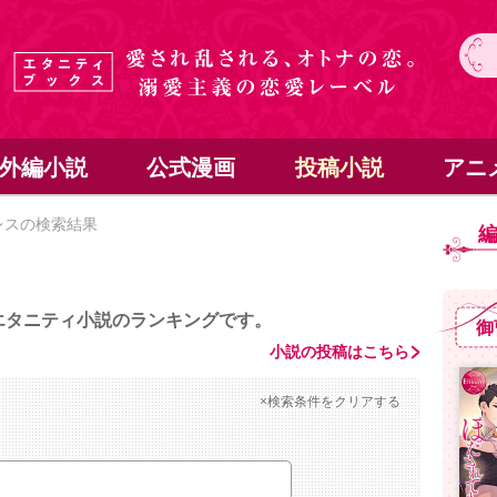
外編小説
公式漫画
投稿小説
アニ
レスの検索結果
エタニティ小説のランキングです。
御
小説の投稿はこちら
×検索条件をクリアする