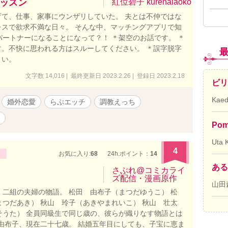
妻が心も身体もイケメンに奪われて幸せになるお話です。
ッスン
紅位碧子 kurenaiaoko
ない） ※作者は不倫を推奨しているわけではありません。
て、仕事、家事にウンザリしていた。 夫とは不仲ではな
マに『略奪』があるため、こういった設定となっておりま
スで欲求不満な日々。 そんな中、マッチングアプリで知
者個人としては浮気・不倫した人は去勢されてしまえ、とい
パートナーになることになって？！ ＊架空のお話です。 ＊
。ただ不遇な人は報われてほしいな、とも思います。一途
。不快に思われる方はスルーしてください。 ＊誤字脱字
切る奴ぁ地獄に落ちろってね！）
さい。
文字数 14,016 | 最終更新日 2023.2.26 | 登録日 2023.2.18
ビリ
Kae
婚外恋愛
らぶエッチ
調教えっち
Pom
Uta 
4
お気に入り:
68
24h.ポイント：
14
ある
さぶれ@コミカライ
ズ配信・漫画原作
山田
、二組の夫婦の物語。 松田 由布子（まつだゆうこ） 松
まつだあき） 秋山 玲子（あきやまれいこ） 秋山 壮太
そうた） 全員同級生で同じ歳の、彼らが織りなす物語とは
 由布子、現在二十七歳。 結婚五年目にしても、子宝に恵ま