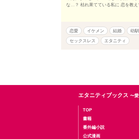
な…？ 枯れ果てている私に 恋を教え
恋愛
イケメン
結婚
幼馴
セックスレス
エタニティ
エタニティブックス
〜愛
TOP
書籍
番外編小説
公式漫画