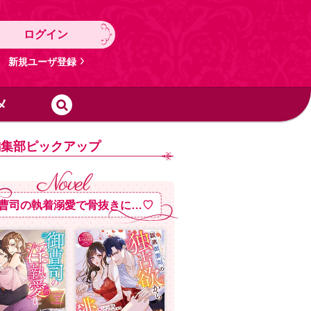
ログイン
新規ユーザ登録
メ
編集部ピックアップ
曹司の執着溺愛で骨抜きに…♡