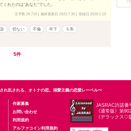
てくれたのは“あなた”でした。
文字数 29,710 | 最終更新日 2022.7.30 | 登録日 2020.1.15
染
切ない
不倫
年下
Ｓ系
5
件
され乱される、オトナの恋。溺愛主義の恋愛レーベル〜
作家募集
JASRAC許諾番
《通常版》第9025
お問い合わせ
《デラックス♡版》第
利用規約
アルファコイン利用規約