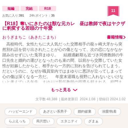
抜かれ、櫻川グループを辞めると同時に和音は自由になったけれ
ど、話し合いをしても無意味だと決めつけて、逃げる形で半ば無理
短編
完結
R18
11
矢理婚約を破棄したのだ。 そんな最悪な終わり方をした元婚約者
お気に入り:
391
24h.ポイント：
35
と、自宅マンションのエレベーター内でばったり鉢合わせてしまっ
た和音。 三年振りに再会した結人に「ちゃんと話したい」と逃げ場
【R18】奪いにきたのは獣な元カレ 昼は教師で夜はヤクザ
に豹変する若頭の十年愛
のないエレベーター内で迫られ、住所を始め全ての個人情報を知ら
れてしまった和音は再び結人と関係を持つことになってしまいーー
おうぎまちこ（あきたこまち）
書籍情報
※ムーンライトノベルズ、pixivでも掲載しています
高校時代、女性たちに大人気だった交際相手の龍ヶ崎大牙から突
然別れ話を切り出されたことが心の傷となって、次の恋になかなか
踏み出せずにいた兎羽まゆり。 結婚適齢期も近づき同僚教師の牛
口先生と婚約の運びとなったのも束の間、以前から交際していた女
性が妊娠したからと、相手から一方的に別れを告げられてしまう。
だというのに、なぜか職員室内ではまゆりに悪評が立ってしまって
心の傷は深くなる一方だ。 年度末退職も視野に入れないといけな
いと考えている矢先、まゆりは新任教師の指導を頼まれる。校門ま
で迎えに行くと、そこにいたのは大人になった大牙で――？ 裏切
もっと見る
られた心の傷が深くて次の恋に踏み込めないと思っていた兎羽まゆ
り×ワケあって彼女のそばを離れなければならなくなった龍ヶ崎大
文字数 48,388
| 最終更新日 2024.1.08
| 登録日 2024.1.02
牙、再会した二人が悪い噂と10年来の秘密を乗り超えて幸せになる
物語。 ※R15〜R18に※、R18に※※ ※現実世界に疎い作者による
ハッピーエンド
あざとい系男子
婚約破棄
溺愛/執着
現代TLなのでご容赦くださいましたら幸いです。 ※ヒーローはワン
コ系？ニャンコ系？甘えん坊系？ヤンデレ？腹黒？あざとい系男子
らぶえっち
両片想い
エタニティ
ざまぁ
です。 ※36000字数完結。+大牙side5000字数。 ※1/7おまけの学校