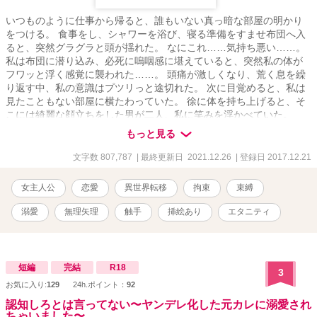
いつものように仕事から帰ると、誰もいない真っ暗な部屋の明かり
をつける。 食事をし、シャワーを浴び、寝る準備をすませ布団へ入
ると、突然グラグラと頭が揺れた。 なにこれ……気持ち悪い……。
私は布団に潜り込み、必死に嗚咽感に堪えていると、突然私の体が
フワッと浮く感覚に襲われた……。 頭痛が激しくなり、荒く息を繰
り返す中、私の意識はプツリっと途切れた。 次に目覚めると、私は
見たこともない部屋に横たわっていた。 徐に体を持ち上げると、そ
こには綺麗な顔立ちをした男が二人、私に笑みを浮かべていた。
********************* ※27話で第一章完結致します。 ※84話で第二章完
もっと見る
結致します。 ※162話で第三章完結致します。 ※181話で第四章完
結致します。 ※356話で第五章完結致します。 《イラストは
文字数 807,787
| 最終更新日 2021.12.26
| 登録日 2017.12.21
@tamagokikaku様(Twitter)より提供して頂きました》 短編で投稿し
ておりました、〇〇×私の連載版となります。 (俺様王子×私・ドS魔
女主人公
恋愛
異世界転移
拘束
束縛
導士×私・ヤンデレ騎士×私・年上医師×私) 短編を読んでいない方に
もわかるようになっておりますので、ご安心下さい。 それでは宜し
溺愛
無理矢理
触手
挿絵あり
エタニティ
くお願いいたします。 ※無理矢理な描写があります、苦手な方はご
注意下さい。 ※R１８の描写がある場合はタイトルに※印をつけて
おります。
短編
完結
R18
3
お気に入り:
129
24h.ポイント：
92
認知しろとは言ってない〜ヤンデレ化した元カレに溺愛され
ちゃいました〜