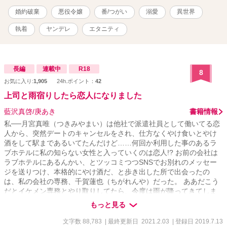
婚約破棄
悪役令嬢
番/つがい
溺愛
異世界
執着
ヤンデレ
エタニティ
長編
連載中
R18
8
お気に入り:
1,905
24h.ポイント：
42
上司と雨宿りしたら恋人になりました
藍沢真啓/庚あき
書籍情報
私──月宮真唯（つきみやまい）は他社で派遣社員として働いてる恋
人から、突然デートのキャンセルをされ、仕方なくやけ食いとやけ
酒をして駅まであるいてたんだけど……何回か利用した事のあるラ
ブホテルに私の知らない女性と入っていくのは恋人!? お前の会社は
ラブホテルにあるんかい、とツッコミつつSNSでお別れのメッセー
ジを送りつけ、本格的にやけ酒だ、と歩き出した所で出会ったの
は、私の会社の専務、千賀蓮也（ちがれんや）だった。 ああだこう
だとイケメン専務とやり取りしてたら、今度は雨が降ってきてしま
い、何故か上司と一緒に元恋人が入っていったラブホテルへと雨宿
もっと見る
りで連れて行かれ……。 ええ？私どうなってしまうのでしょうか。
ちょっとヤンデレなイケメン上司と気の強い失恋したばかりのアラ
文字数 88,783
| 最終更新日 2021.2.03
| 登録日 2019.7.13