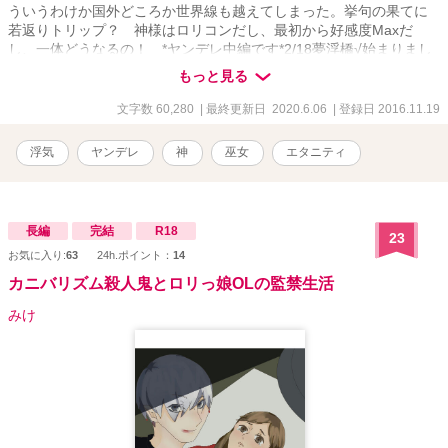
ういうわけか国外どころか世界線も越えてしまった。挙句の果てに
若返りトリップ？ 神様はロリコンだし、最初から好感度Maxだ
し、一体どうなるの！ *ヤンデレ中編です*2/18夢浮橋√始まりまし
た*なんだか思ってた方向からズレていってる*
もっと見る
文字数 60,280
| 最終更新日 2020.6.06
| 登録日 2016.11.19
浮気
ヤンデレ
神
巫女
エタニティ
長編
完結
R18
23
お気に入り:
63
24h.ポイント：
14
カニバリズム殺人鬼とロリっ娘OLの監禁生活
みけ