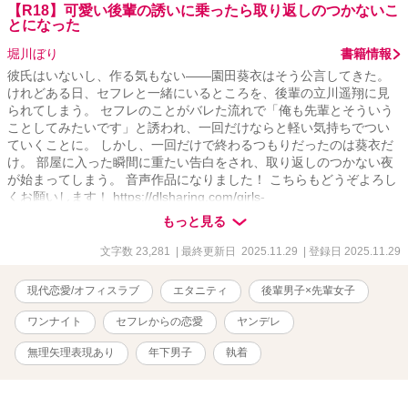
【R18】可愛い後輩の誘いに乗ったら取り返しのつかないこ
とになった
堀川ぼり
書籍情報
彼氏はいないし、作る気もない――園田葵衣はそう公言してきた。
けれどある日、セフレと一緒にいるところを、後輩の立川遥翔に見
られてしまう。 セフレのことがバレた流れで「俺も先輩とそういう
ことしてみたいです」と誘われ、一回だけならと軽い気持ちでつい
ていくことに。 しかし、一回だけで終わるつもりだったのは葵衣だ
け。 部屋に入った瞬間に重たい告白をされ、取り返しのつかない夜
が始まってしまう。 音声作品になりました！ こちらもどうぞよろし
くお願いします！ https://dlsharing.com/girls-
touch/announce/=/product_id/RJ01579517.html ※他サイトにも投稿
もっと見る
しています
文字数 23,281
| 最終更新日 2025.11.29
| 登録日 2025.11.29
現代恋愛/オフィスラブ
エタニティ
後輩男子×先輩女子
ワンナイト
セフレからの恋愛
ヤンデレ
無理矢理表現あり
年下男子
執着