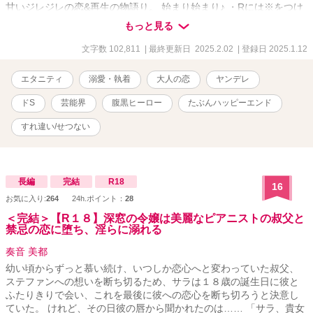
甘いジレジレの恋&再生の物語り。 始まり始まり♪ ・Rには※をつけ
ます。 ・同意のないR描写があります。苦手な方はご自衛ください
もっと見る
ませ。（両片思いに伴うすれ違いのため） ※数年前に書いた作品を
大幅に見直し、改稿したものになります。 いくつかエピソードも追
文字数 102,811
| 最終更新日 2025.2.02
| 登録日 2025.1.12
加しておりますので過去読んでくださった読者さまも楽しんでいた
だけるかなと。
エタニティ
溺愛・執着
大人の恋
ヤンデレ
ドS
芸能界
腹黒ヒーロー
たぶんハッピーエンド
すれ違い/せつない
長編
完結
R18
16
お気に入り:
264
24h.ポイント：
28
＜完結＞【R１８】深窓の令嬢は美麗なピアニストの叔父と
禁忌の恋に堕ち、淫らに溺れる
奏音 美都
幼い頃からずっと慕い続け、いつしか恋心へと変わっていた叔父、
ステファンへの想いを断ち切るため、サラは１８歳の誕生日に彼と
ふたりきりで会い、これを最後に彼への恋心を断ち切ろうと決意し
ていた。 けれど、その日彼の唇から聞かれたのは…… 「サラ、貴女