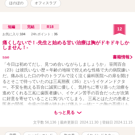
R書いてます。そこまで書いたら完結します。
ほのぼの
オフィスラブ
短編
完結
R18
12
お気に入り:
104
24h.ポイント：
35
痛くしないで！‐先生と始める甘い治療は胸がドキドキしか
しません！‐
sae
書籍情報
「今日は初めてだし、見つめ合いながらしましょうか」 笹岡百合
（23）は彼氏いない歴＝年齢の地味で控えめな性格で大の病院嫌い
だ。痛み出した口の中のトラブルで泣く泣く歯科医院への扉を開け
るとそこで待っていたのは三嶌朔夜（35）というイケメンドクタ
ー。不安を抱える百合に誠実に優しく、気持ちに寄り添った治療を
進めてくれる三嶌に歯医者嫌い、イケメン苦手の百合だったが次第
に好意を寄せていることに気づいてしまう。 三嶌とはただの患者と
医者の関係、虫歯の治療が終われば痛みと一緒にこの胸の高鳴りも
終わるはず？！ドキドキが止まらない、地味女子×ハイスぺDrのコメ
もっと見る
ディラブストーリー☆ 本編→番外編（主に三嶌視点）→後日談～ふ
たりのはじめての×××～と続きます。 ※他サイトでも投稿しており
文字数 56,136
| 最終更新日 2024.11.30
| 登録日 2024.11.15
ます ※専門用語や院内用語が少し出てきます。院内用語はあくまで
創作世界として温かい目で見ていただけたら嬉しいです ※歯科医院