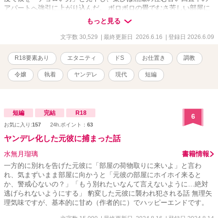
アパートへ強引に上がり込んだ。 ボロボロの畳でむさ苦しい部屋に
顔をしかめつつも、彼が淹れてくれた温かいお茶と、追っ手から逃
もっと見る
げ切れた安心感から、梨沙は令嬢らしからぬ無防備な姿で深い眠り
に落ちてしまう。 ――しかし、彼女は気づいていなかった。 一般人
文字数 30,529
| 最終更新日 2026.6.16
| 登録日 2026.6.09
に紛れるために着ていたつもりだった服が、最高級の純白シルクで
あることも。 そして、目の前で優しく微笑んでいた青年が、裏社会
R18要素あり
エタニティ
ドS
お仕置き
調教
のVIPたちがこぞって標的の「躾（しつけ）」を依頼する、伝説のド
S調教師であったことも。 「……こんなのが、自分から檻の中に入
令嬢
執着
ヤンデレ
現代
短編
ってくるなんてね」 数時間後。梨沙が目を覚ました時、部屋の空気
は冷酷な『調教部屋』へと一変していた。 「庶民のフリ」をしてい
た高級ワンピースは無惨に引き裂かれ、隠していた繊細なレース下
着があわらになる。 「君が欲しがっていた『本当の自由』を、この
短編
完結
R18
6
部屋でたっぷりと教えてあげる」 逃げ場のない四畳半の密室。ザラ
お気に入り:
157
24h.ポイント：
63
つく麻縄と大黒柱。 これは、たった一日の自由を求めた高慢な令嬢
が、絶対的な支配者の手によって心も体もトロトロに作り変えられ
ヤンデレ化した元彼に捕まった話
ていく、極上の休日の記録。
水無月瑠璃
書籍情報
一方的に別れを告げた元彼に「部屋の荷物取りに来いよ」と言わ
れ、気まずいまま部屋に向かうと「元彼の部屋にホイホイ来ると
か、警戒心ないの？」「もう別れたいなんて言えないように…絶対
逃げられないようにする」 豹変した元彼に襲われ犯される話 無理矢
理気味ですが、基本的に甘め（作者的に）でハッピーエンドです。