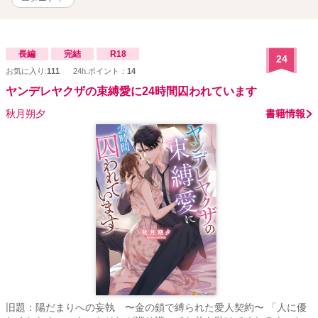
す。 16話で完結です。 8話までは1時間ごとに投稿して、毎日1話投
稿に切り替わります。
長編
完結
R18
24
お気に入り:
111
24h.ポイント：
14
ヤンデレヤクザの束縛愛に24時間囚われています
秋月朔夕
書籍情報
旧題：陽だまりへの妄執 〜金の鎖で縛られた愛人契約〜 「人に優