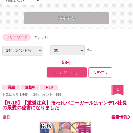
フリーワード
ヤンデレ
件
58
件
1
2
NEXT ›
/
ページ
長編
連載中
R18
1
お気に入り:
2,648
24h.ポイント：
525
【R-18】【重愛注意】拾われバニーガールはヤンデレ社長
の最愛の秘書になりました
臣桜
書籍情報