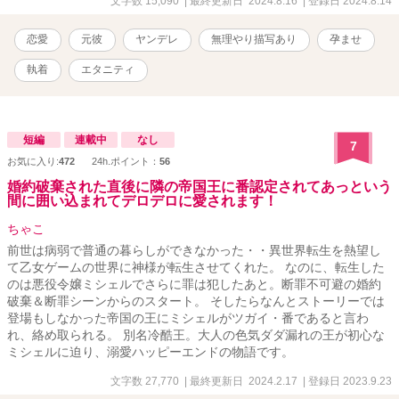
文字数 15,090
| 最終更新日 2024.8.16
| 登録日 2024.8.14
恋愛
元彼
ヤンデレ
無理やり描写あり
孕ませ
執着
エタニティ
短編
連載中
なし
7
お気に入り:
472
24h.ポイント：
56
婚約破棄された直後に隣の帝国王に番認定されてあっという
間に囲い込まれてデロデロに愛されます！
ちゃこ
前世は病弱で普通の暮らしができなかった・・異世界転生を熱望し
て乙女ゲームの世界に神様が転生させてくれた。 なのに、転生した
のは悪役令嬢ミシェルでさらに罪は犯したあと。断罪不可避の婚約
破棄＆断罪シーンからのスタート。 そしたらなんとストーリーでは
登場もしなかった帝国の王にミシェルがツガイ・番であると言わ
れ、絡め取られる。 別名冷酷王。大人の色気ダダ漏れの王が初心な
ミシェルに迫り、溺愛ハッピーエンドの物語です。
文字数 27,770
| 最終更新日 2024.2.17
| 登録日 2023.9.23