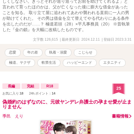
しくしなさい。きっとそれが巡り巡ってお前を助けてくれるよ」と
言われて育ったほのかは、父が亡くなった後に膨大な借金があった
ことを知る。 取り立て屋に追われてあわや襲われる直前に一人の男
が助けてくれた。 その男は借金を立て替えてやる代わりにある条件
を出したのだが……？ 極道若頭（28）×平凡事務員（20） ※昔執筆
した『金の鎖』を大幅に改稿したものです。
文字数 126,615
| 最終更新日 2024.12.11
| 登録日 2023.3.31
恋愛
年の差
執着・溺愛
こじらせ
極道、ヤクザ
軟禁生活
ハッピーエンド
エタニティ
長編
完結
R18
25
お気に入り:
18
24h.ポイント：
14
偽婚約のはずなのに、元彼ヤンデレ弁護士の孕ませ愛が止ま
りません
季邑 えり
書籍情報