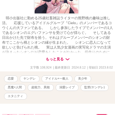
弱小出版社に勤める25歳社畜雑誌ライターの熊野桃の趣味は推し
活。 応援しているアイドルグループ『Cielo』のメンバーであるコ
ウくんの大ファンである。 しかし参加したライブでメンバーの1人
であるシオンのエグいファンサを受けて心が揺らぐ。 そしてある
日出かけた先で財布を拾う。それはグループメンバーのシオンの財
布でここから桃とシオンの縁が生まれた。 シオンに恋人になって
欲しいと告げられた桃。 実は人気少女漫画の実写化ドラマの主演
が決まったシオンだが恋愛をしたことがなかった。役作りのために
信頼できる女性と恋人ごっこをしたいと桃に申し出たのだ。 桃
もっと見る
は悩むが推しであるコウとの縁ができる事とシオンの押しに負けて
付き合う事を決意する。 現役高校生とは思えないほどのシオンの
文字数 108,924
| 最終更新日 2024.8.12
| 登録日 2023.8.02
スパダリっぷりに桃はときめくと同時に9歳年下の男の子と付き合う
事に罪悪感を感じていた。ついに桃はシオンに別れを告げるがシオ
恋愛
ヤンデレ
アイドル×一般人
美少年
ンは絶対に嫌だと言い張り、所有するタワマンの最上階の1室に桃を
誘拐する。 「俺、桃さんのことずーっと好きだったよ。また俺から
悪魔×人間
超能力、異能
溺愛レイプ
監禁(ヤンデレ)
離れようとするなんて酷い人。今度こそ一緒にいようね。たっぷり
愛してあげる」 ミステリアスなヤンデレ美少年アイドル×限界ドル
エタニティ
オタOLのコメディ時々ファンタジーホラーなヤンデレラブストーリ
ーです。 ※のついているタイトルは性描写表現があります。 BAD
ルートはシオンの過去編終了から分岐してます。 ハッピールートは