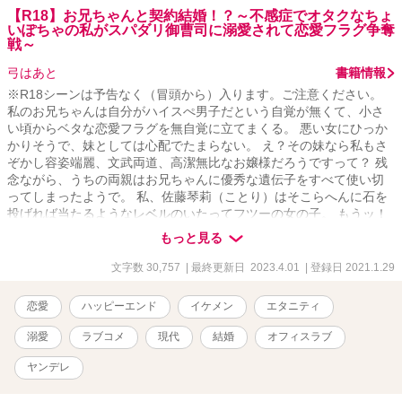
【R18】お兄ちゃんと契約結婚！？～不感症でオタクなちょ
いぽちゃの私がスパダリ御曹司に溺愛されて恋愛フラグ争奪
戦～
弓はあと
書籍情報
※R18シーンは予告なく（冒頭から）入ります。ご注意ください。
私のお兄ちゃんは自分がハイスぺ男子だという自覚が無くて、小さ
い頃からベタな恋愛フラグを無自覚に立てまくる。 悪い女にひっか
かりそうで、妹としては心配でたまらない。 え？その妹なら私もさ
ぞかし容姿端麗、文武両道、高潔無比なお嬢様だろうですって？ 残
念ながら、うちの両親はお兄ちゃんに優秀な遺伝子をすべて使い切
ってしまったようで。 私、佐藤琴莉（ことり）はそこらへんに石を
投げれば当たるようなレベルのいたってフツーの女の子。 もうッ！
お兄ちゃんッ、隙だらけで危ないよ！無駄な恋愛フラグ、私がすべ
もっと見る
てへし折ってみせるから。 ……そう思っていたのに。 ……え？うそ
でしょ？お父さんとお母さんが子連れ同士の事実婚で婚姻届も出し
文字数 30,757
| 最終更新日 2023.4.01
| 登録日 2021.1.29
てない、なんて。 それって私とお兄ちゃんが、赤の他人って
事！！？？ 私と結婚したいって、お兄ちゃん、冗談でしょ
恋愛
ハッピーエンド
イケメン
エタニティ
う！？！？！？ しかも流行り（？）の契約婚！？
溺愛
ラブコメ
現代
結婚
オフィスラブ
ヤンデレ