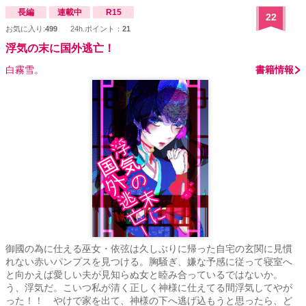
長編
連載中
R15
22
お気に入り:
499
24h.ポイント：
21
浮気の末に国外逃亡！
白霧雪。
書籍情報
御國の為に仕える巫女・依弦は久しぶりに帰った自宅の玄関に見慣
れない赤いパンプスを見つける。胸騒ぎ、嫌な予感に従って寝室へ
と向かえば愛しい夫が見知らぬ女と睦み合っているではないか。
う、浮気だ。こいつ私が清く正しく神様に仕えてる間浮気してやが
った！！ やけで家を出て、神様の下へ逃げ込もうと思ったら、ど