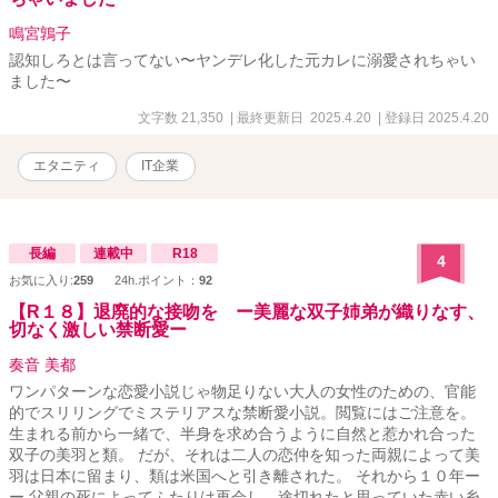
鳴宮鶉子
認知しろとは言ってない〜ヤンデレ化した元カレに溺愛されちゃい
ました〜
文字数 21,350
| 最終更新日 2025.4.20
| 登録日 2025.4.20
エタニティ
IT企業
長編
連載中
R18
4
お気に入り:
259
24h.ポイント：
92
【R１８】退廃的な接吻を ー美麗な双子姉弟が織りなす、
切なく激しい禁断愛ー
奏音 美都
ワンパターンな恋愛小説じゃ物足りない大人の女性のための、官能
的でスリリングでミステリアスな禁断愛小説。閲覧にはご注意を。
生まれる前から一緒で、半身を求め合うように自然と惹かれ合った
双子の美羽と類。 だが、それは二人の恋仲を知った両親によって美
羽は日本に留まり、類は米国へと引き離された。 それから１０年ー
ー 父親の死によってふたりは再会し、途切れたと思っていた赤い糸