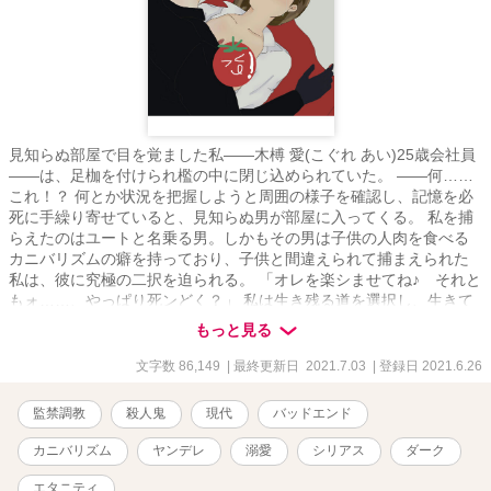
見知らぬ部屋で目を覚ました私――木榑 愛(こぐれ あい)25歳会社員
――は、足枷を付けられ檻の中に閉じ込められていた。 ――何……
これ！？ 何とか状況を把握しようと周囲の様子を確認し、記憶を必
死に手繰り寄せていると、見知らぬ男が部屋に入ってくる。 私を捕
らえたのはユートと名乗る男。しかもその男は子供の人肉を食べる
カニバリズムの癖を持っており、子供と間違えられて捕まえられた
私は、彼に究極の二択を迫られる。 「オレを楽シませてね♪ それと
もォ……、やっぱり死ンどく？」 私は生き残る道を選択し、生きて
この場所から逃げ出すことを決意する。 私の中でただ恐怖の対象で
もっと見る
しかなかったユートの印象が、暫く一緒に過ごす中で人間性を垣間
見て徐々にいいものへと変化していく。だけど、同時に見せる彼の
文字数 86,149
| 最終更新日 2021.7.03
| 登録日 2021.6.26
異常性に私は翻弄させられて……。 次第にユートは私に異常な執着
を見せ始め、私自身もユートに好意を持ってしまい……。 私はこの
監禁調教
殺人鬼
現代
バッドエンド
殺人鬼から本当に逃げ出し、生還することが出来るのか、それとも
―― ・当作品はストックホルム症候群、リマ症候群を題材にしてい
カニバリズム
ヤンデレ
溺愛
シリアス
ダーク
ます ・エロあり ・切断、グロシーンはなし（示唆する描写はあり)
・スカトロ表現あり ・甘々/溺愛 お読みいただきありがとうございま
エタニティ