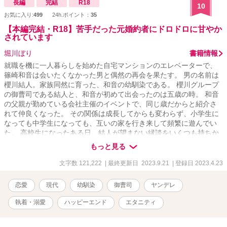
桃の思い出からそのままお読みください。BADエンドルートはこれ
長編
完結
R18
10
から更新していきます ムーンライトノベルスにも同じものを連載
お気に入り:
499
24h.ポイント：
35
しています。
【本編完結・R18】苦手だった元婚約者にドロドロに甘やか
されています
堀川ぼり
書籍情報
就職を機に一人暮らしを始めた自宅マンションのエレベーターで、
篠崎和音は会いたくなかった男と偶然の再会を果たす。 男の名前は
櫻川結人。家族同然に育った、和音の幼馴染である。 櫻川グループ
の御曹司である結人と、和音が初めて出会ったのは五歳の時。 和音
の父親が勤めている会社主催のイベントで、同じ歳だからと紹介さ
れて仲良くなった。 その関係は成長してからも変わらず、小学生に
なっても中学生になっても、互いの家を行き来して頻繁に遊んでい
た。 高校生になったある日、結人が望まない縁談をいくつも持ちか
けられて困っていることを知り、和音は女除けのための一時的な婚
もっと見る
約者になることを約束する。 仲の良い幼馴染を助けたい一心だった
が、婚約者となった事がきっかけで少しずつ二人の関係が変化して
文字数 121,222
| 最終更新日 2023.9.21
| 登録日 2023.4.23
しまった。 最終的には和音の交友関係にまで口を出し、なにかと行
動を制限するようになった結人。雑用を理由に毎日のように結人の
恋愛
現代
幼馴染
御曹司
ヤンデレ
家に呼ばれ、婚約者だからと気まぐれに性処理までさせられる事も
あった。 そんな関係をどうにかして終わらせたいのに、父が勤めて
執着・溺愛
ハッピーエンド
エタニティ
いた櫻川グループの御曹司である結人に逆らえず、その関係は大学
に進学してからもずるずると続いてしまう。 父親が別の会社に引き