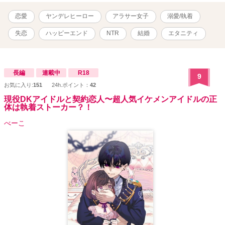
サー女子とのラブコメディ。 予告なくRシーンが入りますので、ご
注意ください。 第十四回恋愛大賞で奨励賞をいただきました。投票
恋愛
ヤンデレヒーロー
アラサー女子
溺愛/執着
くださった皆様に感謝いたします。 他サイトでも掲載中
失恋
ハッピーエンド
NTR
結婚
エタニティ
長編
連載中
R18
9
お気に入り:
151
24h.ポイント：
42
現役DKアイドルと契約恋人〜超人気イケメンアイドルの正
体は執着ストーカー？！
べーこ