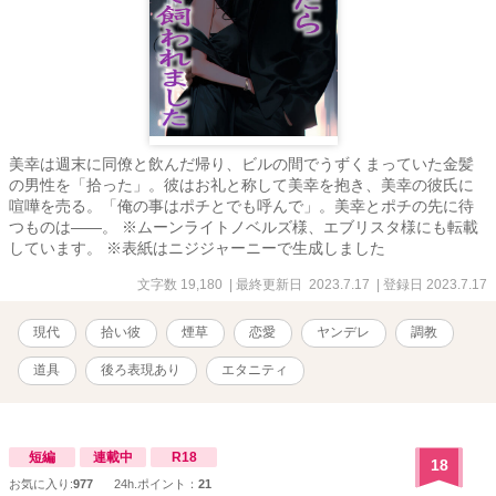
美幸は週末に同僚と飲んだ帰り、ビルの間でうずくまっていた金髪
の男性を「拾った」。彼はお礼と称して美幸を抱き、美幸の彼氏に
喧嘩を売る。「俺の事はポチとでも呼んで」。美幸とポチの先に待
つものは――。 ※ムーンライトノベルズ様、エブリスタ様にも転載
しています。 ※表紙はニジジャーニーで生成しました
文字数 19,180
| 最終更新日 2023.7.17
| 登録日 2023.7.17
現代
拾い彼
煙草
恋愛
ヤンデレ
調教
道具
後ろ表現あり
エタニティ
短編
連載中
R18
18
お気に入り:
977
24h.ポイント：
21