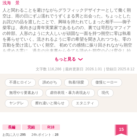
浅海 景
人と関わることを避けながらグラフィックデザイナーとして働く朔
空は、雨の日にずぶ濡れでうずくまる男と出会った。ちょっとした
お詫びの品を渡したことで、興味を持たれてしまった相手――御子
柴零は、表向きは青年実業家であるものの、裏では苛烈なマフィア
の幹部。人形のように大人しいが頑固な一面を持つ朔空に零は執着
を募らせていく。流されるように零の希望を聞き入れつつも、零の
言動を受け流していく朔空。 初めての感情に振り回されながら朔空
を求める零に、過去の出来事から全てを諦めた朔空の心は変化し始
める。 ※虐待、無理矢理、暴力描写があります。
もっと見る
文字数 116,286
| 最終更新日 2026.1.01
| 登録日 2025.8.12
不遇ヒロイン
諦めがち
執着/溺愛
傲慢ヒーロー
無理やり要素あり
虐待表現・暴力表現あり
現代
ヤンデレ
擦れ違いと拗らせ
エタニティ
長編
完結
R18
15
お気に入り:
295
24h.ポイント：
28