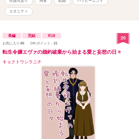
性描写あり
拘束
結婚
ハッピーエンド
返る形でストーリーが進行します■【→→日本でのデート短編集】[
https://ncode.syosetu.com/n0062gi/ ]「僕のスプーンでパフェを食べ
エタニティ
てもらおう。ふふ。これはお願いではない、（業務）命令だっ！」
（【※】ファミレスデートです））などを投稿しています（社長が
異世界人だと知らずに日本でオフィスラブ）
長編
完結
R18
20
お気に入り:
60
24h.ポイント：
21
転生令嬢エヴァの婚約破棄から始まる愛と妄想の日々
キョクトウシラニチ