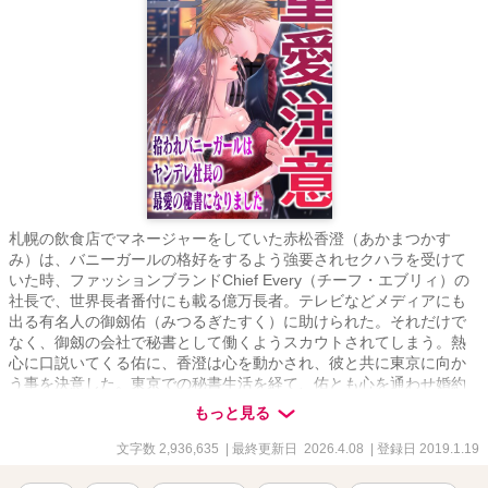
札幌の飲食店でマネージャーをしていた赤松香澄（あかまつかす
み）は、バニーガールの格好をするよう強要されセクハラを受けて
いた時、ファッションブランドChief Every（チーフ・エブリィ）の
社長で、世界長者番付にも載る億万長者。テレビなどメディアにも
出る有名人の御劔佑（みつるぎたすく）に助けられた。それだけで
なく、御劔の会社で秘書として働くようスカウトされてしまう。熱
心に口説いてくる佑に、香澄は心を動かされ、彼と共に東京に向か
う事を決意した。東京での秘書生活を経て、佑とも心を通わせ婚約
し、お互いの両親とも挨拶をする。いざ彼の母方の実家であるドイ
もっと見る
ツに向かうとそこで香澄に災いが降りかかり――？ 佑の従兄であ
る奔放な双子・アロイスとクラウスにも振り回される日々。帰国し
文字数 2,936,635
| 最終更新日 2026.4.08
| 登録日 2019.1.19
たかと思えば会社内でのいびりがあり、落ち着いたかと思えばまた
新たなトラブルに巻き込まれて――？ いちゃいちゃしながら世界