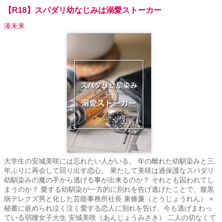
【R18】スパダリ幼なじみは溺愛ストーカー
湊未来
大学生の安城美咲には忘れたい人がいる。 年の離れた幼馴染みと三
年ぶりに再会して回り出す恋心。 果たして美咲は過保護なスパダリ
幼馴染みの魔の手から逃げる事が出来るのか？ それとも囚われてし
まうのか？ 愛する幼馴染が一方的に別れを告げ逃げたことで、腹黒
病デレクズ男と化した芸能事務所社長 東條廉（とうじょうれん） ×
秘書に嵌められ泣く泣く愛する恋人に別れを告げ、今も逃げまわっ
ている弱腰女子大生 安城美咲（あんじょうみさき） 二人の切なくて