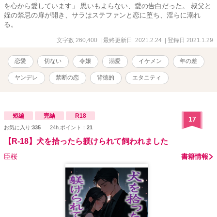
を心から愛しています」 思いもよらない、愛の告白だった。 叔父と
姪の禁忌の扉が開き、サラはステファンと恋に堕ち、淫らに溺れ
る。
文字数 260,400
| 最終更新日 2021.2.24
| 登録日 2021.1.29
恋愛
切ない
令嬢
溺愛
イケメン
年の差
ヤンデレ
禁断の恋
背徳的
エタニティ
短編
完結
R18
17
お気に入り:
335
24h.ポイント：
21
【R-18】犬を拾ったら躾けられて飼われました
臣桜
書籍情報