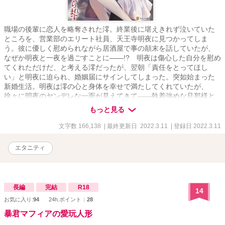
職場の後輩に恋人を略奪された澪。終業後に堪えきれず泣いていた
ところを、営業部のエリート社員、天王寺明夜に見つかってしま
う。彼に優しく慰められながら居酒屋で事の顛末を話していたが、
なぜか明夜と一夜を過ごすことに――!? 明夜は傷心した自分を慰め
てくれただけだ、と考える澪だったが、翌朝「責任をとってほし
い」と明夜に迫られ、婚姻届にサインしてしまった。突如始まった
新婚生活。明夜は澪の心と身体を幸せで満たしてくれていたが、
徐々に明夜のヤンデレな一面が見えてきて――執着強めな旦那様と
の極上溺愛ラブストーリー！
もっと見る
文字数 166,138
| 最終更新日 2022.3.11
| 登録日 2022.3.11
エタニティ
長編
完結
R18
14
お気に入り:
94
24h.ポイント：
28
暴君マフィアの愛玩人形