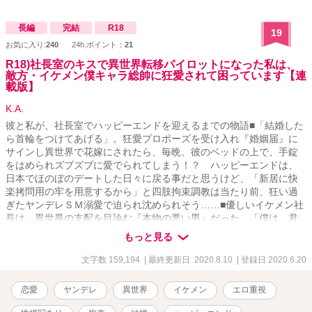
長編
完結
R18
19
お気に入り:
240
24h.ポイント：
21
R18)社長室のキスで異世界転移パイロットになった私は、
敵方・イケメン僕キャラ総帥に狂愛されて困っています【連
載版】
K.A.
彼と私が、社長室でハッピーエンドを迎えるまでの物語■「結婚した
ら首輪をつけてあげる」。狂愛プロポーズを受け入れ『婚姻届』に
サインし異世界で花嫁にされたら、毎晩、彼のベッドの上で、手錠
をはめられズブズブに愛でられてしまう！？ ハッピーエンドは、
日本でほのぼのデートした日々に戻る事だと思うけど、「新居に快
楽拷問用の牢を用意するから」と四肢拘束調教は当たり前、狂い過
ぎたヤンデレＳＭ溺愛で迫られ沈められそう……■優しいイケメン社
長は、異世界の支配を目論む『本物の悪い男』だった。「僕は、君
の心と体がほしい」。冴えないＯＬの私がイケメン社長とキスした
もっと見る
ら異世界へと送られパイロットに。戦闘で捕虜になり、目をさます
とそこには科学者にして敵のエース・パイロットにして、悪の総帥
文字数 159,194
| 最終更新日 2020.8.10
| 登録日 2020.6.20
である社長の姿が。「社長室の続きをしよう」。寝室に監禁された
私の口の中に、彼の舌が入り込み……■■「僕の妻になる為にすべて
恋愛
ヤンデレ
異世界
イケメン
エロ重視
忘れて」と言われながら洗脳装置に縛られたり、敵イケメンから、
実験台や生贄として扱われてみたい人向け■■■日本でのデートを振り