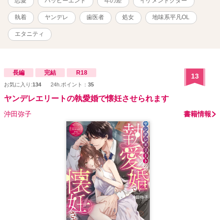
恋愛
ハッピーエンド
年の差
イケメンドクター
への見解は作品内の主人公の主観です、治療行為や歯科医院を否定
したいわけではありません。
執着
ヤンデレ
歯医者
処女
地味系平凡OL
エタニティ
長編
完結
R18
13
お気に入り:
134
24h.ポイント：
35
ヤンデレエリートの執愛婚で懐妊させられます
沖田弥子
書籍情報