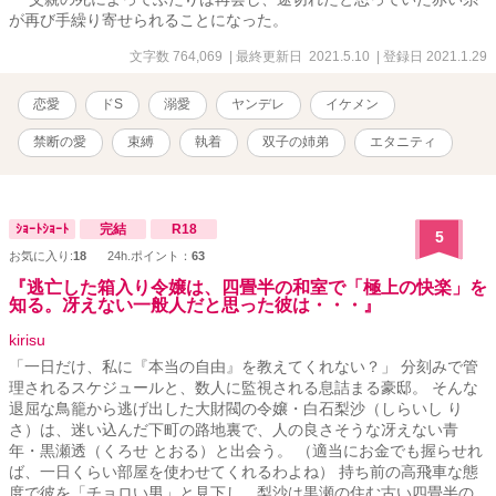
が再び手繰り寄せられることになった。
文字数 764,069
| 最終更新日 2021.5.10
| 登録日 2021.1.29
恋愛
ドS
溺愛
ヤンデレ
イケメン
禁断の愛
束縛
執着
双子の姉弟
エタニティ
ｼｮｰﾄｼｮｰﾄ
完結
R18
5
お気に入り:
18
24h.ポイント：
63
『逃亡した箱入り令嬢は、四畳半の和室で「極上の快楽」を
知る。冴えない一般人だと思った彼は・・・』
kirisu
「一日だけ、私に『本当の自由』を教えてくれない？」 分刻みで管
理されるスケジュールと、数人に監視される息詰まる豪邸。 そんな
退屈な鳥籠から逃げ出した大財閥の令嬢・白石梨沙（しらいし り
さ）は、迷い込んだ下町の路地裏で、人の良さそうな冴えない青
年・黒瀬透（くろせ とおる）と出会う。 （適当にお金でも握らせれ
ば、一日くらい部屋を使わせてくれるわよね） 持ち前の高飛車な態
度で彼を「チョロい男」と見下し、梨沙は黒瀬の住む古い四畳半の