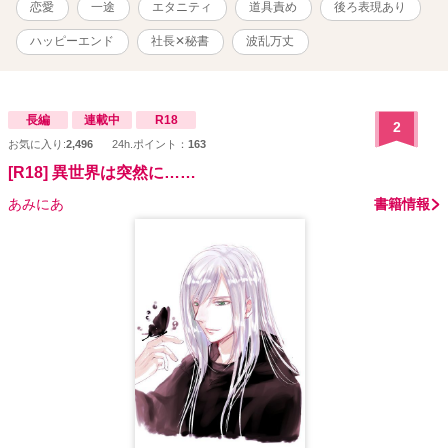
恋愛
一途
エタニティ
道具責め
後ろ表現あり
を回りつつ、ヒロインの香澄が色んなトラブルに遭い、二人で乗り
越えてゆく大長編です。 ※ 未熟な挿絵もついております。 ※ ム
ハッピーエンド
社長✕秘書
波乱万丈
ーンライトノベルス様、エブリスタ様にも投稿させて頂いておりま
す。 ※ ラブシーン（程度の強弱はありますが、こちらで甘い雰囲
気と判断した箇所）には☆を、挿絵のついている回には※をつけて
います。香澄が少し可哀想な目に遭う回は、★をつけます。 ※ 表
長編
連載中
R18
2
紙はニジジャーニーを使用しました。
お気に入り:
2,496
24h.ポイント：
163
[R18] 異世界は突然に……
あみにあ
書籍情報