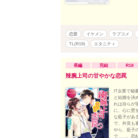
が目を奪わ
の女性に対
テ男。 Ｈ
けに徹して
チ。 テク
恋愛
イケメン
ラブコメ
や、暴力的
て、暖かい
TL(R18)
エタニティ
めなので、
た、言葉攻
由にご堪能
長編
完結
R18
って、あか
たものが苦
辣腕上司の甘やかな恋罠
IT企業で
と結婚を決
れは自らが
に、心に壁
な藍子があ
で、外見も
やら、藍子
で……。恋