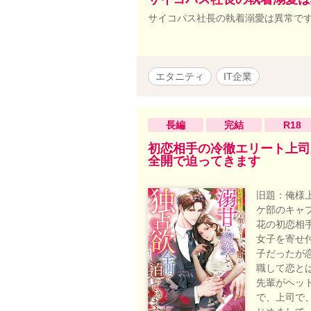
サイコパス社長の執着溺愛は異常で
エタニティ
IT企業
長編
完結
R18
初恋相手の冷徹エリート上司
全開で迫ってきます
旧題：俺様
ケ部のキャ
花の初恋相
女子を寄せ
子だったが
職して恋と
先輩がヘッ
で、上司で