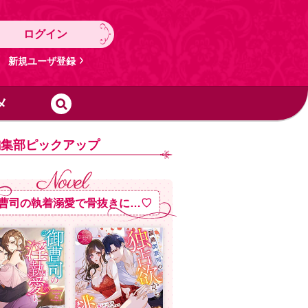
ログイン
新規ユーザ登録
メ
編集部ピックアップ
曹司の執着溺愛で骨抜きに…♡