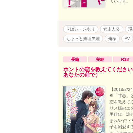
ています。
R18シーンあり
女主人公
現
ちょっと無理矢理
俺様
AV
長編
完結
R18
ホントの恋を教えてください
あなたの前で）
【2018/
※「甘恋」と
恋を教えて
リス様のエ
里佳は、誰
まれやすい
子を溺愛す
ップで社内