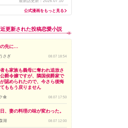
最新話更新：2026.07.10
公式漫画をもっと見る
最近更新された投稿恋愛小説
の先に…
うさぎ
08.07 18:54
者も家族も義母に奪われ追放さ
公爵令嬢ですが、隣国侯爵家で
が認められたので、今さら後悔
てももう戻りません
ク傘
08.07 17:50
日、妻の料理の味が変わった。
森湖
08.07 12:00