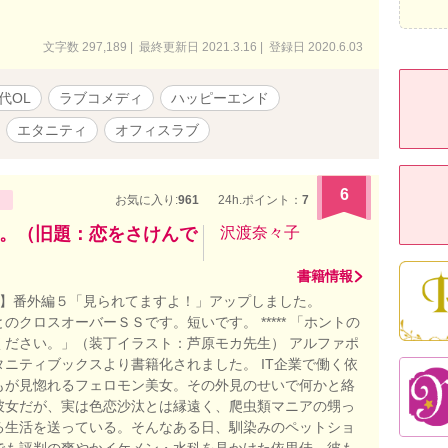
文字数 297,189 | 最終更新日 2021.3.16 | 登録日 2020.6.03
代OL
ラブコメディ
ハッピーエンド
エタニティ
オフィスラブ
6
お気に入り:
961
24h.ポイント：
7
。（旧題：恋をさけんで
沢渡奈々子
書籍情報
2/24】番外編５「見られてますよ！」アップしました。
のクロスオーバーＳＳです。短いです。 ***** 「ホントの
ください。」（装丁イラスト：芦原モカ先生） アルファポ
タニティブックスより書籍化されました。 IT企業で働く依
もが見惚れるフェロモン美女。その外見のせいで何かと絡
彼女だが、実は色恋沙汰とは縁遠く、爬虫類マニアの甥っ
る生活を送っている。そんなある日、馴染みのペットショ
でも評判の爽やかイケメン・水科を見かけた依里佳。彼も