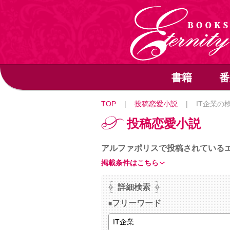
書籍
番
TOP
|
投稿恋愛小説
|
IT企業の
投稿恋愛小説
アルファポリスで投稿されている
掲載条件はこちら
詳細検索
フリーワード