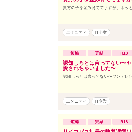
貴方の子を産み育ててますが、ホッ
エタニティ
IT企業
短編
完結
R18
認知しろとは言ってない〜ヤ
愛されちゃいました〜
認知しろとは言ってない〜ヤンデレ
エタニティ
IT企業
短編
完結
R18
サイコパス社長の執着溺愛は