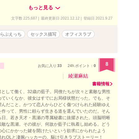
れるようなイケメン。 意地悪だが口がうまく、主人公以外
もっと見る
してはまったく嫌味のない爽やかさを売りにしている超モ
ではドSまではいかないS寄りですが、たまに攻められると受
文字数 225,687 | 最終更新日 2021.12.12 | 登録日 2021.9.27
喘ぎます。…が、最終的にはやはり倍返しという展開がオ
ニシャンで言葉責めを多用して女を翻弄するタイプ。 苦痛系
らぶえっち
セックス描写
オフィスラブ
な描写は一切ありません。 あくまで『甘い攻め』だと思っ
目で見てもらえるとありがたいです。 基本的にセリフが多
喘ぎや言葉攻めが好きな方は楽しめるかもしれません♡ ま
めありきのクンニシーン多めですので、お好きな方はご自
ください。（笑） ※比喩的な文章はあまり使いません。 よ
8
お気に入り:
33
24h.ポイント：
0
らさまな性器の名称なども描写していますので、そういっ
手な方は閲覧をお控え下さい。
綾瀬麻結
書籍情報
秘書として働く、32歳の藍子。同僚たちが次々と素敵な男性
めていくなか、彼女はすでにお局様状態だった。でも、そ
望んだこと。かつて恋人からひどく傷つけられた経験ゆえ
を作って、男性に頼らず生きる道を選んでいたのだ。そん
る日、若き天才・黒瀬の専属秘書に抜擢された。頭脳明晰
素敵な黒瀬。その彼が、何故か藍子に執着し始める。どう
の心にかかった鍵を開けたいという欲求にかられたよう
枯れOLと凄腕ハッカーの、駆け引きラブストーリー！