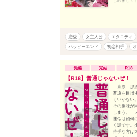
じめまして
傷ついたが
社で働きだ
だ。 初恋
恋愛
女主人公
エタニティ
ハッピーエンド
初恋相手
オ
長編
完結
R18
【R18】普通じゃないぜ！
直原 那波
普通を目指
くいかない
その趣味が
しまう。 
運命は如何
く話です。
苦手な方は