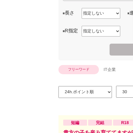
長さ
R指定
IT企業
フリーワード
短編
完結
R18
貴方の子を産み育ててますが