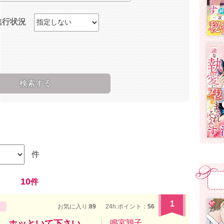
進行状況
件
10
件
1
お気に入り:
89
24h.ポイント：
56
、ホッといて下さい
鳴宮鶉子