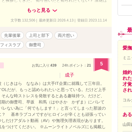
』と挨拶してきた。 知り合いだと知られたくない？ 凛花は
割り切って上司として蒼空と接する。 蒼空が凛花と同じ会
もっと見る
して2年経ったある日、突然ふたりの関係が動き出したの
相手の先輩で上司の複雑な関係のふたりはどうなる？
文字数 132,506 | 最終更新日 2026.4.13 | 登録日 2023.11.14
先輩後輩
上司と部下
両片想い
フィスラブ
御曹司
愛撫
ミニ
5
お気に入り:
439
24h.ポイント：
21
婚約
成子
れた
（じきはら ななみ）は大手IT企業に就職して三年目。
才覚
すOLだが、もっと認められたいと思っている。だけど上手
され
。そんな時ストレスを発散するとある趣味持つ。だけど、
コル
同期の御曹司、早坂 和馬（はやさか かずま）にバレて
バレない為に「何でもします！」と言ってしまった那波の
ある
に？ 基本ラブコメですがヒロインが辛くとも頑張ってい
少しだけアダルト動画（AV）や無理矢理表現があります。
山田
気をつけてください。 ※ムーンライトノベルズにも掲載し