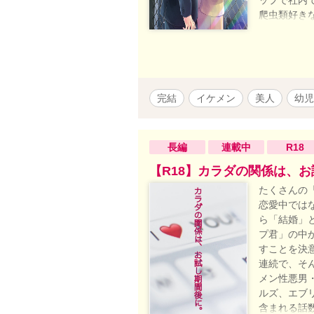
爬虫類好き
と頼み込む
しても優し
書籍版あら
のイケメン
ので、番外
完結
イケメン
美人
幼児
ていきます
新。 ※番
長編
連載中
R18
【R18】カラダの関係は、
たくさんの
恋愛中では
ら「結婚」
プ君」の中
すことを決
連続で、そ
メン性悪男
ルズ、エブリ
含まれる話