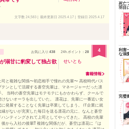
死亡
羽目
す
文字数 24,583 | 最終更新日 2025.4.17 | 登録日 2025.4.17
利害
4
お気に入り:
438
24h.ポイント：
28
な溺
が溺甘に豹変して独占欲
せいとも
書籍情報
上司と複雑な関係〜初恋相手で憧れの先輩〜 高校時代バス
プテンとして活躍する蒼空先輩は、マネージャーだった凛
手。 当時の蒼空先輩はモテモテにもかかわらず、クールで
完璧
付けないオーラを出していた。 凛花は、先輩に一番近い女
恋に発展することなく先輩は卒業してしまう。 IT企業に就
は縁がないが充実した毎日を送る凛花の元に、なんと蒼空
ドハンティングされて上司としてやってきた。 高校の先輩
、後から入社の後輩⁇ 複雑な関係だが、蒼空は凛花に『は