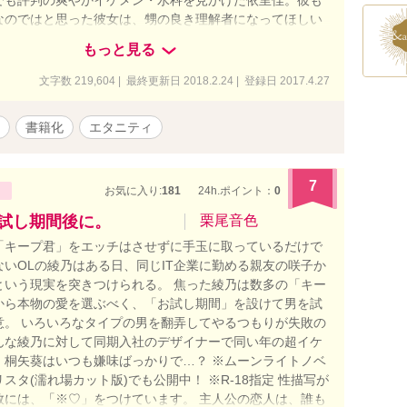
なのではと思った彼女は、甥の良き理解者になってほしい
。そうして始まった交流は、期待以上の大成功！ 甥に対
もっと見る
くスマートな水科に惹かれ始める依里佳だが……!? ――
すじより。 美人だけど少し不器用な女の子と、いつも笑顔
文字数 219,604 | 最終更新日 2018.2.24 | 登録日 2017.4.27
後輩くんとの恋物語です。 書籍版では内容変更もあります
編と若干矛盾する部分もあるかと思います。おいおい直し
書籍化
エタニティ
ので、ご理解いただければ幸いです。 ※番外編は随時更
外編でも予告なく性描写が入ります。ご注意ください。
7
お気に入り:
181
24h.ポイント：
0
お試し期間後に。
栗尾音色
「キープ君」をエッチはさせずに手玉に取っているだけで
ないOLの綾乃はある日、同じIT企業に勤める親友の咲子か
という現実を突きつけられる。 焦った綾乃は数多の「キー
から本物の愛を選ぶべく、「お試し期間」を設けて男を試
意。 いろいろなタイプの男を翻弄してやるつもりが失敗の
んな綾乃に対して同期入社のデザイナーで同い年の超イケ
・桐矢葵はいつも嫌味ばっかりで…？ ※ムーンライトノベ
スタ(濡れ場カット版)でも公開中！ ※R-18指定 性描写が
数には、「※♡」をつけています。 主人公の恋人は、誰も