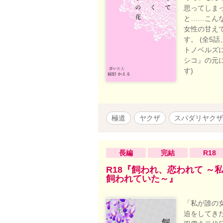
思ってしま
と……こん
女性の甘えて
す。 (全5
トノベルズに
シコ』の元
す)
極道
ヤクザ
スパダリヤクザ
長編
完結
R18
R18『飼われ、恋われて ～
飼われていた～』
「私が誰の
迫をしてきた