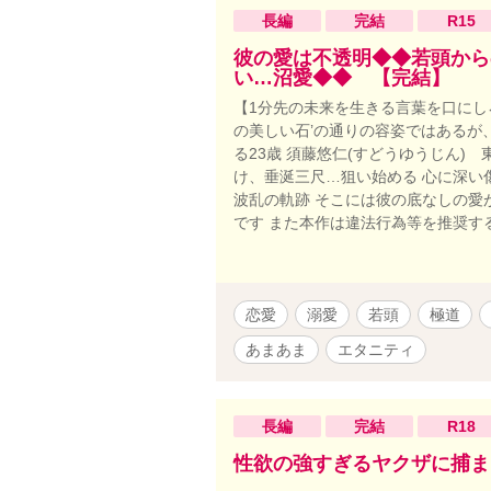
す。 ※こ
長編
完結
R15
ありません
開26.2.8✿
彼の愛は不透明◆◆若頭から
い…沼愛◆◆ 【完結】
【1分先の未来を生きる言葉を口にしろ
の美しい石’の通りの容姿ではあるが
る23歳 須藤悠仁(すどうゆうじん)
け、垂涎三尺…狙い始める 心に深い
波乱の軌跡 そこには彼の底なしの愛
です また本作は違法行為等を推奨す
恋愛
溺愛
若頭
極道
あまあま
エタニティ
長編
完結
R18
性欲の強すぎるヤクザに捕ま