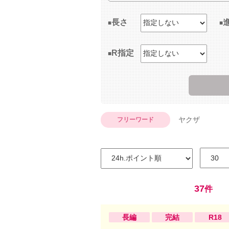
長さ
R指定
ヤクザ
フリーワード
37
件
長編
完結
R18