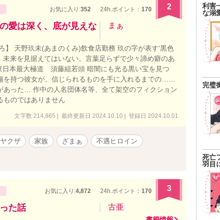
の作品はフィクションです。実在の人物・団体とは一切関係
利害
2
お気に入り:
352
24h.ポイント：
170
な溺
 ※随時概要含め本文の改稿や修正等をしています。 ✿初公
の愛は深く、底が見えな
まぁ
】 天野玖未(あまのくみ)飲食店勤務 玖の字が表す‘黒色
、未来を見据えてはいない。言葉足らずで少々諦め癖のあ
 東日本最大極道 須藤組若頭 暗闇にも光る黒い宝を見つ
傷を持つ彼女が、信じられるものを手に入れるまでの……
完璧
があった… 作中の人名団体名等、全て架空のフィクション
るものではありません
文字数 214,865 | 最終更新日 2024.10.10 | 登録日 2024.10.01
ヤクザ
家族
ざまぁ
不遇ヒロイン
死亡
羽目
3
お気に入り:
4,872
24h.ポイント：
170
った話
古亜
書籍情報