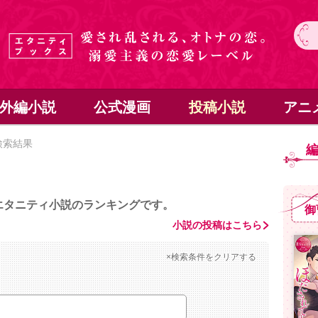
外編小説
公式漫画
投稿小説
アニ
検索結果
エタニティ小説のランキングです。
御
小説の投稿はこちら
×検索条件をクリアする