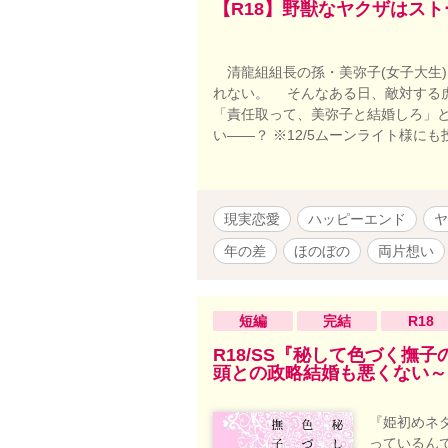
【R18】野獣なヤクザはスト
清龍組組長の孫・美弥子(女子大生
れない。 そんなある日、敵対する
「責任取って、美弥子と結婚しろ」
い――？ ※12/5ムーンライト様にも
現実恋愛
ハッピーエンド
ヤ
年の差
ほのぼの
両片想い
短編
完結
R18
R18/SS『秘して色づく撫
頭との政略結婚も悪くない～
『姫初めネタ
っているん