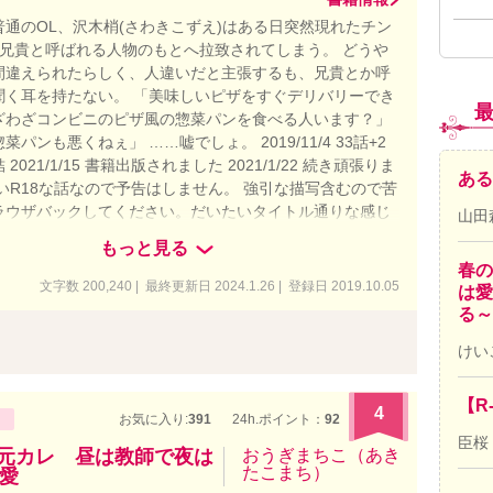
普通のOL、沢木梢(さわきこずえ)はある日突然現れたチン
、兄貴と呼ばれる人物のもとへ拉致されてしまう。 どうや
間違えられたらしく、人違いだと主張するも、兄貴とか呼
聞く耳を持たない。 「美味しいピザをすぐデリバリーでき
ざわざコンビニのピザ風の惣菜パンを食べる人います？」
パンも悪くねぇ」 ……嘘でしょ。 2019/11/4 33話+2
2021/1/15 書籍出版されました 2021/1/22 続き頑張りま
ある
いR18な話なので予告はしません。 強引な描写含むので苦
ラウザバックしてください。だいたいタイトル通りな感じ
山田
しでも思ってたのと違う、地雷と思ったら即回れ右でお願
もっと見る
 誤字脱字、文章わかりにくい等の指摘は有り難く受け取り
春の
が、思った通りじゃない生理的に無理といった内容につい
文字数 200,240 | 最終更新日 2024.1.26 | 登録日 2019.10.05
は愛
留め批判否定はご遠慮ください。泣きます。 当然の事なが
る～
はフィクションです。
けい
【R
4
お気に入り:
391
24h.ポイント：
92
臣桜
な元カレ 昼は教師で夜は
おうぎまちこ（あき
たこまち）
愛