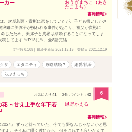
ーカー
おうぎまちこ（あき
たこまち）
書籍情報
)は、次期若頭・貴彬に恋をしていたが、子ども扱いしかさ
虎狼組に美弥子が拐われる事件が起こり、祖父が貴彬に
と命じたため、美弥子と貴彬は結婚することになってしま
投稿してます ※R18に※、全8話完結
文字数 6,168 | 最終更新日 2021.12.19 | 登録日 2021.12.19
クザ
エタニティ
政略結婚？
溺愛/執着
らぶえっち
6
お気に入り:
41
24h.ポイント：
42
子の花 ～甘え上手な年下若
緑野かえる
』
書籍情報
2024』 ずっと待っていた、今でも夢なんじゃないかと思
ですよ。そう私に囁く彼になら、何をされても良いなんて