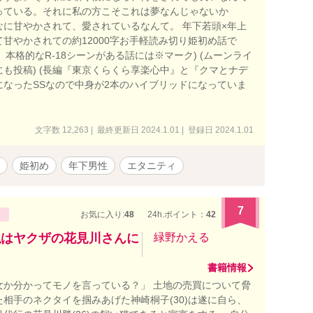
っている。それに私の方こそこれは夢なんじゃないか
なに甘やかされて、愛されているなんて。 年下若頭×年上
甘やかされての約12000字お手軽読み切り姫初め話で
話、本格的なR-18シーンがある話には※マーク) (ムーンライ
も投稿) (長編『東京くらくら享楽心中』と『クマとナデ
になったSSなので中身が2本のハイブリッドになっていま
文字数 12,263 | 最終更新日 2024.1.01 | 登録日 2024.1.01
姫初め
年下男性
エタニティ
7
お気に入り:
48
24h.ポイント：
42
私はヤクザの花見川さんに
緑野かえる
書籍情報
女か分かってモノを言っている？」 土地の売買について脅
相手のネクタイを掴みあげた神崎桐子(30)は遂に自ら、