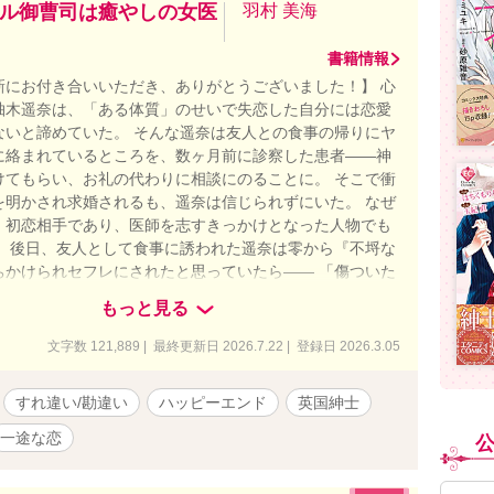
ル御曹司は癒やしの女医
羽村 美海
書籍情報
新にお付き合いいただき、ありがとうございました！】 心
柚木遥奈は、「ある体質」のせいで失恋した自分には恋愛
ないと諦めていた。 そんな遥奈は友人との食事の帰りにヤ
に絡まれているところを、数ヶ月前に診察した患者――神
けてもらい、お礼の代わりに相談にのることに。 そこで衝
を明かされ求婚されるも、遥奈は信じられずにいた。 なぜ
、初恋相手であり、医師を志すきっかけとなった人物でも
。 後日、友人として食事に誘われた遥奈は零から『不埒な
ちかけられセフレにされたと思っていたら―― 「傷ついた
を放ってなんておけないよ。そんな体質治してあげるか
もっと見る
と信じて」 過去の恋に傷つき恋を諦めた女医と初恋を拗ら
御曹司の、セフレから始まるジレあま執着ラブ♡ ❥・
文字数 121,889 | 最終更新日 2026.7.22 | 登録日 2026.3.05
‪‪❤︎‬୧ . ˳༚┈┈ ・❥ ＊柚木遥奈（29歳）ゆずきはるな＊ 心療内
目指している内科専門医 ＊神楽木零（31歳）かぐらぎれい
すれ違い/勘違い
ハッピーエンド
英国紳士
ドワード･ハミルトン）＊ 世界最大ホテルチェーン「インペ
ンターナショナル」の日本エリア統括支配人、英国医大出
一途な恋
歴を持つ。 ❥・ ┈┈༚˳ . ୨‪‪❤︎‬୧ . ˳༚┈┈ ・❥ ※不定期
 ※TL小説です。Ｒ描写のある章題には「※」と表記しま