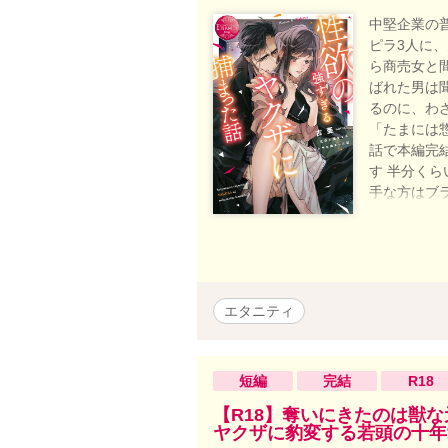
中堅企業の
ピラ3人に
ら商売女と
ばれた男は
るのに、わ
「たまには惣菜
話で本編完結 
す 半分くら
手な方はブ
なので、少
いします。
修正します
ては自衛に
ら、この話
エタニティ
短編
完結
R18
【R18】奪いにきたのは獣
ヤクザに豹変する若頭の十年