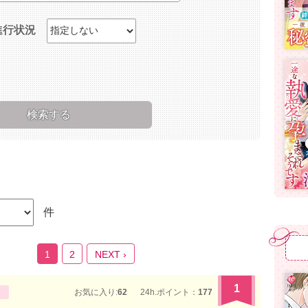
進行状況
件
1
2
NEXT ›
1
お気に入り:
62
24h.ポイント：
177