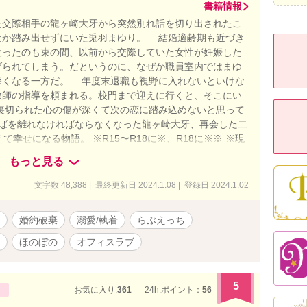
書籍情報
交際相手の龍ヶ崎大牙から突然別れ話を切り出されたこ
なか踏み出せずにいた兎羽まゆり。 結婚適齢期も近づき
なったのも束の間、以前から交際していた女性が妊娠した
げられてしまう。だというのに、なぜか職員室内ではまゆ
深くなる一方だ。 年度末退職も視野に入れないといけな
教師の指導を頼まれる。校門まで迎えに行くと、そこにい
裏切られた心の傷が深くて次の恋に踏み込めないと思って
そばを離れなければならなくなった龍ヶ崎大牙、再会した二
幸せになる物語。 ※R15〜R18に※、R18に※※ ※現
でご容赦くださいましたら幸いです。 ※ヒーローはワンコ
もっと見る
？腹黒？あざとい系男子です。 ※36000字数完結。+大
けの学校R書いてます。そこまで書いたら完結します。
文字数 48,388 | 最終更新日 2024.1.08 | 登録日 2024.1.02
婚約破棄
溺愛/執着
らぶえっち
ほのぼの
オフィスラブ
5
お気に入り:
361
24h.ポイント：
56