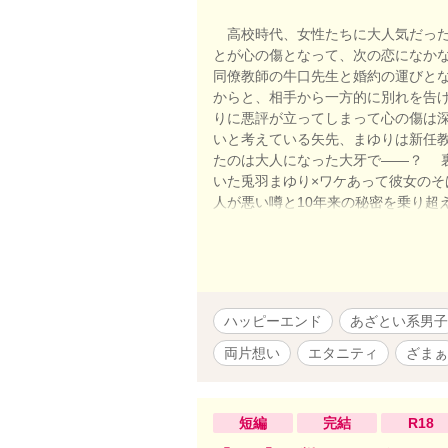
高校時代、女性たちに大人気だった
とが心の傷となって、次の恋になか
同僚教師の牛口先生と婚約の運びと
からと、相手から一方的に別れを告
りに悪評が立ってしまって心の傷は
いと考えている矢先、まゆりは新任
たのは大人になった大牙で――？ 
いた兎羽まゆり×ワケあって彼女の
人が悪い噂と10年来の秘密を乗り超えて
実世界に疎い作者による現代TLなの
系？ニャンコ系？甘えん坊系？ヤンデレ
牙side5000字数。 ※1/7おま
ハッピーエンド
あざとい系男子
両片想い
エタニティ
ざまぁ
短編
完結
R18