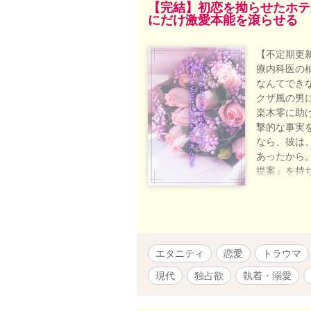
【完結】初恋を拗らせたホテ
にだけ激愛本能を滾らせる
【不定期更
療内科医の
なんてでき
クザ風の男
楽木零に助
撃的な事実
なら、彼は
あったから
提案』を持
ままの貴女
ら、俺のこ
せたホテル
┈┈༚˳ . ୨
科専門医を
エタニティ
恋愛
トラウマ
（レイ･エ
リアル・イ
現代
独占欲
執着・溺愛
身という異色の経
更新です。