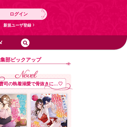
ログイン
新規ユーザ登録
メ
編集部ピックアップ
曹司の執着溺愛で骨抜きに…♡