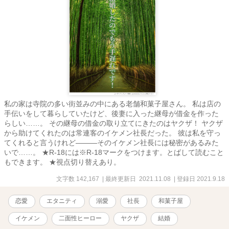
私の家は寺院の多い街並みの中にある老舗和菓子屋さん。 私は店の
手伝いをして暮らしていたけど、後妻に入った継母が借金を作った
らしい……。 その継母の借金の取り立てにきたのはヤクザ！ ヤクザ
から助けてくれたのは常連客のイケメン社長だった。 彼は私を守っ
てくれると言うけれど―――そのイケメン社長には秘密があるみた
いで……。 ★R-18には※R-18マークをつけます。とばして読むこと
もできます。 ★視点切り替えあり。
文字数 142,167
| 最終更新日 2021.11.08
| 登録日 2021.9.18
恋愛
エタニティ
溺愛
社長
和菓子屋
イケメン
二面性ヒーロー
ヤクザ
結婚