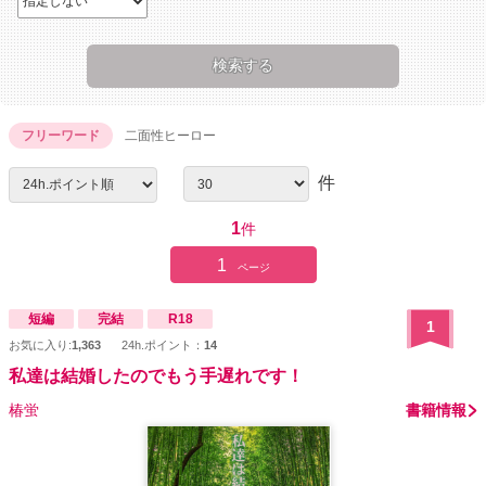
フリーワード
二面性ヒーロー
件
1
件
1
ページ
短編
完結
R18
1
お気に入り:
1,363
24h.ポイント：
14
私達は結婚したのでもう手遅れです！
椿蛍
書籍情報