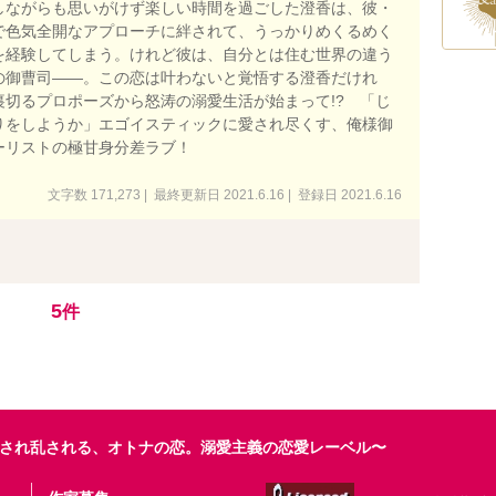
しながらも思いがけず楽しい時間を過ごした澄香は、彼・
で色気全開なアプローチに絆されて、うっかりめくるめく
を経験してしまう。けれど彼は、自分とは住む世界の違う
の御曹司――。この恋は叶わないと覚悟する澄香だけれ
裏切るプロポーズから怒涛の溺愛生活が始まって!? 「じ
りをしようか」エゴイスティックに愛され尽くす、俺様御
ーリストの極甘身分差ラブ！
文字数 171,273 | 最終更新日 2021.6.16 | 登録日 2021.6.16
5
件
され乱される、オトナの恋。溺愛主義の恋愛レーベル〜