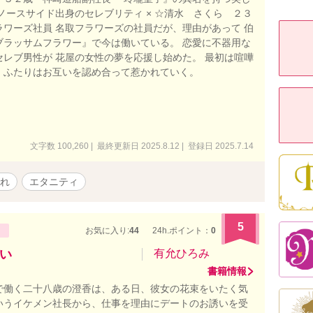
ノースサイド出身のセレブリティ × ☆清水 さくら ２３
ラワーズ社員 名取フラワーズの社員だが、理由があって 伯
ブラッサムフラワー』で今は働いている。 恋愛に不器用な
セレブ男性が 花屋の女性の夢を応援し始めた。 最初は喧嘩
、ふたりはお互いを認め合って惹かれていく。
文字数 100,260 | 最終更新日 2025.8.12 | 登録日 2025.7.14
れ
エタニティ
5
お気に入り:
44
24h.ポイント：
0
い
有允ひろみ
書籍情報
で働く二十八歳の澄香は、ある日、彼女の花束をいたく気
いうイケメン社長から、仕事を理由にデートのお誘いを受