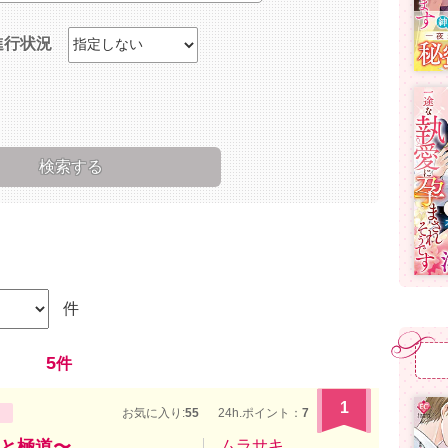
進行状況
件
5
件
1
お気に入り:
55
24h.ポイント：
7
と極道〜
ムラサキ