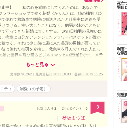
書籍情報
死亡
休止中】 ――私の心を満開にしてくれたのは、あなたでし
羽目
のフラワーショップで働く花梨《かりん》は、姉の柚羽《ゆ
先で倒れて救急車で病院に搬送されたと仕事中に連絡を受
駆けつける。幸い大したことはなく、病弱の姉のことをい
けて守ってきた花梨はホッとする。 次の日柚羽の見舞いに
は、病室に自分がアレンジしたフラワーバスケットが置か
に気づく。それは少し前に店に来た美形の男性が買ってい
。彼は倒れた柚羽を介抱し、救急車を呼んでくれた人だっ
利害
な溺
屋の娘と世界を飛び回るビジネスマンとの恋物語です。 ※予
写が入ります。ご注意ください。 ※アップ済の話も予告な
もっと見る
します。構成やら何やらいろいろ下手なので、後出しじゃ
く後からこそこそ修正しまくります。
文字数 96,262 | 最終更新日 2021.10.03 | 登録日 2019.11.25
ニティ
溺愛（の予定）
完璧
3
お気に入り:
2
24h.ポイント：
0
砂坂よつば
り帰路の途中。大きめの独り言が周辺の人々の耳に入り、