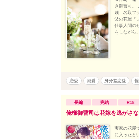
き御曹司。 
歳 名取フ
父の花屋『
仕事人間の
をしながら
恋愛
溺愛
身分差恋愛
憧
長編
完結
R18
俺様御曹司は花嫁を逃がさな
実家の花屋
に入ったと