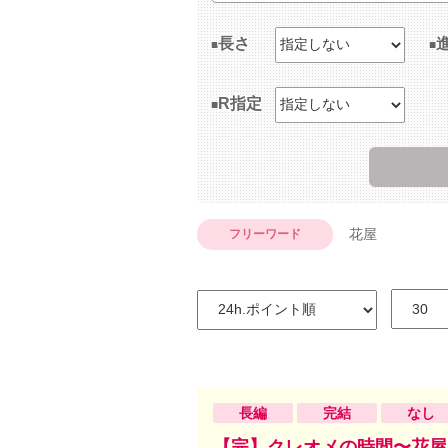
長さ
R指定
花屋
フリーワード
長編
完結
なし
【完】クレオメの時間〜花屋