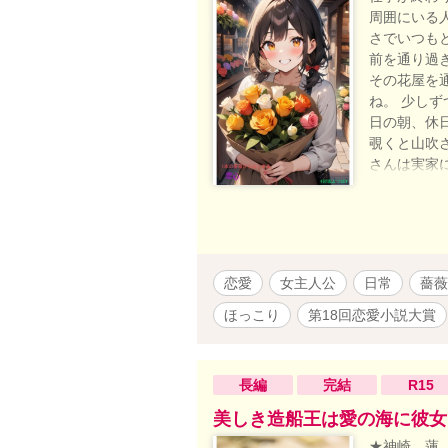
周囲にいる人
さでいつも
前を通り過
その花屋を通
ね。 少し
日の朝、休
覗くと山吹
さんは実家
と思い込み
向かい----
恋愛
女主人公
日常
薔薇
ほっこり
第18回恋愛小説大賞
長編
完結
R15
美しき造船王は愛の海に彼女
★神崎 蓮