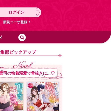
ログイン
新規ユーザ登録
メ
編集部ピックアップ
曹司の執着溺愛で骨抜きに…♡