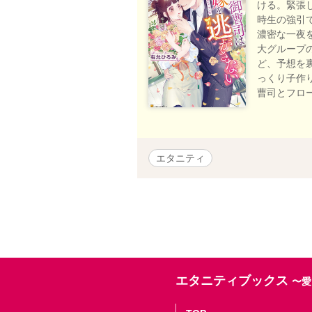
ける。緊張
時生の強引
濃密な一夜
大グループ
ど、予想を
っくり子作
曹司とフロ
エタニティ
エタニティブックス
〜愛