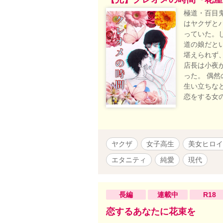
極道・百目
はヤクザと
っていた。
道の娘だと
堪えられず
店長は小夜
った。 偶
生い立ちな
恋をする女
ヤクザ
女子高生
美女ヒロイ
エタニティ
純愛
現代
長編
連載中
R18
恋するあなたに花束を