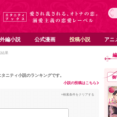
外編小説
公式漫画
投稿小説
アニ
索結果
エタニティ小説のランキングです。
御
小説の投稿はこちら
×検索条件をクリアする