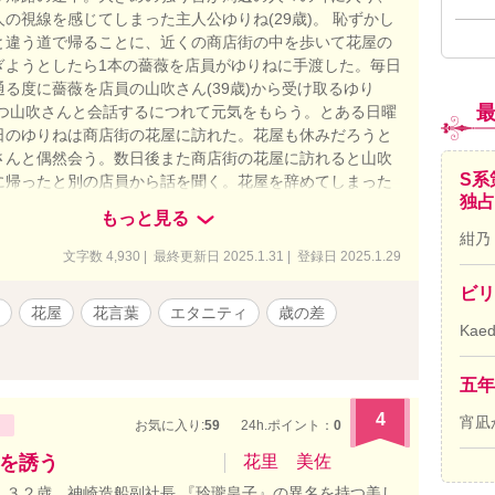
の視線を感じてしまった主人公ゆりね(29歳)。 恥ずかし
と違う道で帰ることに、近くの商店街の中を歩いて花屋の
ぎようとしたら1本の薔薇を店員がゆりねに手渡した。毎日
る度に薔薇を店員の山吹さん(39歳)から受け取るゆり
ずつ山吹さんと会話するにつれて元気をもらう。とある日曜
日のゆりねは商店街の花屋に訪れた。花屋も休みだろうと
さんと偶然会う。数日後また商店街の花屋に訪れると山吹
S系
に帰ったと別の店員から話を聞く。花屋を辞めてしまった
独占
、ゆりねは山吹さんの実家の住所を聞きすぐにその場所に
もっと見る
！？
紺乃
文字数 4,930 | 最終更新日 2025.1.31 | 登録日 2025.1.29
ビリ
花屋
花言葉
エタニティ
歳の差
Kae
五年
4
宵凪
お気に入り:
59
24h.ポイント：
0
を誘う
花里 美佐
 ３２歳 神崎造船副社長 『玲瓏皇子』の異名を持つ美し