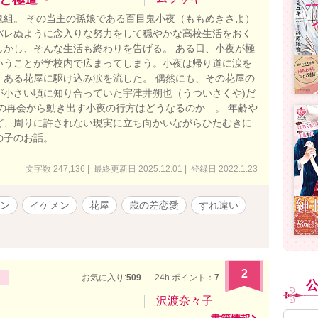
鬼組。 その当主の孫娘である百目鬼小夜（ももめきさよ）
バレぬように念入りな努力をして穏やかな高校生活をおく
しかし、そんな生活も終わりを告げる。 ある日、小夜が極
いうことが学校内で広まってしまう。小夜は帰り道に涙を
、ある花屋に駆け込み涙を流した。 偶然にも、その花屋の
が小さい頃に知り合っていた宇津井朔也（うついさくや)だ
然の再会から動き出す小夜の行方はどうなるのか…。 年齢や
ど、周りに許されない現実に立ち向かいながらひたむきに
の子のお話。
文字数 247,136 | 最終更新日 2025.12.01 | 登録日 2022.1.23
ン
イケメン
花屋
歳の差恋愛
すれ違い
2
お気に入り:
509
24h.ポイント：
7
沢渡奈々子