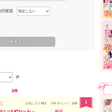
進行状況
件
3
件
1
お気に入り:
921
24h.ポイント：
120
ないはずだった～
椿蛍