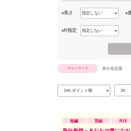
長さ
R指定
身分差恋愛
フリーワード
短編
完結
R15
身分差婚～あなたの妻になれ