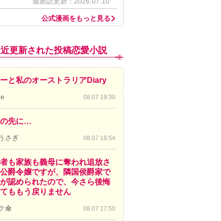
最新話更新：2026.07.10
公式漫画をもっと見る
最近更新された投稿恋愛小説
ーと私のオーストラリアDiary
de
08.07 19:30
の先に…
うさぎ
08.07 18:54
者も家族も義母に奪われ追放さ
公爵令嬢ですが、隣国侯爵家で
が認められたので、今さら後悔
てももう戻りません
ク傘
08.07 17:50