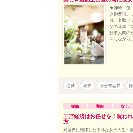
★神崎 蓮
き御曹司。 
歳 名取フ
父の花屋『
仕事人間の
をしながら
恋愛
溺愛
身分差恋愛
憧
短編
完結
なし
王宮経済はお任せを！呪われ
方
異世界に転移した平凡な女子大生・藤