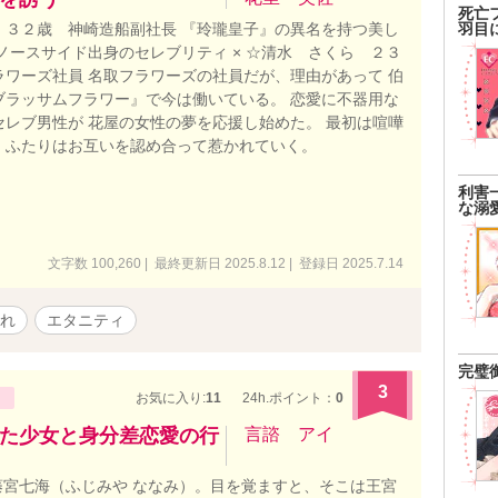
死亡
 ３２歳 神崎造船副社長 『玲瓏皇子』の異名を持つ美し
羽目
ノースサイド出身のセレブリティ × ☆清水 さくら ２３
ラワーズ社員 名取フラワーズの社員だが、理由があって 伯
ブラッサムフラワー』で今は働いている。 恋愛に不器用な
セレブ男性が 花屋の女性の夢を応援し始めた。 最初は喧嘩
、ふたりはお互いを認め合って惹かれていく。
利害
な溺
文字数 100,260 | 最終更新日 2025.8.12 | 登録日 2025.7.14
れ
エタニティ
完璧
3
お気に入り:
11
24h.ポイント：
0
た少女と身分差恋愛の行
言諮 アイ
宮七海（ふじみや ななみ）。目を覚ますと、そこは王宮