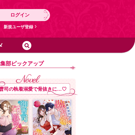
ログイン
新規ユーザ登録
メ
編集部ピックアップ
曹司の執着溺愛で骨抜きに…♡