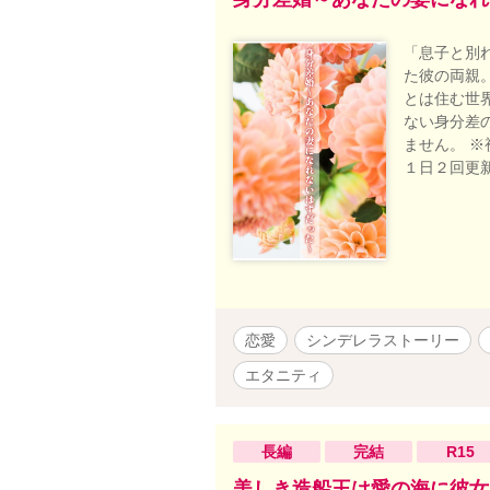
「息子と別
た彼の両親
とは住む世
ない身分差の
ません。 
１日２回更
恋愛
シンデレラストーリー
エタニティ
長編
完結
R15
美しき造船王は愛の海に彼女