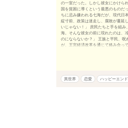
の一室だった。しかし彼女にかけられ
国を貧困に導くという最悪のものだっ
ちに忌み嫌われる七海だが、現代日
綻寸前、政策は迷走し、腐敗が蔓延し
いじゃない！」 庶民たちと手を組み
海。そんな彼女の前に現れたのは、冷
のにならないか？」 王族と平民、呪
が、王宮経済改革を通じて絡み合って
か！？
異世界
恋愛
ハッピーエンド