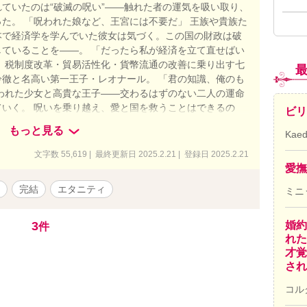
ていたのは“破滅の呪い”――触れた者の運気を吸い取り、
た。 「呪われた娘など、王宮には不要だ」 王族や貴族た
本で経済学を学んでいた彼女は気づく。この国の財政は破
ていることを――。 「だったら私が経済を立て直せばい
、税制度改革・貿易活性化・貨幣流通の改善に乗り出す七
徹と名高い第一王子・レオナール。 「君の知識、俺のも
われた少女と高貴な王子――交わるはずのない二人の運命
いく。 呪いを乗り越え、愛と国を救うことはできるの
ビリ
もっと見る
Kae
文字数 55,619 | 最終更新日 2025.2.21 | 登録日 2025.2.21
愛撫
完結
エタニティ
ミニ
3
婚約
件
れた
才覚
され
コル