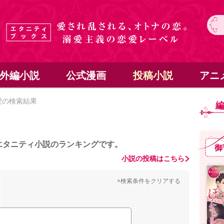
外編小説
公式漫画
投稿小説
アニ
愛の検索結果
エタニティ小説のランキングです。
御
小説の投稿はこちら
×検索条件をクリアする