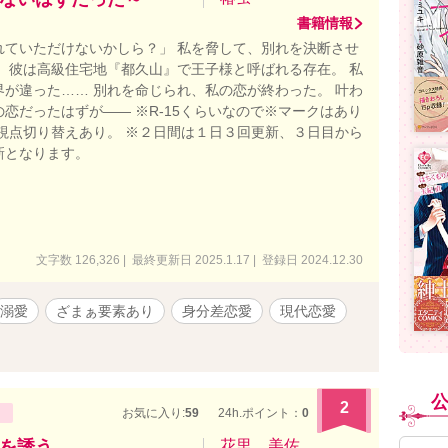
書籍情報
れていただけないかしら？」 私を脅して、別れを決断させ
。 彼は高級住宅地『都久山』で王子様と呼ばれる存在。 私
界が違った…… 別れを命じられ、私の恋が終わった。 叶わ
恋だったはずが―― ※R-15くらいなので※マークはあり
※視点切り替えあり。 ※２日間は１日３回更新、３日目から
新となります。
文字数 126,326 | 最終更新日 2025.1.17 | 登録日 2024.12.30
溺愛
ざまぁ要素あり
身分差恋愛
現代恋愛
2
お気に入り:
59
24h.ポイント：
0
を誘う
花里 美佐