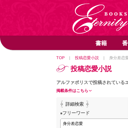
書籍
番
TOP
|
投稿恋愛小説
|
身分差恋
投稿恋愛小説
アルファポリスで投稿されている
掲載条件はこちら
詳細検索
フリーワード