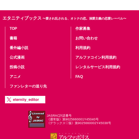
エタニティブックス
〜愛され乱される、オトナの恋。溺愛主義の恋愛レーベル〜
TOP
作家募集
書籍
お問い合わせ
番外編小説
利用規約
公式漫画
アルファコイン利用規約
投稿小説
レンタルサービス利用規約
アニメ
FAQ
ファンレターの送り先
JASRAC許諾番号
《通常版》第9025660001Y45040号
《デラックス♡版》第9025660002Y45038号