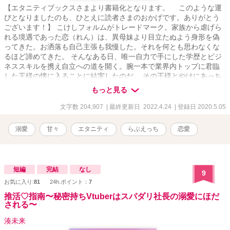
【エタニティブックスさまより書籍化となります。 このような運
びとなりましたのも、ひとえに読者さまのおかげです。ありがとう
ございます！】 こけしフォルムがトレードマーク。家族から虐げら
れる境遇であった恋（れん）は、異母妹より目立たぬよう身形を偽
ってきた。お洒落も自己主張も我慢した。それを何とも思わなくな
るほど諦めてきた。 そんなある日、唯一自力で手にした学歴とビジ
ネススキルを携え自立への道を開く。腕一本で業界内トップに君臨
した王様の懐に入ることに結実したのだ。 その王様とやけにあっち
の相性が良さそうで？ 文句なしのイケメン。ドSの王様に心とカラ
もっと見る
ダがひん剥かれていくエタニティラブ＆シンデレラストーリー。 ＊
予告なくR18シーン入ります。 ＊ざまぁというよりスカッと目指し
文字数 204,907
| 最終更新日 2022.4.24
| 登録日 2020.5.05
てます。
溺愛
甘々
エタニティ
らぶえっち
恋愛
短編
完結
なし
9
お気に入り:
81
24h.ポイント：
7
推活♡指南〜秘密持ちVtuberはスパダリ社長の溺愛にほだ
される〜
湊未来