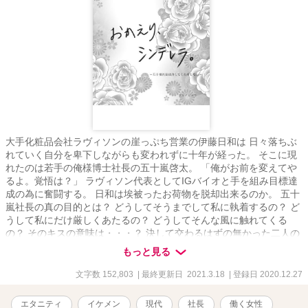
大手化粧品会社ラヴィソンの崖っぷち営業の伊藤日和は 日々落ちぶ
れていく自分を卑下しながらも変われずに十年が経った。 そこに現
れたのは若手の俺様博士社長の五十嵐啓太。 「俺がお前を変えてや
るよ。覚悟は？」 ラヴィソン代表としてIGバイオと手を組み目標達
成の為に奮闘する。 日和は埃被ったお荷物を脱却出来るのか。 五十
嵐社長の真の目的とは？ どうしてそうまでして私に執着するの？ ど
うして私にだけ厳しくあたるの？ どうしてそんな風に触れてくる
の？ そのキスの意味は・・・？ 決して交わるはずの無かった二人の
人生が交差していく。 毎日を頑張っている全ての女性に捧げる、焦
もっと見る
れったい大人ラブストーリー。
文字数 152,803
| 最終更新日 2021.3.18
| 登録日 2020.12.27
エタニティ
イケメン
現代
社長
働く女性