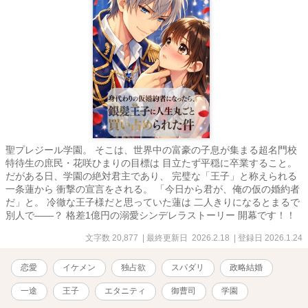
聖プレジール学園。 そこは、世界中の富豪の子息が集まる超名門校
特待生の庶民・花咲ひまりの目標は 目立たず平穏に卒業すること。
だがある日、学園の絶対君主であり、 完璧な「王子」と称えられる
一条蓮から 衝撃の宣言をされる。 「今日から君が、俺の仮の婚約者
だ」と。 冷徹な王子様だと思っていた蓮は 二人きりになるとまるで
別人で――？ 格差1億円の溺愛シンデレラストーリー 開幕です！！
文字数 20,877
| 最終更新日 2026.2.18
| 登録日 2026.1.24
恋愛
イケメン
独占欲
スパダリ
政略結婚
一途
王子
エタニティ
御曹司
学園