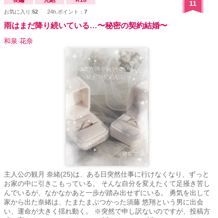
長編
完結
R18
11
お気に入り:
52
24h.ポイント：
7
雨はまだ降り続いている…〜秘密の契約結婚〜
和泉 花奈
主人公の観月 奈緒(25)は、ある日突然仕事に行けなくなり、ずっと
お家の中に引きこもっている。 そんな自分を変えたくて足掻き苦し
んでいるが、なかなかあと一歩が踏み出せずにいる。 勇気を出して
家から出た奈緒は、たまたまぶつかった須藤 悠翔という男に出会
い、運命が大きく揺れ動く。 ※突然で申し訳ないのですが、投稿方