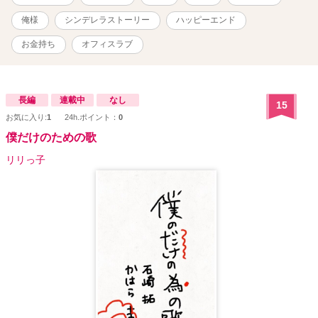
俺様
シンデレラストーリー
ハッピーエンド
お金持ち
オフィスラブ
長編
連載中
なし
15
お気に入り:
1
24h.ポイント：
0
僕だけのための歌
リリっ子