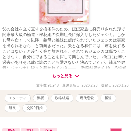
父の会社を立て直す交換条件のため、ほぼ家族に身売りされた形で
関東最大級の極道・桜花組の次期組長に嫁入りしたジェシカ。しか
し母を亡くして以降、義母と義妹に虐げられていたジェシカは実家
を出られるなら、と前向きだった。夫となる和仁には「君を愛する
ことはない」と冷たく突き放される。それでもジェシカは傷つくこ
とはなく、自分にできることを探して楽しんでいた。 和仁には辛い
過去がありそれ故に誰のことも愛さないと決めていたが、純真で健
気なジェシカに段々と惹かれてゆき――。 政略結婚から始まる溺愛
シンデレラストーリー。
もっと見る
文字数 91,948
| 最終更新日 2026.2.23
| 登録日 2026.1.20
エタニティ
溺愛
政略結婚
現代恋愛
極道
組長
交際0日婚