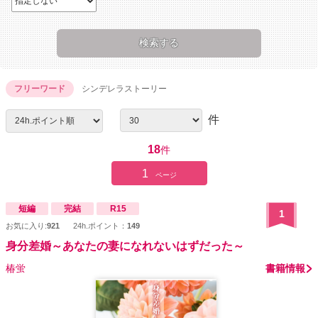
フリーワード
シンデレラストーリー
件
18
件
1
ページ
短編
完結
R15
1
お気に入り:
921
24h.ポイント：
149
身分差婚～あなたの妻になれないはずだった～
椿蛍
書籍情報