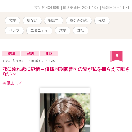
く。。。 【3/26 番外編、始めました！】 『新しい常務がやって来
た！！』 1 ー広岡広史の場合ー、 2 ー三井えみりの場合ー 『榊
文字数 434,989
| 最終更新日 2021.4.07
| 登録日 2021.1.31
家の休日』 ※登場する団体名、組織名等は、すべて架空のもので
す。 ※表紙は、かんたん表紙メーカーを使用しております。
恋愛
切ない
御曹司
身分差の恋
俺様
セレブ
エタニティ
溺愛
野獣
長編
完結
R18
5
お気に入り:
61
24h.ポイント：
28
花に溺れ恋に純情～僕様同期御曹司の愛が私を捕らえて離さ
ない～
美凪ましろ