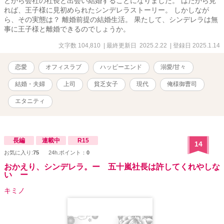
とから会社の社長と出会い結婚することになりました。 はたから見
れば、王子様に見初められたシンデレラストーリー。 しかしなが
ら、その実態は？ 離婚前提の結婚生活。 果たして、シンデレラは無
事に王子様と離婚できるのでしょうか。
文字数 104,810
| 最終更新日 2025.2.22
| 登録日 2025.1.14
恋愛
オフィスラブ
ハッピーエンド
溺愛/甘々
結婚・夫婦
上司
貧乏女子
現代
俺様御曹司
エタニティ
長編
連載中
R15
14
お気に入り:
75
24h.ポイント：
0
おかえり、シンデレラ。ー 五十嵐社長は許してくれやしな
い ー
キミノ