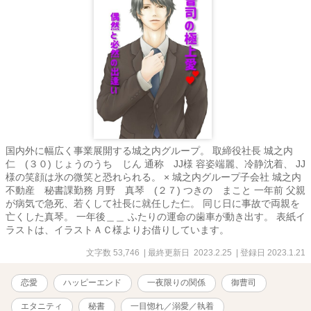
国内外に幅広く事業展開する城之内グループ。 取締役社長 城之内
仁 (３０) じょうのうち じん 通称 JJ様 容姿端麗、冷静沈着、 JJ
様の笑顔は氷の微笑と恐れられる。 × 城之内グループ子会社 城之内
不動産 秘書課勤務 月野 真琴 (２７) つきの まこと 一年前 父親
が病気で急死、若くして社長に就任した仁。 同じ日に事故で両親を
亡くした真琴。 一年後＿＿ ふたりの運命の歯車が動き出す。 表紙イ
ラストは、イラストＡＣ様よりお借りしています。
文字数 53,746
| 最終更新日 2023.2.25
| 登録日 2023.1.21
恋愛
ハッピーエンド
一夜限りの関係
御曹司
エタニティ
秘書
一目惚れ／溺愛／執着