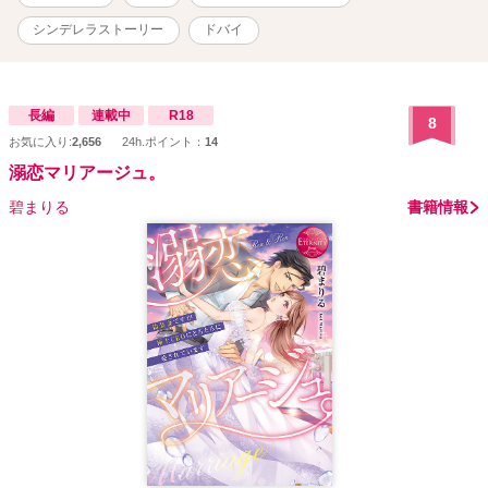
シンデレラストーリー
ドバイ
長編
連載中
R18
8
お気に入り:
2,656
24h.ポイント：
14
溺恋マリアージュ。
碧まりる
書籍情報