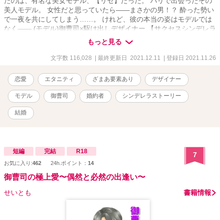
たのは、有名な美女モデル、【リセ】だった。 パリで出会ったその
美人モデル。 女性だと思っていたら――まさかの男！？ 酔った勢い
で一夜を共にしてしまう……。 けれど、彼の本当の姿はモデルでは
なく―― (モデル)御曹司×駆け出しデザイナー 【サクセスシンデレラ
ストーリー！】 清中琉永（きよなかるな）新人デザイナー 麻王理世
もっと見る
（あさおりせ）麻王グループ御曹司(モデル） 初出2021.11.26 改稿
2023.10
文字数 116,028
| 最終更新日 2021.12.11
| 登録日 2021.11.26
恋愛
エタニティ
ざまあ要素あり
デザイナー
モデル
御曹司
婚約者
シンデレラストーリー
結婚
短編
完結
R18
7
お気に入り:
462
24h.ポイント：
14
御曹司の極上愛〜偶然と必然の出逢い〜
せいとも
書籍情報