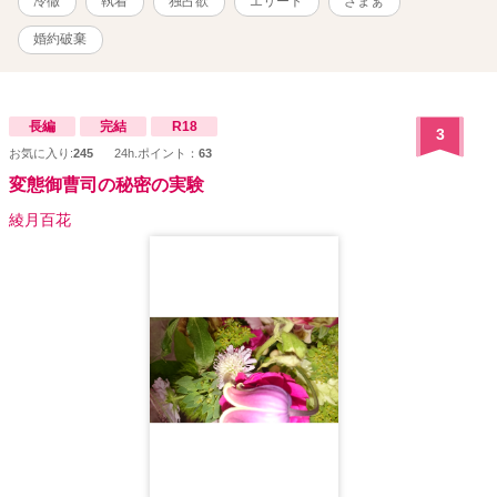
冷徹
執着
独占欲
エリート
ざまぁ
な。顔が台無しだ」 同居生活で見えてきたのは、冷徹な仮面の下に
隠された、不器用すぎるほどの優しさと独占欲。 美月が作った手料
婚約破棄
理を誰よりも美味しそうに食べ、元婚約者が復縁を迫ってくれば
「俺の女に触れるな」と徹底的に排除する。 天敵だったはずの彼に
守られ、凍っていた美月の心は次第に溶かされていく。 しかし、あ
る雷雨の夜。 美月が不用意に彼に触れた瞬間、一条の理性のタガが
長編
完結
R18
3
外れてしまい――。 「……手を出さない約束？ 撤回だ」 「そんな無
お気に入り:
245
24h.ポイント：
63
防備な顔で見つめて、何もしないでいられるほど、俺は聖人君子じ
変態御曹司の秘密の実験
ゃない」 10年越しの片思いをこじらせたハイスペック社長 × 仕事熱
心で恋愛に臆病なプランナー。 契約から始まった二人の関係が、本
綾月百花
物の愛（溺愛）に変わるまで。 元婚約者への痛快な「ざまぁ」も収
録した、極上の大人のシンデレラストーリー！ 【登場人物】 ◆相沢
美月（28） ホテルの敏腕ウエディングプランナー。真面目でお人好
しな性格が災いし、「つまらない女」と婚約破棄される。実は家事
万能で、酔うと少しだけ甘えん坊になる（本人は無自覚）。 ◆一条
蓮（28） ホテルグループの社長。美貌と才覚を併せ持つが、他人に
興味を示さないため「氷の貴公子」と呼ばれる。実は高校時代から
美月を一途に想い続けており、彼女のこととなると冷静さを失う。