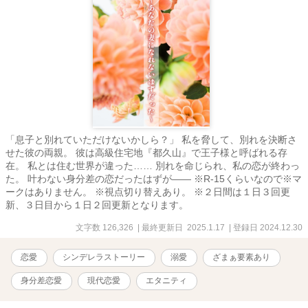
「息子と別れていただけないかしら？」 私を脅して、別れを決断さ
せた彼の両親。 彼は高級住宅地『都久山』で王子様と呼ばれる存
在。 私とは住む世界が違った…… 別れを命じられ、私の恋が終わっ
た。 叶わない身分差の恋だったはずが―― ※R-15くらいなので※マ
ークはありません。 ※視点切り替えあり。 ※２日間は１日３回更
新、３日目から１日２回更新となります。
文字数 126,326
| 最終更新日 2025.1.17
| 登録日 2024.12.30
恋愛
シンデレラストーリー
溺愛
ざまぁ要素あり
身分差恋愛
現代恋愛
エタニティ