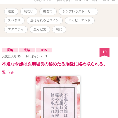
文字数 90,831
| 最終更新日 2023.9.23
| 登録日 2023.9.02
溺愛
切ない
御曹司
シンデレラストーリー
スパダリ
虐げられるヒロイン
ハッピーエンド
エタニティ
歪んだ愛
現代
長編
完結
R15
10
お気に入り:
93
24h.ポイント：
7
不遇な令嬢は次期組長の秘めたる溺愛に絡め取られる。
翼 うみ