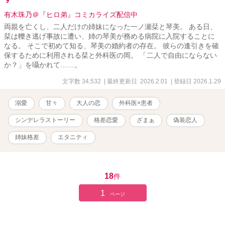
有木珠乃＠『ヒロ弟』コミカライズ配信中
両親を亡くし、二人だけの姉妹になった一ノ瀬栞と琴美。 ある日、
栞は轢き逃げ事故に遭い、姉の琴美が務める病院に入院することに
なる。 そこで初めて知る、琴美の婚約者の存在。 彼らの逢引きを確
保するために利用される栞と外科医の岡。 「二人で自由にならない
か？」を囁かれて……。
文字数 34,532
| 最終更新日 2026.2.01
| 登録日 2026.1.29
溺愛
甘々
大人の恋
外科医×患者
シンデレラストーリー
格差恋愛
ざまぁ
偽装恋人
姉妹格差
エタニティ
18
件
1
ページ