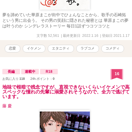
夢を諦めていた華原まこが街中でひょんなことから、歌手の石崎拓
という男に出会う。 その男の笑顔に隠された秘密とは 華原まこの夢
は叶うのか シンデレラストーリー 毎日1話ずつコツコツと
文字数 52,561
| 最終更新日 2022.1.16
| 登録日 2021.1.17
恋愛
イケメン
エタニティ
ラブコメ
コメディ
長編
連載中
R18
16
お気に入り:
118
24h.ポイント：
0
地味で根暗で残念ですが、直視できないくらいイケメンで高
スペックな憧れの先輩に溺愛されそうなので、全力で逃げて
います。
藤 慶