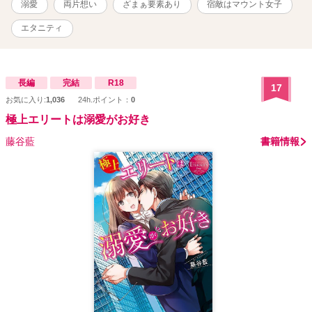
きらめて、一生地味で根暗で残念な一生を送りました。 モブは、み
溺愛
両片想い
ざまぁ要素あり
宿敵はマウント女子
んなの前でそう語りました。 「これは、これでめでたしめでたしだ
よ」 満面の笑みで、一縷の迷いもなく、それはそれは、晴れやかな
エタニティ
表情でした。 「ばっかじゃないの。姉ちゃん」 モブは、妹に叱られ
ました。 妹は、王子様がモブの事が好きだとわかっていたからで
す。 そして、我が姉だけに、彼女の考える事が手に取る様に分かる
のです。 モブが王子様と面倒臭さを天秤にかけて、面号臭さが勝っ
長編
完結
R18
17
たんだと思い、ドン引きでした。 「えっ、石崎さん。正気ですか？
お気に入り:
1,036
24h.ポイント：
0
なんで告白しないんですか？」 モブは、新人教育をした後輩女性社
極上エリートは溺愛がお好き
員に突っ込まれました。 後輩は、王子様がモブに会いたくて、毎日
彼女のデスクに通っていうと思っていたからです。 この人、変り者
藤谷藍
書籍情報
だと思っていたけど、誰かハリセン持ってきて！！と、息をのみま
した 「ふ～ん。じゃぁ、次は僕との事をちゃんとしてくれます
か？ 酔っ払って僕に何したと思ってるんですか。あいつ、あきら
めるんなら、責任取って僕と付き合って貰いますからね」 モブは、
唯一仲の良い、男性後輩社員と人には言えない秘密の過去がありま
した。 彼はモブが王子様を好きな事を唯一知る人間でした。 一目惚
れで好きになったモブに初対面で、王子様が好きな事を告白され、
モブが王子様を好きな事を知りました。 告白とは、好きな相手にす
るもので、自分を好きな別な相手にするものではない。 彼は、その
時そう思っても、口には出せませんでした。 この物語は、変わり者
のモブが、王子様から全力で逃げる。強制シンデレラストーリー全
力回避系ラブストーリーです。