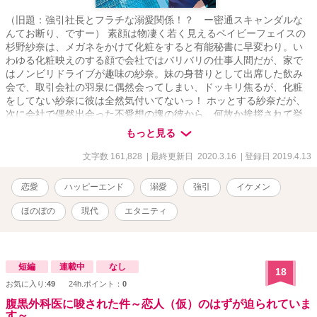
（旧題：強引社長とフラチな溺愛関係！？ ー密通スキャンダルな
んてお断り、ですー） 素顔は物凄く若く見えるベイビーフェイスの
杉野紗奈は、メガネをかけて化粧をすると有能秘書に早変わり。い
わゆる化粧映えのする顔で会社ではバリバリの仕事人間だが、家で
はノンビリドライブが趣味の紗奈。妹の身替りとして出席した飲み
会で、取引会社の羽泉に偶然会ってしまい、ドッキリ焦るが、化粧
をしてない紗奈に彼は全然気付いてないっ！ ホッとする紗奈だが、
次に会社で偶然出会った不愛想の塊の彼から、何故か挨拶されて挙
句にデートまで・・・ 元彼との経験から強引なイケメンは苦手だっ
もっと見る
た紗奈。でも何故か、羽泉からのグイグイ来るアプローチには嫌悪
感がわかないし、「もっと、俺に関心を持て！」と迫られ、そんな
文字数 161,828
| 最終更新日 2020.3.16
| 登録日 2019.4.13
彼が可愛く見えてしまい・・・ そして、羽泉は実はトンデモなくOO
たっぷりなイケメンで・・・ 過去の恋の痛手から、一目惚れしたこ
恋愛
ハッピーエンド
溺愛
強引
イケメン
とに気付いていない、そんな紗奈のシンデレラストーリーです。
ほのぼの
現代
エタニティ
短編
連載中
なし
18
お気に入り:
49
24h.ポイント：
0
腹黒外科医に唆された件～恋人（仮）のはずが迫られていま
す～