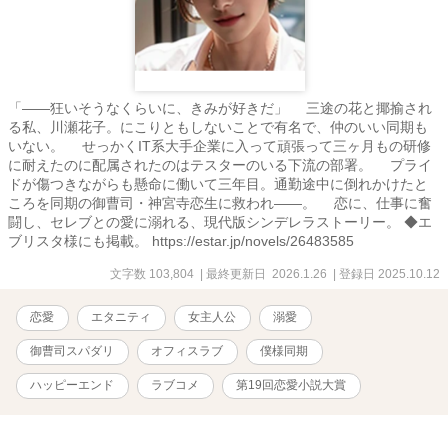
「――狂いそうなくらいに、きみが好きだ」 三途の花と揶揄され
る私、川瀬花子。にこりともしないことで有名で、仲のいい同期も
いない。 せっかくIT系大手企業に入って頑張って三ヶ月もの研修
に耐えたのに配属されたのはテスターのいる下流の部署。 プライ
ドが傷つきながらも懸命に働いて三年目。通勤途中に倒れかけたと
ころを同期の御曹司・神宮寺恋生に救われ――。 恋に、仕事に奮
闘し、セレブとの愛に溺れる、現代版シンデレラストーリー。 ◆エ
ブリスタ様にも掲載。 https://estar.jp/novels/26483585
文字数 103,804
| 最終更新日 2026.1.26
| 登録日 2025.10.12
恋愛
エタニティ
女主人公
溺愛
御曹司スパダリ
オフィスラブ
僕様同期
ハッピーエンド
ラブコメ
第19回恋愛小説大賞