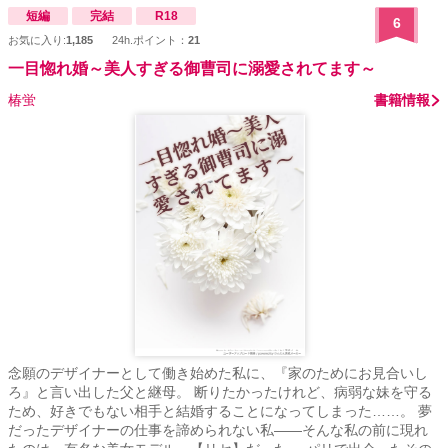
短編
完結
R18
6
お気に入り:
1,185
24h.ポイント：
21
一目惚れ婚～美人すぎる御曹司に溺愛されてます～
椿蛍
書籍情報
念願のデザイナーとして働き始めた私に、『家のためにお見合いし
ろ』と言い出した父と継母。 断りたかったけれど、病弱な妹を守る
ため、好きでもない相手と結婚することになってしまった……。 夢
だったデザイナーの仕事を諦められない私――そんな私の前に現れ