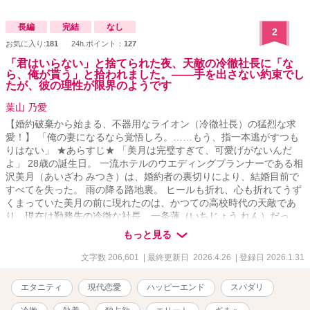
長編
完結
なし
2
お気に入り:
181
24h.ポイント：
127
「君はいらない」と捨てられた夜、天敵の冷徹社長に「な
ら、俺が貰う」と拾われました。――手を出さない約束でし
たが、彼の理性が限界のようです
葉山 乃愛
【婚約破棄から始まる、不器用なライオン（冷徹社長）の猛烈な求
愛！】 「俺の妻になるなら覚悟しろ。……もう、指一本逃がすつも
りはない」 ★あらすじ★ 「美月は完璧すぎて、可愛げがないんだ
よ」 28歳の誕生日。 一流ホテルのウエディングプランナーである相
沢美月（あいざわ みつき）は、婚約者の裏切りにより、結婚目前で
すべてを失った。 雨の降る路地裏。 ヒールも折れ、心も折れてうず
くまっていた美月の前に現れたのは、かつての高校時代の天敵であ
り、現在は勤務先の冷徹な社長 一条蓮（いちじょう れん）だっ
た。 「捨て猫以下だな」 そう憎まれ口を叩きながらも、彼は泥だら
もっと見る
けの美月を躊躇なく抱き上げ、最高級ペントハウスへと連れ帰る。
そして、彼が突きつけたのは、あまりにも強引な提案だった。 「住
文字数 206,601
| 最終更新日 2026.4.26
| 登録日 2026.1.31
む場所がないなら、俺の家に来い。その代わり――俺の『婚約者』
役を演じろ」 利害の一致した契約関係。 条件は「お互いに干渉しな
エタニティ
現代恋愛
ハッピーエンド
スパダリ
いこと」、そして「決して手を出さないこと」。 ……のはずだった
のに。 「髪、濡れたままだと風邪を引く」 「あんな男のために泣く