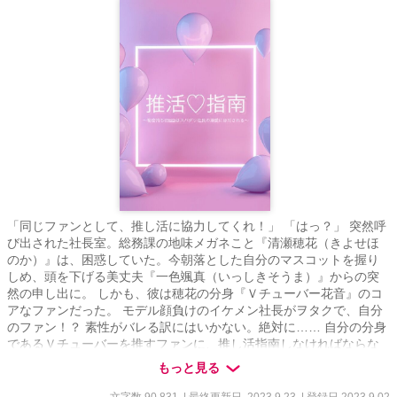
「同じファンとして、推し活に協力してくれ！」 「はっ？」 突然呼
び出された社長室。総務課の地味メガネこと『清瀬穂花（きよせほ
のか）』は、困惑していた。今朝落とした自分のマスコットを握り
しめ、頭を下げる美丈夫『一色颯真（いっしきそうま）』からの突
然の申し出に。 しかも、彼は穂花の分身『Ｖチューバー花音』のコ
アなファンだった。 モデル顔負けのイケメン社長がヲタクで、自分
のファン！？ 素性がバレる訳にはいかない。絶対に…… 自分の分身
であるＶチューバーを推すファンに、推し活指南しなければならな
くなった地味メガネＯＬと、並々ならぬ愛を『推し』に注ぐイケメ
もっと見る
ンヲタク社長とのハートフルラブコメディ。 果たして、イケメンヲ
タク社長は無事に『推し』を手に入れる事が出来るのか。