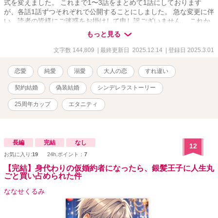
式を変えました。 これまで1〜3話をまとめて1話にしております
が、各話1話ずつそれぞれで公開することにしました。 急な変更に伴
い、読者の皆様にご迷惑をお掛けして申し訳ございません。 これか
らも引き続き作品の応援をよろしくお願い致します。
もっと見る
2025/10/21 和泉 花奈
文字数 144,809
| 最終更新日 2025.12.14
| 登録日 2025.3.01
恋愛
純愛
溺愛
大人の恋
すれ違い
契約結婚
偽装結婚
シンデレラストーリー
25周年カップ
エタニティ
長編
完結
なし
12
お気に入り:
19
24h.ポイント：
7
【完結】身代わりの仮婚約者になったら、銀髪王子に人生丸
ごと買い占められた件
ななせくるみ