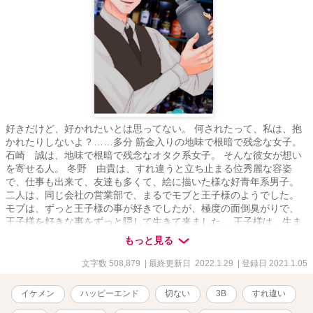
好きだけど、好かれたいとは思ってない。 何されたって、私は、抱
かれたりしないよ？……多分 筋金入りの地味で根暗で残念な女子。
石崎 誠は、地味で根暗で残念なオタク系女子。 そんな彼女が想い
を寄せる人。 冬野 由貴は、すれ違うと立ち止まる位秀麗な容姿
で、仕事も出来て、友達も多くて、絵に描いた様な好青年系男子。
二人は、同じ会社の営業部で、まるでモブと王子様のようでした。
モブは、ずっと王子様の事が好きでしたが、極度の面倒臭がりで、
王子様を好きな事をずっと隠して生きて来ました。 王子様は、生ま
れて初めて好きになった女性がモブでしたが、自分から女性に告白
もっと見る
した事のない彼は、モブに好きと言う以外何も出来ずにいました。
そんな二人は、同じ会社に3年勤めていたのですが、ある日、王子様
文字数 508,879
| 最終更新日 2022.1.29
| 登録日 2021.1.05
は会社を辞めてしまいモブと王子様は会社と言う唯一の接点を失っ
てしまいました。 もう、二度と会うことがないなら、いっそのこと
イケメン
ハッピーエンド
切ない
3B
すれ違い
『無かった事にしてしまえば良い』。 モブは、潔く王子様の事をあ