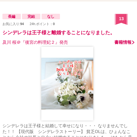
長編
完結
なし
13
お気に入り:
94
24h.ポイント：
0
シンデレラは王子様と離婚することになりました。
及川 桜＠『後宮の料理妃２』発売
書籍情報
シンデレラは王子様と結婚して幸せになり・・・ なりませんでし
た！！ 【現代版 シンデレラストーリー】 貧乏OLは、ひょんなこ