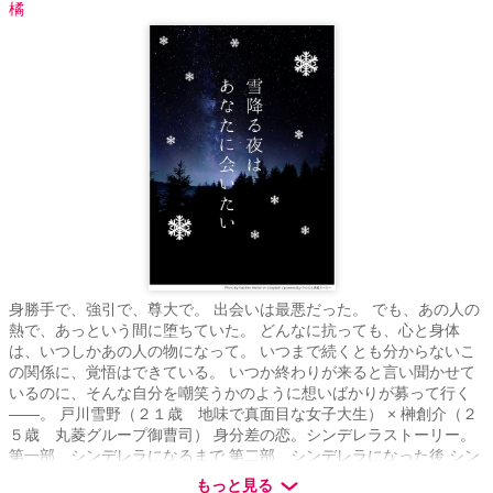
橘
身勝手で、強引で、尊大で。 出会いは最悪だった。 でも、あの人の
熱で、あっという間に堕ちていた。 どんなに抗っても、心と身体
は、いつしかあの人の物になって。 いつまで続くとも分からないこ
の関係に、覚悟はできている。 いつか終わりが来ると言い聞かせて
いるのに、そんな自分を嘲笑うかのように想いばかりが募って行く
――。 戸川雪野（２１歳 地味で真面目な女子大生） × 榊創介（２
５歳 丸菱グループ御曹司） 身分差の恋。シンデレラストーリー。
第一部 シンデレラになるまで 第二部 シンデレラになった後 シン
デレラはそれがゴールではない。その後も、人生は続いてい
もっと見る