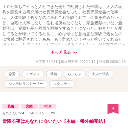
１０社落ちてやっと入社できた会社で配属された部署は、大人の玩
具を開発する研究所の社長専属秘書だった。社長専属秘書の仕事
は、人体実験！処女なのにあれこれ実験されて、仕事を辞めたいけ
ど、自宅は火事になり、住む場所もなくなり、家族親類のいない亜
梨子は、変態社長と同居？同棲？することになった。好きだとか愛
してるとか囁いてくる社長に、心は傾けど意地悪な実験で処女なの
に快感に翻弄されて。ああ、もう辞めたい！やっと抱いてくれると
思ったら、お尻に入れられて欲しい場所にくれない。ALICEプロジェ
クトという実験は一体なんでしょう？エッチで悶々しちゃう亜梨子
もっと見る
のシンデレラストーリーです。
文字数 82,081
| 最終更新日 2020.2.19
| 登録日 2020.1.30
恋愛
イケメン
執着
らぶらぶ
大人の玩具
シンデレラストーリー
エタニティ
長編
完結
R18
4
お気に入り:
504
24h.ポイント：
28
雪降る夜はあなたに会いたい【本編・番外編完結】