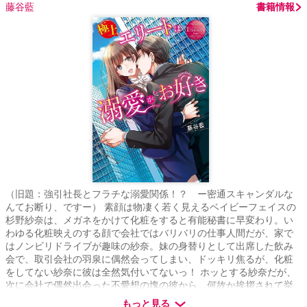
藤谷藍
書籍情報
（旧題：強引社長とフラチな溺愛関係！？ ー密通スキャンダルな
んてお断り、ですー） 素顔は物凄く若く見えるベイビーフェイスの
杉野紗奈は、メガネをかけて化粧をすると有能秘書に早変わり。い
わゆる化粧映えのする顔で会社ではバリバリの仕事人間だが、家で
はノンビリドライブが趣味の紗奈。妹の身替りとして出席した飲み
会で、取引会社の羽泉に偶然会ってしまい、ドッキリ焦るが、化粧
をしてない紗奈に彼は全然気付いてないっ！ ホッとする紗奈だが、
次に会社で偶然出会った不愛想の塊の彼から、何故か挨拶されて挙
句にデートまで・・・ 元彼との経験から強引なイケメンは苦手だっ
もっと見る