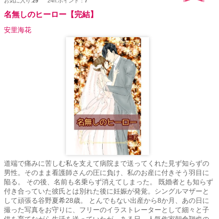
お気に入り:
29
24h.ポイント：
7
名無しのヒーロー【完結】
安里海花
道端で痛みに苦しむ私を支えて病院まで送ってくれた見ず知らずの
男性。そのまま看護師さんの圧に負け、私のお産に付きそう羽目に
陥る。 その後、名前も名乗らず消えてしまった。 既婚者とも知らず
付き合っていた彼氏とは別れた後に妊娠が発覚。シングルマザーと
して頑張る谷野夏希28歳。 とんでもない出産から8か月、あの日に
撮った写真をお守りに、フリーのイラストレーターとして細々と子