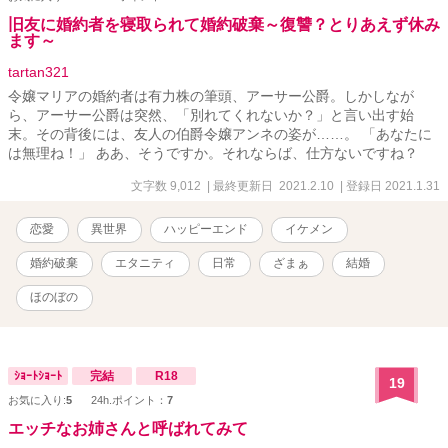
旧友に婚約者を寝取られて婚約破棄～復讐？とりあえず休み
ます～
tartan321
令嬢マリアの婚約者は有力株の筆頭、アーサー公爵。しかしなが
ら、アーサー公爵は突然、「別れてくれないか？」と言い出す始
末。その背後には、友人の伯爵令嬢アンネの姿が……。 「あなたに
は無理ね！」 ああ、そうですか。それならば、仕方ないですね？
文字数 9,012
| 最終更新日 2021.2.10
| 登録日 2021.1.31
恋愛
異世界
ハッピーエンド
イケメン
婚約破棄
エタニティ
日常
ざまぁ
結婚
ほのぼの
ｼｮｰﾄｼｮｰﾄ
完結
R18
19
お気に入り:
5
24h.ポイント：
7
エッチなお姉さんと呼ばれてみて