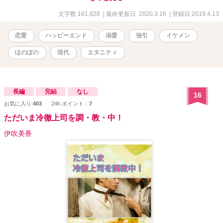
た紗奈。でも何故か、羽泉からのグイグイ来るアプローチには嫌悪
感がわかないし、「もっと、俺に関心を持て！」と迫られ、そんな
文字数 161,828
| 最終更新日 2020.3.16
| 登録日 2019.4.13
彼が可愛く見えてしまい・・・ そして、羽泉は実はトンデモなくOO
たっぷりなイケメンで・・・ 過去の恋の痛手から、一目惚れしたこ
恋愛
ハッピーエンド
溺愛
強引
イケメン
とに気付いていない、そんな紗奈のシンデレラストーリーです。
ほのぼの
現代
エタニティ
長編
完結
なし
16
お気に入り:
403
24h.ポイント：
7
ただいま冷徹上司を調・教・中！
伊吹美香