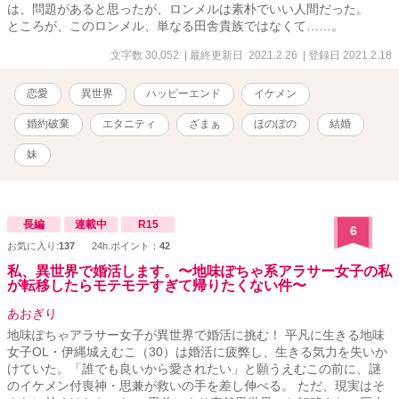
は、問題があると思ったが、ロンメルは素朴でいい人間だった。
ところが、このロンメル、単なる田舎貴族ではなくて……。
文字数 30,052
| 最終更新日 2021.2.26
| 登録日 2021.2.18
恋愛
異世界
ハッピーエンド
イケメン
婚約破棄
エタニティ
ざまぁ
ほのぼの
結婚
妹
長編
連載中
R15
6
お気に入り:
137
24h.ポイント：
42
私、異世界で婚活します。〜地味ぽちゃ系アラサー女子の私
が転移したらモテモテすぎて帰りたくない件〜
あおぎり
地味ぽちゃアラサー女子が異世界で婚活に挑む！ 平凡に生きる地味
女子OL・伊縄城えむこ（30）は婚活に疲弊し、生きる気力を失いか
けていた。「誰でも良いから愛されたい」と願うえむこの前に、謎
のイケメン付喪神・思兼が救いの手を差し伸べる。 ただ、現実はそ