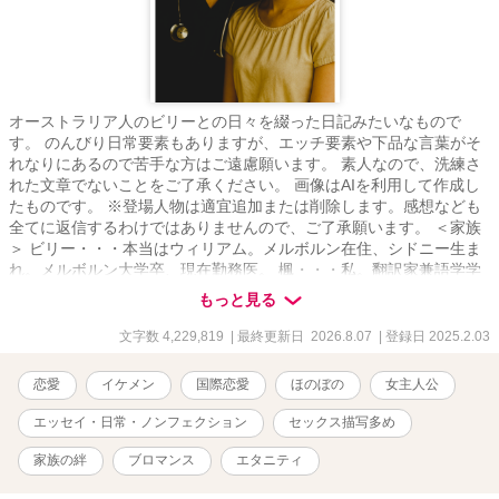
オーストラリア人のビリーとの日々を綴った日記みたいなもので
す。 のんびり日常要素もありますが、エッチ要素や下品な言葉がそ
れなりにあるので苦手な方はご遠慮願います。 素人なので、洗練さ
れた文章でないことをご了承ください。 画像はAIを利用して作成し
たものです。 ※登場人物は適宜追加または削除します。感想なども
全てに返信するわけではありませんので、ご了承願います。 ＜家族
＞ ビリー・・・本当はウィリアム。メルボルン在住、シドニー生ま
れ。メルボルン大学卒、現在勤務医。 楓・・・私。翻訳家兼語学学
校の事務員。ビリーの家族とか知り合いは「カエ」って呼ぶ。 グウ
もっと見る
ェン・・・ビリーのお母さん。ブティック経営者。 メーガン・・・
ビリーの妹。教師。サーフィン大好き。ブリスベン在住。 ノエ
文字数 4,229,819
| 最終更新日 2026.8.07
| 登録日 2025.2.03
ル・・・ビリーのお兄さん。ビリーより3つ年上。カンタス航空の航
空エンジニア。 父と母・・・名前は「ジュン」と「ミカ」。横浜に
恋愛
イケメン
国際恋愛
ほのぼの
女主人公
住んでいる。 ザンダー・・・ビリーの甥。 メイ・・・私とビリーの
娘。 ＜病院関係者＞ フレッド・・・コリンの後輩の整形外科医。私
エッセイ・日常・ノンフェクション
セックス描写多め
のお友達。 コリン・・・整形外科医。私のお友達。 アダム・・・ビ
リーの同僚で大学時代からの大親友。今では私の親友みたいな人。
家族の絆
ブロマンス
エタニティ
デニー・・・産婦人科医。テッドと交際しているお姉さんがいる。