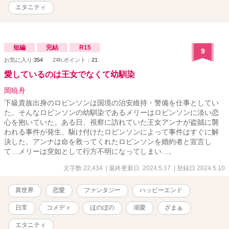
https://ncode.syosetu.com/n0062gi/ ]「僕のスプーンでパフェを食べ
エタニティ
てもらおう。ふふ。これはお願いではない、（業務）命令だっ！」
（【※】ファミレスデートです））などを投稿しています（社長が
異世界人だと知らずに日本でオフィスラブ）
短編
完結
R15
9
お気に入り:
354
24h.ポイント：
21
愛しているのは王女でなくて幼馴染
岡暁舟
下級貴族出身のロビンソンは国境の治安維持・警備を仕事としてい
た。そんなロビンソンの幼馴染であるメリーはロビンソンに淡い恋
心を抱いていた。ある日、視察に訪れていた王女アンナが盗賊に襲
われる事件が発生、駆け付けたロビンソンによって事件はすぐに解
決した。アンナは命を救ってくれたロビンソンを婚約者と宣言し
て…メリーは突如として行方不明になってしまい…。
文字数 22,434
| 最終更新日 2024.5.17
| 登録日 2024.5.10
異世界
恋愛
ファンタジー
ハッピーエンド
日常
コメディ
ほのぼの
溺愛
ざまぁ
エタニティ