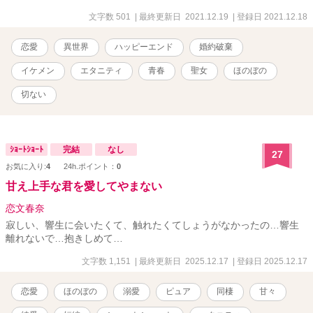
文字数 501
| 最終更新日 2021.12.19
| 登録日 2021.12.18
恋愛
異世界
ハッピーエンド
婚約破棄
イケメン
エタニティ
青春
聖女
ほのぼの
切ない
ｼｮｰﾄｼｮｰﾄ
完結
なし
27
お気に入り:
4
24h.ポイント：
0
甘え上手な君を愛してやまない
恋文春奈
寂しい、響生に会いたくて、触れたくてしょうがなかったの…響生
離れないで…抱きしめて…
文字数 1,151
| 最終更新日 2025.12.17
| 登録日 2025.12.17
恋愛
ほのぼの
溺愛
ピュア
同棲
甘々