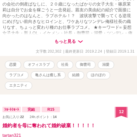
の会社の倒産ばなしに、２０歳になったばかりの女子大生・篠原茉
莉は自分でお金を稼ごうと一念発起。親友の美由紀の紹介で面接に
向かったのはなんと、ラブホテル！？ 波状攻撃で襲ってくる逆境
にめげない前向きなヒロインと、ワケありなツンデレ俺様社長の織
りなす、ちょっと変わり種のお仕事ラブコメ。 ★キーワード= 妄想
女子大生・新人OL・イケメン・社長・御曹司・溺愛・ツンデレ・俺
様・婚約破棄・年の差・お仕事・ラブコメ・大人の恋・恋愛・夢・
もっと見る
家族・ペット（ミドリガメ）。 ★基本的に20歳の女性視点のコメデ
ィタッチのストーリーです。（途中幕間として、男性視点もありま
文字数 202,302
| 最終更新日 2019.2.24
| 登録日 2019.1.31
す） ★R１８要素を含みます。（該当ページのタイトルにR18と表記
します） ★更新について 1日1～５ページ。1ページは1000文字か
恋愛
オフィスラブ
社長
御曹司
溺愛
ら2000文字程度です。 ★恋愛小説大賞への応援、ありがとうござい
ました♪ 一ヵ月ほどの連載になるかと思います。前作【ワケあり上司
ラブコメ
亀さんは癒し系
結婚
ほのぼの
の愛し方】と少しリンクする部分もありますので、その辺も楽しん
でいただけたら嬉しいです。（全く別の物語ですので、前作が未読
エタニティ
でもお楽しみいただけます）＾＾ 2019/01/31 連載開始
2019/02/08 サブタイトル変更 2019/02/09 表紙変更＆プロローグ
に挿絵挿入 2019/02/24 完結しました♪ ※完結以降、誤字脱字修正
等で更新があがるかもしれません。
ｼｮｰﾄｼｮｰﾄ
完結
R15
12
お気に入り:
22
24h.ポイント：
14
婚約者を母に奪われて婚約破棄！！！！！
tartan321