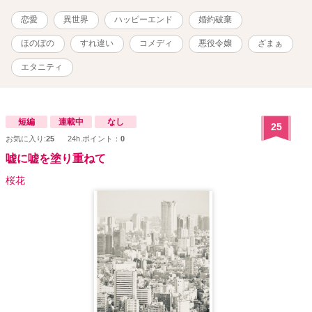
恋愛
異世界
ハッピーエンド
婚約破棄
ほのぼの
すれ違い
コメディ
悪役令嬢
ざまぁ
エタニティ
短編
連載中
なし
25
お気に入り:
25
24h.ポイント：
0
嘘に嘘を塗り重ねて
桜花