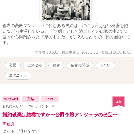
都内の高級マンションに住むある夫婦は、誰にも言えない秘密を抱
えながら生活している。 『夫婦』として過ごせるのは家の中だけ。
世間から隔離された『家の中』だけが、2人にとっての夢の国なので
す。
文字数 23,501
| 最終更新日 2021.2.01
| 登録日 2020.10.03
恋愛
ほのぼの
秘密
秘密の関係
切ない
エタニティ
ｼｮｰﾄｼｮｰﾄ
完結
R15
26
お気に入り:
13
24h.ポイント：
0
婚約破棄は結構ですが〜公爵令嬢アンジェラの秘宝〜
岡暁舟
タイトル通りです。