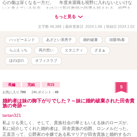
心の傷は深くなる一方だ。 年度末退職も視野に入れないといけな
いと考えている矢先、まゆりは新任教師の指導を頼まれる。校門ま
で迎えに行くと、そこにいたのは大人になった大牙で――？ 裏切
もっと見る
られた心の傷が深くて次の恋に踏み込めないと思っていた兎羽まゆ
り×ワケあって彼女のそばを離れなければならなくなった龍ヶ崎大
文字数 48,388
| 最終更新日 2024.1.08
| 登録日 2024.1.02
牙、再会した二人が悪い噂と10年来の秘密を乗り超えて幸せになる
物語。 ※R15〜R18に※、R18に※※ ※現実世界に疎い作者による
ハッピーエンド
あざとい系男子
婚約破棄
溺愛/執着
現代TLなのでご容赦くださいましたら幸いです。 ※ヒーローはワン
コ系？ニャンコ系？甘えん坊系？ヤンデレ？腹黒？あざとい系男子
らぶえっち
両片想い
エタニティ
ざまぁ
です。 ※36000字数完結。+大牙side5000字数。 ※1/7おまけの学校
R書いてます。そこまで書いたら完結します。
ほのぼの
オフィスラブ
長編
完結
R15
5
お気に入り:
789
24h.ポイント：
49
婚約者は妹の御下がりでした？～妹に婚約破棄された田舎貴
族の奇跡～
tartan321
私よりも美しく、そして、貴族社会の華ともいえる妹のローズが、
私に紹介してくれた婚約者は、田舎貴族の伯爵、ロンメルだった。
正直言って、公爵家の令嬢である私マリアが田舎貴族と婚約するの