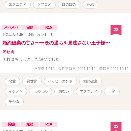
エタニティ
ラブコメ
ほのぼの
完結
ｼｮｰﾄｼｮｰﾄ
完結
R15
22
お気に入り:
29
24h.ポイント：
7
婚約破棄の甘さ〜一晩の過ちを見逃さない王子様〜
岡暁舟
それはちょっとした遊びでした
文字数 1,016
| 最終更新日 2021.10.19
| 登録日 2021.10.19
恋愛
異世界
ハッピーエンド
婚約破棄
イケメン
ほのぼの
切ない
エタニティ
日常
年の差
長編
完結
R18
23