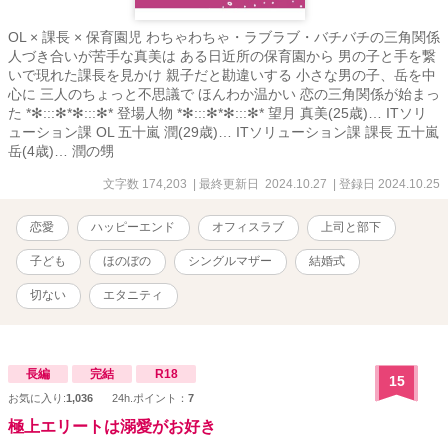
OL × 課長 × 保育園児 わちゃわちゃ・ラブラブ・バチバチの三角関係
人づき合いが苦手な真美は ある日近所の保育園から 男の子と手を繋
いで現れた課長を見かけ 親子だと勘違いする 小さな男の子、岳を中
心に 三人のちょっと不思議で ほんわか温かい 恋の三角関係が始まっ
た *✻:::✻*✻:::✻* 登場人物 *✻:::✻*✻:::✻* 望月 真美(25歳)… ITソリ
ューション課 OL 五十嵐 潤(29歳)… ITソリューション課 課長 五十嵐
岳(4歳)… 潤の甥
文字数 174,203
| 最終更新日 2024.10.27
| 登録日 2024.10.25
恋愛
ハッピーエンド
オフィスラブ
上司と部下
子ども
ほのぼの
シングルマザー
結婚式
切ない
エタニティ
長編
完結
R18
15
お気に入り:
1,036
24h.ポイント：
7
極上エリートは溺愛がお好き