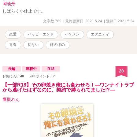
岡暁舟
しばらく小休止です。
文字数 789
| 最終更新日 2021.5.24
| 登録日 2021.5.24
恋愛
ハッピーエンド
イケメン
エタニティ
青春
切ない
ほのぼの
長編
連載中
R18
20
お気に入り:
40
24h.ポイント：
7
【一部R18】その卵焼き俺にも食わせろ！―ワンナイトラブ
から逃げたはずなのに、契約で縛られてました!?―
鷹槻れん