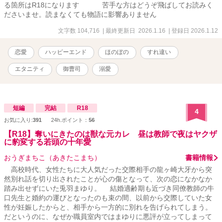
る箇所はR18になります 苦手な方はどうぞ飛ばしてお読みく
ださいませ。読まなくても物語に影響ありません
文字数 104,716
| 最終更新日 2026.1.16
| 登録日 2026.1.12
恋愛
ハッピーエンド
ほのぼの
すれ違い
エタニティ
御曹司
溺愛
短編
完結
R18
4
お気に入り:
391
24h.ポイント：
56
【R18】奪いにきたのは獣な元カレ 昼は教師で夜はヤクザ
に豹変する若頭の十年愛
おうぎまちこ（あきたこまち）
書籍情報
高校時代、女性たちに大人気だった交際相手の龍ヶ崎大牙から突
然別れ話を切り出されたことが心の傷となって、次の恋になかなか
踏み出せずにいた兎羽まゆり。 結婚適齢期も近づき同僚教師の牛
口先生と婚約の運びとなったのも束の間、以前から交際していた女
性が妊娠したからと、相手から一方的に別れを告げられてしまう。
だというのに、なぜか職員室内ではまゆりに悪評が立ってしまって