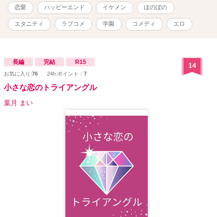
恋愛
ハッピーエンド
イケメン
ほのぼの
エタニティ
ラブコメ
学園
コメディ
エロ
長編
完結
R15
14
お気に入り:
76
24h.ポイント：
7
小さな恋のトライアングル
葉月 まい