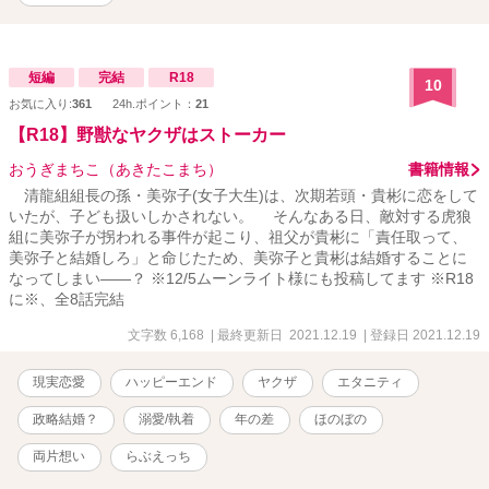
短編
完結
R18
10
お気に入り:
361
24h.ポイント：
21
【R18】野獣なヤクザはストーカー
おうぎまちこ（あきたこまち）
書籍情報
清龍組組長の孫・美弥子(女子大生)は、次期若頭・貴彬に恋をして
いたが、子ども扱いしかされない。 そんなある日、敵対する虎狼
組に美弥子が拐われる事件が起こり、祖父が貴彬に「責任取って、
美弥子と結婚しろ」と命じたため、美弥子と貴彬は結婚することに
なってしまい――？ ※12/5ムーンライト様にも投稿してます ※R18
に※、全8話完結
文字数 6,168
| 最終更新日 2021.12.19
| 登録日 2021.12.19
現実恋愛
ハッピーエンド
ヤクザ
エタニティ
政略結婚？
溺愛/執着
年の差
ほのぼの
両片想い
らぶえっち