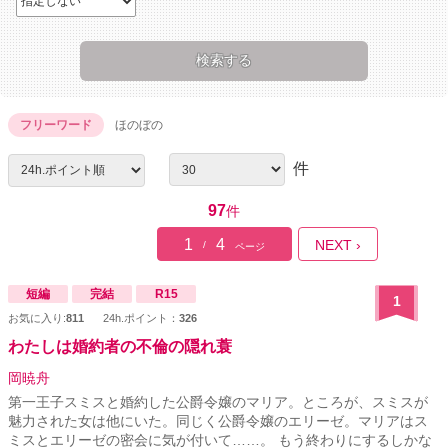
フリーワード
ほのぼの
件
97
件
1
4
NEXT ›
/
ページ
短編
完結
R15
1
お気に入り:
811
24h.ポイント：
326
わたしは婚約者の不倫の隠れ蓑
岡暁舟
第一王子スミスと婚約した公爵令嬢のマリア。ところが、スミスが
魅力された女は他にいた。同じく公爵令嬢のエリーゼ。マリアはス
ミスとエリーゼの密会に気が付いて……。 もう終わりにするしかな