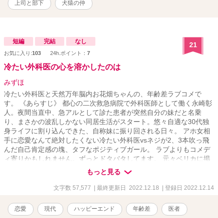
上司と部下
犬猿の仲
短編
完結
なし
21
お気に入り:
103
24h.ポイント：
7
冷たい外科医の心を溶かしたのは
みずほ
冷たい外科医と天然万年脳内お花畑ちゃんの、年齢差ラブコメで
す。 《あらすじ》 都心の二次救急病院で外科医師として働く永崎彰
人。夜間当直中、急アルとして診た患者が突然自分の妹だと名乗
り、まさかの波乱しかない同居生活がスタート。悠々自適な30代独
身ライフに割り込んできた、自称妹に振り回される日々。 アホ女相
手に恋愛なんて絶対したくない冷たい外科医vsネジが2、3本吹っ飛
んだ自己肯定感の塊、タフなポジティブガール。 ラブよりもコメデ
ィ寄りかもしれません。ずっとドタバタしてます。 元々ベリカに掲
載していました。 昔書いた作品でツッコミどころ満載のお話です
もっと見る
が、サクッと読めるので何かの片手間にお読み頂ければ幸いです。
文字数 57,577
| 最終更新日 2022.12.18
| 登録日 2022.12.14
恋愛
現代
ハッピーエンド
年齢差
医者