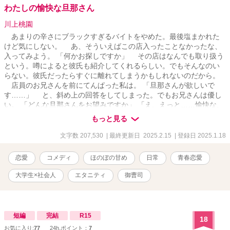
わたしの愉快な旦那さん
川上桃園
あまりの辛さにブラックすぎるバイトをやめた。最後塩まかれた
けど気にしない。 あ、そういえばこの店入ったことなかったな、
入ってみよう。 「何かお探しですか」 その店はなんでも取り扱う
という。噂によると彼氏も紹介してくれるらしい。でもそんなのい
らない。彼氏だったらすぐに離れてしまうかもしれないのだから。
店員のお兄さんを前にてんぱった私は。 「旦那さんが欲しいで
す……」 と、斜め上の回答をしてしまった。でもお兄さんは優し
い。 「どんな旦那さんをお望みですか」 「え、えっと……愉快な、
旦那さん？」 そしてお兄さんは自分を指差した。 「僕が、お客様
もっと見る
のお探しの『愉快な旦那さん』ですよ」 そこから始まる恋のお話
です。大学生女子と社会人男子（御曹司)。ほのぼのとした日常恋愛
文字数 207,530
| 最終更新日 2025.2.15
| 登録日 2025.1.18
もの
恋愛
コメディ
ほのぼの甘め
日常
青春恋愛
大学生×社会人
エタニティ
御曹司
短編
完結
R15
18
お気に入り:
77
24h.ポイント：
7