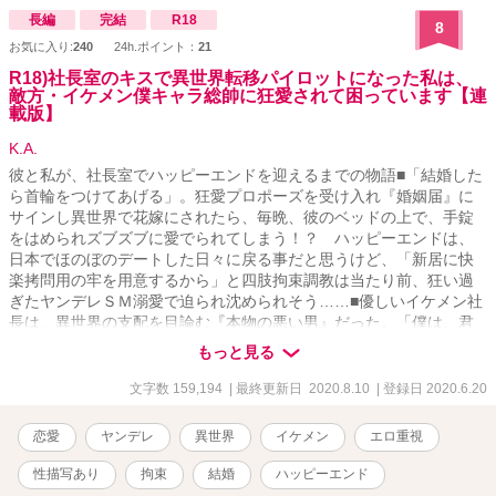
長編
完結
R18
8
お気に入り:
240
24h.ポイント：
21
R18)社長室のキスで異世界転移パイロットになった私は、
敵方・イケメン僕キャラ総帥に狂愛されて困っています【連
載版】
K.A.
彼と私が、社長室でハッピーエンドを迎えるまでの物語■「結婚した
ら首輪をつけてあげる」。狂愛プロポーズを受け入れ『婚姻届』に
サインし異世界で花嫁にされたら、毎晩、彼のベッドの上で、手錠
をはめられズブズブに愛でられてしまう！？ ハッピーエンドは、
日本でほのぼのデートした日々に戻る事だと思うけど、「新居に快
楽拷問用の牢を用意するから」と四肢拘束調教は当たり前、狂い過
ぎたヤンデレＳＭ溺愛で迫られ沈められそう……■優しいイケメン社
長は、異世界の支配を目論む『本物の悪い男』だった。「僕は、君
の心と体がほしい」。冴えないＯＬの私がイケメン社長とキスした
もっと見る
ら異世界へと送られパイロットに。戦闘で捕虜になり、目をさます
とそこには科学者にして敵のエース・パイロットにして、悪の総帥
文字数 159,194
| 最終更新日 2020.8.10
| 登録日 2020.6.20
である社長の姿が。「社長室の続きをしよう」。寝室に監禁された
私の口の中に、彼の舌が入り込み……■■「僕の妻になる為にすべて
恋愛
ヤンデレ
異世界
イケメン
エロ重視
忘れて」と言われながら洗脳装置に縛られたり、敵イケメンから、
実験台や生贄として扱われてみたい人向け■■■日本でのデートを振り
性描写あり
拘束
結婚
ハッピーエンド
返る形でストーリーが進行します■【→→日本でのデート短編集】[