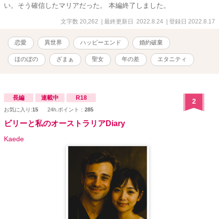
い。そう確信したマリアだった。 本編終了しました。
文字数 20,262
| 最終更新日 2022.8.24
| 登録日 2022.8.17
恋愛
異世界
ハッピーエンド
婚約破棄
ほのぼの
ざまぁ
聖女
年の差
エタニティ
長編
連載中
R18
2
お気に入り:
15
24h.ポイント：
285
ビリーと私のオーストラリアDiary
Kaede