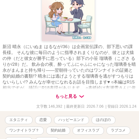
新沼 晴永（にいぬま はるなが/36）は企画宣伝課の、部下思いの課
長様。 そんな彼に毎日のように指導されまくりなのが、彼とは犬猿
の仲（だと彼女が勝手に思っている）部下の小笹 瑠璃香（こざさ る
りか/28）だ。 飲み会の夜、酔ってふにゃふにゃになった瑠璃香を晴
永がまんまと持ち帰り――翌朝待っていたのはワンナイトの証拠と
契約結婚の書類!? 晴永には逃げようとする瑠璃香を逃がすつもりは
ないらしい!? みんなが幸せになれるお話を目指します♥ ○本編はR15
相当ですが、挿話にR18表現があります。 ○表紙絵は市瀬雪さんに依
頼しました♥（作品シェア以外での無断転載など固くお断りします）
もっと見る
文字数 146,392
| 最終更新日 2026.7.06
| 登録日 2026.1.24
エタニティ
恋愛
ハッピーエンド
ほのぼの
ワンナイトラブ？
契約結婚
オフィスラブ
ラブコメ