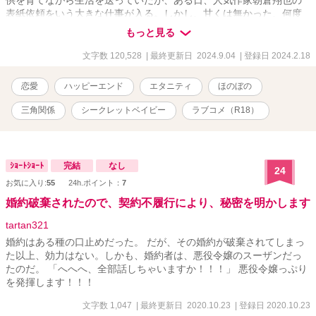
供を育てながら生活を送っていたが、ある日、人気作家朝倉翔也の
表紙依頼をいう大きな仕事が入る。しかし、甘くは無かった、何度
もリテイクをだされプロの仕事の厳しさを知る。朝倉翔也との仕事
もっと見る
の打ち合わせの最中、子育てで疲弊していた谷野夏希はオモチャに
足を引っかけ悲鳴と共に転んで携帯電話を壊してしまう。心配して
文字数 120,528
| 最終更新日 2024.9.04
| 登録日 2024.2.18
駆けつけた朝倉は、携帯電話が置かれていたチェストの上の写真立
てに自分の写った写真を見つける。その時初めてお互いにあの日の
恋愛
ハッピーエンド
エタニティ
ほのぼの
妊婦である事。あの日救ってくれた人であることを知る事となる。
仕事相手から憧れの人へ、そして、好きな人に変わるのに時間はか
三角関係
シークレットベイビー
ラブコメ（R18）
からなかった。 やがて、その想いが募った頃に、子供の父親でもあ
る将嗣が現れる。 二人の男性に想いを寄せられ、恋に仕事に子育て
に大忙し。 シングルマザーのハートフルなお話です。
ｼｮｰﾄｼｮｰﾄ
完結
なし
24
お気に入り:
55
24h.ポイント：
7
婚約破棄されたので、契約不履行により、秘密を明かします
tartan321
婚約はある種の口止めだった。 だが、その婚約が破棄されてしまっ
た以上、効力はない。しかも、婚約者は、悪役令嬢のスーザンだっ
たのだ。 「へへへ、全部話しちゃいますか！！！」 悪役令嬢っぷり
を発揮します！！！
文字数 1,047
| 最終更新日 2020.10.23
| 登録日 2020.10.23