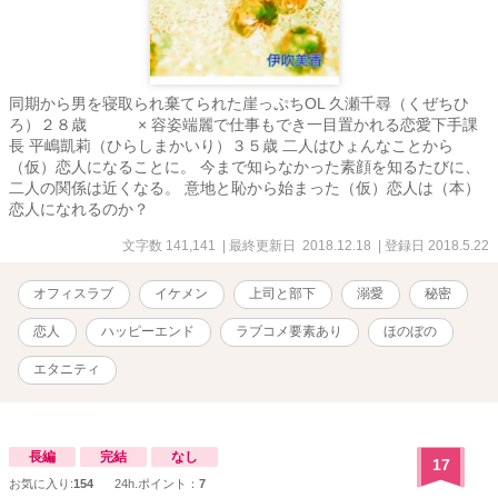
同期から男を寝取られ棄てられた崖っぷちOL 久瀬千尋（くぜちひ
ろ）２８歳 × 容姿端麗で仕事もでき一目置かれる恋愛下手課
長 平嶋凱莉（ひらしまかいり）３５歳 二人はひょんなことから
（仮）恋人になることに。 今まで知らなかった素顔を知るたびに、
二人の関係は近くなる。 意地と恥から始まった（仮）恋人は（本）
恋人になれるのか？
文字数 141,141
| 最終更新日 2018.12.18
| 登録日 2018.5.22
オフィスラブ
イケメン
上司と部下
溺愛
秘密
恋人
ハッピーエンド
ラブコメ要素あり
ほのぼの
エタニティ
長編
完結
なし
17
お気に入り:
154
24h.ポイント：
7