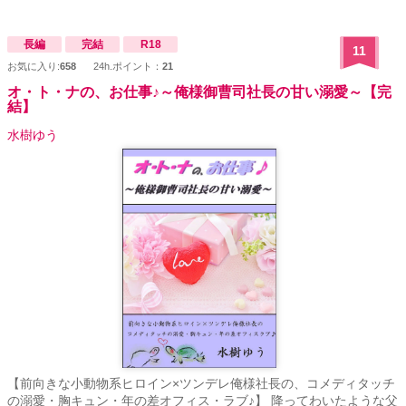
長編
完結
R18
11
お気に入り:
658
24h.ポイント：
21
オ・ト・ナの、お仕事♪～俺様御曹司社長の甘い溺愛～【完
結】
水樹ゆう
【前向きな小動物系ヒロイン×ツンデレ俺様社長の、コメディタッチ
の溺愛・胸キュン・年の差オフィス・ラブ♪】 降ってわいたような父