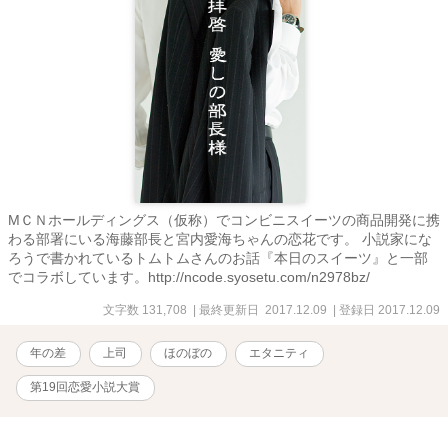
МＣＮホールディングス（仮称）でコンビニスイーツの商品開発に携
わる部署にいる海藤部長と宮内愛海ちゃんの恋花です。 小説家にな
ろうで書かれているトムトムさんのお話『本日のスイーツ』と一部
でコラボしています。http://ncode.syosetu.com/n2978bz/
文字数 131,708
| 最終更新日 2017.12.09
| 登録日 2017.12.09
年の差
上司
ほのぼの
エタニティ
第19回恋愛小説大賞