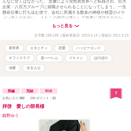
んなに甘くはなかった。 思兼により突然異世界へと転移され、巨大
企業・八百万グループに就職させられることになってしまう。 一生
懸命仕事に打ち込む傍で、会社に所属する数多の神様や精霊のイケ
メン達との出会い。 えむこの婚活は果たして無事に成功するのか。
イケメン達に甘々に溺愛されながら、異世界で婚活に奮闘する、独
もっと見る
身女性の物語をお楽しみください。 ※6/15 第一章完結しました。
※9/16 第二章完結しました。
文字数 188,195
| 最終更新日 2023.4.14
| 登録日 2021.5.15
異世界
エタニティ
恋愛
ハッピーエンド
オフィスラブ
逆ハーレム
イケメン
ほのぼの
溺愛
女主人公
長編
完結
R18
7
お気に入り:
382
24h.ポイント：
21
拝啓 愛しの部長様
鏡野ゆう