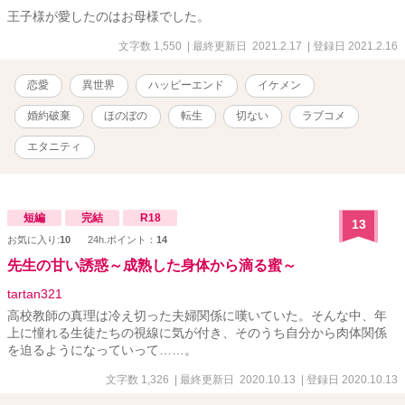
王子様が愛したのはお母様でした。
文字数 1,550
| 最終更新日 2021.2.17
| 登録日 2021.2.16
恋愛
異世界
ハッピーエンド
イケメン
婚約破棄
ほのぼの
転生
切ない
ラブコメ
エタニティ
短編
完結
R18
13
お気に入り:
10
24h.ポイント：
14
先生の甘い誘惑～成熟した身体から滴る蜜～
tartan321
高校教師の真理は冷え切った夫婦関係に嘆いていた。そんな中、年
上に憧れる生徒たちの視線に気が付き、そのうち自分から肉体関係
を迫るようになっていって……。
文字数 1,326
| 最終更新日 2020.10.13
| 登録日 2020.10.13