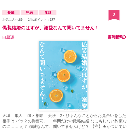
ネイト・・・ビリーの友人の消化器内科医。レイチェルが奥さん。
仲の良いお友達。 ダニエル”ダニー”・・・ネイトの弟。 テッ
ド・・・ビリーの上司。美しいバラ庭園を持っている。 ジェ
長編
完結
R18
3
イ・・・ビリーの後輩。息子はマーティン。 フィン・・・ビリーと
お気に入り:
89
24h.ポイント：
177
ネイトの秘書。不整脈持ち。 ＜その他＞ ライル・・・翻訳エージェ
偽装結婚のはずが、溺愛なんて聞いてません！
ントで仲の良いお友達。その後同僚になる。 クラリッサ・・・ライ
ルの彼女。ビリーが勤務する内科の看護師。 スティーブン・・・バ
白亜凛
書籍情報
イト先の同僚。同僚っていうよりいいお友達。 ジェイミー・・・バ
イト先の同僚。息子・ティモシーとリンっていうケータリング業を
しているパートナーがいる。 ケビン・・・バイト先の同僚。アメリ
カ人。 愛ちゃん・・・私が翻訳コースに通っていた時に知り合った
日本人の女の子。スティーブンと交際している。 美咲ちゃん・・・
ヨガのレッスンで知り合った日本人のお友達。旅行会社に勤務して
翻訳コース合格を目指している。 久美さん・・・ライルの会社の翻
訳パーティーで知り合った人。
天城 隼人 28 × 桐原 美咲 27 ひょんなことからお見合いをした
相手は バツ２の御曹司。 一年間だけの政略結婚 なにもしない約束な
のに…… え？ 溺愛なんて、聞いてませんけど？ 【注】★がついてい