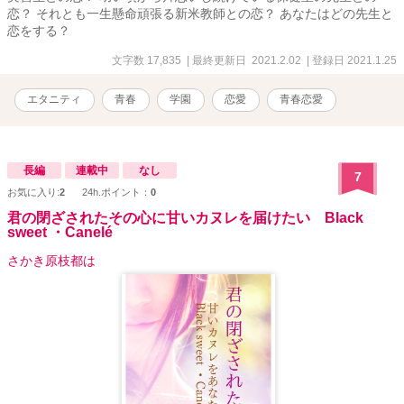
恋？ それとも一生懸命頑張る新米教師との恋？ あなたはどの先生と
恋をする？
文字数 17,835
| 最終更新日 2021.2.02
| 登録日 2021.1.25
エタニティ
青春
学園
恋愛
青春恋愛
長編
連載中
なし
7
お気に入り:
2
24h.ポイント：
0
君の閉ざされたその心に甘いカヌレを届けたい Black
sweet ・Canelé
さかき原枝都は