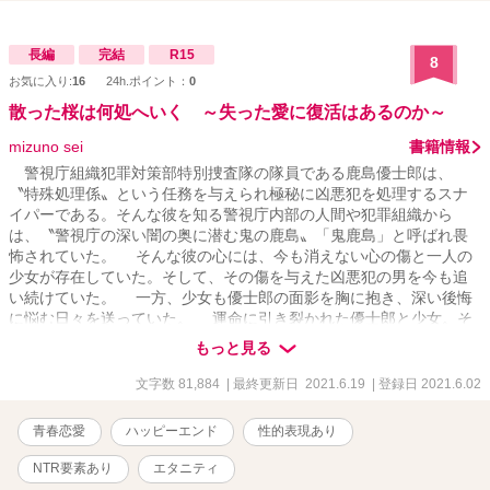
また、この世にその名を世界に広まる事を夢見て。 恵美の消えた心
がまた自分に戻る事を信じて…… 儚くも淡い青春時代を映し出すラ
ブストリー。 共にその想いは成長していく。大人の恋の姿に…… そ
長編
完結
R15
8
して僕らは……。
お気に入り:
16
24h.ポイント：
0
散った桜は何処へいく ～失った愛に復活はあるのか～
mizuno sei
書籍情報
警視庁組織犯罪対策部特別捜査隊の隊員である鹿島優士郎は、
〝特殊処理係〟という任務を与えられ極秘に凶悪犯を処理するスナ
イパーである。そんな彼を知る警視庁内部の人間や犯罪組織から
は、〝警視庁の深い闇の奥に潜む鬼の鹿島〟「鬼鹿島」と呼ばれ畏
怖されていた。 そんな彼の心には、今も消えない心の傷と一人の
少女が存在していた。そして、その傷を与えた凶悪犯の男を今も追
い続けていた。 一方、少女も優士郎の面影を胸に抱き、深い後悔
に悩む日々を送っていた。 運命に引き裂かれた優士郎と少女。そ
の二人の運命の道が、再び切れない糸に引かれるように一つになろ
もっと見る
うとしていた……。
文字数 81,884
| 最終更新日 2021.6.19
| 登録日 2021.6.02
青春恋愛
ハッピーエンド
性的表現あり
NTR要素あり
エタニティ