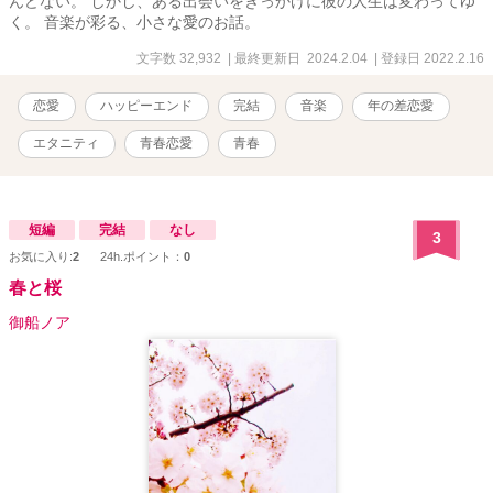
んどない。 しかし、ある出会いをきっかけに彼の人生は変わってゆ
く。 音楽が彩る、小さな愛のお話。
文字数 32,932
| 最終更新日 2024.2.04
| 登録日 2022.2.16
恋愛
ハッピーエンド
完結
音楽
年の差恋愛
エタニティ
青春恋愛
青春
短編
完結
なし
3
お気に入り:
2
24h.ポイント：
0
春と桜
御船ノア