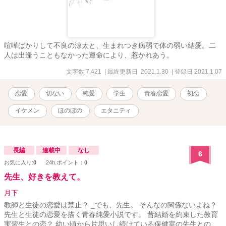
喧嘩ばかりして不良の涼太と、生まれつき病弱で体の弱い結愛。二
人は出逢うこともなかった運命により、惹かれあう。
文字数 7,421
| 最終更新日 2021.1.30
| 登録日 2021.1.07
恋愛
切ない
純愛
学生
青春恋愛
初恋
イケメン
ほのぼの
エタニティ
長編
連載中
なし
6
お気に入り:
0
24h.ポイント：
0
先生、好きを教えて。
月下
教師と生徒の恋愛は禁止？ _でも、先生。 そんなの関係ないよね？
先生と生徒の恋愛を描く青春純愛小説です。 昔結婚を約束した教育
実習生との恋？ 幼い頃から片思いし続けている保健室の先生との