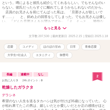
という。噂によると彼氏も紹介してくれるらしい。でもそんなのい
らない。彼氏だったらすぐに離れてしまうかもしれないのだから。
店員のお兄さんを前にてんぱった私は。 「旦那さんが欲しいで
す……」 と、斜め上の回答をしてしまった。でもお兄さんは優し
い。 「どんな旦那さんをお望みですか」 「え、えっと……愉快な、
旦那さん？」 そしてお兄さんは自分を指差した。 「僕が、お客様
もっと見る
のお探しの『愉快な旦那さん』ですよ」 そこから始まる恋のお話
です。大学生女子と社会人男子（御曹司)。ほのぼのとした日常恋愛
文字数 207,530
| 最終更新日 2025.2.15
| 登録日 2025.1.18
もの
恋愛
コメディ
ほのぼの甘め
日常
青春恋愛
大学生×社会人
エタニティ
御曹司
長編
連載中
なし
2
お気に入り:
3
24h.ポイント：
0
乾燥したガラクタ
デラシネ
希望のない人生を送るタカハシは気が付けば35歳になっていた。 心
が枯れ果てたこの男は、嬉しいだとか愛しいだとか正の感情がほと