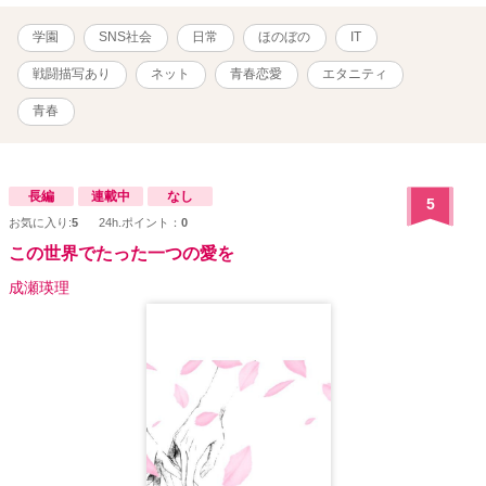
学園
SNS社会
日常
ほのぼの
IT
戦闘描写あり
ネット
青春恋愛
エタニティ
青春
長編
連載中
なし
5
お気に入り:
5
24h.ポイント：
0
この世界でたった一つの愛を
成瀬瑛理