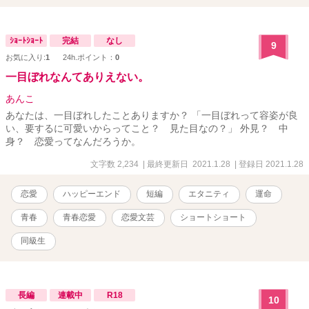
ｼｮｰﾄｼｮｰﾄ
完結
なし
9
お気に入り:
1
24h.ポイント：
0
一目ぼれなんてありえない。
あんこ
あなたは、一目ぼれしたことありますか？ 「一目ぼれって容姿が良
い、要するに可愛いからってこと？ 見た目なの？」 外見？ 中
身？ 恋愛ってなんだろうか。
文字数 2,234
| 最終更新日 2021.1.28
| 登録日 2021.1.28
恋愛
ハッピーエンド
短編
エタニティ
運命
青春
青春恋愛
恋愛文芸
ショートショート
同級生
長編
連載中
R18
10