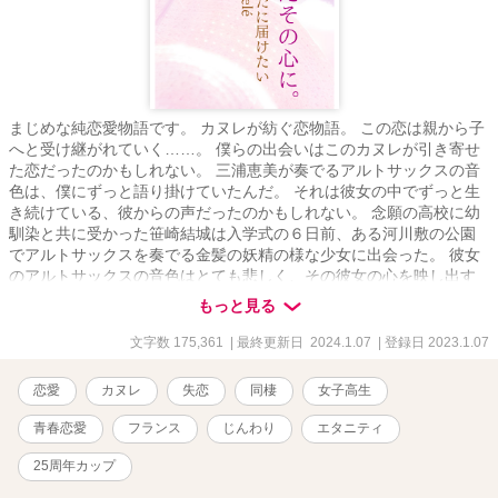
まじめな純恋愛物語です。 カヌレが紡ぐ恋物語。 この恋は親から子
へと受け継がれていく……。 僕らの出会いはこのカヌレが引き寄せ
た恋だったのかもしれない。 三浦恵美が奏でるアルトサックスの音
色は、僕にずっと語り掛けていたんだ。 それは彼女の中でずっと生
き続けている、彼からの声だったのかもしれない。 念願の高校に幼
馴染と共に受かった笹崎結城は入学式の６日前、ある河川敷の公園
でアルトサックスを奏でる金髪の妖精の様な少女に出会った。 彼女
のアルトサックスの音色はとても悲しく、その彼女の心を映し出す
様に僕の心に問いかけていた。 それは最愛の人を亡くした彼女の苦
もっと見る
しみと、閉ざされた心が語り掛けてくるようだった。 僕はその妖精
を愛した。一目惚れだった……。 だが、彼女の本当の心の中には踏
文字数 175,361
| 最終更新日 2024.1.07
| 登録日 2023.1.07
み込むことが出来ない。何故なら、彼女は未だに今は亡き北城響音
の事を心の底から愛していたから。 運命は時に悪戯をする。 僕の両
恋愛
カヌレ
失恋
同棲
女子高生
親が事故で他界し、僕はあの妖精の様な彼女と共に暮らす事にな
る。そして知る彼女の本当の真実の姿を。 僕はただ彼女、恵美の傍
青春恋愛
フランス
じんわり
エタニティ
にいてやる事しか出来ない。でも……僕は三浦恵美を愛したい。 閉
ざされた彼女の心と想いを僕は変えていく。 フランス・ボルドーの
25周年カップ
修道院で作られ広まった「カヌレ」そしてその姿は一度は消えた。