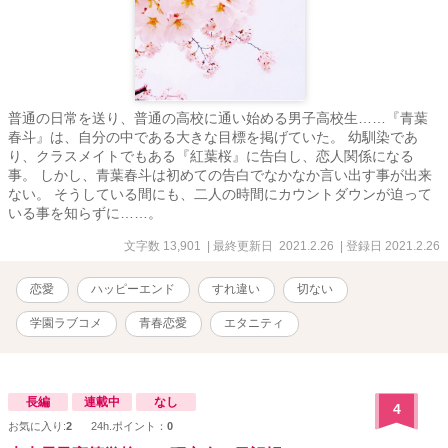
普通の日常を送り、普通の高校に通い始める男子高校生……『青葉
春斗』は、自分の中である大きな目標を掲げていた。 幼馴染であ
り、クラスメイトでもある『紅葉桜』に告白し、恋人関係になる
事。 しかし、青葉春斗は初めての告白でなかなか言い出す事が出来
ない。 そうしている間にも、二人の時間にカウントダウンが迫って
いる事を知らずに……。
文字数 13,901
| 最終更新日 2021.2.26
| 登録日 2021.2.26
恋愛
ハッピーエンド
すれ違い
切ない
学園ラブコメ
青春恋愛
エタニティ
長編
連載中
なし
4
お気に入り:
2
24h.ポイント：
0