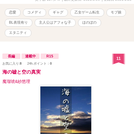
恋愛
コメディ
ギャグ
乙女ゲーム転生
モブ娘
BL表現有り
主人公はアフォな子
ほのぼの
エタニティ
長編
連載中
R15
11
お気に入り:
8
24h.ポイント：
0
海の嘘と空の真実
魔瑠琥&紗悠理