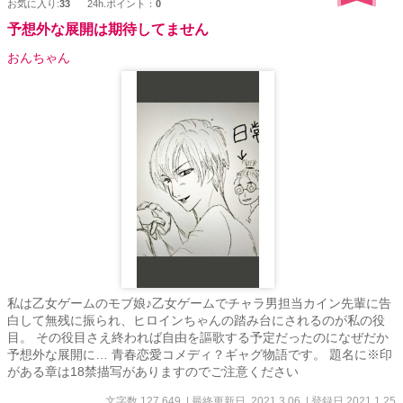
お気に入り:
33
24h.ポイント：
0
予想外な展開は期待してません
おんちゃん
私は乙女ゲームのモブ娘♪乙女ゲームでチャラ男担当カイン先輩に告
白して無残に振られ、ヒロインちゃんの踏み台にされるのが私の役
目。 その役目さえ終われば自由を謳歌する予定だったのになぜだか
予想外な展開に… 青春恋愛コメディ？ギャグ物語です。 題名に※印
がある章は18禁描写がありますのでご注意ください
文字数 127,649
| 最終更新日 2021.3.06
| 登録日 2021.1.25