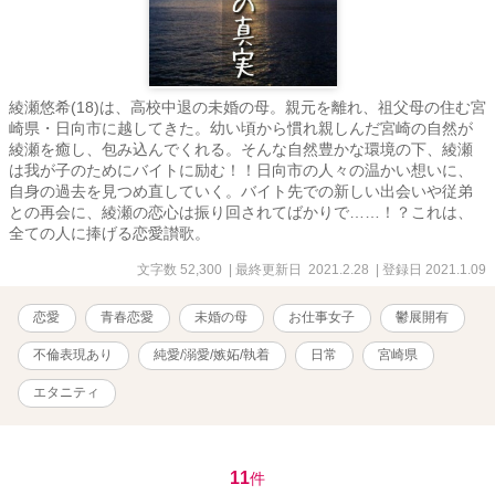
綾瀬悠希(18)は、高校中退の未婚の母。親元を離れ、祖父母の住む宮
崎県・日向市に越してきた。幼い頃から慣れ親しんだ宮崎の自然が
綾瀬を癒し、包み込んでくれる。そんな自然豊かな環境の下、綾瀬
は我が子のためにバイトに励む！！日向市の人々の温かい想いに、
自身の過去を見つめ直していく。バイト先での新しい出会いや従弟
との再会に、綾瀬の恋心は振り回されてばかりで……！？これは、
全ての人に捧げる恋愛讃歌。
文字数 52,300
| 最終更新日 2021.2.28
| 登録日 2021.1.09
恋愛
青春恋愛
未婚の母
お仕事女子
鬱展開有
不倫表現あり
純愛/溺愛/嫉妬/執着
日常
宮崎県
エタニティ
11
件