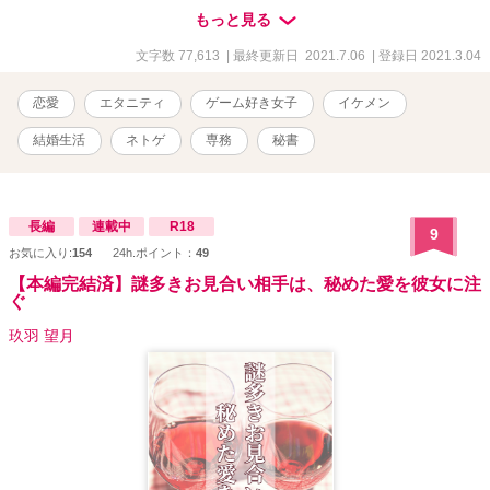
らない」と言い出した。 もしかして、これって離婚危機―――！？
もっと見る
★視点切り替えあります。 ★R-18には※R-18マークをつけます。飛
ばして読むことも可能です。 ★『ネトゲ女子は社長の求愛を拒む』
文字数 77,613
| 最終更新日 2021.7.06
| 登録日 2021.3.04
の続編ですが、単品でもお楽しみ頂けます。 【シリーズ① 若き社
長は～コミカライズされました】 【規約のため、引き下げました。
恋愛
エタニティ
ゲーム好き女子
イケメン
他サイトのみの掲載となります】
結婚生活
ネトゲ
専務
秘書
長編
連載中
R18
9
お気に入り:
154
24h.ポイント：
49
【本編完結済】謎多きお見合い相手は、秘めた愛を彼女に注
ぐ
玖羽 望月