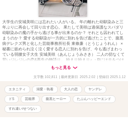
大学生の安城美咲には忘れたい人がいる。 年の離れた幼馴染みと三
年ぶりに再会して回り出す恋心。 果たして美咲は過保護なスパダリ
幼馴染みの魔の手から逃げる事が出来るのか？ それとも囚われてし
まうのか？ 愛する幼馴染が一方的に別れを告げ逃げたことで、腹黒
病デレクズ男と化した芸能事務所社長 東條廉（とうじょうれん） ×
秘書に嵌められ泣く泣く愛する恋人に別れを告げ、今も逃げまわっ
ている弱腰女子大生 安城美咲（あんじょうみさき） 二人の切なくて
甘いジレジレの恋&再生の物語り。 始まり始まり♪ ・Rには※をつけ
ます。 ・同意のないR描写があります。苦手な方はご自衛ください
もっと見る
ませ。（両片思いに伴うすれ違いのため） ※数年前に書いた作品を
大幅に見直し、改稿したものになります。 いくつかエピソードも追
文字数 102,811
| 最終更新日 2025.2.02
| 登録日 2025.1.12
加しておりますので過去読んでくださった読者さまも楽しんでいた
だけるかなと。
エタニティ
溺愛・執着
大人の恋
ヤンデレ
ドS
芸能界
腹黒ヒーロー
たぶんハッピーエンド
すれ違い/せつない