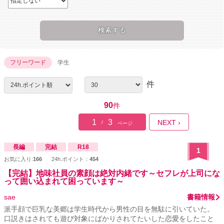
フリーワード
学生
件
90
件
1
3
NEXT ›
/
ページ
長編
完結
R18
1
お気に入り:
166
24h.ポイント：
454
【完結】地味社員の素顔は絶対内緒です～セフレが上司にな
って囲い込まれて困っています～
sae
書籍情報
派手顔で巨乳な美郷は学生時代から男性の目を無駄に引いていた。
口説きはされても遊び対象にばかりされてたいした恋愛をしたこと