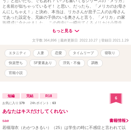
う」と思いたち、でもあれ？ いつも書いてるシリーズの「メリカ」
と名前が似ちゃっているぞ！ と思い、だったら、「メリカのお母さ
んにしちゃえ！」と決め、本当は、リカさんが息子二人のお母さん
であった設定を、兄妹の子供のいる奥さんと言う、「メリカ」の家
族構成に合わせました。 この作中に一瞬出てくるメリカは小学生、
つまり、数年前なので、スマホではなくて携帯、ラインではなくて
もっと見る
メールにしようかなと思いまして、かような結果になっております
＾＾； ・・・と書き始めたのですが、やっぱ、ちょいと長くなっち
文字数 364,896
| 最終更新日 2022.10.27
| 登録日 2021.1.29
ゃった＾＾； そして、その深度もかなりのディープさに……、やべ
ぇ……ッ！ 皆さん、「お気に入り」登録を是非！ 励みになるので
エタニティ
人妻
恋愛
タイムリープ
寝取り
す！
快楽堕ち
SF要素あり
浮気・不倫
調教
官能小説
短編
完結
R18
6
お気に入り:
179
24h.ポイント：
63
あなたはキスだけしてくれない
sae
書籍情報
若槻瑠衣（わかつきるい）（25）は学生の時に不感症と言われて以