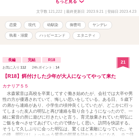
もっと見る
約者になることを約束する。 仲の良い幼馴染を助けたい一心だった
が、婚約者となった事がきっかけで少しずつ二人の関係が変化して
文字数 121,222
| 最終更新日 2023.9.21
| 登録日 2023.4.23
しまった。 最終的には和音の交友関係にまで口を出し、なにかと行
動を制限するようになった結人。雑用を理由に毎日のように結人の
恋愛
現代
幼馴染
御曹司
ヤンデレ
家に呼ばれ、婚約者だからと気まぐれに性処理までさせられる事も
あった。 そんな関係をどうにかして終わらせたいのに、父が勤めて
執着・溺愛
ハッピーエンド
エタニティ
いた櫻川グループの御曹司である結人に逆らえず、その関係は大学
に進学してからもずるずると続いてしまう。 父親が別の会社に引き
抜かれ、櫻川グループを辞めると同時に和音は自由になったけれ
ど、話し合いをしても無意味だと決めつけて、逃げる形で半ば無理
長編
完結
R18
21
矢理婚約を破棄したのだ。 そんな最悪な終わり方をした元婚約者
お気に入り:
112
24h.ポイント：
14
と、自宅マンションのエレベーター内でばったり鉢合わせてしまっ
た和音。 三年振りに再会した結人に「ちゃんと話したい」と逃げ場
【R18】餌付けした少年が大人になってやって来た
のないエレベーター内で迫られ、住所を始め全ての個人情報を知ら
カナリア５５
れてしまった和音は再び結人と関係を持つことになってしまいーー
※ムーンライトノベルズ、pixivでも掲載しています
水森紫音は高校を卒業してすぐ働き始めたが、会社では大卒や男
性の方が優遇されていて、悔しい思いをしている。ある日、５歳下
の弟から連絡があり、小学生の頃仲良くしていたが、どこかに行っ
てしまった友人の明弘と再び連絡を取り合うようになったので、一
緒に紫音の所に遊びに行きたいと言う。育児放棄されていた明弘に
ご飯を食べさせてあげていたので懐かしく思い、訪問を快諾する。
そうして久しぶりに会った明弘は、驚くほど素敵になっていた。そ
の後、明弘はしょっちゅう紫音の部屋を訪れるようになる。 ※ご注