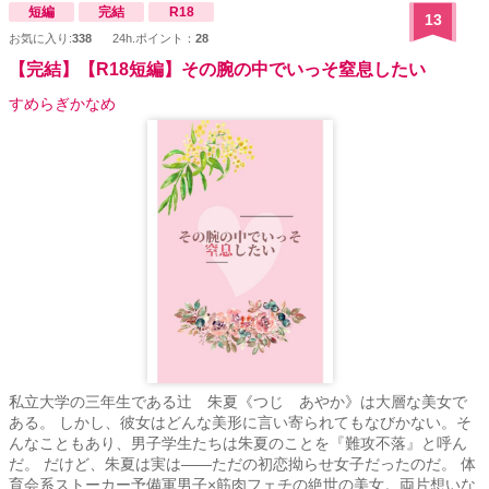
短編
完結
R18
13
お気に入り:
338
24h.ポイント：
28
【完結】【R18短編】その腕の中でいっそ窒息したい
すめらぎかなめ
私立大学の三年生である辻 朱夏《つじ あやか》は大層な美女で
ある。 しかし、彼女はどんな美形に言い寄られてもなびかない。そ
んなこともあり、男子学生たちは朱夏のことを『難攻不落』と呼ん
だ。 だけど、朱夏は実は――ただの初恋拗らせ女子だったのだ。 体
育会系ストーカー予備軍男子×筋肉フェチの絶世の美女。両片想いな