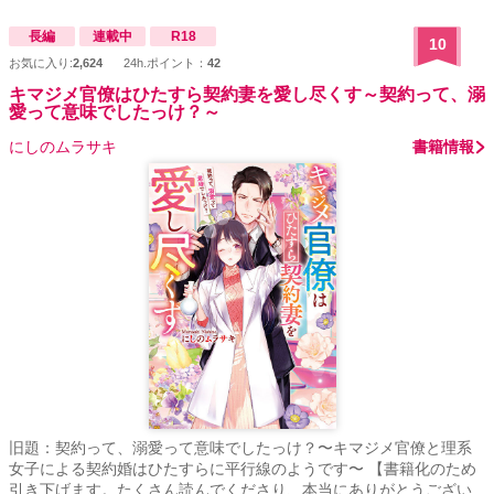
長編
連載中
R18
10
お気に入り:
2,624
24h.ポイント：
42
キマジメ官僚はひたすら契約妻を愛し尽くす～契約って、溺
愛って意味でしたっけ？～
にしのムラサキ
書籍情報
旧題：契約って、溺愛って意味でしたっけ？〜キマジメ官僚と理系
女子による契約婚はひたすらに平行線のようです〜 【書籍化のため
引き下げます。たくさん読んでくださり、本当にありがとうござい