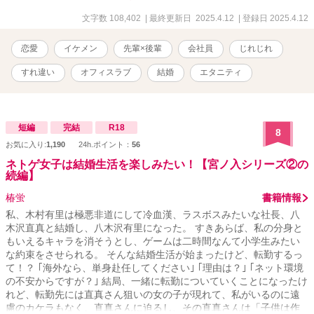
文字数 108,402
| 最終更新日 2025.4.12
| 登録日 2025.4.12
恋愛
イケメン
先輩×後輩
会社員
じれじれ
すれ違い
オフィスラブ
結婚
エタニティ
短編
完結
R18
8
お気に入り:
1,190
24h.ポイント：
56
ネトゲ女子は結婚生活を楽しみたい！【宮ノ入シリーズ②の
続編】
椿蛍
書籍情報
私、木村有里は極悪非道にして冷血漢、ラスボスみたいな社長、八
木沢直真と結婚し、八木沢有里になった。 すきあらば、私の分身と
もいえるキャラを消そうとし、ゲームは二時間なんて小学生みたい
な約束をさせられる。 そんな結婚生活が始まったけど、転勤するっ
て！？ ｢海外なら、単身赴任してください｣ ｢理由は？｣ ｢ネット環境
の不安からですが？｣ 結局、一緒に転勤についていくことになったけ
れど、転勤先には直真さん狙いの女の子が現れて、私がいるのに遠
慮のカケラもなく、直真さんに迫るし、その直真さんは「子供は作