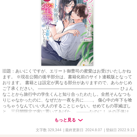
旧題：あいにくですが、エリート御曹司の蜜愛はお受けいたしかね
ます。 ※現在公開の後半部分は、書籍化前のサイト連載版となって
おります。 書籍とは設定が異なる部分がありますので、あらかじめ
ご了承ください。 ――――――――――――――――――― ひょん
なことから旅行中の学生くんと知り合ったわたし。全然そんなつも
りじゃなかったのに、なぜだか一夜を共に……。 傷心中の年下を喰
っちゃうなんていい大人のすることじゃない。せめてもの罪滅ぼし
と、三日間限定で家に置いてあげた。 ―――なのに！ その正体は、
ななな、なんと！グループ親会社の役員！しかも御曹司だと！？ 恋
もっと見る
を諦めたアラサーモブ子と、あふれる愛を注ぎたくて堪らない年下
御曹司の溺愛攻防戦☆ 「馬鹿だと思うよ自分でも。―――それでも
文字数 329,344
| 最終更新日 2024.8.07
| 登録日 2022.9.13
あなたが欲しいんだ」 *･ﾟ♡★♡ﾟ･*:.｡奨励賞ありがとうございます