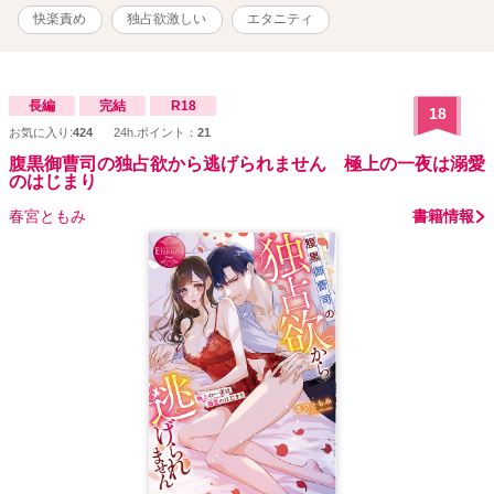
快楽責め
独占欲激しい
エタニティ
長編
完結
R18
18
お気に入り:
424
24h.ポイント：
21
腹黒御曹司の独占欲から逃げられません 極上の一夜は溺愛
のはじまり
春宮ともみ
書籍情報