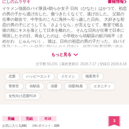
にしのムラサキ
書籍情報
イケメン強面白バイ隊員×朗らか女子 日向（ひなた）はかつて、初恋
の男の子から逃げ出した。傷つきたくなくて、逃げ出した。 父親の
仕事の都合で、中学生のころに海外へ引っ越した日向。 大好きな初
恋の男の子にどうしても「さようなら」が言えなくて、教室で眠る
彼の頬にキスを落として日本を離れた。 そんな日向が仕事で日本に
帰国したその日、再会したのは、小学校から幼馴染の鮫川純平（さ
めかわ じゅんぺい）。 彼は、日向の初恋の男の子だった。 白バイ
隊員になっていた純平に助けられた日向は、純平の執着溺愛に絡め
取られ、気がつけば逃げ出せなくなっていて。 怒っていると思って
もっと見る
いた。 あんなキス、嫌だったのかなって。 なのに……。 「俺、お前
が好きすぎてお前以外じゃ勃たないんだ」 「ちゃんと死ぬまで責任
文字数 50,231
| 最終更新日 2026.7.17
| 登録日 2026.6.18
とってくれよな。可愛い、大好きな日向」 ──どろっどろの溺愛は、
あのデッドボールから始まった。 の、かも。 ※鮫川兄弟シリーズ最
恋愛
ハッピーエンド
イケメン
職業男子
新作です。
警察官
幼馴染
溺愛
溺愛/執着
エタニティ
女性向け恋愛R18
長編
完結
R18
3
お気に入り:
1,591
24h.ポイント：
220