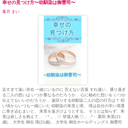
幸せの見つけ方〜幼馴染は御曹司〜
葉月 まい
近すぎて遠い存在 一緒にいるのに 言えない言葉 すれ違い、通り過ぎ
る二人の想いは いつか重なるのだろうか… 心に秘めた想いを いつか
伝えてもいいのだろうか… 遠回りする幼馴染二人の恋の行方は？ 幼
い頃からいつも一緒にいた 幼馴染の朱里と瑛。 瑛は自分の辛い境遇
に巻き込むまいと、 朱里を遠ざけようとする。 そうとは知らず、朱
里は寂しさを抱えて… ・*:.。. ♡ 登場人物 ♡.。.:*・ 栗田 朱里(21
歳)… 大学生 桐生 瑛(21歳)… 大学生 桐生ホールディングス 御曹司