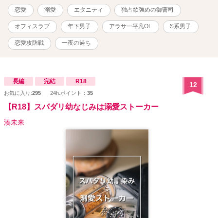
｡.:*･ﾟ♡★♡ﾟ･* ▶Attention ※この物語はフィクションです。登場す
恋愛
溺愛
エタニティ
独占欲強めの御曹司
る人物・団体・名称等は架空であり、実在のものとは関係ありませ
ん。
オフィスラブ
年下男子
アラサー平凡OL
S系男子
恋愛攻防戦
一夜の過ち
長編
完結
R18
12
お気に入り:
295
24h.ポイント：
35
【R18】スパダリ幼なじみは溺愛ストーカー
湊未来