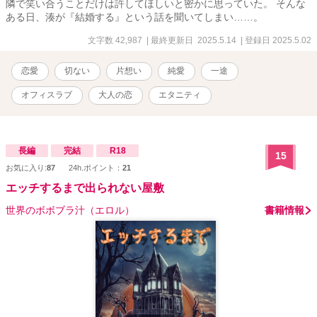
隣で笑い合うことだけは許してほしいと密かに思っていた。 そんな
ある日、湊が『結婚する』という話を聞いてしまい……。
文字数 42,987
| 最終更新日 2025.5.14
| 登録日 2025.5.02
恋愛
切ない
片想い
純愛
一途
オフィスラブ
大人の恋
エタニティ
長編
完結
R18
15
お気に入り:
87
24h.ポイント：
21
エッチするまで出られない屋敷
世界のボボブラ汁（エロル）
書籍情報