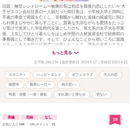
旧題：極甘シンドローム〜敏腕社長は初恋を最後の恋にしたい〜 大
手ゼネコン会社社長の一人娘だった明日香は、小学校入学と同時に
不慮の事故で両親を亡くし、首都圏から離れた遠縁の親戚宅に預け
られ慎ましやかに暮らすことに。質素な生活ながらも愛情をたっぷ
り受けて充実した学生時代を過ごしたのち、英文系の女子大を卒業
後、上京してひとり暮らしをはじめ中堅の人材派遣会社で総務部の
事務職として働きだす。そして、ひょんなことから幼いころに面識
があったある女性の結婚式に出席したことで、運命の歯車が大きく
動きだしてしまい――？ ＊＊＊ ドＳで策士な腹黒御曹司×元令嬢
もっと見る
OLが紡ぐ、甘酸っぱい初恋ロマンス ＊＊＊ ◎作中に出てくる企
業名、施設・地域名、登場人物が持つ知識等は創作上のフィクショ
文字数 166,234
| 最終更新日 2024.5.17
| 登録日 2023.4.15
ンです ◆アルファポリス様のみの掲載(今後も他サイトへの転載は予
定していません) ※著者既作「(エタニティブックス)俺様エリートは
エタニティ
ハッピーエンド
オフィスラブ
大人の恋
独占欲全開で愛と快楽に溺れさせる」のサブキャラクター、
「【R18】音のない夜に」のヒーローがそれぞれ名前だけ登場します
御曹司
腹黒ヒーロー
両片思い
が、もちろんこちら単体のみでもお楽しみいただけます。彼らをご
存知の方はくすっとしていただけたら嬉しいです ※著者が読みたい
執着・溺愛・一途・嫉妬
すれ違いと拗らせ
切ない
だけの性癖を詰め込んだ三人称一元視点習作です
長編
完結
なし
19
お気に入り:
106
24h.ポイント：
21