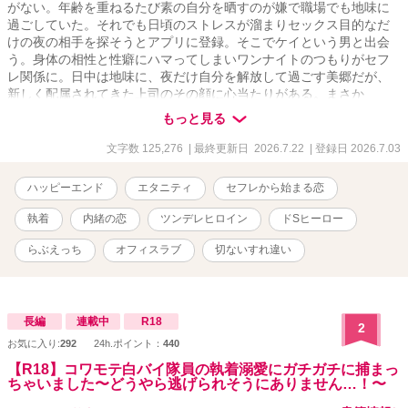
がない。年齢を重ねるたび素の自分を晒すのが嫌で職場でも地味に
過ごしていた。それでも日頃のストレスが溜まりセックス目的なだ
けの夜の相手を探そうとアプリに登録。そこでケイという男と出会
う。身体の相性と性癖にハマってしまいワンナイトのつもりがセフ
レ関係に。日中は地味に、夜だけ自分を解放して過ごす美郷だが、
新しく配属されてきた上司のその顔に心当たりがある。まさか
――？ それでも信じられない、ドSな性格のケイと穏やかで優しそ
もっと見る
うな好感度百点の上司は似ても似つかない。 同一人物？ 他人の空
似？ それよりなにより、自分の正体が絶対にバレるわけにはいか
文字数 125,276
| 最終更新日 2026.7.22
| 登録日 2026.7.03
ない！ 昼と夜、お互い素顔を隠しながらもやめられない関係。 芽生
えていく思い、無視できない感情……美郷にとってのはじめての恋
ハッピーエンド
エタニティ
セフレから始まる恋
が始まってしまうのだが、ケイにはなにか秘密がありそうで……。
執着
内緒の恋
ツンデレヒロイン
ドSヒーロー
らぶえっち
オフィスラブ
切ないすれ違い
長編
連載中
R18
2
お気に入り:
292
24h.ポイント：
440
【R18】コワモテ白バイ隊員の執着溺愛にガチガチに捕まっ
ちゃいました〜どうやら逃げられそうにありません…！〜