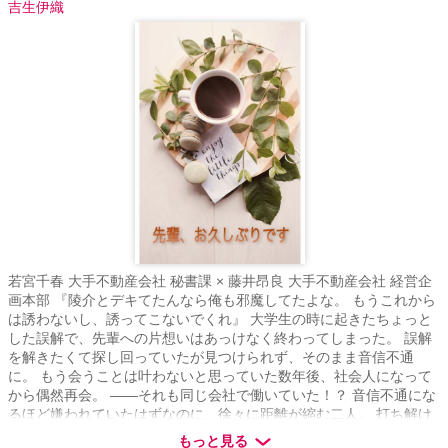
吉生伊織
若宮千春 大手不動産会社 秘書課 × 藤井昂良 大手不動産会社 経営企
画本部 『陵介とデキてたんなら俺も邪魔してたよな。 もうこれから
は誘わないし、誘ってこないでくれ』 大学生の時に起きたちょっと
した誤解で、先輩への片想いはあっけなく終わってしまった。 誤解
を解きたくて探し回っていたが見つけられず、そのまま音信不通
に。 もう会うことは叶わないと思っていた数年後、社会人になって
から偶然再会。 ――それも同じ会社で働いていた！？ 音信不通にな
るほど嫌われていたはずなのに、徐々に距離が縮む二人。 打ち解け
あっていくうちに、先輩は徐々に甘くなっていき……
もっと見る