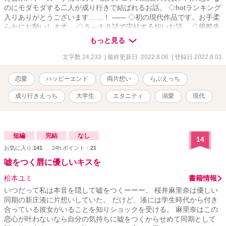
のにモダモダする二人が成り行きで結ばれるお話。 ◇hotランキング
入りありがとうございます……！ ―― ◇初の現代作品です。お手柔
らかにお願いします。 ◇５～１０話で完結する短いお話。 ◇掲載先
→ムーンライトノベルズ、アルファポリス、エブリスタ
もっと見る
文字数 24,233
| 最終更新日 2022.8.06
| 登録日 2022.8.01
恋愛
ハッピーエンド
両片想い
らぶえっち
成り行きえっち
大学生
エタニティ
溺愛
現代
短編
完結
なし
14
お気に入り:
141
24h.ポイント：
21
嘘をつく唇に優しいキスを
松本ユミ
書籍情報
いつだって私は本音を隠して嘘をつくーーー。 桜井麻里奈は優しい
同期の新庄湊に片想いしていた。 だけど、湊には学生時代から付き
合っている彼女がいることを知りショックを受ける。 麻里奈はこの
恋心が叶わないなら自分の気持ちに嘘をつくからせめて同期として