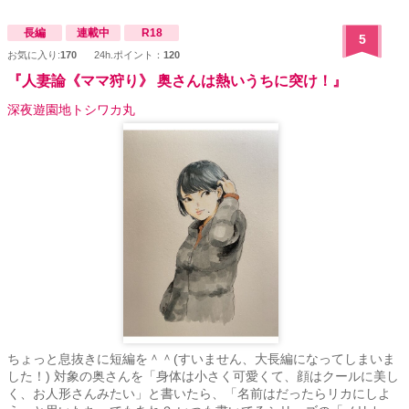
長編
連載中
R18
5
お気に入り:
170
24h.ポイント：
120
『人妻論《ママ狩り》 奥さんは熱いうちに突け！』
深夜遊園地トシワカ丸
ちょっと息抜きに短編を＾＾(すいません、大長編になってしまいま
した！) 対象の奥さんを「身体は小さく可愛くて、顔はクールに美し
く、お人形さんみたい」と書いたら、「名前はだったらリカにしよ