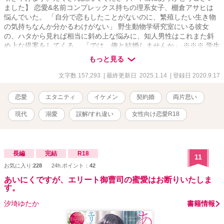
ました】 恋愛&名前コンプレックス持ちの理系女子、棚倉アサヒは
悩んでいた。 「自分で恋もしたことがないのに、繁殖したい生き物
の気持ちなんか分かるわけがない」 野生動物学研究室にいる彼女
の、ハタから見れば相当に斜め上な悩みに、知人男性はこれまた斜
め上な提案をしてくる。 「では、俺と結婚しませんか」 ※※※ 学生
時代から片想いしていた女性が論文のために恋をしたいと言い出し
もっと見る
た。 「誰かと寝たら分かるかな。つまり、繁殖行動の真似事を」 彼
女の台詞に、焦りに焦った生真面目な若手キャリア官僚、鮫川桔
文字数 157,293
| 最終更新日 2025.1.14
| 登録日 2020.9.17
平。 口から出たのは「では俺と結婚しませんか」という訳の分から
ないセリフで──。 ※※※ えっちしてから（ようやく）恋に気がつ
恋愛
エタニティ
イケメン
契約婚
両片思い
いたアサヒと、絶賛片想い（だと思い込んでる）を続ける桔平の、
ひたすら平行線ないちゃらぶ契約婚のお話です。 「鮫川兄弟シリー
現代
溺愛
誤解/すれ違い
女性向け恋愛R18
ズ」四男のお話です。
長編
完結
R18
11
お気に入り:
228
24h.ポイント：
42
あいにくですが、エリート御曹司の蜜愛はお断りいたしま
す。
汐埼ゆたか
書籍情報