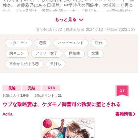
独身。 遠藤彩乃はある日偶然、中学時代の同級生、大浦瑛士と再会
する。その場所は、酒屋の飲酒コーナー『角打ち』。 中学生時代に
文通をしていた二人だが、そのときにしたやらかしで、彩乃は一方
もっと見る
的に罪悪感を抱いていた。そんな彼女に瑛士はグイグイと誘いかけ
攻めてくる。 あれ、これってもしかして付き合っている？ でもどう
文字数 167,572
| 最終更新日 2024.6.12
| 登録日 2023.1.27
やら彼には結婚を決めている相手がいるという噂で……。 大人のす
れ違い恋愛話。 すべての酒と肴と、甘い恋愛話を愛する人に捧げま
エタニティ
恋愛
ハッピーエンド
現代
す。
胸キュン
アラサー女子
同級生
文通
再会から始まる恋
角打ち
長編
完結
R18
17
お気に入り:
1,046
24h.ポイント：
21
ウブな政略妻は、ケダモノ御曹司の執愛に堕とされる
Adria
書籍情報