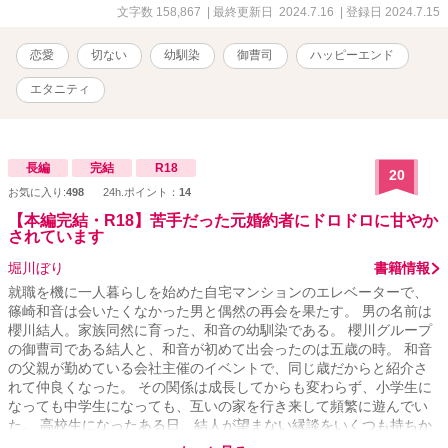
文字数 158,867
| 最終更新日 2024.7.16
| 登録日 2024.7.15
恋愛
切ない
幼馴染
御曹司
ハッピーエンド
エタニティ
長編
完結
R18
20
お気に入り:
498
24h.ポイント：
14
【本編完結・R18】苦手だった元婚約者にドロドロに甘やか
されています
堀川ぼり
書籍情報
就職を機に一人暮らしを始めた自宅マンションのエレベーターで、
篠崎和音は会いたくなかった男と偶然の再会を果たす。 男の名前は
櫻川結人。家族同然に育った、和音の幼馴染である。 櫻川グループ
の御曹司である結人と、和音が初めて出会ったのは五歳の時。 和音
の父親が勤めている会社主催のイベントで、同じ歳だからと紹介さ
れて仲良くなった。 その関係は成長してからも変わらず、小学生に
なっても中学生になっても、互いの家を行き来して頻繁に遊んでい
た。 高校生になったある日、結人が望まない縁談をいくつも持ちか
けられて困っていることを知り、和音は女除けのための一時的な婚