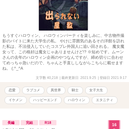
もうすぐハロウィン。 ハロウィンパーティを楽しみに、中古物件撮
影のバイトに来た大学生の私。 やけに雰囲気のあるその洋館を訪れ
た私は、不法侵入していたコスプレ外国人に追い回される。 魔女魔
女って、この格好は魔女じゃありませんけど!? ※短めです。ムーン
さんの去年のハロウィン企画のやつなんですが、締め切りに合わせ
てめっちゃ急いだので、ちゃんと手直ししながらこちらに載せます
ね。 (;^_^A
文字数 40,218
| 最終更新日 2021.9.25
| 登録日 2021.9.17
恋愛
ラブコメ
異世界
騎士
女子大生
イケメン
ハッピーエンド
ハロウィン
エタニティ
長編
完結
R18
16