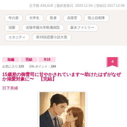
文字数 430,618
| 最終更新日 2020.11.04
| 登録日 2017.12.08
年の差
大学生
医者
自衛官
陸上自衛隊
溺愛
光陵学園大学附属病院
森永ファミリー
エタニティ
第19回恋愛小説大賞
短編
完結
R18
4
お気に入り:
133
24h.ポイント：
184
15歳差の御曹司に甘やかされています〜助けたはずがなぜ
か溺愛対象に〜 【完結】
日下奈緒