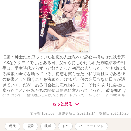
旧題：紳士だと思っていた初恋の人は私への恋心を拗らせた執着系
ドSなケダモノでした ある日、父から持ちかけられた政略結婚の相
手は、学生時代からずっと好きだった初恋の人だった。 でも彼は来
る縁談の全てを断っている。初恋を実らせたい私は副社長である彼
の秘書として働くことを決めた。けれど、何の進展もない日々が過
ぎていく。だが、ある日会社に忘れ物をして、それを取りに会社に
戻ったことから私たちの関係は急速に変わっていった。 彼を知れば
知るほどに、彼が私への恋心を拗らせていることを知って戸惑う反
面嬉しさもあり、私への執着を隠さない彼のペースに翻弄されてい
もっと見る
く……。
文字数 152,667
| 最終更新日 2022.12.14
| 登録日 2021.10.25
現代
溺愛
執着
ドS
ハッピーエンド