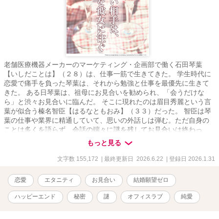
老舗医療機器メーカーのマーケティング・企画部で働く石田琴葉
【いしだことは】（２８）は、仕事一筋で生きてきた。 学生時代に
恋愛で痛手を負った琴葉は、それから勉強と仕事を最優先に生きて
きた。 ある日琴葉は、祖母にお見合いを勧められ、「会うだけな
ら」と渋々お見合いに臨んだ。 そこに現れたのは眉目秀麗という言
葉が似合う榛名智臣【はるなともおみ】（３３）だった。 智臣は琴
葉の仕事や業界に精通していて、思いの外話しは弾む。ただ自身の
ことは多くを語らず、会話の端々に謎を残してお見合いは終わっ
た。 その後何も連絡はなく、気になりながらも目の前の仕事に全力
もっと見る
を尽くす琴葉。 やがて迎えた、上層部の集う重要会議。 緊張感の
中、突如発表されたのはマーケティング・企画部長の異動と、新た
文字数 155,172
| 最終更新日 2026.6.22
| 登録日 2026.1.31
な部長の着任だった。 そこに現れた新部長は―― 第19回恋愛小説大
賞にて奨励賞をいただきました。ありがとうございます。
恋愛
エタニティ
お見合い
結婚願望ゼロ
ハッピーエンド
秘密
謎
オフィスラブ
純愛