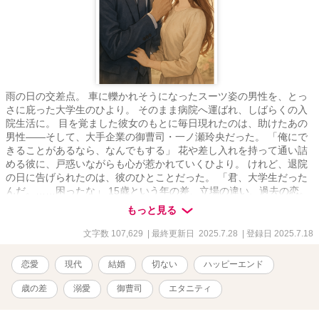
雨の日の交差点。 車に轢かれそうになったスーツ姿の男性を、とっ
さに庇った大学生のひより。 そのまま病院へ運ばれ、しばらくの入
院生活に。 目を覚ました彼女のもとに毎日現れたのは、助けたあの
男性――そして、大手企業の御曹司・一ノ瀬玲央だった。 「俺にで
きることがあるなら、なんでもする」 花や差し入れを持って通い詰
める彼に、戸惑いながらも心が惹かれていくひより。 けれど、退院
の日に告げられたのは、彼のひとことだった。 「君、大学生だった
んだ。……困ったな」 15歳という年の差、立場の違い、過去の恋。
簡単に踏み出せない距離があるのに、気づけばお互いを想う気持ち
もっと見る
は止められなくなっていた―― 「それでも俺は、君が欲しい」 助け
たはずの御曹司から、溺れるほどに甘やかされる毎日が始まる。 こ
文字数 107,629
| 最終更新日 2025.7.28
| 登録日 2025.7.18
れは、15歳差から始まる、不器用でまっすぐな恋の物語。
恋愛
現代
結婚
切ない
ハッピーエンド
歳の差
溺愛
御曹司
エタニティ