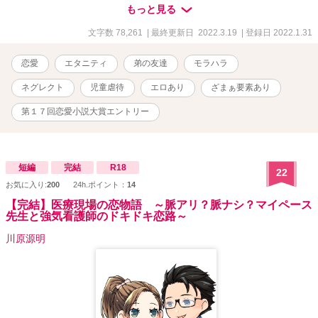
意下さい※ ネグレクト、いじめ、児童虐待、モラハラ、セクハラ
もっと見る
表現があります。また、そういうタグから『ずっしりとした深い内
容の話』を期待される方もいらっしゃるかもしれませんが、詳細に
文字数 78,261
| 最終更新日 2022.3.19
| 登録日 2022.1.31
は書いておりません。深い内容ではありません。あまり多くないで
すが、予告なしでのエロシーンがあります。スピンオフで「これは
恋愛
エタニティ
弟の友達
モラハラ
『同期だから』で済まされる事ですか？」があります。よろしけれ
ばそちらもお願いします。誤字脱字修正しましたが、まだ間違いが
ネグレクト
児童虐待
エロあり
ざまぁ要素あり
ありましたら申し訳ございません。 ※第17回恋愛小説大賞にエント
リーしました。
第１７回恋愛小説大賞エントリー
短編
完結
R18
22
お気に入り:
200
24h.ポイント：
14
【完結】医療現場の恋物語 ～脈アリ？脈ナシ？マイペース
先生と強気看護師のドキドキ恋路～
川原源明