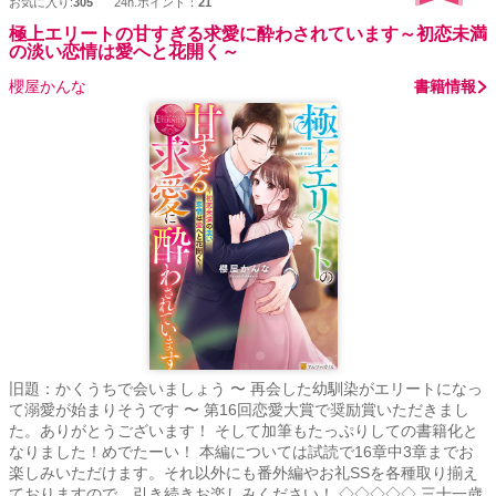
お気に入り:
305
24h.ポイント：
21
極上エリートの甘すぎる求愛に酔わされています～初恋未満
の淡い恋情は愛へと花開く～
櫻屋かんな
書籍情報
旧題：かくうちで会いましょう 〜 再会した幼馴染がエリートになっ
て溺愛が始まりそうです 〜 第16回恋愛大賞で奨励賞いただきまし
た。ありがとうございます！ そして加筆もたっぷりしての書籍化と
なりました！めでたーい！ 本編については試読で16章中3章までお
楽しみいただけます。それ以外にも番外編やお礼SSを各種取り揃え
ておりますので、引き続きお楽しみください！ ◇◇◇◇◇ 三十一歳