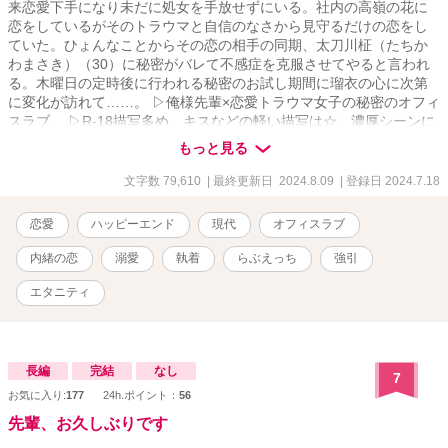
来恋愛下手になり未だに処女を手放せずにいる。社内の高嶺の花に
恋をしているがそのトラウマと自信のなさから見守るだけの恋をし
ていた。ひょんなことからその恋の相手の同期、太刀川柾（たちか
わまさき）（30）に秘密がバレて不感症を克服させてやると言われ
る。木曜日の定時後に行われる秘密のお試し期間に瑠衣の心に次第
に変化が訪れて……。 ▷俺様先輩×恋愛トラウマ女子の秘密のオフィ
スラブ。 ▷R-18描写多め、キスなどの軽い描写は☆、濃厚シーンに
は☆☆表示、苦手な方はスルーしてください。
もっと見る
文字数 79,610
| 最終更新日 2024.8.09
| 登録日 2024.7.18
恋愛
ハッピーエンド
現代
オフィスラブ
内緒の恋
溺愛
執着
らぶえっち
強引
エタニティ
長編
完結
なし
7
お気に入り:
177
24h.ポイント：
56
先輩、お久しぶりです