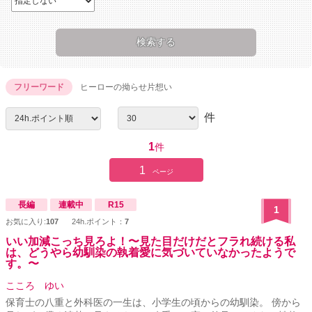
フリーワード
ヒーローの拗らせ片想い
件
1
件
1
ページ
長編
連載中
R15
1
お気に入り:
107
24h.ポイント：
7
いい加減こっち見ろよ！〜見た目だけだとフラれ続ける私
は、どうやら幼馴染の執着愛に気づいていなかったようで
す。〜
こころ ゆい
保育士の八重と外科医の一生は、小学生の頃からの幼馴染。 傍から