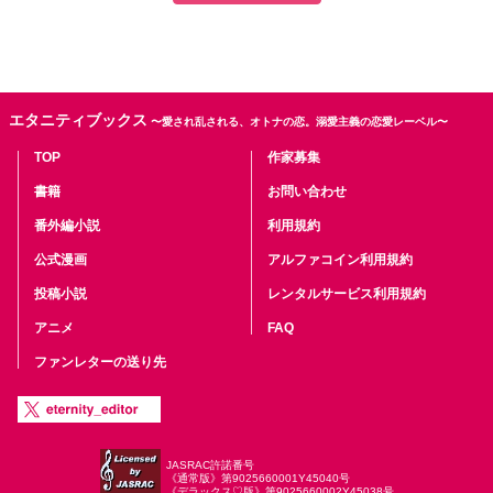
エタニティブックス
〜愛され乱される、オトナの恋。溺愛主義の恋愛レーベル〜
TOP
作家募集
書籍
お問い合わせ
番外編小説
利用規約
公式漫画
アルファコイン利用規約
投稿小説
レンタルサービス利用規約
アニメ
FAQ
ファンレターの送り先
JASRAC許諾番号
《通常版》第9025660001Y45040号
《デラックス♡版》第9025660002Y45038号