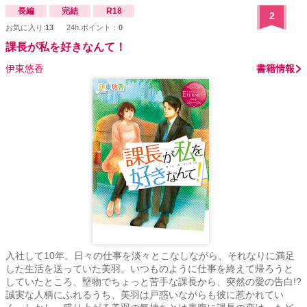
長編
完結
R18
2
お気に入り:
13
24h.ポイント：
0
課長が私を好きなんて！
伊東悠香
書籍情報
入社して10年。日々の仕事を淡々とこなしながら、それなりに満足
した生活を送っていた美羽。いつものように仕事を終えて帰ろうと
していたところ、堅物でちょっと苦手な課長から、突然の愛の告白!?
誠実な人柄にふれるうち、美羽は戸惑いながらも彼に惹かれてい