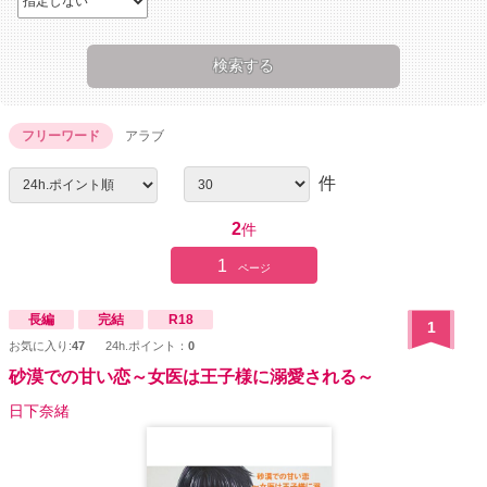
フリーワード
アラブ
件
2
件
1
ページ
長編
完結
R18
1
お気に入り:
47
24h.ポイント：
0
砂漠での甘い恋～女医は王子様に溺愛される～
日下奈緒