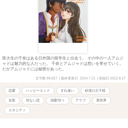
医大生の千奈はある日外国の留学生と出会う。 その中の一人アムジ
ャドは魅力的な人だった。 千奈とアムジャドは想いを寄せていく。
だがアムジャドには秘密があった。
文字数 99,927
| 最終更新日 2024.7.21
| 登録日 2022.8.27
恋愛
ハッピーエンド
すれ違い
砂漠の王子様
女医
切ない恋
溺愛/甘々
アラブ
異世界
エタニティ