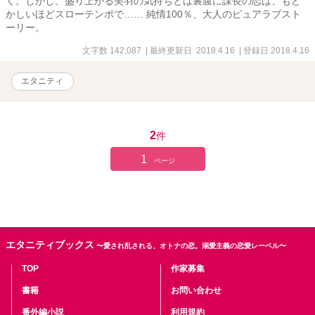
く。しかし、盛り上がる美羽の気持ちとは裏腹に課長の恋は、もど
かしいほどスローテンポで…… 純情100％、大人のピュアラブスト
ーリー。
文字数 142,087
| 最終更新日 2018.4.16
| 登録日 2018.4.16
エタニティ
2
件
1
ページ
エタニティブックス
〜愛され乱される、オトナの恋。溺愛主義の恋愛レーベル〜
TOP
作家募集
書籍
お問い合わせ
番外編小説
利用規約