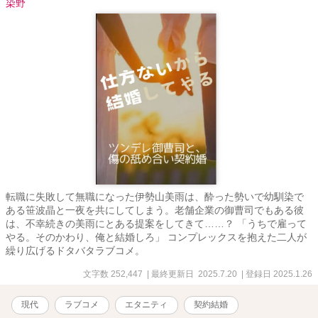
染野
有名人だからとか、お金持ちだからとか、俺様で性格難アリとか、
そういう類の問題ではない。 彼女は幼い頃から、一矢の事が大好き
だったのだ！ 一矢のお嫁さんなんて････ずっとなりたかったわよぉ
おおぉ――！ それなのに契約婚＝いずれ離婚が決定なんて、拗れま
くった初恋に未来ナシじゃないのよぉおぉ――――!! でも、いざニセ
嫁を始めてみると、一矢の溺愛は止まらなくて････!? ジーザス！
私の恋の行方は、一体どうなっちゃうの!? ラブコメを書かせたら最
強無敵、大魔神さぶれが贈る、溺愛系ラブコメ見参！ とくとご賞味
あれ☆彡 表紙絵・紗蔵蒼様
転職に失敗して無職になった伊勢山美雨は、酔った勢いで幼馴染で
ある笹波晶と一夜を共にしてしまう。老舗企業の御曹司でもある彼
は、不幸続きの美雨にとある提案をしてきて……？ 「うちで雇って
やる。そのかわり、俺と結婚しろ」 コンプレックスを抱えた二人が
繰り広げるドタバタラブコメ。
文字数 252,447
| 最終更新日 2025.7.20
| 登録日 2025.1.26
現代
ラブコメ
エタニティ
契約結婚