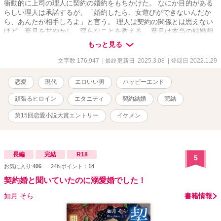
衝動的に上司の理人に契約の婚約をもちかけた。 なにか目的がある
らしい理人は承諾するが、「婚約したら、女遊びができないんだか
ら、あんたが相手しろよ」と言う。 理人は契約の関係とは思えない
ほど、葉月を甘やかし、淫らなことを教える。 葉月は本当の結婚相
手を見つけようと躍起になるが、理人に惹かれる気持ちが止められ
もっと見る
なくて……。
文字数 176,947
| 最終更新日 2025.3.08
| 登録日 2022.1.29
恋愛
現代
エロいい男
ハッピーエンド
頑張るヒロイン
エタニティ
契約結婚
完結
第15回恋愛小説大賞エントリー
イケメン
長編
完結
R18
5
お気に入り:
406
24h.ポイント：
14
契約婚と聞いていたのに溺愛婚でした！
如月 そら
書籍情報