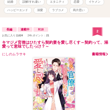
結婚
誤解/すれ違い
エタニティ
恋愛
イケメン
奥さんを溺愛してる（けどうまく言葉にできてない）旦那さんのす
れ違いラブコメディ（？）。 無意識にイチャイチャしたりもだもだ
ハッピーエンド
溺愛
ラブコメ
両片思い
したり、な甘々を目指してます。 ☆結婚以降R18的表現が出てきま
す。 ☆スピンオフ（？） 鮫川兄弟シリーズ、本作のヒーロー修平の
弟たちの話です。 「もしかして、これって恋ですか〜エリート自衛
官に溺愛されてる……らしいです？」 「コワモテ消防士は、「元」
長編
連載中
R18
2
センセイに恋してる」 「契約って、溺愛って意味でしたっけ？〜キ
お気に入り:
2,624
24h.ポイント：
21
マジメ官僚と理系女子の契約婚は、ひたすらに平行線のようで
す〜」
キマジメ官僚はひたすら契約妻を愛し尽くす～契約って、溺
愛って意味でしたっけ？～
にしのムラサキ
書籍情報