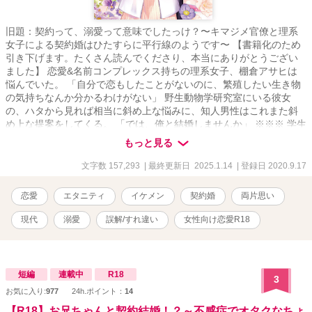
旧題：契約って、溺愛って意味でしたっけ？〜キマジメ官僚と理系
女子による契約婚はひたすらに平行線のようです〜 【書籍化のため
引き下げます。たくさん読んでくださり、本当にありがとうござい
ました】 恋愛&名前コンプレックス持ちの理系女子、棚倉アサヒは
悩んでいた。 「自分で恋もしたことがないのに、繁殖したい生き物
の気持ちなんか分かるわけがない」 野生動物学研究室にいる彼女
の、ハタから見れば相当に斜め上な悩みに、知人男性はこれまた斜
め上な提案をしてくる。 「では、俺と結婚しませんか」 ※※※ 学生
時代から片想いしていた女性が論文のために恋をしたいと言い出し
もっと見る
た。 「誰かと寝たら分かるかな。つまり、繁殖行動の真似事を」 彼
女の台詞に、焦りに焦った生真面目な若手キャリア官僚、鮫川桔
文字数 157,293
| 最終更新日 2025.1.14
| 登録日 2020.9.17
平。 口から出たのは「では俺と結婚しませんか」という訳の分から
ないセリフで──。 ※※※ えっちしてから（ようやく）恋に気がつ
恋愛
エタニティ
イケメン
契約婚
両片思い
いたアサヒと、絶賛片想い（だと思い込んでる）を続ける桔平の、
ひたすら平行線ないちゃらぶ契約婚のお話です。 「鮫川兄弟シリー
現代
溺愛
誤解/すれ違い
女性向け恋愛R18
ズ」四男のお話です。
短編
連載中
R18
3
お気に入り:
977
24h.ポイント：
14
【R18】お兄ちゃんと契約結婚！？～不感症でオタクなちょ