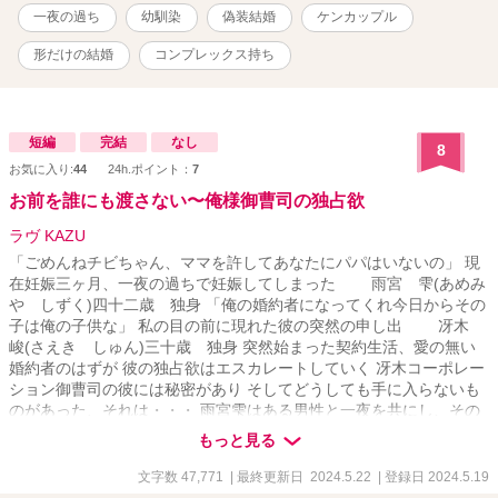
一夜の過ち
幼馴染
偽装結婚
ケンカップル
形だけの結婚
コンプレックス持ち
短編
完結
なし
8
お気に入り:
44
24h.ポイント：
7
お前を誰にも渡さない〜俺様御曹司の独占欲
ラヴ KAZU
「ごめんねチビちゃん、ママを許してあなたにパパはいないの」 現
在妊娠三ヶ月、一夜の過ちで妊娠してしまった 雨宮 雫(あめみ
や しずく)四十二歳 独身 「俺の婚約者になってくれ今日からその
子は俺の子供な」 私の目の前に現れた彼の突然の申し出 冴木
峻(さえき しゅん)三十歳 独身 突然始まった契約生活、愛の無い
婚約者のはずが 彼の独占欲はエスカレートしていく 冴木コーポレー
ション御曹司の彼には秘密があり そしてどうしても手に入らないも
のがあった、それは・・・ 雨宮雫はある男性と一夜を共にし、その
場を逃げ出した、暫くして妊娠に気づく。 そんなある日雫の前に冴
もっと見る
木コーポレーション御曹司、冴木峻が現れ、「俺の婚約者になって
くれ、今日からその子は俺の子供な」突然の申し出に困惑する雫。
文字数 47,771
| 最終更新日 2024.5.22
| 登録日 2024.5.19
だが仕事も無い妊婦の雫にとってありがたい申し出に契約婚約者を