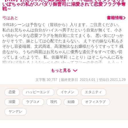
いぽちゃの私がスパダリ御曹司に溺愛されて恋愛フラグ争奪
戦～
弓はあと
書籍情報
※R18シーンは予告なく（冒頭から）入ります。ご注意ください。
私のお兄ちゃんは自分がハイスぺ男子だという自覚が無くて、小さ
い頃からベタな恋愛フラグを無自覚に立てまくる。 悪い女にひっか
かりそうで、妹としては心配でたまらない。 え？その妹なら私もさ
ぞかし容姿端麗、文武両道、高潔無比なお嬢様だろうですって？ 残
念ながら、うちの両親はお兄ちゃんに優秀な遺伝子をすべて使い切
ってしまったようで。 私、佐藤琴莉（ことり）はそこらへんに石を
投げれば当たるようなレベルのいたってフツーの女の子。 もうッ！
お兄ちゃんッ、隙だらけで危ないよ！無駄な恋愛フラグ、私がすべ
もっと見る
てへし折ってみせるから。 ……そう思っていたのに。 ……え？うそ
でしょ？お父さんとお母さんが子連れ同士の事実婚で婚姻届も出し
文字数 30,757
| 最終更新日 2023.4.01
| 登録日 2021.1.29
てない、なんて。 それって私とお兄ちゃんが、赤の他人って
事！！？？ 私と結婚したいって、お兄ちゃん、冗談でしょ
恋愛
ハッピーエンド
イケメン
エタニティ
う！？！？！？ しかも流行り（？）の契約婚！？
溺愛
ラブコメ
現代
結婚
オフィスラブ
ヤンデレ