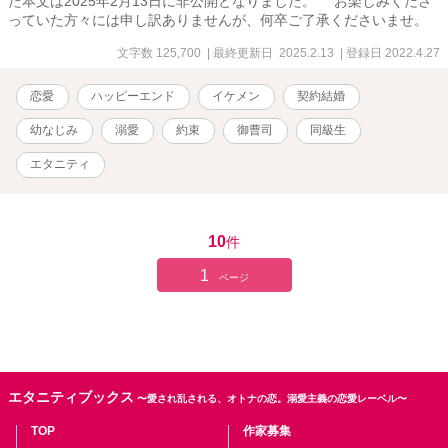
た本文は2025年2月13日に非公開となりました。 お楽しみくださ
っていた方々には申し訳ありませんが、何卒ご了承くださいませ。
文字数 125,700
| 最終更新日 2025.2.13
| 登録日 2022.4.27
恋愛
ハッピーエンド
イケメン
契約結婚
幼なじみ
溺愛
約束
御曹司
同級生
エタニティ
10
件
1
ページ
エタニティブックス
〜愛され乱される、オトナの恋。溺愛主義の恋愛レーベル〜
TOP
作家募集