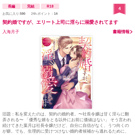
長編
完結
R18
4
お気に入り:
590
24h.ポイント：
14
契約婚ですが、エリート上司に淫らに溺愛されてます
入海月子
書籍情報
旧題：私を変えたのは、契約の婚約者。〜社長令嬢は甘く淫らに翻
弄される〜 「優秀な婿をとる以外にお前に価値はない」 そう言われ
続けてきた葉月は社長令嬢だけど、自分に自信がなく、うつ向くの
が癖。でも、生理的に受けつけない婚約者候補から逃れるために、