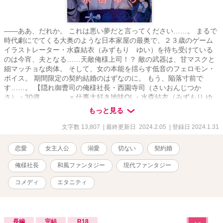
――ああ、だれか。 これは悪い夢だと言ってください……。 まるで
時代劇にでてくる大奥のような日本家屋の最奥で、２３歳のゲーム
イラストレーター・水森結衣（みずもり ゆい）を待ち受けている
のは今宵、夫となる……天敵俺様上司！？ 敵の武器は、甘マスクと
細マッチョな肉体。 そして、女の本能を揺らす低音のフェロモン・
ボイス。 期間限定の契約結婚のはずなのに。 もう、陥落寸前で
す……。 【隠れ御曹司の俺様社長・西園寺司（さいおんじつか
さ）・30歳 × 仕事大好き地味OL・水森結衣（みずもり ゆ
い）・23歳 二人の織り成す、コメディタッチの極甘？ オフィスラ
もっと見る
ブ】 運命を感じちゃうかもな、 ちょっぴり和風ファンタジー風味で
お届けします。＾＾
文字数 13,807
| 最終更新日 2024.2.05
| 登録日 2024.1.31
恋愛
女主人公
溺愛
切ない
契約婚
俺様社長
和風ファンタジー
現代ファンタジー
コメディ
エタニティ
長編
完結
R18