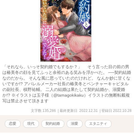
「それなら、いっそ契約婚でもするか？」 そう言った目の前の男
は椿美冬の顔を見てふっと余裕のある笑みを浮かべた。 ──契約結婚
なのだから。 そんな風に思っていたのだけれど。 なんか妙に甘くな
いですか!? アパレルメーカー社長の椿美冬とベンチャーキャピタル
の副社長、槙野祐輔。 二人の結婚は果たして契約結婚か、溺愛婚
か!? ※イラストは玉子様（@tamagokikaku）イラストの無断転載複
写は禁止させて頂きます
文字数 135,286
| 最終更新日 2022.12.31
| 登録日 2022.10.28
恋愛
現代
契約結婚
溺愛
エタニティ