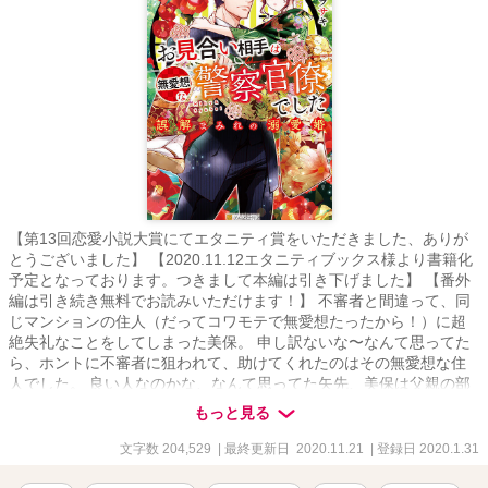
【第13回恋愛小説大賞にてエタニティ賞をいただきました、ありが
とうございました】 【2020.11.12エタニティブックス様より書籍化
予定となっております。つきまして本編は引き下げました】 【番外
編は引き続き無料でお読みいただけます！】 不審者と間違って、同
じマンションの住人（だってコワモテで無愛想たったから！）に超
絶失礼なことをしてしまった美保。 申し訳ないな〜なんて思ってた
ら、ホントに不審者に狙われて、助けてくれたのはその無愛想な住
人でした。 良い人なのかな、なんて思ってた矢先、美保は父親の部
下の部下とお見合いをすることになって……しかもお相手は無愛想
もっと見る
な、彼でした。 なぜかトントン拍子に話は進んで、気がついたら結
婚してたんですが、うん、相変わらず無愛想だし怖いカオしてる
文字数 204,529
| 最終更新日 2020.11.21
| 登録日 2020.1.31
し、なのになんだかとっても大事にされてますし、何が何だかよく
わかりません……。 出世のための結婚と勘違いしてるヒロインと、