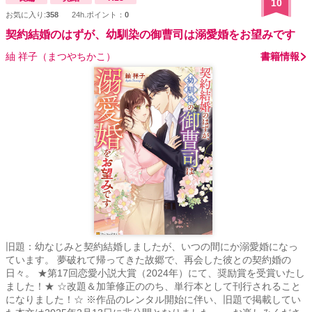
10
お気に入り:
358
24h.ポイント：
0
契約結婚のはずが、幼馴染の御曹司は溺愛婚をお望みです
紬 祥子（まつやちかこ）
書籍情報
旧題：幼なじみと契約結婚しましたが、いつの間にか溺愛婚になっ
ています。 夢破れて帰ってきた故郷で、再会した彼との契約婚の
日々。 ★第17回恋愛小説大賞（2024年）にて、奨励賞を受賞いたし
ました！★ ☆改題＆加筆修正ののち、単行本として刊行されること
になりました！☆ ※作品のレンタル開始に伴い、旧題で掲載してい