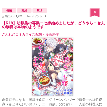
長編
完結
R18
6
お気に入り:
1,425
24h.ポイント：
7
【R18】幼馴染の専業ニセ嫁始めましたが、どうやらニセ夫
の溺愛は本物のようです
さぶれ@コミカライズ配信・漫画原作
創業百年になる、老舗洋食店・グリーンバンブーで修業中の緑竹伊
織（みどりたけいおり）、二十四歳。父に習い、一人前の料理人に