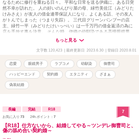
なるために修行を重ねる日々。 平和な日常を送る伊織に、ある日突
然不幸が訪れた。 人の好いのんびり屋の母、緑竹美佐江（みどりた
けみさえ）が友人の借金連帯保証人になり、よくある話、その友人
がトんでしまった（つまり失踪）。 三代目グリーンバンブーの店
主、緑竹一平（みどりたけいっぺい）は一千万円の借金返済の為に
店を手放す事を決意。 そんな時、伊織の幼馴染である高慢眼鏡男
――三成一矢（みつなりいちや）が現れた。 「私が助けてやっても
もっと見る
いいぞ」 相変わらず偉そうな男！ 「ただし、条件がある」 幼馴染の
一矢は、上流階級のお坊ちゃま。本家（実家）が裕福なのは勿論の
文字数 120,423
| 最終更新日 2023.6.30
| 登録日 2020.8.01
こと、自身が創業したコンサルティング会社も大ヒット。メディア
への露出もあり、結婚したい男ランキングは有名人と肩を並べるほ
恋愛
眼鏡男子
ラブコメ
幼馴染
御曹司
どで、今や飛ぶ鳥を落とす勢いの大成功者で時のスター。 「伊織、
私の専用になれ」 専用って何よ？ 「――つまり、嫁になれという事
ハッピーエンド
契約婚
エタニティ
ざまぁ
だ。私と結婚すればいい。お前の借金は、私が肩代わりしてやる」
よ、嫁!? 結婚!? 話が急すぎて、ついて行けない！ 「安心しろ。
偽装結婚
結婚と言っても、偽装だ。ぎ・そ・う。どうしようもなくモテる私
に、縁談が毎日押し寄せて困っているのだ。幼馴染のよしみで伊
織、お前が助けろ。その代わり私がお前の窮地を助けてやろうじゃ
ないか。どうだ？ ナイスアイディアだろう。流石私だ」 ドヤ顔で
長編
完結
R18
7
言われた。ふっ、ふざけるなあっ！ 「大丈夫だ。調査によればこれ
お気に入り:
73
24h.ポイント：
7
は今流行りの契約婚というやつで、何も問題は無い」 知らなかっ
【R18】仕方ないから、結婚してやる～ツンデレ御曹司と、
た！ 契約婚って流行っているの!? なんだかんだと一矢に上手く言
傷の舐め合い契約婚～
いくるめられた上に両親の大賛成も手伝い、背に腹は代えられず彼
の申し出を受ける伊織。 しかし、ひとつ問題があった。 それは彼が