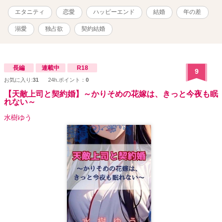
引き受ける事になった。 愛の無い生活のはずが峻の独占欲はエスカ
エタニティ
恋愛
ハッピーエンド
結婚
年の差
レートしていく。そんな彼には実は秘密があった。
溺愛
独占欲
契約結婚
長編
連載中
R18
9
お気に入り:
31
24h.ポイント：
0
【天敵上司と契約婚】～かりそめの花嫁は、きっと今夜も眠
れない～
水樹ゆう