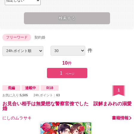
フリーワード
契約婚
件
10
件
1
ページ
長編
連載中
R18
1
お気に入り:
5,505
24h.ポイント：
63
お見合い相手は無愛想な警察官僚でした 誤解まみれの溺愛
婚
にしのムラサキ
書籍情報