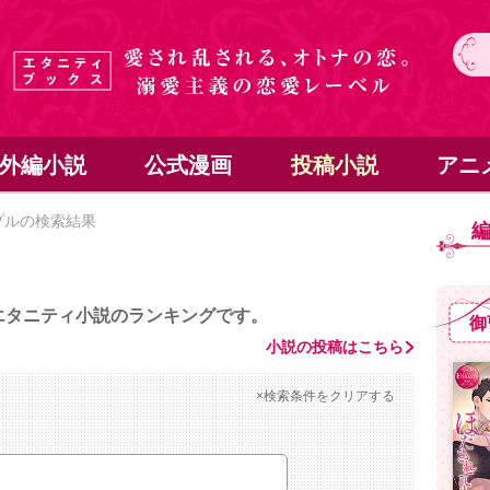
外編小説
公式漫画
投稿小説
アニ
プルの検索結果
エタニティ小説のランキングです。
御
小説の投稿はこちら
×検索条件をクリアする