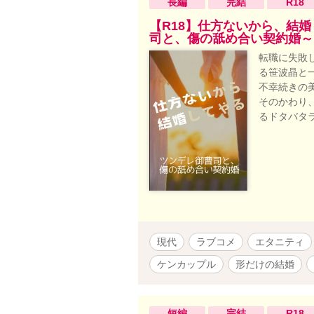
長編
完結
R18
【R18】仕方ないから、結
司と、傷の舐め合い契約婚～
転職に失敗
る笹波晶と
不幸続きの
そのかわり
るドタバタ
現代
ラブコメ
エタニティ
ケンカップル
形だけの結婚
短編
完結
R18