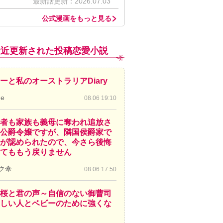
最新話更新：2026.07.03
公式漫画をもっと見る
最近更新された投稿恋愛小説
ーと私のオーストラリアDiary
de
08.06 19:10
者も家族も義母に奪われ追放さ
公爵令嬢ですが、隣国侯爵家で
が認められたので、今さら後悔
てももう戻りません
ク傘
08.06 17:50
桜と君の声～自信のない御曹司
しい人とベビーのために強くな