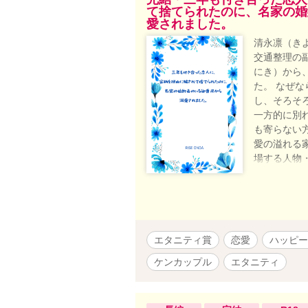
て捨てられたのに、名家の婚
愛されました。
清永凛（き
交通整理の
にき）から
た。 なぜ
し、そろそ
一方的に別
も寄らない
愛の溢れる
場する人物
せん。 ＊
エタニティ賞
恋愛
ハッピー
ケンカップル
エタニティ