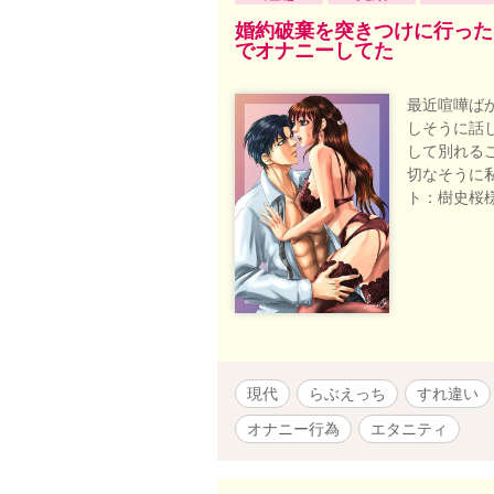
婚約破棄を突きつけに行った
でオナニーしてた
最近喧嘩ば
しそうに話
して別れる
切なそうに
ト：樹史桜
現代
らぶえっち
すれ違い
オナニー行為
エタニティ