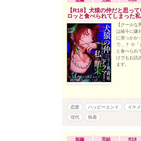
【R18】犬猿の仲だと思っ
ロッと食べられてしまった私
【クールな
は綾斗に嫌
に突っかか
で…？ ※
と食べられ
けでもお読
ます。
恋愛
ハッピーエンド
イケメ
現代
執着
短編
完結
R18