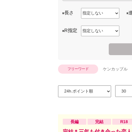
長さ
R指定
ケンカップル
フリーワード
長編
完結
R18
完結＊三年も付き合った恋人