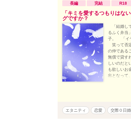
長編
完結
R18
「キミを愛するつもりはない
グですか？
「結婚して
るふく弁当
子。 「イ
笑って否定
の仲である
無償で貸す
しいのだと
も欲しいお
出となって
社長。パッ
ど、彼なら
「こんな結
めに、娘に
いいんじゃ
エタニティ
恋愛
交際０日婚
か。 売ら
限界、ブチ
たしだって
くれなくて