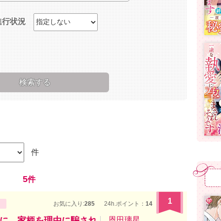
進行状況
件
5
件
1
お気に入り:
285
24h.ポイント：
14
に、家柄を理由に騙され
恩田璃星