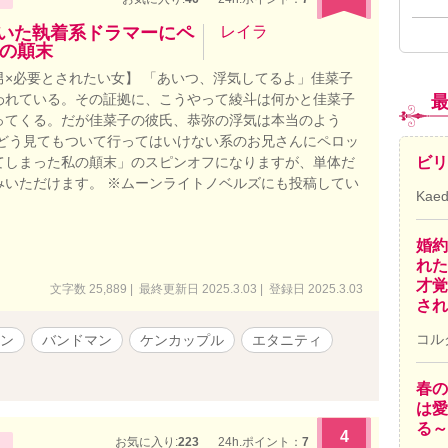
ていた執着系ドラマーにペ
レイラ
の顛末
男×必要とされたい女】 「あいつ、浮気してるよ」佳菜子
われている。その証拠に、こうやって綾斗は何かと佳菜子
ってくる。だが佳菜子の彼氏、恭弥の浮気は本当のよう
「どう見てもついて行ってはいけない系のお兄さんにペロッ
てしまった私の顛末」のスピンオフになりますが、単体だ
ビリ
みいただけます。 ※ムーンライトノベルズにも投稿してい
Kae
婚約
れた
才覚
文字数 25,889 | 最終更新日 2025.3.03 | 登録日 2025.3.03
され
コル
ン
バンドマン
ケンカップル
エタニティ
春の
は愛
る～
4
お気に入り:
223
24h.ポイント：
7