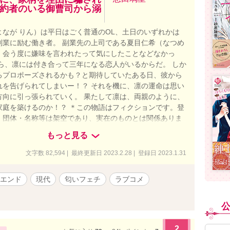
約者のいる御曹司から溺
よなが りん）は平日はごく普通のOL、土日のいずれかは
副業に励む働き者。 副業先の上司である夏目仁希（なつめ
、会う度に嫌味を言われたって気にしたことなどなかっ
なら、凛には付き合って三年になる恋人がいるからだ。 しか
ろプロポーズされるかも？と期待していたある日、彼から
れを告げられてしまいー！？ それを機に、凛の運命は思い
方向に引っ張られていく。 果たして凛は、両親のように、
家庭を築けるのか！？ ＊この物語はフィクションです。登
・団体・名称等は架空であり、実在のものとは関係ありま
不定期更新になることがあります。
もっと見る
文字数 82,594 | 最終更新日 2023.2.28 | 登録日 2023.1.31
エンド
現代
匂いフェチ
ラブコメ
2