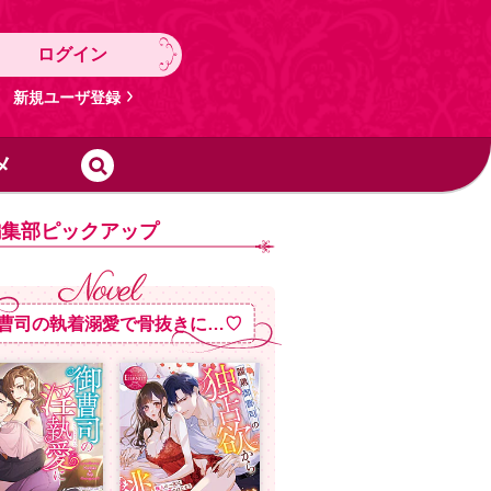
ログイン
新規ユーザ登録
メ
編集部ピックアップ
曹司の執着溺愛で骨抜きに…♡