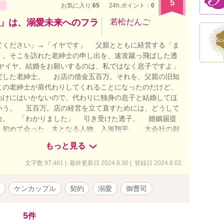
5
お気に入り:
65
24h.ポイント：
0
」は、溺愛未来へのフラ
若松だんご
ください」→「イヤです」 父親とともに経営する「ま
」。そこを訪れた老紳士の申し出を、速攻蹴っ飛ばした透
ヤイヤ、結婚をお願いするのは、私ではなく息子ですよ」
した老紳士。 お店の借金五百万。それを、父親の旧知
この老紳士が肩代わりしてくれることになったのだけど、
わけにはいかないので、代わりに独身の息子と結婚してほ
いう。 五百万。店の経営を立て直すためには、どうして
金。 「わかりました」 引き受けた透子。 婚姻届提
、初めて会った、夫となる人物、入海翔平。 大会社の副
と見、クールなメガネイケメン。お店のための結婚だけ
もっと見る
悪くないんじゃない？ そう思った透子に、翔平が言う。
婚を受け入れるなんて。バカなのか」――と。 店のた
文字数 97,461 | 最終更新日 2024.8.30 | 登録日 2024.8.02
身売りさせるのか。そんなぐらいなら、店を畳んだほうが
ないか。そもそも経営の仕方が間違ってるんじゃないの
ケンカップル
契約
溺愛
御曹司
れたケンカは進んでお買い上げする性格の透子。ガマンの
切れグーパン。端正な顔を、思いっきりぶっ飛ばす。 わ
、好きで結婚するわけじゃないのに！ いいわよ、愛して
5
件
結構よ！ フンだ！ そんな透子と翔平の結婚生活。 い