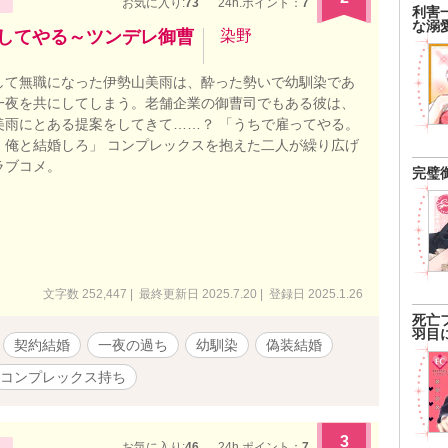
お気に入り:
73
24h.ポイント：
7
利害
な溺
婚してやる～ツンデレ御曹
染野
して無職になった伊勢山美雨は、酔った勢いで幼馴染であ
一夜を共にしてしまう。老舗企業の御曹司でもある彼は、
美雨にとある提案をしてきて……？ 「うちで雇ってやる。
、俺と結婚しろ」 コンプレックスを抱えた二人が繰り広げ
ラブコメ。
完璧
文字数 252,447 | 最終更新日 2025.7.20 | 登録日 2025.1.26
死亡
羽目
契約結婚
一夜の過ち
幼馴染
偽装結婚
コンプレックス持ち
3
お気に入り:
46
24h.ポイント：
7