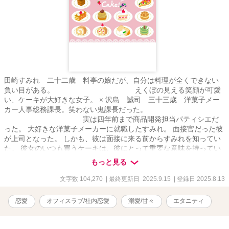
田崎すみれ 二十二歳 料亭の娘だが、自分は料理が全くできない
負い目がある。 えくぼの見える笑顔が可愛
い、ケーキが大好きな女子。 × 沢島 誠司 三十三歳 洋菓子メー
カー人事総務課長。笑わない鬼課長だった。
実は四年前まで商品開発担当パティシエだ
った。 大好きな洋菓子メーカーに就職したすみれ。 面接官だった彼
が上司となった。 しかも、彼は面接に来る前からすみれを知ってい
た。 彼女のいつも買うケーキは、彼にとって重要な意味を持ってい
たからだ。 心に傷を持つヒーローとコンプレックス持ちのヒロイン
もっと見る
の恋(｡･ω･｡)ﾉ♡
文字数 104,270
| 最終更新日 2025.9.15
| 登録日 2025.8.13
恋愛
オフィスラブ/社内恋愛
溺愛/甘々
エタニティ