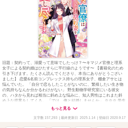
旧題：契約って、溺愛って意味でしたっけ？〜キマジメ官僚と理系
女子による契約婚はひたすらに平行線のようです〜 【書籍化のため
引き下げます。たくさん読んでくださり、本当にありがとうござい
ました】 恋愛&名前コンプレックス持ちの理系女子、棚倉アサヒは
悩んでいた。 「自分で恋もしたことがないのに、繁殖したい生き物
の気持ちなんか分かるわけがない」 野生動物学研究室にいる彼女
の、ハタから見れば相当に斜め上な悩みに、知人男性はこれまた斜
め上な提案をしてくる。 「では、俺と結婚しませんか」 ※※※ 学生
時代から片想いしていた女性が論文のために恋をしたいと言い出し
もっと見る
た。 「誰かと寝たら分かるかな。つまり、繁殖行動の真似事を」 彼
女の台詞に、焦りに焦った生真面目な若手キャリア官僚、鮫川桔
文字数 157,293
| 最終更新日 2025.1.14
| 登録日 2020.9.17
平。 口から出たのは「では俺と結婚しませんか」という訳の分から
ないセリフで──。 ※※※ えっちしてから（ようやく）恋に気がつ