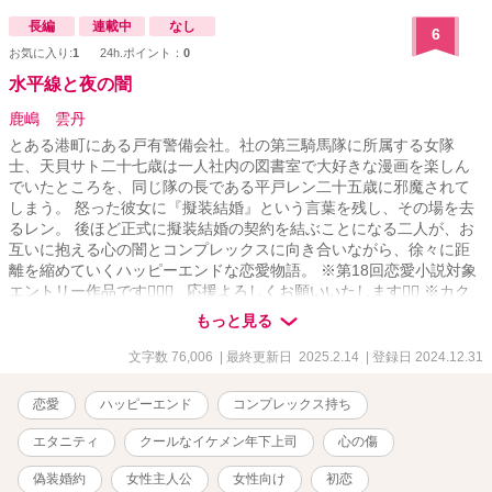
長編
連載中
なし
6
お気に入り:
1
24h.ポイント：
0
水平線と夜の闇
鹿嶋 雲丹
とある港町にある戸有警備会社。社の第三騎馬隊に所属する女隊
士、天貝サト二十七歳は一人社内の図書室で大好きな漫画を楽しん
でいたところを、同じ隊の長である平戸レン二十五歳に邪魔されて
しまう。 怒った彼女に『擬装結婚』という言葉を残し、その場を去
るレン。 後ほど正式に擬装結婚の契約を結ぶことになる二人が、お
互いに抱える心の闇とコンプレックスに向き合いながら、徐々に距
離を縮めていくハッピーエンドな恋愛物語。 ※第18回恋愛小説対象
エントリー作品です🙇🏻‍♀️⸒⸒ 応援よろしくお願いいたします🙇‍♀️ ※カク
ヨムにも同タイトルの小説を掲載していまして、こちらはその内容
もっと見る
に加筆修正を加えたものになります。ストーリーに変更はありませ
ん。
文字数 76,006
| 最終更新日 2025.2.14
| 登録日 2024.12.31
恋愛
ハッピーエンド
コンプレックス持ち
エタニティ
クールなイケメン年下上司
心の傷
偽装婚約
女性主人公
女性向け
初恋