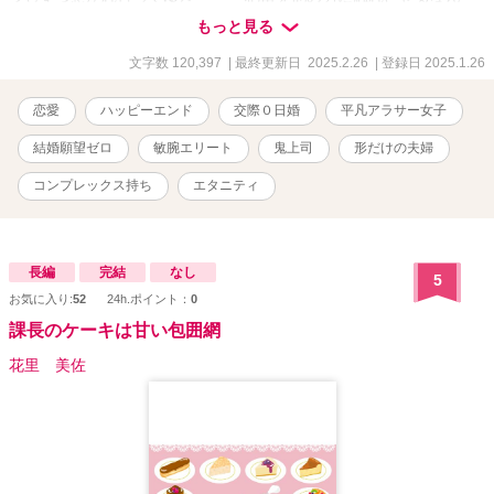
て、考えただけでぞっとする」 ――鬼上司の独占愛は、いつの間に
もっと見る
か止まらない！？
文字数 120,397
| 最終更新日 2025.2.26
| 登録日 2025.1.26
恋愛
ハッピーエンド
交際０日婚
平凡アラサー女子
結婚願望ゼロ
敏腕エリート
鬼上司
形だけの夫婦
コンプレックス持ち
エタニティ
長編
完結
なし
5
お気に入り:
52
24h.ポイント：
0
課長のケーキは甘い包囲網
花里 美佐