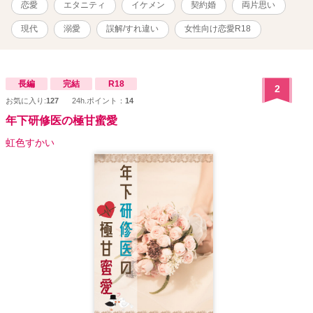
恋愛
エタニティ
イケメン
契約婚
両片思い
いたアサヒと、絶賛片想い（だと思い込んでる）を続ける桔平の、
ひたすら平行線ないちゃらぶ契約婚のお話です。 「鮫川兄弟シリー
現代
溺愛
誤解/すれ違い
女性向け恋愛R18
ズ」四男のお話です。
長編
完結
R18
2
お気に入り:
127
24h.ポイント：
14
年下研修医の極甘蜜愛
虹色すかい