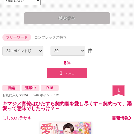
フリーワード
コンプレックス持ち
件
6
件
1
ページ
長編
連載中
R18
1
お気に入り:
2,624
24h.ポイント：
21
キマジメ官僚はひたすら契約妻を愛し尽くす～契約って、溺
愛って意味でしたっけ？～
にしのムラサキ
書籍情報