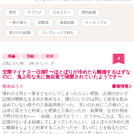
現代
ラブコメ
エタニティ
契約結婚
一夜の過ち
幼馴染
偽装結婚
ケンカップル
形だけの結婚
コンプレックス持ち
長編
完結
R18
4
お気に入り:
75
24h.ポイント：
7
交際マイナス一日婚⁉ 〜ほとぼりが冷めたら離婚するはずな
のに、鬼上司な夫に無自覚で溺愛されていたようです〜
朝永ゆうり
書籍情報
憧れの上司と一夜をともにしてしまったらしい杷留。お酒のせいで
記憶が曖昧なまま目が覚めると、隣りにいたのは同じく状況を飲み
込めていない様子の三条副局長だった。 互いのためにこの夜のこと
は水に流そうと約束した杷留と三条だったが、始業後、なぜか朝会
で呼び出され―― 「結婚、おめでとう！」 どうやら二人は、互いに
記憶のないまま結婚してしまっていたらしい。 ほとぼりが冷めた頃
に離婚をしようと約束する二人だったが、互いのことを知るたびに
少しずつ惹かれ合ってゆき―― 「杷留を他の男に触れさせるなん