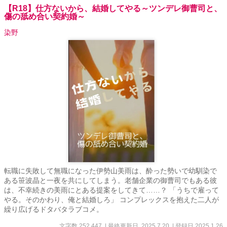
【R18】仕方ないから、結婚してやる～ツンデレ御曹司と、
傷の舐め合い契約婚～
染野
転職に失敗して無職になった伊勢山美雨は、酔った勢いで幼馴染で
ある笹波晶と一夜を共にしてしまう。老舗企業の御曹司でもある彼
は、不幸続きの美雨にとある提案をしてきて……？ 「うちで雇って
やる。そのかわり、俺と結婚しろ」 コンプレックスを抱えた二人が
繰り広げるドタバタラブコメ。
文字数 252,447
| 最終更新日 2025.7.20
| 登録日 2025.1.26