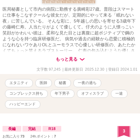
医局秘書として市内の病院に勤務する廣崎彩27歳。普段はスマート
に仕事をこなすクールな彼女だが、定期的にやって来る「眠れない
夜」に苦しんでいる。 そんな彩に、5年越しの思いを寄せる3歳年下
の藤崎仁寿。人当たりがよくて優しくて。仔犬のように人懐っこい
笑顔がかわいい彼は、柔和な見た目とは裏腹に超ポジティブで鋼の
ような心を持つ臨床研修医だ。 病気や過去の経験から恋愛に積極的
になれないワケありOLとユーモラスで心優しい研修医の、あたたか
くてちょっと笑えるラブストーリー。 仁寿の包み込むような優しさ
が、傷ついた彩の心を癒していく――。 シリアスがシリアスになら
もっと見る
ないのは、多分、朗らかで元気な藤崎先生のおかげ♡
***************************** ※他サイトでも同タイトルで公開していま
文字数 97,245
| 最終更新日 2025.12.30
| 登録日 2024.1.01
す。
エタニティ
医師
秘書
一夜の過ち
コンプレックス持ち
年下男子
オフィスラブ
一途
ハッピーエンド
長編
完結
R18
3
お気に入り:
73
24h.ポイント：
7