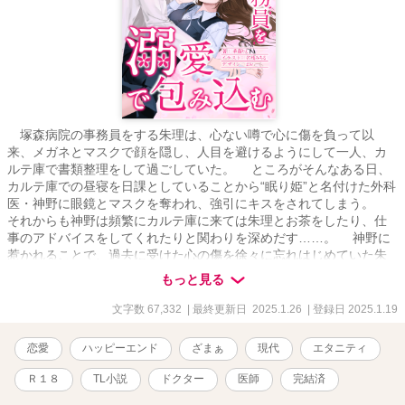
塚森病院の事務員をする朱理は、心ない噂で心に傷を負って以
来、メガネとマスクで顔を隠し、人目を避けるようにして一人、カ
ルテ庫で書類整理をして過ごしていた。 ところがそんなある日、
カルテ庫での昼寝を日課としていることから“眠り姫”と名付けた外科
医・神野に眼鏡とマスクを奪われ、強引にキスをされてしまう。
それからも神野は頻繁にカルテ庫に来ては朱理とお茶をしたり、仕
事のアドバイスをしてくれたりと関わりを深めだす……。 神野に
惹かれることで、過去に受けた心の傷を徐々に忘れはじめていた朱
理。 だが二人に思いもかけない事件が起きて――。 ※大人ドクタ
もっと見る
ーと真面目事務員の恋愛です🌟 ※Ｒ18シーン有 ※全話投稿予約済
※2018.07.01 にLUNA文庫様より出版していた「眠りの森のドクタ
文字数 67,332
| 最終更新日 2025.1.26
| 登録日 2025.1.19
ーは堅物魔女を恋に堕とす」の改稿版です。 ※現在の版権は華藤り
えにあります。 💕💕💕神野視点と結婚式を追加してます💕💕💕 ※イ
恋愛
ハッピーエンド
ざまぁ
現代
エタニティ
ラスト：名残みちる（https://x.com/___NAGORI）様 デザイン：
まお（https://x.com/MAO034626） 様 にお願いいたしました🌟
Ｒ１８
TL小説
ドクター
医師
完結済