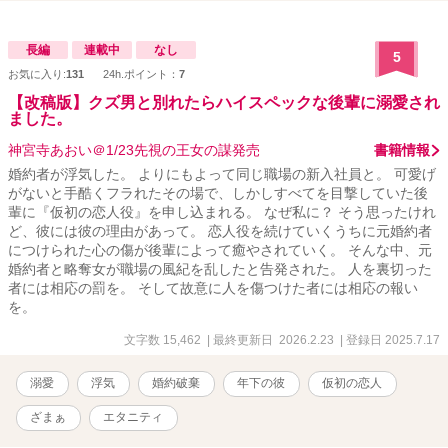
長編
連載中
なし
5
お気に入り:
131
24h.ポイント：
7
【改稿版】クズ男と別れたらハイスペックな後輩に溺愛され
ました。
神宮寺あおい＠1/23先視の王女の謀発売
書籍情報
婚約者が浮気した。 よりにもよって同じ職場の新入社員と。 可愛げ
がないと手酷くフラれたその場で、しかしすべてを目撃していた後
輩に『仮初の恋人役』を申し込まれる。 なぜ私に？ そう思ったけれ
ど、彼には彼の理由があって。 恋人役を続けていくうちに元婚約者
につけられた心の傷が後輩によって癒やされていく。 そんな中、元
婚約者と略奪女が職場の風紀を乱したと告発された。 人を裏切った
者には相応の罰を。 そして故意に人を傷つけた者には相応の報い
を。
文字数 15,462
| 最終更新日 2026.2.23
| 登録日 2025.7.17
溺愛
浮気
婚約破棄
年下の彼
仮初の恋人
ざまぁ
エタニティ