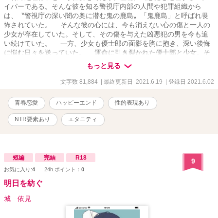
イパーである。そんな彼を知る警視庁内部の人間や犯罪組織から
は、〝警視庁の深い闇の奥に潜む鬼の鹿島〟「鬼鹿島」と呼ばれ畏
怖されていた。 そんな彼の心には、今も消えない心の傷と一人の
少女が存在していた。そして、その傷を与えた凶悪犯の男を今も追
い続けていた。 一方、少女も優士郎の面影を胸に抱き、深い後悔
に悩む日々を送っていた。 運命に引き裂かれた優士郎と少女。そ
の二人の運命の道が、再び切れない糸に引かれるように一つになろ
もっと見る
うとしていた……。
文字数 81,884
| 最終更新日 2021.6.19
| 登録日 2021.6.02
青春恋愛
ハッピーエンド
性的表現あり
NTR要素あり
エタニティ
短編
完結
R18
9
お気に入り:
4
24h.ポイント：
0
明日を紡ぐ
城 依見