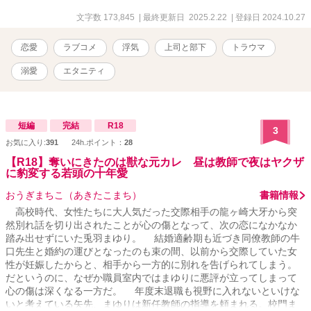
文字数 173,845
| 最終更新日 2025.2.22
| 登録日 2024.10.27
恋愛
ラブコメ
浮気
上司と部下
トラウマ
溺愛
エタニティ
短編
完結
R18
3
お気に入り:
391
24h.ポイント：
28
【R18】奪いにきたのは獣な元カレ 昼は教師で夜はヤクザ
に豹変する若頭の十年愛
おうぎまちこ（あきたこまち）
書籍情報
高校時代、女性たちに大人気だった交際相手の龍ヶ崎大牙から突
然別れ話を切り出されたことが心の傷となって、次の恋になかなか
踏み出せずにいた兎羽まゆり。 結婚適齢期も近づき同僚教師の牛
口先生と婚約の運びとなったのも束の間、以前から交際していた女
性が妊娠したからと、相手から一方的に別れを告げられてしまう。
だというのに、なぜか職員室内ではまゆりに悪評が立ってしまって
心の傷は深くなる一方だ。 年度末退職も視野に入れないといけな
いと考えている矢先、まゆりは新任教師の指導を頼まれる。校門ま