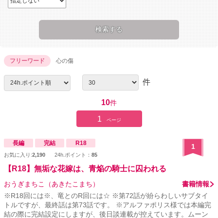
フリーワード
心の傷
件
10
件
1
ページ
長編
完結
R18
1
お気に入り:
2,190
24h.ポイント：
85
【R18】無垢な花嫁は、青焔の騎士に囚われる
おうぎまちこ（あきたこまち）
書籍情報
※R18回には※、竜とのR回には☆ ※第72話が紛らわしいサブタイ
トルですが、最終話は第73話です。 ※アルファポリス様では本編完
結の際に完結設定にしますが、後日談連載が控えています。ムーン