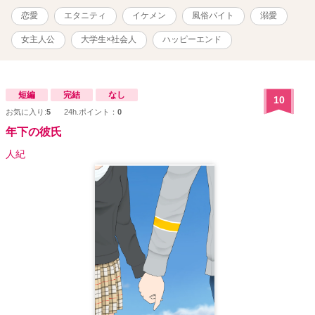
恋愛
エタニティ
イケメン
風俗バイト
溺愛
女主人公
大学生×社会人
ハッピーエンド
短編
完結
なし
10
お気に入り:
5
24h.ポイント：
0
年下の彼氏
人紀