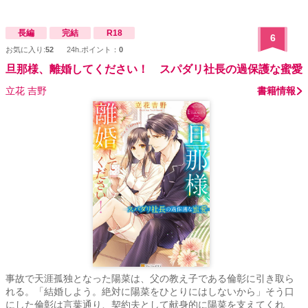
長編
完結
R18
6
お気に入り:
52
24h.ポイント：
0
旦那様、離婚してください！ スパダリ社長の過保護な蜜愛
立花 吉野
書籍情報
事故で天涯孤独となった陽菜は、父の教え子である倫彰に引き取ら
れる。「結婚しよう。絶対に陽菜をひとりにはしないから」そう口
にした倫彰は言葉通り、契約夫として献身的に陽菜を支えてくれ