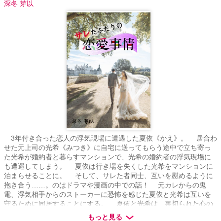
深冬 芽以
青焔の騎士に囚われる」。 ※対となる話は、「追放されし奴隷の聖
女は、王位簒奪者に溺愛される」第8章の流れと対比で読むと、裏話
的に面白いです。 ※ひたすら旦那が嫁のことを好きすぎるので、苦
手な人はご注意を ※ざまあはちょっと ※章ごと、各前中後編ごとに
読んでも、性描写等は楽しめます（衆人環視、公開えっち、人に見
られちゃう？、野外、素股、クンニ、フェラ等） ※たまにラブコメ
ディーちっく、後日談はギャグっぽい
3年付き合った恋人の浮気現場に遭遇した夏依《かえ》。 居合わ
せた元上司の光希《みつき》に自宅に送ってもらう途中で立ち寄っ
た光希が婚約者と暮らすマンションで、光希の婚約者の浮気現場に
も遭遇してしまう。 夏依は行き場を失くした光希をマンションに
泊まらせることに。 そして、サレた者同士、互いを慰めるように
抱き合う……。のはドラマや漫画の中での話！ 元カレからの鬼
電、浮気相手からのストーカーに恐怖を感じた夏依と光希は互いを
守るために同居することにする。 夏依と光希は、裏切られた心の
傷を癒し、次なる恋を掴めるのか！？
もっと見る