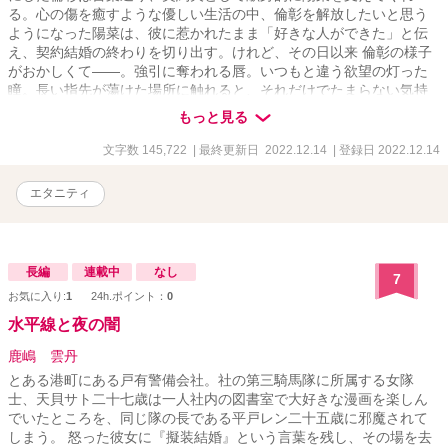
る。心の傷を癒すような優しい生活の中、倫彰を解放したいと思う
ようになった陽菜は、彼に惹かれたまま「好きな人ができた」と伝
え、契約結婚の終わりを切り出す。けれど、その日以来 倫彰の様子
がおかしくて――。強引に奪われる唇。いつもと違う欲望の灯った
瞳。長い指先が蕩けた場所に触れると、それだけでたまらない気持
ちになって……。年上夫の甘い執着が迸る、不器用な二人の執愛初
もっと見る
夜！
文字数 145,722
| 最終更新日 2022.12.14
| 登録日 2022.12.14
エタニティ
長編
連載中
なし
7
お気に入り:
1
24h.ポイント：
0
水平線と夜の闇
鹿嶋 雲丹
とある港町にある戸有警備会社。社の第三騎馬隊に所属する女隊
士、天貝サト二十七歳は一人社内の図書室で大好きな漫画を楽しん
でいたところを、同じ隊の長である平戸レン二十五歳に邪魔されて
しまう。 怒った彼女に『擬装結婚』という言葉を残し、その場を去