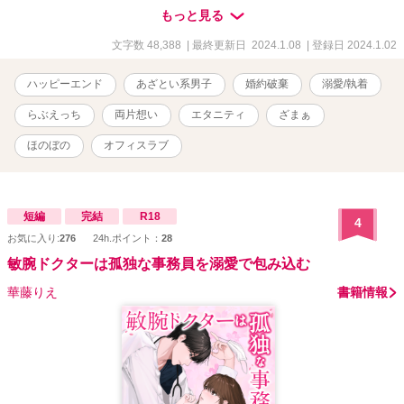
で迎えに行くと、そこにいたのは大人になった大牙で――？ 裏切
もっと見る
られた心の傷が深くて次の恋に踏み込めないと思っていた兎羽まゆ
り×ワケあって彼女のそばを離れなければならなくなった龍ヶ崎大
文字数 48,388
| 最終更新日 2024.1.08
| 登録日 2024.1.02
牙、再会した二人が悪い噂と10年来の秘密を乗り超えて幸せになる
物語。 ※R15〜R18に※、R18に※※ ※現実世界に疎い作者による
ハッピーエンド
あざとい系男子
婚約破棄
溺愛/執着
現代TLなのでご容赦くださいましたら幸いです。 ※ヒーローはワン
コ系？ニャンコ系？甘えん坊系？ヤンデレ？腹黒？あざとい系男子
らぶえっち
両片想い
エタニティ
ざまぁ
です。 ※36000字数完結。+大牙side5000字数。 ※1/7おまけの学校
R書いてます。そこまで書いたら完結します。
ほのぼの
オフィスラブ
短編
完結
R18
4
お気に入り:
276
24h.ポイント：
28
敏腕ドクターは孤独な事務員を溺愛で包み込む
華藤りえ
書籍情報