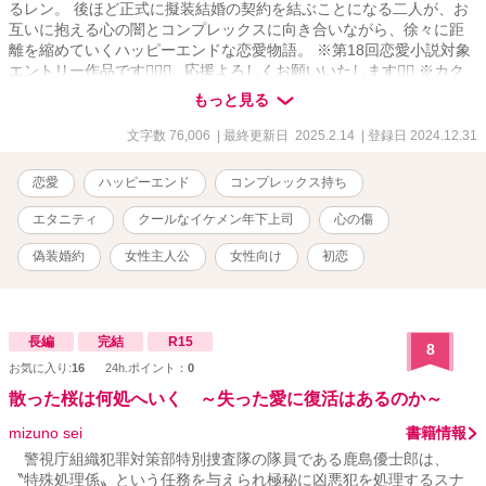
るレン。 後ほど正式に擬装結婚の契約を結ぶことになる二人が、お
互いに抱える心の闇とコンプレックスに向き合いながら、徐々に距
離を縮めていくハッピーエンドな恋愛物語。 ※第18回恋愛小説対象
エントリー作品です🙇🏻‍♀️⸒⸒ 応援よろしくお願いいたします🙇‍♀️ ※カク
ヨムにも同タイトルの小説を掲載していまして、こちらはその内容
もっと見る
に加筆修正を加えたものになります。ストーリーに変更はありませ
ん。
文字数 76,006
| 最終更新日 2025.2.14
| 登録日 2024.12.31
恋愛
ハッピーエンド
コンプレックス持ち
エタニティ
クールなイケメン年下上司
心の傷
偽装婚約
女性主人公
女性向け
初恋
長編
完結
R15
8
お気に入り:
16
24h.ポイント：
0
散った桜は何処へいく ～失った愛に復活はあるのか～
mizuno sei
書籍情報
警視庁組織犯罪対策部特別捜査隊の隊員である鹿島優士郎は、
〝特殊処理係〟という任務を与えられ極秘に凶悪犯を処理するスナ