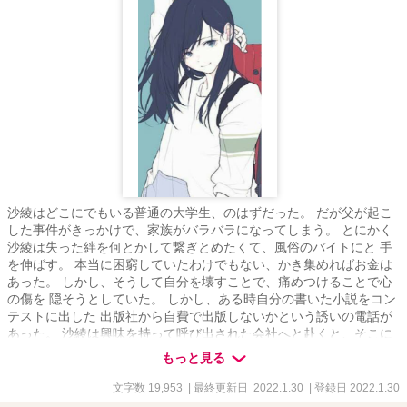
沙綾はどこにでもいる普通の大学生、のはずだった。 だが父が起こ
した事件がきっかけで、家族がバラバラになってしまう。 とにかく
沙綾は失った絆を何とかして繋ぎとめたくて、風俗のバイトにと 手
を伸ばす。 本当に困窮していたわけでもない、かき集めればお金は
あった。 しかし、そうして自分を壊すことで、痛めつけることで心
の傷を 隠そうとしていた。 しかし、ある時自分の書いた小説をコン
テストに出した 出版社から自費で出版しないかという誘いの電話が
あった。 沙綾は興味を持って呼び出された会社へと赴くと、そこに
は……。
もっと見る
文字数 19,953
| 最終更新日 2022.1.30
| 登録日 2022.1.30