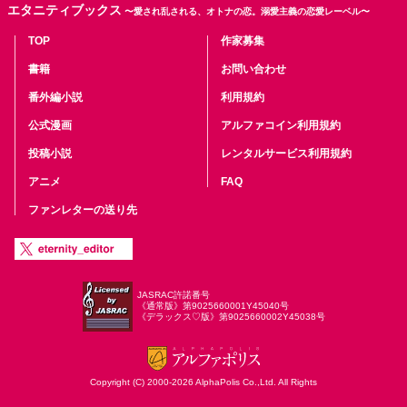
エタニティブックス
〜愛され乱される、オトナの恋。溺愛主義の恋愛レーベル〜
TOP
作家募集
書籍
お問い合わせ
番外編小説
利用規約
公式漫画
アルファコイン利用規約
投稿小説
レンタルサービス利用規約
アニメ
FAQ
ファンレターの送り先
JASRAC許諾番号
《通常版》第9025660001Y45040号
《デラックス♡版》第9025660002Y45038号
Copyright (C) 2000-2026 AlphaPolis Co.,Ltd. All Rights