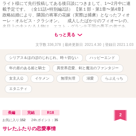
ライト様にて先行投稿してある後日談につきまして、1〜2月中に連
載予定です。 （全11話+特別編2話） 【第１部・第1章〜第4章】
政略結婚により、隣国の将軍の花嫁（実際は捕虜）となったフィオ
ーレ・オルビス・クラシオン。 成人したばかりのフィオーレの、
名目上の夫となる人物は、エスト・グランテ王国の愚王の弟であ
り、数多の騎士を率いる将軍デュランダル・エスト・グランテ。
もっと見る
彼は大陸最強と呼ばれる剣の腕前の持ち主で、自分以上に強い男が
おらず何に対しても醒めていた。さらに、天上天下唯我独尊とばか
文字数 336,378
| 最終更新日 2021.4.30
| 登録日 2021.1.03
りの不遜な態度に、数多くの女性との浮名を流すという問題の人物
だった。 神に認められた夫婦になるために、皆の前で交わらなけ
シリアス＆ほのぼのじれじれ、時々切ない
ハッピーエンド
ればならないという、最悪な婚礼の儀式から始まった二人だった
が、徐々に愛を育んでいく。 これは――政略結婚で得た純真無垢
年の差のある姫と騎士
異世界恋愛、剣と魔法のファンタジー
な幼な妻フィオーレに、何事にも本気になれなかったデュランダル
が本気の恋に落ちてしまい、二人が相思相愛になるまでの物語。
女主人公
イケメン
無理矢理
溺愛
らぶえっち
【第2部・第5章〜第8章】 王太后に言いなりの愚王に対するエス
エタニティ
ト・グランテ王国国民らの不満は高まり、竜の血を継ぐ「真の王」
と「竜の聖女」の再来を求める声が強くなる。 将軍として王国を
護りながら、フィオーレと共に幸せな家庭を育むことを望むデュラ
ンダルだが、竜の血や周囲がそれを許さない。 滅びに向かう国の
中、波乱に巻き込まれる夫婦二人が、運命に抗いながら、互いの心
長編
完結
R18
2
の傷を乗り越えて幸せを掴むまでの物語。 国王である兄ジョワユ
お気に入り:
152
24h.ポイント：
35
ースと、王位簒奪を狙う親友シュタールの狭間で揺れる将軍デュラ
サレたふたりの恋愛事情
ンダルが、葛藤の末に選んだ道とは――。 ※ムーンライト様に2020
年7月～10月に毎日投稿していた完結作になります「無垢な花嫁は、