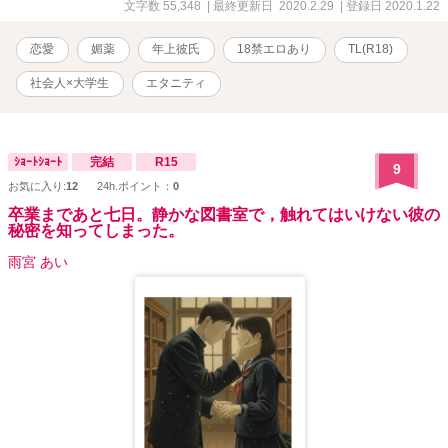
ですのでご注意下さい。 【関連していなくもない作品】 『伝えぬ
文字数 55,348
| 最終更新日 2020.2.29
| 登録日 2020.1.22
想い』に登場してきた方々が少し登場します。 【第13回恋愛小説大
賞 エントリー作品】
恋愛
媚薬
年上彼氏
18禁エロあり
TL(R18)
社会人×大学生
エタニティ
ｼｮｰﾄｼｮｰﾄ
完結
R15
9
お気に入り:
12
24h.ポイント：
0
卒業まであと七日。静かな図書室で，触れてはいけない彼の
秘密を知ってしまった。
雨宮 あい