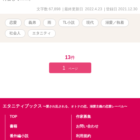
文字数 67,898
| 最終更新日 2022.4.23
| 登録日 2021.12.30
恋愛
義弟
雨
TL小説
現代
溺愛／執着
社会人
エタニティ
13
件
1
ページ
エタニティブックス
〜愛され乱される、オトナの恋。溺愛主義の恋愛レーベル〜
TOP
作家募集
書籍
お問い合わせ
番外編小説
利用規約