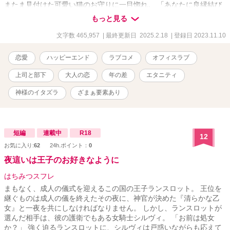
またま見付けた可愛い猫のお守りに一目惚れ。 「あなたに良縁結び
ますニャ！」と書かれたパッケージを見て、軽い気持ちで「お願い
もっと見る
しますニャ！」と願掛けしたのだけれど――。 ※ちょっぴり不思議
な現代モノオフィスラブ！？ ※BL的な雰囲気がちらほら。 ※レーテ
文字数 465,957
| 最終更新日 2025.2.18
| 登録日 2023.11.10
ィングはお守り程度です。（本編はR15程度ですが、短編にR18があ
るため、設定はそちらにしてあります） （執筆期間：2022/06/25〜
恋愛
ハッピーエンド
ラブコメ
オフィスラブ
2025/01/27） --------------------- ○表紙絵は市瀬雪ちゃん
（https://x.com/yukiyukisnow7?
上司と部下
大人の恋
年の差
エタニティ
s=21&t=QMTHZgxLmWb6bE3RZSSmJA）に依頼しました♥（作品
シェア以外での無断転載など固くお断りします） ○公開後に加筆修正
神様のイタズラ
ざまぁ要素あり
する場合がございます。 ○素人が趣味で書いている無料小説です。ヒ
ーローとヒロインにはそれなりに思い入れがあります。どうか優し
い気持ちで見守ってやって下さい♥ ---------------------
短編
連載中
R18
12
お気に入り:
62
24h.ポイント：
0
夜這いは王子のお好きなように
はちみつスフレ
まもなく、成人の儀式を迎えるこの国の王子ランスロット。 王位を
継ぐものは成人の儀を終えたその夜に、神官が決めた『清らかな乙
女』と一夜を共にしなければなりません。 しかし、ランスロットが
選んだ相手は、彼の護衛でもある女騎士シルヴィ。 「お前は処女
か？」 強く迫るランスロットに、シルヴィは戸惑いながらも応えて