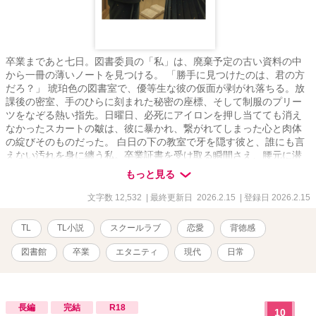
卒業まであと七日。図書委員の「私」は、廃棄予定の古い資料の中
から一冊の薄いノートを見つける。 「勝手に見つけたのは、君の方
だろ？」 琥珀色の図書室で、優等生な彼の仮面が剥がれ落ちる。放
課後の密室、手のひらに刻まれた秘密の座標、そして制服のプリー
ツをなぞる熱い指先。日曜日、必死にアイロンを押し当てても消え
なかったスカートの皺は、彼に暴かれ、繋がれてしまった心と肉体
の綻びそのものだった。 白日の下の教室で牙を隠す彼と、誰にも言
えない汚れを身に纏う私。卒業証書を受け取る瞬間さえ、腰元に潜
む「昨日の熱」が私を突き動かす。 清潔な制服の下で深まってい
もっと見る
く、二人にしか分からない背徳の刻印。カウントダウンの果てに待
つのは、残酷な別れか、それとも一生解けない甘い呪縛か――。
文字数 12,532
| 最終更新日 2026.2.15
| 登録日 2026.2.15
TL
TL小説
スクールラブ
恋愛
背徳感
図書館
卒業
エタニティ
現代
日常
長編
完結
R18
10