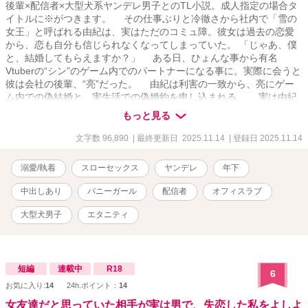
後輩×配信者×大型犬系ヤンデレ男子とのTL小説。成人指定の場合タ
イトルに※がつきます。 その仕事ぶりと冷徹さから社内で「雪の
女王」と呼ばれる由紀は、実はただのコミュ障。彼女は過去の恋愛
から、恋も自分も信じられなくなってしまっていた。 「じゃあ、僕
と、結婚してもらえますか？」 ある日、ひょんな事から有名
Vtuberの“シン”のゲーム内でのパートナーになる事に。実際に会うと
彼は会社の後輩、“亮”だった。 由紀は利害の一致から、亮にゲー
ム内での偽結婚と、実生活での偽婚約を申し込まれる。 実は由紀
と亮はずっと昔に出会っていて……？ あざとい後輩君と、焦った
もっと見る
い【恋のレッスン】始めます。 他サイトでも掲載中。
文字数 96,890
| 最終更新日 2025.11.14
| 登録日 2025.11.14
溺愛/執着
スローセックス
ヤンデレ
年下
中出しあり
バニーガール
配信者
オフィスラブ
大型犬男子
エタニティ
短編
連載中
R18
6
お気に入り:
14
24h.ポイント：
14
女友達だと思っていた相手が実は男で、失恋した私をよしよ