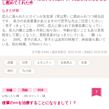
し慰めてくれた件
なぎさ伊都
恋人に振られたヒロインが女友達（実は男）に慰められつつ寝る話
です。 多少の女装要素がありますので苦手な方はご注意ください。
・杏子（きょうこ） 20代。恋人に振られて自暴自棄になってい
る。友人の蘭とは数ヶ月前に知り合い、年齢が近いこともあり意気
投合して親しくなった。喜怒哀楽がはっきりしている。 ・蘭（ら
ん） 20代。杏子の友人。杏子とは反対の性格で、終始落ち着いて
いる。顔が綺麗。170cmくらい。
文字数 9,948
| 最終更新日 2022.8.06
| 登録日 2022.8.06
恋愛
日常
エタニティ
女装美人
女装
現代
TL小説
短編
完結
R18
7
お気に入り:
39
24h.ポイント：
14
後輩の××を治療することになりまして！？