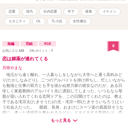
恋愛
現代
社内恋愛
年下
後輩
イケメン
エタニティ
OL
TL小説
女性優位
短編
完結
R18
8
お気に入り:
143
24h.ポイント：
7
恋は媚薬が連れてくる
月咲やまな
地元から遠く離れ、一人暮らしをしながら大学へと通う高科みど
り(たかしなみどり)。二つのアルバイトを掛け持ちし、忙しいながら
も勉強と仕事の双方とも手を抜かぬ努力家の彼女なのだが、ある日
珍しく家庭教師のアルバイト先に遅刻してしまった。いつもなら母
親が迎い入れてくれる玄関ドアを、この日開けてくれたのは、教え
子である滝宗太(たきそうた)の兄・滝宗一郎(たきそういちろう)とい
う社会人だった。 眼鏡、長身、おまけにスーツ姿の真面目そうな
彼に、逢った途端目を奪われるみどり。ドキドキする気持ちは、恋
なのか、それとも彼の暗躍が原因か—— ○一目惚れ・軽い三角関
もっと見る
係・媚薬とが絡んだ、社会人×大学生のTL小説です。 【R18】作品