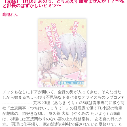
【完結】【R18】あのっ、とりあえず服着ませんか！？〜私
と部長のはずかしいヒミツ〜
鷹槻れん
ノックもなしにドアが開いて、全裸の男が入ってきた。そんな出だ
しから始まるちょっぴり不思議なドタバタなオフィスものラブコメ♥
--------------------- 荒木 羽理（あらき うり）/25歳は青果専門に扱う商
社『土恵商事（つちけいしょうじ）』の経理課で働くTL小説の執筆
が趣味の、猫好きなOL。 屋久蓑 大葉（やくみの たいよう）/36歳
は、羽理には直接関わりのない雲の上の総務部長。 ある夏の日の夕
方。 羽理は仕事帰り、家の近所の神社で催されていた夏祭りで、た