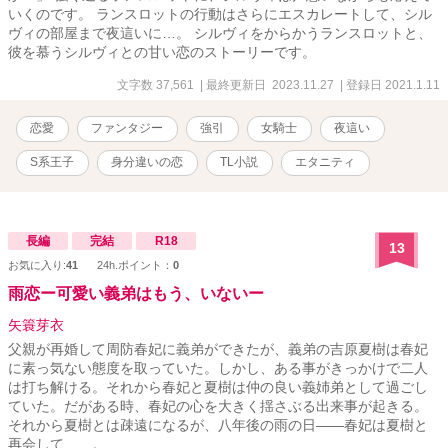
いくのです。 ランスロットの行動はさらにエスカレートして、シル
ヴィの部屋まで夜這いに…。 シルヴィをからかうランスロットと、
彼を慕うシルヴィとの甘い恋のストーリーです。
文字数 37,561
| 最終更新日 2023.11.27
| 登録日 2021.1.11
恋愛
ファンタジー
強引
女騎士
夜這い
S系王子
身分違いの恋
TL小説
エタニティ
長編
完結
R18
13
お気に入り:
41
24h.ポイント：
0
雨恋ー可愛い義弟はもう、いないー
矢簑芽衣
父親が再婚して周防春妃に義弟ができたが、義弟の吉原夏樹は春妃
に素っ気ない態度を取っていた。しかし、ある事がきっかけで二人
は打ち解ける。それから春妃と夏樹は仲の良い義姉弟として過ごし
ていた。だがある時、春妃の心を大きく揺さぶる出来事が起きる。
それから夏樹とは疎遠になるが、八年後の雨の日――春妃は夏樹と
再会して……。