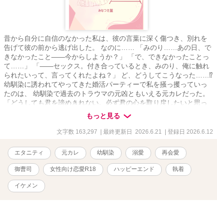
昔から自分に自信のなかった私は、彼の言葉に深く傷つき、別れを
告げて彼の前から逃げ出した。 なのに…… 「みのり……あの日、で
きなかったこと――今からしようか？」 「で、できなかったことっ
て……」 「――セックス。付き合っているとき、みのり、俺に触れ
られたいって、言ってくれたよね？」 ど、どうしてこうなった……⁉︎
幼馴染に誘われてやってきた婚活パーティーで私を掻っ攫っていっ
たのは、 幼馴染で過去のトラウマの元凶ともいえる元カレだった。
「どうしても君を諦めきれない。必ず君の心を取り戻したいと思っ
てるから――」 「俺の気持ち、言葉を信じられないなら、体で証明
もっと見る
するよ」 「俺なしじゃ生きられなくなればいい」 待ったなしの求愛
に、 もう逃げ道は残されていないようです……？ 幼馴染のスパダリ
文字数 163,297
| 最終更新日 2026.6.21
| 登録日 2026.6.12
ホテルCEO 大道寺 悠 × 過去囚われたままのコンプレックスに悩む
社長令嬢 向坂 みのり ◆利害一致婚のスピンオフですが、そちらを
エタニティ
元カレ
幼馴染
溺愛
再会愛
読んでいなくても楽しめます。 ◆Rシーンのあるお話しには、
「※」マークがついています。 ◆TL小説です。 ◆登場する人物・企
御曹司
女性向け恋愛R18
ハッピーエンド
執着
業・団体・設定はすべて、作者の妄想＆フィクションです。 ◆未熟
で無知な作者が自由気ままに書いたものなので、ご理解の上お読み
イケメン
ください。