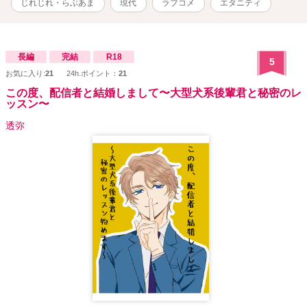
じれじれ・らぶあま
現代
ラブコメ
エタニティ
チと呼ばれているが、実は仕事に一途なカタブツ女？ ✱窪塚圭《ｸﾎﾞ
ﾂﾞｶ ｹｲ》27歳 将来は”神の手”となるだろうと一目置かれているエリ
ート外科医。 病院イチのモテ男でイケメンなため、少々チャラく見
られがちだが、実はオペのことだけで頭が一杯？ .｡.:*･ﾟ＋.｡.:*･ﾟ
長編
完結
R18
5
＋.｡.:*･ﾟ＋.｡.:*･ﾟ ✱『鬼畜御曹司の甘く淫らな執愛』(24/2/22タテス
お気に入り:
21
24h.ポイント：
21
クコミック化のため非公開中)のふたりの愛娘がヒロインです。 ※他
視点あり ※他サイトでも公開中ですが、主にＲ描写をこちらとムー
この度、配信者と結婚しまして〜大型犬系後輩君と秘密のレ
ッスン〜
ンライトノベルズさん用に改稿したTL小説です。設定上強引な展開
もあるので閲覧にはご注意ください。 ※医療機関の設定や登場する
透弥
人物、団体、グループの名称等全てフィクションです。 ※随時概要
含め本文の改稿や修正等をしています。 ⚠「Reproduction is
prohibited.(転載禁止)」 ✧21.11.15 完結✧ ✧21.10.10 公開✧