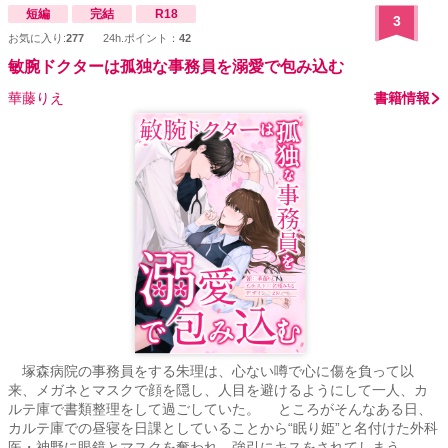
短編
完結
R18
3
お気に入り:
277
24h.ポイント：
42
敏腕ドクターは孤独な事務員を溺愛で包み込む
華藤りえ
書籍情報
塚森病院の事務員をする朱理は、心ない噂で心に傷を負って以
来、メガネとマスクで顔を隠し、人目を避けるようにして一人、カ
ルテ庫で書類整理をして過ごしていた。 ところがそんなある日、
カルテ庫での昼寝を日課としていることから“眠り姫”と名付けた外科
医・神野に眼鏡とマスクを奪われ、強引にキスをされてしまう。