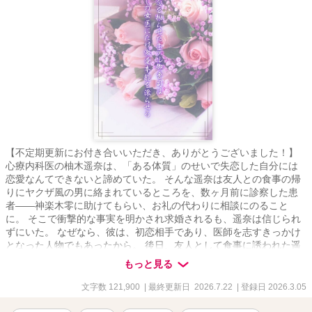
【不定期更新にお付き合いいただき、ありがとうございました！】
心療内科医の柚木遥奈は、「ある体質」のせいで失恋した自分には
恋愛なんてできないと諦めていた。 そんな遥奈は友人との食事の帰
りにヤクザ風の男に絡まれているところを、数ヶ月前に診察した患
者――神楽木零に助けてもらい、お礼の代わりに相談にのること
に。 そこで衝撃的な事実を明かされ求婚されるも、遥奈は信じられ
ずにいた。 なぜなら、彼は、初恋相手であり、医師を志すきっかけ
となった人物でもあったから。 後日、友人として食事に誘われた遥
奈は零から『不埒な提案』を持ちかけられセフレにされたと思って
もっと見る
いたら―― 「傷ついたままの貴女を放ってなんておけないよ。そん
な体質治してあげるから、俺のこと信じて」 過去の恋に傷つき恋を
文字数 121,900
| 最終更新日 2026.7.22
| 登録日 2026.3.05
諦めた女医と初恋を拗らせたホテル御曹司の、セフレから始まるジ
レあま執着ラブ♡ ❥・ ┈┈༚˳ . ୨‪‪❤︎‬୧ . ˳༚┈┈ ・❥ ＊柚木遥奈（29