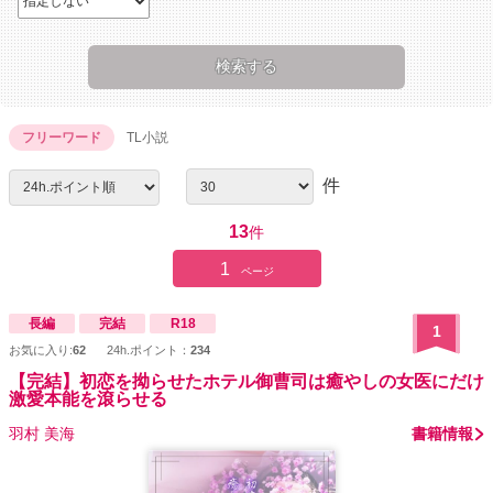
フリーワード
TL小説
件
13
件
1
ページ
長編
完結
R18
1
お気に入り:
62
24h.ポイント：
234
【完結】初恋を拗らせたホテル御曹司は癒やしの女医にだけ
激愛本能を滾らせる
羽村 美海
書籍情報