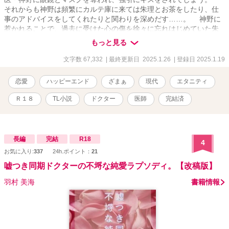
それからも神野は頻繁にカルテ庫に来ては朱理とお茶をしたり、仕
事のアドバイスをしてくれたりと関わりを深めだす……。 神野に
惹かれることで、過去に受けた心の傷を徐々に忘れはじめていた朱
理。 だが二人に思いもかけない事件が起きて――。 ※大人ドクタ
もっと見る
ーと真面目事務員の恋愛です🌟 ※Ｒ18シーン有 ※全話投稿予約済
※2018.07.01 にLUNA文庫様より出版していた「眠りの森のドクタ
文字数 67,332
| 最終更新日 2025.1.26
| 登録日 2025.1.19
ーは堅物魔女を恋に堕とす」の改稿版です。 ※現在の版権は華藤り
えにあります。 💕💕💕神野視点と結婚式を追加してます💕💕💕 ※イ
恋愛
ハッピーエンド
ざまぁ
現代
エタニティ
ラスト：名残みちる（https://x.com/___NAGORI）様 デザイン：
まお（https://x.com/MAO034626） 様 にお願いいたしました🌟
Ｒ１８
TL小説
ドクター
医師
完結済
長編
完結
R18
4
お気に入り:
337
24h.ポイント：
21
嘘つき同期ドクターの不埒な純愛ラプソディ。【改稿版】
羽村 美海
書籍情報