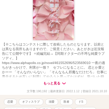
【※こちらはコンテストに際して改稿したものとなります。以前と
は異なる箇所もありますので、ご留意ください。あとがきは近況報
告にて公開中です】 ✧続編完結→【同期ドクターの不埒な純愛ラプ
ソディ。】
https://www.alphapolis.co.jp/novel/461552696/523569010 一夜の過
ちがきっかけで、利害が一致？ セフレになることに。 恋とか愛と
かーー 「そんなのいらない」 「そんなもん邪魔なだけだろ」 仕事に
専念するため互いに利用してやろうと思ってたはずが、気づいた時
には既に手遅れ？ 同期ドクターが奏でるバトル満載のラブロマンス
もっと見る
勃発!? 本気の恋を知らないカタブツ？内科医VS恋よりも腕を磨くこ
とが何より大事？な天才外科医の不埒な純愛ラプソディ。 嘘つきな
文字数 190,192
| 最終更新日 2022.1.12
| 登録日 2021.10.10
ふたりが奏でる危険な恋の行方は……？ .｡.:*･ﾟ＋.｡.:*･ﾟ＋.｡.:*･ﾟ
＋.｡.:*･ﾟ ✱高梨鈴《ﾀｶﾅｼ ﾘﾝ》27歳 初期研修を終えて一人前の医者に
恋愛
オフィスラブ
溺愛
医者
ドS
なったばかりの内科医。 ある事情で外科医になるのを諦めたことか
ら外科医を敵視している。 華やかで美麗な容姿のせいで陰ではビッ