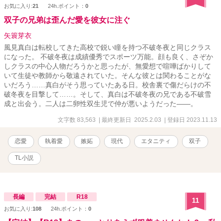
お気に入り:
21
24h.ポイント：
0
双子の兄弟は歪んだ愛を彼女に注ぐ
矢簑芽衣
風見真白は転校してきた高校で鋭い瞳を持つ不破冬夜と同じクラス
になった。 不破冬夜は成績優秀でスポーツ万能。顔も良く、さぞか
しクラスの中心人物だろうかと思ったが、無愛想で喧嘩ばかりして
いて生徒や教師から敬遠されていた。そんな彼とは関わることがな
いだろう……真白がそう思っていたある日。校舎裏で傷だらけの不
破冬夜を目撃して……。そして、真白は不破冬夜の兄である不破雪
成と出会う。二人は二卵性双生児で仲が悪いようだった――。
文字数 83,563
| 最終更新日 2025.2.03
| 登録日 2023.11.13
恋愛
執着愛
嫉妬
現代
エタニティ
双子
TL小説
長編
完結
R18
11
お気に入り:
108
24h.ポイント：
0