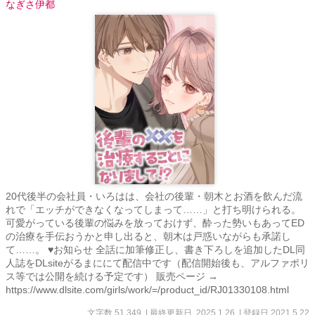
なぎさ伊都
20代後半の会社員・いろはは、会社の後輩・朝木とお酒を飲んだ流
れで「エッチができなくなってしまって……」と打ち明けられる。
可愛がっている後輩の悩みを放っておけず、酔った勢いもあってED
の治療を手伝おうかと申し出ると、朝木は戸惑いながらも承諾し
て……。 ♥お知らせ 全話に加筆修正し、書き下ろしを追加したDL同
人誌をDLsiteがるまににて配信中です（配信開始後も、アルファポリ
ス等では公開を続ける予定です） 販売ページ →
https://www.dlsite.com/girls/work/=/product_id/RJ01330108.html
文字数 51,349
| 最終更新日 2025.1.26
| 登録日 2021.5.22