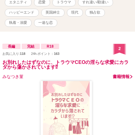
エタニティ
恋愛
トラウマ
すれ違い/勘違い
歳）ゆずきはるな＊ 心療内科専門医を目指している内科専門医 ＊神
楽木零（31歳）かぐらぎれい（レイ･エドワード･ハミルトン）＊ 世
ハッピーエンド
英国紳士
現代
独占欲
界最大ホテルチェーン「インペリアル・インターナショナル」の日
本エリア統括支配人、英国医大出身という異色の経歴を持つ。 ❥・
執着・溺愛
一途な恋
┈┈༚˳ . ୨‪‪❤︎‬୧ . ˳༚┈┈ ・❥ ※不定期更新です。 ※TL小説です。Ｒ描
写のある章題には「※」と表記します。 ※この作品はフィクション
です。実在の人物・団体とは一切関係ありません ※随時概要含め本
文の改稿や修正等をしています。 ✿初公開26.2.8✿
長編
完結
R18
2
お気に入り:
118
24h.ポイント：
163
お別れしたはずなのに、トラウマCEOの淫らな求愛にカラ
ダから蕩かされています⁉︎
みなつき菫
書籍情報