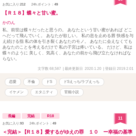
部屋でたっぷりと教えてあげる」 逃げ場のない四畳半の密室。ザラ
お気に入り:
212
24h.ポイント：
49
つく麻縄と大黒柱。 これは、たった一日の自由を求めた高慢な令嬢
が、絶対的な支配者の手によって心も体もトロトロに作り変えられ
【Ｒ１８】蝶々と甘い蜜。
ていく、極上の休日の記録。
かのん
私、前世は蝶々だったと思うの。 あなたという甘い蜜があれば どこ
へだって飛んでいく。 あなたが欲しい。 私の息を止める唇 快感を与
え続ける指 私の体を引き裂くあなたのモノ。 あなたに会えなくても
あなたのことを考えるだけで 私の子宮は疼いている。 だけど、私は
蝶々のように 美しく、気高く、あなたの前から飛び立たなければな
らない。
文字数 68,587
| 最終更新日 2020.1.20
| 登録日 2019.2.01
恋愛
不倫
ドS
ドSえっち/ラブえっち
イケメン
エタニティ
官能小説
長編
完結
R18
11
お気に入り:
93
24h.ポイント：
49
＜完結＞【R１８】愛するがゆえの罪 １０ ー幸福の基準