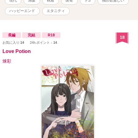
現代
溺愛
執着
医者
ドS
独占欲激しい
ハッピーエンド
エタニティ
長編
完結
R18
18
お気に入り:
14
24h.ポイント：
14
Love Potion
煉彩