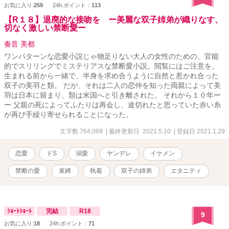
お気に入り:
259
24h.ポイント：
113
【R１８】退廃的な接吻を ー美麗な双子姉弟が織りなす、
切なく激しい禁断愛ー
奏音 美都
ワンパターンな恋愛小説じゃ物足りない大人の女性のための、官能
的でスリリングでミステリアスな禁断愛小説。閲覧にはご注意を。
生まれる前から一緒で、半身を求め合うように自然と惹かれ合った
双子の美羽と類。 だが、それは二人の恋仲を知った両親によって美
羽は日本に留まり、類は米国へと引き離された。 それから１０年ー
ー 父親の死によってふたりは再会し、途切れたと思っていた赤い糸
が再び手繰り寄せられることになった。
文字数 764,069
| 最終更新日 2021.5.10
| 登録日 2021.1.29
恋愛
ドS
溺愛
ヤンデレ
イケメン
禁断の愛
束縛
執着
双子の姉弟
エタニティ
ｼｮｰﾄｼｮｰﾄ
完結
R18
9
お気に入り:
18
24h.ポイント：
71