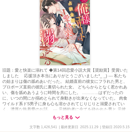
旧題：愛と快楽に溺れて ◆第14回恋愛小説大賞【奨励賞】受賞いた
しました 応援頂き本当にありがとうございました*_ _) --- 私たち
の始まりは傷の舐めあいだった。 結婚直前の彼女にフラれた男と、
プロポーズ直前の彼氏に裏切られた女。 どちらからとなく惹かれあ
い、傷を舐めあうように時間を共にした。 …………はずだったの
に、いつの間にか搦めとられて身動きが出来なくなっていた。 肉食
ワイルド系ドS男子に身も心も溶かされてじりじりと溺愛されてい
く、濃厚な執着愛のお話。 --- 元婚約者に全てを砕かれた男と 元彼
氏に"不感症"と言われ捨てられた女が紡ぐ、 トラウマ持ちふたりの
もっと見る
時々シリアスじれじれ溺愛ストーリー。 --- ＊印＝R18 ※印＝流血表
現含む暴力的・残酷描写があります。苦手な方はご注意ください。
文字数 1,426,541
| 最終更新日 2025.11.29
| 登録日 2020.5.15
◎タイトル番号の横にサブタイトルがあるものは他キャラ目線のお