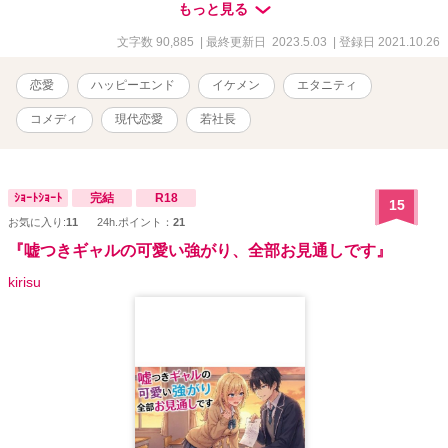
ています
もっと見る
文字数 90,885
| 最終更新日 2023.5.03
| 登録日 2021.10.26
恋愛
ハッピーエンド
イケメン
エタニティ
コメディ
現代恋愛
若社長
ｼｮｰﾄｼｮｰﾄ
完結
R18
15
お気に入り:
11
24h.ポイント：
21
『嘘つきギャルの可愛い強がり、全部お見通しです』
kirisu