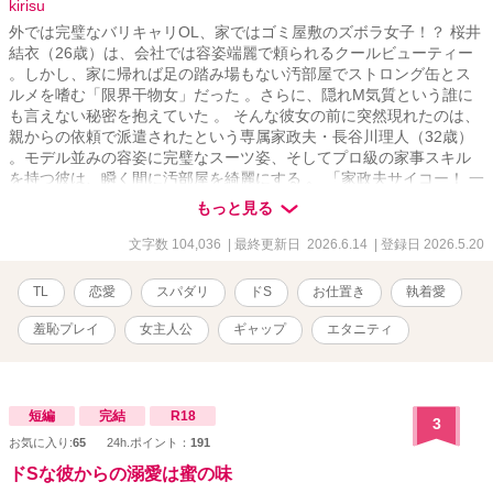
kirisu
外では完璧なバリキャリOL、家ではゴミ屋敷のズボラ女子！？ 桜井
結衣（26歳）は、会社では容姿端麗で頼られるクールビューティー
。しかし、家に帰れば足の踏み場もない汚部屋でストロング缶とス
ルメを嗜む「限界干物女」だった 。さらに、隠れM気質という誰に
も言えない秘密を抱えていた 。 そんな彼女の前に突然現れたのは、
親からの依頼で派遣されたという専属家政夫・長谷川理人（32歳）
。モデル並みの容姿に完璧なスーツ姿、そしてプロ級の家事スキル
を持つ彼は、瞬く間に汚部屋を綺麗にする 。 「家政夫サイコー！ 一
生養ってほしい」とすっかり気を抜いた結衣だったが、理人の手に
もっと見る
よってベッドの下に隠していた『ピンク色のローター』や『マニア
ックなSM官能本』が発掘されてしまう 。 顔から火が出るほど羞恥
文字数 104,036
| 最終更新日 2026.6.14
| 登録日 2026.5.20
に震える結衣に対し、理人は冷徹な敬語で『３つの生活ルール』を
突きつける 。「ルールを破った悪い子には……そのおもちゃで『躾
TL
恋愛
スパダリ
ドS
お仕置き
執着愛
（お仕置き）』をさせていただきます」 靴下を脱ぎっぱなしにした
罰として、理人の長い脚の上にうつ伏せに乗せられ、自らの手で下
羞恥プレイ
女主人公
ギャップ
エタニティ
着を下ろさせられる屈辱的なお尻ペンペン 。腸に溜まった悪いもの
を洗い流すという名目で、逃げ場のない羞恥心と排泄感をコントロ
ールされる「浄化の儀式（浣腸）」 。厳しすぎるお仕置きのあと
は、「よくできました」と別人のように甘く抱きしめられ、発掘さ
短編
完結
R18
3
れたおもちゃで極上の絶頂を与えられるご褒美タイム 。 理人の与え
お気に入り:
65
24h.ポイント：
191
る「飴と鞭」に、結衣の心と身体は彼なしでは生きられないほど依
存していく 。 しかし、この完璧な家政夫には、結衣の知らない“裏
ドSな彼からの溺愛は蜜の味
の顔”があった――。 なぜ彼は、結衣のすべてをそこまで知り尽くし