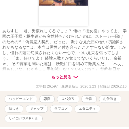
あらすじ 「君、男慣れしてるでしょ？ 俺の『彼女役』やってよ」 学
園の王子様・桐生蓮から突然持ちかけられたのは、ストーカー除け
のための**「偽装恋人契約」だった。 派手な見た目のせいで誤解さ
れがちなるな**は、本当は男性と付き合ったことすらない処女。しか
し、憧れの蓮に幻滅されたくない一心で、つい見栄を張ってしま
う。 「ま、任せてよ！ 経験人数とか覚えてないくらいだし、余裕
ｗ」 その言葉を聞いた蓮は、妖艶に目を細めて微笑んだ。 「へぇ、
頼もしいな。じゃあ……手加減しなくていいよね？」 契約初日か
ら、るなの嘘は蓮に筒抜けだった。 彼は全てを知った上で、るなの
もっと見る
可愛い強がりを楽しむために、あえて**「経験豊富な彼女なら平気な
はず」**という名目で、過激なスキンシップを仕掛けてくる。 嫉妬
文字数 26,597
| 最終更新日 2026.2.23
| 登録日 2026.2.16
したフリでお尻を叩かれる**「愛の鞭（スパンキング）」。 「激し
いのも平気」と言った口を塞ぐための「デトックス（浣腸）」**。
ハッピーエンド
恋愛
スパダリ
学園
お仕置き
「痛い？ 変だな、慣れてるはずなのに震えてるよ」 「嘘つきな悪い
子には、お仕置きが必要だね」 逃げ場のないトイレや放課後の教室
嘘つき
ギャップ
ラブコメ
エタニティ
で、身も心も暴かれていくるな。 これは演技なのか、それとも本気
なのか――？ 腹黒王子の掌の上で転がされる、嘘つきギャルの
サイコパス×ギャル
**「絶体絶命×溺愛」ラブストーリー**。 登場人物紹介 ■ ヒロイン：