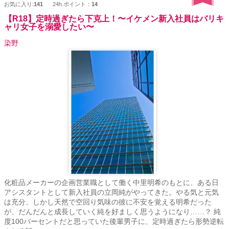
お気に入り:
141
24h.ポイント：
14
【R18】定時過ぎたら下克上！〜イケメン新入社員はバリキ
ャリ女子を溺愛したい〜
染野
化粧品メーカーの企画営業職として働く中里明希のもとに、ある日
アシスタントとして新入社員の立岡純がやってきた。やる気と元気
は充分、しかし天然で空回り気味の彼に不安を覚える明希だった
が、だんだんと成長していく純を好ましく思うようになり……？ 純
度100パーセントだと思っていた後輩男子に、定時過ぎたら形勢逆転