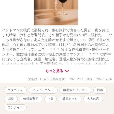
バンドマンの彼氏に裏切られ、傷心旅行で出会った男と一夜を共に
した晴菜。けれど数週間後、その相手がお見合いの席に現れた――!?
「もう逃がさない。あんたを酔わせるまで離さない」 強引で甘い支
配に、心も体も奪われていく晴菜。けれど、名家同士の思惑が二人
を引き裂こうとして……？ ＊＊＊ 策士な俺様御曹司×傷心バーテ
ンダー、愛に溺れ運命に抗う極上の溺愛ロマンス！ ＊＊＊ ◎作中
に出てくる企業名、施設・地域名、登場人物が持つ知識等は創作上
のフィクションです ※ 不定期連載です ※ ムーンライトノベルズ・
ベリーズカフェにも掲載しています ※ 表紙は装丁カフェ様にて作成
もっと見る
しています
文字数 113,452
| 最終更新日 2026.2.27
| 登録日 2025.12.16
エタニティ
ハッピーエンド
腹黒策士ヒーロー
執着
溺愛
俺様御曹司
ドS
濃厚えっち
大人の恋
ワンナイト