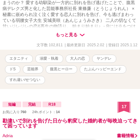
まうのか？ 愛する幼馴染が一方的に別れを告げ逃げたことで、腹黒
病デレクズ男と化した芸能事務所社長 東條廉（とうじょうれん） ×
秘書に嵌められ泣く泣く愛する恋人に別れを告げ、今も逃げまわっ
ている弱腰女子大生 安城美咲（あんじょうみさき） 二人の切なくて
甘いジレジレの恋&再生の物語り。 始まり始まり♪ ・Rには※をつけ
ます。 ・同意のないR描写があります。苦手な方はご自衛ください
もっと見る
ませ。（両片思いに伴うすれ違いのため） ※数年前に書いた作品を
大幅に見直し、改稿したものになります。 いくつかエピソードも追
文字数 102,811
| 最終更新日 2025.2.02
| 登録日 2025.1.12
加しておりますので過去読んでくださった読者さまも楽しんでいた
だけるかなと。
エタニティ
溺愛・執着
大人の恋
ヤンデレ
ドS
芸能界
腹黒ヒーロー
たぶんハッピーエンド
すれ違い/せつない
短編
完結
R18
17
お気に入り:
760
24h.ポイント：
14
勘違いで別れを告げた日から豹変した婚約者が毎晩迫ってき
て困っています
Adria
書籍情報