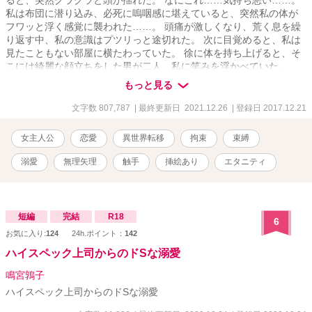
ると、突然グラグラと頭が揺れた。 なにこれ……気持ち悪い……。
私は布団に潜り込み、必死に嗚咽感に堪えていると、突然私の体が
フワッと浮く感覚に襲われた……。 頭痛が激しくなり、荒く息を繰
り返す中、私の意識はプツリっと途切れた。 次に目覚めると、私は
見たこともない部屋に横たわっていた。 徐に体を持ち上げると、そ
こには綺麗な顔立ちをした男が二人、私に笑みを浮かべていた。
********************* ※27話で第一章完結致します。 ※84話で第二章完
もっと見る
結致します。 ※162話で第三章完結致します。 ※181話で第四章完
結致します。 ※356話で第五章完結致します。 《イラストは
文字数 807,787
| 最終更新日 2021.12.26
| 登録日 2017.12.21
@tamagokikaku様(Twitter)より提供して頂きました》 短編で投稿し
ておりました、〇〇×私の連載版となります。 (俺様王子×私・ドS魔
女主人公
恋愛
異世界転移
拘束
束縛
導士×私・ヤンデレ騎士×私・年上医師×私) 短編を読んでいない方に
もわかるようになっておりますので、ご安心下さい。 それでは宜し
溺愛
無理矢理
触手
挿絵あり
エタニティ
くお願いいたします。 ※無理矢理な描写があります、苦手な方はご
注意下さい。 ※R１８の描写がある場合はタイトルに※印をつけて
おります。
短編
完結
R18
6
お気に入り:
124
24h.ポイント：
142
ハイスペック上司からのドSな溺愛
鳴宮鶉子
ハイスペック上司からのドSな溺愛