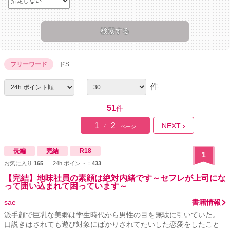
フリーワード
ドS
件
51
件
1
2
NEXT ›
/
ページ
長編
完結
R18
1
お気に入り:
165
24h.ポイント：
433
【完結】地味社員の素顔は絶対内緒です～セフレが上司にな
って囲い込まれて困っています～
sae
書籍情報
派手顔で巨乳な美郷は学生時代から男性の目を無駄に引いていた。
口説きはされても遊び対象にばかりされてたいした恋愛をしたこと