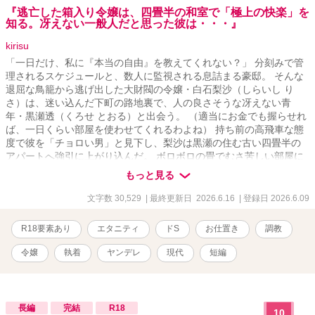
『逃亡した箱入り令嬢は、四畳半の和室で「極上の快楽」を
知る。冴えない一般人だと思った彼は・・・』
kirisu
「一日だけ、私に『本当の自由』を教えてくれない？」 分刻みで管
理されるスケジュールと、数人に監視される息詰まる豪邸。 そんな
退屈な鳥籠から逃げ出した大財閥の令嬢・白石梨沙（しらいし り
さ）は、迷い込んだ下町の路地裏で、人の良さそうな冴えない青
年・黒瀬透（くろせ とおる）と出会う。 （適当にお金でも握らせれ
ば、一日くらい部屋を使わせてくれるわよね） 持ち前の高飛車な態
度で彼を「チョロい男」と見下し、梨沙は黒瀬の住む古い四畳半の
アパートへ強引に上がり込んだ。 ボロボロの畳でむさ苦しい部屋に
顔をしかめつつも、彼が淹れてくれた温かいお茶と、追っ手から逃
もっと見る
げ切れた安心感から、梨沙は令嬢らしからぬ無防備な姿で深い眠り
に落ちてしまう。 ――しかし、彼女は気づいていなかった。 一般人
文字数 30,529
| 最終更新日 2026.6.16
| 登録日 2026.6.09
に紛れるために着ていたつもりだった服が、最高級の純白シルクで
あることも。 そして、目の前で優しく微笑んでいた青年が、裏社会
R18要素あり
エタニティ
ドS
お仕置き
調教
のVIPたちがこぞって標的の「躾（しつけ）」を依頼する、伝説のド
S調教師であったことも。 「……こんなのが、自分から檻の中に入
令嬢
執着
ヤンデレ
現代
短編
ってくるなんてね」 数時間後。梨沙が目を覚ました時、部屋の空気
は冷酷な『調教部屋』へと一変していた。 「庶民のフリ」をしてい
た高級ワンピースは無惨に引き裂かれ、隠していた繊細なレース下
着があわらになる。 「君が欲しがっていた『本当の自由』を、この
長編
完結
R18
10