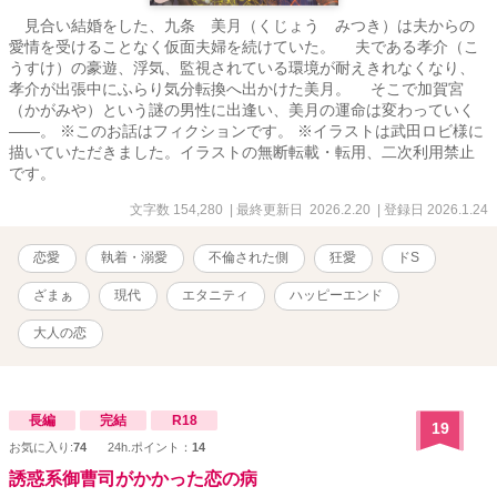
見合い結婚をした、九条 美月（くじょう みつき）は夫からの
愛情を受けることなく仮面夫婦を続けていた。 夫である孝介（こ
うすけ）の豪遊、浮気、監視されている環境が耐えきれなくなり、
孝介が出張中にふらり気分転換へ出かけた美月。 そこで加賀宮
（かがみや）という謎の男性に出逢い、美月の運命は変わっていく
――。 ※このお話はフィクションです。 ※イラストは武田ロビ様に
描いていただきました。イラストの無断転載・転用、二次利用禁止
です。
文字数 154,280
| 最終更新日 2026.2.20
| 登録日 2026.1.24
恋愛
執着・溺愛
不倫された側
狂愛
ドS
ざまぁ
現代
エタニティ
ハッピーエンド
大人の恋
長編
完結
R18
19
お気に入り:
74
24h.ポイント：
14
誘惑系御曹司がかかった恋の病