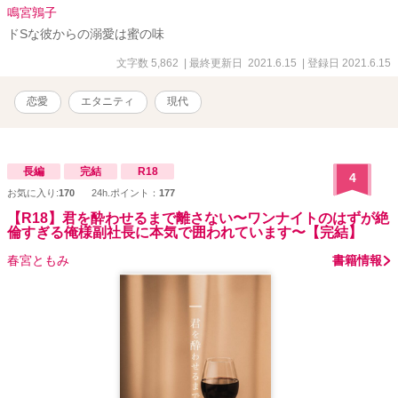
鳴宮鶉子
ているのか？ 時折見せる、ただの家政夫とは思えないほどの狂気的
な執着愛と独占欲。そして、会社に新しく就任した若き敏腕社長と
ドSな彼からの溺愛は蜜の味
の奇妙な共通点……。 冷徹な仮面の下に隠された彼の本当の目的と
文字数 5,862
| 最終更新日 2021.6.15
| 登録日 2021.6.15
は！？ 愛が重すぎる謎のスパダリによる、逃げ場のない極上溺愛調
教ライフが幕を開ける！
恋愛
エタニティ
現代
長編
完結
R18
4
お気に入り:
170
24h.ポイント：
177
【R18】君を酔わせるまで離さない〜ワンナイトのはずが絶
倫すぎる俺様副社長に本気で囲われています〜【完結】
春宮ともみ
書籍情報