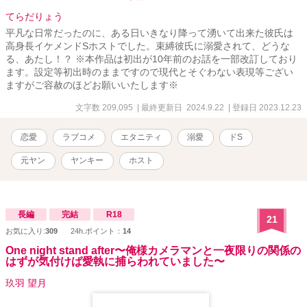
てらだりょう
平凡な日常だったのに、ある日いきなり降って湧いて出来た彼氏は
高身長イケメンドSホストでした。束縛彼氏に溺愛されて、どうな
る、あたし！？ ※本作品は初出が10年前のお話を一部改訂しており
ます。設定等初出時のままですので現代とそぐわない表現等ござい
ますがご容赦のほどお願いいたします※
文字数 209,095
| 最終更新日 2024.9.22
| 登録日 2023.12.23
恋愛
ラブコメ
エタニティ
溺愛
ドS
元ヤン
ヤンキー
ホスト
長編
完結
R18
21
お気に入り:
309
24h.ポイント：
14
One night stand after〜俺様カメラマンと一夜限りの関係の
はずが気付けば愛執に捕らわれていました〜
玖羽 望月