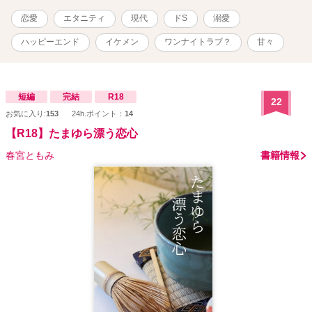
きます) 「【R-18】月の名前〜年上カメラマンと訳あり彼女の蜜月ま
恋愛
エタニティ
現代
ドS
溺愛
で〜」 「天使に出会った日」
ハッピーエンド
イケメン
ワンナイトラブ？
甘々
短編
完結
R18
22
お気に入り:
153
24h.ポイント：
14
【R18】たまゆら漂う恋心
春宮ともみ
書籍情報