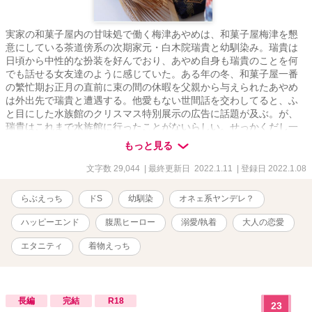
実家の和菓子屋内の甘味処で働く梅津あやめは、和菓子屋梅津を懇
意にしている茶道傍系の次期家元・白木院瑞貴と幼馴染み。瑞貴は
日頃から中性的な扮装を好んでおり、あやめ自身も瑞貴のことを何
でも話せる女友達のように感じていた。ある年の冬、和菓子屋一番
の繁忙期お正月の直前に束の間の休暇を父親から与えられたあやめ
は外出先で瑞貴と遭遇する。他愛もない世間話を交わしてると、ふ
と目にした水族館のクリスマス特別展示の広告に話題が及ぶ。が、
瑞貴はこれまで水族館に行ったことがないらしい。せっかくだし一
緒に行ってみようと誘うあやめだったけれど、淡い光しかない展示
もっと見る
場の中で思わぬ展開に――？ ＊＊＊ 【（ナイトランタン様）姫初
め2022】参加作品です。 ＊＊＊ ◎全７話 ◎作中に出てくる企業
文字数 29,044
| 最終更新日 2022.1.11
| 登録日 2022.1.08
名、施設・地域名、登場人物が持つ知識等は創作上のフィクション
です ※作者が読みたいだけの性癖を詰め込んだ三人称一元視点習作
らぶえっち
ドS
幼馴染
オネェ系ヤンデレ？
です ※表紙はpixabay様よりお借りし、SS表紙メーカー様にて加工
しております
ハッピーエンド
腹黒ヒーロー
溺愛/執着
大人の恋愛
エタニティ
着物えっち
長編
完結
R18
23