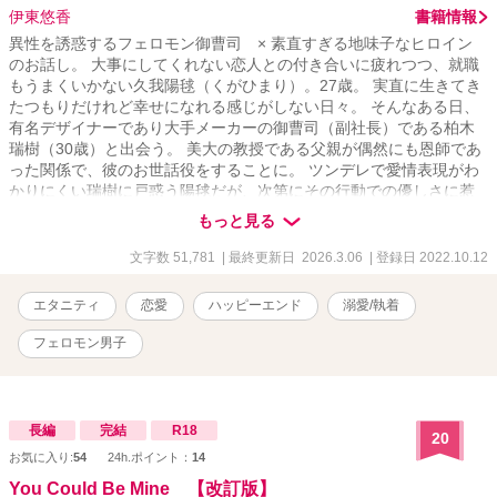
伊東悠香
書籍情報
異性を誘惑するフェロモン御曹司 × 素直すぎる地味子なヒロイン
のお話し。 大事にしてくれない恋人との付き合いに疲れつつ、就職
もうまくいかない久我陽毬（くがひまり）。27歳。 実直に生きてき
たつもりだけれど幸せになれる感じがしない日々。 そんなある日、
有名デザイナーであり大手メーカーの御曹司（副社長）である柏木
瑞樹（30歳）と出会う。 美大の教授である父親が偶然にも恩師であ
った関係で、彼のお世話役をすることに。 ツンデレで愛情表現がわ
かりにくい瑞樹に戸惑う陽毬だが、次第にその行動での優しさに惹
かれていく。 陽毬サイドと水樹サイドを交互に読むことで、ジレジ
もっと見る
レ展開をお楽しみいただけるようにする予定です。 ※お詫び タイト
ル「ツンデレ・ドS」となっていた瑞樹ですが、書いていく中でイメ
文字数 51,781
| 最終更新日 2026.3.06
| 登録日 2022.10.12
ージが違ってきてしまったので「誘惑系」に変更いたしました。キ
ャラブレ申し訳ございません＞＜ ※注 こちら「執着系御曹司はかり
エタニティ
恋愛
ハッピーエンド
溺愛/執着
そめの婚約者に激愛を注ぎ込む」に登場する柏木春馬の弟、柏木瑞
樹のお話し。 番外編として書籍には掲載されておりますが、こちら
フェロモン男子
はそのパラレルワールドなお話になります。
長編
完結
R18
20
お気に入り:
54
24h.ポイント：
14
You Could Be Mine 【改訂版】