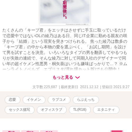
たくさんの「キープ君」をエッチはさせずに手玉に取っているだけ
で恋愛中ではないOLの綾乃はある日、同じIT企業に勤める親友の咲
子から「結婚」という現実を突きつけられる。 焦った綾乃は数多の
「キープ君」の中から本物の愛を選ぶべく、「お試し期間」を設け
て男を試すことを決意。 いろいろなタイプの男を翻弄してやるつも
りが失敗の連続で、そんな綾乃に対して同期入社のデザイナーで同
い年の超イケメン性悪男・桐矢葵はいつも嫌味ばっかりで…？ ※ム
ーンライトノベルズ、エブリスタ(濡れ場カット版)でも公開中！
※R-18指定 性描写が含まれる話数には、「※♡」をつけています。
もっと見る
主人公の恋人は、誰もが目を奪われるようなイケメン。 意地悪だが
口がうまく、主人公以外の女性に対してはまったく嫌味のない爽や
文字数 225,687
| 最終更新日 2021.12.12
| 登録日 2021.9.27
かさを売りにしている超モテ男。 ＨではドSまではいかないS寄りで
すが、たまに攻められると受けに徹して喘ぎます。…が、最終的に
恋愛
イケメン
ラブコメ
らぶえっち
はやはり倍返しという展開がオチ。 テクニシャンで言葉責めを多用
して女を翻弄するタイプ。 苦痛系や、暴力的な描写は一切ありませ
セックス描写
オフィスラブ
TL(R18)
エタニティ
ん。 あくまで『甘い攻め』だと思って、暖かい目で見てもらえると
ありがたいです。 基本的にセリフが多めなので、喘ぎや言葉攻めが
好きな方は楽しめるかもしれません♡ また、言葉攻めありきのクン
ニシーン多めですので、お好きな方はご自由にご堪能ください。