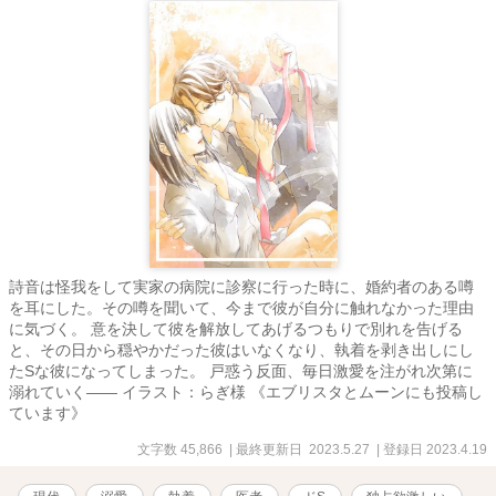
詩音は怪我をして実家の病院に診察に行った時に、婚約者のある噂
を耳にした。その噂を聞いて、今まで彼が自分に触れなかった理由
に気づく。 意を決して彼を解放してあげるつもりで別れを告げる
と、その日から穏やかだった彼はいなくなり、執着を剥き出しにし
たSな彼になってしまった。 戸惑う反面、毎日激愛を注がれ次第に
溺れていく―― イラスト：らぎ様 《エブリスタとムーンにも投稿し
ています》
文字数 45,866
| 最終更新日 2023.5.27
| 登録日 2023.4.19