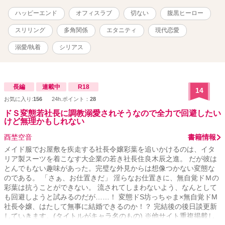
話です。 ◎恋愛や人間関係に傷ついた登場人物ばかりでシリアスで
ハッピーエンド
オフィスラブ
切ない
腹黒ヒーロー
重たいシーン多め。腹黒や悪役もいますが全ての登場人物が物語を
経て成長していきます。 ◎（微量）ざまぁ＆スカッと・（一部の
スリリング
多角関係
エタニティ
現代恋愛
み）下品な表現・（一部のみ）無理矢理の描写あり。稀に予告無く
入ります。苦手な方は気をつけて読み進めて頂けたら幸いです。 ◎
溺愛/執着
シリアス
作中に出てくる企業、情報、登場人物が持つ知識等は創作上のフィ
クションです。 ◆20/5/15〜（基本）毎日更新にて連載、20/12/26本
編完結しました。 処女作でしたが長い間お付き合い頂きありがと
うございました。 ▼ 作中に登場するとあるキャラクターが紡ぐ恋物
長編
連載中
R18
14
語の顛末 →12/27完結済
お気に入り:
156
24h.ポイント：
28
https://www.alphapolis.co.jp/novel/641789619/770393183 （本編中
ドＳ変態若社長に調教溺愛されそうなので全力で回避したい
盤の『挿話 Our if story.』まで読まれてから、こちらを読み進めてい
けど無理かもしれない
ただけると理解が深まるかと思います）
酉埜空音
書籍情報
メイド服でお屋敷を疾走する社長令嬢彩葉を追いかけるのは、イタ
リア製スーツを着こなす大企業の若き社長住良木辰之進。 だが彼は
とんでもない趣味があった。完璧な外見からは想像つかない変態な
のである。 「さぁ、お仕置きだ」 淫らなお仕置きに、無自覚ドＭの
彩葉は抗うことができない。 流されてしまわないよう、なんとして
も回避しようと試みるのだが……！ 変態ドS坊っちゃま×無自覚ドM
社長令嬢、はたして無事に結婚できるのか！？ 完結後の後日談更新
していきます。(タイトルがキャラ名のもの) ※他サイト重複掲載し