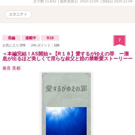
文字数 11,832
| 最終更新日 2020.12.04
| 登録日 2020.12.04
エタニティ
長編
連載中
R18
7
お気に入り:
370
24h.ポイント：
120
＜本編完結！AS開始＞【R１８】愛するがゆえの罪 ー溜
息が出るほど美しくて淫らな叔父と姪の禁断愛ストーリーー
奏音 美都