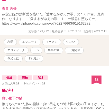
ー
奏音 美都
叔父と姪の禁断愛を描いた「愛するがゆえの罪」の１０作目、最終
作になります。 「愛するがゆえの罪 １ ー禁忌に堕ちてー」
https://www.alphapolis.co.jp/novel/702276663/915162272
文字数 179,712
| 最終更新日 2021.3.03
| 登録日 2021.2.11
恋愛
エタニティ
イケメン
切ない
エロティック
ドS
禁断の愛
三角関係
叔父と姪
すれ違い
長編
完結
R18
12
お気に入り:
18
24h.ポイント：
28
痛がり
白い靴下の猫
鞭打ちでついた体の傷跡に負い目をもつ途上国の女の子メイが、た
またま過激な表紙のエロ本を持っていたさとるを、ドSで傷もOKだ