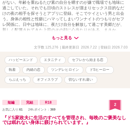
がない。年齢を重ねるたび素の自分を晒すのが嫌で職場でも地味に
過ごしていた。それでも日頃のストレスが溜まりセックス目的なだ
けの夜の相手を探そうとアプリに登録。そこでケイという男と出会
う。身体の相性と性癖にハマってしまいワンナイトのつもりがセフ
レ関係に。日中は地味に、夜だけ自分を解放して過ごす美郷だが、
新しく配属されてきた上司のその顔に心当たりがある。まさか
――？ それでも信じられない、ドSな性格のケイと穏やかで優しそ
もっと見る
うな好感度百点の上司は似ても似つかない。 同一人物？ 他人の空
似？ それよりなにより、自分の正体が絶対にバレるわけにはいか
文字数 125,276
| 最終更新日 2026.7.22
| 登録日 2026.7.03
ない！ 昼と夜、お互い素顔を隠しながらもやめられない関係。 芽生
えていく思い、無視できない感情……美郷にとってのはじめての恋
ハッピーエンド
エタニティ
セフレから始まる恋
が始まってしまうのだが、ケイにはなにか秘密がありそうで……。
執着
内緒の恋
ツンデレヒロイン
ドSヒーロー
らぶえっち
オフィスラブ
切ないすれ違い
短編
完結
R18
2
お気に入り:
61
24h.ポイント：
369
『ドS家政夫に生活のすべてを管理され、毎晩のご褒美なし
では眠れない身体に躾けられています。』