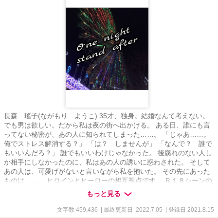
長森 瑤子(ながもり ようこ) 35才、独身。結婚なんて考えない。
でも男は欲しい。だから私は夜の街へ出かける。 ある日、誰にも言
ってない秘密が、あの人に知られてしまった……。 「じゃあ……。
俺でストレス解消する？」 「は？ しませんが」 「なんで？ 誰で
もいいんだろ？」 誰でもいいわけじゃなかった。 後腐れのない人し
か相手にしなかったのに、私はあの人の誘いに惑わされた。 そして
あの人は、可愛げがないと言いながら私を抱いた。 その先にあった
ものは……。 ヒロインとヒーローの相互視点です。 Ｒ１８シーンの
あるページは*が付きます。 初出はエブリスタ様にて。 本編
もっと見る
2020.4.1〜2021.3.20 番外編 2021.4.24〜2021.5.9 多少の加筆修正
はしていますが、話は変わっておりません。 ムーンライトノベルズ
文字数 459,436
| 最終更新日 2022.7.05
| 登録日 2021.8.15
と同タイトルに変更しました。 関連作品(この作品の登場人物が出て