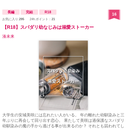
早川（はやかわ） るな 外見：明るい金髪、短すぎるスカート、派手
なメイクの典型的なギャル。 中身：見た目に反して、実は男性経験
ゼロの超・純情乙女。恋愛知識は少女漫画のみ。 性格：根は素直で
長編
完結
R18
16
世話焼きだが、ナメられたくなくてつい虚勢を張ってしまう。
お気に入り:
295
24h.ポイント：
21
「私、遊んでるしｗ」が口癖だが、手を繋ぐだけで心臓がバクバク
【R18】スパダリ幼なじみは溺愛ストーカー
している。 ■ ヒーロー：桐生（きりゅう） 蓮（れん） 外見：学園一
のモテ男。黒髪で整った顔立ち、成績優秀な生徒会長（またはカリ
湊未来
スマモデル）。 中身：爽やかな笑顔の裏に、ドSな独占欲を隠し持
つ腹黒策士。 秘密：実は以前から、ギャップのあるるなに惹かれて
いた。彼女が処女であることも調査済みで、必死に「ビッチ」を演
じる彼女を愛おしく（そして面白く）思い、泳がせている。
大学生の安城美咲には忘れたい人がいる。 年の離れた幼馴染みと三
年ぶりに再会して回り出す恋心。 果たして美咲は過保護なスパダリ
幼馴染みの魔の手から逃げる事が出来るのか？ それとも囚われてし