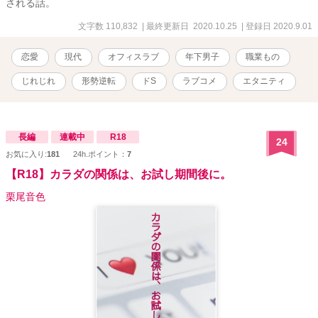
される話。
文字数 110,832
| 最終更新日 2020.10.25
| 登録日 2020.9.01
恋愛
現代
オフィスラブ
年下男子
職業もの
じれじれ
形勢逆転
ドS
ラブコメ
エタニティ
長編
連載中
R18
24
お気に入り:
181
24h.ポイント：
7
【R18】カラダの関係は、お試し期間後に。
栗尾音色