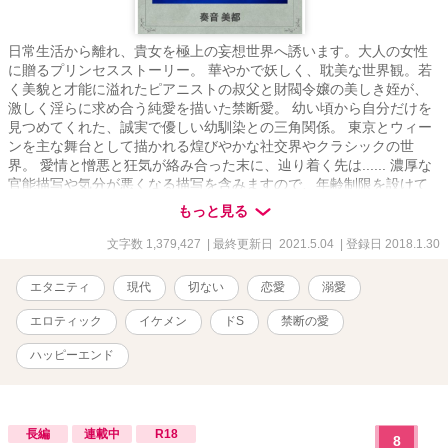
日常生活から離れ、貴女を極上の妄想世界へ誘います。大人の女性
に贈るプリンセスストーリー。 華やかで妖しく、耽美な世界観。若
く美貌と才能に溢れたピアニストの叔父と財閥令嬢の美しき姪が、
激しく淫らに求め合う純愛を描いた禁断愛。 幼い頃から自分だけを
見つめてくれた、誠実で優しい幼馴染との三角関係。 東京とウィー
ンを主な舞台として描かれる煌びやかな社交界やクラシックの世
界。 愛情と憎悪と狂気が絡み合った末に、辿り着く先は...... 濃厚な
官能描写や気分が悪くなる描写を含みますので、年齢制限を設けて
いますが、それ以外にも不快に思う方は読まないで下さい。 殆どの
もっと見る
メインキャラが美男美女という、現実には有り得ない世界観で描い
ておりますので、それを受け入れられない方にはお勧めいたしませ
文字数 1,379,427
| 最終更新日 2021.5.04
| 登録日 2018.1.30
ん。 ※この物語はフィクションです。実在の人物、団体、事件など
には一切関係ありません。 また、法律・法令に反する行為を容
エタニティ
現代
切ない
恋愛
溺愛
認・推奨するものではありません。
エロティック
イケメン
ドS
禁断の愛
ハッピーエンド
長編
連載中
R18
8