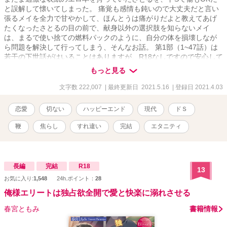
と誤解して懐いてしまった。 痛覚も感情も鈍いので大丈夫だと言い
張るメイを全力で甘やかして、ほんとうは痛がりだよと教えてあげ
たくなったさとるの目の前で、献身以外の選択肢を知らないメイ
は、まるで使い捨ての燃料パックのように、自分の体を損壊しなが
ら問題を解決して行ってしまう、そんなお話。 第1部（1~47話）は
若干の下世話がはいることはありますが、R18なしですので安心して
お読みください。 第2部（48話以降）は不慣れながらR18入りさせて
もっと見る
いただきます。主人公がドSと誤解されている関係上、若干過激な表
現が出ますが、脳内SMレベルで、さとるはちゃんとメイに優しいで
文字数 222,007
| 最終更新日 2021.5.16
| 登録日 2021.4.03
す。抵抗のない方は続けて読んでいただけると嬉しく思います。
恋愛
切ない
ハッピーエンド
現代
ドＳ
鞭
焦らし
すれ違い
完結
エタニティ
長編
完結
R18
13
お気に入り:
1,548
24h.ポイント：
28
俺様エリートは独占欲全開で愛と快楽に溺れさせる
春宮ともみ
書籍情報