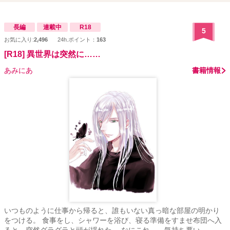
長編
連載中
R18
5
お気に入り:
2,496
24h.ポイント：
163
[R18] 異世界は突然に……
あみにあ
書籍情報
いつものように仕事から帰ると、誰もいない真っ暗な部屋の明かり
をつける。 食事をし、シャワーを浴び、寝る準備をすませ布団へ入