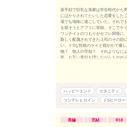
派手顔で巨乳な美郷は学生時代から
にばかりされてたいした恋愛をした
場でも地味に過ごしていた。それで
を探そうとアプリに登録。そこでケ
ワンナイトのつもりがセフレ関係に
新しく配属されてきた上司のその顔
い、ドSな性格のケイと穏やかで優し
物？ 他人の空似？ それよりなによ
夜、お互い素顔を隠しながらもやめら
美郷にとってのはじめての恋が始ま
で……。
ハッピーエンド
エタニティ
ツンデレヒロイン
ドSヒーロー
長編
完結
R18