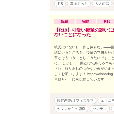
ドS
濃厚えっち
大人の恋
短編
完結
R18
【R18】可愛い後輩の誘い
ないことになった
彼氏はいないし、作る気もない――園
緒にいるところを、後輩の立川遥翔に
輩とそういうことしてみたいです」
に。 しかし、一回だけで終わるつも
され、取り返しのつかない夜が始まっ
しくお願いします！ https://dlsharing.com
※他サイトにも投稿しています
現代恋愛/オフィスラブ
エタニ
セフレからの恋愛
ヤンデレ