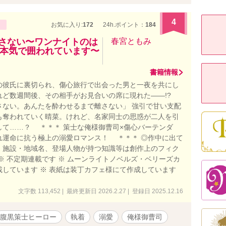
4
お気に入り:
172
24h.ポイント：
184
離さない〜ワンナイトのは
春宮ともみ
本気で囲われています〜
書籍情報
の彼氏に裏切られ、傷心旅行で出会った男と一夜を共にし
れど数週間後、その相手がお見合いの席に現れた――!?
さない。あんたを酔わせるまで離さない」 強引で甘い支配
も奪われていく晴菜。けれど、名家同士の思惑が二人を引
して……？ ＊＊＊ 策士な俺様御曹司×傷心バーテンダ
れ運命に抗う極上の溺愛ロマンス！ ＊＊＊ ◎作中に出て
、施設・地域名、登場人物が持つ知識等は創作上のフィク
※ 不定期連載です ※ ムーンライトノベルズ・ベリーズカ
載しています ※ 表紙は装丁カフェ様にて作成しています
文字数 113,452 | 最終更新日 2026.2.27 | 登録日 2025.12.16
腹黒策士ヒーロー
執着
溺愛
俺様御曹司