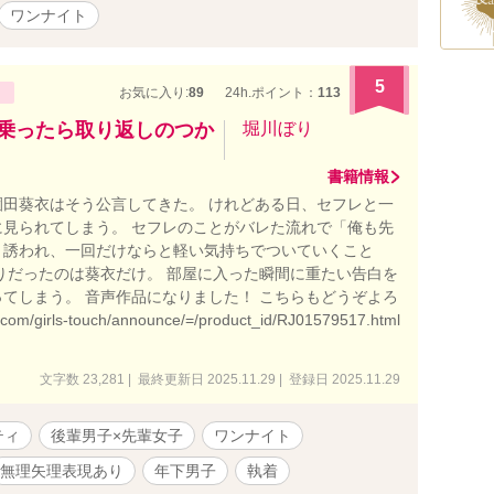
ワンナイト
5
お気に入り:
89
24h.ポイント：
113
に乗ったら取り返しのつか
堀川ぼり
書籍情報
田葵衣はそう公言してきた。 けれどある日、セフレと一
見られてしまう。 セフレのことがバレた流れで「俺も先
と誘われ、一回だけならと軽い気持ちでついていくこと
りだったのは葵衣だけ。 部屋に入った瞬間に重たい告白を
てしまう。 音声作品になりました！ こちらもどうぞよろ
/girls-touch/announce/=/product_id/RJ01579517.html
文字数 23,281 | 最終更新日 2025.11.29 | 登録日 2025.11.29
ティ
後輩男子×先輩女子
ワンナイト
無理矢理表現あり
年下男子
執着