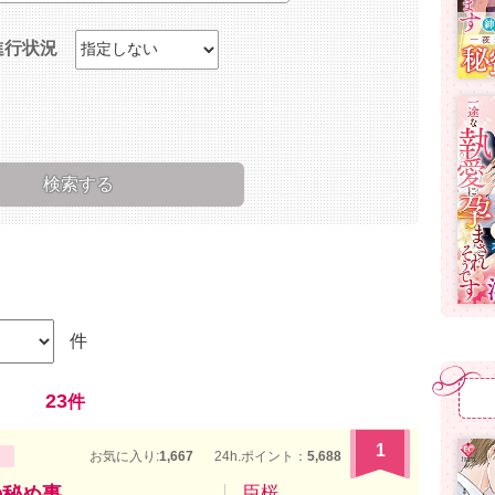
進行状況
件
23
件
1
お気に入り:
1,667
24h.ポイント：
5,688
の秘め事
臣桜