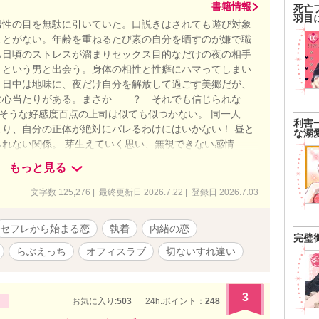
書籍情報
死亡
羽目
男性の目を無駄に引いていた。口説きはされても遊び対象
ことがない。年齢を重ねるたび素の自分を晒すのが嫌で職
も日頃のストレスが溜まりセックス目的なだけの夜の相手
イという男と出会う。身体の相性と性癖にハマってしまい
。日中は地味に、夜だけ自分を解放して過ごす美郷だが、
に心当たりがある。まさか――？ それでも信じられな
そうな好感度百点の上司は似ても似つかない。 同一人
利害
り、自分の正体が絶対にバレるわけにはいかない！ 昼と
な溺
れない関係。 芽生えていく思い、無視できない感情……
ってしまうのだが、ケイにはなにか秘密がありそう
もっと見る
文字数 125,276 | 最終更新日 2026.7.22 | 登録日 2026.7.03
セフレから始まる恋
執着
内緒の恋
完璧
らぶえっち
オフィスラブ
切ないすれ違い
3
お気に入り:
503
24h.ポイント：
248