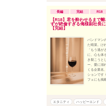
長編
完結
R18
【R18】君を酔わせるまで
ずが絶倫すぎる俺様副社長に
【完結】
バンドマン
た晴菜。け
「もう逃が
に、心も体
き裂こうと
ー、愛に溺
くる企業名
ションです 
フェにも掲
エタニティ
ハッピーエンド