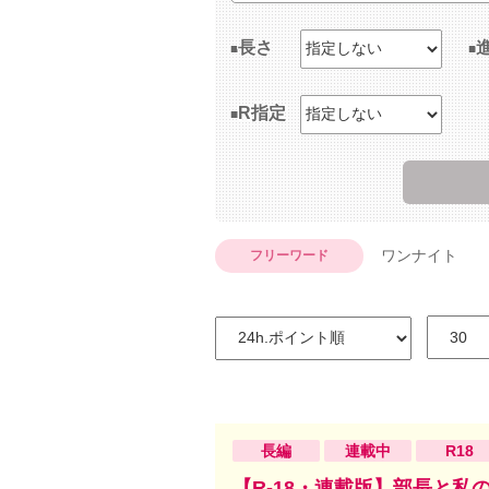
長さ
R指定
ワンナイト
フリーワード
長編
連載中
R18
【R-18・連載版】部長と私