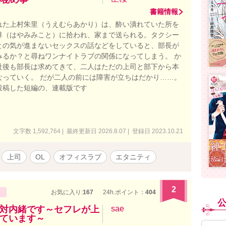
書籍情報
れた上村朱里（うえむらあかり）は、酔い潰れていた所を
尊（はやみみこと）に拾われ、家まで送られる。タクシー
との気が進まないセックスの話などをしていると、部長が
みるか？と尋ねワンナイトラブの関係になってしまう。 か
社後も部長は求めてきて、二人はただの上司と部下から本
なっていく。 だが二人の前には障害が立ちはだかり……。
投稿した短編の、連載版です
文字数 1,592,764 | 最終更新日 2026.8.07 | 登録日 2023.10.21
上司
OL
オフィスラブ
エタニティ
2
お気に入り:
167
24h.ポイント：
404
対内緒です～セフレが上
sae
ています～