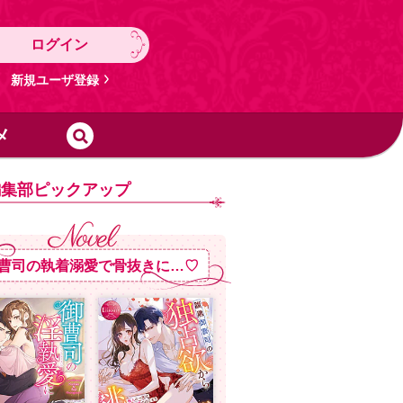
ログイン
新規ユーザ登録
メ
編集部ピックアップ
曹司の執着溺愛で骨抜きに…♡