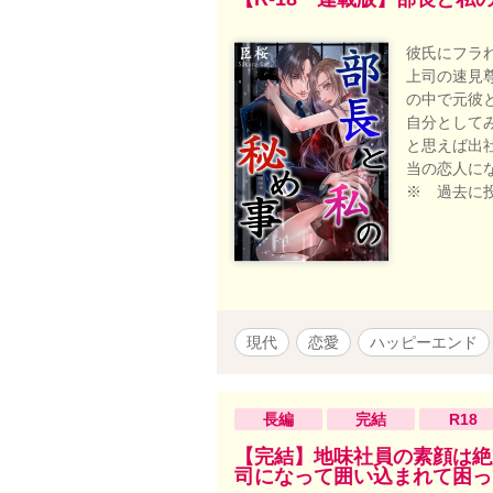
彼氏にフラ
上司の速見
の中で元彼
自分として
と思えば出
当の恋人に
※ 過去に
現代
恋愛
ハッピーエンド
長編
完結
R18
【完結】地味社員の素顔は絶
司になって囲い込まれて困っ