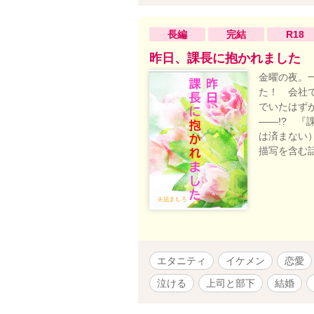
長編
完結
R18
昨日、課長に抱かれました
金曜の夜。
た！ 会社
でいたはず
――!? 
は済まない
描写を含む
エタニティ
イケメン
恋愛
泣ける
上司と部下
結婚