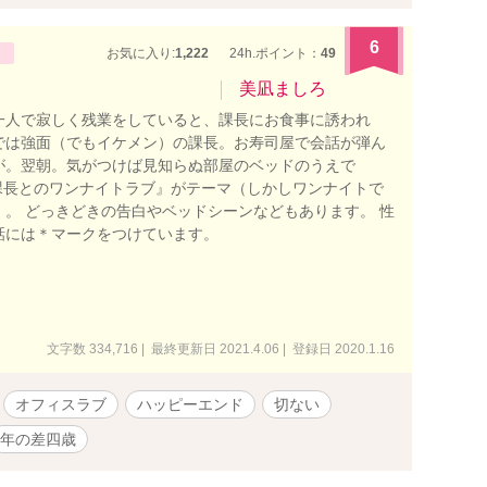
6
お気に入り:
1,222
24h.ポイント：
49
美凪ましろ
一人で寂しく残業をしていると、課長にお食事に誘われ
では強面（でもイケメン）の課長。お寿司屋で会話が弾ん
が。翌朝。気がつけば見知らぬ部屋のベッドのうえで
『課長とのワンナイトラブ』がテーマ（しかしワンナイトで
）。 どっきどきの告白やベッドシーンなどもあります。 性
話には＊マークをつけています。
文字数 334,716 | 最終更新日 2021.4.06 | 登録日 2020.1.16
オフィスラブ
ハッピーエンド
切ない
年の差四歳