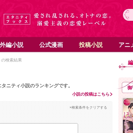
外編小説
公式漫画
投稿小説
アニ
トの検索結果
エタニティ小説のランキングです。
御
小説の投稿はこちら
×検索条件をクリアする