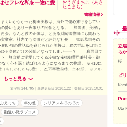
長はセフレな私を一途に愛
おうぎまちこ（あき
たこまち）
書籍情報
まくいかなかった梅田美桜は、海外で傷心旅行をしてい
酒の勢いもあり一夜限りの関係となる。 帰国後、美桜は
と再会。なんと彼の正体は、とある財閥御曹司にも関わら
の実業家、社内でも冷徹だと評判な社長――御影恭司その
ら飼い猫の世話係を命じられた美桜は、猫の世話を口実に
立場
わゆる身体だけの関係となってしまい――？ 真面目で
ら
 × 無自覚に溺愛してくる冷徹な俺様御曹司兼社長・御
桜
なく心も深く結ばれるようになるまでの物語。 ※R18に
※5章（もしかしたら6章）、21万字数前後、全44話。 ※アル
はずだったのに
ビリ
もっと見る
Kae
文字数 244,795 | 最終更新日 2026.1.22 | 登録日 2025.10.31
Pom
ぶえっち
年の差
シリアス＆ほのぼの
Uta 
勘違い微ラブコメ
い