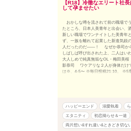
【R18】冷徹なエリート社
して孕ませたい
おかしな噂を流されて前の職場でう
たところ、日本人美青年と出会い、
新しい職場でワンナイトした美青年
ず、一族を離れて起業した新進気鋭
人だったのだ――！ なぜか恭司か
しばしば呼び出された上、二人はい
大人しめで純真無垢なOL・梅田美桜
影恭司 ワケアリな２人が身体だけで
は※、4-5〜 ※毎日投稿21:10。 
ファポリス先行作品。 ※一夜限りの
ハッピーエンド
溺愛執着
ら
エタニティ
初恋拗らせ＆一途
両片想い&すれ違い&ときどき切な