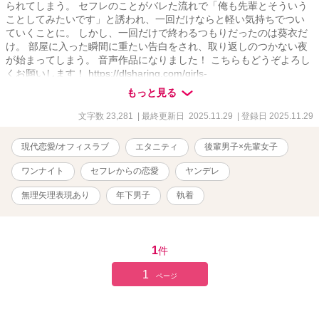
られてしまう。 セフレのことがバレた流れで「俺も先輩とそういう
ことしてみたいです」と誘われ、一回だけならと軽い気持ちでつい
ていくことに。 しかし、一回だけで終わるつもりだったのは葵衣だ
け。 部屋に入った瞬間に重たい告白をされ、取り返しのつかない夜
が始まってしまう。 音声作品になりました！ こちらもどうぞよろし
くお願いします！ https://dlsharing.com/girls-
touch/announce/=/product_id/RJ01579517.html ※他サイトにも投稿
もっと見る
しています
文字数 23,281
| 最終更新日 2025.11.29
| 登録日 2025.11.29
現代恋愛/オフィスラブ
エタニティ
後輩男子×先輩女子
ワンナイト
セフレからの恋愛
ヤンデレ
無理矢理表現あり
年下男子
執着
1
件
1
ページ