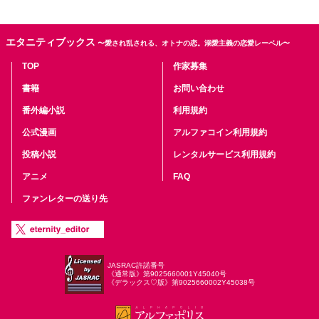
エタニティブックス
〜愛され乱される、オトナの恋。溺愛主義の恋愛レーベル〜
TOP
作家募集
書籍
お問い合わせ
番外編小説
利用規約
公式漫画
アルファコイン利用規約
投稿小説
レンタルサービス利用規約
アニメ
FAQ
ファンレターの送り先
JASRAC許諾番号
《通常版》第9025660001Y45040号
《デラックス♡版》第9025660002Y45038号