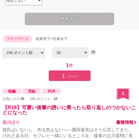
フリーワード
後輩男子×先輩女子
件
1
件
1
ページ
短編
完結
R18
1
お気に入り:
88
24h.ポイント：
28
【R18】可愛い後輩の誘いに乗ったら取り返しのつかないこ
とになった
堀川ぼり
書籍情報
彼氏はいないし、作る気もない――園田葵衣はそう公言してきた。
けれどある日、セフレと一緒にいるところを、後輩の立川遥翔に見