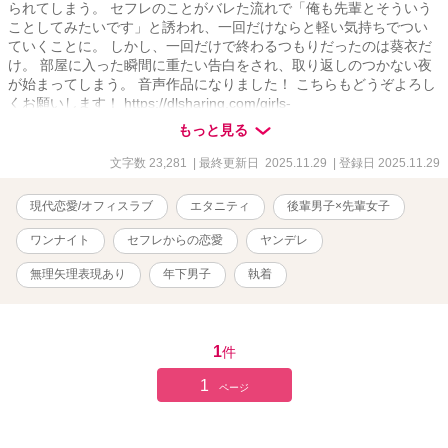
られてしまう。 セフレのことがバレた流れで「俺も先輩とそういう
ことしてみたいです」と誘われ、一回だけならと軽い気持ちでつい
ていくことに。 しかし、一回だけで終わるつもりだったのは葵衣だ
け。 部屋に入った瞬間に重たい告白をされ、取り返しのつかない夜
が始まってしまう。 音声作品になりました！ こちらもどうぞよろし
くお願いします！ https://dlsharing.com/girls-
touch/announce/=/product_id/RJ01579517.html ※他サイトにも投稿
もっと見る
しています
文字数 23,281
| 最終更新日 2025.11.29
| 登録日 2025.11.29
現代恋愛/オフィスラブ
エタニティ
後輩男子×先輩女子
ワンナイト
セフレからの恋愛
ヤンデレ
無理矢理表現あり
年下男子
執着
1
件
1
ページ