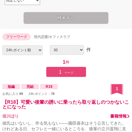
フリーワード
現代恋愛/オフィスラブ
件
1
件
1
ページ
短編
完結
R18
1
お気に入り:
89
24h.ポイント：
78
【R18】可愛い後輩の誘いに乗ったら取り返しのつかないこ
とになった
堀川ぼり
書籍情報
彼氏はいないし、作る気もない――園田葵衣はそう公言してきた。
けれどある日、セフレと一緒にいるところを、後輩の立川遥翔に見