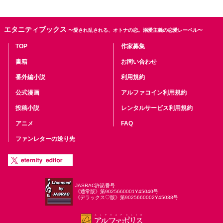
エタニティブックス
〜愛され乱される、オトナの恋。溺愛主義の恋愛レーベル〜
TOP
作家募集
書籍
お問い合わせ
番外編小説
利用規約
公式漫画
アルファコイン利用規約
投稿小説
レンタルサービス利用規約
アニメ
FAQ
ファンレターの送り先
JASRAC許諾番号
《通常版》第9025660001Y45040号
《デラックス♡版》第9025660002Y45038号