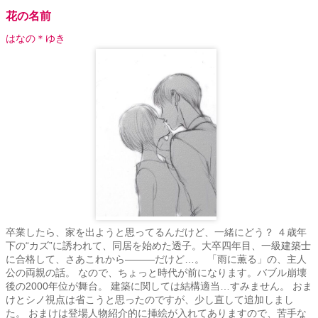
花の名前
はなの＊ゆき
卒業したら、家を出ようと思ってるんだけど、一緒にどう？ ４歳年
下の“カズ”に誘われて、同居を始めた透子。大卒四年目、一級建築士
に合格して、さあこれから―――だけど…。 「雨に薫る」の、主人
公の両親の話。 なので、ちょっと時代が前になります。バブル崩壊
後の2000年位が舞台。 建築に関しては結構適当…すみません。 おま
けとシノ視点は省こうと思ったのですが、少し直して追加しまし
た。 おまけは登場人物紹介的に挿絵が入れてありますので、苦手な