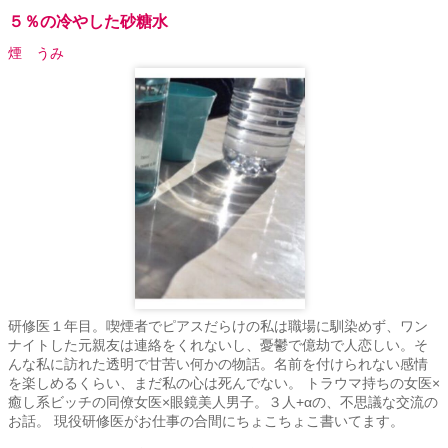
５％の冷やした砂糖水
煙 うみ
研修医１年目。喫煙者でピアスだらけの私は職場に馴染めず、ワン
ナイトした元親友は連絡をくれないし、憂鬱で億劫で人恋しい。そ
んな私に訪れた透明で甘苦い何かの物話。名前を付けられない感情
を楽しめるくらい、まだ私の心は死んでない。 トラウマ持ちの女医×
癒し系ビッチの同僚女医×眼鏡美人男子。３人+αの、不思議な交流の
お話。 現役研修医がお仕事の合間にちょこちょこ書いてます。