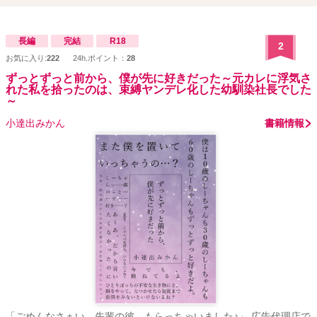
長編
完結
R18
2
お気に入り:
222
24h.ポイント：
28
ずっとずっと前から、僕が先に好きだった～元カレに浮気さ
れた私を拾ったのは、束縛ヤンデレ化した幼馴染社長でした
～
小達出みかん
書籍情報
「ごめんなさぁい、先輩の彼、もらっちゃいました♪」 広告代理店で