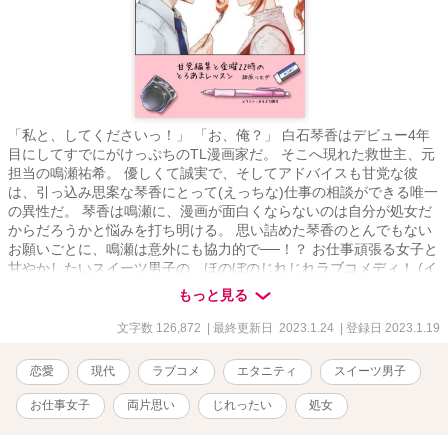
「私と、してくださいっ！」 「お、俺？」 白石琴香はデビュー4年
目にしてすでにがけっぷちのTL漫画家だ。 そこへ現れた救世主、元
担当の鳴瀬祐希。 優しくて誠実で、そしてアドバイスも甘党な彼
は、引っ込み思案な琴香にとって(えっちな)仕事の相談ができる唯一
の異性だ。 琴香は鳴瀬に、漫画が面白くならないのは自分が処女だ
からだろうかと悩みを打ち明ける。 思い詰めた琴香のとんでもない
お願いごとに、鳴瀬は意外にも協力的で──！？ お仕事頑張る女子と
甘やかしたいスイーツ男子の、ほのぼのじれじれラブコメディ！ (イ
ラスト:まるぶち銀河様)
もっと見る
文字数 126,872
| 最終更新日 2023.1.24
| 登録日 2023.1.19
恋愛
現代
ラブコメ
エタニティ
スイーツ男子
お仕事女子
両片思い
じれったい
処女