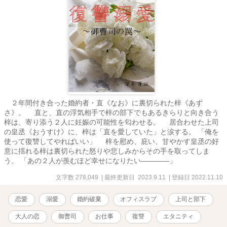
２年間付き合った婚約者・直《なお》に裏切られた梓《あず
さ》。 直と、直の浮気相手で梓の部下でもあるきらりと向き合う
梓は、寄り添う２人に妊娠の可能性を匂わせる。 居合わせた上司
の皇丞《おうすけ》に、梓は「直を愛していた」と涙する。 「俺を
使って復讐してやればいい」 梓を慰め、庇い、甘やかす皇丞の好
意に揺れる梓は裏切られた怒りや悲しみからその手を取ってしま
う。 「あの２人が羨むほど幸せになりたい――――」
文字数 278,049
| 最終更新日 2023.9.11
| 登録日 2022.11.10
恋愛
溺愛
婚約破棄
オフィスラブ
上司と部下
大人の恋
御曹司
お仕事
復讐
エタニティ