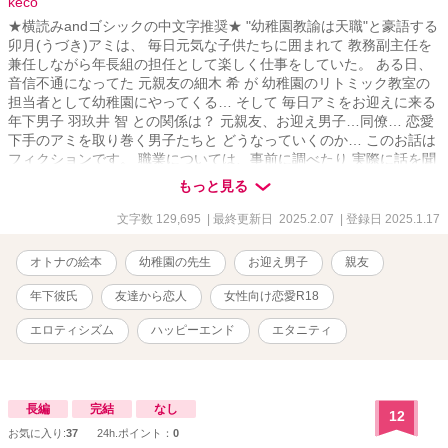
keco
★横読みandゴシックの中文字推奨★ "幼稚園教諭は天職"と豪語する
卯月(うづき)アミは、 毎日元気な子供たちに囲まれて 教務副主任を
兼任しながら年長組の担任として楽しく仕事をしていた。 ある日、
音信不通になってた 元親友の細木 希 が 幼稚園のリトミック教室の
担当者として幼稚園にやってくる… そして 毎日アミをお迎えに来る
年下男子 羽玖井 智 との関係は？ 元親友、お迎え男子…同僚… 恋愛
下手のアミを取り巻く男子たちと どうなっていくのか… このお話は
フィクションです。 職業については、事前に調べたり 実際に話を聞
きとりしてますが 実際のお仕事内容と相違あります。 何卒ご了承く
もっと見る
ださいませ！ 顔文字ありです(*･ω･)*_ _)ﾍﾟｺﾘ
文字数 129,695
| 最終更新日 2025.2.07
| 登録日 2025.1.17
オトナの絵本
幼稚園の先生
お迎え男子
親友
年下彼氏
友達から恋人
女性向け恋愛R18
エロティシズム
ハッピーエンド
エタニティ
長編
完結
なし
12
お気に入り:
37
24h.ポイント：
0