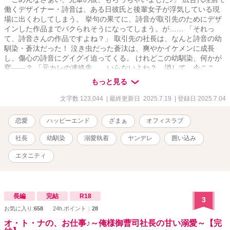
働くデザイナー・詩音は、ある日彼氏と後輩女子が浮気している現
場に出くわしてしまう。 挙句の果てに、詩音が取引先のためにデザ
インした作品までパクられそうになってしまう。が…… 「それっ
て、詩音さんの作品ですよね？」 取引先の社長は、なんと詩音の幼
馴染・蒼汰だった！ 泣き虫だった蒼汰は、爽やかイケメンに成長
し、傷心の詩音にグイグイ迫ってくる。 けれどこの幼馴染、何かが
変――？ 「元カレの連絡先……いらないよね？ 消して。今ここ
で」 「僕をこんな風にしたのは……しーちゃんだよ」 爽やかな顔を
もっと見る
しているけど、中身は激重執着ヤンデレ化しており、あらゆる手を
使ってヒロインを囲い込もうとする年下ヤバヒーローと、お仕事に
文字数 123,044
| 最終更新日 2025.7.19
| 登録日 2025.7.04
夢中なヒロインの、オフィスラブコメディ……です！
恋愛
ハッピーエンド
ざまぁ
オフィスラブ
社長
幼馴染
溺愛執着
ヤンデレ
囲い込み
エタニティ
長編
完結
R18
3
お気に入り:
658
24h.ポイント：
28
オ・ト・ナの、お仕事♪～俺様御曹司社長の甘い溺愛～【完