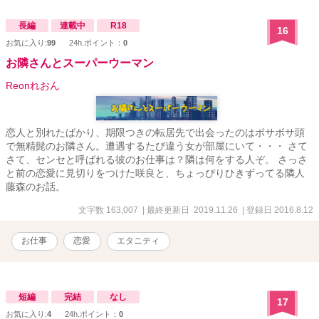
長編
連載中
R18
16
お気に入り:
99
24h.ポイント：
0
お隣さんとスーパーウーマン
Reonれおん
恋人と別れたばかり、期限つきの転居先で出会ったのはボサボサ頭
で無精髭のお隣さん。遭遇するたび違う女が部屋にいて・・・ さて
さて、センセと呼ばれる彼のお仕事は？隣は何をする人ぞ。 さっさ
と前の恋愛に見切りをつけた咲良と、ちょっぴりひきずってる隣人
藤森のお話。
文字数 163,007
| 最終更新日 2019.11.26
| 登録日 2016.8.12
お仕事
恋愛
エタニティ
短編
完結
なし
17
お気に入り:
4
24h.ポイント：
0