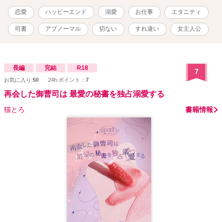
恋愛
ハッピーエンド
溺愛
お仕事
エタニティ
司書
アブノーマル
切ない
すれ違い
女主人公
長編
完結
R18
7
お気に入り:
50
24h.ポイント：
7
再会した御曹司は 最愛の秘書を独占溺愛する
猫とろ
書籍情報