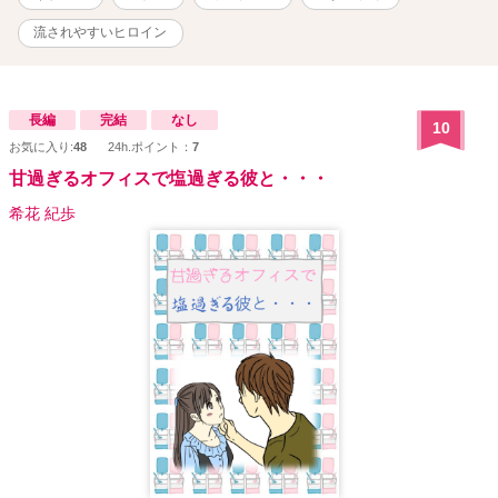
流されやすいヒロイン
長編
完結
なし
10
お気に入り:
48
24h.ポイント：
7
甘過ぎるオフィスで塩過ぎる彼と・・・
希花 紀歩