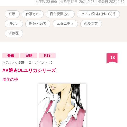
文字数 33,690
| 最終更新日 2021.2.28
| 登録日 2021.1.30
医療
仕事もの
百合要素あり
セフレ/身体だけの関係
切ない
医師と患者
エタニティ
恋愛文芸
研修医
長編
完結
R18
18
お気に入り:
155
24h.ポイント：
0
AV嬢★OLユリカシリーズ
道化の桃