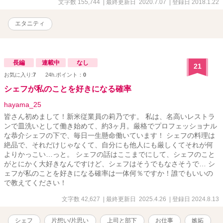
文字数 155,744
| 最終更新日 2020.7.07
| 登録日 2018.1.22
エタニティ
長編
連載中
なし
21
お気に入り:
7
24h.ポイント：
0
シェフが私のことを好きになる確率
hayama_25
皆さん初めまして！新米従業員の莉乃です。 私は、名高いレストラ
ンで皿洗いとして働き始めて、約3ヶ月。厳格でプロフェッショナル
な恭介シェフの下で、毎日一生懸命働いています！ シェフの料理は
絶品で、それだけじゃなくて、自分にも他人にも厳しくてそれが何
よりかっこい…っと。 シェフの話はここまでにして、シェフのこと
がとにかく大好きなんですけど、シェフはそうでもなさそうで… シ
ェフが私のことを好きになる確率は一体何％ですか！誰でもいいの
で教えてください！
文字数 42,627
| 最終更新日 2025.4.26
| 登録日 2024.8.13
シェフ
片想い/片思い
上司と部下
お仕事
嫉妬