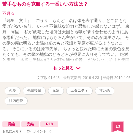
苦手なものを克服する一番いい方法は？
羽月☆
『郷里 文土』 ごうり もんど 名は体を表す通り、どこにも可
愛げがない名前。 いっそ不気味な迫力と恐怖しか感じないはず。 東
野 阿里 私が就職した場所は天国と地獄が隣り合わせのようにあ
る場所だった。 地獄にはもちろん主がいて、その名が郷里さん。 そ
の隣の席は明るい太陽の光のもと花畑と草原が広がるようなとこ
ろ。 そこにいるのは原市先輩。 ちょっと疲れた時に天国の景色を見
たくても、その隣の地獄のどろどろが視界に入りそうで怖い。 絶対
的鬼門。 本当に恐怖のほうが打ち勝つ光景。 だからひっそりと天国
から原市さんが下りてきて、声をかけてもらうのを楽しみにしてる
もっと見る
毎日。 そんなある日、隣の美沙子が地獄の生贄に、・・・・郷里さ
んのヘルプを頼まれた。 無事を祈り見送ったのに、なんだ
文字数 91,648
| 最終更新日 2019.4.23
| 登録日 2019.4.03
か・・・・・・・、あれ？ 小さいころから苦手なものがたくさんあ
って、不器用なところもたくさんあって。 そんな苦手を克服するチ
恋愛
先輩後輩
兄妹
エタニティ
甘い恋
ャンスがやって来たんだけど。 頑張れ、阿里。 お仕事も、それ以外
も。 郷里文土と妹椎名、飼い犬の桃太郎まで登場する鬼と兄と何や
社内恋愛
らの話です。 薄すすき 美沙子 原市 駿
長編
完結
R18
13
お気に入り:
7
24h.ポイント：
0