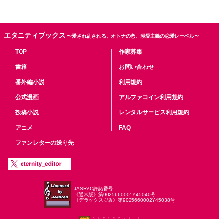
エタニティブックス
〜愛され乱される、オトナの恋。溺愛主義の恋愛レーベル〜
TOP
作家募集
書籍
お問い合わせ
番外編小説
利用規約
公式漫画
アルファコイン利用規約
投稿小説
レンタルサービス利用規約
アニメ
FAQ
ファンレターの送り先
JASRAC許諾番号
《通常版》第9025660001Y45040号
《デラックス♡版》第9025660002Y45038号