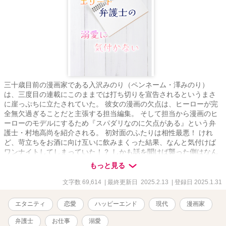
三十歳目前の漫画家である入沢みのり（ペンネーム・澤みのり）
は、三度目の連載にこのままでは打ち切りを宣告されるというまさ
に崖っぷちに立たされていた。 彼女の漫画の欠点は、ヒーローが完
全無欠過ぎることだと主張する担当編集。 そして担当から漫画のヒ
ーローのモデルにするため『スパダリなのに欠点がある』という弁
護士・村地高尚を紹介される。 初対面のふたりは相性最悪！ けれ
ど、苛立ちをお酒に向け互いに飲みまくった結果、なんと気付けば
ワンナイトしてしまっていた！？ しかも話を聞けば襲った側はなん
と自分自身。 これはもう出頭するしかない、と嘆くみのりに、なん
もっと見る
と高尚が交際を申し込んできて……？ 口悪仕事優先人間のヒーロー×
崖っぷち漫画家ヒロインの喧嘩しつつ愛され甘やかされる物語で
文字数 69,614
| 最終更新日 2025.2.13
| 登録日 2025.1.31
す。 ※他サイト様でも公開しております。
エタニティ
恋愛
ハッピーエンド
現代
漫画家
弁護士
お仕事
溺愛