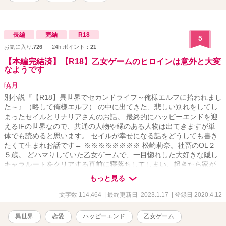
長編
完結
R18
5
お気に入り:
726
24h.ポイント：
21
【本編完結済】【R18】乙女ゲームのヒロインは意外と大変
なようです
暁月
別小説『【R18】異世界でセカンドライフ～俺様エルフに拾われまし
た～』（略して俺様エルフ） の中に出てきた、悲しい別れをしてし
まったセイルとリナリアさんのお話。 最終的にハッピーエンドを迎
えるIFの世界なので、共通の人物や縁のある人物は出てきますが単
体でも読めると思います。 セイルが幸せになる話をどうしても書き
たくて生まれお話です← ※※※※※※※※ 松崎莉奈。社畜のOL２
５歳。 どハマりしていた乙女ゲームで、一目惚れした大好きな隠し
キャラルートをクリアする直前に寝落ちしてしまい、起きたら家が
火事ですでに逃げ場がない状態だった。 大好きな彼とのエンディン
もっと見る
グを迎えられなかったことだけが心残りだった莉奈は、ふと目が覚
めると直前までプレイしていた乙女ゲームのヒロインに転生してい
文字数 114,464
| 最終更新日 2023.1.17
| 登録日 2020.4.12
た。 幼少期の記憶があり生活を続けるのに困らなかった莉奈は、エ
ンディングを迎えられなかった隠しキャラ攻略ルートを今度こそ目
異世界
恋愛
ハッピーエンド
乙女ゲーム
指そうと一途に頑張りますが、なんかいろいろゲームと違う？！ ゲ