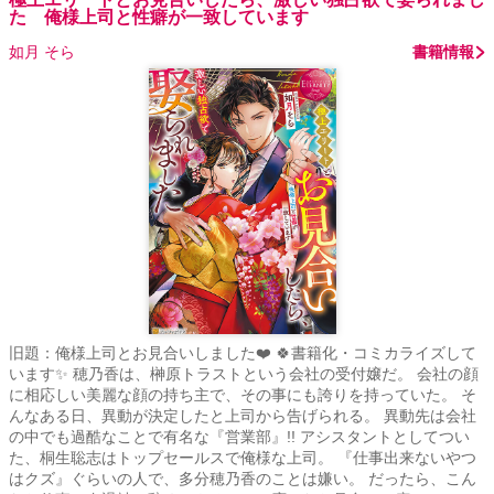
た 俺様上司と性癖が一致しています
如月 そら
書籍情報
旧題：俺様上司とお見合いしました❤️ 🍀書籍化・コミカライズして
います✨ 穂乃香は、榊原トラストという会社の受付嬢だ。 会社の顔
に相応しい美麗な顔の持ち主で、その事にも誇りを持っていた。 そ
んなある日、異動が決定したと上司から告げられる。 異動先は会社
の中でも過酷なことで有名な『営業部』!! アシスタントとしてつい
た、桐生聡志はトップセールスで俺様な上司。 『仕事出来ないやつ
はクズ』ぐらいの人で、多分穂乃香のことは嫌い。 だったら、こん