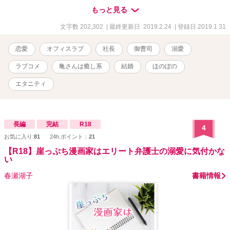
様・婚約破棄・年の差・お仕事・ラブコメ・大人の恋・恋愛・夢・
もっと見る
家族・ペット（ミドリガメ）。 ★基本的に20歳の女性視点のコメデ
ィタッチのストーリーです。（途中幕間として、男性視点もありま
文字数 202,302
| 最終更新日 2019.2.24
| 登録日 2019.1.31
す） ★R１８要素を含みます。（該当ページのタイトルにR18と表記
します） ★更新について 1日1～５ページ。1ページは1000文字か
恋愛
オフィスラブ
社長
御曹司
溺愛
ら2000文字程度です。 ★恋愛小説大賞への応援、ありがとうござい
ました♪ 一ヵ月ほどの連載になるかと思います。前作【ワケあり上司
ラブコメ
亀さんは癒し系
結婚
ほのぼの
の愛し方】と少しリンクする部分もありますので、その辺も楽しん
でいただけたら嬉しいです。（全く別の物語ですので、前作が未読
エタニティ
でもお楽しみいただけます）＾＾ 2019/01/31 連載開始
2019/02/08 サブタイトル変更 2019/02/09 表紙変更＆プロローグ
に挿絵挿入 2019/02/24 完結しました♪ ※完結以降、誤字脱字修正
等で更新があがるかもしれません。
長編
完結
R18
4
お気に入り:
81
24h.ポイント：
21
【R18】崖っぷち漫画家はエリート弁護士の溺愛に気付かな
い
春瀬湖子
書籍情報