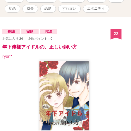
初恋
成長
恋愛
すれ違い
エタニティ
長編
完結
R18
22
お気に入り:
24
24h.ポイント：
0
年下俺様アイドルの、正しい飼い方
ryon*