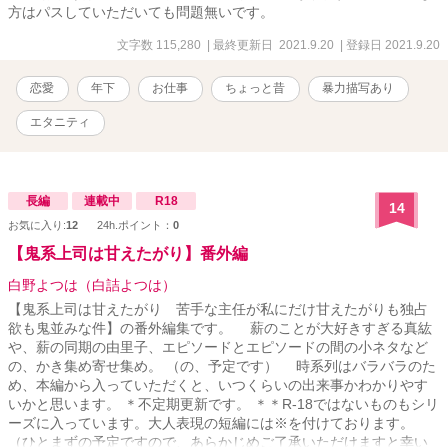
方はパスしていただいても問題無いです。
文字数 115,280
| 最終更新日 2021.9.20
| 登録日 2021.9.20
恋愛
年下
お仕事
ちょっと昔
暴力描写あり
エタニティ
長編
連載中
R18
14
お気に入り:
12
24h.ポイント：
0
【鬼系上司は甘えたがり】番外編
白野よつは（白詰よつは）
【鬼系上司は甘えたがり 苦手な主任が私にだけ甘えたがりも独占
欲も鬼並みな件】の番外編集です。 薪のことが大好きすぎる真紘
や、薪の同期の由里子、エピソードとエピソードの間の小ネタなど
の、かき集め寄せ集め。 （の、予定です） 時系列はバラバラのた
め、本編から入っていただくと、いつくらいの出来事かわかりやす
いかと思います。 ＊不定期更新です。 ＊＊R-18ではないものもシリ
ーズに入っています。大人表現の短編には※を付けております。
（ひとまずの予定ですので、あらかじめご了承いただけますと幸い