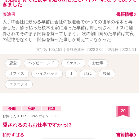
きました
藤浪保
書籍情報
大手IT会社に勤める早苗は会社の歓迎会でかつての後輩の桜木と再
会した。酔っ払った桜木を家に送った早苗は押し倒され、キスに翻
弄されてそのまま関係を持ってしまう。 次の朝目覚めた早苗は前夜
の記憶をなくし、関係を持った事しか覚えていなかった。
文字数 105,151
| 最終更新日 2022.2.05
| 登録日 2022.1.11
恋愛
ハッピーエンド
イケメン
お仕事
オフィス
ハイスペック
IT
現代
後輩
エタニティ
長編
完結
R18
20
お気に入り:
127
24h.ポイント：
0
愛されるのもお仕事ですかっ!?
栢野すばる
書籍情報