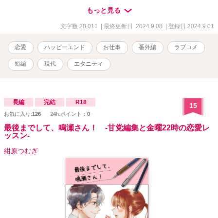
です）
もっと見る
文字数 20,011
| 最終更新日 2024.9.08
| 登録日 2024.9.01
恋愛
ハッピーエンド
お仕事
番外編
ラブコメ
短編
現代
エタニティ
長編
完結
R18
15
お気に入り:
126
24h.ポイント：
0
最後までして、鳴瀬さん！ -甘党編集と金曜22時の恋愛レ
ッスン-
紺原つむぎ