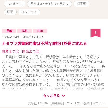
ームになかった設定やキャラの登場で、自分が知っている物語から
らぶえっち
基本はコメディ時々シリアス
精霊王
どんどんかけ離れていくのに、本編通りに進むこともあったりなか
ったり・・・。 これで本当に大好きなあの人とハッピーエンドを迎
溺愛
エタニティ
えられるのか？！ ・・・と思ってたらとあるお仕事中にまさかの初
体験？？ 前向きで一直線で体当たりなヒロインが、周りに翻弄され
ながらも楽しく一生懸命ツッコみながら頑張りるお話です。
【2021/03/25追記】 ・ムーンライトノベルズで掲載するにあたり、
長編
完結
R18
6
大筋は変更してませんが文章を加筆修正しています。 ・本編は完結
お気に入り:
30
24h.ポイント：
7
していますが、番外編やアフターストーリーを不定期に更新予定。 -
カタブツ図書館司書は不埒な腰掛け館長に溺れる
------------------------------------- ※後半になりますが、R-18要素のある
話には「*」がついています。 ご注意ください。
白野よつは（白詰よつは）
図書館で司書として働く白坂紗雪は、学生時代から『見返りブ
ス』と言われてきたこともあり、年齢と恋人がいない歴がイコール
だった。 そんな紗雪の密かな趣味は、ＴＬ小説を読むこと。 あ
るとき、体調を崩した館長の孫である真鍋颯が代理として図書館に
やってくるが、颯に趣味がばれてしまい、紗雪は彼のオモチャとし
て専属契約をさせられてしまう。 何度となく身体を重ねるうち、
やがて紗雪は恋を自覚していく。 けれど颯は紗雪の身体だけを求
めているようで――。 自分に自信が持てない沙雪と、愛情表現が
下手で恋に臆病な颯のすれ違いラブストーリー。
もっと見る
文字数 120,707
| 最終更新日 2025.1.26
| 登録日 2025.1.01