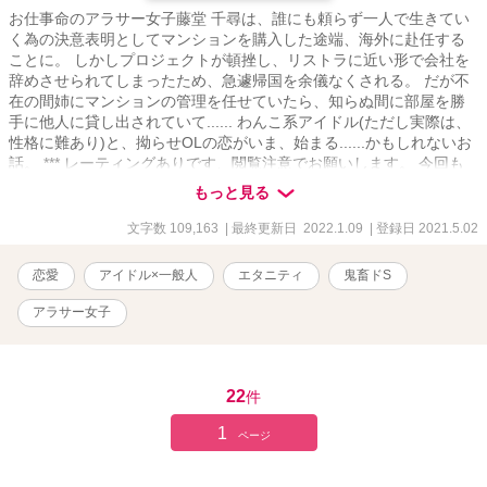
お仕事命のアラサー女子藤堂 千尋は、誰にも頼らず一人で生きてい
く為の決意表明としてマンションを購入した途端、海外に赴任する
ことに。 しかしプロジェクトが頓挫し、リストラに近い形で会社を
辞めさせられてしまったため、急遽帰国を余儀なくされる。 だが不
在の間姉にマンションの管理を任せていたら、知らぬ間に部屋を勝
手に他人に貸し出されていて...... わんこ系アイドル(ただし実際は、
性格に難あり)と、拗らせOLの恋がいま、始まる......かもしれないお
話。 *** レーティングありです、閲覧注意でお願いします。 今回も
見切り発車のため、更新は不定期です。
もっと見る
文字数 109,163
| 最終更新日 2022.1.09
| 登録日 2021.5.02
恋愛
アイドル×一般人
エタニティ
鬼畜ドS
アラサー女子
22
件
1
ページ