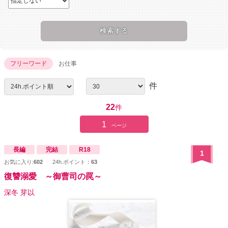
フリーワード
お仕事
件
22
件
1
ページ
長編
完結
R18
1
お気に入り:
602
24h.ポイント：
63
復讐溺愛 ～御曹司の罠～
深冬 芽以