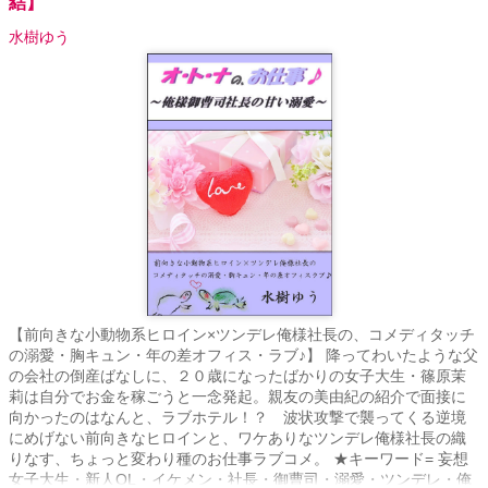
結】
水樹ゆう
【前向きな小動物系ヒロイン×ツンデレ俺様社長の、コメディタッチ
の溺愛・胸キュン・年の差オフィス・ラブ♪】 降ってわいたような父
の会社の倒産ばなしに、２０歳になったばかりの女子大生・篠原茉
莉は自分でお金を稼ごうと一念発起。親友の美由紀の紹介で面接に
向かったのはなんと、ラブホテル！？ 波状攻撃で襲ってくる逆境
にめげない前向きなヒロインと、ワケありなツンデレ俺様社長の織
りなす、ちょっと変わり種のお仕事ラブコメ。 ★キーワード= 妄想
女子大生・新人OL・イケメン・社長・御曹司・溺愛・ツンデレ・俺