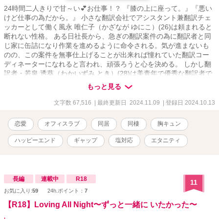
24時間二人きりで甘～い💕お仕事！？ 『膝の上に座って。』『悪い
けど仕事の為だから。』 小さな翻訳会社でアシスタント兼翻訳チェ
ッカーとして働く風永 唯仁子（かざなが ゆにこ）(26)は頼まれると
断れない性格。 ある日社長から、急ぎの翻訳案件の為に翻訳者と同
じ家に缶詰になり作業を進めるように命令される。気が進まないも
のの、この案件を無事仕上げることが出来れば憧れていた翻訳コー
ディネーターになれると言われ、頑張ろうと心を決める。 しかし翻
訳者・若泉 透葵（わかいずみ とき）(28)は美青年で優秀な翻訳者で
あるが何を考えているのかわからない。 彼のベッドが置かれた部屋
もっと見る
で二人きりで甘い恋愛シミュレーションゲームの翻訳を進めるが、
透葵は翻訳の参考にする為と言って、唯仁子にあれやこれやのスキ
文字数 67,516
| 最終更新日 2024.11.09
| 登録日 2024.10.13
ンシップをしてきて・・・！？ 過去の恋愛のトラウマから仕事関係
の人と恋愛関係になりたくない唯仁子と、恋愛はくだらないものだ
恋愛
オフィスラブ
同居
同棲
胸キュン
と思っている透葵だったが・・・。 ＊導入部分は説明部分が多く退
屈かもしれませんが、この物語に必要な部分なので、こらえて読み
ハッピーエンド
ギャップ
塩対応
エタニティ
進めて頂けると有り難いです。 ＜表紙イラスト＞ 男女：わかめサロ
ンパス様 背景：アート宇都宮様
長編
連載中
R18
11
お気に入り:
59
24h.ポイント：
7
【R18】Loving All Night〜ずっと一緒に いたかった〜