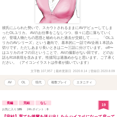
彼氏にふられた勢いで、スカウトされるままにAVデビューしてしま
ったOLユリカ。 AVのお仕事をこなしつつ、徐々に恋に落ちていく
が、登場人物たちの思惑と秘められた過去が交錯して……。 「OLユ
リカのAVシリーズ」という趣向で、基本的に一話でAV企画１本読み
切りです。ただしあまり長いときは二〜三話に分けています。 off〜
はユリカのオフの日ということで、AVの撮影がない回です。 どのお
話もR18表現を含みます。性描写は過激めかなと思います。ご了承く
ださい。 （アイコンイラストは作者が描いています）
文字数 107,957
| 最終更新日 2020.8.14
| 登録日 2020.8.09
AV
OL
現代
複数プレイ
エタニティ
長編
完結
なし
19
お気に入り:
185
24h.ポイント：
0
【完結】育てた後輩を送り出したらハイスペになって戻って