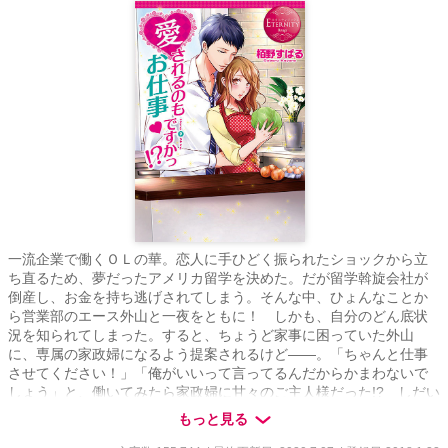
一流企業で働くＯＬの華。恋人に手ひどく振られたショックから立
ち直るため、夢だったアメリカ留学を決めた。だが留学斡旋会社が
倒産し、お金を持ち逃げされてしまう。そんな中、ひょんなことか
ら営業部のエース外山と一夜をともに！ しかも、自分のどん底状
況を知られてしまった。すると、ちょうど家事に困っていた外山
に、専属の家政婦になるよう提案されるけど――。「ちゃんと仕事
させてください！」「俺がいいって言ってるんだからかまわないで
しょう」と、働いてみたら家政婦に甘々のご主人様だった!? しだい
に距離が近づいていく二人。だが、不審な電話が外山のもとにかか
もっと見る
ってきて……