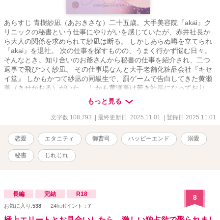
あらすじ 青樹紗凪（あおきさな）二十五歳。大手美容院『akai』ク
リニックの秘書という仕事にやりがいを感じていたが、赤井社長か
ら大人の関係を求められて紗凪は断る。 しかしあらぬ噂を立てられ
『akai』を退社。 次の仕事を探すものの、うまく行かず悩む日々。
そんなとき。知り合いのお爺さんから秘書の仕事を紹介され、二つ
返事で飛びつく紗凪。 その仕事場なんと大手老舗化粧品会社『キセ
イ堂』 しかもかつて紗凪の同級生で、罰ゲームで告白してきた黄瀬
薫（きせかおる）がいた。 しかも黄瀬薫は若き社長になっており、
その黄瀬社長の秘書に紗凪は再就職することになった。 お互いの過
もっと見る
去は触れず、ビジネスライクに勤める紗凪だが、黄瀬社長は紗凪を
忘れてないようで！？ 社長×秘書×お仕事も頑張る✨ 溺愛じれじれ
文字数 108,793
| 最終更新日 2025.11.01
| 登録日 2025.11.01
物語りです！
恋愛
エタニティ
御曹司
ハッピーエンド
溺愛
秘書
じれじれ
長編
完結
R18
8
お気に入り:
538
24h.ポイント：
7
極上エリートとお見合いしたら、激しい独占欲で娶られまし