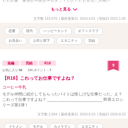
なお仕事、寿退社で辞めてやるっ！と応じたお見合いの席に
は……。 🍀2月にコミックス発売、3月に文庫本発売して頂きまし
もっと見る
た。2024年3月25日～お礼のショートストーリーを連載中です。
文字数 143,570
| 最終更新日 2024.4.01
| 登録日 2022.1.05
恋愛
現代
ハッピーエンド
オフィスラブ
お見合い
上司と部下
エタニティ
完結
短編
完結
R18
9
お気に入り:
56
24h.ポイント：
7
【R18】これってお仕事ですよね？
コーヒー牛乳
モデル仲間に紹介してもらったバイトは怪しげな仕事だった。え？
これって仕事ですよね？ ________________________ 即席エロシ
リーズ第1弾！
文字数 2,004
| 最終更新日 2020.9.23
| 登録日 2020.9.23
イケメン
モデル
カメラマン
エタニティ