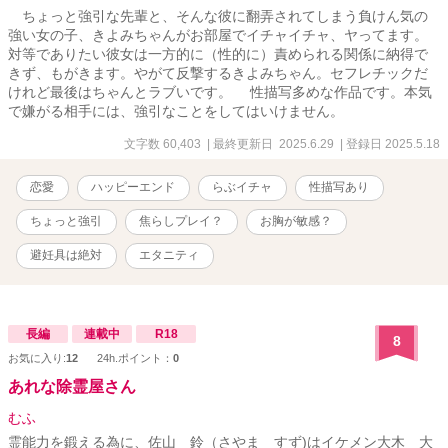
ちょっと強引な先輩と、そんな彼に翻弄されてしまう負けん気の
強い女の子、きよみちゃんがお部屋でイチャイチャ、ヤってます。
対等でありたい彼女は一方的に（性的に）責められる関係に納得で
きず、もがきます。やがて反撃するきよみちゃん。セフレチックだ
けれど最後はちゃんとラブいです。 性描写多めな作品です。本気
で嫌がる相手には、強引なことをしてはいけません。
文字数 60,403
| 最終更新日 2025.6.29
| 登録日 2025.5.18
恋愛
ハッピーエンド
らぶイチャ
性描写あり
ちょっと強引
焦らしプレイ？
お胸が敏感？
避妊具は絶対
エタニティ
長編
連載中
R18
8
お気に入り:
12
24h.ポイント：
0
あれな除霊屋さん
むふ
霊能力を鍛える為に、佐山 鈴（さやま すず)はイケメン大木 大