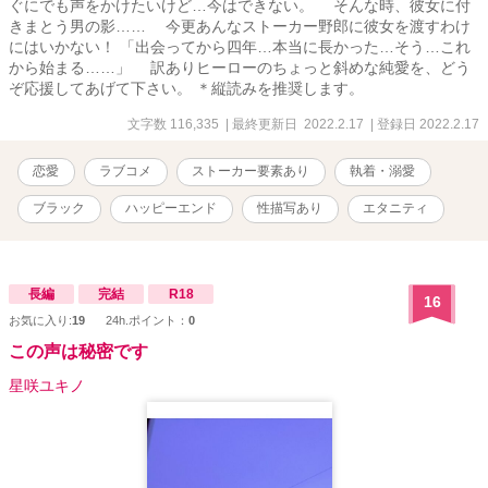
ぐにでも声をかけたいけど…今はできない。 そんな時、彼女に付
きまとう男の影…… 今更あんなストーカー野郎に彼女を渡すわけ
にはいかない！ 「出会ってから四年…本当に長かった…そう…これ
から始まる……」 訳ありヒーローのちょっと斜めな純愛を、どう
ぞ応援してあげて下さい。 ＊縦読みを推奨します。
文字数 116,335
| 最終更新日 2022.2.17
| 登録日 2022.2.17
恋愛
ラブコメ
ストーカー要素あり
執着・溺愛
ブラック
ハッピーエンド
性描写あり
エタニティ
長編
完結
R18
16
お気に入り:
19
24h.ポイント：
0
この声は秘密です
星咲ユキノ