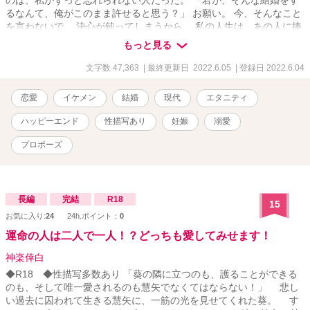
るなんて、俺がこのまま許せると思う？」 お願い。 今、そんなこと
を言わないで。 決心が鈍ってしまうから。 私の人生は、あの人に捧
げると決めてしまったのだから。 ⌒＊｡*ﾟ＊⌒＊ﾟ*｡＊⌒＊｡*ﾟ＊⌒＊
もっと見る
ﾟ*｡＊⌒＊｡*ﾟ 東雲美空（28） 会社員 × 如月理玖（28） 有名ジュ
エリー作家 ⌒＊｡*ﾟ＊⌒＊ﾟ*｡＊⌒＊｡*ﾟ＊⌒＊ ﾟ*｡＊⌒＊｡*ﾟ
文字数 47,363
| 最終更新日 2022.6.05
| 登録日 2022.6.04
恋愛
イケメン
結婚
現代
エタニティ
ハッピーエンド
性描写あり
妊娠
溺愛
プロポーズ
長編
完結
R18
15
お気に入り:
24
24h.ポイント：
0
運命の人は二人で一人！？どっちも愛してみせます！
神楽倖白
◆R18 ◆性描写多数あり 「葵の隣に立つのも、護ることができる
のも、そして唯一愛されるのも慧矢でなくてはならない！」 悲し
い過去に囚われて生きる慧矢に、一筋の光を見せてくれた葵。 す