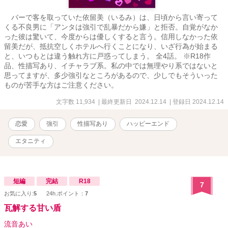
バーで客を取っていた依留美（いるみ）は、日頃から言い寄って
くる不良男に「アンタは強引で乱暴だから嫌」と拒否。自覚がなか
った彼は驚いて、今度からは優しくすると言う。信用しなかった依
留美だが、抵抗空しくホテルへ行くことになり、いざ行為が始まる
と、いつもとは違う触れ方に戸惑ってしまう。 全4話。 ※R18作
品、性描写あり、イチャラブ系。私の中では無理やり系ではないと
思ってますが、多少強引なところがあるので、少しでもそういった
ものが苦手な方はご注意ください。
文字数 11,934
| 最終更新日 2024.12.14
| 登録日 2024.12.14
恋愛
強引
性描写あり
ハッピーエンド
エタニティ
短編
完結
R18
7
お気に入り:
5
24h.ポイント：
7
瓦解する甘い盾
流音あい