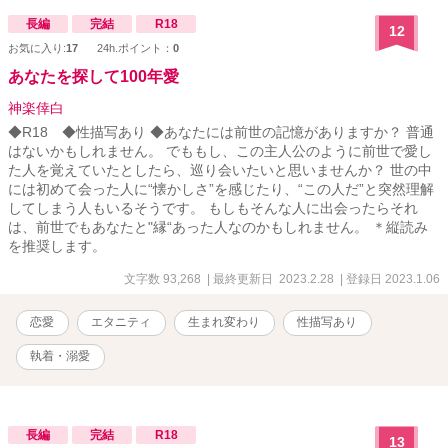
長編
完結
R18
12
お気に入り:
17
24h.ポイント：
0
あなたを探して100年愛
神楽倖白
◆R18 ◆性描写あり ◆あなたには前世の記憶がありますか？ 普通
はないかもしれません。 でももし、この主人公のように前世で愛し
た人を覚えていたとしたら、巡り会いたいと思いませんか？ 世の中
には初めて会った人に“懐かしさ”を感じたり、“この人だ”と突然理解
してしまう人もいるそうです。 もしもそんな人に出会ったらそれ
は、前世でもあなたと"縁“あった人なのかもしれません。 ＊縦読み
を推奨します。
文字数 93,268
| 最終更新日 2023.2.28
| 登録日 2023.1.06
恋愛
エタニティ
生まれ変わり
性描写あり
執着・溺愛
長編
完結
R18
13