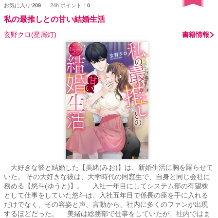
お気に入り:
209
24h.ポイント：
0
私の最推しとの甘い結婚生活
玄野クロ(星屑灯)
書籍情報
大好きな彼と結婚した【美緒(みお)】は、新婚生活に胸を躍らせて
いた。 その大好きな彼は、大学時代の同窓生で、自身と同じ会社に
務める【悠斗(ゆうと)】。 入社一年目にしてシステム部の有望株
として仕事をしていた悠斗は、入社五年目で係長の座を手に入れる
だけでなく、その容姿と声、言動から、社内に多くのファンが出現
するほどだった。 美緒は総務部で仕事をしていたが、社内ではま