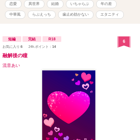
で、こちら単体でもお読みいただけます。 ☆むしろイメージを損な
恋愛
異世界
結婚
いちゃらぶ
年の差
う可能性がありますので、本編既読の方はご注意ください。 ムーン
ライトノベルズにも掲載中です。
中華風
らぶえっち
歯止め効かない
エタニティ
短編
完結
R18
6
お気に入り:
6
24h.ポイント：
14
融解後の瞳
流音あい