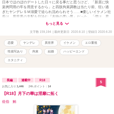
日本でほのぼのデートした日々に戻る事だと思うけど、「新居に快
楽拷問用の牢を用意するから」と四肢拘束調教は当たり前、狂い過
ぎたヤンデレＳＭ溺愛で迫られ沈められそう……■優しいイケメン社
長は、異世界の支配を目論む『本物の悪い男』だった。「僕は、君
の心と体がほしい」。冴えないＯＬの私がイケメン社長とキスした
もっと見る
ら異世界へと送られパイロットに。戦闘で捕虜になり、目をさます
とそこには科学者にして敵のエース・パイロットにして、悪の総帥
文字数 159,194
| 最終更新日 2020.8.10
| 登録日 2020.6.20
である社長の姿が。「社長室の続きをしよう」。寝室に監禁された
私の口の中に、彼の舌が入り込み……■■「僕の妻になる為にすべて
恋愛
ヤンデレ
異世界
イケメン
エロ重視
忘れて」と言われながら洗脳装置に縛られたり、敵イケメンから、
実験台や生贄として扱われてみたい人向け■■■日本でのデートを振り
性描写あり
拘束
結婚
ハッピーエンド
返る形でストーリーが進行します■【→→日本でのデート短編集】[
https://ncode.syosetu.com/n0062gi/ ]「僕のスプーンでパフェを食べ
エタニティ
てもらおう。ふふ。これはお願いではない、（業務）命令だっ！」
（【※】ファミレスデートです））などを投稿しています（社長が
異世界人だと知らずに日本でオフィスラブ）
長編
連載中
R18
5
お気に入り:
1,446
24h.ポイント：
14
【R18】月下の華は淫靡に拓く
佐伯 鮪