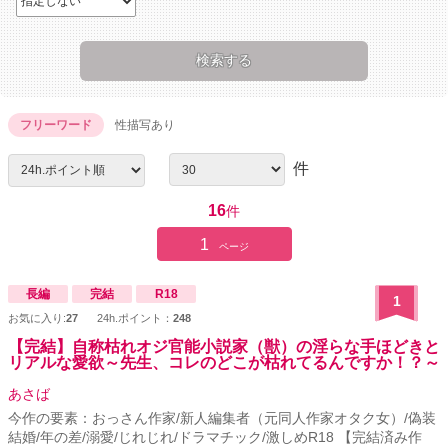
フリーワード
性描写あり
件
16
件
1
ページ
長編
完結
R18
1
お気に入り:
27
24h.ポイント：
248
【完結】自称枯れオジ官能小説家（獣）の淫らな手ほどきと
リアルな愛欲～先生、コレのどこが枯れてるんですか！？～
あさば
今作の要素：おっさん作家/新人編集者（元同人作家オタク女）/偽装
結婚/年の差/溺愛/じれじれ/ドラマチック/激しめR18 【完結済み作