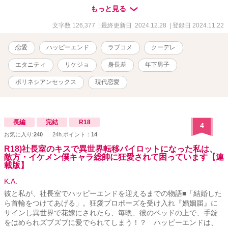
る。パン屋のレジ担当、チャラいお兄さんが気になり始める鈴夏。
もっと見る
しかし、ある日同居人である更紗と一緒にパン屋へ行くと、更紗は
鈴夏の連絡先を製造担当の大きいお兄さんに渡そうとして……。 不
文字数 126,377
| 最終更新日 2024.12.28
| 登録日 2024.11.22
器用高身長男子ヒーロー✕頼りになる年上リケジョヒロイン （「体
が大きい」はイチ◯ツも含みます） ＊の章は性描写あり
恋愛
ハッピーエンド
ラブコメ
クーデレ
エタニティ
リケジョ
身長差
年下男子
ポリネシアンセックス
現代恋愛
長編
完結
R18
4
お気に入り:
240
24h.ポイント：
14
R18)社長室のキスで異世界転移パイロットになった私は、
敵方・イケメン僕キャラ総帥に狂愛されて困っています【連
載版】
K.A.
彼と私が、社長室でハッピーエンドを迎えるまでの物語■「結婚した
ら首輪をつけてあげる」。狂愛プロポーズを受け入れ『婚姻届』に
サインし異世界で花嫁にされたら、毎晩、彼のベッドの上で、手錠
をはめられズブズブに愛でられてしまう！？ ハッピーエンドは、