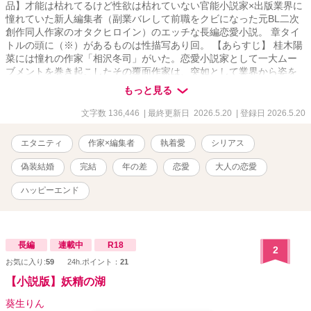
品】才能は枯れてるけど性欲は枯れていない官能小説家×出版業界に
憧れていた新人編集者（副業バレして前職をクビになった元BL二次
創作同人作家のオタクヒロイン）のエッチな長編恋愛小説。 章タイ
トルの頭に（※）があるものは性描写あり回。 【あらすじ】 桂木陽
菜には憧れの作家「相沢冬司」がいた。恋愛小説家として一大ムー
ブメントを巻き起こしたその覆面作家は、突如として業界から姿を
消した。時は過ぎ、陽菜は立派なオタク女子へ成長を遂げていた。
もっと見る
己のミスのせいで職場でオタバレ、同人作家バレのWパンチを喰ら
った陽菜は退職を余儀なくされる。 しかし友人のアシストのおかげ
文字数 136,446
| 最終更新日 2026.5.20
| 登録日 2026.5.20
で、かつて憧れていた出版業界に飛び込むことに成功。結果オーラ
イと思いきや…？ 陽菜に待っていたのは、「官能小説部門の新人編
エタニティ
作家×編集者
執着愛
シリアス
集者」という、処女の彼女にとって知らないことだらけの淫靡で未
知な洗礼だった。 しかも担当作家として紹介された「相楽あおい」
偽装結婚
完結
年の差
恋愛
大人の恋愛
という官能小説家は数日前に出会ったデリカシーのない軽率なオト
コで――！？ もうずっと作品を書いていない才能の枯れた官能小説
ハッピーエンド
家が陽菜に提案したのは、「作品のために契約（同棲）をしない
か」という信じられないものだった。 「……そうだな。あえて官能
小説家らしく言うなら、無垢な蕾が花開く過程ってやつを知りた
い。それも、より詳細に。新作の参考にしたいんだよ。つまり俺と
長編
連載中
R18
2
しては、これは同意の上であり、れっきとした仕事。ＷＩＮ-ＷＩＮ
お気に入り:
59
24h.ポイント：
21
の提案だと思うんだが……どうだい？ お嬢さんよ」 ≪作品のため
【小説版】妖精の湖
ってそれって…それってまさか、この男にすべてを捧げるって
事！？≫ ギブ・アンド・テイクの秘密の同棲生活は、同時に不埒な
葵生りん
男の手によって開発される日々のはじまりを意味していた。果たし