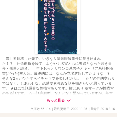
異世界転移した先で、いきなり皇帝暗殺事件に巻き込まれ
た！？ 紆余曲折を経て、ようやく名実ともに夫婦となった若き皇
帝・遥星と詩音。 年下おっとりワンコ系男子とキャリア系社長秘
書(だった)主人公。最終的には、なんか立場逆転してたような...？
そんな2人がひたすらイチャラブを楽しむお話。 ただの性的交わり
ではなく、しあわせな、恋愛要素強めな話を描きたいと思っていま
す。 ★ほぼ全話露骨な性描写ありです。挿〇あり ※マークが性描写
のある話です。 ☆一話完結型。なんとなく繋がっていますが、基本
的にどの話から読んでも問題ありません。 ☆本作は「無能と呼ばれ
もっと見る
る二世皇帝の妻になったら、毎日暗殺を仕掛けられて大変です」の
その後のお話です。よろしければ本編(全年齢)もご覧いただけたら嬉
文字数 55,114
| 最終更新日 2020.11.25
| 登録日 2018.8.16
しいです.+*:ﾟ+｡.☆ ★キャラ設定以外は本編と連続性はあまりないの