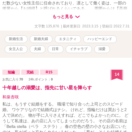
だ数少ない女性主任に任命されており、凛として働く姿は、一部の
後輩から【お姉様】と呼ばれるくらいである。 周囲からは【高嶺
カップル】と呼ばれており、誰もが羨むような二人は、完璧なカッ
もっと見る
プルに見えた。 ――だが、彼等は知らない。 悠斗が、美緒にだ
け見せる素顔を。 美緒が、悠斗にだけ見せる素顔を。
文字数 135,876
| 最終更新日 2023.3.15
| 登録日 2022.7.31
※※※※※※※※※※ ※以前連載していた話と比べると、日常パー
トの多い 話となっています。 ※R18回は、話のタイトルの頭に
新婚生活
新婚夫婦
エタニティ
ハッピーエンド
「*」をつけていますので、目安としてください。 ※一部、非日常な
展開があるかもしれませんが、読み物として楽しんでいただけまし
女主人公
夫婦
日常
イチャラブ
溺愛
たら幸いです。 Key Word*** アダルト、18禁、エロ、エッチ、えっ
ち、セックス、SEX、和姦、オモチャ、玩具、性癖、イチャラブ、
溺愛、嫉妬、女主人公、性描写あり、NL、夫婦、カップル、同い年
短編
完結
R15
14
お気に入り:
70
24h.ポイント：
0
十年越しの溺愛は、指先に甘い星を降らす
和泉杏咲
私は、もうすぐ結婚をする。 職場で知り合った上司とのスピード
婚。 ワケアリなので結婚式はナシ。 けれど、指輪だけは買おうと2
人で決めた。 物が手に入りさえすれば、どこでもよかったのに。 ど
うして私達は、あの店に入ってしまったのだろう。 その店の名前は
「Bella stella（ベラ ステラ）」 春の空色の壁の小さなお店にいた
のは、私がずっと忘れられない人だった。 「君が、そんな結婚をす