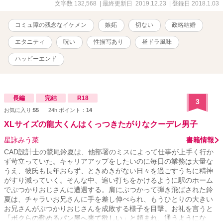
「☆」がついているお話はR18な感じなので閲覧注意です。 ※扉絵
文字数 132,568
| 最終更新日 2019.12.23
| 登録日 2018.1.03
はぴろさん。 ※ムーンライトさんにて投稿したものを一部修正して
更新しております。 ※漫画版もよろしくお願いします。
コミュ障の残念なイケメン
嫉妬
切ない
政略結婚
エタニティ
呪い
性描写あり
昼ドラ風味
ハッピーエンド
長編
完結
R18
3
お気に入り:
55
24h.ポイント：
14
XLサイズの龍大くんはくっつきたがりなクーデレ男子
星詠みう菜
書籍情報
CAD設計士の鷲尾鈴夏は、他部署のミスによって仕事が上手く行か
ず苛立っていた。キャリアアップをしたいのに毎日の業務は大量な
うえ、彼氏も長年おらず、ときめきがない日々を過ごすうちに精神
がすり減っていく。そんな中、追い打ちをかけるように駅のホーム
でぶつかりおじさんに遭遇する。肩にぶつかって弾き飛ばされた鈴
夏は、チャラいお兄さんに手を差し伸べられ、もうひとりの大きい
お兄さんがぶつかりおじさんを成敗する様子を目撃。お礼を言うと
「ボクらの勤めるパン屋へ来て欲しい」と頼まれ、通うようにな