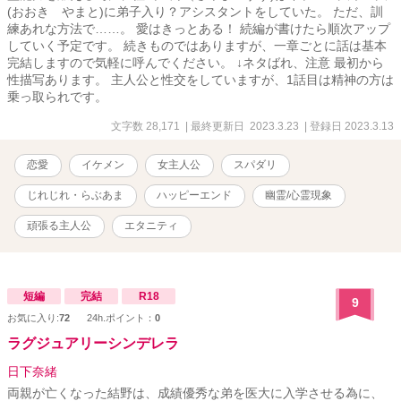
(おおき やまと)に弟子入り？アシスタントをしていた。 ただ、訓
練あれな方法で……。 愛はきっとある！ 続編が書けたら順次アップ
していく予定です。 続きものではありますが、一章ごとに話は基本
完結しますので気軽に呼んでください。 ↓ネタばれ、注意 最初から
性描写あります。 主人公と性交をしていますが、1話目は精神の方は
乗っ取られです。
文字数 28,171
| 最終更新日 2023.3.23
| 登録日 2023.3.13
恋愛
イケメン
女主人公
スパダリ
じれじれ・らぶあま
ハッピーエンド
幽霊/心霊現象
頑張る主人公
エタニティ
短編
完結
R18
9
お気に入り:
72
24h.ポイント：
0
ラグジュアリーシンデレラ
日下奈緒
両親が亡くなった結野は、成績優秀な弟を医大に入学させる為に、