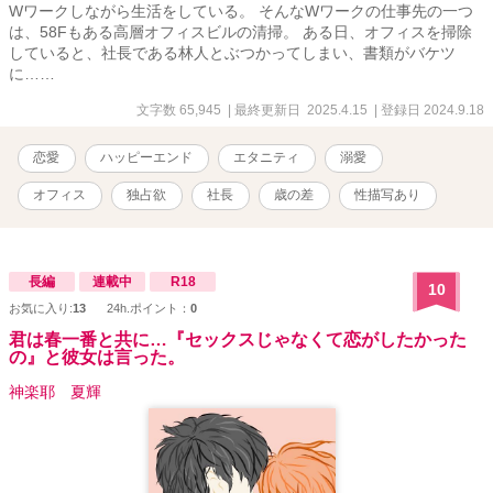
Wワークしながら生活をしている。 そんなWワークの仕事先の一つ
は、58Fもある高層オフィスビルの清掃。 ある日、オフィスを掃除
していると、社長である林人とぶつかってしまい、書類がバケツ
に……
文字数 65,945
| 最終更新日 2025.4.15
| 登録日 2024.9.18
恋愛
ハッピーエンド
エタニティ
溺愛
オフィス
独占欲
社長
歳の差
性描写あり
長編
連載中
R18
10
お気に入り:
13
24h.ポイント：
0
君は春一番と共に…『セックスじゃなくて恋がしたかった
の』と彼女は言った。
神楽耶 夏輝