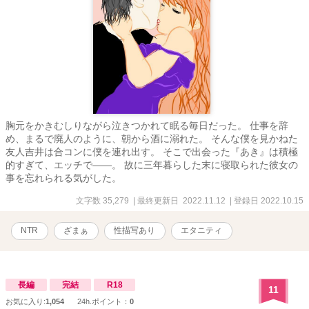
胸元をかきむしりながら泣きつかれて眠る毎日だった。 仕事を辞
め、まるで廃人のように、朝から酒に溺れた。 そんな僕を見かねた
友人吉井は合コンに僕を連れ出す。 そこで出会った『あき』は積極
的すぎて、エッチで――。 故に三年暮らした末に寝取られた彼女の
事を忘れられる気がした。
文字数 35,279
| 最終更新日 2022.11.12
| 登録日 2022.10.15
NTR
ざまぁ
性描写あり
エタニティ
長編
完結
R18
11
お気に入り:
1,054
24h.ポイント：
0