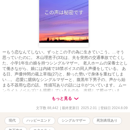
ーもう恋なんてしない。ずっとこの子の為に生きていこう。…そう
思っていたのに。 木山理恵子(33)は、夫を突然の交通事故で亡くし
た、小学1年生の娘を持つシングルマザー。 老人ホームの栄養士とし
て働きながら、娘には内緒で18禁ボイスの同人声優をしている。 あ
る日、声優仲間の蔵上草哉(27)と、酔った勢いで身体を重ねてしま
い…。 恋愛に臆病なシングルマザーと、腹黒年下男子の、声から始
まる不器用な恋の話。 性描写ありの話には※がついています。 ムー
ンライトノベルズにも掲載しているものを、改稿して載せていま
す。
もっと見る
文字数 88,442
| 最終更新日 2025.2.01
| 登録日 2024.8.09
現代
ハッピーエンド
シングルマザー
死別表現あり