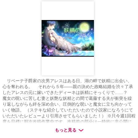
て、陽菜の運命は…！？ 【投稿経緯】 ・第17回 らぶドロップス恋
愛小説コンテスト様の予選通過作品→最終選考で落選。 自分が最初
に書いたTL作品なので、キャラクターへの愛着が特に強く、 勿体な
いのでR18シーンを中心に改稿しこちらで連載→完結済み
リベーテ子爵家の次男アレスはある日、湖の畔で妖精に出会い、
心を奪われる。 それから５年――親の決めた政略結婚を渋々了承
したアレスの元に嫁いできたディーネは妖精にそっくりで……？
魔女の呪いに苦しむ妻と妖艶な妖精との間で葛藤する夫が衝突を繰
り返しながらも絆を深め合い、圧倒的な呪いと魔女に立ち向かって
いく物語。 （ステキな紹介していただいたので小説家になろうにて
いただいたレビューより引用させてもらいました！） ※只今週1回程
度を目標に順次改稿作業中です。改稿前の部分は一時的に非公開に
しております。ご迷惑をおかけしますが、できるだけ早く再び公開
もっと見る
できるよう邁進したしますのでご容赦ください。 ※タイトルに