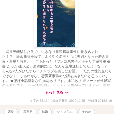
異世界転移した先で、いきなり皇帝暗殺事件に巻き込まれ
た！？ 紆余曲折を経て、ようやく名実ともに夫婦となった若き皇
帝・遥星と詩音。 年下おっとりワンコ系男子とキャリア系社長秘
書(だった)主人公。最終的には、なんか立場逆転してたような...？
そんな2人がひたすらイチャラブを楽しむお話。 ただの性的交わり
ではなく、しあわせな、恋愛要素強めな話を描きたいと思っていま
す。 ★ほぼ全話露骨な性描写ありです。挿〇あり ※マークが性描写
のある話です。 ☆一話完結型。なんとなく繋がっていますが、基本
的にどの話から読んでも問題ありません。 ☆本作は「無能と呼ばれ
もっと見る
る二世皇帝の妻になったら、毎日暗殺を仕掛けられて大変です」の
その後のお話です。よろしければ本編(全年齢)もご覧いただけたら嬉
文字数 55,114
| 最終更新日 2020.11.25
| 登録日 2018.8.16
しいです.+*:ﾟ+｡.☆ ★キャラ設定以外は本編と連続性はあまりないの
で、こちら単体でもお読みいただけます。 ☆むしろイメージを損な
恋愛
異世界
結婚
いちゃらぶ
年の差