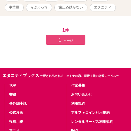
う可能性がありますので、本編既読の方はご注意ください。 ムーン
ライトノベルズにも掲載中です。
中華風
らぶえっち
歯止め効かない
エタニティ
1
件
1
ページ
エタニティブックス
〜愛され乱される、オトナの恋。溺愛主義の恋愛レーベル〜
TOP
作家募集
書籍
お問い合わせ
番外編小説
利用規約
公式漫画
アルファコイン利用規約
投稿小説
レンタルサービス利用規約
アニメ
FAQ