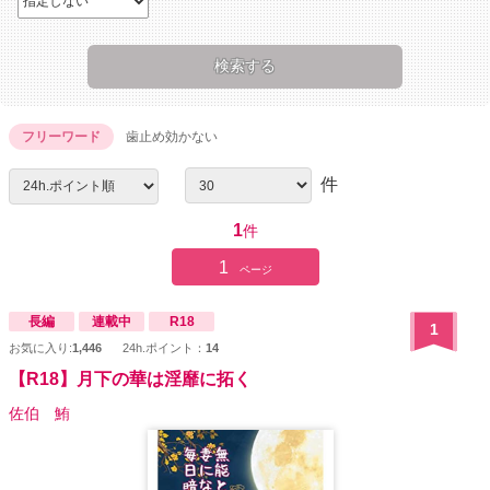
フリーワード
歯止め効かない
件
1
件
1
ページ
長編
連載中
R18
1
お気に入り:
1,446
24h.ポイント：
14
【R18】月下の華は淫靡に拓く
佐伯 鮪