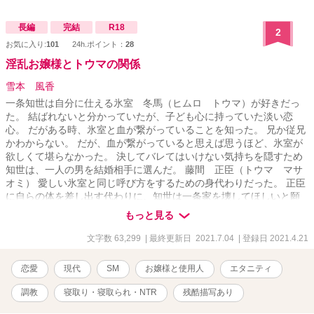
長編
完結
R18
2
お気に入り:
101
24h.ポイント：
28
淫乱お嬢様とトウマの関係
雪本 風香
一条知世は自分に仕える氷室 冬馬（ヒムロ トウマ）が好きだっ
た。 結ばれないと分かっていたが、子ども心に持っていた淡い恋
心。 だがある時、氷室と血が繋がっていることを知った。 兄か従兄
かわからない。 だが、血が繋がっていると思えば思うほど、氷室が
欲しくて堪らなかった。 決してバレてはいけない気持ちを隠すため
知世は、一人の男を結婚相手に選んだ。 藤間 正臣（トウマ マサ
オミ） 愛しい氷室と同じ呼び方をするための身代わりだった。 正臣
に自らの体を差し出す代わりに、知世は一条家を壊してほしいと願
う。 藤間正臣と、氷室冬馬。 二人のトウマの間で知世は自らの欲望
もっと見る
と願いを叶えようと画策するが……。 基本的にエロ重視です。 不定
期更新です。 ムーンライトノベルズ様にも掲載中です。
文字数 63,299
| 最終更新日 2021.7.04
| 登録日 2021.4.21
恋愛
現代
SM
お嬢様と使用人
エタニティ
調教
寝取り・寝取られ・NTR
残酷描写あり