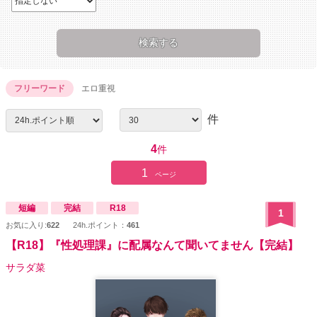
フリーワード
エロ重視
件
4
件
1
ページ
短編
完結
R18
1
お気に入り:
622
24h.ポイント：
461
【R18】『性処理課』に配属なんて聞いてません【完結】
サラダ菜