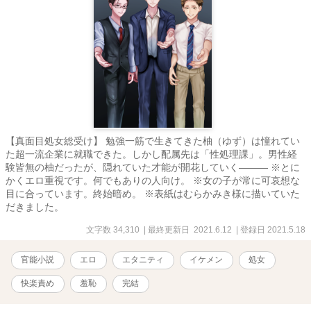
【真面目処女総受け】 勉強一筋で生きてきた柚（ゆず）は憧れてい
た超一流企業に就職できた。しかし配属先は「性処理課」。男性経
験皆無の柚だったが、隠れていた才能が開花していく――― ※とに
かくエロ重視です。何でもありの人向け。 ※女の子が常に可哀想な
目に合っています。終始暗め。 ※表紙はむらかみき様に描いていた
だきました。
文字数 34,310
| 最終更新日 2021.6.12
| 登録日 2021.5.18
官能小説
エロ
エタニティ
イケメン
処女
快楽責め
羞恥
完結