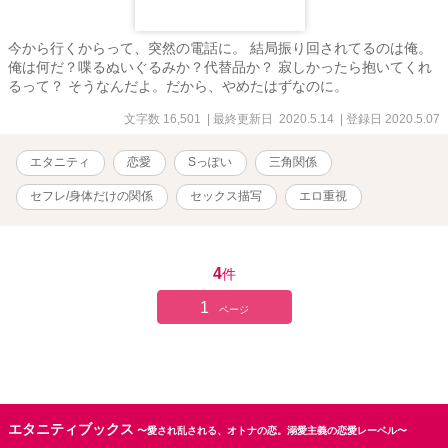
今から行くからって、突然の電話に。 結局振り回されてるのは俺。
俺は何だ？喋るぬいぐるみか？代替品か？ 寂しかったら抱いてくれ
るって？ そうなんだよ。だから、やめたはずなのに。
文字数 16,501
| 最終更新日 2020.5.14
| 登録日 2020.5.07
エタニティ
恋愛
Sっぽい
三角関係
セフレ/身体だけの関係
セックス描写
エロ重視
4
件
1
ページ
エタニティブックス
〜愛され乱される、オトナの恋。溺愛主義の恋愛レーベル〜