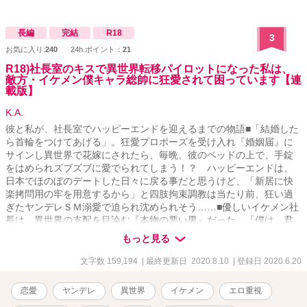
長編
完結
R18
3
お気に入り:
240
24h.ポイント：
21
R18)社長室のキスで異世界転移パイロットになった私は、
敵方・イケメン僕キャラ総帥に狂愛されて困っています【連
載版】
K.A.
彼と私が、社長室でハッピーエンドを迎えるまでの物語■「結婚した
ら首輪をつけてあげる」。狂愛プロポーズを受け入れ『婚姻届』に
サインし異世界で花嫁にされたら、毎晩、彼のベッドの上で、手錠
をはめられズブズブに愛でられてしまう！？ ハッピーエンドは、
日本でほのぼのデートした日々に戻る事だと思うけど、「新居に快
楽拷問用の牢を用意するから」と四肢拘束調教は当たり前、狂い過
ぎたヤンデレＳＭ溺愛で迫られ沈められそう……■優しいイケメン社
長は、異世界の支配を目論む『本物の悪い男』だった。「僕は、君
の心と体がほしい」。冴えないＯＬの私がイケメン社長とキスした
もっと見る
ら異世界へと送られパイロットに。戦闘で捕虜になり、目をさます
とそこには科学者にして敵のエース・パイロットにして、悪の総帥
文字数 159,194
| 最終更新日 2020.8.10
| 登録日 2020.6.20
である社長の姿が。「社長室の続きをしよう」。寝室に監禁された
私の口の中に、彼の舌が入り込み……■■「僕の妻になる為にすべて
恋愛
ヤンデレ
異世界
イケメン
エロ重視
忘れて」と言われながら洗脳装置に縛られたり、敵イケメンから、