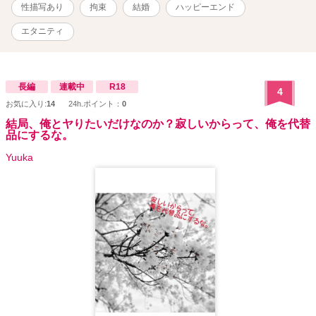
実験台や生贄として扱われてみたい人向け■■■日本でのデートを振り
性描写あり
拘束
結婚
ハッピーエンド
返る形でストーリーが進行します■【→→日本でのデート短編集】[
https://ncode.syosetu.com/n0062gi/ ]「僕のスプーンでパフェを食べ
エタニティ
てもらおう。ふふ。これはお願いではない、（業務）命令だっ！」
（【※】ファミレスデートです））などを投稿しています（社長が
異世界人だと知らずに日本でオフィスラブ）
長編
連載中
R18
4
お気に入り:
14
24h.ポイント：
0
結局、俺とヤりたいだけなのか？寂しいからって、俺を代替
品にするな。
Yuuka