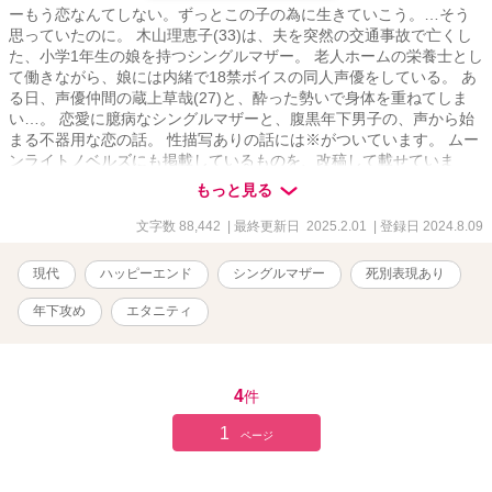
ーもう恋なんてしない。ずっとこの子の為に生きていこう。…そう
思っていたのに。 木山理恵子(33)は、夫を突然の交通事故で亡くし
た、小学1年生の娘を持つシングルマザー。 老人ホームの栄養士とし
て働きながら、娘には内緒で18禁ボイスの同人声優をしている。 あ
る日、声優仲間の蔵上草哉(27)と、酔った勢いで身体を重ねてしま
い…。 恋愛に臆病なシングルマザーと、腹黒年下男子の、声から始
まる不器用な恋の話。 性描写ありの話には※がついています。 ムー
ンライトノベルズにも掲載しているものを、改稿して載せていま
す。
もっと見る
文字数 88,442
| 最終更新日 2025.2.01
| 登録日 2024.8.09
現代
ハッピーエンド
シングルマザー
死別表現あり
年下攻め
エタニティ
4
件
1
ページ