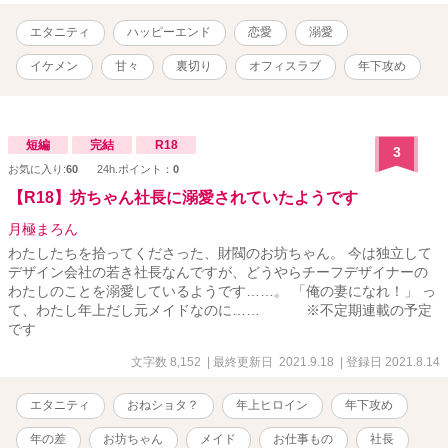
男らしさに瀬奈はどんどん溺れていく。 瀬奈を幸せにするのはやは
り元婚約者なのか、それとも身体の関係から始まった夏樹なのか。
エタニティ
ハッピーエンド
恋愛
溺愛
そして瀬奈の心にのしかかる過去の出来事は一体⋯⋯。 ※表紙はニ
ジジャーニーで作成しました
イケメン
甘々
裏切り
オフィスラブ
年下攻め
短編
完結
R18
3
お気に入り:
60
24h.ポイント：
0
【R18】坊ちゃん社長に溺愛されていたようです
月極まろん
わたしたちを拾ってくださった、財閥のお坊ちゃん。 今は独立して
デザイン会社の若き社長なんですが、どうやらチーフデザイナーの
わたしのことを溺愛しているようです……。 「俺の妻になれ！」 っ
て、わたし年上だし元メイドなのに…… ※不定期連載の予定
です
文字数 8,152
| 最終更新日 2021.9.18
| 登録日 2021.8.14
エタニティ
おねショタ？
年上ヒロイン
年下攻め
年の差
お坊ちゃん
メイド
お仕事もの
社長