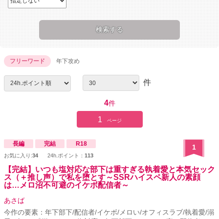
フリーワード
年下攻め
件
4
件
1
ページ
長編
完結
R18
1
お気に入り:
34
24h.ポイント：
113
【完結】いつも塩対応な部下は重すぎる執着愛と本気セック
ス（＋推し声）で私を堕とす～SSRハイスペ新人の素顔
は…メロ沼不可避のイケボ配信者～
あさば
今作の要素：年下部下/配信者/イケボ/メロい/オフィスラブ/執着愛/溺