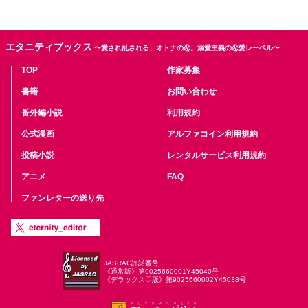
エタニティブックス
〜愛され乱される、オトナの恋。溺愛主義の恋愛レーベル〜
TOP
作家募集
書籍
お問い合わせ
番外編小説
利用規約
公式漫画
アルファコイン利用規約
投稿小説
レンタルサービス利用規約
アニメ
FAQ
ファンレターの送り先
JASRAC許諾番号
《通常版》第9025660001Y45040号
《デラックス♡版》第9025660002Y45038号