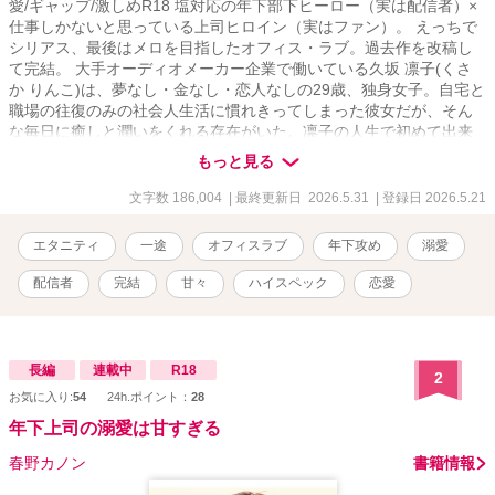
愛/ギャップ/激しめR18 塩対応の年下部下ヒーロー（実は配信者）×
仕事しかないと思っている上司ヒロイン（実はファン）。 えっちで
シリアス、最後はメロを目指したオフィス・ラブ。過去作を改稿し
て完結。 大手オーディオメーカー企業で働いている久坂 凛子(くさ
か りんこ)は、夢なし・金なし・恋人なしの29歳、独身女子。自宅と
職場の往復のみの社会人生活に慣れきってしまった彼女だが、そん
な毎日に癒しと潤いをくれる存在がいた。凛子の人生で初めて出来
た推し≪イケメンボイスで人気の配信者≫KANATA。 彼の声をご褒
もっと見る
美に、何とか自分を保っている。 職場で主任になり初めて新人の教
育係を任され、同じ部署に配属された新入社員、芦谷 奏汰（あしや
文字数 186,004
| 最終更新日 2026.5.31
| 登録日 2026.5.21
そうた）に世代間ギャップで悩まされる毎日。 ある日、彼が社会人
の常識『ホウレンソウ』を自分にしなかったことで、あるミスが発
エタニティ
一途
オフィスラブ
年下攻め
溺愛
覚し、凛子は彼を初めて強く叱責する。凛子に『テキトーに仕事を
している』と言われ、本気で怒った彼がオフィスを出て行ってしま
配信者
完結
甘々
ハイスペック
恋愛
ったことで、物語は大きく動き出す。 初めて二人で飲みに行った
夜、普段の塩対応ではなく優しくあたたかな声で話す彼に、一緒に
いて安心感を覚える自分自身に凛子の中で育っていたある疑惑が、
確信へと変わっていって――？ 「……あ、あの。芦谷くんってもし
長編
連載中
R18
2
かして」 ――芦谷くんが、KANATA……なの？ 「え、ここ、ど
お気に入り:
54
24h.ポイント：
28
こ……！？」 ――っていうか、何で私の隣に彼が、芦谷くんが！？
見知らぬ部屋のベッドで目を覚ました時、隣にいたのは部下の芦谷
年下上司の溺愛は甘すぎる
で――！？ 状況が飲み込みきれない凛子に彼が言った。 「その様子
春野カノン
書籍情報
じゃ、昨夜の事、何にも覚えてないっすよね？」 酒に酔ってうっか
り部下の芦谷と寝てしまったのかと動揺する凛子に 芦谷は彼の部屋