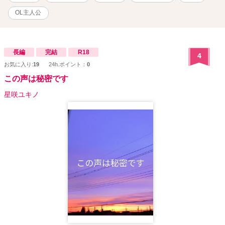
OL主人公
長編
完結
R18
4
お気に入り:
19
24h.ポイント：
0
この声は秘密です
星咲ユキノ