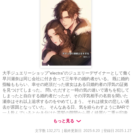
を案内し、あるものを見せ――。 「つまり、『初めまして、あなた
の推しです』って事っすね。配信、いつも聴いてくれてありがとな
――Rinさん。俺、ずっと会いたかった。俺は、――凛子さんとシた
い。凛子さんは？ 俺に、抱かれたくないですか？」 これまでずっ
と塩対応だった部下。 彼には秘密の顔があった。彼は、凛子の推
し、イケボ配信者で！？ 第18回らぶドロップス恋愛小説コンテスト
応募落選後、 R18シーンを中心に改稿しこちらで連載→完結済み
（5/31（日））
大手ジュエリーショップ"electra"のジュエリーデザイナーとして働く
早川瀬奈は同じ会社に付き合って三年半の婚約者がいる。 既に婚約
指輪ももらい、幸せの絶頂だった彼女はある日婚約者の浮気の証拠
を見つけてしまった。 問いただすと一時の気の迷いで過ちを犯して
しまったと自白する婚約者だったが、その浮気相手の名前を聞いた
瀬奈はそれ以上追求するのをやめてしまう。 それは彼女の悲しい過
去が原因となっていた。 そんなある日、気を紛らわすようにBARで
一人飲んでいるとかき分けた茶髪の隙間から覗く綺麗な二重が印象
的のイケメン九条夏樹に出会う。 彼はオーダーメイドのジュエリー
もっと見る
ショップを経営する若きオーナーだった。 身体の関係から始まる本
当の愛の物語。 二人きりの時の夏樹はとびきり甘く、そして強引な
文字数 132,271
| 最終更新日 2025.6.20
| 登録日 2025.1.27