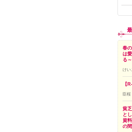
春の
は愛
る～
けい
【R
臣桜
貧乏
とし
資料
の間