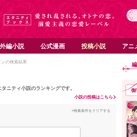
外編小説
公式漫画
投稿小説
アニ
インの検索結果
エタニティ小説のランキングです。
御
小説の投稿はこちら
×検索条件をクリアする