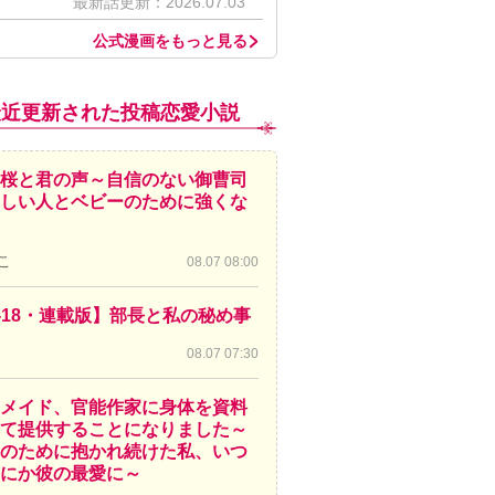
最新話更新：2026.07.03
公式漫画をもっと見る
最近更新された投稿恋愛小説
桜と君の声～自信のない御曹司
しい人とベビーのために強くな
こ
08.07 08:00
-18・連載版】部長と私の秘め事
08.07 07:30
メイド、官能作家に身体を資料
て提供することになりました～
のために抱かれ続けた私、いつ
にか彼の最愛に～