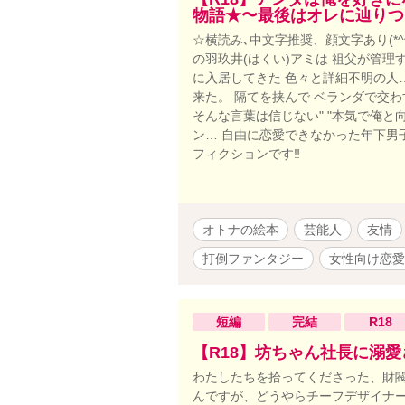
物語★〜最後はオレに辿りつ
☆横読み､中文字推奨、顔文字あり(*
の羽玖井(はくい)アミは 祖父が管
に入居してきた 色々と詳細不明の人
来た。 隔てを挟んで ベランダで交わ
そんな言葉は信じない" "本気で俺と
ン… 自由に恋愛できなかった年下男
フィクションです‼️
オトナの絵本
芸能人
友情
打倒ファンタジー
女性向け恋愛
短編
完結
R18
【R18】坊ちゃん社長に溺
わたしたちを拾ってくださった、財閥
んですが、どうやらチーフデザイナー