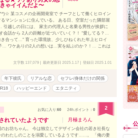
きゃイイんだよ〜
^^*)☆ 某コスメの企画開発室で チーフとして働くヒロイン
理するマンションに住んでいる。 ある日、空室だった隣部屋
… 引越しの日には、 家主の代理人と名乗る男性が挨拶に
す会話から 2人の距離が近づいていく？！ "愛してる？…
向き合って…" 育った環境故、少しひねくれた年上ヒロイ
子… ワケありの2人の想いは…実を結ぶのか？！… これは
文字数 137,079 | 最終更新日 2025.1.17 | 登録日 2025.1.01
年下彼氏
リアルな恋
セフレ/身体だけの関係
R18
ハッピーエンド
エタニティ
2
お気に入り:
60
24h.ポイント：
0
愛されていたようです
月極まろん
のお坊ちゃん。 今は独立してデザイン会社の若き社長な
のわたしのことを溺愛しているようです……。 「俺の妻