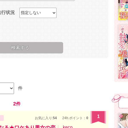
進行状況
件
2
件
1
お気に入り:
54
24h.ポイント：
0
になる★ワケあり男女の恋
keco