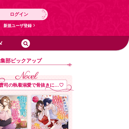
ログイン
新規ユーザ登録
メ
編集部ピックアップ
曹司の執着溺愛で骨抜きに…♡