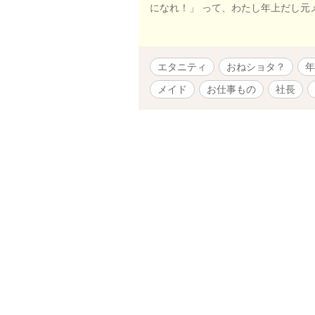
になれ！」 って、わたし年上だし
エタニティ
おねショタ？
年
メイド
お仕事もの
社長