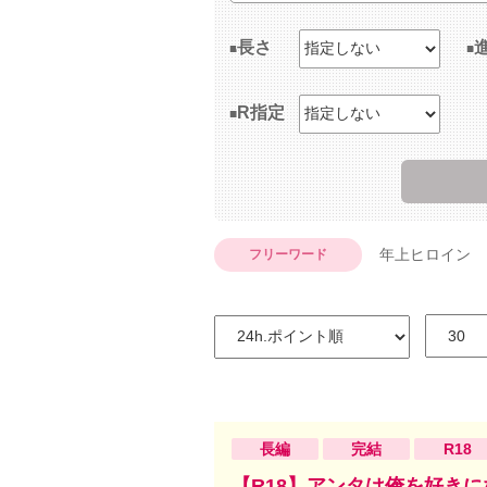
長さ
R指定
年上ヒロイン
フリーワード
長編
完結
R18
【R18】アンタは俺を好き