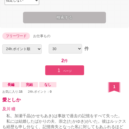
フリーワード
お仕事もの
件
2
件
1
ページ
長編
完結
なし
1
お気に入り:
15
24h.ポイント：
0
愛としか
及川 瞳
私、加瀬千晶(かせちあき)は事故で過去の記憶をすべて失った。
私には結婚したばかりの夫、崇之(たかゆき)がいた。彼はルックス
も経歴も申し分なく、記憶喪失となった私に対してもあふれるほど