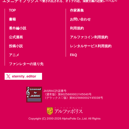
エタニティブックス
〜愛され乱される、オトナの恋。溺愛主義の恋愛レーベル〜
TOP
作家募集
書籍
お問い合わせ
番外編小説
利用規約
公式漫画
アルファコイン利用規約
投稿小説
レンタルサービス利用規約
アニメ
FAQ
ファンレターの送り先
JASRAC許諾番号
《通常版》第9025660001Y45040号
《デラックス♡版》第9025660002Y45038号
Copyright (C) 2000-2026 AlphaPolis Co.,Ltd. All Rights