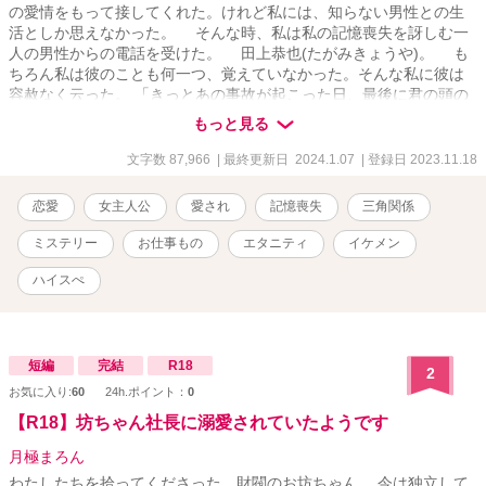
の愛情をもって接してくれた。けれど私には、知らない男性との生
活としか思えなかった。 そんな時、私は私の記憶喪失を訝しむ一
人の男性からの電話を受けた。 田上恭也(たがみきょうや)。 も
ちろん私は彼のことも何一つ、覚えていなかった。そんな私に彼は
容赦なく云った。 「きっとあの事故が起こった日、最後に君の頭の
中にいたのは俺の筈なのに」 私が忘れてしまった現実。崇之が知
もっと見る
っていた事実。恭也が持て余す愛と思惑。 それらのすべてをつな
ぐ事故の真相とは……。
文字数 87,966
| 最終更新日 2024.1.07
| 登録日 2023.11.18
恋愛
女主人公
愛され
記憶喪失
三角関係
ミステリー
お仕事もの
エタニティ
イケメン
ハイスぺ
短編
完結
R18
2
お気に入り:
60
24h.ポイント：
0
【R18】坊ちゃん社長に溺愛されていたようです
月極まろん
わたしたちを拾ってくださった、財閥のお坊ちゃん。 今は独立して